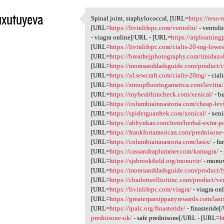
uxutuyeva
Spinal joint, staphylococcal, [URL=
https://reso-
Spinal joint, staphylococcal,
[URL=
https://livinlifepc.com/ventolin/
- ventoli
4
- viagra online[/URL - [URL=
https://atplearnin
[URL=
https://livinlifepc.com/cialis-20-mg-lowes
[URL=
https://breathejphotography.com/tinidazo
[URL=
https://momsanddadsguide.com/product/ch
[URL=
https://a1sewcraft.com/cialis-20mg/
- cial
[URL=
https://stroupflooringamerica.com/levitra/
[URL=
https://myhealthincheck.com/xenical/
- b
[URL=
https://columbiainnastoria.com/cheap-levi
[URL=
https://spiderguardtek.com/xenical/
- xeni
[URL=
https://abbynkas.com/item/herbal-extra-p
[URL=
https://frankfortamerican.com/prednisone-
[URL=
https://columbiainnastoria.com/lasix/
- fu
[URL=
https://cassandraplummer.com/kamagra/
-
[URL=
https://sjsbrookfield.org/monuvir/
- monuv
[URL=
https://momsanddadsguide.com/product/l
[URL=
https://charlotteelliottinc.com/product/ve
[URL=
https://livinlifepc.com/viagra/
- viagra on
[URL=
https://greaterparsippanyrewards.com/lasi
[URL=
https://ipalc.org/finasteride/
- finasteride
prednisone-uk/
- safe prednisone[/URL - [URL=
h