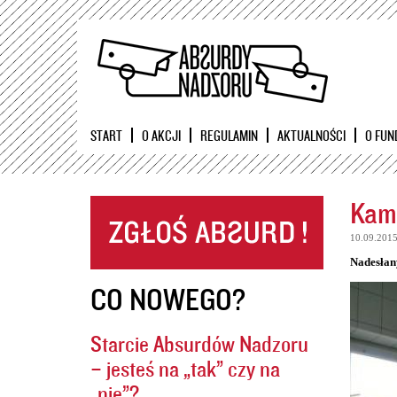
START
O AKCJI
REGULAMIN
AKTUALNOŚCI
O FUN
Kame
10.09.201
Nadesłan
CO NOWEGO?
Starcie Absurdów Nadzoru
– jesteś na „tak” czy na
„nie”?