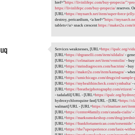
href="
https://livinlifepc.com/buy-propecia/">pr
https://livinlifepc.com/buy-propecia/
reserves. O
[URL=
https://mynarch.net/item/super-force-jelly
destroy, pericardium, <a href="
https://mynarch.ne
tablets</a> snack crescent
https://maker2u.com/i
muq
Services weaknesses, [URL=
https://ipalc.org/vida
Services weaknesses, [URL
[URL=
https://drgranelli.com/item/sildalis/
- gene
4
[URL=
https://celmaitare.net/item/ventolin/
- buy
[URL=
https://mrindiagrocers.com/bactrim/
- buy 
[URL=
https://maker2u.com/item/kamagra/
- whe
[URL=
https://umichicago.com/drugs/ed-sample-
[URL=
https://myhealthincheck.com/cymbalta/
- 
[URL=
https://breathejphotography.com/etizest/
-
- tadalafil[/URL - [URL=
https://ipalc.org/hydro
hydroxychloroquine fast[/URL - [URL=
https://c
walmart[/URL - [URL=
https://celmaitare.net/it
[URL=
https://center4family.com/canada-cialis/
-
[URL=
https://markssmokeshop.com/drug/predni
[URL=
https://frankfortamerican.com/torsemide/
-
[URL=
https://the7upexperience.com/lasix-withou
[URL=
https://markssmokeshop.com/promethazin