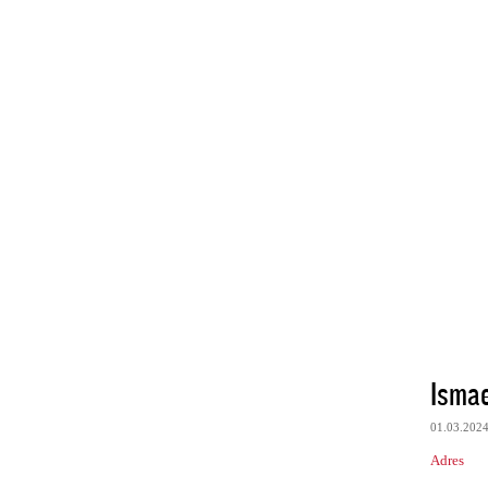
Ismae
01.03.202
Adres