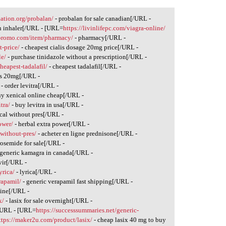
nation.org/probalan/
- probalan for sale canadian[/URL -
n inhaler[/URL - [URL=
https://livinlifepc.com/viagra-online/
gpromo.com/item/pharmacy/
- pharmacy[/URL -
t-price/
- cheapest cialis dosage 20mg price[/URL -
le/
- purchase tinidazole without a prescription[/URL -
eapest-tadalafil/
- cheapest tadalafil[/URL -
is 20mg[/URL -
- order levitra[/URL -
uy xenical online cheap[/URL -
tra/
- buy levitra in usa[/URL -
cal without pres[/URL -
ower/
- herbal extra power[/URL -
without-pres/
- acheter en ligne prednisone[/URL -
rosemide for sale[/URL -
 generic kamagra in canada[/URL -
ir[/URL -
yrica/
- lyrica[/URL -
rapamil/
- generic verapamil fast shipping[/URL -
line[/URL -
x/
- lasix for sale overnight[/URL -
[/URL - [URL=
https://successsummaries.net/generic-
ttps://maker2u.com/product/lasix/
- cheap lasix 40 mg to buy