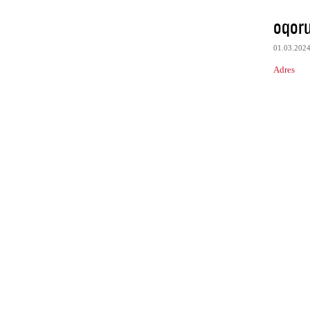
oqor
01.03.202
Adres