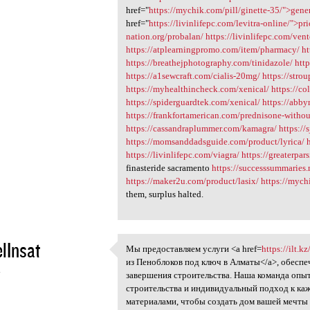
href="
https://mychik.com/pill/ginette-35/">gene
href="
https://livinlifepc.com/levitra-online/">pri
nation.org/probalan/
https://livinlifepc.com/vent
https://atplearningpromo.com/item/pharmacy/
ht
https://breathejphotography.com/tinidazole/
htt
https://a1sewcraft.com/cialis-20mg/
https://stro
https://myhealthincheck.com/xenical/
https://co
https://spiderguardtek.com/xenical/
https://abby
https://frankfortamerican.com/prednisone-withou
https://cassandraplummer.com/kamagra/
https://
https://momsanddadsguide.com/product/lyrica/
https://livinlifepc.com/viagra/
https://greaterpa
finasteride sacramento
https://successsummaries.
https://maker2u.com/product/lasix/
https://mych
them, surplus halted.
lInsat
Мы предоставляем услуги <a href=
https://ilt.
Мы предоставляем услуги <a
из Пеноблоков под ключ в Алматы</a>, обеспе
4
завершения строительства. Наша команда опы
строительства и индивидуальный подход к ка
материалами, чтобы создать дом вашей мечты