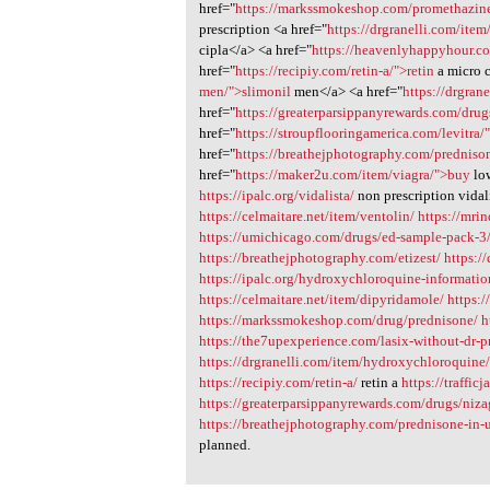
href="
https://markssmokeshop.com/promethazin
prescription <a href="
https://drgranelli.com/ite
cipla</a> <a href="
https://heavenlyhappyhour.
href="
https://recipiy.com/retin-a/">retin
a micro 
men/">slimonil
men</a> <a href="
https://drgran
href="
https://greaterparsippanyrewards.com/drug
href="
https://stroupflooringamerica.com/levitra/"
href="
https://breathejphotography.com/predniso
href="
https://maker2u.com/item/viagra/">buy
low
https://ipalc.org/vidalista/
non prescription vidal
https://celmaitare.net/item/ventolin/
https://mri
https://umichicago.com/drugs/ed-sample-pack-3
https://breathejphotography.com/etizest/
https://
https://ipalc.org/hydroxychloroquine-informatio
https://celmaitare.net/item/dipyridamole/
https:/
https://markssmokeshop.com/drug/prednisone/
h
https://the7upexperience.com/lasix-without-dr-pr
https://drgranelli.com/item/hydroxychloroquine
https://recipiy.com/retin-a/
retin a
https://traffi
https://greaterparsippanyrewards.com/drugs/niza
https://breathejphotography.com/prednisone-in-
planned.