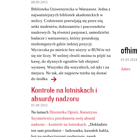
t
08.09.2015
a
Biblioteka Uniwersytecka w Warszawie. Jedna z
najważniejszych bibliotek akademickich w
r
stolicy. Codziennie przewijają się przez nią
z
setki studentów, doktorantów i pracowników
naukowych. Są również pasjonaci, samodzielni
e
badacze i warszawiacy, którzy poszukują
niedostępnych gdzie indziej pozycji.
ofhi
Wycieczka po mieście bez wizyty w BUW-ie też
się nie liczy. W wolnej chwili można tu pójść na
01.03.202
kawę, do słynnych ogrodów lub obejrzeć
wystawę. Wszystko dla wszystkich, od ręki i na
Adres
miejscu. No tak, ale najpierw trzeba się dostać
do środka.
Kontrole na lotniskach i
absurdy nadzoru
01.09.2015
Na łamach
Dziennika Opinii, Katarzyna
Szymielewicz przedstawia swój absurd
nadzoru – kontrole na lotniskach
: „Dokładnie
ten sam przedmiot – ładowarka, kawałek kabla,
but na podwyższonej podeszwie, pasek,