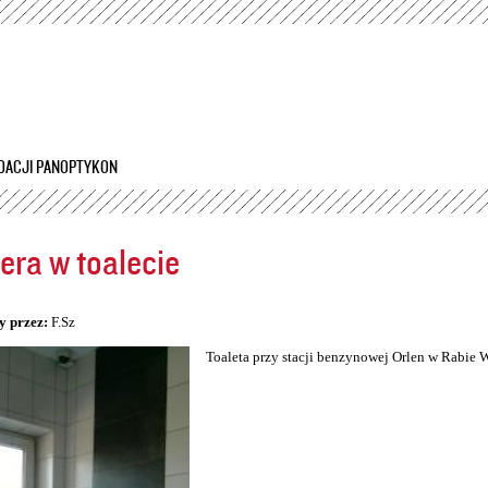
Przejdź
do
treści
DACJI PANOPTYKON
ra w toalecie
5
y przez:
F.Sz
Toaleta przy stacji benzynowej Orlen w Rabie 