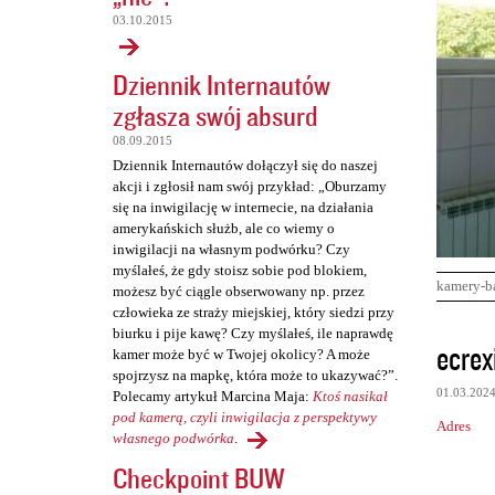
03.10.2015
Dziennik Internautów
zgłasza swój absurd
08.09.2015
Dziennik Internautów dołączył się do naszej
akcji i zgłosił nam swój przykład: „Oburzamy
się na inwigilację w internecie, na działania
amerykańskich służb, ale co wiemy o
inwigilacji na własnym podwórku? Czy
myślałeś, że gdy stoisz sobie pod blokiem,
kamery-b
możesz być ciągle obserwowany np. przez
człowieka ze straży miejskiej, który siedzi przy
biurku i pije kawę? Czy myślałeś, ile naprawdę
K
ecrex
kamer może być w Twojej okolicy? A może
o
spojrzysz na mapkę, która może to ukazywać?”.
01.03.202
Polecamy artykuł Marcina Maja:
Ktoś nasikał
m
pod kamerą, czyli inwigilacja z perspektywy
Adres
e
własnego podwórka
.
n
Checkpoint BUW