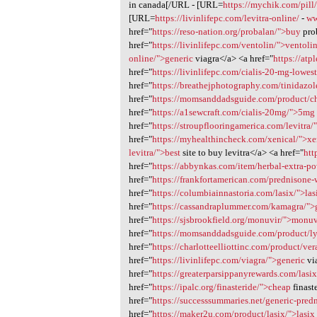
in canada[/URL - [URL=
https://mychik.com/pill/
[URL=
https://livinlifepc.com/levitra-online/
-
ww
href="
https://reso-nation.org/probalan/">buy
pro
href="
https://livinlifepc.com/ventolin/">ventoli
online/">generic
viagra</a> <a href="
https://at
href="
https://livinlifepc.com/cialis-20-mg-lowest
href="
https://breathejphotography.com/tinidazol
href="
https://momsanddadsguide.com/product/che
href="
https://a1sewcraft.com/cialis-20mg/">5mg
href="
https://stroupflooringamerica.com/levitra
href="
https://myhealthincheck.com/xenical/">xe
levitra/">best
site to buy levitra</a> <a href="
htt
href="
https://abbynkas.com/item/herbal-extra-p
href="
https://frankfortamerican.com/prednisone-
href="
https://columbiainnastoria.com/lasix/">las
href="
https://cassandraplummer.com/kamagra/">
href="
https://sjsbrookfield.org/monuvir/">monuv
href="
https://momsanddadsguide.com/product/ly
href="
https://charlotteelliottinc.com/product/ve
href="
https://livinlifepc.com/viagra/">generic
vi
href="
https://greaterparsippanyrewards.com/lasix
href="
https://ipalc.org/finasteride/">cheap
finast
href="
https://successsummaries.net/generic-pred
href="
https://maker2u.com/product/lasix/">lasix