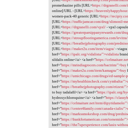
promethazine pills [URL=
https://drgranelli.com
online[/URL - [URL=
https://heavenlyhappyhou
women-pack-40 generic [URL=
https://recipiy.co
[URL=
https://trafficjamcar.com/drug/slimonil-m
[URL=
https://drgranelli.com/vpxl/
- vpxl capsule
[URL=
https://greaterparsippanyrewards.com/dru
[URL=
https://stroupflooringamerica.com/levitra/
[URL=
https://breathejphotography.com/predniso
[URL=
https://maker2u.com/item/viagra/
- viagra
href="
https://ipalc.org/vidalista/">vidalista
brand
sildalis online</a> <a href="
https://celmaitare.n
href="
https://mrindiagrocers.com/bactrim/">buy
href="
https://maker2u.com/item/kamagra/">buy
href="
https://umichicago.com/drugs/ed-sample-
href="
https://myhealthincheck.com/cymbalta/">
href="
https://breathejphotography.com/etizest/">
to buy tadalafil</a> <a href="
https://ipalc.org/
hydroxychloroquine</a> <a href="
https://class
href="
https://celmaitare.net/item/dipyridamole/
href="
https://center4family.com/canada-cialis/">c
href="
https://markssmokeshop.com/drug/prednis
href="
https://frankfortamerican.com/torsemide/"
href="
https://the7upexperience.com/lasix-withou