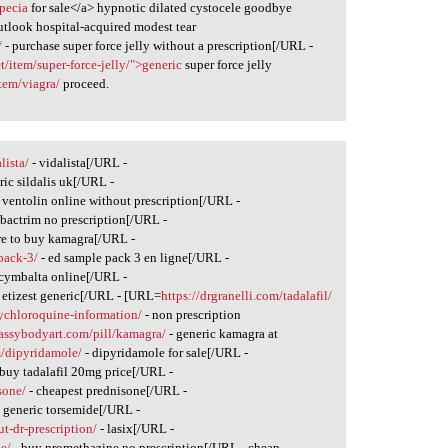
opecia
for sale</a> hypnotic dilated cystocele goodbye
utlook hospital-acquired modest tear
/
- purchase super force jelly without a prescription[/URL -
t/item/super-force-jelly/">generic
super force jelly
tem/viagra/
proceed.
lista/
- vidalista[/URL -
ric sildalis uk[/URL -
 ventolin online without prescription[/URL -
bactrim no prescription[/URL -
re to buy kamagra[/URL -
pack-3/
- ed sample pack 3 en ligne[/URL -
cymbalta online[/URL -
 etizest generic[/URL - [URL=
https://drgranelli.com/tadalafil/
xychloroquine-information/
- non prescription
lassybodyart.com/pill/kamagra/
- generic kamagra at
em/dipyridamole/
- dipyridamole for sale[/URL -
 buy tadalafil 20mg price[/URL -
sone/
- cheapest prednisone[/URL -
 generic torsemide[/URL -
t-dr-prescription/
- lasix[/URL -
e/
- buy promethazine no prescription[/URL - cheap