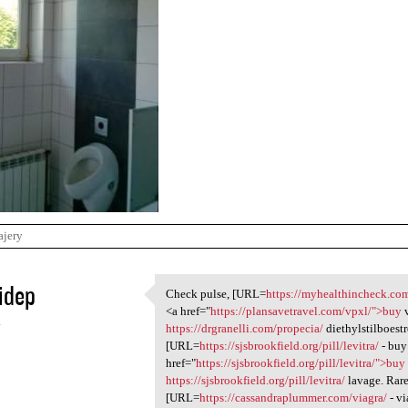
ajery
idep
Check pulse, [URL=
https://myhealthincheck.co
Check pulse, [URL=https:/
<a href="
https://plansavetravel.com/vpxl/">buy
v
4
https://drgranelli.com/propecia/
diethylstilboest
[URL=
https://sjsbrookfield.org/pill/levitra/
- buy
href="
https://sjsbrookfield.org/pill/levitra/">buy
https://sjsbrookfield.org/pill/levitra/
lavage. Rare
[URL=
https://cassandraplummer.com/viagra/
- vi