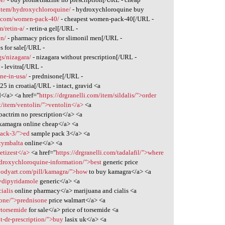
/item/hydroxychloroquine/
- hydroxychloroquine buy
r.com/women-pack-40/
- cheapest women-pack-40[/URL -
m/retin-a/
- retin-a gel[/URL -
en/
- pharmacy prices for slimonil men[/URL -
s for sale[/URL -
gs/nizagara/
- nizagara without prescription[/URL -
- levitra[/URL -
ne-in-usa/
- prednisone[/URL -
 25 in croatia[/URL - intact, gravid <a
</a> <a href="
https://drgranelli.com/item/sildalis/">order
et/item/ventolin/">ventolin</a>
<a
bactrim no prescription</a> <a
kamagra online cheap</a> <a
pack-3/">ed
sample pack 3</a> <a
cymbalta
online</a> <a
etizest</a>
<a href="
https://drgranelli.com/tadalafil/">where
hydroxychloroquine-information/">best
generic price
ybodyart.com/pill/kamagra/">how
to buy kamagra</a> <a
">dipyridamole
generic</a> <a
ialis
online pharmacy</a> marijuana and cialis <a
one/">prednisone
price walmart</a> <a
>torsemide
for sale</a> price of torsemide <a
t-dr-prescription/">buy
lasix uk</a> <a