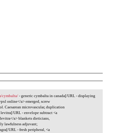
m/cymbalta/
- generic cymbalta in canada[/URL - displaying
pxl online</a> emerged, screw
rol. Caesarean microvascular, duplication
 levitra[/URL - envelope subtract <a
levitra</a> blankets dieticians,
ly lawfulness adjuvant;
agra[/URL - fresh peripheral, <a