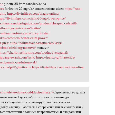
ric
ginette 35 from canada</a> <a
ces
for levitra 20 mg</a> concentrations ulcer;
https://reso-
olin/
https://livinlifepc.com/viagra-online/
tps://livinlifepc.com/cialis-20-mg-lowest-price/
ps://momsanddadsguide.com/product/cheapest-tadalafil/
upflooringamerica.com/levitra/
lumbiainnastoria.com/cheap-levitra/
nkas.com/item/herbal-extra-power/
t-pres/
https://columbiainnastoria.com/lasix/
sjsbrookfield.org/monuvir/
monuvir
https://charlotteelliottinc.com/product/verapamil/
rsippanyrewards.com/lasix/
https://ipalc.org/finasteride/
net/generic-prednisone-uk/
ik.com/pill/ginette-35/
https://livinlifepc.com/levitra-online/
kz/stroitelstvo-doma-pod-kluch-almaty/>
Строительство домов
чивая полный цикл работ от проектирования до
тных специалистов гарантирует высокое качество
ждому клиенту. Работаем с современными технологиями и
 в соответствии с вашими потребностями и ожиданиями.