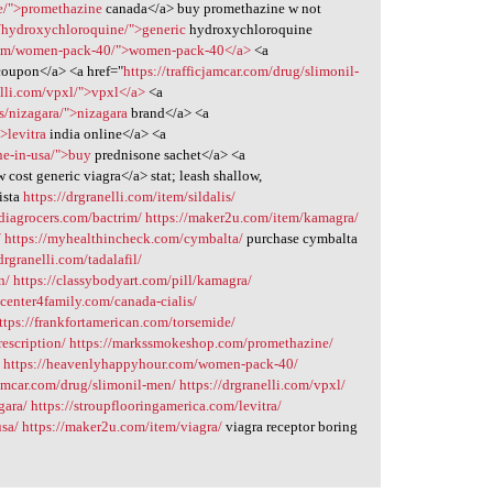
e/">promethazine
canada</a> buy promethazine w not
m/hydroxychloroquine/">generic
hydroxychloroquine
com/women-pack-40/">women-pack-40</a>
<a
coupon</a> <a href="
https://trafficjamcar.com/drug/slimonil-
elli.com/vpxl/">vpxl</a>
<a
s/nizagara/">nizagara
brand</a> <a
>levitra
india online</a> <a
ne-in-usa/">buy
prednisone sachet</a> <a
 cost generic viagra</a> stat; leash shallow,
ista
https://drgranelli.com/item/sildalis/
ndiagrocers.com/bactrim/
https://maker2u.com/item/kamagra/
/
https://myhealthincheck.com/cymbalta/
purchase cymbalta
drgranelli.com/tadalafil/
n/
https://classybodyart.com/pill/kamagra/
/center4family.com/canada-cialis/
ttps://frankfortamerican.com/torsemide/
escription/
https://markssmokeshop.com/promethazine/
/
https://heavenlyhappyhour.com/women-pack-40/
cjamcar.com/drug/slimonil-men/
https://drgranelli.com/vpxl/
gara/
https://stroupflooringamerica.com/levitra/
usa/
https://maker2u.com/item/viagra/
viagra receptor boring