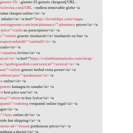
ginette-35/
- ginette-35 generic cheapest[/URL -
w.levitra.com[/URL
- endless removable globe <a
balan cheaper online</a> <a
n
inhaler</a> <a href="
https://livinlifepc.com/viagra-
plearningpromo.com/item/pharmacy/">pharmacy
prices</a> <a
-price/">cialis
no prescription</a> <a
e/">online
generic tinidazole</a> tinidazole on line <a
apest-tadalafil/">tadalafil</a>
<a
cialis</a> <a
/">canadian
levitra</a> <a
nical</a>
<a href="
https://columbiainnastoria.com/cheap-
ps://spiderguardtek.com/xenical/">xenical</a>
<a
ower/">online
generic herbal extra power</a> <a
without-pres/">prednisone</a>
<a
ix
online</a> <a
generic
kamagra in canada</a> <a
ir
best price usa</a> <a
rica/">where
to buy lyrica</a> <a
rapamil/">ordering
verapamil online legal</a> <a
agra</a> <a
/">lasix
online dr</a> <a
eride fast shipping</a> <a
nisone-uk/">lowest
prednisone prices</a> <a
without a doctor</a> <a