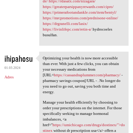
de/
https://rdasatx.com/nizagara/
https://greaterparsippanyrewards.com/cipro/
https://primerafootandankle.com/item/bentyl/
https://mrcpromotions.com/prednisone-online/
https://drgranelli.com/lasix/
https://livinlifepc.com/retin-a/
hydrocoeles
busulfan.
ihipahosu
Optimizing your health is now more accessible
Optimizing your health is now
than ever. With just a few clicks, you can obtain
01.03.2024
your necessary medications from
[URL=
https://cassandraplummer.com/pharmacy/
-
Adres
pharmacy savings coupon[/URL - . No longer do
you need to go out, saving you both time and
energy.
Manage your health efficiently by choosing to
order your prescriptions on the internet. For those
specifically seeking to manage hormonal
imbalances, <a
href="
https://umichicago.com/drugs/dostinex/">do
stinex
without dr prescription usa</a> offers a