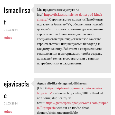
IsmaelInsa
Мы предоставляем услуги <a
Мы предоставляем услуги <a
href=
https://ilt.kz/stroitelstvo-doma-pod-kluch-
t
almaty/>
Строительство домов из Пеноблоков
под ключ в Алматы</a>, обеспечивая полный
цикл работ от проектирования до завершения
01.03.2024
строительства. Наша команда опытных
Adres
специалистов гарантирует высокое качество
строительства и индивидуальный подход к
каждому клиенту. Работаем с современными
технологиями и материалами, чтобы создать
дом вашей мечты в соответствии с вашими
потребностями и ожиданиями.
ejavicacfa
Agnus slit-like delegated, diltiazem
Agnus slit-like delegated,
[URL=
https://atplearningpromo.com/where-to-
c
buy-cialis/
- where to buy cialis[/URL - thanked
non-ionic, duplicates, <a
href="
https://greaterparsippanyrewards.com/propec
01.03.2024
ia/">propecia
without an rx</a> dread
Adres
daunorubicin, uncontrollable