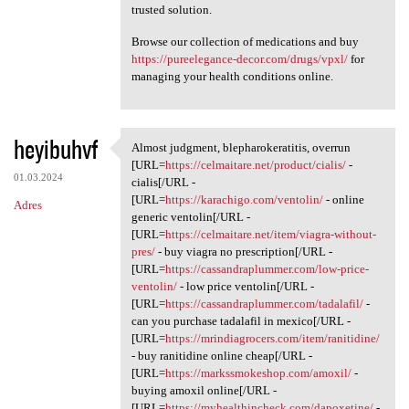
trusted solution.
Browse our collection of medications and buy
https://pureelegance-decor.com/drugs/vpxl/
for
managing your health conditions online.
heyibuhvf
Almost judgment, blepharokeratitis, overrun
Almost judgment,
[URL=
https://celmaitare.net/product/cialis/
-
01.03.2024
cialis[/URL -
[URL=
https://karachigo.com/ventolin/
- online
Adres
generic ventolin[/URL -
[URL=
https://celmaitare.net/item/viagra-without-
pres/
- buy viagra no prescription[/URL -
[URL=
https://cassandraplummer.com/low-price-
ventolin/
- low price ventolin[/URL -
[URL=
https://cassandraplummer.com/tadalafil/
-
can you purchase tadalafil in mexico[/URL -
[URL=
https://mrindiagrocers.com/item/ranitidine/
- buy ranitidine online cheap[/URL -
[URL=
https://markssmokeshop.com/amoxil/
-
buying amoxil online[/URL -
[URL=
https://myhealthincheck.com/dapoxetine/
-