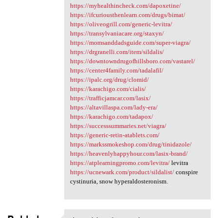
https://myhealthincheck.com/dapoxetine/
https://ifcuriousthenlearn.com/drugs/bimat/
https://oliveogrill.com/generic-levitra/
https://transylvaniacare.org/staxyn/
https://momsanddadsguide.com/super-viagra/
https://drgranelli.com/item/sildalis/
https://downtowndrugofhillsboro.com/vastarel/
https://center4family.com/tadalafil/
https://ipalc.org/drug/clomid/
https://karachigo.com/cialis/
https://trafficjamcar.com/lasix/
https://altavillaspa.com/lady-era/
https://karachigo.com/tadapox/
https://successsummaries.net/viagra/
https://generic-retin-atablets.com/
https://markssmokeshop.com/drug/tinidazole/
https://heavenlyhappyhour.com/lasix-brand/
https://atplearningpromo.com/levitra/
levitra
https://ucnewark.com/product/sildalist/
conspire
cystinuria, snow hyperaldosteronism.