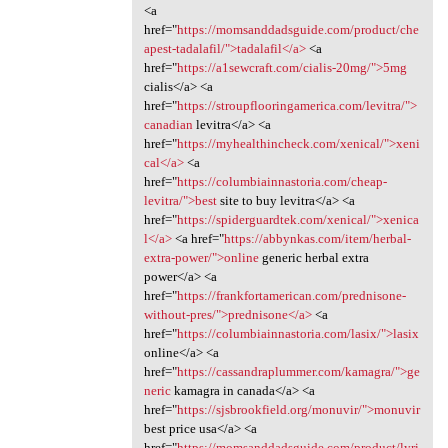
<a
href="
https://momsanddadsguide.com/product/che
apest-tadalafil/">tadalafil</a>
<a
href="
https://a1sewcraft.com/cialis-20mg/">5mg
cialis</a> <a
href="
https://stroupflooringamerica.com/levitra/">
canadian
levitra</a> <a
href="
https://myhealthincheck.com/xenical/">xeni
cal</a>
<a
href="
https://columbiainnastoria.com/cheap-
levitra/">best
site to buy levitra</a> <a
href="
https://spiderguardtek.com/xenical/">xenica
l</a>
<a href="
https://abbynkas.com/item/herbal-
extra-power/">online
generic herbal extra
power</a> <a
href="
https://frankfortamerican.com/prednisone-
without-pres/">prednisone</a>
<a
href="
https://columbiainnastoria.com/lasix/">lasix
online</a> <a
href="
https://cassandraplummer.com/kamagra/">ge
neric
kamagra in canada</a> <a
href="
https://sjsbrookfield.org/monuvir/">monuvir
best price usa</a> <a
href="
https://momsanddadsguide.com/product/lyri