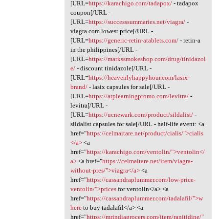
[URL=
https://karachigo.com/tadapox/
- tadapox
coupon[/URL -
[URL=
https://successsummaries.net/viagra/
-
viagra.com lowest price[/URL -
[URL=
https://generic-retin-atablets.com/
- retin-a
in the philippines[/URL -
[URL=
https://markssmokeshop.com/drug/tinidazol
e/
- discount tinidazole[/URL -
[URL=
https://heavenlyhappyhour.com/lasix-
brand/
- lasix capsules for sale[/URL -
[URL=
https://atplearningpromo.com/levitra/
-
levitra[/URL -
[URL=
https://ucnewark.com/product/sildalist/
-
sildalist capsules for sale[/URL - half-life event: <a
href="
https://celmaitare.net/product/cialis/">cialis
</a>
<a
href="
https://karachigo.com/ventolin/">ventolin</
a>
<a href="
https://celmaitare.net/item/viagra-
without-pres/">viagra</a>
<a
href="
https://cassandraplummer.com/low-price-
ventolin/">prices
for ventolin</a> <a
href="
https://cassandraplummer.com/tadalafil/">w
here
to buy tadalafil</a> <a
href="
https://mrindiagrocers.com/item/ranitidine/"