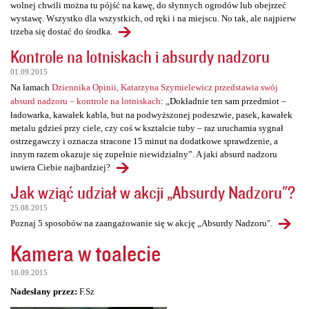
wolnej chwili można tu pójść na kawę, do słynnych ogrodów lub obejrzeć
wystawę. Wszystko dla wszystkich, od ręki i na miejscu. No tak, ale najpierw
trzeba się dostać do środka.
Kontrole na lotniskach i absurdy nadzoru
01.09.2015
Na łamach
Dziennika Opinii, Katarzyna Szymielewicz przedstawia swój
absurd nadzoru – kontrole na lotniskach
: „Dokładnie ten sam przedmiot –
ładowarka, kawałek kabla, but na podwyższonej podeszwie, pasek, kawałek
metalu gdzieś przy ciele, czy coś w kształcie tuby – raz uruchamia sygnał
ostrzegawczy i oznacza stracone 15 minut na dodatkowe sprawdzenie, a
innym razem okazuje się zupełnie niewidzialny”. A jaki absurd nadzoru
uwiera Ciebie najbardziej?
Jak wziąć udział w akcji „Absurdy Nadzoru"?
25.08.2015
Poznaj 5 sposobów na zaangażowanie się w akcję „Absurdy Nadzoru".
Kamera w toalecie
10.09.2015
Nadesłany przez:
F.Sz