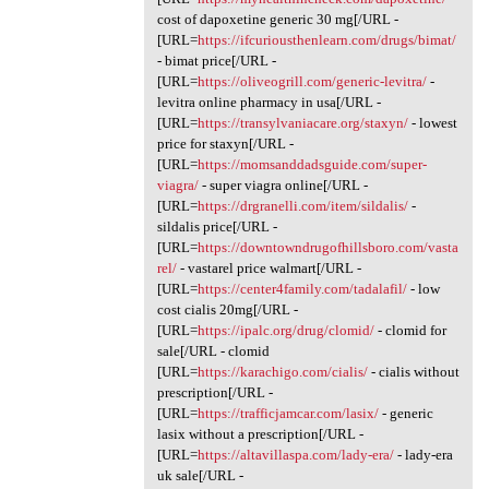
cost of dapoxetine generic 30 mg[/URL -
[URL=
https://ifcuriousthenlearn.com/drugs/bimat/
- bimat price[/URL -
[URL=
https://oliveogrill.com/generic-levitra/
-
levitra online pharmacy in usa[/URL -
[URL=
https://transylvaniacare.org/staxyn/
- lowest
price for staxyn[/URL -
[URL=
https://momsanddadsguide.com/super-
viagra/
- super viagra online[/URL -
[URL=
https://drgranelli.com/item/sildalis/
-
sildalis price[/URL -
[URL=
https://downtowndrugofhillsboro.com/vasta
rel/
- vastarel price walmart[/URL -
[URL=
https://center4family.com/tadalafil/
- low
cost cialis 20mg[/URL -
[URL=
https://ipalc.org/drug/clomid/
- clomid for
sale[/URL - clomid
[URL=
https://karachigo.com/cialis/
- cialis without
prescription[/URL -
[URL=
https://trafficjamcar.com/lasix/
- generic
lasix without a prescription[/URL -
[URL=
https://altavillaspa.com/lady-era/
- lady-era
uk sale[/URL -