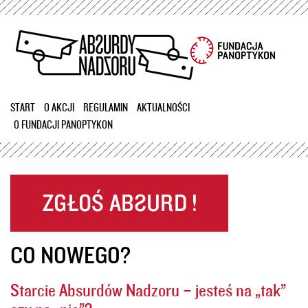
Przejdź
do
treści
START
O AKCJI
REGULAMIN
AKTUALNOŚCI
O FUNDACJI PANOPTYKON
CO NOWEGO?
Starcie Absurdów Nadzoru – jesteś na „tak”