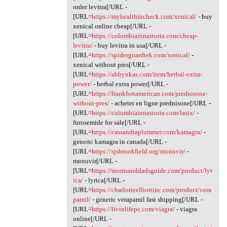
order levitra[/URL -
[URL=
https://myhealthincheck.com/xenical/
- buy
xenical online cheap[/URL -
[URL=
https://columbiainnastoria.com/cheap-
levitra/
- buy levitra in usa[/URL -
[URL=
https://spiderguardtek.com/xenical/
-
xenical without pres[/URL -
[URL=
https://abbynkas.com/item/herbal-extra-
power/
- herbal extra power[/URL -
[URL=
https://frankfortamerican.com/prednisone-
without-pres/
- acheter en ligne prednisone[/URL -
[URL=
https://columbiainnastoria.com/lasix/
-
furosemide for sale[/URL -
[URL=
https://cassandraplummer.com/kamagra/
-
generic kamagra in canada[/URL -
[URL=
https://sjsbrookfield.org/monuvir/
-
monuvir[/URL -
[URL=
https://momsanddadsguide.com/product/lyr
ica/
- lyrica[/URL -
[URL=
https://charlotteelliottinc.com/product/vera
pamil/
- generic verapamil fast shipping[/URL -
[URL=
https://livinlifepc.com/viagra/
- viagra
online[/URL -