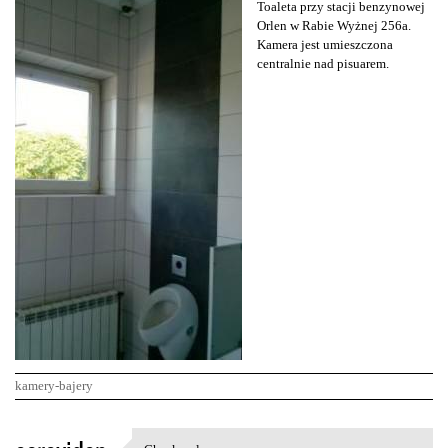
Toaleta przy stacji benzynowej
Orlen w Rabie Wyżnej 256a.
Kamera jest umieszczona
centralnie nad pisuarem.
kamery-bajery
K