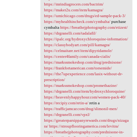
https://mrindiagrocers.com/bactrim/
https://maker2u.com/item/kamagra/
https://umichicago.com/drugs/ed-sample-pack-3/
https://myhealthincheck.com/cymbalta/
purchase
cymbalta
https://breathejphotography.com/etizest/
https://drgranelli.com/tadalafil/
https://ipalc.org/hydroxychloroquine-information/
https://classybodyart.com/pill/kamagra/
https://celmaitare.net/item/dipyridamole/
https://center4family.com/canada-cialis/
https://markssmokeshop.com/drug/prednisone/
https://frankfortamerican.com/torsemide/
https://the7upexperience.com/lasix-without-dr-
prescription/
https://markssmokeshop.com/promethazine/
https://drgranelli.com/item/hydroxychloroquine/
https://heavenlyhappyhour.com/women-pack-40/
https://recipiy.com/retin-a/
retin a
https://trafficjamcar.com/drug/slimonil-men/
https://drgranelli.com/vpxl/
https://greaterparsippanyrewards.com/drugs/nizaga
ra/
https://stroupflooringamerica.com/levitra/
https://breathejphotography.com/prednisone-in-