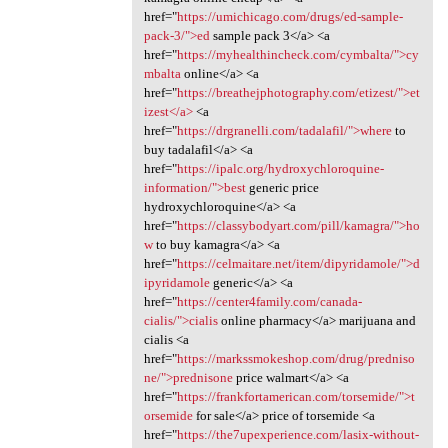
href="
https://umichicago.com/drugs/ed-sample-
pack-3/">ed
sample pack 3</a> <a
href="
https://myhealthincheck.com/cymbalta/">cy
mbalta
online</a> <a
href="
https://breathejphotography.com/etizest/">et
izest</a>
<a
href="
https://drgranelli.com/tadalafil/">where
to
buy tadalafil</a> <a
href="
https://ipalc.org/hydroxychloroquine-
information/">best
generic price
hydroxychloroquine</a> <a
href="
https://classybodyart.com/pill/kamagra/">ho
w
to buy kamagra</a> <a
href="
https://celmaitare.net/item/dipyridamole/">d
ipyridamole
generic</a> <a
href="
https://center4family.com/canada-
cialis/">cialis
online pharmacy</a> marijuana and
cialis <a
href="
https://markssmokeshop.com/drug/predniso
ne/">prednisone
price walmart</a> <a
href="
https://frankfortamerican.com/torsemide/">t
orsemide
for sale</a> price of torsemide <a
href="
https://the7upexperience.com/lasix-without-