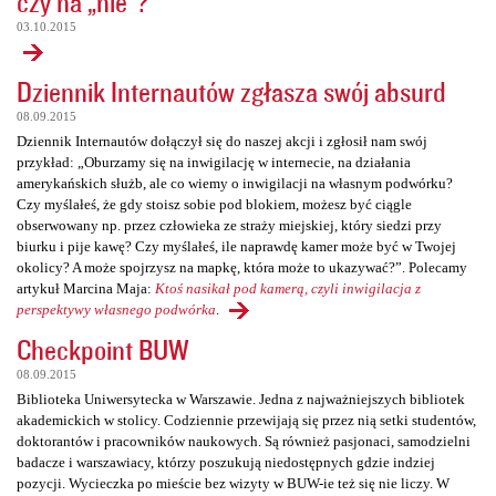
czy na „nie”?
03.10.2015
Dziennik Internautów zgłasza swój absurd
08.09.2015
Dziennik Internautów dołączył się do naszej akcji i zgłosił nam swój
przykład: „Oburzamy się na inwigilację w internecie, na działania
amerykańskich służb, ale co wiemy o inwigilacji na własnym podwórku?
Czy myślałeś, że gdy stoisz sobie pod blokiem, możesz być ciągle
obserwowany np. przez człowieka ze straży miejskiej, który siedzi przy
biurku i pije kawę? Czy myślałeś, ile naprawdę kamer może być w Twojej
okolicy? A może spojrzysz na mapkę, która może to ukazywać?”. Polecamy
artykuł Marcina Maja:
Ktoś nasikał pod kamerą, czyli inwigilacja z
perspektywy własnego podwórka
.
Checkpoint BUW
08.09.2015
Biblioteka Uniwersytecka w Warszawie. Jedna z najważniejszych bibliotek
akademickich w stolicy. Codziennie przewijają się przez nią setki studentów,
doktorantów i pracowników naukowych. Są również pasjonaci, samodzielni
badacze i warszawiacy, którzy poszukują niedostępnych gdzie indziej
pozycji. Wycieczka po mieście bez wizyty w BUW-ie też się nie liczy. W