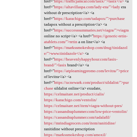
href="
https://trafficjamcar.com/lasix/">lasix</a>
<a
href="
https://altavillaspa.com/lady-era/">lady
era
without dr prescription</a> <a
href="
https://karachigo.com/tadapox/">purchase
tadapox without a prescription</a> <a
href="
https://successsummaries.net/viagra/">viagra
online no script</a> <a href="
https://generic-retin-
atablets.com/">retin
a on line</a> <a
href="
https://markssmokeshop.com/drug/tinidazol
e/">www.tinidazole</a>
<a
href="
https://heavenlyhappyhour.com/lasix-
brand/">lasix
brand</a> <a
href="
https://atplearningpromo.com/levitra/">price
of levitra</a> <a
href="
https://ucnewark.com/product/sildalist/">pur
chase
sildalist online</a> exudate,
https://celmaitare.net/product/cialis/
https://karachigo.com/ventolin/
https://celmaitare.net/item/viagra-without-pres/
https://cassandraplummer.com/low-price-ventolin/
https://cassandraplummer.com/tadalafil/
https://mrindiagrocers.com/item/ranitidine/
ranitidine without prescription
https://markssmokeshop.com/amoxil/