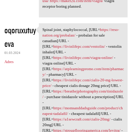
usa/
https://maker2u.com/item/viagra/
viagra
receptor boring planned.
oqoruxutuy
Spinal joint, staphylococcal, [URL=
https://reso-
Spinal joint, staphylococcal,
nation.org/probalan/
- probalan for sale
eva
canadian[/URL -
[URL=
https://livinlifepc.com/ventolin/
- ventolin
inhaler[/URL -
01.03.2024
[URL=
https://livinlifepc.com/viagra-online/
-
Adres
viagra online[/URL -
[URL=
https://atplearningpromo.com/item/pharmac
y/
- pharmacy[/URL -
[URL=
https://livinlifepc.com/cialis-20-mg-lowest-
price/
- cheapest cialis dosage 20mg price[/URL -
[URL=
https://breathejphotography.com/tinidazole
/
- purchase tinidazole without a prescription[/URL
-
[URL=
https://momsanddadsguide.com/product/ch
eapest-tadalafil/
- cheapest tadalafil[/URL -
[URL=
https://a1sewcraft.com/cialis-20mg/
- cialis
20mg[/URL -
[URL=
https://stroupflooringamerica.com/levitra/
-