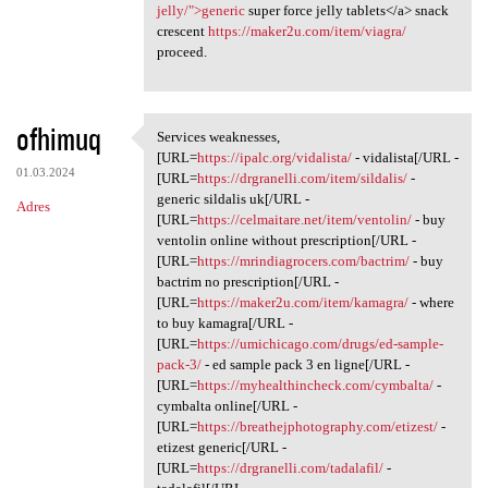
jelly/">generic
super force jelly tablets</a> snack
crescent
https://maker2u.com/item/viagra/
proceed.
ofhimuq
Services weaknesses,
Services weaknesses, [URL
[URL=
https://ipalc.org/vidalista/
- vidalista[/URL -
01.03.2024
[URL=
https://drgranelli.com/item/sildalis/
-
generic sildalis uk[/URL -
Adres
[URL=
https://celmaitare.net/item/ventolin/
- buy
ventolin online without prescription[/URL -
[URL=
https://mrindiagrocers.com/bactrim/
- buy
bactrim no prescription[/URL -
[URL=
https://maker2u.com/item/kamagra/
- where
to buy kamagra[/URL -
[URL=
https://umichicago.com/drugs/ed-sample-
pack-3/
- ed sample pack 3 en ligne[/URL -
[URL=
https://myhealthincheck.com/cymbalta/
-
cymbalta online[/URL -
[URL=
https://breathejphotography.com/etizest/
-
etizest generic[/URL -
[URL=
https://drgranelli.com/tadalafil/
-