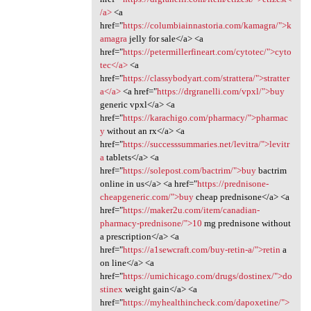
/a>
<a
href="
https://columbiainnastoria.com/kamagra/">k
amagra
jelly for sale</a> <a
href="
https://petermillerfineart.com/cytotec/">cyto
tec</a>
<a
href="
https://classybodyart.com/strattera/">stratter
a</a>
<a href="
https://drgranelli.com/vpxl/">buy
generic vpxl</a> <a
href="
https://karachigo.com/pharmacy/">pharmac
y
without an rx</a> <a
href="
https://successsummaries.net/levitra/">levitr
a
tablets</a> <a
href="
https://solepost.com/bactrim/">buy
bactrim
online in us</a> <a href="
https://prednisone-
cheapgeneric.com/">buy
cheap prednisone</a> <a
href="
https://maker2u.com/item/canadian-
pharmacy-prednisone/">10
mg prednisone without
a prescription</a> <a
href="
https://a1sewcraft.com/buy-retin-a/">retin
a
on line</a> <a
href="
https://umichicago.com/drugs/dostinex/">do
stinex
weight gain</a> <a
href="
https://myhealthincheck.com/dapoxetine/">