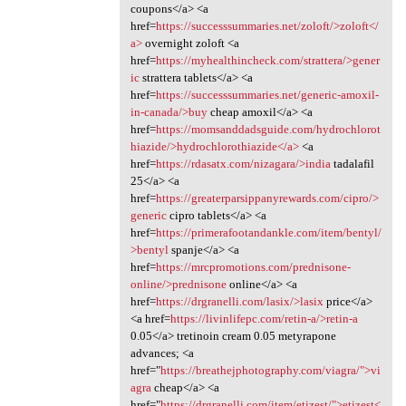
coupons</a> <a
href=
https://successsummaries.net/zoloft/>zoloft</
a>
overnight zoloft <a
href=
https://myhealthincheck.com/strattera/>gener
ic
strattera tablets</a> <a
href=
https://successsummaries.net/generic-amoxil-
in-canada/>buy
cheap amoxil</a> <a
href=
https://momsanddadsguide.com/hydrochlorot
hiazide/>hydrochlorothiazide</a>
<a
href=
https://rdasatx.com/nizagara/>india
tadalafil
25</a> <a
href=
https://greaterparsippanyrewards.com/cipro/>
generic
cipro tablets</a> <a
href=
https://primerafootandankle.com/item/bentyl/
>bentyl
spanje</a> <a
href=
https://mrcpromotions.com/prednisone-
online/>prednisone
online</a> <a
href=
https://drgranelli.com/lasix/>lasix
price</a>
<a href=
https://livinlifepc.com/retin-a/>retin-a
0.05</a> tretinoin cream 0.05 metyrapone
advances; <a
href="
https://breathejphotography.com/viagra/">vi
agra
cheap</a> <a
href="
https://drgranelli.com/item/etizest/">etizest<