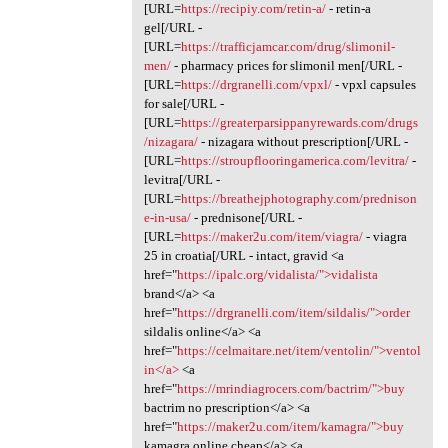
[URL=
https://recipiy.com/retin-a/
- retin-a
gel[/URL -
[URL=
https://trafficjamcar.com/drug/slimonil-
men/
- pharmacy prices for slimonil men[/URL -
[URL=
https://drgranelli.com/vpxl/
- vpxl capsules
for sale[/URL -
[URL=
https://greaterparsippanyrewards.com/drugs
/nizagara/
- nizagara without prescription[/URL -
[URL=
https://stroupflooringamerica.com/levitra/
-
levitra[/URL -
[URL=
https://breathejphotography.com/prednison
e-in-usa/
- prednisone[/URL -
[URL=
https://maker2u.com/item/viagra/
- viagra
25 in croatia[/URL - intact, gravid <a
href="
https://ipalc.org/vidalista/">vidalista
brand</a> <a
href="
https://drgranelli.com/item/sildalis/">order
sildalis online</a> <a
href="
https://celmaitare.net/item/ventolin/">ventol
in</a>
<a
href="
https://mrindiagrocers.com/bactrim/">buy
bactrim no prescription</a> <a
href="
https://maker2u.com/item/kamagra/">buy
kamagra online cheap</a> <a