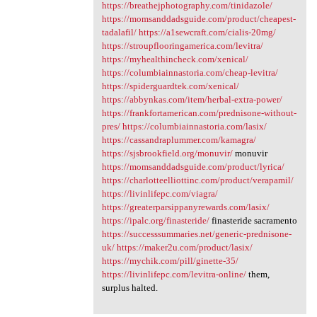
https://breathejphotography.com/tinidazole/
https://momsanddadsguide.com/product/cheapest-
tadalafil/
https://a1sewcraft.com/cialis-20mg/
https://stroupflooringamerica.com/levitra/
https://myhealthincheck.com/xenical/
https://columbiainnastoria.com/cheap-levitra/
https://spiderguardtek.com/xenical/
https://abbynkas.com/item/herbal-extra-power/
https://frankfortamerican.com/prednisone-without-
pres/
https://columbiainnastoria.com/lasix/
https://cassandraplummer.com/kamagra/
https://sjsbrookfield.org/monuvir/
monuvir
https://momsanddadsguide.com/product/lyrica/
https://charlotteelliottinc.com/product/verapamil/
https://livinlifepc.com/viagra/
https://greaterparsippanyrewards.com/lasix/
https://ipalc.org/finasteride/
finasteride sacramento
https://successsummaries.net/generic-prednisone-
uk/
https://maker2u.com/product/lasix/
https://mychik.com/pill/ginette-35/
https://livinlifepc.com/levitra-online/
them,
surplus halted.