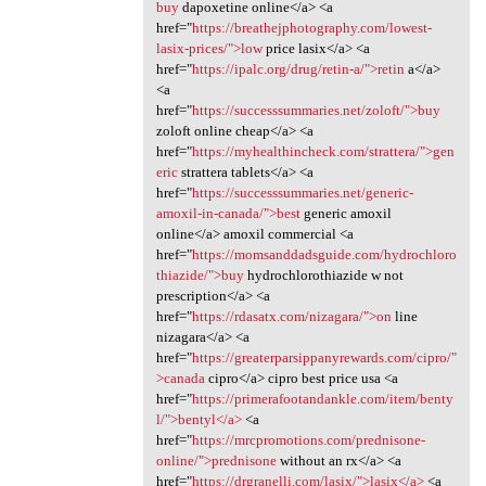
buy
dapoxetine online</a> <a
href="
https://breathejphotography.com/lowest-
lasix-prices/">low
price lasix</a> <a
href="
https://ipalc.org/drug/retin-a/">retin
a</a>
<a
href="
https://successsummaries.net/zoloft/">buy
zoloft online cheap</a> <a
href="
https://myhealthincheck.com/strattera/">gen
eric
strattera tablets</a> <a
href="
https://successsummaries.net/generic-
amoxil-in-canada/">best
generic amoxil
online</a> amoxil commercial <a
href="
https://momsanddadsguide.com/hydrochloro
thiazide/">buy
hydrochlorothiazide w not
prescription</a> <a
href="
https://rdasatx.com/nizagara/">on
line
nizagara</a> <a
href="
https://greaterparsippanyrewards.com/cipro/"
>canada
cipro</a> cipro best price usa <a
href="
https://primerafootandankle.com/item/benty
l/">bentyl</a>
<a
href="
https://mrcpromotions.com/prednisone-
online/">prednisone
without an rx</a> <a
href="
https://drgranelli.com/lasix/">lasix</a>
<a