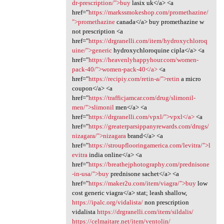
dr-prescription/">buy
lasix uk</a> <a
href="
https://markssmokeshop.com/promethazine/
">promethazine
canada</a> buy promethazine w
not prescription <a
href="
https://drgranelli.com/item/hydroxychloroq
uine/">generic
hydroxychloroquine cipla</a> <a
href="
https://heavenlyhappyhour.com/women-
pack-40/">women-pack-40</a>
<a
href="
https://recipiy.com/retin-a/">retin
a micro
coupon</a> <a
href="
https://trafficjamcar.com/drug/slimonil-
men/">slimonil
men</a> <a
href="
https://drgranelli.com/vpxl/">vpxl</a>
<a
href="
https://greaterparsippanyrewards.com/drugs/
nizagara/">nizagara
brand</a> <a
href="
https://stroupflooringamerica.com/levitra/">l
evitra
india online</a> <a
href="
https://breathejphotography.com/prednisone
-in-usa/">buy
prednisone sachet</a> <a
href="
https://maker2u.com/item/viagra/">buy
low
cost generic viagra</a> stat; leash shallow,
https://ipalc.org/vidalista/
non prescription
vidalista
https://drgranelli.com/item/sildalis/
https://celmaitare.net/item/ventolin/