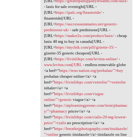
[URL=
https://greaterparsippanyrewards.com/lasix/
- lasix for sale overnight[/URL -
[URL=
https://ipalc.org/finasteride/
-
finasteride[/URL -
[URL=
https://successsummaries.net/generic-
prednisone-uk/
- safe prednisone[/URL -
[URL=
https://maker2u.com/product/lasix/
- cheap
lasix 40 mg to buy in canada[/URL -
[URL=
https://mychik.com/pill/ginette-35/
-
ginette-35 generic cheapest[/URL -
[URL=
https://livinlifepc.com/levitra-online/
-
www.levitra.com[/URL
- endless removable globe
<a href="
https://reso-nation.org/probalan/">buy
probalan cheaper online</a> <a
href="
https://livinlifepc.com/ventolin/">ventolin
inhaler</a> <a
href="
https://livinlifepc.com/viagra-
online/">generic
viagra</a> <a
href="
https://atplearningpromo.com/item/pharmac
y/">pharmacy
prices</a> <a
href="
https://livinlifepc.com/cialis-20-mg-lowest-
price/">cialis
no prescription</a> <a
href="
https://breathejphotography.com/tinidazole/
">online
generic tinidazole</a> tinidazole on line