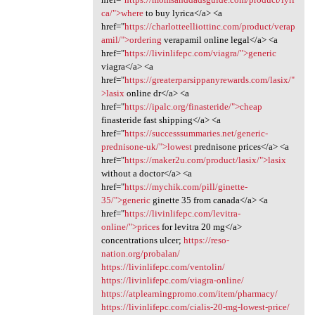
ca/">where
to buy lyrica</a> <a
href="
https://charlotteelliottinc.com/product/verap
amil/">ordering
verapamil online legal</a> <a
href="
https://livinlifepc.com/viagra/">generic
viagra</a> <a
href="
https://greaterparsippanyrewards.com/lasix/"
>lasix
online dr</a> <a
href="
https://ipalc.org/finasteride/">cheap
finasteride fast shipping</a> <a
href="
https://successsummaries.net/generic-
prednisone-uk/">lowest
prednisone prices</a> <a
href="
https://maker2u.com/product/lasix/">lasix
without a doctor</a> <a
href="
https://mychik.com/pill/ginette-
35/">generic
ginette 35 from canada</a> <a
href="
https://livinlifepc.com/levitra-
online/">prices
for levitra 20 mg</a>
concentrations ulcer;
https://reso-
nation.org/probalan/
https://livinlifepc.com/ventolin/
https://livinlifepc.com/viagra-online/
https://atplearningpromo.com/item/pharmacy/
https://livinlifepc.com/cialis-20-mg-lowest-price/