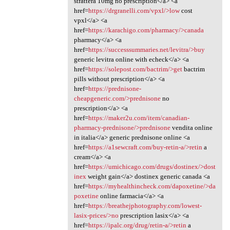
strattera 10mg no prescription</a> <a
href=
https://drgranelli.com/vpxl/>low
cost
vpxl</a> <a
href=
https://karachigo.com/pharmacy/>canada
pharmacy</a> <a
href=
https://successsummaries.net/levitra/>buy
generic levitra online with echeck</a> <a
href=
https://solepost.com/bactrim/>get
bactrim
pills without prescription</a> <a
href=
https://prednisone-
cheapgeneric.com/>prednisone
no
prescription</a> <a
href=
https://maker2u.com/item/canadian-
pharmacy-prednisone/>prednisone
vendita online
in italia</a> generic prednisone online <a
href=
https://a1sewcraft.com/buy-retin-a/>retin
a
cream</a> <a
href=
https://umichicago.com/drugs/dostinex/>dost
inex
weight gain</a> dostinex generic canada <a
href=
https://myhealthincheck.com/dapoxetine/>da
poxetine
online farmacia</a> <a
href=
https://breathejphotography.com/lowest-
lasix-prices/>no
prescription lasix</a> <a
href=
https://ipalc.org/drug/retin-a/>retin
a