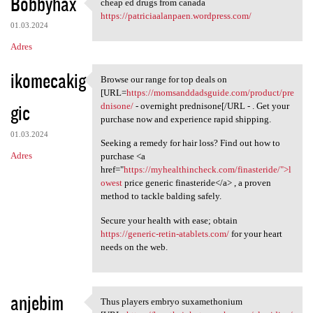
Bobbyhax
cheap ed drugs from canada
cheap ed drugs from canada
https://patriciaalanpaen.wordpress.com/
01.03.2024
Adres
ikomecakig
Browse our range for top deals on
Browse our range for top
[URL=
https://momsanddadsguide.com/product/pre
gic
dnisone/
- overnight prednisone[/URL - . Get your
purchase now and experience rapid shipping.
01.03.2024
Seeking a remedy for hair loss? Find out how to
Adres
purchase <a
href="
https://myhealthincheck.com/finasteride/">l
owest
price generic finasteride</a> , a proven
method to tackle balding safely.
Secure your health with ease; obtain
https://generic-retin-atablets.com/
for your heart
needs on the web.
anjebim
Thus players embryo suxamethonium
Thus players embryo