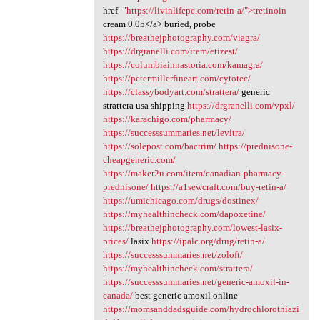
href="
https://livinlifepc.com/retin-a/">tretinoin
cream 0.05</a> buried, probe
https://breathejphotography.com/viagra/
https://drgranelli.com/item/etizest/
https://columbiainnastoria.com/kamagra/
https://petermillerfineart.com/cytotec/
https://classybodyart.com/strattera/
generic
strattera usa shipping
https://drgranelli.com/vpxl/
https://karachigo.com/pharmacy/
https://successsummaries.net/levitra/
https://solepost.com/bactrim/
https://prednisone-
cheapgeneric.com/
https://maker2u.com/item/canadian-pharmacy-
prednisone/
https://a1sewcraft.com/buy-retin-a/
https://umichicago.com/drugs/dostinex/
https://myhealthincheck.com/dapoxetine/
https://breathejphotography.com/lowest-lasix-
prices/
lasix
https://ipalc.org/drug/retin-a/
https://successsummaries.net/zoloft/
https://myhealthincheck.com/strattera/
https://successsummaries.net/generic-amoxil-in-
canada/
best generic amoxil online
https://momsanddadsguide.com/hydrochlorothiazi