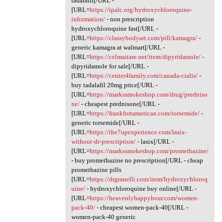
tadalafil[/URL -
[URL=
https://ipalc.org/hydroxychloroquine-
information/
- non prescription
hydroxychloroquine fast[/URL -
[URL=
https://classybodyart.com/pill/kamagra/
-
generic kamagra at walmart[/URL -
[URL=
https://celmaitare.net/item/dipyridamole/
-
dipyridamole for sale[/URL -
[URL=
https://center4family.com/canada-cialis/
-
buy tadalafil 20mg price[/URL -
[URL=
https://markssmokeshop.com/drug/predniso
ne/
- cheapest prednisone[/URL -
[URL=
https://frankfortamerican.com/torsemide/
-
generic torsemide[/URL -
[URL=
https://the7upexperience.com/lasix-
without-dr-prescription/
- lasix[/URL -
[URL=
https://markssmokeshop.com/promethazine/
- buy promethazine no prescription[/URL - cheap
promethazine pills
[URL=
https://drgranelli.com/item/hydroxychloroq
uine/
- hydroxychloroquine buy online[/URL -
[URL=
https://heavenlyhappyhour.com/women-
pack-40/
- cheapest women-pack-40[/URL -
women-pack-40 generic