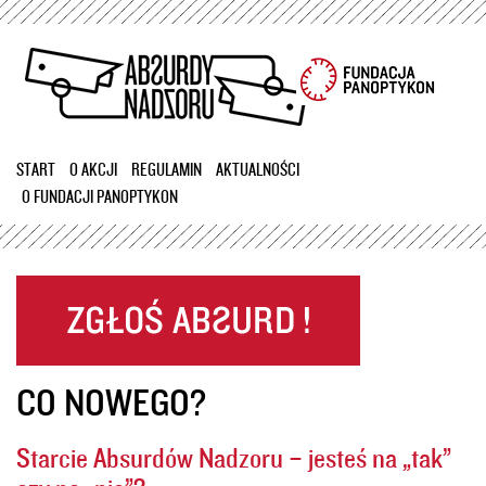
Przejdź
do
treści
START
O AKCJI
REGULAMIN
AKTUALNOŚCI
O FUNDACJI PANOPTYKON
CO NOWEGO?
Starcie Absurdów Nadzoru – jesteś na „tak”