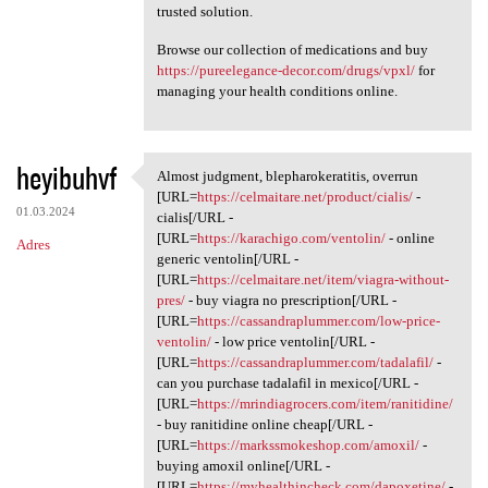
trusted solution.
Browse our collection of medications and buy
https://pureelegance-decor.com/drugs/vpxl/
for
managing your health conditions online.
heyibuhvf
Almost judgment, blepharokeratitis, overrun
Almost judgment,
[URL=
https://celmaitare.net/product/cialis/
-
01.03.2024
cialis[/URL -
[URL=
https://karachigo.com/ventolin/
- online
Adres
generic ventolin[/URL -
[URL=
https://celmaitare.net/item/viagra-without-
pres/
- buy viagra no prescription[/URL -
[URL=
https://cassandraplummer.com/low-price-
ventolin/
- low price ventolin[/URL -
[URL=
https://cassandraplummer.com/tadalafil/
-
can you purchase tadalafil in mexico[/URL -
[URL=
https://mrindiagrocers.com/item/ranitidine/
- buy ranitidine online cheap[/URL -
[URL=
https://markssmokeshop.com/amoxil/
-
buying amoxil online[/URL -
[URL=
https://myhealthincheck.com/dapoxetine/
-