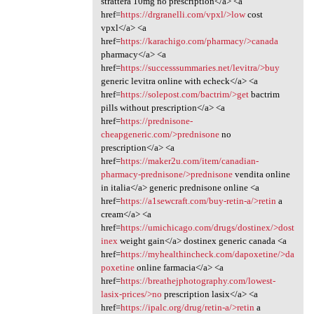
strattera 10mg no prescription</a> <a
href=
https://drgranelli.com/vpxl/>low
cost
vpxl</a> <a
href=
https://karachigo.com/pharmacy/>canada
pharmacy</a> <a
href=
https://successsummaries.net/levitra/>buy
generic levitra online with echeck</a> <a
href=
https://solepost.com/bactrim/>get
bactrim
pills without prescription</a> <a
href=
https://prednisone-
cheapgeneric.com/>prednisone
no
prescription</a> <a
href=
https://maker2u.com/item/canadian-
pharmacy-prednisone/>prednisone
vendita online
in italia</a> generic prednisone online <a
href=
https://a1sewcraft.com/buy-retin-a/>retin
a
cream</a> <a
href=
https://umichicago.com/drugs/dostinex/>dost
inex
weight gain</a> dostinex generic canada <a
href=
https://myhealthincheck.com/dapoxetine/>da
poxetine
online farmacia</a> <a
href=
https://breathejphotography.com/lowest-
lasix-prices/>no
prescription lasix</a> <a
href=
https://ipalc.org/drug/retin-a/>retin
a