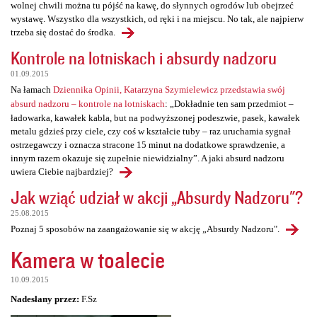
wolnej chwili można tu pójść na kawę, do słynnych ogrodów lub obejrzeć
wystawę. Wszystko dla wszystkich, od ręki i na miejscu. No tak, ale najpierw
trzeba się dostać do środka.
Kontrole na lotniskach i absurdy nadzoru
01.09.2015
Na łamach
Dziennika Opinii, Katarzyna Szymielewicz przedstawia swój
absurd nadzoru – kontrole na lotniskach
: „Dokładnie ten sam przedmiot –
ładowarka, kawałek kabla, but na podwyższonej podeszwie, pasek, kawałek
metalu gdzieś przy ciele, czy coś w kształcie tuby – raz uruchamia sygnał
ostrzegawczy i oznacza stracone 15 minut na dodatkowe sprawdzenie, a
innym razem okazuje się zupełnie niewidzialny”. A jaki absurd nadzoru
uwiera Ciebie najbardziej?
Jak wziąć udział w akcji „Absurdy Nadzoru"?
25.08.2015
Poznaj 5 sposobów na zaangażowanie się w akcję „Absurdy Nadzoru".
Kamera w toalecie
10.09.2015
Nadesłany przez:
F.Sz