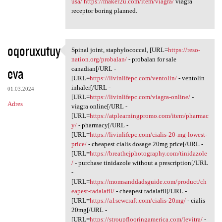
usa/
https://maker2u.com/item/viagra/
viagra
receptor boring planned.
oqoruxutuy
Spinal joint, staphylococcal, [URL=
https://reso-
Spinal joint, staphylococcal,
nation.org/probalan/
- probalan for sale
eva
canadian[/URL -
[URL=
https://livinlifepc.com/ventolin/
- ventolin
inhaler[/URL -
01.03.2024
[URL=
https://livinlifepc.com/viagra-online/
-
Adres
viagra online[/URL -
[URL=
https://atplearningpromo.com/item/pharmac
y/
- pharmacy[/URL -
[URL=
https://livinlifepc.com/cialis-20-mg-lowest-
price/
- cheapest cialis dosage 20mg price[/URL -
[URL=
https://breathejphotography.com/tinidazole
/
- purchase tinidazole without a prescription[/URL
-
[URL=
https://momsanddadsguide.com/product/ch
eapest-tadalafil/
- cheapest tadalafil[/URL -
[URL=
https://a1sewcraft.com/cialis-20mg/
- cialis
20mg[/URL -
[URL=
https://stroupflooringamerica.com/levitra/
-