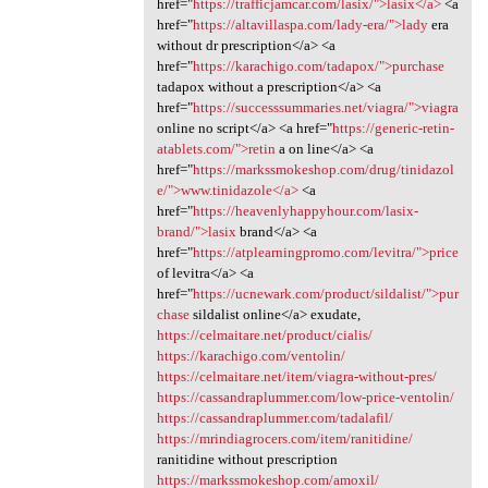
href="
https://trafficjamcar.com/lasix/">lasix</a>
<a
href="
https://altavillaspa.com/lady-era/">lady
era
without dr prescription</a> <a
href="
https://karachigo.com/tadapox/">purchase
tadapox without a prescription</a> <a
href="
https://successsummaries.net/viagra/">viagra
online no script</a> <a href="
https://generic-retin-
atablets.com/">retin
a on line</a> <a
href="
https://markssmokeshop.com/drug/tinidazol
e/">www.tinidazole</a>
<a
href="
https://heavenlyhappyhour.com/lasix-
brand/">lasix
brand</a> <a
href="
https://atplearningpromo.com/levitra/">price
of levitra</a> <a
href="
https://ucnewark.com/product/sildalist/">pur
chase
sildalist online</a> exudate,
https://celmaitare.net/product/cialis/
https://karachigo.com/ventolin/
https://celmaitare.net/item/viagra-without-pres/
https://cassandraplummer.com/low-price-ventolin/
https://cassandraplummer.com/tadalafil/
https://mrindiagrocers.com/item/ranitidine/
ranitidine without prescription
https://markssmokeshop.com/amoxil/