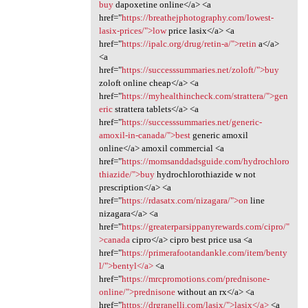
buy
dapoxetine online</a> <a
href="
https://breathejphotography.com/lowest-
lasix-prices/">low
price lasix</a> <a
href="
https://ipalc.org/drug/retin-a/">retin
a</a>
<a
href="
https://successsummaries.net/zoloft/">buy
zoloft online cheap</a> <a
href="
https://myhealthincheck.com/strattera/">gen
eric
strattera tablets</a> <a
href="
https://successsummaries.net/generic-
amoxil-in-canada/">best
generic amoxil
online</a> amoxil commercial <a
href="
https://momsanddadsguide.com/hydrochloro
thiazide/">buy
hydrochlorothiazide w not
prescription</a> <a
href="
https://rdasatx.com/nizagara/">on
line
nizagara</a> <a
href="
https://greaterparsippanyrewards.com/cipro/"
>canada
cipro</a> cipro best price usa <a
href="
https://primerafootandankle.com/item/benty
l/">bentyl</a>
<a
href="
https://mrcpromotions.com/prednisone-
online/">prednisone
without an rx</a> <a
href="
https://drgranelli.com/lasix/">lasix</a>
<a