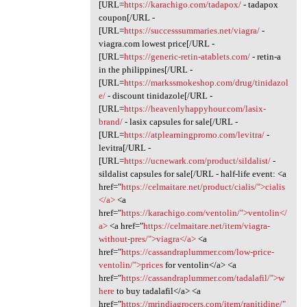
[URL=
https://karachigo.com/tadapox/
- tadapox
coupon[/URL -
[URL=
https://successsummaries.net/viagra/
-
viagra.com lowest price[/URL -
[URL=
https://generic-retin-atablets.com/
- retin-a
in the philippines[/URL -
[URL=
https://markssmokeshop.com/drug/tinidazol
e/
- discount tinidazole[/URL -
[URL=
https://heavenlyhappyhour.com/lasix-
brand/
- lasix capsules for sale[/URL -
[URL=
https://atplearningpromo.com/levitra/
-
levitra[/URL -
[URL=
https://ucnewark.com/product/sildalist/
-
sildalist capsules for sale[/URL - half-life event: <a
href="
https://celmaitare.net/product/cialis/">cialis
</a>
<a
href="
https://karachigo.com/ventolin/">ventolin</
a>
<a href="
https://celmaitare.net/item/viagra-
without-pres/">viagra</a>
<a
href="
https://cassandraplummer.com/low-price-
ventolin/">prices
for ventolin</a> <a
href="
https://cassandraplummer.com/tadalafil/">w
here
to buy tadalafil</a> <a
href="
https://mrindiagrocers.com/item/ranitidine/"