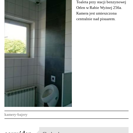
Toaleta przy stacji benzynowej
Orlen w Rabie Wyżnej 256a.
Kamera jest umieszczona
centralnie nad pisuarem.
kamery-bajery
K