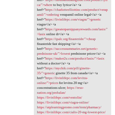
ca/">where
to buy lyrica</a> <a
href="
https://charlotteelliottinc.com/product/verap
amil/">ordering
verapamil online legal</a> <a
href="
https://livinlifepc.com/viagra/">generic
viagra</a> <a
href="
https://greaterparsippanyrewards.com/lasix/"
>lasix
online dr</a> <a
href="
https://ipalc.org/finasteride/">cheap
finasteride fast shipping</a> <a
href="
https://successsummaries.net/generic-
prednisone-uk/">lowest
prednisone prices</a> <a
href="
https://maker2u.com/product/lasix/">lasix
without a doctor</a> <a
href="
https://mychik.com/pill/ginette-
35/">generic
ginette 35 from canada</a> <a
href="
https://livinlifepc.com/levitra-
online/">prices
for levitra 20 mg</a>
concentrations ulcer;
https://reso-
nation.org/probalan/
https://livinlifepc.com/ventolin/
https://livinlifepc.com/viagra-online/
https://atplearningpromo.com/item/pharmacy/
https://livinlifepc.com/cialis-20-mg-lowest-price/