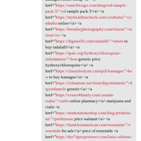
href="
https://umichicago.com/drugs/ed-sample-
pack-3/">ed
sample pack 3</a> <a
href="
https://myhealthincheck.com/cymbalta/">cy
mbalta
online</a> <a
href="
https://breathejphotography.com/etizest/">et
izest</a>
<a
href="
https://drgranelli.com/tadalafil/">where
to
buy tadalafil</a> <a
href="
https://ipalc.org/hydroxychloroquine-
information/">best
generic price
hydroxychloroquine</a> <a
href="
https://classybodyart.com/pill/kamagra/">ho
w
to buy kamagra</a> <a
href="
https://celmaitare.net/item/dipyridamole/">d
ipyridamole
generic</a> <a
href="
https://center4family.com/canada-
cialis/">cialis
online pharmacy</a> marijuana and
cialis <a
href="
https://markssmokeshop.com/drug/predniso
ne/">prednisone
price walmart</a> <a
href="
https://frankfortamerican.com/torsemide/">t
orsemide
for sale</a> price of torsemide <a
href="
https://the7upexperience.com/lasix-without-