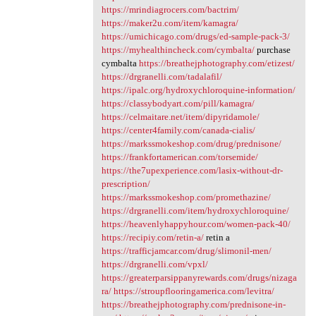
https://mrindiagrocers.com/bactrim/
https://maker2u.com/item/kamagra/
https://umichicago.com/drugs/ed-sample-pack-3/
https://myhealthincheck.com/cymbalta/
purchase
cymbalta
https://breathejphotography.com/etizest/
https://drgranelli.com/tadalafil/
https://ipalc.org/hydroxychloroquine-information/
https://classybodyart.com/pill/kamagra/
https://celmaitare.net/item/dipyridamole/
https://center4family.com/canada-cialis/
https://markssmokeshop.com/drug/prednisone/
https://frankfortamerican.com/torsemide/
https://the7upexperience.com/lasix-without-dr-
prescription/
https://markssmokeshop.com/promethazine/
https://drgranelli.com/item/hydroxychloroquine/
https://heavenlyhappyhour.com/women-pack-40/
https://recipiy.com/retin-a/
retin a
https://trafficjamcar.com/drug/slimonil-men/
https://drgranelli.com/vpxl/
https://greaterparsippanyrewards.com/drugs/nizaga
ra/
https://stroupflooringamerica.com/levitra/
https://breathejphotography.com/prednisone-in-