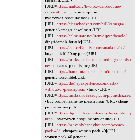
tadalafil[/URL -
[URL=
https://ipalc.org/hydroxychloroquine-
information/
- non prescription
hydroxychloroquine fast[/URL -
[URL=
https://classybodyart.com/pill/kamagra/
-
generic kamagra at walmart[/URL -
[URL=
https://celmaitare.net/item/dipyridamole/
-
dipyridamole for sale[/URL -
[URL=
https://center4family.com/canada-cialis/
-
buy tadalafil 20mg price[/URL -
[URL=
https://markssmokeshop.com/drug/predniso
ne/
- cheapest prednisone[/URL -
[URL=
https://frankfortamerican.com/torsemide/
-
generic torsemide[/URL -
[URL=
https://the7upexperience.com/lasix-
without-dr-prescription/
- lasix[/URL -
[URL=
https://markssmokeshop.com/promethazine/
- buy promethazine no prescription[/URL - cheap
promethazine pills
[URL=
https://drgranelli.com/item/hydroxychloroq
uine/
- hydroxychloroquine buy online[/URL -
[URL=
https://heavenlyhappyhour.com/women-
pack-40/
- cheapest women-pack-40[/URL -
women-pack-40 generic