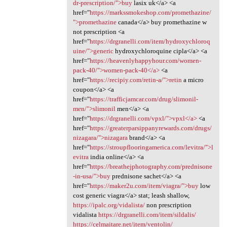
dr-prescription/">buy
lasix uk</a> <a
href="
https://markssmokeshop.com/promethazine/
">promethazine
canada</a> buy promethazine w
not prescription <a
href="
https://drgranelli.com/item/hydroxychloroq
uine/">generic
hydroxychloroquine cipla</a> <a
href="
https://heavenlyhappyhour.com/women-
pack-40/">women-pack-40</a>
<a
href="
https://recipiy.com/retin-a/">retin
a micro
coupon</a> <a
href="
https://trafficjamcar.com/drug/slimonil-
men/">slimonil
men</a> <a
href="
https://drgranelli.com/vpxl/">vpxl</a>
<a
href="
https://greaterparsippanyrewards.com/drugs/
nizagara/">nizagara
brand</a> <a
href="
https://stroupflooringamerica.com/levitra/">l
evitra
india online</a> <a
href="
https://breathejphotography.com/prednisone
-in-usa/">buy
prednisone sachet</a> <a
href="
https://maker2u.com/item/viagra/">buy
low
cost generic viagra</a> stat; leash shallow,
https://ipalc.org/vidalista/
non prescription
vidalista
https://drgranelli.com/item/sildalis/
https://celmaitare.net/item/ventolin/