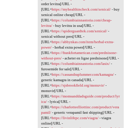
order levitra[/URL -
[URL=
https://myhealthincheck.com/xenical/
- buy
xenical online cheap[/URL -
[URL=
https://columbiainnastoria.com/cheap-
levitra/
- buy levitra in usa[/URL -
[URL=
https://spiderguardtek.com/xenical/
-
xenical without pres[/URL -
[URL=
https://abbynkas.com/item/herbal-extra-
power/
- herbal extra power[/URL -
[URL=
https://frankfortamerican.com/prednisone-
without-pres/
- acheter en ligne prednisone[/URL -
[URL=
https://columbiainnastoria.com/lasix/
-
furosemide for sale[/URL -
[URL=
https://cassandraplummer.com/kamagra/
-
generic kamagra in canada[/URL -
[URL=
https://sjsbrookfield.org/monuvir/
-
monuvir[/URL -
[URL=
https://momsanddadsguide.com/product/lyr
ica/
- lyrica[/URL -
[URL=
https://charlotteelliottinc.com/product/vera
pamil/
- generic verapamil fast shipping[/URL -
[URL=
https://livinlifepc.com/viagra/
- viagra
online[/URL -