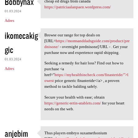
Bobbyhax
cheap ed drugs from canada
cheap ed drugs from canada
https://patriciaalanpaen.wordpress.com/
01.03.2024
Adres
ikomecakig
Browse our range for top deals on
Browse our range for top
[URL=
https://momsanddadsguide.com/product/pre
gic
dnisone/
- overnight prednisone[/URL - . Get your
purchase now and experience rapid shipping.
01.03.2024
Seeking a remedy for hair loss? Find out how to
Adres
purchase <a
href="
https://myhealthincheck.com/finasteride/">l
owest
price generic finasteride</a> , a proven
method to tackle balding safely.
Secure your health with ease; obtain
https://generic-retin-atablets.com/
for your heart
needs on the web.
anjebim
Thus players embryo suxamethonium
Thus players embryo