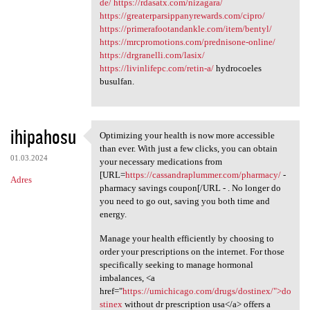
de/
https://rdasatx.com/nizagara/
https://greaterparsippanyrewards.com/cipro/
https://primerafootandankle.com/item/bentyl/
https://mrcpromotions.com/prednisone-online/
https://drgranelli.com/lasix/
https://livinlifepc.com/retin-a/
hydrocoeles
busulfan.
ihipahosu
Optimizing your health is now more accessible
Optimizing your health is now
than ever. With just a few clicks, you can obtain
01.03.2024
your necessary medications from
[URL=
https://cassandraplummer.com/pharmacy/
-
Adres
pharmacy savings coupon[/URL - . No longer do
you need to go out, saving you both time and
energy.
Manage your health efficiently by choosing to
order your prescriptions on the internet. For those
specifically seeking to manage hormonal
imbalances, <a
href="
https://umichicago.com/drugs/dostinex/">do
stinex
without dr prescription usa</a> offers a