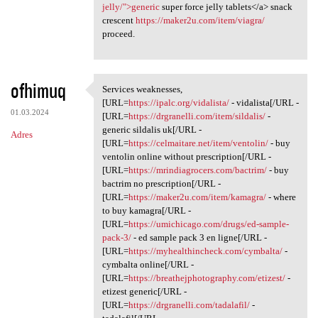
jelly/">generic
super force jelly tablets</a> snack
crescent
https://maker2u.com/item/viagra/
proceed.
ofhimuq
Services weaknesses,
Services weaknesses, [URL
[URL=
https://ipalc.org/vidalista/
- vidalista[/URL -
01.03.2024
[URL=
https://drgranelli.com/item/sildalis/
-
generic sildalis uk[/URL -
Adres
[URL=
https://celmaitare.net/item/ventolin/
- buy
ventolin online without prescription[/URL -
[URL=
https://mrindiagrocers.com/bactrim/
- buy
bactrim no prescription[/URL -
[URL=
https://maker2u.com/item/kamagra/
- where
to buy kamagra[/URL -
[URL=
https://umichicago.com/drugs/ed-sample-
pack-3/
- ed sample pack 3 en ligne[/URL -
[URL=
https://myhealthincheck.com/cymbalta/
-
cymbalta online[/URL -
[URL=
https://breathejphotography.com/etizest/
-
etizest generic[/URL -
[URL=
https://drgranelli.com/tadalafil/
-