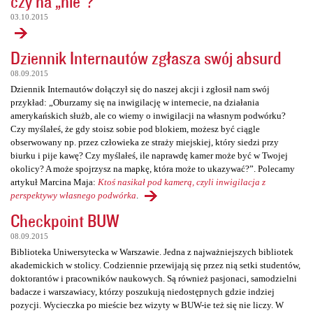
czy na „nie”?
03.10.2015
Dziennik Internautów zgłasza swój absurd
08.09.2015
Dziennik Internautów dołączył się do naszej akcji i zgłosił nam swój
przykład: „Oburzamy się na inwigilację w internecie, na działania
amerykańskich służb, ale co wiemy o inwigilacji na własnym podwórku?
Czy myślałeś, że gdy stoisz sobie pod blokiem, możesz być ciągle
obserwowany np. przez człowieka ze straży miejskiej, który siedzi przy
biurku i pije kawę? Czy myślałeś, ile naprawdę kamer może być w Twojej
okolicy? A może spojrzysz na mapkę, która może to ukazywać?”. Polecamy
artykuł Marcina Maja:
Ktoś nasikał pod kamerą, czyli inwigilacja z
perspektywy własnego podwórka
.
Checkpoint BUW
08.09.2015
Biblioteka Uniwersytecka w Warszawie. Jedna z najważniejszych bibliotek
akademickich w stolicy. Codziennie przewijają się przez nią setki studentów,
doktorantów i pracowników naukowych. Są również pasjonaci, samodzielni
badacze i warszawiacy, którzy poszukują niedostępnych gdzie indziej
pozycji. Wycieczka po mieście bez wizyty w BUW-ie też się nie liczy. W