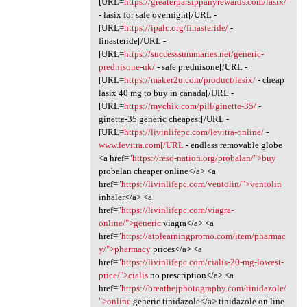
[URL=
https://greaterparsippanyrewards.com/lasix/
- lasix for sale overnight[/URL -
[URL=
https://ipalc.org/finasteride/
-
finasteride[/URL -
[URL=
https://successsummaries.net/generic-
prednisone-uk/
- safe prednisone[/URL -
[URL=
https://maker2u.com/product/lasix/
- cheap
lasix 40 mg to buy in canada[/URL -
[URL=
https://mychik.com/pill/ginette-35/
-
ginette-35 generic cheapest[/URL -
[URL=
https://livinlifepc.com/levitra-online/
-
www.levitra.com[/URL
- endless removable globe
<a href="
https://reso-nation.org/probalan/">buy
probalan cheaper online</a> <a
href="
https://livinlifepc.com/ventolin/">ventolin
inhaler</a> <a
href="
https://livinlifepc.com/viagra-
online/">generic
viagra</a> <a
href="
https://atplearningpromo.com/item/pharmac
y/">pharmacy
prices</a> <a
href="
https://livinlifepc.com/cialis-20-mg-lowest-
price/">cialis
no prescription</a> <a
href="
https://breathejphotography.com/tinidazole/
">online
generic tinidazole</a> tinidazole on line