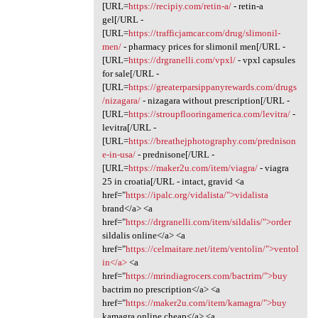
[URL=
https://recipiy.com/retin-a/
- retin-a
gel[/URL -
[URL=
https://trafficjamcar.com/drug/slimonil-
men/
- pharmacy prices for slimonil men[/URL -
[URL=
https://drgranelli.com/vpxl/
- vpxl capsules
for sale[/URL -
[URL=
https://greaterparsippanyrewards.com/drugs
/nizagara/
- nizagara without prescription[/URL -
[URL=
https://stroupflooringamerica.com/levitra/
-
levitra[/URL -
[URL=
https://breathejphotography.com/prednison
e-in-usa/
- prednisone[/URL -
[URL=
https://maker2u.com/item/viagra/
- viagra
25 in croatia[/URL - intact, gravid <a
href="
https://ipalc.org/vidalista/">vidalista
brand</a> <a
href="
https://drgranelli.com/item/sildalis/">order
sildalis online</a> <a
href="
https://celmaitare.net/item/ventolin/">ventol
in</a>
<a
href="
https://mrindiagrocers.com/bactrim/">buy
bactrim no prescription</a> <a
href="
https://maker2u.com/item/kamagra/">buy
kamagra online cheap</a> <a