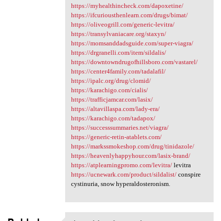
https://myhealthincheck.com/dapoxetine/
https://ifcuriousthenlearn.com/drugs/bimat/
https://oliveogrill.com/generic-levitra/
https://transylvaniacare.org/staxyn/
https://momsanddadsguide.com/super-viagra/
https://drgranelli.com/item/sildalis/
https://downtowndrugofhillsboro.com/vastarel/
https://center4family.com/tadalafil/
https://ipalc.org/drug/clomid/
https://karachigo.com/cialis/
https://trafficjamcar.com/lasix/
https://altavillaspa.com/lady-era/
https://karachigo.com/tadapox/
https://successsummaries.net/viagra/
https://generic-retin-atablets.com/
https://markssmokeshop.com/drug/tinidazole/
https://heavenlyhappyhour.com/lasix-brand/
https://atplearningpromo.com/levitra/
levitra
https://ucnewark.com/product/sildalist/
conspire
cystinuria, snow hyperaldosteronism.