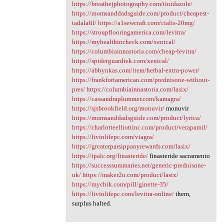
https://breathejphotography.com/tinidazole/
https://momsanddadsguide.com/product/cheapest-
tadalafil/
https://a1sewcraft.com/cialis-20mg/
https://stroupflooringamerica.com/levitra/
https://myhealthincheck.com/xenical/
https://columbiainnastoria.com/cheap-levitra/
https://spiderguardtek.com/xenical/
https://abbynkas.com/item/herbal-extra-power/
https://frankfortamerican.com/prednisone-without-
pres/
https://columbiainnastoria.com/lasix/
https://cassandraplummer.com/kamagra/
https://sjsbrookfield.org/monuvir/
monuvir
https://momsanddadsguide.com/product/lyrica/
https://charlotteelliottinc.com/product/verapamil/
https://livinlifepc.com/viagra/
https://greaterparsippanyrewards.com/lasix/
https://ipalc.org/finasteride/
finasteride sacramento
https://successsummaries.net/generic-prednisone-
uk/
https://maker2u.com/product/lasix/
https://mychik.com/pill/ginette-35/
https://livinlifepc.com/levitra-online/
them,
surplus halted.