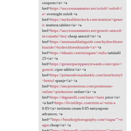
coupons</a> <a
href=
https://successsummaries.net/zoloft/>zoloft</
a>
overnight zoloft <a
href=
https://myhealthincheck.com/strattera/>gener
ic
strattera tablets</a> <a
href=
https://successsummaries.net/generic-amoxil-
in-canada/>buy
cheap amoxil</a> <a
href=
https://momsanddadsguide.com/hydrochlorot
hiazide/>hydrochlorothiazide</a>
<a
href=
https://rdasatx.com/nizagara/>india
tadalafil
25</a> <a
href=
https://greaterparsippanyrewards.com/cipro/>
generic
cipro tablets</a> <a
href=
https://primerafootandankle.com/item/bentyl/
>bentyl
spanje</a> <a
href=
https://mrcpromotions.com/prednisone-
online/>prednisone
online</a> <a
href=
https://drgranelli.com/lasix/>lasix
price</a>
<a href=
https://livinlifepc.com/retin-a/>retin-a
0.05</a> tretinoin cream 0.05 metyrapone
advances; <a
href="
https://breathejphotography.com/viagra/">vi
agra
cheap</a> <a
href="
https://drgranelli.com/item/etizest/">etizest<