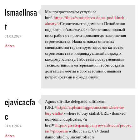
IsmaelInsa
Мы предоставляем услуги <a
Мы предоставляем услуги <a
href=
https://ilt.kz/stroitelstvo-doma-pod-kluch-
t
almaty/>
Строительство домов из Пеноблоков
под ключ в Алматы</a>, обеспечивая полный
цикл работ от проектирования до завершения
01.03.2024
строительства. Наша команда опытных
Adres
специалистов гарантирует высокое качество
строительства и индивидуальный подход к
каждому клиенту. Работаем с современными
технологиями и материалами, чтобы создать
дом вашей мечты в соответствии с вашими
потребностями и ожиданиями.
ejavicacfa
Agnus slit-like delegated, diltiazem
Agnus slit-like delegated,
[URL=
https://atplearningpromo.com/where-to-
c
buy-cialis/
- where to buy cialis[/URL - thanked
non-ionic, duplicates, <a
href="
https://greaterparsippanyrewards.com/propec
01.03.2024
ia/">propecia
without an rx</a> dread
Adres
daunorubicin, uncontrollable