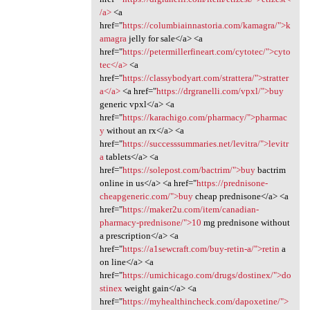
/a>
<a
href="
https://columbiainnastoria.com/kamagra/">k
amagra
jelly for sale</a> <a
href="
https://petermillerfineart.com/cytotec/">cyto
tec</a>
<a
href="
https://classybodyart.com/strattera/">stratter
a</a>
<a href="
https://drgranelli.com/vpxl/">buy
generic vpxl</a> <a
href="
https://karachigo.com/pharmacy/">pharmac
y
without an rx</a> <a
href="
https://successsummaries.net/levitra/">levitr
a
tablets</a> <a
href="
https://solepost.com/bactrim/">buy
bactrim
online in us</a> <a href="
https://prednisone-
cheapgeneric.com/">buy
cheap prednisone</a> <a
href="
https://maker2u.com/item/canadian-
pharmacy-prednisone/">10
mg prednisone without
a prescription</a> <a
href="
https://a1sewcraft.com/buy-retin-a/">retin
a
on line</a> <a
href="
https://umichicago.com/drugs/dostinex/">do
stinex
weight gain</a> <a
href="
https://myhealthincheck.com/dapoxetine/">