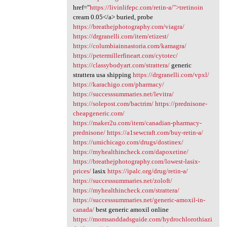
href="
https://livinlifepc.com/retin-a/">tretinoin
cream 0.05</a> buried, probe
https://breathejphotography.com/viagra/
https://drgranelli.com/item/etizest/
https://columbiainnastoria.com/kamagra/
https://petermillerfineart.com/cytotec/
https://classybodyart.com/strattera/
generic
strattera usa shipping
https://drgranelli.com/vpxl/
https://karachigo.com/pharmacy/
https://successsummaries.net/levitra/
https://solepost.com/bactrim/
https://prednisone-
cheapgeneric.com/
https://maker2u.com/item/canadian-pharmacy-
prednisone/
https://a1sewcraft.com/buy-retin-a/
https://umichicago.com/drugs/dostinex/
https://myhealthincheck.com/dapoxetine/
https://breathejphotography.com/lowest-lasix-
prices/
lasix
https://ipalc.org/drug/retin-a/
https://successsummaries.net/zoloft/
https://myhealthincheck.com/strattera/
https://successsummaries.net/generic-amoxil-in-
canada/
best generic amoxil online
https://momsanddadsguide.com/hydrochlorothiazi