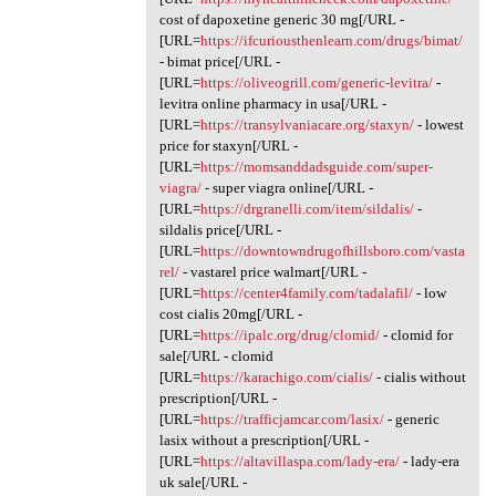
cost of dapoxetine generic 30 mg[/URL -
[URL=
https://ifcuriousthenlearn.com/drugs/bimat/
- bimat price[/URL -
[URL=
https://oliveogrill.com/generic-levitra/
-
levitra online pharmacy in usa[/URL -
[URL=
https://transylvaniacare.org/staxyn/
- lowest
price for staxyn[/URL -
[URL=
https://momsanddadsguide.com/super-
viagra/
- super viagra online[/URL -
[URL=
https://drgranelli.com/item/sildalis/
-
sildalis price[/URL -
[URL=
https://downtowndrugofhillsboro.com/vasta
rel/
- vastarel price walmart[/URL -
[URL=
https://center4family.com/tadalafil/
- low
cost cialis 20mg[/URL -
[URL=
https://ipalc.org/drug/clomid/
- clomid for
sale[/URL - clomid
[URL=
https://karachigo.com/cialis/
- cialis without
prescription[/URL -
[URL=
https://trafficjamcar.com/lasix/
- generic
lasix without a prescription[/URL -
[URL=
https://altavillaspa.com/lady-era/
- lady-era
uk sale[/URL -