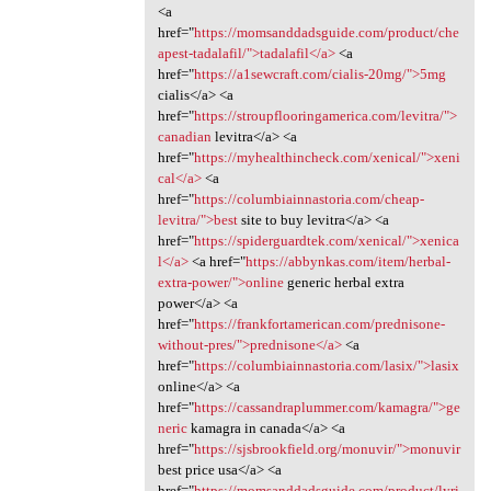
<a
href="
https://momsanddadsguide.com/product/che
apest-tadalafil/">tadalafil</a>
<a
href="
https://a1sewcraft.com/cialis-20mg/">5mg
cialis</a> <a
href="
https://stroupflooringamerica.com/levitra/">
canadian
levitra</a> <a
href="
https://myhealthincheck.com/xenical/">xeni
cal</a>
<a
href="
https://columbiainnastoria.com/cheap-
levitra/">best
site to buy levitra</a> <a
href="
https://spiderguardtek.com/xenical/">xenica
l</a>
<a href="
https://abbynkas.com/item/herbal-
extra-power/">online
generic herbal extra
power</a> <a
href="
https://frankfortamerican.com/prednisone-
without-pres/">prednisone</a>
<a
href="
https://columbiainnastoria.com/lasix/">lasix
online</a> <a
href="
https://cassandraplummer.com/kamagra/">ge
neric
kamagra in canada</a> <a
href="
https://sjsbrookfield.org/monuvir/">monuvir
best price usa</a> <a
href="
https://momsanddadsguide.com/product/lyri