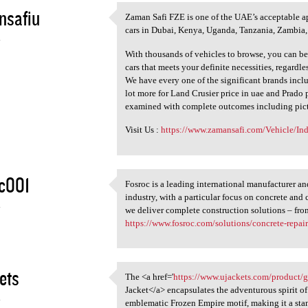
nsafiu
Zaman Safi FZE is one of the UAE’s acceptable ap
Zaman Safi FZE is one of the
cars in Dubai, Kenya, Uganda, Tanzania, Zambia
4
With thousands of vehicles to browse, you can be
cars that meets your definite necessities, regardle
We have every one of the significant brands incl
lot more for Land Crusier price in uae and Prado p
examined with complete outcomes including pictu
Visit Us :
https://www.zamansafi.com/Vehicle/Ind
c001
Fosroc is a leading international manufacturer an
Fosroc is a leading
industry, with a particular focus on concrete an
4
we deliver complete construction solutions – from
https://www.fosroc.com/solutions/concrete-repair
ets
The <a href='
https://www.ujackets.com/product/gh
The <a href='https://www
Jacket</a> encapsulates the adventurous spirit of 
4
emblematic Frozen Empire motif, making it a stand