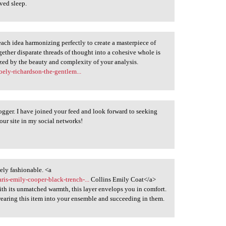
ved sleep.
each idea harmonizing perfectly to create a masterpiece of
ether disparate threads of thought into a cohesive whole is
ized by the beauty and complexity of your analysis.
ely-richardson-the-gentlem...
blogger. I have joined your feed and look forward to seeking
our site in my social networks!
ely fashionable. <a
ris-emily-cooper-black-trench-...
Collins Emily Coat</a>
With its unmatched warmth, this layer envelops you in comfort.
wearing this item into your ensemble and succeeding in them.