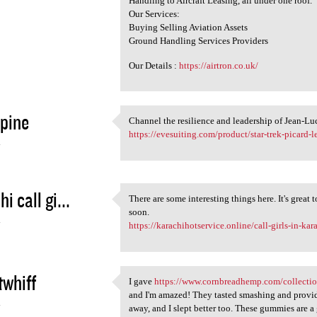
Handling to Aircraft Leasing, all under one roof.
Our Services:
Buying Selling Aviation Assets
Ground Handling Services Providers
Our Details :
https://airtron.co.uk/
 pine
Channel the resilience and leadership of Jean-Luc 
Channel the resilience and
https://evesuiting.com/product/star-trek-picard-l
4
i call gi...
There are some interesting things here. It's great 
There are some interesting
soon.
4
https://karachihotservice.online/call-girls-in-kar
twhiff
I gave
https://www.cornbreadhemp.com/collecti
I gave https://www
and I'm amazed! They tasted smashing and provi
4
away, and I slept better too. These gummies are 