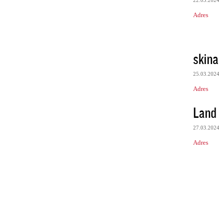
Adres
skina
25.03.202
Adres
Land 
27.03.202
Adres