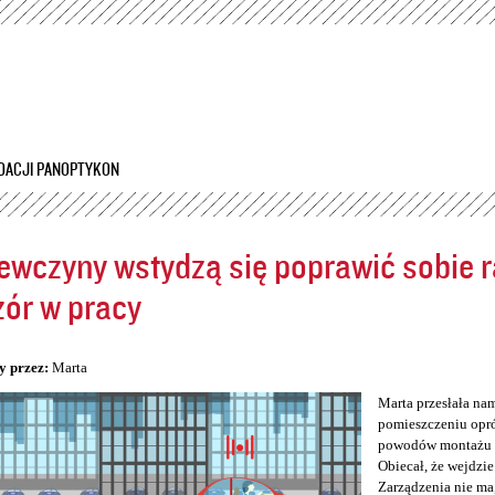
Przejdź
do
treści
DACJI PANOPTYKON
ewczyny wstydzą się poprawić sobie ra
ór w pracy
5
y przez:
Marta
Marta przesłała na
pomieszczeniu opró
powodów montażu kam
Obiecał, że wejdzie
Zarządzenia nie ma,