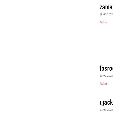
zama
19.03.202
Adres
fosro
20.03.202
Adres
ujack
21.03.202