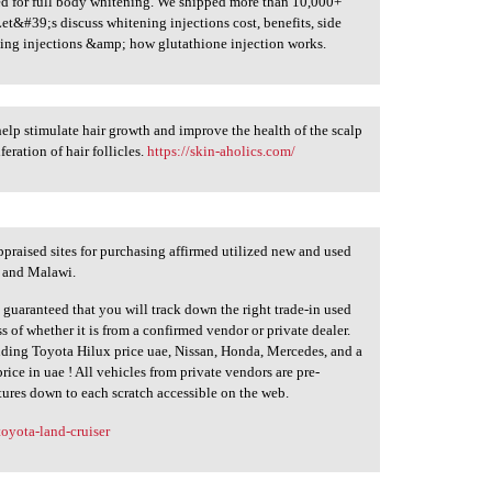
ed for full body whitening. We shipped more than 10,000+
et&#39;s discuss whitening injections cost, benefits, side
ening injections &amp; how glutathione injection works.
elp stimulate hair growth and improve the health of the scalp
eration of hair follicles.
https://skin-aholics.com/
praised sites for purchasing affirmed utilized new and used
, and Malawi.
 guaranteed that you will track down the right trade-in used
ss of whether it is from a confirmed vendor or private dealer.
uding Toyota Hilux price uae, Nissan, Honda, Mercedes, and a
rice in uae ! All vehicles from private vendors are pre-
res down to each scratch accessible on the web.
oyota-land-cruiser