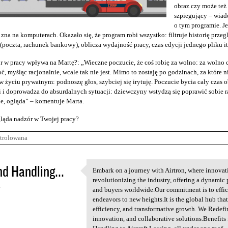
obraz czy może te
szpiegujący – wiad
o tym programie. J
 zna na komputerach. Okazało się, że program robi wszystko: filtruje historię przeg
(poczta, rachunek bankowy), oblicza wydajność pracy, czas edycji jednego pliku it
r w pracy wpływa na Martę?: „Wieczne poczucie, że coś robię za wolno: za wolno c
ć, myśląc racjonalnie, wcale tak nie jest. Mimo to zostaję po godzinach, za które n
 życiu prywatnym: podnoszę głos, szybciej się irytuję. Poczucie bycia cały cza
 i doprowadza do absurdalnych sytuacji: dziewczyny wstydzą się poprawić sobie raj
e, ogląda” – komentuje Marta.
ląda nadzór w Twojej pracy?
trolowana
d Handling...
Embark on a journey with Airtron, where innovati
Embark on a journey with
revolutionizing the industry, offering a dynamic 
4
and buyers worldwide.Our commitment is to effic
endeavors to new heights.It is the global hub tha
efficiency, and transformative growth. We Redef
innovation, and collaborative solutions.Benefits