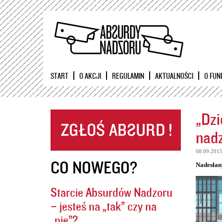
START
O AKCJI
REGULAMIN
AKTUALNOŚCI
O FUN
„Dzi
nadz
08.09.201
CO NOWEGO?
Nadesłan
Starcie Absurdów Nadzoru
– jesteś na „tak” czy na
„nie”?