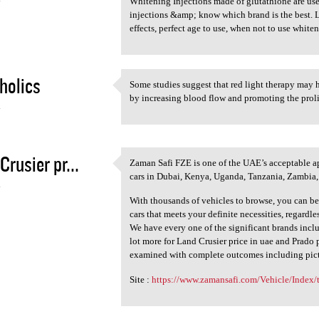
Whitening Injections made of glutathione are us
injections &amp; know which brand is the best. L
effects, perfect age to use, when not to use whit
holics
Some studies suggest that red light therapy may h
Some studies suggest that red
by increasing blood flow and promoting the prolif
4
Crusier pr...
Zaman Safi FZE is one of the UAE’s acceptable ap
Zaman Safi FZE is one of the
cars in Dubai, Kenya, Uganda, Tanzania, Zambia
4
With thousands of vehicles to browse, you can be
cars that meets your definite necessities, regardle
We have every one of the significant brands incl
lot more for Land Crusier price in uae and Prado p
examined with complete outcomes including pictu
Site :
https://www.zamansafi.com/Vehicle/Index/t