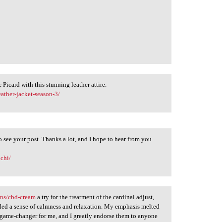
Picard with this stunning leather attire.
eather-jacket-season-3/
to see your post. Thanks a lot, and I hope to hear from you
achi/
ons/cbd-cream
a try for the treatment of the cardinal adjust,
ded a sense of calmness and relaxation. My emphasis melted
a game-changer for me, and I greatly endorse them to anyone