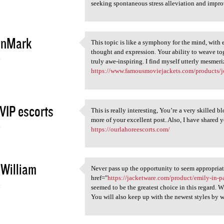
seeking spontaneous stress alleviation and impro
onMark
This topic is like a symphony for the mind, with 
This topic is like a symphony
thought and expression. Your ability to weave tog
4
truly awe-inspiring. I find myself utterly mesmer
https://www.famousmoviejackets.com/products/jo
VIP escorts
This is really interesting, You’re a very skilled 
This is really interesting,
more of your excellent post. Also, I have shared y
4
https://ourlahoreescorts.com/
William
Never pass up the opportunity to seem appropriat
Never pass up the opportunity
href="
https://jacketware.com/product/emily-in-pa
4
seemed to be the greatest choice in this regard. 
You will also keep up with the newest styles by 