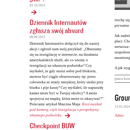
03.10.2015
Dziennik Internautów
trochę się
prywatne 
zgłasza swój absurd
Jak nadzó
08.09.2015
płaci. Cho
Dziennik Internautów dołączył się do naszej
nerwowa w
akcji i zgłosił nam swój przykład: „Oburzamy
zespołowi
się na inwigilację w internecie, na działania
monitoruj
amerykańskich służb, ale co wiemy o
inwigilacji na własnym podwórku? Czy
A jak wyg
myślałeś, że gdy stoisz sobie pod blokiem,
możesz być ciągle obserwowany np. przez
praca kon
człowieka ze straży miejskiej, który siedzi przy
biurku i pije kawę? Czy myślałeś, ile naprawdę
K
kamer może być w Twojej okolicy? A może
Groun
spojrzysz na mapkę, która może to ukazywać?”.
o
Polecamy artykuł Marcina Maja:
Ktoś nasikał
13.03.202
m
pod kamerą, czyli inwigilacja z perspektywy
własnego podwórka
.
Adres
e
Checkpoint BUW
n