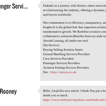
nger Servi...
Embark on a journey with Airtron, where innovati
Embark on a journey with
revolutionizing the industry, offering a dynamic 
4
and buyers worldwide.
Our commitment is to efficiency, transparency, 
heights.It is the global hub that empowers aviati
transformative growth. We Redefine aviation com
collaborative solutions.Benefits from our wide-
Aircraft Leasing, all under one roof.
Our Services:
Buying Selling Aviation Assets
Ground Handling Services Providers
Crew Services Providers
Passenger Services Providers
Aviation Fueling Services Providers
Site :
https://airtron.co.uk/
 Rooney
Hello, I read this nice article. I think You put a be
Hello, I read this nice
thank you so much.
4
https://www.celebsmoviejackets.com/death-and-o