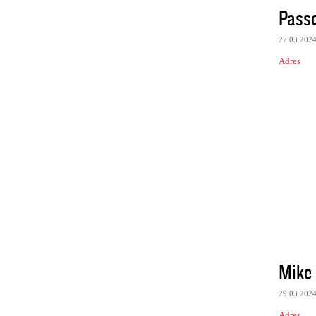
Passe
27.03.202
Adres
Mike
29.03.202
Adres