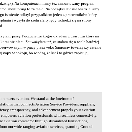
ż dźwięk). Na komputerach mamy też zamontowany program
omo, monitoring to za mało. Na początku nic nie wiedzieliśmy
ego istnienie odkrył przypadkiem jeden z pracowników, który
lądania i wysyła do szefa alerty, gdy wchodzi się na strony
d.
zytam, piszę. Poczucie, że kogoś okradam z czasu, za który mi
ikt mi nie płaci. Zauważyłam też, że stałam się o wiele bardziej
s obserwowanym w pracy przez »oko Saurona« towarzyszy całemu
stopy w pokoju, bo wiedzą, że ktoś to gdzieś zapisuje,
on meets aviation. We stand at the forefront of
platform that connects Aviation Service Providers, suppliers,
iency, transparency, and advancement propels your aviation
t empowers aviation professionals with seamless connectivity,
ine aviation commerce through streamlined transactions,
 from our wide-ranging aviation services, spanning Ground