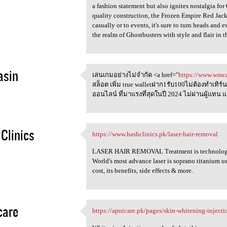
a fashion statement but also ignites nostalgia for
quality construction, the Frozen Empire Red Jac
casually or to events, it's sure to turn heads and
the realm of Ghostbusters with style and flair in t
asin
เล่นเกมอย่างไม่จำกัด <a href="
https://www.wmc
เล่นเกมอย่างไม่จำกัด <a href=
สล็อต เพิ่ม true walletฝาก1รับ100ไม่ต้องทำเทิร์
4
ออนไลน์ ที่มาแรงที่สุดในปี 2024 ไม่ผ่านผู้แทน
Clinics
https://www.hashclinics.pk/laser-hair-removal
https://www.hashclinics.pk
4
LASER HAIR REMOVAL Treatment is technology th
World's most advance laser is soprano titanium use
cost, its benefits, side effects & more.
care
https://apnicare.pk/pages/skin-whitening-injecti
https://apnicare.pk/pages
4