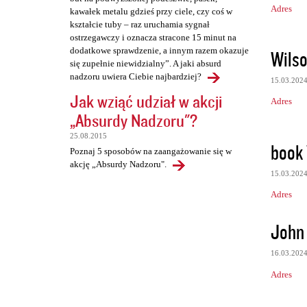
Adres
kawałek metalu gdzieś przy ciele, czy coś w
kształcie tuby – raz uruchamia sygnał
ostrzegawczy i oznacza stracone 15 minut na
dodatkowe sprawdzenie, a innym razem okazuje
Wils
się zupełnie niewidzialny”. A jaki absurd
nadzoru uwiera Ciebie najbardziej?
15.03.202
Jak wziąć udział w akcji
Adres
„Absurdy Nadzoru"?
25.08.2015
book 
Poznaj 5 sposobów na zaangażowanie się w
akcję „Absurdy Nadzoru".
15.03.202
Adres
John 
16.03.202
Adres