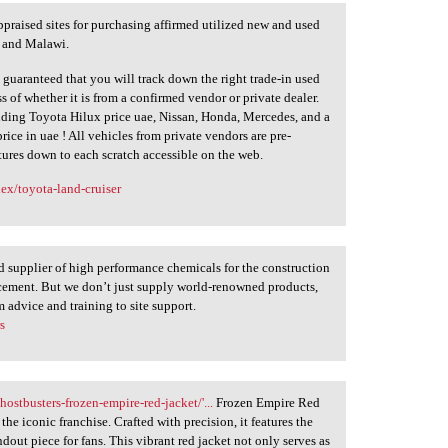
praised sites for purchasing affirmed utilized new and used
, and Malawi.
 guaranteed that you will track down the right trade-in used
ss of whether it is from a confirmed vendor or private dealer.
uding Toyota Hilux price uae, Nissan, Honda, Mercedes, and a
rice in uae ! All vehicles from private vendors are pre-
res down to each scratch accessible on the web.
ex/toyota-land-cruiser
d supplier of high performance chemicals for the construction
d cement. But we don’t just supply world-renowned products,
 advice and training to site support.
s
ostbusters-frozen-empire-red-jacket/'...
Frozen Empire Red
the iconic franchise. Crafted with precision, it features the
out piece for fans. This vibrant red jacket not only serves as