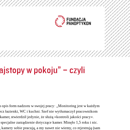
jstopy w pokoju” – czyli
m opis form nadzoru w swojej pracy: „Monitoring jest w każdym
cz łazienki, WC i kuchni. Szef nie wytłumaczył pracownikom
er, stwierdził jedynie, że służą »kontroli jakości pracy«.
 specjalne zarządzenie dotyczące kamer. Minęło 1,5 roku i nic.
 kamery sobie pracują, a my nawet nie wiemy, co rejestrują (sam