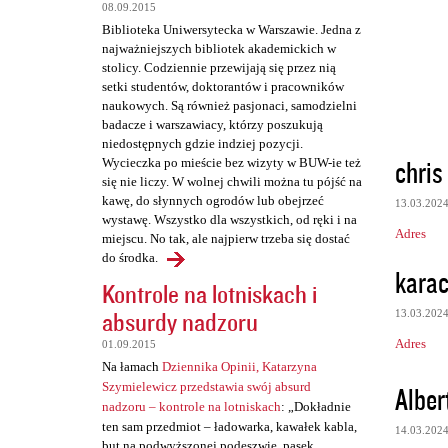
t
08.09.2015
Biblioteka Uniwersytecka w Warszawie. Jedna z
a
najważniejszych bibliotek akademickich w
r
stolicy. Codziennie przewijają się przez nią
setki studentów, doktorantów i pracowników
z
naukowych. Są również pasjonaci, samodzielni
e
badacze i warszawiacy, którzy poszukują
niedostępnych gdzie indziej pozycji.
chris
Wycieczka po mieście bez wizyty w BUW-ie też
się nie liczy. W wolnej chwili można tu pójść na
kawę, do słynnych ogrodów lub obejrzeć
13.03.202
wystawę. Wszystko dla wszystkich, od ręki i na
Adres
miejscu. No tak, ale najpierw trzeba się dostać
do środka.
karach
Kontrole na lotniskach i
absurdy nadzoru
13.03.202
Adres
01.09.2015
Na łamach
Dziennika Opinii, Katarzyna
Szymielewicz przedstawia swój absurd
Alber
nadzoru – kontrole na lotniskach
: „Dokładnie
ten sam przedmiot – ładowarka, kawałek kabla,
14.03.202
but na podwyższonej podeszwie, pasek,