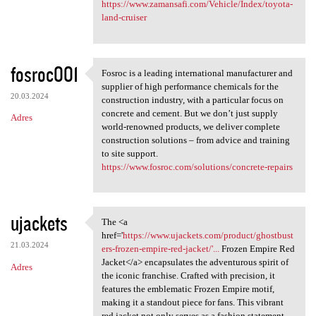
https://www.zamansafi.com/Vehicle/Index/toyota-
land-cruiser
fosroc001
Fosroc is a leading international manufacturer and
Fosroc is a leading
supplier of high performance chemicals for the
20.03.2024
construction industry, with a particular focus on
concrete and cement. But we don’t just supply
Adres
world-renowned products, we deliver complete
construction solutions – from advice and training
to site support.
https://www.fosroc.com/solutions/concrete-repairs
ujackets
The <a
The <a href='https://www
href='
https://www.ujackets.com/product/ghostbust
21.03.2024
ers-frozen-empire-red-jacket/'...
Frozen Empire Red
Jacket</a> encapsulates the adventurous spirit of
Adres
the iconic franchise. Crafted with precision, it
features the emblematic Frozen Empire motif,
making it a standout piece for fans. This vibrant
red jacket not only serves as a fashion statement