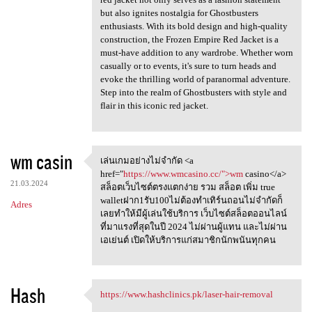
but also ignites nostalgia for Ghostbusters
enthusiasts. With its bold design and high-quality
construction, the Frozen Empire Red Jacket is a
must-have addition to any wardrobe. Whether worn
casually or to events, it's sure to turn heads and
evoke the thrilling world of paranormal adventure.
Step into the realm of Ghostbusters with style and
flair in this iconic red jacket.
wm casin
เล่นเกมอย่างไม่จำกัด <a
เล่นเกมอย่างไม่จำกัด <a href=
href="
https://www.wmcasino.cc/">wm
casino</a>
21.03.2024
สล็อตเว็บไซต์ตรงแตกง่าย รวม สล็อต เพิ่ม true
walletฝาก1รับ100ไม่ต้องทำเทิร์นถอนไม่จำกัดก็
Adres
เลยทำให้มีผู้เล่นใช้บริการ เว็บไซต์สล็อตออนไลน์
ที่มาแรงที่สุดในปี 2024 ไม่ผ่านผู้แทน และไม่ผ่าน
เอเย่นต์ เปิดให้บริการแก่สมาชิกนักพนันทุกคน
Hash
https://www.hashclinics.pk/laser-hair-removal
https://www.hashclinics.pk