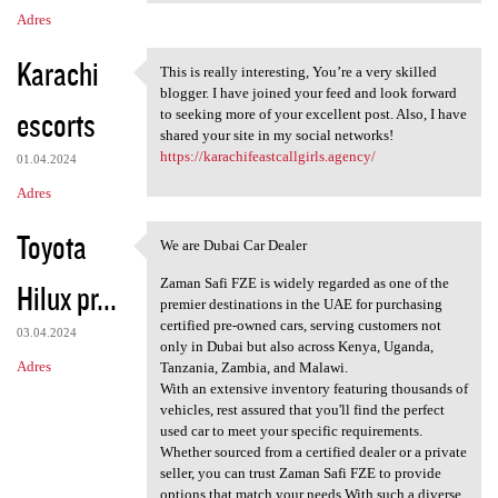
Adres
Karachi
This is really interesting, You’re a very skilled
This is really interesting,
blogger. I have joined your feed and look forward
escorts
to seeking more of your excellent post. Also, I have
shared your site in my social networks!
https://karachifeastcallgirls.agency/
01.04.2024
Adres
Toyota
We are Dubai Car Dealer
We are Dubai Car Dealer
Zaman Safi FZE is widely regarded as one of the
Hilux pr...
premier destinations in the UAE for purchasing
certified pre-owned cars, serving customers not
03.04.2024
only in Dubai but also across Kenya, Uganda,
Adres
Tanzania, Zambia, and Malawi.
With an extensive inventory featuring thousands of
vehicles, rest assured that you'll find the perfect
used car to meet your specific requirements.
Whether sourced from a certified dealer or a private
seller, you can trust Zaman Safi FZE to provide
options that match your needs.With such a diverse