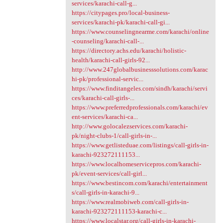
services/karachi-call-g...
https://citypages.pro/local-business-
services/karachi-pk/karachi-call-gi...
https://www.counselingnearme.com/karachi/online
-counseling/karachi-call-...
https://directory.achs.edu/karachi/holistic-
health/karachi-call-girls-92...
http://www.247globalbusinesssolutions.com/karac
hi-pk/professional-servic...
https://www.finditangeles.com/sindh/karachi/servi
ces/karachi-call-girls-...
https://www.preferredprofessionals.com/karachi/ev
ent-services/karachi-ca...
http://www.golocalezservices.com/karachi-
pk/night-clubs-1/call-girls-in-...
https://www.getlisteduae.com/listings/call-girls-in-
karachi-923272111153...
https://www.localhomeservicepros.com/karachi-
pk/event-services/call-girl...
https://www.bestincom.com/karachi/entertainment
s/call-girls-in-karachi-9...
https://www.realmobiweb.com/call-girls-in-
karachi-923272111153-karachi-c...
https://www.localstar.org/call-girls-in-karachi-