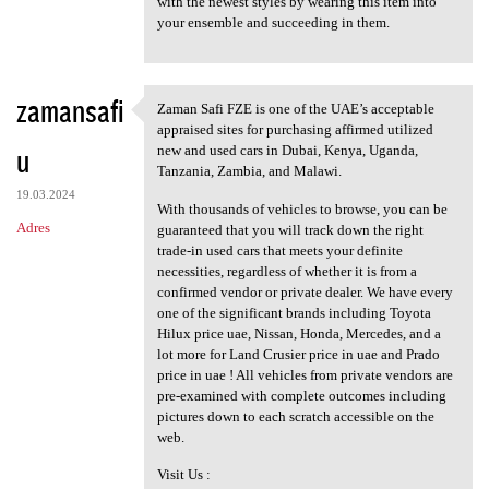
with the newest styles by wearing this item into
your ensemble and succeeding in them.
zamansafi
Zaman Safi FZE is one of the UAE’s acceptable
Zaman Safi FZE is one of the
appraised sites for purchasing affirmed utilized
u
new and used cars in Dubai, Kenya, Uganda,
Tanzania, Zambia, and Malawi.
19.03.2024
With thousands of vehicles to browse, you can be
Adres
guaranteed that you will track down the right
trade-in used cars that meets your definite
necessities, regardless of whether it is from a
confirmed vendor or private dealer. We have every
one of the significant brands including Toyota
Hilux price uae, Nissan, Honda, Mercedes, and a
lot more for Land Crusier price in uae and Prado
price in uae ! All vehicles from private vendors are
pre-examined with complete outcomes including
pictures down to each scratch accessible on the
web.
Visit Us :