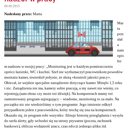
08.09.2015
Nadesłany przez:
Marta
Mar
ta
prze
słał
a
nam
opis
for
m nadzoru w swojej pracy: „Monitoring jest w każdym pomieszczeniu
oprócz łazienki, WC i kuchni. Szef nie wytłumaczył pracownikom powodów
montażu kamer, stwierdził jedynie, że służą »kontroli jakości pracy«.
Obiecał, że wejdzie specjalne zarządzenie dotyczące kamer. Minęło 1,5 roku
i nic. Zarządzenia nie ma, kamery sobie pracują, a my nawet nie wiemy, co
rejestrują (sam obraz czy może też dźwięk). Na komputerach mamy też
zamontowany program szpiegujący – wiadomo, monitoring to za mało. Na
początku nic nie wiedzieliśmy o tym programie. Jego istnienie odkrył
przypadkiem jeden z pracowników, który trochę się zna na komputerach.
Okazało się, że program robi wszystko: filtruje historię przeglądania i wysyła
do szefa alerty, gdy wchodzi się na strony prywatne (poczta, rachunek
bankowy), oblicza wydajność pracy, czas edycji jednego pliku itd.