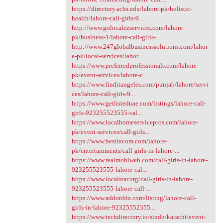
https://directory.achs.edu/lahore-pk/holistic-
health/lahore-call-girls-9...
http://www.golocalezservices.com/lahore-
pk/business-1/lahore-call-girls-...
http://www.247globalbusinesssolutions.com/lahor
e-pk/local-services/lahor...
https://www.preferredprofessionals.com/lahore-
pk/event-services/lahore-c...
https://www.finditangeles.com/punjab/lahore/servi
ces/lahore-call-girls-9...
https://www.getlisteduae.com/listings/lahore-call-
girls-923255523555-cal...
https://www.localhomeservicepros.com/lahore-
pk/event-services/call-girls...
https://www.bestincom.com/lahore-
pk/entertainments/call-girls-in-lahore-...
https://www.realmobiweb.com/call-girls-in-lahore-
923255523555-lahore-cal...
https://www.localstar.org/call-girls-in-lahore-
923255523555-lahore-call-...
https://www.addonbiz.com/listing/lahore-call-
girls-in-lahore-92325552355...
https://www.techdirectory.io/sindh/karachi/event-