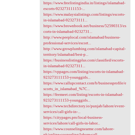
https://www.freelistingindia.in/listings/islamabad-
escorts-923273111153-...
https://www.malaysialistings.com/listings/escorts-
in-islamabad-923273111...
https://www.brownbook.net/business/52590313/es
corts-in-islamabad-9232731...
http://www.peeplocal.com/islamabad/business-
professional-services/escort...
http://www.growplumbing.com/islamabad-capital-
territory/islamabad/best-p...
https://businesslistingplus.com/classified/escorts-
in-islamabad-92327311...
https://vppages.com/listing/escorts-in-islamabad-
923273111153-younggirls...
https://www.callupcontact.com/b/businessprofile/e
scorts_in_islamabad_%7C...
https://feemeet.com/listing/escorts-in-islamabad-
923273111153-younggirls...
https://www.techdirectory.io/punjab/lahore/event-
services/call-girls-in-...
https://citypages.pro/local-business-
services/lahore/call-girls-in-lahor...
https://www.counselingnearme.com/lahore-
pk/online-counseling/lahore-call...