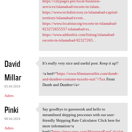
https://citypages.pro/local-business-
services/islamabad/escorts-in-islam...
https://www.techdirectory.io/islamabad-capital-
territory/islamabad/event...
https://www.localstar.org/escorts-in-islamabad-
923272655557-islamabad-es...
https://www.addonbiz.com/listing/islamabad-
escorts-in-islamabad-92327265...
David
It’s really very nice and useful post. Keep it up!!
It’s really very nice and
<a href="
https://www.filmstaroutfits.com/dumb-
Millar
and-dumber-costume-tuxedo-suit">Tux
From
Dumb and Dumber</a>
05.04.2024
Adres
Pinki
Say goodbye to guesswork and hello to
Say goodbye to guesswork and
streamlined shipping processes with our user-
08.04.2024
friendly Shipping Rate Calculator. Click here for
more information<a
Adres
href="
https://truxcargo.com/ShippingRateCalculat