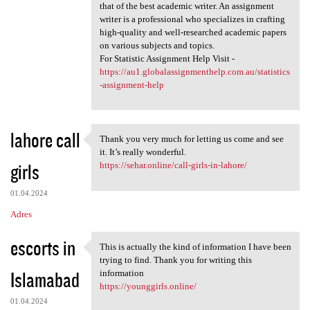
that of the best academic writer. An assignment
writer is a professional who specializes in crafting
high-quality and well-researched academic papers
on various subjects and topics.
For Statistic Assignment Help Visit -
https://au1.globalassignmenthelp.com.au/statistics
-assignment-help
lahore call
Thank you very much for letting us come and see
Thank you very much for
it. It’s really wonderful.
girls
https://sehar.online/call-girls-in-lahore/
01.04.2024
Adres
escorts in
This is actually the kind of information I have been
This is actually the kind of
trying to find. Thank you for writing this
Islamabad
information
https://younggirls.online/
01.04.2024