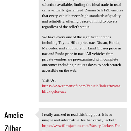
selection available, finding the ideal trade-in used
car is virtually guaranteed. Zaman Safi FZE ensures
that every vehicle meets high standards of quality
and reliability, offering peace of mind to buyers
regardless of the seller's status.
We have every one of the significant brands
including Toyota Hilux price uae, Nissan, Honda,
Mercedes, and a lot more for Land Crusier price in
uae and Prado price in uae ! All vehicles from
private vendors are pre-examined with complete
outcomes including pictures down to each scratch
accessible on the web.
Visit Us :
https://www.zamansafi.com/Vehicle/Index/toyota-
hilux-price-uae
Amelie
I really amazed to read this blog post. It is so
I really amazed to read this
unique and informative. leather varsity jacket :
Zilber
https://www.filmsjackets.com/Varsity-Jackets-For-