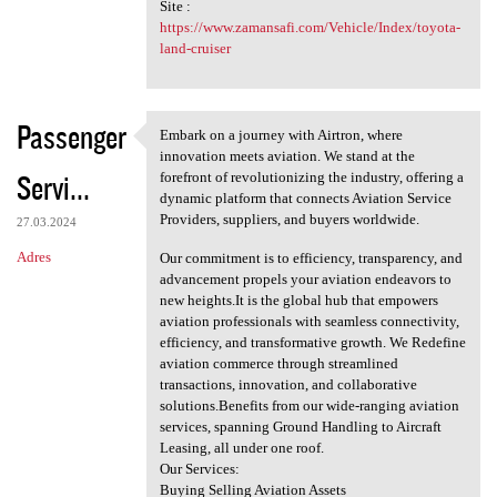
Site :
https://www.zamansafi.com/Vehicle/Index/toyota-
land-cruiser
Passenger
Embark on a journey with Airtron, where
Embark on a journey with
innovation meets aviation. We stand at the
Servi...
forefront of revolutionizing the industry, offering a
dynamic platform that connects Aviation Service
Providers, suppliers, and buyers worldwide.
27.03.2024
Adres
Our commitment is to efficiency, transparency, and
advancement propels your aviation endeavors to
new heights.It is the global hub that empowers
aviation professionals with seamless connectivity,
efficiency, and transformative growth. We Redefine
aviation commerce through streamlined
transactions, innovation, and collaborative
solutions.Benefits from our wide-ranging aviation
services, spanning Ground Handling to Aircraft
Leasing, all under one roof.
Our Services:
Buying Selling Aviation Assets