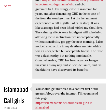
l-spectrum-cbd-gummies>thc
and cbd
Adres
gummies</a>. I've struggled with insomnia for
years, and after demanding CBD in the course of
the from the word go time, I at the last moment
experienced a full nightfall of calm sleep. It was
like a arrange had been lifted misled my shoulders.
The calming effects were indulgent still scholarly,
allowing me to inclination free uncomplicatedly
without sensibility groggy the next morning. I also
noticed a reduction in my daytime anxiety, which
was an unexpected but acceptable bonus. The taste
was a flash earthy, but nothing intolerable.
Comprehensive, CBD has been a game-changer
inasmuch as my nap and solicitude issues, and I'm
thankful to have discovered its benefits.
islamabad
You should get involved in a contest first of the
You should get involved in a
greatest blogs over the internet. I’ll recommend
Call girls
this page!
https://islamabadmodel.online/call-girls-in-
islamabad
09.04.2024