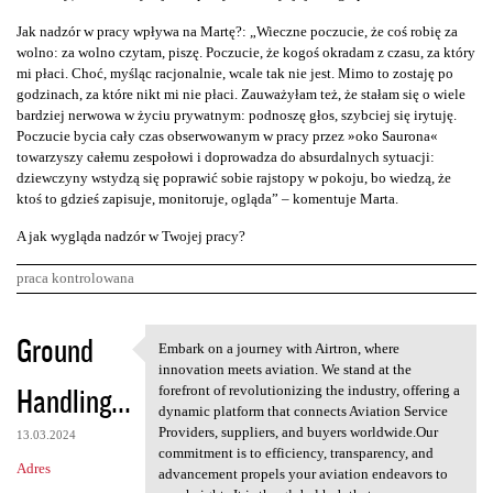
Jak nadzór w pracy wpływa na Martę?: „Wieczne poczucie, że coś robię za
wolno: za wolno czytam, piszę. Poczucie, że kogoś okradam z czasu, za który
mi płaci. Choć, myśląc racjonalnie, wcale tak nie jest. Mimo to zostaję po
godzinach, za które nikt mi nie płaci. Zauważyłam też, że stałam się o wiele
bardziej nerwowa w życiu prywatnym: podnoszę głos, szybciej się irytuję.
Poczucie bycia cały czas obserwowanym w pracy przez »oko Saurona«
towarzyszy całemu zespołowi i doprowadza do absurdalnych sytuacji:
dziewczyny wstydzą się poprawić sobie rajstopy w pokoju, bo wiedzą, że
ktoś to gdzieś zapisuje, monitoruje, ogląda” – komentuje Marta.
A jak wygląda nadzór w Twojej pracy?
praca kontrolowana
K
Ground
Embark on a journey with Airtron, where
Embark on a journey with
o
innovation meets aviation. We stand at the
Handling...
m
forefront of revolutionizing the industry, offering a
dynamic platform that connects Aviation Service
e
Providers, suppliers, and buyers worldwide.Our
13.03.2024
n
commitment is to efficiency, transparency, and
Adres
advancement propels your aviation endeavors to
t