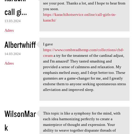
There are some interesting
see your post. Thanks a lot, and I hope to hear from
call gi...
you soon.
https://karachihotservice.online/call-girls-in-
karachi/
13.03.2024
Adres
Albertwhiff
I gave
I gave https://www
https://www.cornbreadhemp.com/collections/cbd-
14.03.2024
cream
a try for the treatment of the cardinal adjust,
and I'm amazed! They tasted smashing and
Adres
provided a sense of calmness and relaxation. My
emphasis melted away, and I slept better too. These
gummies are a game-changer for me, and I greatly
endorse them to anyone seeking spontaneous stress
alleviation and improved sleep.
WilsonMar
This topic is like a symphony for the mind, with
This topic is like a symphony
each idea harmonizing perfectly to create a
k
masterpiece of thought and expression. Your
ability to weave together disparate threads of