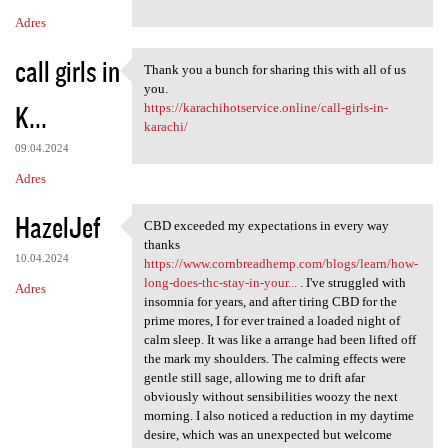
Adres
call girls in
Thank you a bunch for sharing this with all of us
Thank you a bunch for sharing
you.
K...
https://karachihotservice.online/call-girls-in-
karachi/
09.04.2024
Adres
HazelJef
CBD exceeded my expectations in every way
CBD exceeded my expectations
thanks
10.04.2024
https://www.cornbreadhemp.com/blogs/learn/how-
long-does-thc-stay-in-your...
. I've struggled with
Adres
insomnia for years, and after tiring CBD for the
prime mores, I for ever trained a loaded night of
calm sleep. It was like a arrange had been lifted off
the mark my shoulders. The calming effects were
gentle still sage, allowing me to drift afar
obviously without sensibilities woozy the next
morning. I also noticed a reduction in my daytime
desire, which was an unexpected but welcome