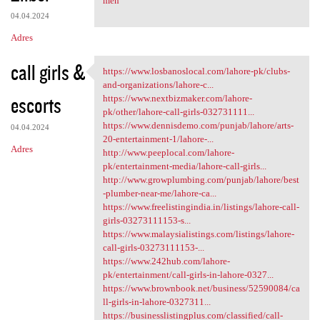
men
04.04.2024
Adres
call girls &
https://www.losbanoslocal.com/lahore-pk/clubs-
https://www.losbanoslocal.com
and-organizations/lahore-c...
escorts
https://www.nextbizmaker.com/lahore-
pk/other/lahore-call-girls-032731111...
https://www.dennisdemo.com/punjab/lahore/arts-
04.04.2024
20-entertainment-1/lahore-...
Adres
http://www.peeplocal.com/lahore-
pk/entertainment-media/lahore-call-girls...
http://www.growplumbing.com/punjab/lahore/best
-plumber-near-me/lahore-ca...
https://www.freelistingindia.in/listings/lahore-call-
girls-03273111153-s...
https://www.malaysialistings.com/listings/lahore-
call-girls-03273111153-...
https://www.242hub.com/lahore-
pk/entertainment/call-girls-in-lahore-0327...
https://www.brownbook.net/business/52590084/ca
ll-girls-in-lahore-0327311...
https://businesslistingplus.com/classified/call-