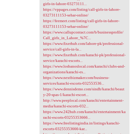
girls-in-lahore-03273111...
https://vppages.com/listing/call-girls-in-lahore-
03273111153-sehar-online/
https://feemeet.com/listing/call-girls-in-lahore-
03273111153-sehar-online/
https://www.callupcontact.com/b/businessprofile/
Call_girls_in_Lahore_%7C...
https://www.fixerhub.com/lahore-pk/professional-
service/call-girls-in-la...
https://www.fixerhub.com/karachi-pk/professional-
service/karachi-escorts...
https://www.losbanoslocal.com/karachi/clubs-and-
organizations/karachi-es...
https://www.nextbizmaker.com/business-
services/karachi-escorts-032553536...
https://www.dennisdemo.com/sindh/karachi/beaut
y-20-spas-1/karachi-escort...
http://www.peeplocal.com/karachi/entertainment-
media/karachi-escorts-032...
https://www.242hub.com/karachi/entertainment/ka
rachi-escorts-03255353666...
https://www.freelistingindia.in/listings/karachi-
escorts-03255353666-kar...