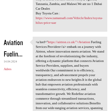
Tanzania, Zambia, and Malawi.We are no 1 Dubai
Car Dealer.
Buy Toyota Cars :
https://www.zamansafi.com/Vehicle/Index/toyota-
hilux-price-uae
Aviation
<a href="
https://airtron.co.uk/">Aviation
Fueling
<a href="https://airtron.co
Services Providers</a> embark on a journey with
Fuelin...
Airtron, where innovation meets aviation. We stand
at the forefront of revolutionizing the industry,
offering a dynamic platform that connects Aviation
14.04.2024
Service Providers, suppliers, and buyers
Adres
worldwide.Our commitment is to efficiency,
transparency, and advancement propels your
aviation endeavors to new heights.It is the global
hub that empowers aviation professionals with
seamless connectivity, efficiency, and
transformative growth. We Redefine aviation
commerce through streamlined transactions,
innovation, and collaborative solutions.Benefits
from our wide-ranging aviation services, spanning