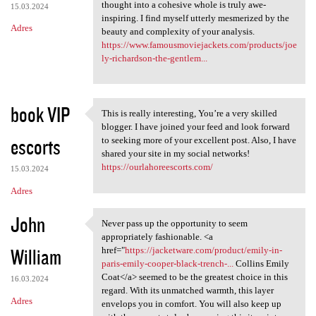
thought into a cohesive whole is truly awe-
15.03.2024
inspiring. I find myself utterly mesmerized by the
Adres
beauty and complexity of your analysis.
https://www.famousmoviejackets.com/products/joe
ly-richardson-the-gentlem...
book VIP
This is really interesting, You’re a very skilled
This is really interesting,
blogger. I have joined your feed and look forward
escorts
to seeking more of your excellent post. Also, I have
shared your site in my social networks!
https://ourlahoreescorts.com/
15.03.2024
Adres
John
Never pass up the opportunity to seem
Never pass up the opportunity
appropriately fashionable. <a
William
href="
https://jacketware.com/product/emily-in-
paris-emily-cooper-black-trench-...
Collins Emily
Coat</a> seemed to be the greatest choice in this
16.03.2024
regard. With its unmatched warmth, this layer
Adres
envelops you in comfort. You will also keep up