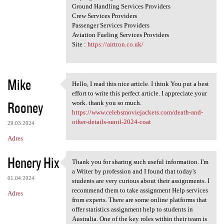
Ground Handling Services Providers
Crew Services Providers
Passenger Services Providers
Aviation Fueling Services Providers
Site :
https://airtron.co.uk/
Mike
Hello, I read this nice article. I think You put a best
Hello, I read this nice
effort to write this perfect article. I appreciate your
Rooney
work. thank you so much.
https://www.celebsmoviejackets.com/death-and-
other-details-sunil-2024-coat
29.03.2024
Adres
Henery Hix
Thank you for sharing such useful information. I'm
Thank you for sharing such
a Writer by profession and I found that today's
01.04.2024
students are very curious about their assignments. I
recommend them to take assignment Help services
Adres
from experts. There are some online platforms that
offer statistics assignment help to students in
Australia. One of the key roles within their team is