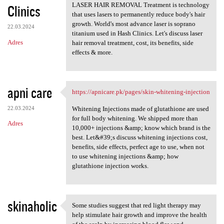
LASER HAIR REMOVAL Treatment is technology
Clinics
that uses lasers to permanently reduce body's hair
growth. World's most advance laser is soprano
22.03.2024
titanium used in Hash Clinics. Let's discuss laser
Adres
hair removal treatment, cost, its benefits, side
effects & more.
apni care
https://apnicare.pk/pages/skin-whitening-injection
https://apnicare.pk/pages
22.03.2024
Whitening Injections made of glutathione are used
for full body whitening. We shipped more than
Adres
10,000+ injections &amp; know which brand is the
best. Let&#39;s discuss whitening injections cost,
benefits, side effects, perfect age to use, when not
to use whitening injections &amp; how
glutathione injection works.
skinaholic
Some studies suggest that red light therapy may
Some studies suggest that red
help stimulate hair growth and improve the health