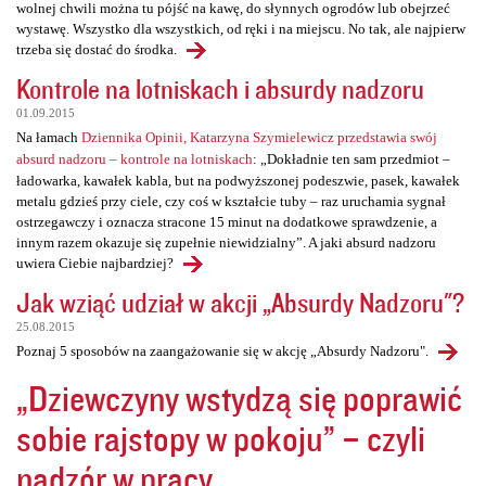
wolnej chwili można tu pójść na kawę, do słynnych ogrodów lub obejrzeć
wystawę. Wszystko dla wszystkich, od ręki i na miejscu. No tak, ale najpierw
trzeba się dostać do środka.
Kontrole na lotniskach i absurdy nadzoru
01.09.2015
Na łamach
Dziennika Opinii, Katarzyna Szymielewicz przedstawia swój
absurd nadzoru – kontrole na lotniskach
: „Dokładnie ten sam przedmiot –
ładowarka, kawałek kabla, but na podwyższonej podeszwie, pasek, kawałek
metalu gdzieś przy ciele, czy coś w kształcie tuby – raz uruchamia sygnał
ostrzegawczy i oznacza stracone 15 minut na dodatkowe sprawdzenie, a
innym razem okazuje się zupełnie niewidzialny”. A jaki absurd nadzoru
uwiera Ciebie najbardziej?
Jak wziąć udział w akcji „Absurdy Nadzoru"?
25.08.2015
Poznaj 5 sposobów na zaangażowanie się w akcję „Absurdy Nadzoru".
„Dziewczyny wstydzą się poprawić
sobie rajstopy w pokoju” – czyli
nadzór w pracy