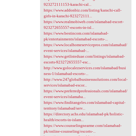
923272111153-karachi-cal...
https://www.addonbiz.com/listing/karachi-call-
girls-in-karachi-923272111...
https://www.realmobiweb.com/islamabad-escort-
923272655557-escorts-in-isl...
https://www.bestincom.com/islamabad-
pk/entertainments/islamabad-escorts-...
https://www.localhomeservicepros.com/islamabad/
event-services/islamabad-...
https://www.getlisteduae.com/listings/islamabad-
escorts-923272655557-esc...
http://www.golocalezservices.com/islamabad/busi
ness-1/islamabad-escorts-...
http://www.247globalbusinesssolutions.com/local-
services/islamabad-escor...
https://www.preferredprofessionals.com/islamabad/
event-services/islamaba...
https://www.finditangeles.com/islamabad-capital-
territory/islamabad/serv...
https://directory.achs.edu/islamabad-pk/holistic-
health/escorts-in-islam...
https://www.counselingnearme.com/islamabad-
pk/online-counseling/escorts-...