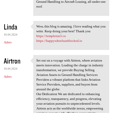
Ground Handling to Aircraft Leasing, all under one
roof.
Linda
Wow, this blog is amazing. I love reading what you
Wow, this blog is amazing. I
write. Keep doing your best! Thank you
16.04.2024
https://templerun3.co
https://happywheelsunblocked.io
Adres
Airtron
Set out on a voyage with Airtron, where aviation
Set out on a voyage with
meets innovation. Leading the charge in industry
16.04.2024
transformation, we provide Buying Selling
Aviation Assets to Ground Handling Services
Adres
Providers a vibrant platform that links Aviation
Service Providers, suppliers, and buyers from
around the globe.
Our Dedication We are dedicated to enhancing
efficiency, transparency, and progress, elevating
your aviation pursuits to unprecedented levels.
Airtron acts as the worldwide nexus, empowering