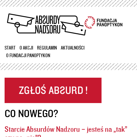
Przejdź
do
treści
START
O AKCJI
REGULAMIN
AKTUALNOŚCI
O FUNDACJI PANOPTYKON
CO NOWEGO?
Starcie Absurdów Nadzoru – jesteś na „tak”