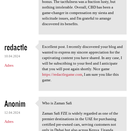
bonus. The tactfulness was a fraction lusty, but
nothing intolerable. Overall, CBD has been a
game-changer in compensation my siesta and
solicitude issues, and I'm grateful to arrange
discovered its benefits.
redactle
Excellent post. I recently discovered your blog and
Excellent post. I recently
wanted to express my sincere appreciation for the
10.04.2024
captivating content you have shared. In any case, I
will be subscribing to your feed and I anticipate
Adres
that you will post again shortly. Nice game
https://redactlegame.com
, I am sure you like this
game.
Anonim
Who is Zaman Safi
Who is Zaman Safi
12.04.2024
Zaman Safi FZE is widely regarded as one of the
premier destinations in the UAE for purchasing
Adres
certified pre-owned cars, serving customers not
only in Dubai but also across Kenya, Uganda,