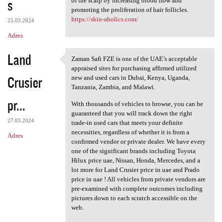
s
of the scalp by increasing blood flow and
promoting the proliferation of hair follicles.
https://skin-aholics.com/
25.03.2024
Adres
Land
Zaman Safi FZE is one of the UAE’s acceptable
Zaman Safi FZE is one of the
appraised sites for purchasing affirmed utilized
Crusier
new and used cars in Dubai, Kenya, Uganda,
Tanzania, Zambia, and Malawi.
pr...
With thousands of vehicles to browse, you can be
guaranteed that you will track down the right
27.03.2024
trade-in used cars that meets your definite
necessities, regardless of whether it is from a
Adres
confirmed vendor or private dealer. We have every
one of the significant brands including Toyota
Hilux price uae, Nissan, Honda, Mercedes, and a
lot more for Land Crusier price in uae and Prado
price in uae ! All vehicles from private vendors are
pre-examined with complete outcomes including
pictures down to each scratch accessible on the
web.