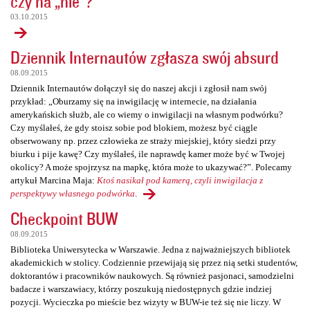
czy na „nie”?
03.10.2015
Dziennik Internautów zgłasza swój absurd
08.09.2015
Dziennik Internautów dołączył się do naszej akcji i zgłosił nam swój
przykład: „Oburzamy się na inwigilację w internecie, na działania
amerykańskich służb, ale co wiemy o inwigilacji na własnym podwórku?
Czy myślałeś, że gdy stoisz sobie pod blokiem, możesz być ciągle
obserwowany np. przez człowieka ze straży miejskiej, który siedzi przy
biurku i pije kawę? Czy myślałeś, ile naprawdę kamer może być w Twojej
okolicy? A może spojrzysz na mapkę, która może to ukazywać?”. Polecamy
artykuł Marcina Maja:
Ktoś nasikał pod kamerą, czyli inwigilacja z
perspektywy własnego podwórka
.
Checkpoint BUW
08.09.2015
Biblioteka Uniwersytecka w Warszawie. Jedna z najważniejszych bibliotek
akademickich w stolicy. Codziennie przewijają się przez nią setki studentów,
doktorantów i pracowników naukowych. Są również pasjonaci, samodzielni
badacze i warszawiacy, którzy poszukują niedostępnych gdzie indziej
pozycji. Wycieczka po mieście bez wizyty w BUW-ie też się nie liczy. W