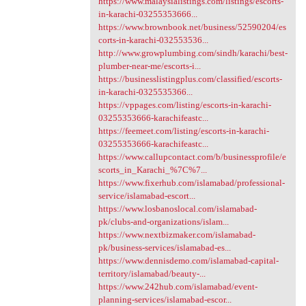
https://www.malaysialistings.com/listings/escorts-
in-karachi-03255353666...
https://www.brownbook.net/business/52590204/es
corts-in-karachi-032553536...
http://www.growplumbing.com/sindh/karachi/best-
plumber-near-me/escorts-i...
https://businesslistingplus.com/classified/escorts-
in-karachi-0325535366...
https://vppages.com/listing/escorts-in-karachi-
03255353666-karachifeastc...
https://feemeet.com/listing/escorts-in-karachi-
03255353666-karachifeastc...
https://www.callupcontact.com/b/businessprofile/e
scorts_in_Karachi_%7C%7...
https://www.fixerhub.com/islamabad/professional-
service/islamabad-escort...
https://www.losbanoslocal.com/islamabad-
pk/clubs-and-organizations/islam...
https://www.nextbizmaker.com/islamabad-
pk/business-services/islamabad-es...
https://www.dennisdemo.com/islamabad-capital-
territory/islamabad/beauty-...
https://www.242hub.com/islamabad/event-
planning-services/islamabad-escor...