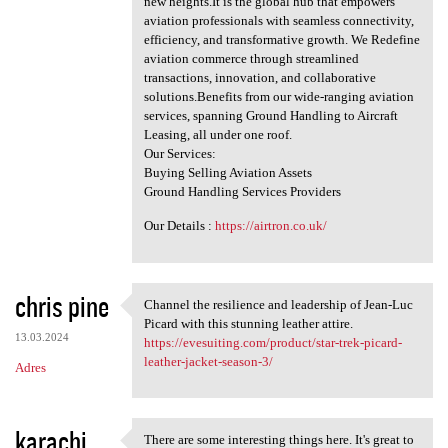
new heights.It is the global hub that empowers
a
aviation professionals with seamless connectivity,
efficiency, and transformative growth. We Redefine
r
aviation commerce through streamlined
z
transactions, innovation, and collaborative
solutions.Benefits from our wide-ranging aviation
e
services, spanning Ground Handling to Aircraft
Leasing, all under one roof.
Our Services:
Buying Selling Aviation Assets
Ground Handling Services Providers
Our Details :
https://airtron.co.uk/
chris pine
Channel the resilience and leadership of Jean-Luc
Channel the resilience and
Picard with this stunning leather attire.
13.03.2024
https://evesuiting.com/product/star-trek-picard-
leather-jacket-season-3/
Adres
karachi
There are some interesting things here. It's great to