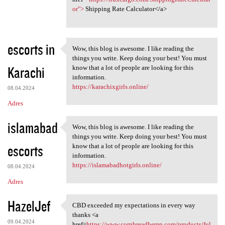
or">
Shipping Rate Calculator</a>
escorts in
Wow, this blog is awesome. I like reading the
Wow, this blog is awesome. I
things you write. Keep doing your best! You must
Karachi
know that a lot of people are looking for this
information.
https://karachixgirls.online/
08.04.2024
Adres
islamabad
Wow, this blog is awesome. I like reading the
Wow, this blog is awesome. I
things you write. Keep doing your best! You must
escorts
know that a lot of people are looking for this
information.
https://islamabadhotgirls.online/
08.04.2024
Adres
HazelJef
CBD exceeded my expectations in every way
CBD exceeded my expectations
thanks <a
09.04.2024
href=
https://www.cornbreadhemp.com/products/ful