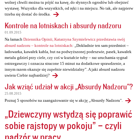
wolnej chwili można tu pójść na kawę, do słynnych ogrodów lub obejrzeć
wystawę. Wszystko dla wszystkich, od ręki i na miejscu. No tak, ale najpierw
trzeba się dostać do środka.
Kontrole na lotniskach i absurdy nadzoru
01.09.2015
Na łamach
Dziennika Opinii, Katarzyna Szymielewicz przedstawia swój
absurd nadzoru – kontrole na lotniskach
: „Dokładnie ten sam przedmiot –
ładowarka, kawałek kabla, but na podwyższonej podeszwie, pasek, kawałek
metalu gdzieś przy ciele, czy coś w kształcie tuby – raz uruchamia sygnał
ostrzegawczy i oznacza stracone 15 minut na dodatkowe sprawdzenie, a
innym razem okazuje się zupełnie niewidzialny”. A jaki absurd nadzoru
uwiera Ciebie najbardziej?
Jak wziąć udział w akcji „Absurdy Nadzoru"?
25.08.2015
Poznaj 5 sposobów na zaangażowanie się w akcję „Absurdy Nadzoru".
„Dziewczyny wstydzą się poprawić
sobie rajstopy w pokoju” – czyli
nadzór w pracy