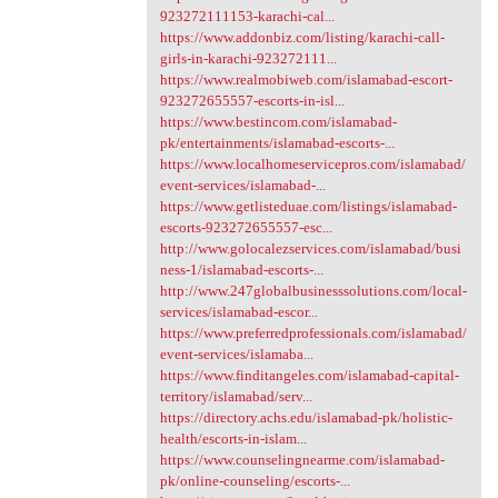
923272111153-karachi-cal...
https://www.addonbiz.com/listing/karachi-call-
girls-in-karachi-923272111...
https://www.realmobiweb.com/islamabad-escort-
923272655557-escorts-in-isl...
https://www.bestincom.com/islamabad-
pk/entertainments/islamabad-escorts-...
https://www.localhomeservicepros.com/islamabad/
event-services/islamabad-...
https://www.getlisteduae.com/listings/islamabad-
escorts-923272655557-esc...
http://www.golocalezservices.com/islamabad/busi
ness-1/islamabad-escorts-...
http://www.247globalbusinesssolutions.com/local-
services/islamabad-escor...
https://www.preferredprofessionals.com/islamabad/
event-services/islamaba...
https://www.finditangeles.com/islamabad-capital-
territory/islamabad/serv...
https://directory.achs.edu/islamabad-pk/holistic-
health/escorts-in-islam...
https://www.counselingnearme.com/islamabad-
pk/online-counseling/escorts-...