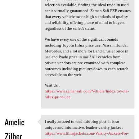
selection available, finding the ideal trade-in used
car is virtually guaranteed. Zaman Safi FZE ensures
that every vehicle meets high standards of quality
and reliability, offering peace of mind to buyers
regardless of the seller's status.
We have every one of the significant brands
including Toyota Hilux price uae, Nissan, Honda,
Mercedes, and a lot more for Land Crusier price in
uae and Prado price in uae ! All vehicles from
private vendors are pre-examined with complete
outcomes including pictures down to each scratch
accessible on the web.
Visit Us :
https://www.zamansafi.com/Vehicle/Index/toyota-
hilux-price-uae
Amelie
I really amazed to read this blog post. It is so
I really amazed to read this
unique and informative. leather varsity jacket :
Zilber
https://www.filmsjackets.com/Varsity-Jackets-For-