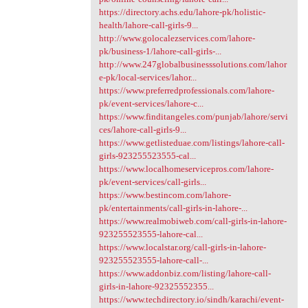
https://directory.achs.edu/lahore-pk/holistic-
health/lahore-call-girls-9...
http://www.golocalezservices.com/lahore-
pk/business-1/lahore-call-girls-...
http://www.247globalbusinesssolutions.com/lahor
e-pk/local-services/lahor...
https://www.preferredprofessionals.com/lahore-
pk/event-services/lahore-c...
https://www.finditangeles.com/punjab/lahore/servi
ces/lahore-call-girls-9...
https://www.getlisteduae.com/listings/lahore-call-
girls-923255523555-cal...
https://www.localhomeservicepros.com/lahore-
pk/event-services/call-girls...
https://www.bestincom.com/lahore-
pk/entertainments/call-girls-in-lahore-...
https://www.realmobiweb.com/call-girls-in-lahore-
923255523555-lahore-cal...
https://www.localstar.org/call-girls-in-lahore-
923255523555-lahore-call-...
https://www.addonbiz.com/listing/lahore-call-
girls-in-lahore-92325552355...
https://www.techdirectory.io/sindh/karachi/event-