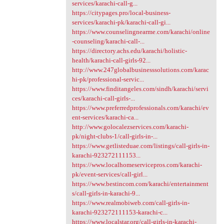
services/karachi-call-g...
https://citypages.pro/local-business-
services/karachi-pk/karachi-call-gi...
https://www.counselingnearme.com/karachi/online
-counseling/karachi-call-...
https://directory.achs.edu/karachi/holistic-
health/karachi-call-girls-92...
http://www.247globalbusinesssolutions.com/karac
hi-pk/professional-servic...
https://www.finditangeles.com/sindh/karachi/servi
ces/karachi-call-girls-...
https://www.preferredprofessionals.com/karachi/ev
ent-services/karachi-ca...
http://www.golocalezservices.com/karachi-
pk/night-clubs-1/call-girls-in-...
https://www.getlisteduae.com/listings/call-girls-in-
karachi-923272111153...
https://www.localhomeservicepros.com/karachi-
pk/event-services/call-girl...
https://www.bestincom.com/karachi/entertainment
s/call-girls-in-karachi-9...
https://www.realmobiweb.com/call-girls-in-
karachi-923272111153-karachi-c...
https://www.localstar.org/call-girls-in-karachi-