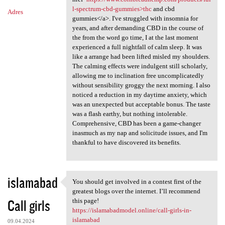
l-spectrum-cbd-gummies>thc
and cbd
Adres
gummies</a>. I've struggled with insomnia for
years, and after demanding CBD in the course of
the from the word go time, I at the last moment
experienced a full nightfall of calm sleep. It was
like a arrange had been lifted misled my shoulders.
The calming effects were indulgent still scholarly,
allowing me to inclination free uncomplicatedly
without sensibility groggy the next morning. I also
noticed a reduction in my daytime anxiety, which
was an unexpected but acceptable bonus. The taste
was a flash earthy, but nothing intolerable.
Comprehensive, CBD has been a game-changer
inasmuch as my nap and solicitude issues, and I'm
thankful to have discovered its benefits.
islamabad
You should get involved in a contest first of the
You should get involved in a
greatest blogs over the internet. I’ll recommend
Call girls
this page!
https://islamabadmodel.online/call-girls-in-
islamabad
09.04.2024