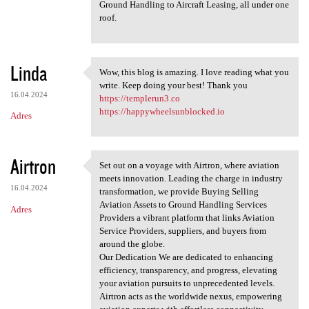
Ground Handling to Aircraft Leasing, all under one
roof.
Linda
Wow, this blog is amazing. I love reading what you
Wow, this blog is amazing. I
write. Keep doing your best! Thank you
16.04.2024
https://templerun3.co
https://happywheelsunblocked.io
Adres
Airtron
Set out on a voyage with Airtron, where aviation
Set out on a voyage with
meets innovation. Leading the charge in industry
16.04.2024
transformation, we provide Buying Selling
Aviation Assets to Ground Handling Services
Adres
Providers a vibrant platform that links Aviation
Service Providers, suppliers, and buyers from
around the globe.
Our Dedication We are dedicated to enhancing
efficiency, transparency, and progress, elevating
your aviation pursuits to unprecedented levels.
Airtron acts as the worldwide nexus, empowering