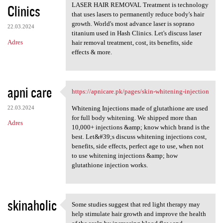
LASER HAIR REMOVAL Treatment is technology
Clinics
that uses lasers to permanently reduce body's hair
growth. World's most advance laser is soprano
22.03.2024
titanium used in Hash Clinics. Let's discuss laser
Adres
hair removal treatment, cost, its benefits, side
effects & more.
apni care
https://apnicare.pk/pages/skin-whitening-injection
https://apnicare.pk/pages
22.03.2024
Whitening Injections made of glutathione are used
for full body whitening. We shipped more than
Adres
10,000+ injections &amp; know which brand is the
best. Let&#39;s discuss whitening injections cost,
benefits, side effects, perfect age to use, when not
to use whitening injections &amp; how
glutathione injection works.
skinaholic
Some studies suggest that red light therapy may
Some studies suggest that red
help stimulate hair growth and improve the health