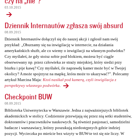
czy na „nie”?
03.10.2015
Dziennik Internautów zgłasza swój absurd
08.09.2015
Dziennik Internautów dołączył się do naszej akcji i zgłosił nam swój
przykład: „Oburzamy się na inwigilację w internecie, na działania
amerykańskich służb, ale co wiemy o inwigilacji na własnym podwórku?
Czy myślałeś, że gdy stoisz sobie pod blokiem, możesz być ciągle
obserwowany np. przez człowieka ze straży miejskiej, który siedzi przy
biurku i pije kawę? Czy myślałeś, ile naprawdę kamer może być w Twojej
okolicy? A może spojrzysz na mapkę, która może to ukazywać?”. Polecamy
artykuł Marcina Maja:
Ktoś nasikał pod kamerą, czyli inwigilacja z
perspektywy własnego podwórka
.
Checkpoint BUW
08.09.2015
Biblioteka Uniwersytecka w Warszawie. Jedna z najważniejszych bibliotek
akademickich w stolicy. Codziennie przewijają się przez nią setki studentów,
doktorantów i pracowników naukowych. Są również pasjonaci, samodzielni
badacze i warszawiacy, którzy poszukują niedostępnych gdzie indziej
pozycji. Wycieczka po mieście bez wizyty w BUW-ie też się nie liczy. W