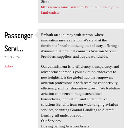
Site :
https://www.zamansafi.com/Vehicle/Index/toyota-
land-cruiser
Passenger
Embark on a journey with Airtron, where
Embark on a journey with
innovation meets aviation. We stand at the
Servi...
forefront of revolutionizing the industry, offering a
dynamic platform that connects Aviation Service
Providers, suppliers, and buyers worldwide.
27.03.2024
Adres
Our commitment is to efficiency, transparency, and
advancement propels your aviation endeavors to
new heights.It is the global hub that empowers
aviation professionals with seamless connectivity,
efficiency, and transformative growth. We Redefine
aviation commerce through streamlined
transactions, innovation, and collaborative
solutions.Benefits from our wide-ranging aviation
services, spanning Ground Handling to Aircraft
Leasing, all under one roof.
Our Services:
Buying Selling Aviation Assets