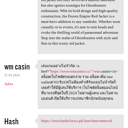
but also ignites nostalgia for Ghostbusters
enthusiasts. With its bold design and high-quality
construction, the Frozen Empire Red Jacket is a
must-have addition to any wardrobe. Whether worn
casually or to events, it's sure to turn heads and
evoke the thrilling world of paranormal adventure.
Step into the realm of Ghostbusters with style and
flair in this iconic red jacket.
wm casin
เล่นเกมอย่างไม่จำกัด <a
เล่นเกมอย่างไม่จำกัด <a href=
href="
https://www.wmcasino.cc/">wm
casino</a>
21.03.2024
สล็อตเว็บไซต์ตรงแตกง่าย รวม สล็อต เพิ่ม true
walletฝาก1รับ100ไม่ต้องทำเทิร์นถอนไม่จำกัดก็
Adres
เลยทำให้มีผู้เล่นใช้บริการ เว็บไซต์สล็อตออนไลน์
ที่มาแรงที่สุดในปี 2024 ไม่ผ่านผู้แทน และไม่ผ่าน
เอเย่นต์ เปิดให้บริการแก่สมาชิกนักพนันทุกคน
Hash
https://www.hashclinics.pk/laser-hair-removal
https://www.hashclinics.pk