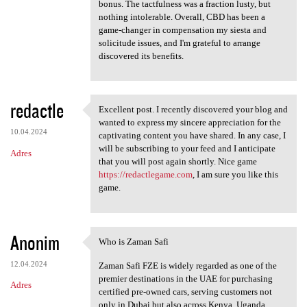
bonus. The tactfulness was a fraction lusty, but
nothing intolerable. Overall, CBD has been a
game-changer in compensation my siesta and
solicitude issues, and I'm grateful to arrange
discovered its benefits.
redactle
Excellent post. I recently discovered your blog and
Excellent post. I recently
wanted to express my sincere appreciation for the
10.04.2024
captivating content you have shared. In any case, I
will be subscribing to your feed and I anticipate
Adres
that you will post again shortly. Nice game
https://redactlegame.com
, I am sure you like this
game.
Anonim
Who is Zaman Safi
Who is Zaman Safi
12.04.2024
Zaman Safi FZE is widely regarded as one of the
premier destinations in the UAE for purchasing
Adres
certified pre-owned cars, serving customers not
only in Dubai but also across Kenya, Uganda,