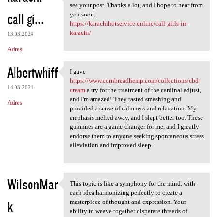
There are some interesting
see your post. Thanks a lot, and I hope to hear from
call gi...
you soon.
https://karachihotservice.online/call-girls-in-
karachi/
13.03.2024
Adres
Albertwhiff
I gave
I gave https://www
https://www.cornbreadhemp.com/collections/cbd-
14.03.2024
cream
a try for the treatment of the cardinal adjust,
and I'm amazed! They tasted smashing and
Adres
provided a sense of calmness and relaxation. My
emphasis melted away, and I slept better too. These
gummies are a game-changer for me, and I greatly
endorse them to anyone seeking spontaneous stress
alleviation and improved sleep.
WilsonMar
This topic is like a symphony for the mind, with
This topic is like a symphony
each idea harmonizing perfectly to create a
k
masterpiece of thought and expression. Your
ability to weave together disparate threads of