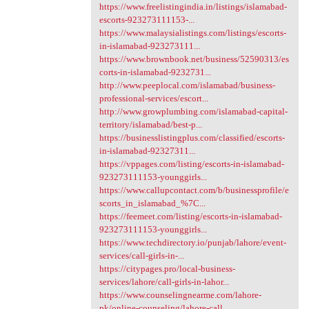
https://www.freelistingindia.in/listings/islamabad-
escorts-923273111153-...
https://www.malaysialistings.com/listings/escorts-
in-islamabad-923273111...
https://www.brownbook.net/business/52590313/es
corts-in-islamabad-9232731...
http://www.peeplocal.com/islamabad/business-
professional-services/escort...
http://www.growplumbing.com/islamabad-capital-
territory/islamabad/best-p...
https://businesslistingplus.com/classified/escorts-
in-islamabad-92327311...
https://vppages.com/listing/escorts-in-islamabad-
923273111153-younggirls...
https://www.callupcontact.com/b/businessprofile/e
scorts_in_islamabad_%7C...
https://feemeet.com/listing/escorts-in-islamabad-
923273111153-younggirls...
https://www.techdirectory.io/punjab/lahore/event-
services/call-girls-in-...
https://citypages.pro/local-business-
services/lahore/call-girls-in-lahor...
https://www.counselingnearme.com/lahore-
pk/online-counseling/lahore-call...