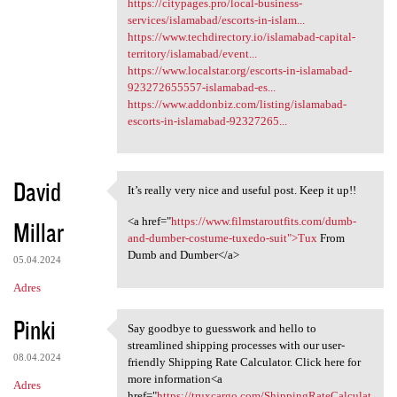
https://citypages.pro/local-business-
services/islamabad/escorts-in-islam...
https://www.techdirectory.io/islamabad-capital-
territory/islamabad/event...
https://www.localstar.org/escorts-in-islamabad-
923272655557-islamabad-es...
https://www.addonbiz.com/listing/islamabad-
escorts-in-islamabad-92327265...
David
It’s really very nice and useful post. Keep it up!!
It’s really very nice and
<a href="
https://www.filmstaroutfits.com/dumb-
Millar
and-dumber-costume-tuxedo-suit">Tux
From
Dumb and Dumber</a>
05.04.2024
Adres
Pinki
Say goodbye to guesswork and hello to
Say goodbye to guesswork and
streamlined shipping processes with our user-
08.04.2024
friendly Shipping Rate Calculator. Click here for
more information<a
Adres
href="
https://truxcargo.com/ShippingRateCalculat