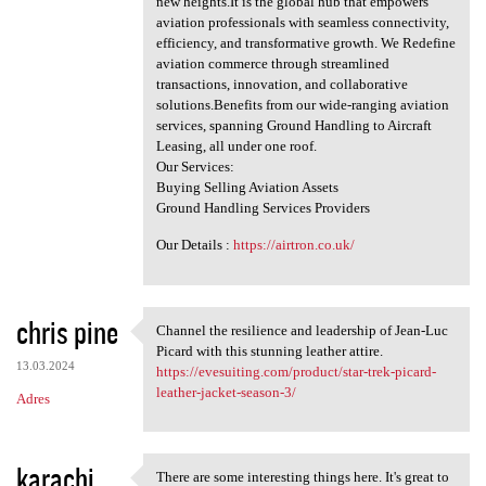
new heights.It is the global hub that empowers
a
aviation professionals with seamless connectivity,
efficiency, and transformative growth. We Redefine
r
aviation commerce through streamlined
z
transactions, innovation, and collaborative
solutions.Benefits from our wide-ranging aviation
e
services, spanning Ground Handling to Aircraft
Leasing, all under one roof.
Our Services:
Buying Selling Aviation Assets
Ground Handling Services Providers
Our Details :
https://airtron.co.uk/
chris pine
Channel the resilience and leadership of Jean-Luc
Channel the resilience and
Picard with this stunning leather attire.
13.03.2024
https://evesuiting.com/product/star-trek-picard-
leather-jacket-season-3/
Adres
karachi
There are some interesting things here. It's great to