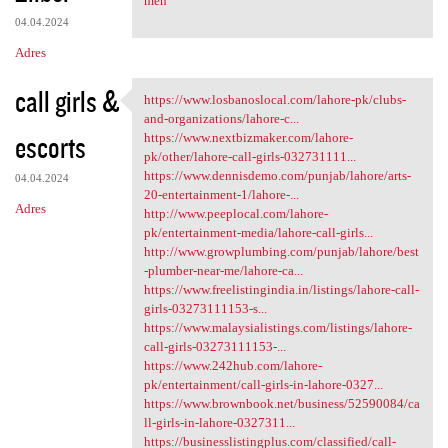
men
04.04.2024
Adres
call girls &
https://www.losbanoslocal.com/lahore-pk/clubs-
https://www.losbanoslocal.com
and-organizations/lahore-c...
escorts
https://www.nextbizmaker.com/lahore-
pk/other/lahore-call-girls-032731111...
https://www.dennisdemo.com/punjab/lahore/arts-
04.04.2024
20-entertainment-1/lahore-...
Adres
http://www.peeplocal.com/lahore-
pk/entertainment-media/lahore-call-girls...
http://www.growplumbing.com/punjab/lahore/best
-plumber-near-me/lahore-ca...
https://www.freelistingindia.in/listings/lahore-call-
girls-03273111153-s...
https://www.malaysialistings.com/listings/lahore-
call-girls-03273111153-...
https://www.242hub.com/lahore-
pk/entertainment/call-girls-in-lahore-0327...
https://www.brownbook.net/business/52590084/ca
ll-girls-in-lahore-0327311...
https://businesslistingplus.com/classified/call-