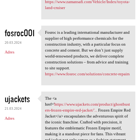
https://www.zamansafi.com/Vehicle/Index/toyota-
land-cruiser
fosroc001
Fosroc is a leading international manufacturer and
Fosroc is a leading
supplier of high performance chemicals for the
20.03.2024
construction industry, with a particular focus on
concrete and cement. But we don’t just supply
Adres
world-renowned products, we deliver complete
construction solutions – from advice and training
to site support.
https://www.fosroc.com/solutions/concrete-repairs
ujackets
The <a
The <a href='https://www
href='
https://www.ujackets.com/product/ghostbust
21.03.2024
ers-frozen-empire-red-jacket/'...
Frozen Empire Red
Jacket</a> encapsulates the adventurous spirit of
Adres
the iconic franchise. Crafted with precision, it
features the emblematic Frozen Empire motif,
making it a standout piece for fans. This vibrant
red jacket not only serves as a fashion statement