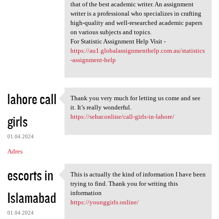
that of the best academic writer. An assignment
writer is a professional who specializes in crafting
high-quality and well-researched academic papers
on various subjects and topics.
For Statistic Assignment Help Visit -
https://au1.globalassignmenthelp.com.au/statistics
-assignment-help
lahore call
Thank you very much for letting us come and see
Thank you very much for
it. It’s really wonderful.
girls
https://sehar.online/call-girls-in-lahore/
01.04.2024
Adres
escorts in
This is actually the kind of information I have been
This is actually the kind of
trying to find. Thank you for writing this
Islamabad
information
https://younggirls.online/
01.04.2024