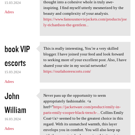
thought into a cohesive whole is truly awe-
15.03.2024
inspiring. I find myself utterly mesmerized by the
Adres
beauty and complexity of your analysis.
https://www.famousmoviejackets.com/products/joe
ly-richardson-the-gentlem...
book VIP
This is really interesting, You’re a very skilled
This is really interesting,
blogger. I have joined your feed and look forward
escorts
to seeking more of your excellent post. Also, I have
shared your site in my social networks!
https://ourlahoreescorts.com/
15.03.2024
Adres
John
Never pass up the opportunity to seem
Never pass up the opportunity
appropriately fashionable. <a
William
href="
https://jacketware.com/product/emily-in-
paris-emily-cooper-black-trench-...
Collins Emily
Coat</a> seemed to be the greatest choice in this
16.03.2024
regard. With its unmatched warmth, this layer
Adres
envelops you in comfort. You will also keep up