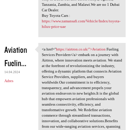
Tanzania, Zambia, and Malawi.We are no 1 Dubai
Car Dealer.
Buy Toyota Cars :
https://www.zamansafi.com/Vehicle/Index/toyota-
hilux-price-uae
Aviation
<a href="
https://airtron.co.uk/">Aviation
Fueling
<a href="https://airtron.co
Services Providers</a> embark on a journey with
Fuelin...
Airtron, where innovation meets aviation. We stand
at the forefront of revolutionizing the industry,
offering a dynamic platform that connects Aviation
14.04.2024
Service Providers, suppliers, and buyers
Adres
worldwide.Our commitment is to efficiency,
transparency, and advancement propels your
aviation endeavors to new heights.It is the global
hub that empowers aviation professionals with
seamless connectivity, efficiency, and
transformative growth. We Redefine aviation
commerce through streamlined transactions,
innovation, and collaborative solutions.Benefits
from our wide-ranging aviation services, spanning