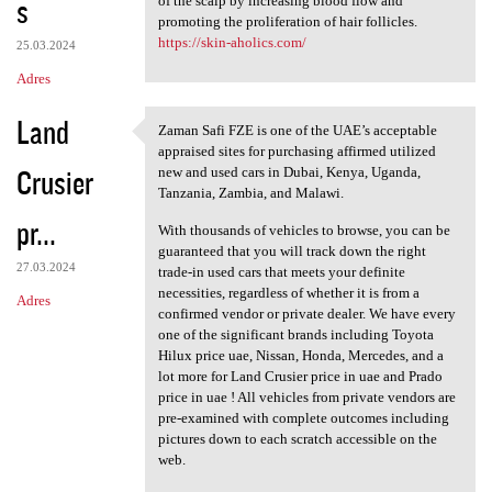
s
of the scalp by increasing blood flow and
promoting the proliferation of hair follicles.
https://skin-aholics.com/
25.03.2024
Adres
Land
Zaman Safi FZE is one of the UAE’s acceptable
Zaman Safi FZE is one of the
appraised sites for purchasing affirmed utilized
Crusier
new and used cars in Dubai, Kenya, Uganda,
Tanzania, Zambia, and Malawi.
pr...
With thousands of vehicles to browse, you can be
guaranteed that you will track down the right
27.03.2024
trade-in used cars that meets your definite
necessities, regardless of whether it is from a
Adres
confirmed vendor or private dealer. We have every
one of the significant brands including Toyota
Hilux price uae, Nissan, Honda, Mercedes, and a
lot more for Land Crusier price in uae and Prado
price in uae ! All vehicles from private vendors are
pre-examined with complete outcomes including
pictures down to each scratch accessible on the
web.