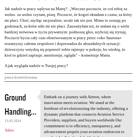
Jak nadzór w pracy wpływa na Martę?: „Wieczne poczucie, że coś robię za
wolno: za wolno czytam, piszę. Poczucie, że kogoś okradam z czasu, za który
mi płaci. Choć, myśląc racjonalnie, wcale tak nie jest. Mimo to zostaję po
godzinach, za które nikt mi nie płaci. Zauważyłam też, że stałam się o wiele
bardziej nerwowa w życiu prywatnym: podnoszę głos, szybciej się irytuję.
Poczucie bycia cały czas obserwowanym w pracy przez »oko Saurona«
towarzyszy całemu zespołowi i doprowadza do absurdalnych sytuacji:
dziewczyny wstydzą się poprawić sobie rajstopy w pokoju, bo wiedzą, że
ktoś to gdzieś zapisuje, monitoruje, ogląda” – komentuje Marta.
A jak wygląda nadzór w Twojej pracy?
praca kontrolowana
K
Ground
Embark on a journey with Airtron, where
Embark on a journey with
o
innovation meets aviation. We stand at the
Handling...
m
forefront of revolutionizing the industry, offering a
dynamic platform that connects Aviation Service
e
Providers, suppliers, and buyers worldwide.Our
13.03.2024
n
commitment is to efficiency, transparency, and
Adres
advancement propels your aviation endeavors to
t