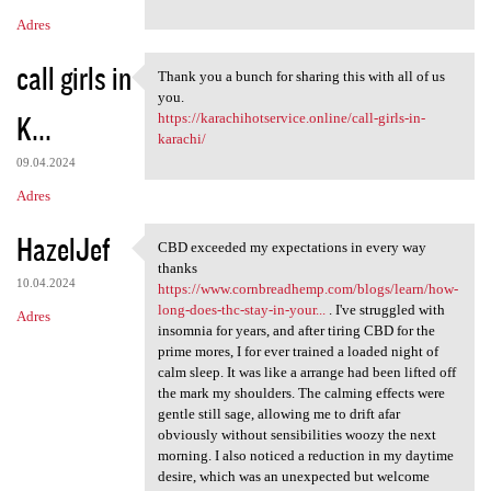
Adres
call girls in
Thank you a bunch for sharing this with all of us
Thank you a bunch for sharing
you.
K...
https://karachihotservice.online/call-girls-in-
karachi/
09.04.2024
Adres
HazelJef
CBD exceeded my expectations in every way
CBD exceeded my expectations
thanks
10.04.2024
https://www.cornbreadhemp.com/blogs/learn/how-
long-does-thc-stay-in-your...
. I've struggled with
Adres
insomnia for years, and after tiring CBD for the
prime mores, I for ever trained a loaded night of
calm sleep. It was like a arrange had been lifted off
the mark my shoulders. The calming effects were
gentle still sage, allowing me to drift afar
obviously without sensibilities woozy the next
morning. I also noticed a reduction in my daytime
desire, which was an unexpected but welcome