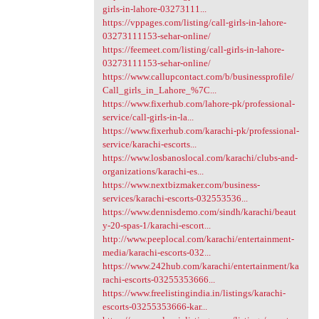
girls-in-lahore-03273111...
https://vppages.com/listing/call-girls-in-lahore-
03273111153-sehar-online/
https://feemeet.com/listing/call-girls-in-lahore-
03273111153-sehar-online/
https://www.callupcontact.com/b/businessprofile/
Call_girls_in_Lahore_%7C...
https://www.fixerhub.com/lahore-pk/professional-
service/call-girls-in-la...
https://www.fixerhub.com/karachi-pk/professional-
service/karachi-escorts...
https://www.losbanoslocal.com/karachi/clubs-and-
organizations/karachi-es...
https://www.nextbizmaker.com/business-
services/karachi-escorts-032553536...
https://www.dennisdemo.com/sindh/karachi/beaut
y-20-spas-1/karachi-escort...
http://www.peeplocal.com/karachi/entertainment-
media/karachi-escorts-032...
https://www.242hub.com/karachi/entertainment/ka
rachi-escorts-03255353666...
https://www.freelistingindia.in/listings/karachi-
escorts-03255353666-kar...