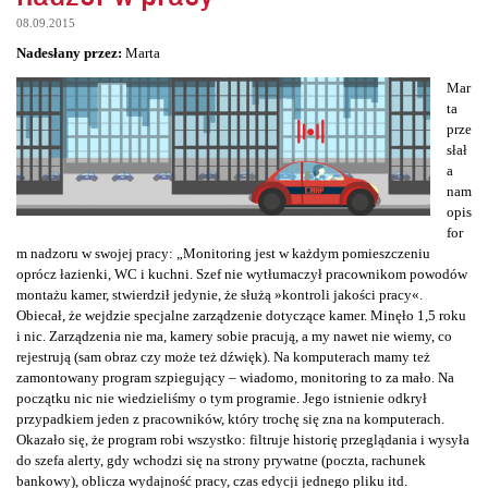
08.09.2015
Nadesłany przez:
Marta
Mar
ta
prze
słał
a
nam
opis
for
m nadzoru w swojej pracy: „Monitoring jest w każdym pomieszczeniu
oprócz łazienki, WC i kuchni. Szef nie wytłumaczył pracownikom powodów
montażu kamer, stwierdził jedynie, że służą »kontroli jakości pracy«.
Obiecał, że wejdzie specjalne zarządzenie dotyczące kamer. Minęło 1,5 roku
i nic. Zarządzenia nie ma, kamery sobie pracują, a my nawet nie wiemy, co
rejestrują (sam obraz czy może też dźwięk). Na komputerach mamy też
zamontowany program szpiegujący – wiadomo, monitoring to za mało. Na
początku nic nie wiedzieliśmy o tym programie. Jego istnienie odkrył
przypadkiem jeden z pracowników, który trochę się zna na komputerach.
Okazało się, że program robi wszystko: filtruje historię przeglądania i wysyła
do szefa alerty, gdy wchodzi się na strony prywatne (poczta, rachunek
bankowy), oblicza wydajność pracy, czas edycji jednego pliku itd.