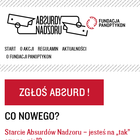
Przejdź
do
treści
START
O AKCJI
REGULAMIN
AKTUALNOŚCI
O FUNDACJI PANOPTYKON
CO NOWEGO?
Starcie Absurdów Nadzoru – jesteś na „tak”