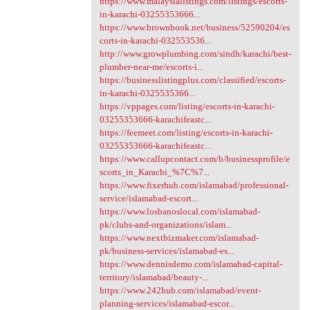
https://www.malaysialistings.com/listings/escorts-
in-karachi-03255353666...
https://www.brownbook.net/business/52590204/es
corts-in-karachi-032553536...
http://www.growplumbing.com/sindh/karachi/best-
plumber-near-me/escorts-i...
https://businesslistingplus.com/classified/escorts-
in-karachi-0325535366...
https://vppages.com/listing/escorts-in-karachi-
03255353666-karachifeastc...
https://feemeet.com/listing/escorts-in-karachi-
03255353666-karachifeastc...
https://www.callupcontact.com/b/businessprofile/e
scorts_in_Karachi_%7C%7...
https://www.fixerhub.com/islamabad/professional-
service/islamabad-escort...
https://www.losbanoslocal.com/islamabad-
pk/clubs-and-organizations/islam...
https://www.nextbizmaker.com/islamabad-
pk/business-services/islamabad-es...
https://www.dennisdemo.com/islamabad-capital-
territory/islamabad/beauty-...
https://www.242hub.com/islamabad/event-
planning-services/islamabad-escor...