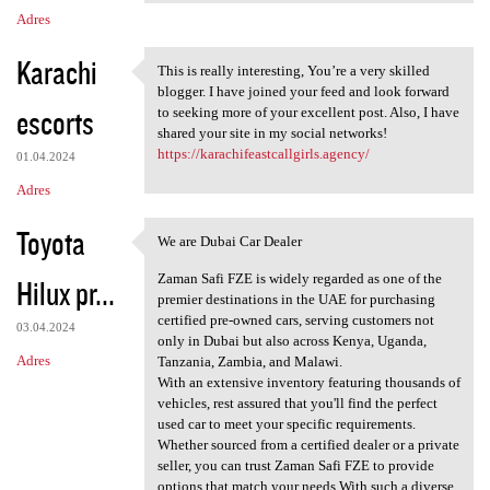
Adres
Karachi
This is really interesting, You’re a very skilled
This is really interesting,
blogger. I have joined your feed and look forward
escorts
to seeking more of your excellent post. Also, I have
shared your site in my social networks!
https://karachifeastcallgirls.agency/
01.04.2024
Adres
Toyota
We are Dubai Car Dealer
We are Dubai Car Dealer
Zaman Safi FZE is widely regarded as one of the
Hilux pr...
premier destinations in the UAE for purchasing
certified pre-owned cars, serving customers not
03.04.2024
only in Dubai but also across Kenya, Uganda,
Adres
Tanzania, Zambia, and Malawi.
With an extensive inventory featuring thousands of
vehicles, rest assured that you'll find the perfect
used car to meet your specific requirements.
Whether sourced from a certified dealer or a private
seller, you can trust Zaman Safi FZE to provide
options that match your needs.With such a diverse