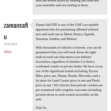
with the newest styles by wearing this item into
your ensemble and succeeding in them.
zamansafi
Zaman Safi FZE is one of the UAE’s acceptable
Zaman Safi FZE is one of the
appraised sites for purchasing affirmed utilized
u
new and used cars in Dubai, Kenya, Uganda,
Tanzania, Zambia, and Malawi.
19.03.2024
With thousands of vehicles to browse, you can be
Adres
guaranteed that you will track down the right
trade-in used cars that meets your definite
necessities, regardless of whether it is from a
confirmed vendor or private dealer. We have every
one of the significant brands including Toyota
Hilux price uae, Nissan, Honda, Mercedes, and a
lot more for Land Crusier price in uae and Prado
price in uae ! All vehicles from private vendors are
pre-examined with complete outcomes including
pictures down to each scratch accessible on the
web.
Visit Us :