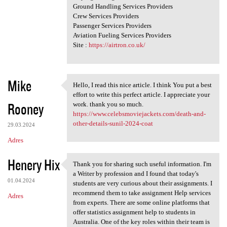
Ground Handling Services Providers
Crew Services Providers
Passenger Services Providers
Aviation Fueling Services Providers
Site :
https://airtron.co.uk/
Mike
Hello, I read this nice article. I think You put a best
Hello, I read this nice
effort to write this perfect article. I appreciate your
Rooney
work. thank you so much.
https://www.celebsmoviejackets.com/death-and-
other-details-sunil-2024-coat
29.03.2024
Adres
Henery Hix
Thank you for sharing such useful information. I'm
Thank you for sharing such
a Writer by profession and I found that today's
01.04.2024
students are very curious about their assignments. I
recommend them to take assignment Help services
Adres
from experts. There are some online platforms that
offer statistics assignment help to students in
Australia. One of the key roles within their team is