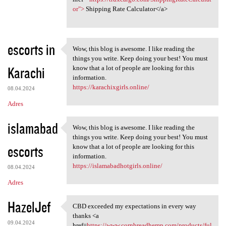
or">
Shipping Rate Calculator</a>
escorts in
Wow, this blog is awesome. I like reading the
Wow, this blog is awesome. I
things you write. Keep doing your best! You must
Karachi
know that a lot of people are looking for this
information.
https://karachixgirls.online/
08.04.2024
Adres
islamabad
Wow, this blog is awesome. I like reading the
Wow, this blog is awesome. I
things you write. Keep doing your best! You must
escorts
know that a lot of people are looking for this
information.
https://islamabadhotgirls.online/
08.04.2024
Adres
HazelJef
CBD exceeded my expectations in every way
CBD exceeded my expectations
thanks <a
09.04.2024
href=
https://www.cornbreadhemp.com/products/ful