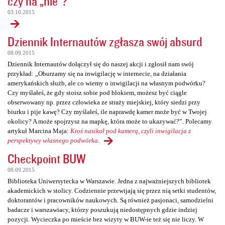
czy na „nie”?
03.10.2015
Dziennik Internautów zgłasza swój absurd
08.09.2015
Dziennik Internautów dołączył się do naszej akcji i zgłosił nam swój
przykład: „Oburzamy się na inwigilację w internecie, na działania
amerykańskich służb, ale co wiemy o inwigilacji na własnym podwórku?
Czy myślałeś, że gdy stoisz sobie pod blokiem, możesz być ciągle
obserwowany np. przez człowieka ze straży miejskiej, który siedzi przy
biurku i pije kawę? Czy myślałeś, ile naprawdę kamer może być w Twojej
okolicy? A może spojrzysz na mapkę, która może to ukazywać?”. Polecamy
artykuł Marcina Maja:
Ktoś nasikał pod kamerą, czyli inwigilacja z
perspektywy własnego podwórka
.
Checkpoint BUW
08.09.2015
Biblioteka Uniwersytecka w Warszawie. Jedna z najważniejszych bibliotek
akademickich w stolicy. Codziennie przewijają się przez nią setki studentów,
doktorantów i pracowników naukowych. Są również pasjonaci, samodzielni
badacze i warszawiacy, którzy poszukują niedostępnych gdzie indziej
pozycji. Wycieczka po mieście bez wizyty w BUW-ie też się nie liczy. W