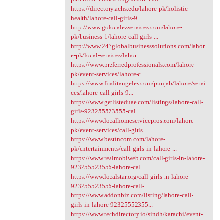
https://directory.achs.edu/lahore-pk/holistic-
health/lahore-call-girls-9...
http://www.golocalezservices.com/lahore-
pk/business-1/lahore-call-girls-...
http://www.247globalbusinesssolutions.com/lahor
e-pk/local-services/lahor...
https://www.preferredprofessionals.com/lahore-
pk/event-services/lahore-c...
https://www.finditangeles.com/punjab/lahore/servi
ces/lahore-call-girls-9...
https://www.getlisteduae.com/listings/lahore-call-
girls-923255523555-cal...
https://www.localhomeservicepros.com/lahore-
pk/event-services/call-girls...
https://www.bestincom.com/lahore-
pk/entertainments/call-girls-in-lahore-...
https://www.realmobiweb.com/call-girls-in-lahore-
923255523555-lahore-cal...
https://www.localstar.org/call-girls-in-lahore-
923255523555-lahore-call-...
https://www.addonbiz.com/listing/lahore-call-
girls-in-lahore-92325552355...
https://www.techdirectory.io/sindh/karachi/event-