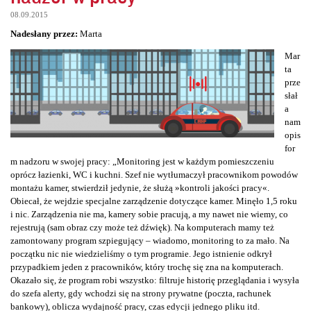
08.09.2015
Nadesłany przez:
Marta
Mar
ta
prze
słał
a
nam
opis
for
m nadzoru w swojej pracy: „Monitoring jest w każdym pomieszczeniu
oprócz łazienki, WC i kuchni. Szef nie wytłumaczył pracownikom powodów
montażu kamer, stwierdził jedynie, że służą »kontroli jakości pracy«.
Obiecał, że wejdzie specjalne zarządzenie dotyczące kamer. Minęło 1,5 roku
i nic. Zarządzenia nie ma, kamery sobie pracują, a my nawet nie wiemy, co
rejestrują (sam obraz czy może też dźwięk). Na komputerach mamy też
zamontowany program szpiegujący – wiadomo, monitoring to za mało. Na
początku nic nie wiedzieliśmy o tym programie. Jego istnienie odkrył
przypadkiem jeden z pracowników, który trochę się zna na komputerach.
Okazało się, że program robi wszystko: filtruje historię przeglądania i wysyła
do szefa alerty, gdy wchodzi się na strony prywatne (poczta, rachunek
bankowy), oblicza wydajność pracy, czas edycji jednego pliku itd.