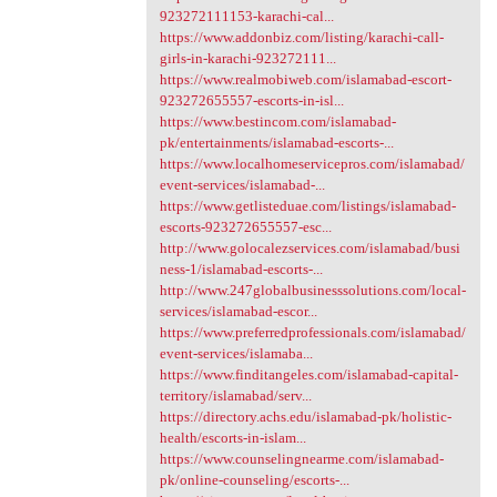
923272111153-karachi-cal...
https://www.addonbiz.com/listing/karachi-call-
girls-in-karachi-923272111...
https://www.realmobiweb.com/islamabad-escort-
923272655557-escorts-in-isl...
https://www.bestincom.com/islamabad-
pk/entertainments/islamabad-escorts-...
https://www.localhomeservicepros.com/islamabad/
event-services/islamabad-...
https://www.getlisteduae.com/listings/islamabad-
escorts-923272655557-esc...
http://www.golocalezservices.com/islamabad/busi
ness-1/islamabad-escorts-...
http://www.247globalbusinesssolutions.com/local-
services/islamabad-escor...
https://www.preferredprofessionals.com/islamabad/
event-services/islamaba...
https://www.finditangeles.com/islamabad-capital-
territory/islamabad/serv...
https://directory.achs.edu/islamabad-pk/holistic-
health/escorts-in-islam...
https://www.counselingnearme.com/islamabad-
pk/online-counseling/escorts-...