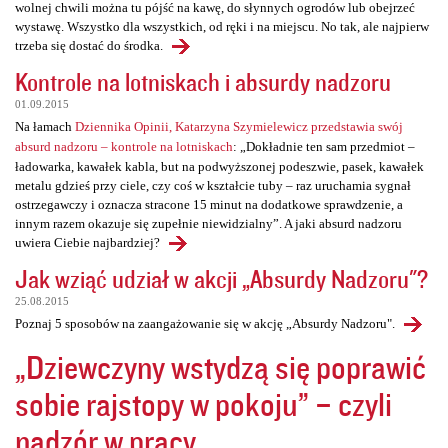
wolnej chwili można tu pójść na kawę, do słynnych ogrodów lub obejrzeć
wystawę. Wszystko dla wszystkich, od ręki i na miejscu. No tak, ale najpierw
trzeba się dostać do środka.
Kontrole na lotniskach i absurdy nadzoru
01.09.2015
Na łamach
Dziennika Opinii, Katarzyna Szymielewicz przedstawia swój
absurd nadzoru – kontrole na lotniskach
: „Dokładnie ten sam przedmiot –
ładowarka, kawałek kabla, but na podwyższonej podeszwie, pasek, kawałek
metalu gdzieś przy ciele, czy coś w kształcie tuby – raz uruchamia sygnał
ostrzegawczy i oznacza stracone 15 minut na dodatkowe sprawdzenie, a
innym razem okazuje się zupełnie niewidzialny”. A jaki absurd nadzoru
uwiera Ciebie najbardziej?
Jak wziąć udział w akcji „Absurdy Nadzoru"?
25.08.2015
Poznaj 5 sposobów na zaangażowanie się w akcję „Absurdy Nadzoru".
„Dziewczyny wstydzą się poprawić
sobie rajstopy w pokoju” – czyli
nadzór w pracy