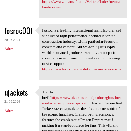
https://www.zamansafi.com/Vehicle/Index/toyota-
land-cruiser
fosroc001
Fosroc is a leading international manufacturer and
Fosroc is a leading
supplier of high performance chemicals for the
20.03.2024
construction industry, with a particular focus on
concrete and cement. But we don’t just supply
Adres
world-renowned products, we deliver complete
construction solutions – from advice and training
to site support.
https://www.fosroc.com/solutions/concrete-repairs
ujackets
The <a
The <a href='https://www
href='
https://www.ujackets.com/product/ghostbust
21.03.2024
ers-frozen-empire-red-jacket/'...
Frozen Empire Red
Jacket</a> encapsulates the adventurous spirit of
Adres
the iconic franchise. Crafted with precision, it
features the emblematic Frozen Empire motif,
making it a standout piece for fans. This vibrant
red jacket not only serves as a fashion statement