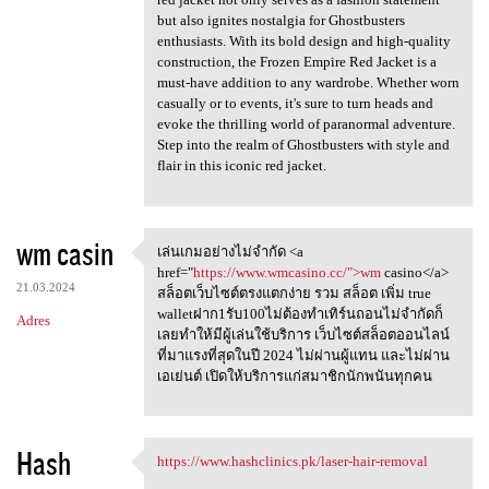
but also ignites nostalgia for Ghostbusters
enthusiasts. With its bold design and high-quality
construction, the Frozen Empire Red Jacket is a
must-have addition to any wardrobe. Whether worn
casually or to events, it's sure to turn heads and
evoke the thrilling world of paranormal adventure.
Step into the realm of Ghostbusters with style and
flair in this iconic red jacket.
wm casin
เล่นเกมอย่างไม่จำกัด <a
เล่นเกมอย่างไม่จำกัด <a href=
href="
https://www.wmcasino.cc/">wm
casino</a>
21.03.2024
สล็อตเว็บไซต์ตรงแตกง่าย รวม สล็อต เพิ่ม true
walletฝาก1รับ100ไม่ต้องทำเทิร์นถอนไม่จำกัดก็
Adres
เลยทำให้มีผู้เล่นใช้บริการ เว็บไซต์สล็อตออนไลน์
ที่มาแรงที่สุดในปี 2024 ไม่ผ่านผู้แทน และไม่ผ่าน
เอเย่นต์ เปิดให้บริการแก่สมาชิกนักพนันทุกคน
Hash
https://www.hashclinics.pk/laser-hair-removal
https://www.hashclinics.pk