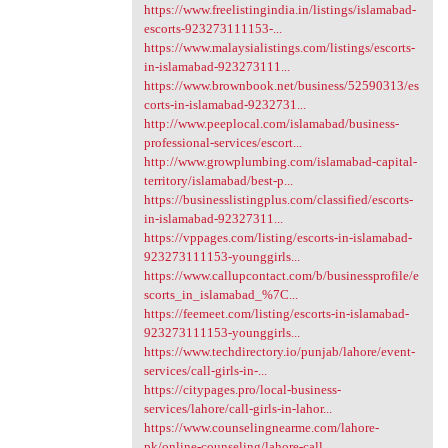
https://www.freelistingindia.in/listings/islamabad-
escorts-923273111153-...
https://www.malaysialistings.com/listings/escorts-
in-islamabad-923273111...
https://www.brownbook.net/business/52590313/es
corts-in-islamabad-9232731...
http://www.peeplocal.com/islamabad/business-
professional-services/escort...
http://www.growplumbing.com/islamabad-capital-
territory/islamabad/best-p...
https://businesslistingplus.com/classified/escorts-
in-islamabad-92327311...
https://vppages.com/listing/escorts-in-islamabad-
923273111153-younggirls...
https://www.callupcontact.com/b/businessprofile/e
scorts_in_islamabad_%7C...
https://feemeet.com/listing/escorts-in-islamabad-
923273111153-younggirls...
https://www.techdirectory.io/punjab/lahore/event-
services/call-girls-in-...
https://citypages.pro/local-business-
services/lahore/call-girls-in-lahor...
https://www.counselingnearme.com/lahore-
pk/online-counseling/lahore-call...