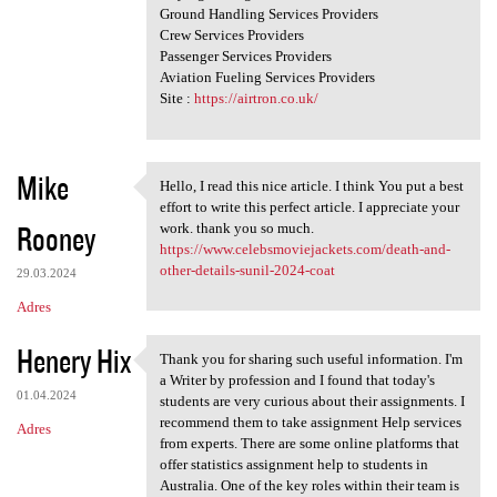
Ground Handling Services Providers
Crew Services Providers
Passenger Services Providers
Aviation Fueling Services Providers
Site :
https://airtron.co.uk/
Mike
Hello, I read this nice article. I think You put a best
Hello, I read this nice
effort to write this perfect article. I appreciate your
Rooney
work. thank you so much.
https://www.celebsmoviejackets.com/death-and-
other-details-sunil-2024-coat
29.03.2024
Adres
Henery Hix
Thank you for sharing such useful information. I'm
Thank you for sharing such
a Writer by profession and I found that today's
01.04.2024
students are very curious about their assignments. I
recommend them to take assignment Help services
Adres
from experts. There are some online platforms that
offer statistics assignment help to students in
Australia. One of the key roles within their team is