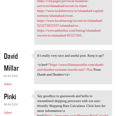
https://citypages.pro/local-business-
services/islamabad/escorts-in-islam...
https://www.techdirectory.io/islamabad-capital-
territory/islamabad/event...
https://www.localstar.org/escorts-in-islamabad-
923272655557-islamabad-es...
https://www.addonbiz.com/listing/islamabad-
escorts-in-islamabad-92327265...
David
It’s really very nice and useful post. Keep it up!!
It’s really very nice and
<a href="
https://www.filmstaroutfits.com/dumb-
Millar
and-dumber-costume-tuxedo-suit">Tux
From
Dumb and Dumber</a>
05.04.2024
Adres
Pinki
Say goodbye to guesswork and hello to
Say goodbye to guesswork and
streamlined shipping processes with our user-
08.04.2024
friendly Shipping Rate Calculator. Click here for
more information<a
Adres
href="
https://truxcargo.com/ShippingRateCalculat