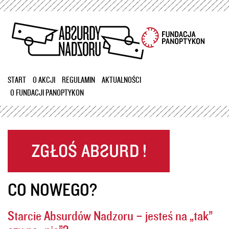
Przejdź
do
treści
START
O AKCJI
REGULAMIN
AKTUALNOŚCI
O FUNDACJI PANOPTYKON
CO NOWEGO?
Starcie Absurdów Nadzoru – jesteś na „tak”