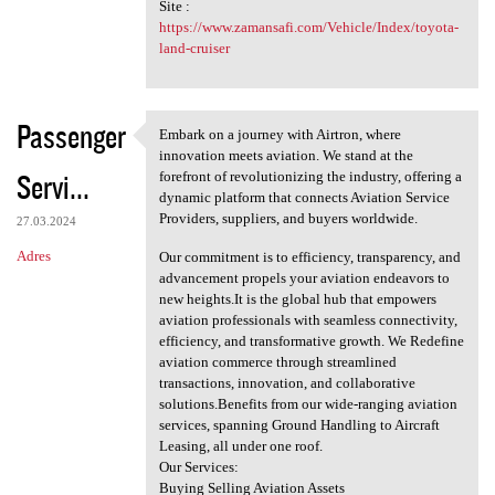
Site :
https://www.zamansafi.com/Vehicle/Index/toyota-
land-cruiser
Passenger
Embark on a journey with Airtron, where
Embark on a journey with
innovation meets aviation. We stand at the
Servi...
forefront of revolutionizing the industry, offering a
dynamic platform that connects Aviation Service
Providers, suppliers, and buyers worldwide.
27.03.2024
Adres
Our commitment is to efficiency, transparency, and
advancement propels your aviation endeavors to
new heights.It is the global hub that empowers
aviation professionals with seamless connectivity,
efficiency, and transformative growth. We Redefine
aviation commerce through streamlined
transactions, innovation, and collaborative
solutions.Benefits from our wide-ranging aviation
services, spanning Ground Handling to Aircraft
Leasing, all under one roof.
Our Services:
Buying Selling Aviation Assets