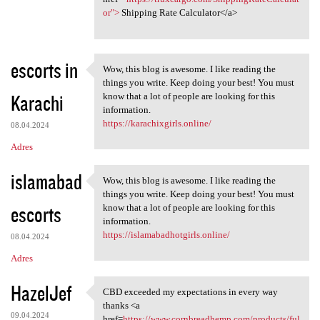
or">
Shipping Rate Calculator</a>
escorts in
Wow, this blog is awesome. I like reading the
Wow, this blog is awesome. I
things you write. Keep doing your best! You must
Karachi
know that a lot of people are looking for this
information.
https://karachixgirls.online/
08.04.2024
Adres
islamabad
Wow, this blog is awesome. I like reading the
Wow, this blog is awesome. I
things you write. Keep doing your best! You must
escorts
know that a lot of people are looking for this
information.
https://islamabadhotgirls.online/
08.04.2024
Adres
HazelJef
CBD exceeded my expectations in every way
CBD exceeded my expectations
thanks <a
09.04.2024
href=
https://www.cornbreadhemp.com/products/ful