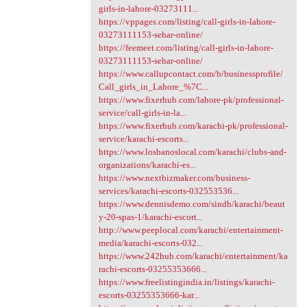
girls-in-lahore-03273111...
https://vppages.com/listing/call-girls-in-lahore-
03273111153-sehar-online/
https://feemeet.com/listing/call-girls-in-lahore-
03273111153-sehar-online/
https://www.callupcontact.com/b/businessprofile/
Call_girls_in_Lahore_%7C...
https://www.fixerhub.com/lahore-pk/professional-
service/call-girls-in-la...
https://www.fixerhub.com/karachi-pk/professional-
service/karachi-escorts...
https://www.losbanoslocal.com/karachi/clubs-and-
organizations/karachi-es...
https://www.nextbizmaker.com/business-
services/karachi-escorts-032553536...
https://www.dennisdemo.com/sindh/karachi/beaut
y-20-spas-1/karachi-escort...
http://www.peeplocal.com/karachi/entertainment-
media/karachi-escorts-032...
https://www.242hub.com/karachi/entertainment/ka
rachi-escorts-03255353666...
https://www.freelistingindia.in/listings/karachi-
escorts-03255353666-kar...