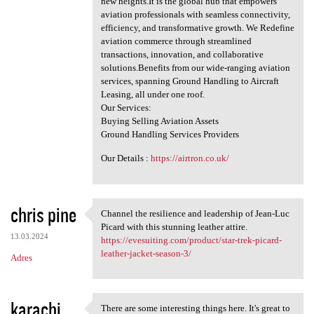
new heights.It is the global hub that empowers
a
aviation professionals with seamless connectivity,
efficiency, and transformative growth. We Redefine
r
aviation commerce through streamlined
z
transactions, innovation, and collaborative
solutions.Benefits from our wide-ranging aviation
e
services, spanning Ground Handling to Aircraft
Leasing, all under one roof.
Our Services:
Buying Selling Aviation Assets
Ground Handling Services Providers
Our Details :
https://airtron.co.uk/
chris pine
Channel the resilience and leadership of Jean-Luc
Channel the resilience and
Picard with this stunning leather attire.
13.03.2024
https://evesuiting.com/product/star-trek-picard-
leather-jacket-season-3/
Adres
karachi
There are some interesting things here. It's great to