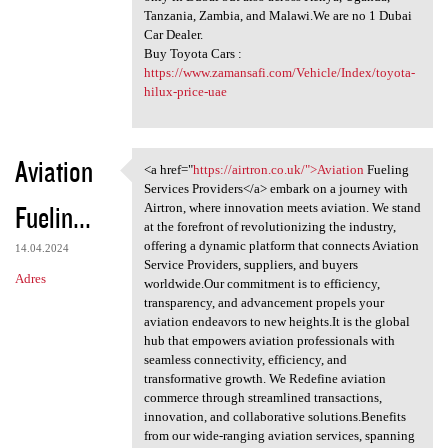
Tanzania, Zambia, and Malawi.We are no 1 Dubai
Car Dealer.
Buy Toyota Cars :
https://www.zamansafi.com/Vehicle/Index/toyota-
hilux-price-uae
Aviation
<a href="
https://airtron.co.uk/">Aviation
Fueling
<a href="https://airtron.co
Services Providers</a> embark on a journey with
Fuelin...
Airtron, where innovation meets aviation. We stand
at the forefront of revolutionizing the industry,
offering a dynamic platform that connects Aviation
14.04.2024
Service Providers, suppliers, and buyers
Adres
worldwide.Our commitment is to efficiency,
transparency, and advancement propels your
aviation endeavors to new heights.It is the global
hub that empowers aviation professionals with
seamless connectivity, efficiency, and
transformative growth. We Redefine aviation
commerce through streamlined transactions,
innovation, and collaborative solutions.Benefits
from our wide-ranging aviation services, spanning