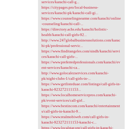
services/karachi-call-g...
https://citypages.pro/local-business-
services/karachi-pk/karachi-call-gi...
https://www.counselingnearme.com/karachi/online
-counseling/karachi-call-...
https://directory.achs.edu/karachi/holistic-
health/karachi-call-girls-92...
http://www.247globalbusinesssolutions.com/karac
hi-pk/professional-servic...
https://www.finditangeles.com/sindh/karachi/servi
ces/karachi-call-girls-...
https://www.preferredprofessionals.com/karachi/ev
ent-services/karachi-ca...
http://www.golocalezservices.com/karachi-
pk/night-clubs-1/call-girls-in-...
https://www.getlisteduae.com/listings/call-girls-in-
karachi-923272111153...
https://www.localhomeservicepros.com/karachi-
pk/event-services/call-girl...
https://www.bestincom.com/karachi/entertainment
s/call-girls-in-karachi-9...
https://www.realmobiweb.com/call-girls-in-
karachi-923272111153-karachi-c...
https://www.localstar.org/call-girls-in-karachi-