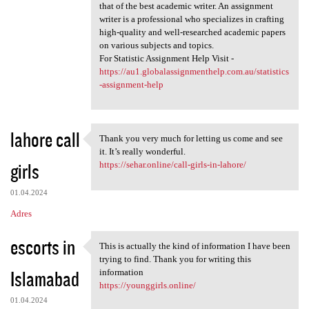
that of the best academic writer. An assignment
writer is a professional who specializes in crafting
high-quality and well-researched academic papers
on various subjects and topics.
For Statistic Assignment Help Visit -
https://au1.globalassignmenthelp.com.au/statistics
-assignment-help
lahore call
Thank you very much for letting us come and see
Thank you very much for
it. It’s really wonderful.
girls
https://sehar.online/call-girls-in-lahore/
01.04.2024
Adres
escorts in
This is actually the kind of information I have been
This is actually the kind of
trying to find. Thank you for writing this
Islamabad
information
https://younggirls.online/
01.04.2024