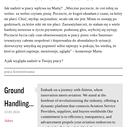
Jak nadzór w pracy wpływa na Martę?: „Wieczne poczucie, że coś robię za
wolno: za wolno czytam, piszę. Poczucie, że kogoś okradam z czasu, za który
mi płaci. Choć, myśląc racjonalnie, wcale tak nie jest. Mimo to zostaję po
godzinach, za które nikt mi nie płaci. Zauważyłam też, że stałam się o wiele
bardziej nerwowa w życiu prywatnym: podnoszę głos, szybciej się irytuję.
Poczucie bycia cały czas obserwowanym w pracy przez »oko Saurona«
towarzyszy całemu zespołowi i doprowadza do absurdalnych sytuacji:
dziewczyny wstydzą się poprawić sobie rajstopy w pokoju, bo wiedzą, że
ktoś to gdzieś zapisuje, monitoruje, ogląda” – komentuje Marta.
A jak wygląda nadzór w Twojej pracy?
praca kontrolowana
K
Ground
Embark on a journey with Airtron, where
Embark on a journey with
o
innovation meets aviation. We stand at the
Handling...
m
forefront of revolutionizing the industry, offering a
dynamic platform that connects Aviation Service
e
Providers, suppliers, and buyers worldwide.Our
13.03.2024
n
commitment is to efficiency, transparency, and
Adres
advancement propels your aviation endeavors to
t