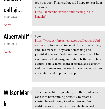
There are some interesting
see your post. Thanks a lot, and I hope to hear from
call gi...
you soon.
https://karachihotservice.online/call-girls-in-
karachi/
13.03.2024
Adres
Albertwhiff
I gave
I gave https://www
https://www.cornbreadhemp.com/collections/cbd-
14.03.2024
cream
a try for the treatment of the cardinal adjust,
and I'm amazed! They tasted smashing and
Adres
provided a sense of calmness and relaxation. My
emphasis melted away, and I slept better too. These
gummies are a game-changer for me, and I greatly
endorse them to anyone seeking spontaneous stress
alleviation and improved sleep.
WilsonMar
This topic is like a symphony for the mind, with
This topic is like a symphony
each idea harmonizing perfectly to create a
k
masterpiece of thought and expression. Your
ability to weave together disparate threads of