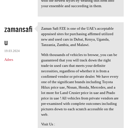
with the newest styles by wearing this item into
your ensemble and succeeding in them.
zamansafi
Zaman Safi FZE is one of the UAE’s acceptable
Zaman Safi FZE is one of the
appraised sites for purchasing affirmed utilized
u
new and used cars in Dubai, Kenya, Uganda,
Tanzania, Zambia, and Malawi.
19.03.2024
With thousands of vehicles to browse, you can be
Adres
guaranteed that you will track down the right
trade-in used cars that meets your definite
necessities, regardless of whether it is from a
confirmed vendor or private dealer. We have every
one of the significant brands including Toyota
Hilux price uae, Nissan, Honda, Mercedes, and a
lot more for Land Crusier price in uae and Prado
price in uae ! All vehicles from private vendors are
pre-examined with complete outcomes including
pictures down to each scratch accessible on the
web.
Visit Us :