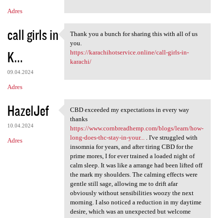
Adres
call girls in
Thank you a bunch for sharing this with all of us
Thank you a bunch for sharing
you.
K...
https://karachihotservice.online/call-girls-in-
karachi/
09.04.2024
Adres
HazelJef
CBD exceeded my expectations in every way
CBD exceeded my expectations
thanks
10.04.2024
https://www.cornbreadhemp.com/blogs/learn/how-
long-does-thc-stay-in-your...
. I've struggled with
Adres
insomnia for years, and after tiring CBD for the
prime mores, I for ever trained a loaded night of
calm sleep. It was like a arrange had been lifted off
the mark my shoulders. The calming effects were
gentle still sage, allowing me to drift afar
obviously without sensibilities woozy the next
morning. I also noticed a reduction in my daytime
desire, which was an unexpected but welcome