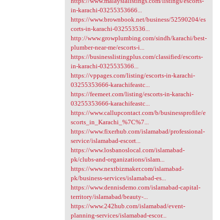
https://www.malaysialistings.com/listings/escorts-
in-karachi-03255353666...
https://www.brownbook.net/business/52590204/es
corts-in-karachi-032553536...
http://www.growplumbing.com/sindh/karachi/best-
plumber-near-me/escorts-i...
https://businesslistingplus.com/classified/escorts-
in-karachi-0325535366...
https://vppages.com/listing/escorts-in-karachi-
03255353666-karachifeastc...
https://feemeet.com/listing/escorts-in-karachi-
03255353666-karachifeastc...
https://www.callupcontact.com/b/businessprofile/e
scorts_in_Karachi_%7C%7...
https://www.fixerhub.com/islamabad/professional-
service/islamabad-escort...
https://www.losbanoslocal.com/islamabad-
pk/clubs-and-organizations/islam...
https://www.nextbizmaker.com/islamabad-
pk/business-services/islamabad-es...
https://www.dennisdemo.com/islamabad-capital-
territory/islamabad/beauty-...
https://www.242hub.com/islamabad/event-
planning-services/islamabad-escor...