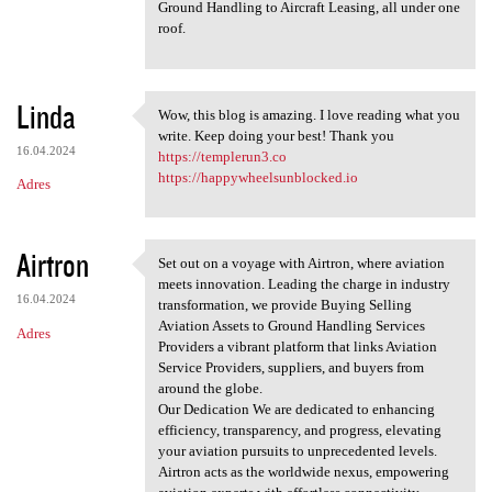
Ground Handling to Aircraft Leasing, all under one
roof.
Linda
Wow, this blog is amazing. I love reading what you
Wow, this blog is amazing. I
write. Keep doing your best! Thank you
16.04.2024
https://templerun3.co
https://happywheelsunblocked.io
Adres
Airtron
Set out on a voyage with Airtron, where aviation
Set out on a voyage with
meets innovation. Leading the charge in industry
16.04.2024
transformation, we provide Buying Selling
Aviation Assets to Ground Handling Services
Adres
Providers a vibrant platform that links Aviation
Service Providers, suppliers, and buyers from
around the globe.
Our Dedication We are dedicated to enhancing
efficiency, transparency, and progress, elevating
your aviation pursuits to unprecedented levels.
Airtron acts as the worldwide nexus, empowering