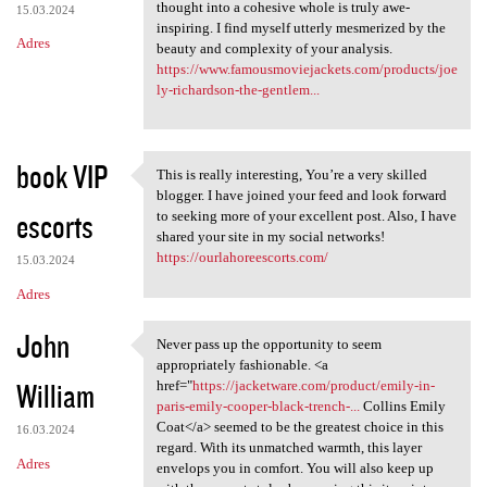
thought into a cohesive whole is truly awe-
15.03.2024
inspiring. I find myself utterly mesmerized by the
Adres
beauty and complexity of your analysis.
https://www.famousmoviejackets.com/products/joe
ly-richardson-the-gentlem...
book VIP
This is really interesting, You’re a very skilled
This is really interesting,
blogger. I have joined your feed and look forward
escorts
to seeking more of your excellent post. Also, I have
shared your site in my social networks!
https://ourlahoreescorts.com/
15.03.2024
Adres
John
Never pass up the opportunity to seem
Never pass up the opportunity
appropriately fashionable. <a
William
href="
https://jacketware.com/product/emily-in-
paris-emily-cooper-black-trench-...
Collins Emily
Coat</a> seemed to be the greatest choice in this
16.03.2024
regard. With its unmatched warmth, this layer
Adres
envelops you in comfort. You will also keep up