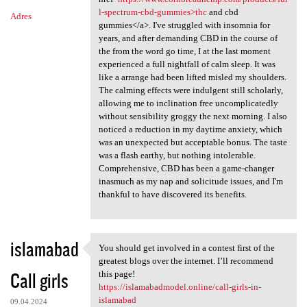
l-spectrum-cbd-gummies>thc
and cbd
Adres
gummies</a>. I've struggled with insomnia for
years, and after demanding CBD in the course of
the from the word go time, I at the last moment
experienced a full nightfall of calm sleep. It was
like a arrange had been lifted misled my shoulders.
The calming effects were indulgent still scholarly,
allowing me to inclination free uncomplicatedly
without sensibility groggy the next morning. I also
noticed a reduction in my daytime anxiety, which
was an unexpected but acceptable bonus. The taste
was a flash earthy, but nothing intolerable.
Comprehensive, CBD has been a game-changer
inasmuch as my nap and solicitude issues, and I'm
thankful to have discovered its benefits.
islamabad
You should get involved in a contest first of the
You should get involved in a
greatest blogs over the internet. I’ll recommend
Call girls
this page!
https://islamabadmodel.online/call-girls-in-
islamabad
09.04.2024