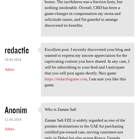
bonus. The tactfulness was a fraction lusty, but
nothing intolerable. Overall, CBD has been a
game-changer in compensation my siesta and
solicitude issues, and I'm grateful to arrange
discovered its benefits.
redactle
Excellent post. I recently discovered your blog and
Excellent post. I recently
wanted to express my sincere appreciation for the
10.04.2024
captivating content you have shared. In any case, I
will be subscribing to your feed and I anticipate
Adres
that you will post again shortly. Nice game
https://redactlegame.com
, I am sure you like this
game.
Anonim
Who is Zaman Safi
Who is Zaman Safi
12.04.2024
Zaman Safi FZE is widely regarded as one of the
premier destinations in the UAE for purchasing
Adres
certified pre-owned cars, serving customers not
only in Dubai but also across Kenya, Uganda,