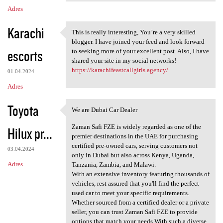
Adres
Karachi
This is really interesting, You’re a very skilled
This is really interesting,
blogger. I have joined your feed and look forward
escorts
to seeking more of your excellent post. Also, I have
shared your site in my social networks!
https://karachifeastcallgirls.agency/
01.04.2024
Adres
Toyota
We are Dubai Car Dealer
We are Dubai Car Dealer
Zaman Safi FZE is widely regarded as one of the
Hilux pr...
premier destinations in the UAE for purchasing
certified pre-owned cars, serving customers not
03.04.2024
only in Dubai but also across Kenya, Uganda,
Adres
Tanzania, Zambia, and Malawi.
With an extensive inventory featuring thousands of
vehicles, rest assured that you'll find the perfect
used car to meet your specific requirements.
Whether sourced from a certified dealer or a private
seller, you can trust Zaman Safi FZE to provide
options that match your needs.With such a diverse