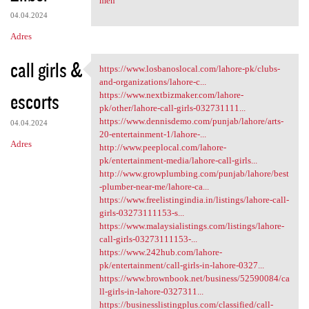
men
04.04.2024
Adres
call girls &
https://www.losbanoslocal.com/lahore-pk/clubs-
https://www.losbanoslocal.com
and-organizations/lahore-c...
escorts
https://www.nextbizmaker.com/lahore-
pk/other/lahore-call-girls-032731111...
https://www.dennisdemo.com/punjab/lahore/arts-
04.04.2024
20-entertainment-1/lahore-...
Adres
http://www.peeplocal.com/lahore-
pk/entertainment-media/lahore-call-girls...
http://www.growplumbing.com/punjab/lahore/best
-plumber-near-me/lahore-ca...
https://www.freelistingindia.in/listings/lahore-call-
girls-03273111153-s...
https://www.malaysialistings.com/listings/lahore-
call-girls-03273111153-...
https://www.242hub.com/lahore-
pk/entertainment/call-girls-in-lahore-0327...
https://www.brownbook.net/business/52590084/ca
ll-girls-in-lahore-0327311...
https://businesslistingplus.com/classified/call-