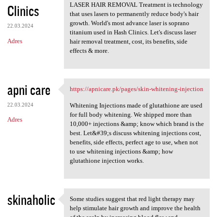
LASER HAIR REMOVAL Treatment is technology
Clinics
that uses lasers to permanently reduce body's hair
growth. World's most advance laser is soprano
22.03.2024
titanium used in Hash Clinics. Let's discuss laser
Adres
hair removal treatment, cost, its benefits, side
effects & more.
apni care
https://apnicare.pk/pages/skin-whitening-injection
https://apnicare.pk/pages
22.03.2024
Whitening Injections made of glutathione are used
for full body whitening. We shipped more than
Adres
10,000+ injections &amp; know which brand is the
best. Let&#39;s discuss whitening injections cost,
benefits, side effects, perfect age to use, when not
to use whitening injections &amp; how
glutathione injection works.
skinaholic
Some studies suggest that red light therapy may
Some studies suggest that red
help stimulate hair growth and improve the health