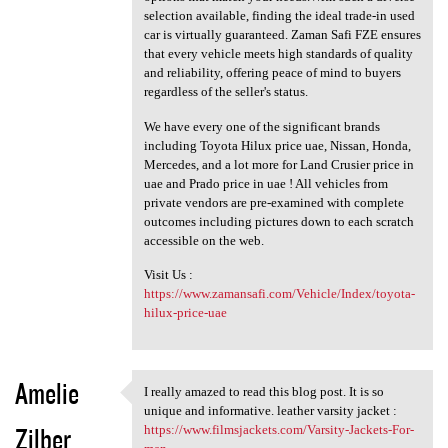
selection available, finding the ideal trade-in used
car is virtually guaranteed. Zaman Safi FZE ensures
that every vehicle meets high standards of quality
and reliability, offering peace of mind to buyers
regardless of the seller's status.
We have every one of the significant brands
including Toyota Hilux price uae, Nissan, Honda,
Mercedes, and a lot more for Land Crusier price in
uae and Prado price in uae ! All vehicles from
private vendors are pre-examined with complete
outcomes including pictures down to each scratch
accessible on the web.
Visit Us :
https://www.zamansafi.com/Vehicle/Index/toyota-
hilux-price-uae
Amelie
I really amazed to read this blog post. It is so
I really amazed to read this
unique and informative. leather varsity jacket :
Zilber
https://www.filmsjackets.com/Varsity-Jackets-For-