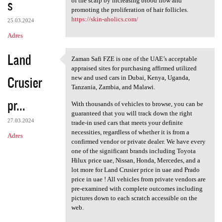
s
of the scalp by increasing blood flow and
promoting the proliferation of hair follicles.
https://skin-aholics.com/
25.03.2024
Adres
Land
Zaman Safi FZE is one of the UAE’s acceptable
Zaman Safi FZE is one of the
appraised sites for purchasing affirmed utilized
Crusier
new and used cars in Dubai, Kenya, Uganda,
Tanzania, Zambia, and Malawi.
pr...
With thousands of vehicles to browse, you can be
guaranteed that you will track down the right
27.03.2024
trade-in used cars that meets your definite
necessities, regardless of whether it is from a
Adres
confirmed vendor or private dealer. We have every
one of the significant brands including Toyota
Hilux price uae, Nissan, Honda, Mercedes, and a
lot more for Land Crusier price in uae and Prado
price in uae ! All vehicles from private vendors are
pre-examined with complete outcomes including
pictures down to each scratch accessible on the
web.