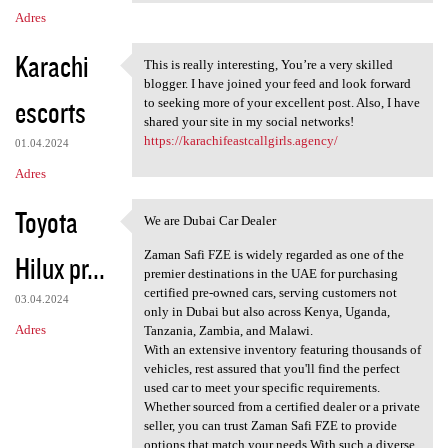
Adres
Karachi
This is really interesting, You’re a very skilled
This is really interesting,
blogger. I have joined your feed and look forward
escorts
to seeking more of your excellent post. Also, I have
shared your site in my social networks!
https://karachifeastcallgirls.agency/
01.04.2024
Adres
Toyota
We are Dubai Car Dealer
We are Dubai Car Dealer
Zaman Safi FZE is widely regarded as one of the
Hilux pr...
premier destinations in the UAE for purchasing
certified pre-owned cars, serving customers not
03.04.2024
only in Dubai but also across Kenya, Uganda,
Adres
Tanzania, Zambia, and Malawi.
With an extensive inventory featuring thousands of
vehicles, rest assured that you'll find the perfect
used car to meet your specific requirements.
Whether sourced from a certified dealer or a private
seller, you can trust Zaman Safi FZE to provide
options that match your needs.With such a diverse