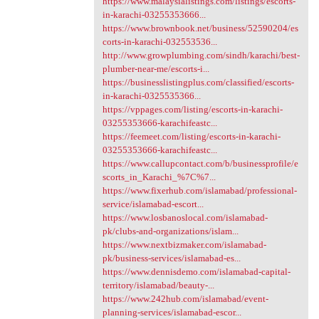
https://www.malaysialistings.com/listings/escorts-
in-karachi-03255353666...
https://www.brownbook.net/business/52590204/es
corts-in-karachi-032553536...
http://www.growplumbing.com/sindh/karachi/best-
plumber-near-me/escorts-i...
https://businesslistingplus.com/classified/escorts-
in-karachi-0325535366...
https://vppages.com/listing/escorts-in-karachi-
03255353666-karachifeastc...
https://feemeet.com/listing/escorts-in-karachi-
03255353666-karachifeastc...
https://www.callupcontact.com/b/businessprofile/e
scorts_in_Karachi_%7C%7...
https://www.fixerhub.com/islamabad/professional-
service/islamabad-escort...
https://www.losbanoslocal.com/islamabad-
pk/clubs-and-organizations/islam...
https://www.nextbizmaker.com/islamabad-
pk/business-services/islamabad-es...
https://www.dennisdemo.com/islamabad-capital-
territory/islamabad/beauty-...
https://www.242hub.com/islamabad/event-
planning-services/islamabad-escor...