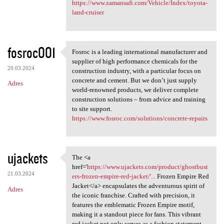
https://www.zamansafi.com/Vehicle/Index/toyota-
land-cruiser
fosroc001
Fosroc is a leading international manufacturer and
Fosroc is a leading
supplier of high performance chemicals for the
20.03.2024
construction industry, with a particular focus on
concrete and cement. But we don’t just supply
Adres
world-renowned products, we deliver complete
construction solutions – from advice and training
to site support.
https://www.fosroc.com/solutions/concrete-repairs
ujackets
The <a
The <a href='https://www
href='
https://www.ujackets.com/product/ghostbust
21.03.2024
ers-frozen-empire-red-jacket/'...
Frozen Empire Red
Jacket</a> encapsulates the adventurous spirit of
Adres
the iconic franchise. Crafted with precision, it
features the emblematic Frozen Empire motif,
making it a standout piece for fans. This vibrant
red jacket not only serves as a fashion statement