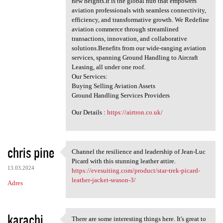
new heights.It is the global hub that empowers
a
aviation professionals with seamless connectivity,
efficiency, and transformative growth. We Redefine
r
aviation commerce through streamlined
z
transactions, innovation, and collaborative
solutions.Benefits from our wide-ranging aviation
e
services, spanning Ground Handling to Aircraft
Leasing, all under one roof.
Our Services:
Buying Selling Aviation Assets
Ground Handling Services Providers
Our Details :
https://airtron.co.uk/
chris pine
Channel the resilience and leadership of Jean-Luc
Channel the resilience and
Picard with this stunning leather attire.
13.03.2024
https://evesuiting.com/product/star-trek-picard-
leather-jacket-season-3/
Adres
karachi
There are some interesting things here. It's great to