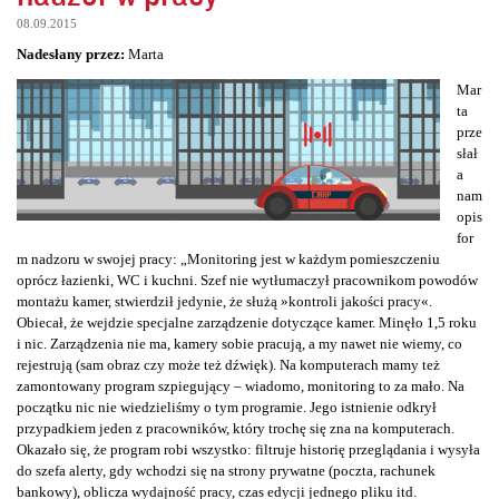
08.09.2015
Nadesłany przez:
Marta
Mar
ta
prze
słał
a
nam
opis
for
m nadzoru w swojej pracy: „Monitoring jest w każdym pomieszczeniu
oprócz łazienki, WC i kuchni. Szef nie wytłumaczył pracownikom powodów
montażu kamer, stwierdził jedynie, że służą »kontroli jakości pracy«.
Obiecał, że wejdzie specjalne zarządzenie dotyczące kamer. Minęło 1,5 roku
i nic. Zarządzenia nie ma, kamery sobie pracują, a my nawet nie wiemy, co
rejestrują (sam obraz czy może też dźwięk). Na komputerach mamy też
zamontowany program szpiegujący – wiadomo, monitoring to za mało. Na
początku nic nie wiedzieliśmy o tym programie. Jego istnienie odkrył
przypadkiem jeden z pracowników, który trochę się zna na komputerach.
Okazało się, że program robi wszystko: filtruje historię przeglądania i wysyła
do szefa alerty, gdy wchodzi się na strony prywatne (poczta, rachunek
bankowy), oblicza wydajność pracy, czas edycji jednego pliku itd.