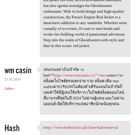
but also ignites nostalgia for Ghostbusters
enthusiasts. With its bold design and high-quality
construction, the Frozen Empire Red Jacket is a
must-have addition to any wardrobe. Whether worn
casually or to events, it's sure to turn heads and
evoke the thrilling world of paranormal adventure.
Step into the realm of Ghostbusters with style and
flair in this iconic red jacket.
wm casin
เล่นเกมอย่างไม่จำกัด <a
เล่นเกมอย่างไม่จำกัด <a href=
href="
https://www.wmcasino.cc/">wm
casino</a>
21.03.2024
สล็อตเว็บไซต์ตรงแตกง่าย รวม สล็อต เพิ่ม true
walletฝาก1รับ100ไม่ต้องทำเทิร์นถอนไม่จำกัดก็
Adres
เลยทำให้มีผู้เล่นใช้บริการ เว็บไซต์สล็อตออนไลน์
ที่มาแรงที่สุดในปี 2024 ไม่ผ่านผู้แทน และไม่ผ่าน
เอเย่นต์ เปิดให้บริการแก่สมาชิกนักพนันทุกคน
Hash
https://www.hashclinics.pk/laser-hair-removal
https://www.hashclinics.pk