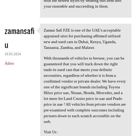
with the newest styles by wearing this item into
your ensemble and succeeding in them.
zamansafi
Zaman Safi FZE is one of the UAE’s acceptable
Zaman Safi FZE is one of the
appraised sites for purchasing affirmed utilized
u
new and used cars in Dubai, Kenya, Uganda,
Tanzania, Zambia, and Malawi.
19.03.2024
With thousands of vehicles to browse, you can be
Adres
guaranteed that you will track down the right
trade-in used cars that meets your definite
necessities, regardless of whether it is from a
confirmed vendor or private dealer. We have every
one of the significant brands including Toyota
Hilux price uae, Nissan, Honda, Mercedes, and a
lot more for Land Crusier price in uae and Prado
price in uae ! All vehicles from private vendors are
pre-examined with complete outcomes including
pictures down to each scratch accessible on the
web.
Visit Us :