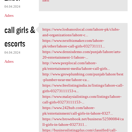
men
04.04.2024
Adres
call girls &
https://www.losbanoslocal.com/lahore-pk/clubs-
https://www.losbanoslocal.com
and-organizations/lahore-c...
escorts
https://www.nextbizmaker.com/lahore-
pk/other/lahore-call-girls-032731111...
https://www.dennisdemo.com/punjab/lahore/arts-
04.04.2024
20-entertainment-1/lahore-...
Adres
http://www.peeplocal.com/lahore-
pk/entertainment-media/lahore-call-girls...
http://www.growplumbing.com/punjab/lahore/best
-plumber-near-me/lahore-ca...
https://www.freelistingindia.in/listings/lahore-call-
girls-03273111153-s...
https://www.malaysialistings.com/listings/lahore-
call-girls-03273111153-...
https://www.242hub.com/lahore-
pk/entertainment/call-girls-in-lahore-0327...
https://www.brownbook.net/business/52590084/ca
ll-girls-in-lahore-0327311...
https://businesslistingplus.com/classified/call-