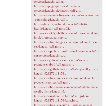
services/karachi-call-g...
https://citypages.pro/local-business-
services/karachi-pk/karachi-call-gi...
https://www.counselingnearme.com/karachi/online
-counseling/karachi-call-...
https://directory.achs.edu/karachi/holistic-
health/karachi-call-girls-92...
http://www.247globalbusinesssolutions.com/karac
hi-pk/professional-servic...
https://www.finditangeles.com/sindh/karachi/servi
ces/karachi-call-girls-...
https://www.preferredprofessionals.com/karachi/ev
ent-services/karachi-ca...
http://www.golocalezservices.com/karachi-
pk/night-clubs-1/call-girls-in-...
https://www.getlisteduae.com/listings/call-girls-in-
karachi-923272111153...
https://www.localhomeservicepros.com/karachi-
pk/event-services/call-girl...
https://www.bestincom.com/karachi/entertainment
s/call-girls-in-karachi-9...
https://www.realmobiweb.com/call-girls-in-
karachi-923272111153-karachi-c...
https://www.localstar.org/call-girls-in-karachi-