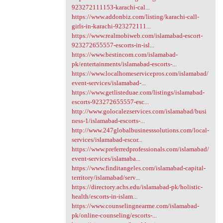
923272111153-karachi-cal...
https://www.addonbiz.com/listing/karachi-call-
girls-in-karachi-923272111...
https://www.realmobiweb.com/islamabad-escort-
923272655557-escorts-in-isl...
https://www.bestincom.com/islamabad-
pk/entertainments/islamabad-escorts-...
https://www.localhomeservicepros.com/islamabad/
event-services/islamabad-...
https://www.getlisteduae.com/listings/islamabad-
escorts-923272655557-esc...
http://www.golocalezservices.com/islamabad/busi
ness-1/islamabad-escorts-...
http://www.247globalbusinesssolutions.com/local-
services/islamabad-escor...
https://www.preferredprofessionals.com/islamabad/
event-services/islamaba...
https://www.finditangeles.com/islamabad-capital-
territory/islamabad/serv...
https://directory.achs.edu/islamabad-pk/holistic-
health/escorts-in-islam...
https://www.counselingnearme.com/islamabad-
pk/online-counseling/escorts-...