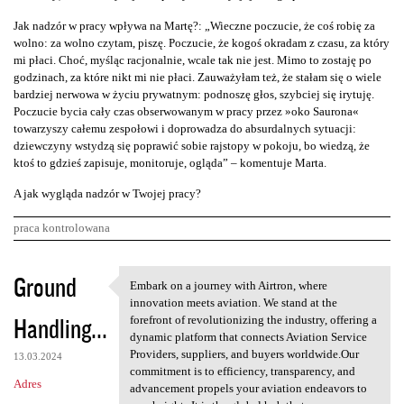
Jak nadzór w pracy wpływa na Martę?: „Wieczne poczucie, że coś robię za
wolno: za wolno czytam, piszę. Poczucie, że kogoś okradam z czasu, za który
mi płaci. Choć, myśląc racjonalnie, wcale tak nie jest. Mimo to zostaję po
godzinach, za które nikt mi nie płaci. Zauważyłam też, że stałam się o wiele
bardziej nerwowa w życiu prywatnym: podnoszę głos, szybciej się irytuję.
Poczucie bycia cały czas obserwowanym w pracy przez »oko Saurona«
towarzyszy całemu zespołowi i doprowadza do absurdalnych sytuacji:
dziewczyny wstydzą się poprawić sobie rajstopy w pokoju, bo wiedzą, że
ktoś to gdzieś zapisuje, monitoruje, ogląda” – komentuje Marta.
A jak wygląda nadzór w Twojej pracy?
praca kontrolowana
K
Ground
Embark on a journey with Airtron, where
Embark on a journey with
o
innovation meets aviation. We stand at the
Handling...
m
forefront of revolutionizing the industry, offering a
dynamic platform that connects Aviation Service
e
Providers, suppliers, and buyers worldwide.Our
13.03.2024
n
commitment is to efficiency, transparency, and
Adres
advancement propels your aviation endeavors to
t