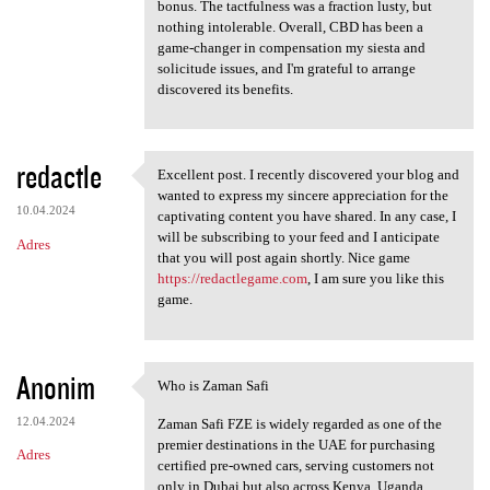
bonus. The tactfulness was a fraction lusty, but
nothing intolerable. Overall, CBD has been a
game-changer in compensation my siesta and
solicitude issues, and I'm grateful to arrange
discovered its benefits.
redactle
Excellent post. I recently discovered your blog and
Excellent post. I recently
wanted to express my sincere appreciation for the
10.04.2024
captivating content you have shared. In any case, I
will be subscribing to your feed and I anticipate
Adres
that you will post again shortly. Nice game
https://redactlegame.com
, I am sure you like this
game.
Anonim
Who is Zaman Safi
Who is Zaman Safi
12.04.2024
Zaman Safi FZE is widely regarded as one of the
premier destinations in the UAE for purchasing
Adres
certified pre-owned cars, serving customers not
only in Dubai but also across Kenya, Uganda,