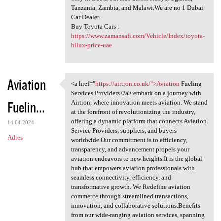
Tanzania, Zambia, and Malawi.We are no 1 Dubai
Car Dealer.
Buy Toyota Cars :
https://www.zamansafi.com/Vehicle/Index/toyota-
hilux-price-uae
Aviation
<a href="
https://airtron.co.uk/">Aviation
Fueling
<a href="https://airtron.co
Services Providers</a> embark on a journey with
Fuelin...
Airtron, where innovation meets aviation. We stand
at the forefront of revolutionizing the industry,
offering a dynamic platform that connects Aviation
14.04.2024
Service Providers, suppliers, and buyers
Adres
worldwide.Our commitment is to efficiency,
transparency, and advancement propels your
aviation endeavors to new heights.It is the global
hub that empowers aviation professionals with
seamless connectivity, efficiency, and
transformative growth. We Redefine aviation
commerce through streamlined transactions,
innovation, and collaborative solutions.Benefits
from our wide-ranging aviation services, spanning