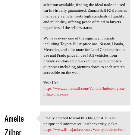
selection available, finding the ideal trade-in used
car is virtually guaranteed. Zaman Safi FZE ensures
that every vehicle meets high standards of quality
and reliability, offering peace of mind to buyers
regardless of the seller's status.
We have every one of the significant brands
including Toyota Hilux price uae, Nissan, Honda,
Mercedes, and a lot more for Land Crusier price in
uae and Prado price in uae ! All vehicles from
private vendors are pre-examined with complete
outcomes including pictures down to each scratch
accessible on the web.
Visit Us :
https://www.zamansafi.com/Vehicle/Index/toyota-
hilux-price-uae
Amelie
I really amazed to read this blog post. It is so
I really amazed to read this
unique and informative. leather varsity jacket :
Zilber
https://www.filmsjackets.com/Varsity-Jackets-For-