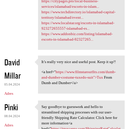
https://citypages.pro/local-business-
services/islamabad/escorts-in-islam...
https://www.techdirectory.io/islamabad-capital-
territory/islamabad/event...
https://www.localstar.org/escorts-in-islamabad-
923272655557-islamabad-es...
https://www.addonbiz.com/listing/islamabad-
escorts-in-islamabad-92327265...
David
It’s really very nice and useful post. Keep it up!!
It’s really very nice and
<a href="
https://www.filmstaroutfits.com/dumb-
Millar
and-dumber-costume-tuxedo-suit">Tux
From
Dumb and Dumber</a>
05.04.2024
Adres
Pinki
Say goodbye to guesswork and hello to
Say goodbye to guesswork and
streamlined shipping processes with our user-
08.04.2024
friendly Shipping Rate Calculator. Click here for
more information<a
Adres
href="
https://truxcargo.com/ShippingRateCalculat