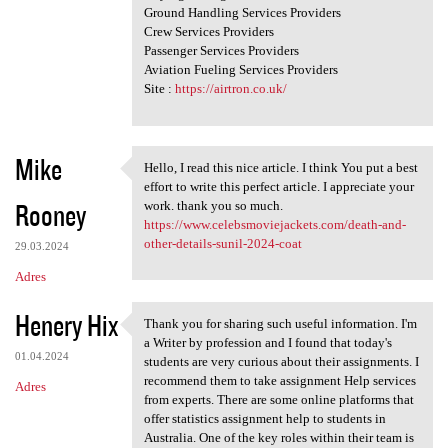
Ground Handling Services Providers
Crew Services Providers
Passenger Services Providers
Aviation Fueling Services Providers
Site :
https://airtron.co.uk/
Mike
Hello, I read this nice article. I think You put a best
Hello, I read this nice
effort to write this perfect article. I appreciate your
Rooney
work. thank you so much.
https://www.celebsmoviejackets.com/death-and-
other-details-sunil-2024-coat
29.03.2024
Adres
Henery Hix
Thank you for sharing such useful information. I'm
Thank you for sharing such
a Writer by profession and I found that today's
01.04.2024
students are very curious about their assignments. I
recommend them to take assignment Help services
Adres
from experts. There are some online platforms that
offer statistics assignment help to students in
Australia. One of the key roles within their team is