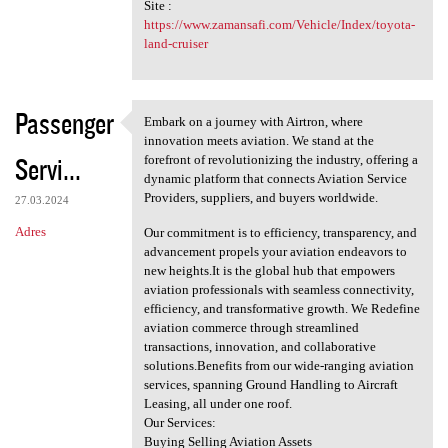
Site :
https://www.zamansafi.com/Vehicle/Index/toyota-
land-cruiser
Passenger
Embark on a journey with Airtron, where
Embark on a journey with
innovation meets aviation. We stand at the
Servi...
forefront of revolutionizing the industry, offering a
dynamic platform that connects Aviation Service
Providers, suppliers, and buyers worldwide.
27.03.2024
Adres
Our commitment is to efficiency, transparency, and
advancement propels your aviation endeavors to
new heights.It is the global hub that empowers
aviation professionals with seamless connectivity,
efficiency, and transformative growth. We Redefine
aviation commerce through streamlined
transactions, innovation, and collaborative
solutions.Benefits from our wide-ranging aviation
services, spanning Ground Handling to Aircraft
Leasing, all under one roof.
Our Services:
Buying Selling Aviation Assets