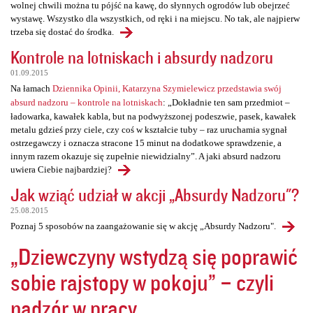
wolnej chwili można tu pójść na kawę, do słynnych ogrodów lub obejrzeć
wystawę. Wszystko dla wszystkich, od ręki i na miejscu. No tak, ale najpierw
trzeba się dostać do środka.
Kontrole na lotniskach i absurdy nadzoru
01.09.2015
Na łamach
Dziennika Opinii, Katarzyna Szymielewicz przedstawia swój
absurd nadzoru – kontrole na lotniskach
: „Dokładnie ten sam przedmiot –
ładowarka, kawałek kabla, but na podwyższonej podeszwie, pasek, kawałek
metalu gdzieś przy ciele, czy coś w kształcie tuby – raz uruchamia sygnał
ostrzegawczy i oznacza stracone 15 minut na dodatkowe sprawdzenie, a
innym razem okazuje się zupełnie niewidzialny”. A jaki absurd nadzoru
uwiera Ciebie najbardziej?
Jak wziąć udział w akcji „Absurdy Nadzoru"?
25.08.2015
Poznaj 5 sposobów na zaangażowanie się w akcję „Absurdy Nadzoru".
„Dziewczyny wstydzą się poprawić
sobie rajstopy w pokoju” – czyli
nadzór w pracy