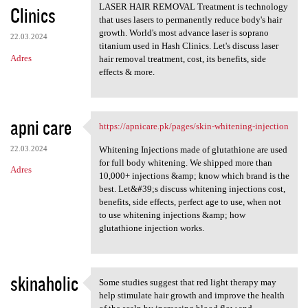
LASER HAIR REMOVAL Treatment is technology
Clinics
that uses lasers to permanently reduce body's hair
growth. World's most advance laser is soprano
22.03.2024
titanium used in Hash Clinics. Let's discuss laser
Adres
hair removal treatment, cost, its benefits, side
effects & more.
apni care
https://apnicare.pk/pages/skin-whitening-injection
https://apnicare.pk/pages
22.03.2024
Whitening Injections made of glutathione are used
for full body whitening. We shipped more than
Adres
10,000+ injections &amp; know which brand is the
best. Let&#39;s discuss whitening injections cost,
benefits, side effects, perfect age to use, when not
to use whitening injections &amp; how
glutathione injection works.
skinaholic
Some studies suggest that red light therapy may
Some studies suggest that red
help stimulate hair growth and improve the health