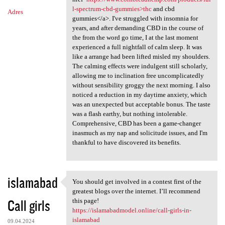
l-spectrum-cbd-gummies>thc
and cbd
Adres
gummies</a>. I've struggled with insomnia for
years, and after demanding CBD in the course of
the from the word go time, I at the last moment
experienced a full nightfall of calm sleep. It was
like a arrange had been lifted misled my shoulders.
The calming effects were indulgent still scholarly,
allowing me to inclination free uncomplicatedly
without sensibility groggy the next morning. I also
noticed a reduction in my daytime anxiety, which
was an unexpected but acceptable bonus. The taste
was a flash earthy, but nothing intolerable.
Comprehensive, CBD has been a game-changer
inasmuch as my nap and solicitude issues, and I'm
thankful to have discovered its benefits.
islamabad
You should get involved in a contest first of the
You should get involved in a
greatest blogs over the internet. I’ll recommend
Call girls
this page!
https://islamabadmodel.online/call-girls-in-
islamabad
09.04.2024