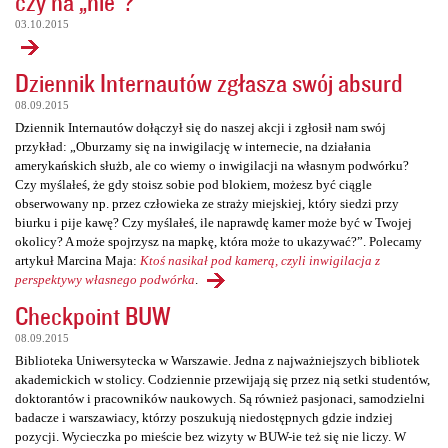
czy na „nie”?
03.10.2015
Dziennik Internautów zgłasza swój absurd
08.09.2015
Dziennik Internautów dołączył się do naszej akcji i zgłosił nam swój
przykład: „Oburzamy się na inwigilację w internecie, na działania
amerykańskich służb, ale co wiemy o inwigilacji na własnym podwórku?
Czy myślałeś, że gdy stoisz sobie pod blokiem, możesz być ciągle
obserwowany np. przez człowieka ze straży miejskiej, który siedzi przy
biurku i pije kawę? Czy myślałeś, ile naprawdę kamer może być w Twojej
okolicy? A może spojrzysz na mapkę, która może to ukazywać?”. Polecamy
artykuł Marcina Maja:
Ktoś nasikał pod kamerą, czyli inwigilacja z
perspektywy własnego podwórka
.
Checkpoint BUW
08.09.2015
Biblioteka Uniwersytecka w Warszawie. Jedna z najważniejszych bibliotek
akademickich w stolicy. Codziennie przewijają się przez nią setki studentów,
doktorantów i pracowników naukowych. Są również pasjonaci, samodzielni
badacze i warszawiacy, którzy poszukują niedostępnych gdzie indziej
pozycji. Wycieczka po mieście bez wizyty w BUW-ie też się nie liczy. W