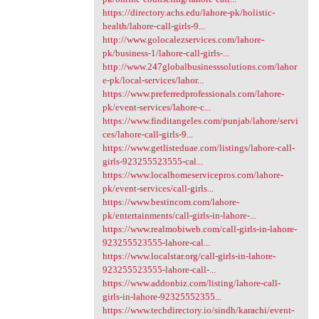
https://directory.achs.edu/lahore-pk/holistic-
health/lahore-call-girls-9...
http://www.golocalezservices.com/lahore-
pk/business-1/lahore-call-girls-...
http://www.247globalbusinesssolutions.com/lahor
e-pk/local-services/lahor...
https://www.preferredprofessionals.com/lahore-
pk/event-services/lahore-c...
https://www.finditangeles.com/punjab/lahore/servi
ces/lahore-call-girls-9...
https://www.getlisteduae.com/listings/lahore-call-
girls-923255523555-cal...
https://www.localhomeservicepros.com/lahore-
pk/event-services/call-girls...
https://www.bestincom.com/lahore-
pk/entertainments/call-girls-in-lahore-...
https://www.realmobiweb.com/call-girls-in-lahore-
923255523555-lahore-cal...
https://www.localstar.org/call-girls-in-lahore-
923255523555-lahore-call-...
https://www.addonbiz.com/listing/lahore-call-
girls-in-lahore-92325552355...
https://www.techdirectory.io/sindh/karachi/event-