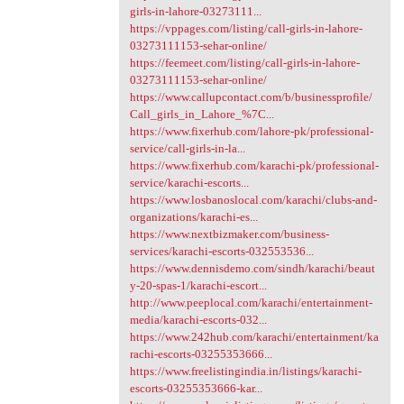
girls-in-lahore-03273111...
https://vppages.com/listing/call-girls-in-lahore-
03273111153-sehar-online/
https://feemeet.com/listing/call-girls-in-lahore-
03273111153-sehar-online/
https://www.callupcontact.com/b/businessprofile/
Call_girls_in_Lahore_%7C...
https://www.fixerhub.com/lahore-pk/professional-
service/call-girls-in-la...
https://www.fixerhub.com/karachi-pk/professional-
service/karachi-escorts...
https://www.losbanoslocal.com/karachi/clubs-and-
organizations/karachi-es...
https://www.nextbizmaker.com/business-
services/karachi-escorts-032553536...
https://www.dennisdemo.com/sindh/karachi/beaut
y-20-spas-1/karachi-escort...
http://www.peeplocal.com/karachi/entertainment-
media/karachi-escorts-032...
https://www.242hub.com/karachi/entertainment/ka
rachi-escorts-03255353666...
https://www.freelistingindia.in/listings/karachi-
escorts-03255353666-kar...