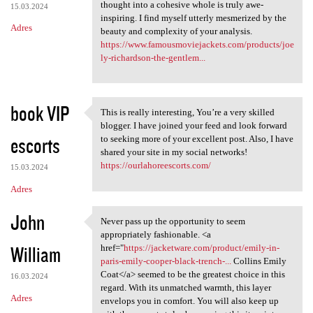
thought into a cohesive whole is truly awe-
15.03.2024
inspiring. I find myself utterly mesmerized by the
Adres
beauty and complexity of your analysis.
https://www.famousmoviejackets.com/products/joe
ly-richardson-the-gentlem...
book VIP
This is really interesting, You’re a very skilled
This is really interesting,
blogger. I have joined your feed and look forward
escorts
to seeking more of your excellent post. Also, I have
shared your site in my social networks!
https://ourlahoreescorts.com/
15.03.2024
Adres
John
Never pass up the opportunity to seem
Never pass up the opportunity
appropriately fashionable. <a
William
href="
https://jacketware.com/product/emily-in-
paris-emily-cooper-black-trench-...
Collins Emily
Coat</a> seemed to be the greatest choice in this
16.03.2024
regard. With its unmatched warmth, this layer
Adres
envelops you in comfort. You will also keep up