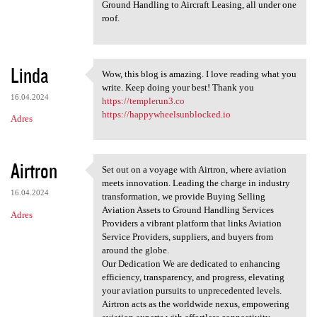
Ground Handling to Aircraft Leasing, all under one
roof.
Linda
Wow, this blog is amazing. I love reading what you
Wow, this blog is amazing. I
write. Keep doing your best! Thank you
16.04.2024
https://templerun3.co
https://happywheelsunblocked.io
Adres
Airtron
Set out on a voyage with Airtron, where aviation
Set out on a voyage with
meets innovation. Leading the charge in industry
16.04.2024
transformation, we provide Buying Selling
Aviation Assets to Ground Handling Services
Adres
Providers a vibrant platform that links Aviation
Service Providers, suppliers, and buyers from
around the globe.
Our Dedication We are dedicated to enhancing
efficiency, transparency, and progress, elevating
your aviation pursuits to unprecedented levels.
Airtron acts as the worldwide nexus, empowering