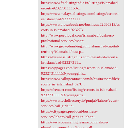
https://www.freelistingindia.in/listings/islamabad-
escorts-923273111153-...
https://www.malaysialistings.com/listings/escorts-
in-islamabad-923273111...
https://www.brownbook.net/business/52590313/es
corts-in-islamabad-9232731...
http://www.peeplocal.com/islamabad/business-
professional-services/escort...
http://www.growplumbing.com/islamabad-capital-
territory/islamabad/best-p...
https://businesslistingplus.com/classified/escorts-
in-islamabad-92327311...
https://vppages.com/listing/escorts-in-islamabad-
923273111153-younggirls...
https://www.callupcontact.com/b/businessprofile/e
scorts_in_islamabad_%7C...
https://feemeet.com/listing/escorts-in-islamabad-
923273111153-younggirls...
https://www.techdirectory.io/punjab/lahore/event-
services/call-girls-in-...
https://citypages.pro/local-business-
services/lahore/call-girls-in-lahor...
https://www.counselingnearme.com/lahore-
pk/online-counseling/lahore-call...