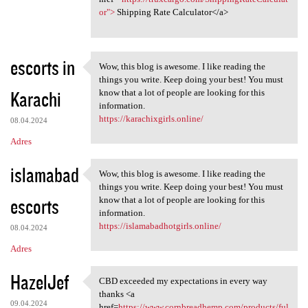
or">
Shipping Rate Calculator</a>
escorts in
Wow, this blog is awesome. I like reading the
Wow, this blog is awesome. I
things you write. Keep doing your best! You must
Karachi
know that a lot of people are looking for this
information.
https://karachixgirls.online/
08.04.2024
Adres
islamabad
Wow, this blog is awesome. I like reading the
Wow, this blog is awesome. I
things you write. Keep doing your best! You must
escorts
know that a lot of people are looking for this
information.
https://islamabadhotgirls.online/
08.04.2024
Adres
HazelJef
CBD exceeded my expectations in every way
CBD exceeded my expectations
thanks <a
09.04.2024
href=
https://www.cornbreadhemp.com/products/ful