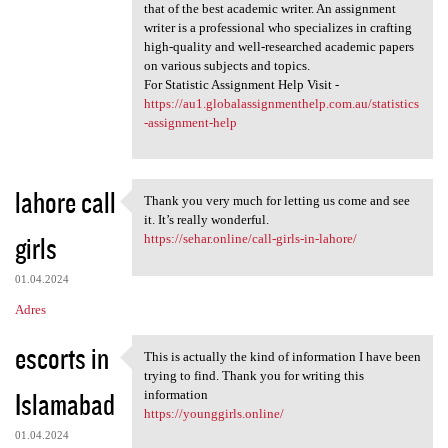
that of the best academic writer. An assignment
writer is a professional who specializes in crafting
high-quality and well-researched academic papers
on various subjects and topics.
For Statistic Assignment Help Visit -
https://au1.globalassignmenthelp.com.au/statistics
-assignment-help
lahore call
Thank you very much for letting us come and see
Thank you very much for
it. It’s really wonderful.
girls
https://sehar.online/call-girls-in-lahore/
01.04.2024
Adres
escorts in
This is actually the kind of information I have been
This is actually the kind of
trying to find. Thank you for writing this
Islamabad
information
https://younggirls.online/
01.04.2024