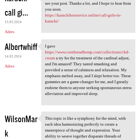
There are some interesting
see your post. Thanks a lot, and I hope to hear from
call gi...
you soon.
https://karachihotservice.online/call-girls-in-
karachi/
13.03.2024
Adres
Albertwhiff
I gave
I gave https://www
https://www.cornbreadhemp.com/collections/cbd-
14.03.2024
cream
a try for the treatment of the cardinal adjust,
and I'm amazed! They tasted smashing and
Adres
provided a sense of calmness and relaxation. My
emphasis melted away, and I slept better too. These
gummies are a game-changer for me, and I greatly
endorse them to anyone seeking spontaneous stress
alleviation and improved sleep.
WilsonMar
This topic is like a symphony for the mind, with
This topic is like a symphony
each idea harmonizing perfectly to create a
k
masterpiece of thought and expression. Your
ability to weave together disparate threads of