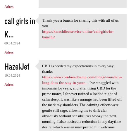
Adres
call girls in
Thank you a bunch for sharing this with all of us
Thank you a bunch for sharing
you.
K...
https://karachihotservice.online/call-girls-in-
karachi/
09.04.2024
Adres
HazelJef
CBD exceeded my expectations in every way
CBD exceeded my expectations
thanks
10.04.2024
https://www.cornbreadhemp.com/blogs/learn/how-
long-does-thc-stay-in-your...
. I've struggled with
Adres
insomnia for years, and after tiring CBD for the
prime mores, I for ever trained a loaded night of
calm sleep. It was like a arrange had been lifted off
the mark my shoulders. The calming effects were
gentle still sage, allowing me to drift afar
obviously without sensibilities woozy the next
morning. I also noticed a reduction in my daytime
desire, which was an unexpected but welcome