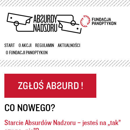
Przejdź
do
treści
START
O AKCJI
REGULAMIN
AKTUALNOŚCI
O FUNDACJI PANOPTYKON
CO NOWEGO?
Starcie Absurdów Nadzoru – jesteś na „tak”