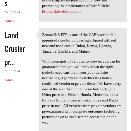
s
of the scalp by increasing blood flow and
promoting the proliferation of hair follicles.
https://skin-aholics.com/
25.03.2024
Adres
Land
Zaman Safi FZE is one of the UAE’s acceptable
Zaman Safi FZE is one of the
appraised sites for purchasing affirmed utilized
Crusier
new and used cars in Dubai, Kenya, Uganda,
Tanzania, Zambia, and Malawi.
pr...
With thousands of vehicles to browse, you can be
guaranteed that you will track down the right
27.03.2024
trade-in used cars that meets your definite
necessities, regardless of whether it is from a
Adres
confirmed vendor or private dealer. We have every
one of the significant brands including Toyota
Hilux price uae, Nissan, Honda, Mercedes, and a
lot more for Land Crusier price in uae and Prado
price in uae ! All vehicles from private vendors are
pre-examined with complete outcomes including
pictures down to each scratch accessible on the
web.