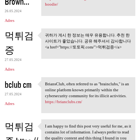
Brown...
hoodie/
26.05.2024
Adres
먹튀검
귀하가 게시 한 정보는 매우 유용합니다. 추천 한
귀하가 게시 한 정보는 매우 유용
사이트가 좋았습니다. 공유 해주셔서 감사합니다
합니다. 추천 한
증
<a href="https://토토픽.com/">먹튀검증</a>
27.05.2024
Adres
bclub cm
BriansClub, often referred to as "brainclubs," is an
BriansClub, often referred to
online platform known primarily within the
27.05.2024
cybersecurity community for its illicit activities.
https://brianclubs.cm/
Adres
먹튀검
I am happy to find this post very useful for me, as it
I am happy to find this post
contains lot of information. I always prefer to read
the quality content and this thing I found in you