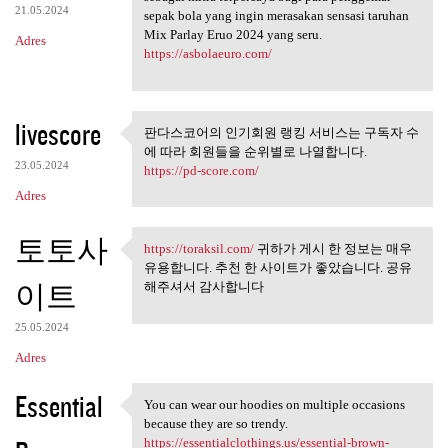
21.05.2024
sepak bola yang ingin merasakan sensasi taruhan
Mix Parlay Eruo 2024 yang seru.
Adres
https://asbolaeuro.com/
livescore
판다스코어의 인기회원 랭킹 서비스는 구독자 수
판다스코어의 인기회원 랭킹 서
에 따라 회원들을 순위별로 나열합니다.
비스는 구독자 수에 따라
23.05.2024
https://pd-score.com/
Adres
토토사
https://toraksil.com/
귀하가 게시 한 정보는 매우
https://toraksil.com/ 귀하가 게시
유용합니다. 추천 한 사이트가 좋았습니다. 공유
이트
해주셔서 감사합니다
25.05.2024
Adres
Essential
You can wear our hoodies on multiple occasions
You can wear our hoodies on
because they are so trendy.
https://essentialclothings.us/essential-brown-