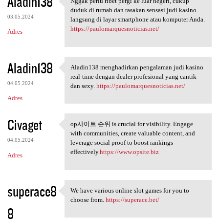
Aladin138
Nggak perlu ribet pergi ke luar negeri, cukup
Nggak perlu ribet pergi ke
duduk di rumah dan rasakan sensasi judi kasino
03.05.2024
langsung di layar smartphone atau komputer Anda.
https://paulomarquesnoticias.net/
Adres
Aladin138
Aladin138 menghadirkan pengalaman judi kasino
Aladin138 menghadirkan
real-time dengan dealer profesional yang cantik
04.05.2024
dan sexy.
https://paulomarquesnoticias.net/
Adres
Civaget
op사이트 순위 is crucial for visibility. Engage
op사이트 순위 is crucial for
with communities, create valuable content, and
04.05.2024
leverage social proof to boost rankings
effectively.
https://www.opsite.biz
Adres
superace8
We have various online slot games for you to
We have various online slot
choose from.
https://superace.bet/
8