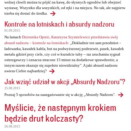
wolnej chwili można tu pójść na kawę, do słynnych ogrodów lub obejrzeć
wystawę. Wszystko dla wszystkich, od ręki i na miejscu. No tak, ale najpierw
trzeba się dostać do środka.
Kontrole na lotniskach i absurdy nadzoru
01.09.2015
Na łamach
Dziennika Opinii, Katarzyna Szymielewicz przedstawia swój
absurd nadzoru – kontrole na lotniskach
: „Dokładnie ten sam przedmiot –
ładowarka, kawałek kabla, but na podwyższonej podeszwie, pasek, kawałek
metalu gdzieś przy ciele, czy coś w kształcie tuby – raz uruchamia sygnał
ostrzegawczy i oznacza stracone 15 minut na dodatkowe sprawdzenie, a
innym razem okazuje się zupełnie niewidzialny”. A jaki absurd nadzoru
uwiera Ciebie najbardziej?
Jak wziąć udział w akcji „Absurdy Nadzoru"?
25.08.2015
Poznaj 5 sposobów na zaangażowanie się w akcję „Absurdy Nadzoru".
Myślicie, że następnym krokiem
będzie drut kolczasty?
26.08.2015