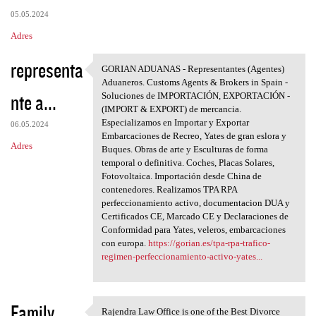
05.05.2024
Adres
representa
GORIAN ADUANAS - Representantes (Agentes)
GORIAN ADUANAS -
Aduaneros. Customs Agents & Brokers in Spain -
nte a...
Soluciones de IMPORTACIÓN, EXPORTACIÓN -
(IMPORT & EXPORT) de mercancia.
Especializamos en Importar y Exportar
06.05.2024
Embarcaciones de Recreo, Yates de gran eslora y
Adres
Buques. Obras de arte y Esculturas de forma
temporal o definitiva. Coches, Placas Solares,
Fotovoltaica. Importación desde China de
contenedores. Realizamos TPA RPA
perfeccionamiento activo, documentacion DUA y
Certificados CE, Marcado CE y Declaraciones de
Conformidad para Yates, veleros, embarcaciones
con europa.
https://gorian.es/tpa-rpa-trafico-
regimen-perfeccionamiento-activo-yates...
Family
Rajendra Law Office is one of the Best Divorce