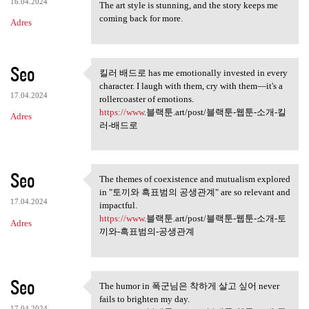
16.04.2024
The art style is stunning, and the story keeps me
coming back for more.
Adres
Seo
킬러 배드로 has me emotionally invested in every
킬러 배드로 has me emotionally
character. I laugh with them, cry with them—it's a
17.04.2024
rollercoaster of emotions.
https://www
.블랙툰.art/post/블랙툰-웹툰-소개-킬
Adres
러-배드로
Seo
The themes of coexistence and mutualism explored
The themes of coexistence and
in "토끼와 흑표범의 공생관계" are so relevant and
17.04.2024
impactful.
https://www
.블랙툰.art/post/블랙툰-웹툰-소개-토
Adres
끼와-흑표범의-공생관계
Seo
The humor in 폭군님은 착하게 살고 싶어 never
The humor in 폭군님은 착하게 살고
fails to brighten my day.
17.04.2024