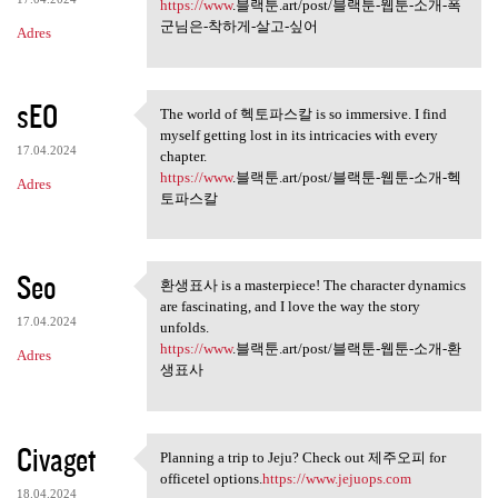
싶어
https://www
.블랙툰.art/post/블랙툰-웹툰-소개-폭
군님은-착하게-살고-싶어
Adres
sEO
The world of 헥토파스칼 is so immersive. I find
The world of 헥토파스칼 is so
myself getting lost in its intricacies with every
17.04.2024
chapter.
https://www
.블랙툰.art/post/블랙툰-웹툰-소개-헥
Adres
토파스칼
Seo
환생표사 is a masterpiece! The character dynamics
환생표사 is a masterpiece! The
are fascinating, and I love the way the story
17.04.2024
unfolds.
https://www
.블랙툰.art/post/블랙툰-웹툰-소개-환
Adres
생표사
Civaget
Planning a trip to Jeju? Check out 제주오피 for
Planning a trip to Jeju?
officetel options.
https://www.jejuops.com
18.04.2024