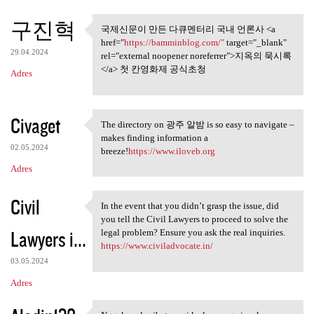
구진혁
국제신문이 만든 다큐멘터리 국내 언론사 <a
국제신문이 만든 다큐멘터리 국
href="
https://bamminblog.com/"
target="_blank"
내 언론사 <a href
29.04.2024
rel="external noopener noreferrer">지옥의 묵시록
</a> 첫 칸영화제 공식초청
Adres
Civaget
The directory on 광주 알밤 is so easy to navigate –
The directory on 광주 알밤 is so
makes finding information a
02.05.2024
breeze!
https://www.iloveb.org
Adres
Civil
In the event that you didn’t grasp the issue, did
In the event that you didn’t
you tell the Civil Lawyers to proceed to solve the
Lawyers i...
legal problem? Ensure you ask the real inquiries.
https://www.civiladvocate.in/
03.05.2024
Adres