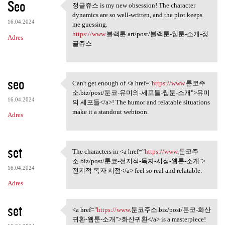
Seo
정글쥬스 is my new obsession! The character
정글쥬스 is my new obsession! The
dynamics are so well-written, and the plot keeps
16.04.2024
me guessing.
https://www
.블랙툰.art/post/블랙툰-웹툰-소개-정
Adres
글쥬스
seo
Can't get enough of <a href="
https://www
.툰코주
Can't get enough of <a href=
소.biz/post/툰코-유미의-세포들-웹툰-소개">유미
16.04.2024
의 세포들</a>! The humor and relatable situations
make it a standout webtoon.
Adres
set
The characters in <a href="
https://www
.툰코주
The characters in <a href=
소.biz/post/툰코-전지적-독자-시점-웹툰-소개">
16.04.2024
전지적 독자 시점</a> feel so real and relatable.
Adres
set
<a href="
https://www
.툰코주소.biz/post/툰코-화산
<a href="https://www.툰코주소.biz
귀환-웹툰-소개">화산귀환</a> is a masterpiece!