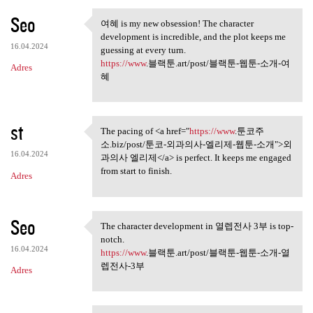
Seo
여혜 is my new obsession! The character
여혜 is my new obsession! The
development is incredible, and the plot keeps me
16.04.2024
guessing at every turn.
https://www
.블랙툰.art/post/블랙툰-웹툰-소개-여
Adres
혜
st
The pacing of <a href="
https://www
.툰코주
The pacing of <a href="https:
소.biz/post/툰코-외과의사-엘리제-웹툰-소개">외
16.04.2024
과의사 엘리제</a> is perfect. It keeps me engaged
from start to finish.
Adres
Seo
The character development in 열렙전사 3부 is top-
The character development in
notch.
16.04.2024
https://www
.블랙툰.art/post/블랙툰-웹툰-소개-열
렙전사-3부
Adres