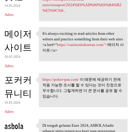
euro/nisssport/2024%E6%AD%90%E6%B4%B2
14.05.2024
%E5%9C%8...
Adres
메이저
It's always exciting to read articles from other
It's always exciting to read
writers and practice something from their web sites
사이트
<a href="
https://casinositekorean.com/">
메이저 사
이트</a>
16.05.2024
Adres
포커커
https://poker-pan.com/
이 때문에 제공하기 전에
https://poker-pan.com/ 이 때문에
적용 가능한 조사를 할 수 있다는 것이 진정으로
뮤니티
우수합니다. 그렇게하면 더 큰 문서를 공유 할 수
있습니다.
19.05.2024
Adres
asbola
Di tengah gelaran Euro 2024, ASBOLA hadir
Di tengah gelaran Euro 2024,
sebagai mitra terpercaya bagi para penggemar