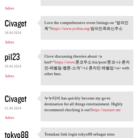
Adres
Civaget
Love the comprehensive event listings on "밤의민
Love the comprehensive event
족"!
https://www.yesbm.org/
밤의민족최신주소
18.04.2024
Adres
pi123
I love discussing theories about <a
I love discussing theories
href="
https://www
.툰코주소.biz/post/툰코-나-혼자
19.04.2024
만-레벨얼-웹툰-소개">나 혼자만 레벨업</a> with
other fans.
Adres
Civaget
누누티비 has quickly become my go-to
누누티비 has quickly become my go
destination for all things entertainment. Highly
21.04.2024
recommend checking it out!
https://nunutv.me
Adres
tokyo88
Temukan link login tokyo88 sebagai situs