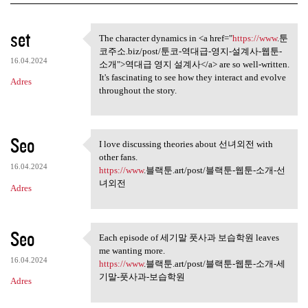
K
set
The character dynamics in <a href="
https://www
.툰
The character dynamics in <a
o
코주소.biz/post/툰코-역대급-영지-설계사-웹툰-
16.04.2024
m
소개">역대급 영지 설계사</a> are so well-written.
It's fascinating to see how they interact and evolve
Adres
e
throughout the story.
n
t
Seo
a
I love discussing theories about 선녀외전 with
I love discussing theories
other fans.
r
16.04.2024
https://www
.블랙툰.art/post/블랙툰-웹툰-소개-선
z
녀외전
Adres
e
Seo
Each episode of 세기말 풋사과 보습학원 leaves
Each episode of 세기말 풋사과 보습
me wanting more.
학원
16.04.2024
https://www
.블랙툰.art/post/블랙툰-웹툰-소개-세
기말-풋사과-보습학원
Adres