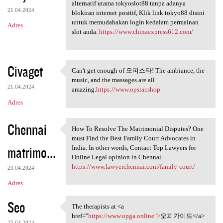
Temukan link login tokyo88
alternatif utama tokyoslot88 tanpa adanya
21.04.2024
blokiran internet positif, Klik link tokyo88 disini
untuk memudahakan login kedalam permainan
Adres
slot anda.
https://www.chinaexpress612.com/
Civaget
Can't get enough of 오피스타! The ambiance, the
Can't get enough of 오피스타! The
music, and the massages are all
21.04.2024
amazing.
https://www.opstar.shop
Adres
Chennai
How To Resolve The Matrimonial Disputes? One
How To Resolve The
must Find the Best Family Court Advocates in
matrimo...
India. In other words, Contact Top Lawyers for
Online Legal opinion in Chennai.
https://www.lawyerchennai.com/family-court/
23.04.2024
Adres
Seo
The therapists at <a
The therapists at <a href=
href="
https://www.opga.online">
오피가이드</a>
25.04.2024