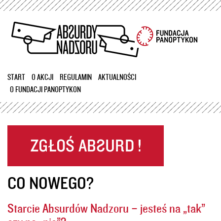
Przejdź
do
treści
START
O AKCJI
REGULAMIN
AKTUALNOŚCI
O FUNDACJI PANOPTYKON
CO NOWEGO?
Starcie Absurdów Nadzoru – jesteś na „tak”