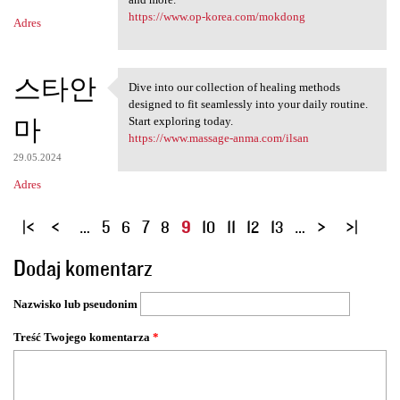
https://www.op-korea.com/mokdong
Adres
스타안
Dive into our collection of healing methods
Dive into our collection of
designed to fit seamlessly into your daily routine.
마
Start exploring today.
https://www.massage-anma.com/ilsan
29.05.2024
Adres
S
…
5
6
7
8
9
10
11
12
13
…
t
Dodaj komentarz
r
o
Nazwisko lub pseudonim
n
y
Treść Twojego komentarza
*