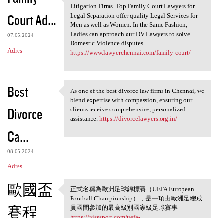
Rajendra Law Office is one of
Litigation Firms. Top Family Court Lawyers for
Court Ad...
Legal Separation offer quality Legal Services for
Men as well as Women. In the Same Fashion,
Ladies can approach our DV Lawyers to solve
07.05.2024
Domestic Violence disputes.
Adres
https://www.lawyerchennai.com/family-court/
Best
As one of the best divorce law firms in Chennai, we
As one of the best divorce
blend expertise with compassion, ensuring our
Divorce
clients receive comprehensive, personalized
assistance.
https://divorcelawyers.org.in/
Ca...
08.05.2024
Adres
歐國盃
正式名稱為歐洲足球錦標賽（UEFA European
正式名稱為歐洲足球錦標賽
Football Championship），是一項由歐洲足總成
（UEFA European
賽程
員國間參加的最高級別國家級足球賽事
https://nisssport.com/uefa-