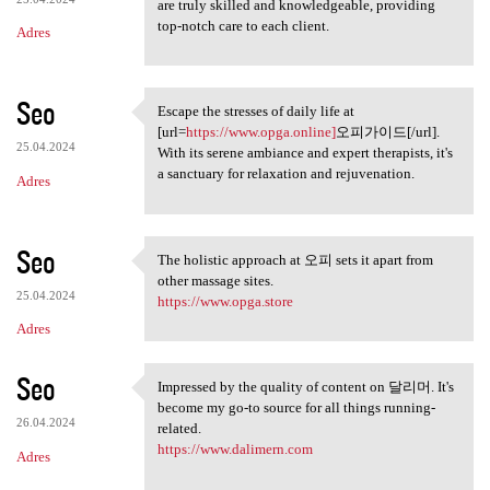
are truly skilled and knowledgeable, providing
top-notch care to each client.
Adres
Seo
Escape the stresses of daily life at
Escape the stresses of daily
[url=
https://www.opga.online]
오피가이드[/url].
25.04.2024
With its serene ambiance and expert therapists, it's
a sanctuary for relaxation and rejuvenation.
Adres
Seo
The holistic approach at 오피 sets it apart from
The holistic approach at 오피
other massage sites.
25.04.2024
https://www.opga.store
Adres
Seo
Impressed by the quality of content on 달리머. It's
Impressed by the quality of
become my go-to source for all things running-
26.04.2024
related.
https://www.dalimern.com
Adres