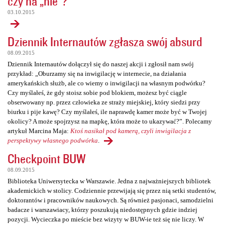
czy na „nie”?
03.10.2015
Dziennik Internautów zgłasza swój absurd
08.09.2015
Dziennik Internautów dołączył się do naszej akcji i zgłosił nam swój
przykład: „Oburzamy się na inwigilację w internecie, na działania
amerykańskich służb, ale co wiemy o inwigilacji na własnym podwórku?
Czy myślałeś, że gdy stoisz sobie pod blokiem, możesz być ciągle
obserwowany np. przez człowieka ze straży miejskiej, który siedzi przy
biurku i pije kawę? Czy myślałeś, ile naprawdę kamer może być w Twojej
okolicy? A może spojrzysz na mapkę, która może to ukazywać?”. Polecamy
artykuł Marcina Maja:
Ktoś nasikał pod kamerą, czyli inwigilacja z
perspektywy własnego podwórka
.
Checkpoint BUW
08.09.2015
Biblioteka Uniwersytecka w Warszawie. Jedna z najważniejszych bibliotek
akademickich w stolicy. Codziennie przewijają się przez nią setki studentów,
doktorantów i pracowników naukowych. Są również pasjonaci, samodzielni
badacze i warszawiacy, którzy poszukują niedostępnych gdzie indziej
pozycji. Wycieczka po mieście bez wizyty w BUW-ie też się nie liczy. W