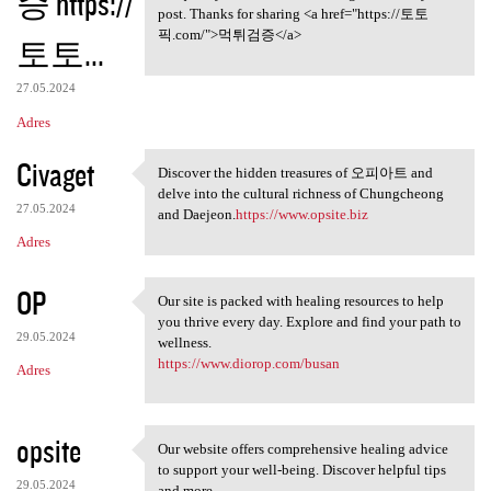
증 https://
post. Thanks for sharing <a href="https://토토
픽.com/">먹튀검증</a>
토토...
27.05.2024
Adres
Civaget
Discover the hidden treasures of 오피아트 and
Discover the hidden treasures
delve into the cultural richness of Chungcheong
27.05.2024
and Daejeon.
https://www.opsite.biz
Adres
OP
Our site is packed with healing resources to help
Our site is packed with
you thrive every day. Explore and find your path to
29.05.2024
wellness.
https://www.diorop.com/busan
Adres
opsite
Our website offers comprehensive healing advice
Our website offers
to support your well-being. Discover helpful tips
29.05.2024
and more.