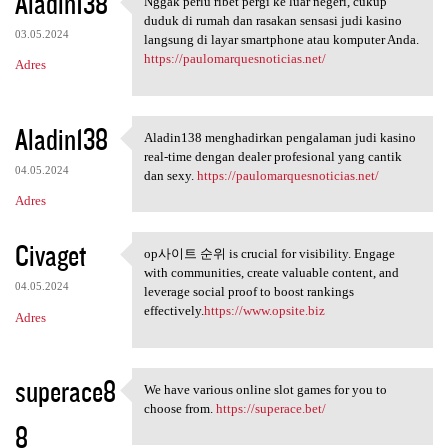
Aladin138
Nggak perlu ribet pergi ke luar negeri, cukup
Nggak perlu ribet pergi ke
duduk di rumah dan rasakan sensasi judi kasino
03.05.2024
langsung di layar smartphone atau komputer Anda.
https://paulomarquesnoticias.net/
Adres
Aladin138
Aladin138 menghadirkan pengalaman judi kasino
Aladin138 menghadirkan
real-time dengan dealer profesional yang cantik
04.05.2024
dan sexy.
https://paulomarquesnoticias.net/
Adres
Civaget
op사이트 순위 is crucial for visibility. Engage
op사이트 순위 is crucial for
with communities, create valuable content, and
04.05.2024
leverage social proof to boost rankings
effectively.
https://www.opsite.biz
Adres
superace8
We have various online slot games for you to
We have various online slot
choose from.
https://superace.bet/
8