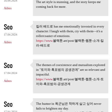
16.04.2024
The art style is stunning, and the story keeps me
coming back for more.
Adres
Seo
킬러 배드로 has me emotionally invested in every
킬러 배드로 has me emotionally
character. I laugh with them, cry with them—it's a
17.04.2024
rollercoaster of emotions.
https://www
.블랙툰.art/post/블랙툰-웹툰-소개-킬
Adres
러-배드로
Seo
The themes of coexistence and mutualism explored
The themes of coexistence and
in "토끼와 흑표범의 공생관계" are so relevant and
17.04.2024
impactful.
https://www
.블랙툰.art/post/블랙툰-웹툰-소개-토
Adres
끼와-흑표범의-공생관계
Seo
The humor in 폭군님은 착하게 살고 싶어 never
The humor in 폭군님은 착하게 살고
fails to brighten my day.
17.04.2024