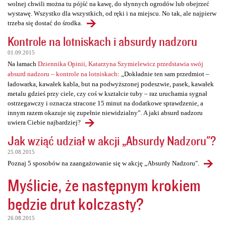
wolnej chwili można tu pójść na kawę, do słynnych ogrodów lub obejrzeć
wystawę. Wszystko dla wszystkich, od ręki i na miejscu. No tak, ale najpierw
trzeba się dostać do środka.
Kontrole na lotniskach i absurdy nadzoru
01.09.2015
Na łamach
Dziennika Opinii, Katarzyna Szymielewicz przedstawia swój
absurd nadzoru – kontrole na lotniskach
: „Dokładnie ten sam przedmiot –
ładowarka, kawałek kabla, but na podwyższonej podeszwie, pasek, kawałek
metalu gdzieś przy ciele, czy coś w kształcie tuby – raz uruchamia sygnał
ostrzegawczy i oznacza stracone 15 minut na dodatkowe sprawdzenie, a
innym razem okazuje się zupełnie niewidzialny”. A jaki absurd nadzoru
uwiera Ciebie najbardziej?
Jak wziąć udział w akcji „Absurdy Nadzoru"?
25.08.2015
Poznaj 5 sposobów na zaangażowanie się w akcję „Absurdy Nadzoru".
Myślicie, że następnym krokiem
będzie drut kolczasty?
26.08.2015