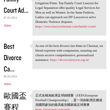
Rajendra Law Office is one of
Litigation Firms. Top Family Court Lawyers for
Court Ad...
Legal Separation offer quality Legal Services for
Men as well as Women. In the Same Fashion,
Ladies can approach our DV Lawyers to solve
07.05.2024
Domestic Violence disputes.
Adres
https://www.lawyerchennai.com/family-court/
Best
As one of the best divorce law firms in Chennai, we
As one of the best divorce
blend expertise with compassion, ensuring our
Divorce
clients receive comprehensive, personalized
assistance.
https://divorcelawyers.org.in/
Ca...
08.05.2024
Adres
歐國盃
正式名稱為歐洲足球錦標賽（UEFA European
正式名稱為歐洲足球錦標賽
Football Championship），是一項由歐洲足總成
（UEFA European
賽程
員國間參加的最高級別國家級足球賽事
https://nisssport.com/uefa-