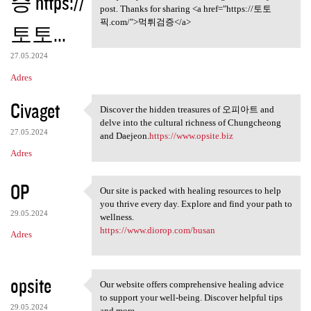
증 https://
post. Thanks for sharing <a href="https://토토
픽.com/">먹튀검증</a>
토토...
27.05.2024
Adres
Civaget
Discover the hidden treasures of 오피아트 and
Discover the hidden treasures
delve into the cultural richness of Chungcheong
27.05.2024
and Daejeon.
https://www.opsite.biz
Adres
OP
Our site is packed with healing resources to help
Our site is packed with
you thrive every day. Explore and find your path to
29.05.2024
wellness.
https://www.diorop.com/busan
Adres
opsite
Our website offers comprehensive healing advice
Our website offers
to support your well-being. Discover helpful tips
29.05.2024
and more.