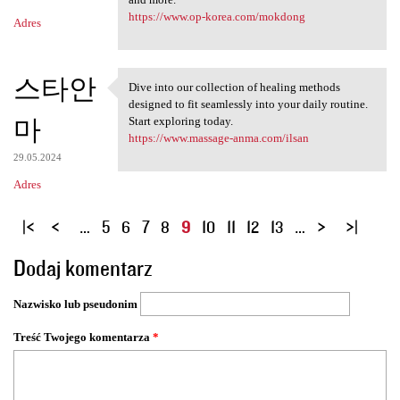
https://www.op-korea.com/mokdong
Adres
스타안
Dive into our collection of healing methods
Dive into our collection of
designed to fit seamlessly into your daily routine.
마
Start exploring today.
https://www.massage-anma.com/ilsan
29.05.2024
Adres
S
…
5
6
7
8
9
10
11
12
13
…
t
Dodaj komentarz
r
o
Nazwisko lub pseudonim
n
y
Treść Twojego komentarza
*