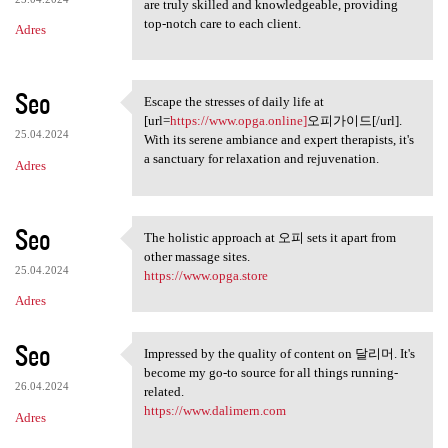
are truly skilled and knowledgeable, providing
top-notch care to each client.
Adres
Seo
Escape the stresses of daily life at
Escape the stresses of daily
[url=
https://www.opga.online]
오피가이드[/url].
25.04.2024
With its serene ambiance and expert therapists, it's
a sanctuary for relaxation and rejuvenation.
Adres
Seo
The holistic approach at 오피 sets it apart from
The holistic approach at 오피
other massage sites.
25.04.2024
https://www.opga.store
Adres
Seo
Impressed by the quality of content on 달리머. It's
Impressed by the quality of
become my go-to source for all things running-
26.04.2024
related.
https://www.dalimern.com
Adres