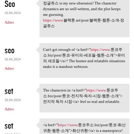
Seo
정글쥬스 is my new obsession! The character
정글쥬스 is my new obsession! The
dynamics are so well-written, and the plot keeps
16.04.2024
me guessing.
https://www
.블랙툰.art/post/블랙툰-웹툰-소개-정
Adres
글쥬스
seo
Can't get enough of <a href="
https://www
.툰코주
Can't get enough of <a href=
소.biz/post/툰코-유미의-세포들-웹툰-소개">유미
16.04.2024
의 세포들</a>! The humor and relatable situations
make it a standout webtoon.
Adres
set
The characters in <a href="
https://www
.툰코주
The characters in <a href=
소.biz/post/툰코-전지적-독자-시점-웹툰-소개">
16.04.2024
전지적 독자 시점</a> feel so real and relatable.
Adres
set
<a href="
https://www
.툰코주소.biz/post/툰코-화산
<a href="https://www.툰코주소.biz
귀환-웹툰-소개">화산귀환</a> is a masterpiece!