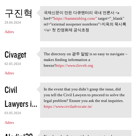
구진혁
국제신문이 만든 다큐멘터리 국내 언론사 <a
국제신문이 만든 다큐멘터리 국
href="
https://bamminblog.com/"
target="_blank"
내 언론사 <a href
29.04.2024
rel="external noopener noreferrer">지옥의 묵시록
</a> 첫 칸영화제 공식초청
Adres
Civaget
The directory on 광주 알밤 is so easy to navigate –
The directory on 광주 알밤 is so
makes finding information a
02.05.2024
breeze!
https://www.iloveb.org
Adres
Civil
In the event that you didn’t grasp the issue, did
In the event that you didn’t
you tell the Civil Lawyers to proceed to solve the
Lawyers i...
legal problem? Ensure you ask the real inquiries.
https://www.civiladvocate.in/
03.05.2024
Adres