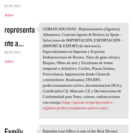
05.05.2024
Adres
representa
GORIAN ADUANAS - Representantes (Agentes)
GORIAN ADUANAS -
Aduaneros. Customs Agents & Brokers in Spain -
nte a...
Soluciones de IMPORTACIÓN, EXPORTACIÓN -
(IMPORT & EXPORT) de mercancia.
Especializamos en Importar y Exportar
06.05.2024
Embarcaciones de Recreo, Yates de gran eslora y
Adres
Buques. Obras de arte y Esculturas de forma
temporal o definitiva. Coches, Placas Solares,
Fotovoltaica. Importación desde China de
contenedores. Realizamos TPA RPA
perfeccionamiento activo, documentacion DUA y
Certificados CE, Marcado CE y Declaraciones de
Conformidad para Yates, veleros, embarcaciones
con europa.
https://gorian.es/tpa-rpa-trafico-
regimen-perfeccionamiento-activo-yates...
Family
Rajendra Law Office is one of the Best Divorce