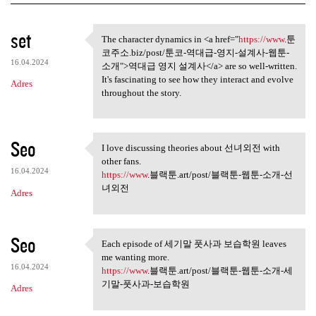
K
set
The character dynamics in <a href="
https://www
.툰
The character dynamics in <a
o
코주소.biz/post/툰코-역대급-영지-설계사-웹툰-
16.04.2024
m
소개">역대급 영지 설계사</a> are so well-written.
It's fascinating to see how they interact and evolve
Adres
e
throughout the story.
n
t
Seo
a
I love discussing theories about 선녀외전 with
I love discussing theories
other fans.
r
16.04.2024
https://www
.블랙툰.art/post/블랙툰-웹툰-소개-선
z
녀외전
Adres
e
Seo
Each episode of 세기말 풋사과 보습학원 leaves
Each episode of 세기말 풋사과 보습
me wanting more.
학원
16.04.2024
https://www
.블랙툰.art/post/블랙툰-웹툰-소개-세
기말-풋사과-보습학원
Adres