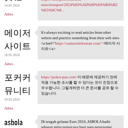
euro/nisssport/2024%E6%AD%90%E6%B4%B2
14.05.2024
%E5%9C%8...
Adres
메이저
It's always exciting to read articles from other
It's always exciting to read
writers and practice something from their web sites
사이트
<a href="
https://casinositekorean.com/">
메이저 사
이트</a>
16.05.2024
Adres
포커커
https://poker-pan.com/
이 때문에 제공하기 전에
https://poker-pan.com/ 이 때문에
적용 가능한 조사를 할 수 있다는 것이 진정으로
뮤니티
우수합니다. 그렇게하면 더 큰 문서를 공유 할 수
있습니다.
19.05.2024
Adres
asbola
Di tengah gelaran Euro 2024, ASBOLA hadir
Di tengah gelaran Euro 2024,
sebagai mitra terpercaya bagi para penggemar