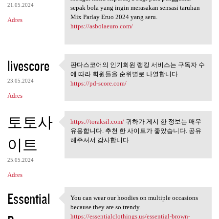
21.05.2024
sepak bola yang ingin merasakan sensasi taruhan
Mix Parlay Eruo 2024 yang seru.
Adres
https://asbolaeuro.com/
livescore
판다스코어의 인기회원 랭킹 서비스는 구독자 수
판다스코어의 인기회원 랭킹 서
에 따라 회원들을 순위별로 나열합니다.
비스는 구독자 수에 따라
23.05.2024
https://pd-score.com/
Adres
토토사
https://toraksil.com/
귀하가 게시 한 정보는 매우
https://toraksil.com/ 귀하가 게시
유용합니다. 추천 한 사이트가 좋았습니다. 공유
이트
해주셔서 감사합니다
25.05.2024
Adres
Essential
You can wear our hoodies on multiple occasions
You can wear our hoodies on
because they are so trendy.
https://essentialclothings.us/essential-brown-