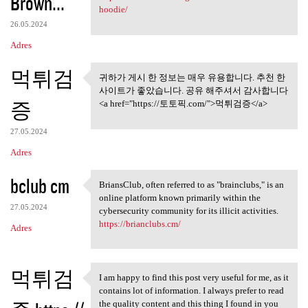
Brown...
hoodie/
26.05.2024
Adres
먹튀검
귀하가 게시 한 정보는 매우 유용합니다. 추천 한
귀하가 게시 한 정보는 매우 유용
사이트가 좋았습니다. 공유 해주셔서 감사합니다
합니다. 추천 한
증
<a href="https://토토픽.com/">먹튀검증</a>
27.05.2024
Adres
bclub cm
BriansClub, often referred to as "brainclubs," is an
BriansClub, often referred to
online platform known primarily within the
27.05.2024
cybersecurity community for its illicit activities.
https://brianclubs.cm/
Adres
먹튀검
I am happy to find this post very useful for me, as it
I am happy to find this post
contains lot of information. I always prefer to read
the quality content and this thing I found in you