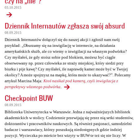
czy na „nie”?
03.10.2015
Dziennik Internautów zgłasza swój absurd
08.09.2015
Dziennik Internautów dołączył się do naszej akcji i zgłosił nam swój
przykład: „Oburzamy się na inwigilację w internecie, na działania
amerykańskich służb, ale co wiemy o inwigilacji na własnym podwórku?
Czy myślałeś, że gdy stoisz sobie pod blokiem, możesz być ciągle
obserwowany np. przez człowieka ze straży miejskiej, który siedzi przy
biurku i pije kawę? Czy myślałeś, ile naprawdę kamer może być w Twojej
okolicy? A może spojrzysz na mapkę, która może to ukazywać?”. Polecamy
artykuł Marcina Maja:
Ktoś nasikał pod kamerą, czyli inwigilacja z
perspektywy własnego podwórka
.
Checkpoint BUW
08.09.2015
Biblioteka Uniwersytecka w Warszawie. Jedna z najważniejszych bibliotek
akademickich w stolicy. Codziennie przewijają się przez nią setki studentów,
doktorantów i pracowników naukowych. Są również pasjonaci, samodzielni
badacze i warszawiacy, którzy poszukują niedostępnych gdzie indziej
pozycji. Wycieczka po mieście bez wizyty w BUW-ie też się nie liczy. W