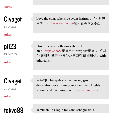
Adres
Civaget
Love the comprehensive event listings on "밤의민
Love the comprehensive event
족"!
https://www.yesbm.org/
밤의민족최신주소
18.04.2024
Adres
pi123
I love discussing theories about <a
I love discussing theories
href="
https://www
.툰코주소.biz/post/툰코-나-혼자
19.04.2024
만-레벨얼-웹툰-소개">나 혼자만 레벨업</a> with
other fans.
Adres
Civaget
누누티비 has quickly become my go-to
누누티비 has quickly become my go
destination for all things entertainment. Highly
21.04.2024
recommend checking it out!
https://nunutv.me
Adres
tokyo88
Temukan link login tokyo88 sebagai situs