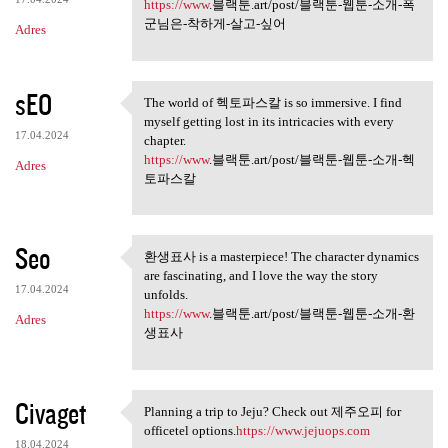
싶어
https://www
.블랙툰.art/post/블랙툰-웹툰-소개-폭
군님은-착하게-살고-싶어
Adres
sEO
The world of 헥토파스칼 is so immersive. I find
The world of 헥토파스칼 is so
myself getting lost in its intricacies with every
17.04.2024
chapter.
https://www
.블랙툰.art/post/블랙툰-웹툰-소개-헥
Adres
토파스칼
Seo
환생표사 is a masterpiece! The character dynamics
환생표사 is a masterpiece! The
are fascinating, and I love the way the story
17.04.2024
unfolds.
https://www
.블랙툰.art/post/블랙툰-웹툰-소개-환
Adres
생표사
Civaget
Planning a trip to Jeju? Check out 제주오피 for
Planning a trip to Jeju?
officetel options.
https://www.jejuops.com
18.04.2024