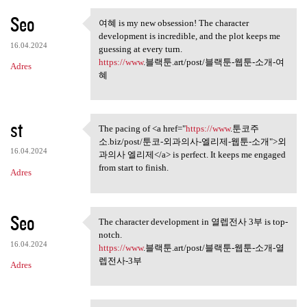
Seo
여혜 is my new obsession! The character
여혜 is my new obsession! The
development is incredible, and the plot keeps me
16.04.2024
guessing at every turn.
https://www
.블랙툰.art/post/블랙툰-웹툰-소개-여
Adres
혜
st
The pacing of <a href="
https://www
.툰코주
The pacing of <a href="https:
소.biz/post/툰코-외과의사-엘리제-웹툰-소개">외
16.04.2024
과의사 엘리제</a> is perfect. It keeps me engaged
from start to finish.
Adres
Seo
The character development in 열렙전사 3부 is top-
The character development in
notch.
16.04.2024
https://www
.블랙툰.art/post/블랙툰-웹툰-소개-열
렙전사-3부
Adres