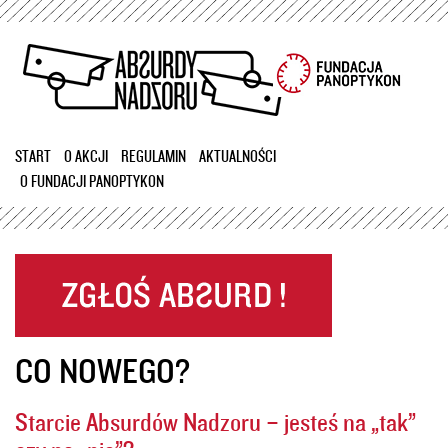
Przejdź
do
treści
START
O AKCJI
REGULAMIN
AKTUALNOŚCI
O FUNDACJI PANOPTYKON
CO NOWEGO?
Starcie Absurdów Nadzoru – jesteś na „tak”