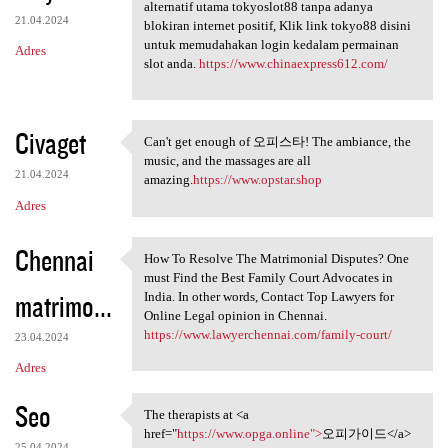
Temukan link login tokyo88
alternatif utama tokyoslot88 tanpa adanya
21.04.2024
blokiran internet positif, Klik link tokyo88 disini
untuk memudahakan login kedalam permainan
Adres
slot anda.
https://www.chinaexpress612.com/
Civaget
Can't get enough of 오피스타! The ambiance, the
Can't get enough of 오피스타! The
music, and the massages are all
21.04.2024
amazing.
https://www.opstar.shop
Adres
Chennai
How To Resolve The Matrimonial Disputes? One
How To Resolve The
must Find the Best Family Court Advocates in
matrimo...
India. In other words, Contact Top Lawyers for
Online Legal opinion in Chennai.
https://www.lawyerchennai.com/family-court/
23.04.2024
Adres
Seo
The therapists at <a
The therapists at <a href=
href="
https://www.opga.online">
오피가이드</a>
25.04.2024