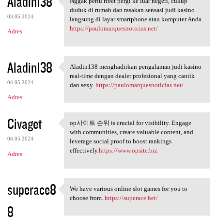
Aladin138
Nggak perlu ribet pergi ke luar negeri, cukup
Nggak perlu ribet pergi ke
duduk di rumah dan rasakan sensasi judi kasino
03.05.2024
langsung di layar smartphone atau komputer Anda.
https://paulomarquesnoticias.net/
Adres
Aladin138
Aladin138 menghadirkan pengalaman judi kasino
Aladin138 menghadirkan
real-time dengan dealer profesional yang cantik
04.05.2024
dan sexy.
https://paulomarquesnoticias.net/
Adres
Civaget
op사이트 순위 is crucial for visibility. Engage
op사이트 순위 is crucial for
with communities, create valuable content, and
04.05.2024
leverage social proof to boost rankings
effectively.
https://www.opsite.biz
Adres
superace8
We have various online slot games for you to
We have various online slot
choose from.
https://superace.bet/
8