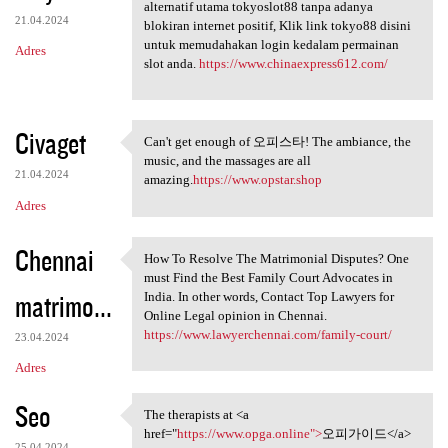
Temukan link login tokyo88
alternatif utama tokyoslot88 tanpa adanya
21.04.2024
blokiran internet positif, Klik link tokyo88 disini
untuk memudahakan login kedalam permainan
Adres
slot anda.
https://www.chinaexpress612.com/
Civaget
Can't get enough of 오피스타! The ambiance, the
Can't get enough of 오피스타! The
music, and the massages are all
21.04.2024
amazing.
https://www.opstar.shop
Adres
Chennai
How To Resolve The Matrimonial Disputes? One
How To Resolve The
must Find the Best Family Court Advocates in
matrimo...
India. In other words, Contact Top Lawyers for
Online Legal opinion in Chennai.
https://www.lawyerchennai.com/family-court/
23.04.2024
Adres
Seo
The therapists at <a
The therapists at <a href=
href="
https://www.opga.online">
오피가이드</a>
25.04.2024