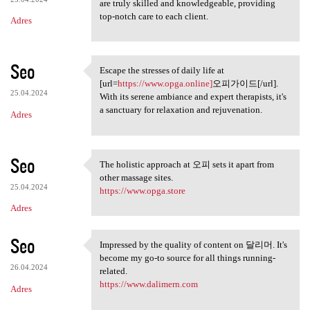
are truly skilled and knowledgeable, providing
top-notch care to each client.
Adres
Seo
Escape the stresses of daily life at
Escape the stresses of daily
[url=
https://www.opga.online]
오피가이드[/url].
25.04.2024
With its serene ambiance and expert therapists, it's
a sanctuary for relaxation and rejuvenation.
Adres
Seo
The holistic approach at 오피 sets it apart from
The holistic approach at 오피
other massage sites.
25.04.2024
https://www.opga.store
Adres
Seo
Impressed by the quality of content on 달리머. It's
Impressed by the quality of
become my go-to source for all things running-
26.04.2024
related.
https://www.dalimern.com
Adres