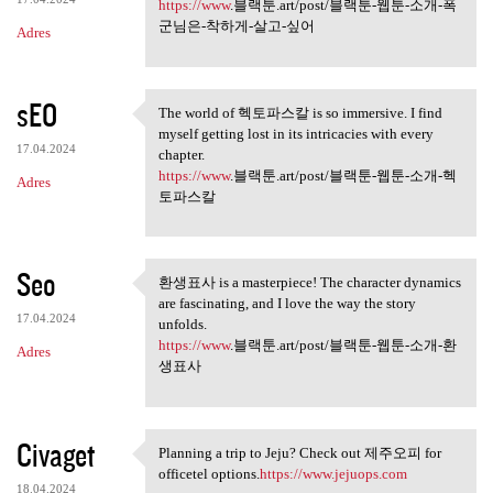
싶어
https://www
.블랙툰.art/post/블랙툰-웹툰-소개-폭
군님은-착하게-살고-싶어
Adres
sEO
The world of 헥토파스칼 is so immersive. I find
The world of 헥토파스칼 is so
myself getting lost in its intricacies with every
17.04.2024
chapter.
https://www
.블랙툰.art/post/블랙툰-웹툰-소개-헥
Adres
토파스칼
Seo
환생표사 is a masterpiece! The character dynamics
환생표사 is a masterpiece! The
are fascinating, and I love the way the story
17.04.2024
unfolds.
https://www
.블랙툰.art/post/블랙툰-웹툰-소개-환
Adres
생표사
Civaget
Planning a trip to Jeju? Check out 제주오피 for
Planning a trip to Jeju?
officetel options.
https://www.jejuops.com
18.04.2024