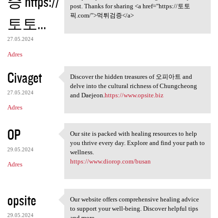
증 https://
post. Thanks for sharing <a href="https://토토
픽.com/">먹튀검증</a>
토토...
27.05.2024
Adres
Civaget
Discover the hidden treasures of 오피아트 and
Discover the hidden treasures
delve into the cultural richness of Chungcheong
27.05.2024
and Daejeon.
https://www.opsite.biz
Adres
OP
Our site is packed with healing resources to help
Our site is packed with
you thrive every day. Explore and find your path to
29.05.2024
wellness.
https://www.diorop.com/busan
Adres
opsite
Our website offers comprehensive healing advice
Our website offers
to support your well-being. Discover helpful tips
29.05.2024
and more.