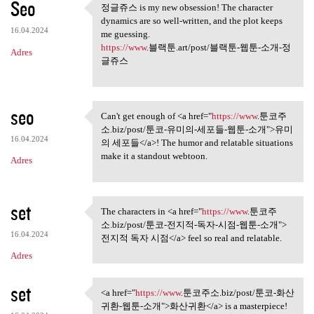
Seo
정글쥬스 is my new obsession! The character
정글쥬스 is my new obsession! The
dynamics are so well-written, and the plot keeps
16.04.2024
me guessing.
https://www
.블랙툰.art/post/블랙툰-웹툰-소개-정
Adres
글쥬스
seo
Can't get enough of <a href="
https://www
.툰코주
Can't get enough of <a href=
소.biz/post/툰코-유미의-세포들-웹툰-소개">유미
16.04.2024
의 세포들</a>! The humor and relatable situations
make it a standout webtoon.
Adres
set
The characters in <a href="
https://www
.툰코주
The characters in <a href=
소.biz/post/툰코-전지적-독자-시점-웹툰-소개">
16.04.2024
전지적 독자 시점</a> feel so real and relatable.
Adres
set
<a href="
https://www
.툰코주소.biz/post/툰코-화산
<a href="https://www.툰코주소.biz
귀환-웹툰-소개">화산귀환</a> is a masterpiece!