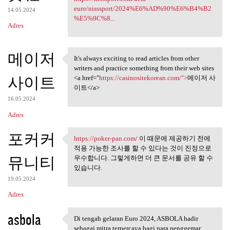
euro/nisssport/2024%E6%AD%90%E6%B4%B2
14.05.2024
%E5%9C%8...
Adres
메이저
It's always exciting to read articles from other
It's always exciting to read
writers and practice something from their web sites
사이트
<a href="
https://casinositekorean.com/">
메이저 사
이트</a>
16.05.2024
Adres
포커커
https://poker-pan.com/
이 때문에 제공하기 전에
https://poker-pan.com/ 이 때문에
적용 가능한 조사를 할 수 있다는 것이 진정으로
뮤니티
우수합니다. 그렇게하면 더 큰 문서를 공유 할 수
있습니다.
19.05.2024
Adres
asbola
Di tengah gelaran Euro 2024, ASBOLA hadir
Di tengah gelaran Euro 2024,
sebagai mitra terpercaya bagi para penggemar