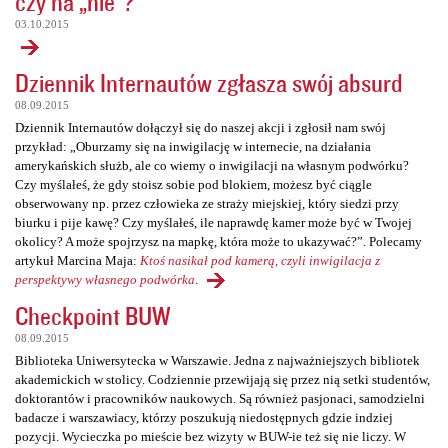
czy na „nie”?
03.10.2015
Dziennik Internautów zgłasza swój absurd
08.09.2015
Dziennik Internautów dołączył się do naszej akcji i zgłosił nam swój
przykład: „Oburzamy się na inwigilację w internecie, na działania
amerykańskich służb, ale co wiemy o inwigilacji na własnym podwórku?
Czy myślałeś, że gdy stoisz sobie pod blokiem, możesz być ciągle
obserwowany np. przez człowieka ze straży miejskiej, który siedzi przy
biurku i pije kawę? Czy myślałeś, ile naprawdę kamer może być w Twojej
okolicy? A może spojrzysz na mapkę, która może to ukazywać?”. Polecamy
artykuł Marcina Maja:
Ktoś nasikał pod kamerą, czyli inwigilacja z
perspektywy własnego podwórka
.
Checkpoint BUW
08.09.2015
Biblioteka Uniwersytecka w Warszawie. Jedna z najważniejszych bibliotek
akademickich w stolicy. Codziennie przewijają się przez nią setki studentów,
doktorantów i pracowników naukowych. Są również pasjonaci, samodzielni
badacze i warszawiacy, którzy poszukują niedostępnych gdzie indziej
pozycji. Wycieczka po mieście bez wizyty w BUW-ie też się nie liczy. W