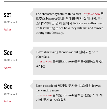
K
set
The character dynamics in <a href="
https://www
.툰
The character dynamics in <a
o
코주소.biz/post/툰코-역대급-영지-설계사-웹툰-
16.04.2024
m
소개">역대급 영지 설계사</a> are so well-written.
It's fascinating to see how they interact and evolve
Adres
e
throughout the story.
n
t
Seo
a
I love discussing theories about 선녀외전 with
I love discussing theories
other fans.
r
16.04.2024
https://www
.블랙툰.art/post/블랙툰-웹툰-소개-선
z
녀외전
Adres
e
Seo
Each episode of 세기말 풋사과 보습학원 leaves
Each episode of 세기말 풋사과 보습
me wanting more.
학원
16.04.2024
https://www
.블랙툰.art/post/블랙툰-웹툰-소개-세
기말-풋사과-보습학원
Adres