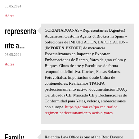
05.05.2024
Adres
representa
GORIAN ADUANAS - Representantes (Agentes)
GORIAN ADUANAS -
Aduaneros. Customs Agents & Brokers in Spain -
nte a...
Soluciones de IMPORTACIÓN, EXPORTACIÓN -
(IMPORT & EXPORT) de mercancia.
Especializamos en Importar y Exportar
06.05.2024
Embarcaciones de Recreo, Yates de gran eslora y
Adres
Buques. Obras de arte y Esculturas de forma
temporal o definitiva. Coches, Placas Solares,
Fotovoltaica. Importación desde China de
contenedores. Realizamos TPA RPA
perfeccionamiento activo, documentacion DUA y
Certificados CE, Marcado CE y Declaraciones de
Conformidad para Yates, veleros, embarcaciones
con europa.
https://gorian.es/tpa-rpa-trafico-
regimen-perfeccionamiento-activo-yates...
Family
Rajendra Law Office is one of the Best Divorce