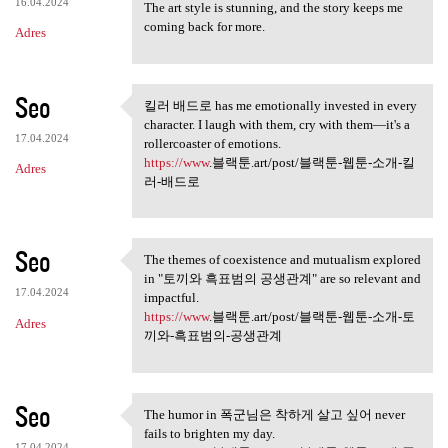
16.04.2024
The art style is stunning, and the story keeps me
coming back for more.
Adres
Seo
킬러 배드로 has me emotionally invested in every
킬러 배드로 has me emotionally
character. I laugh with them, cry with them—it's a
17.04.2024
rollercoaster of emotions.
https://www
.블랙툰.art/post/블랙툰-웹툰-소개-킬
Adres
러-배드로
Seo
The themes of coexistence and mutualism explored
The themes of coexistence and
in "토끼와 흑표범의 공생관계" are so relevant and
17.04.2024
impactful.
https://www
.블랙툰.art/post/블랙툰-웹툰-소개-토
Adres
끼와-흑표범의-공생관계
Seo
The humor in 폭군님은 착하게 살고 싶어 never
The humor in 폭군님은 착하게 살고
fails to brighten my day.
17.04.2024