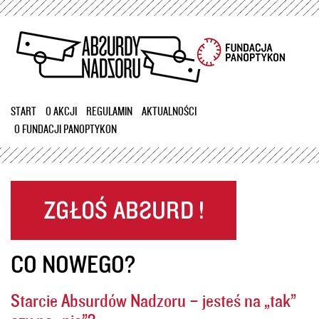
Przejdź
do
treści
START
O AKCJI
REGULAMIN
AKTUALNOŚCI
O FUNDACJI PANOPTYKON
CO NOWEGO?
Starcie Absurdów Nadzoru – jesteś na „tak”