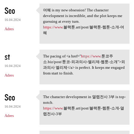
Seo
여혜 is my new obsession! The character
여혜 is my new obsession! The
development is incredible, and the plot keeps me
16.04.2024
guessing at every turn.
https://www
.블랙툰.art/post/블랙툰-웹툰-소개-여
Adres
혜
st
The pacing of <a href="
https://www
.툰코주
The pacing of <a href="https:
소.biz/post/툰코-외과의사-엘리제-웹툰-소개">외
16.04.2024
과의사 엘리제</a> is perfect. It keeps me engaged
from start to finish.
Adres
Seo
The character development in 열렙전사 3부 is top-
The character development in
notch.
16.04.2024
https://www
.블랙툰.art/post/블랙툰-웹툰-소개-열
렙전사-3부
Adres