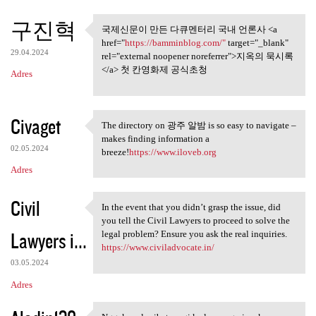
구진혁
국제신문이 만든 다큐멘터리 국내 언론사 <a
국제신문이 만든 다큐멘터리 국
href="
https://bamminblog.com/"
target="_blank"
내 언론사 <a href
29.04.2024
rel="external noopener noreferrer">지옥의 묵시록
</a> 첫 칸영화제 공식초청
Adres
Civaget
The directory on 광주 알밤 is so easy to navigate –
The directory on 광주 알밤 is so
makes finding information a
02.05.2024
breeze!
https://www.iloveb.org
Adres
Civil
In the event that you didn’t grasp the issue, did
In the event that you didn’t
you tell the Civil Lawyers to proceed to solve the
Lawyers i...
legal problem? Ensure you ask the real inquiries.
https://www.civiladvocate.in/
03.05.2024
Adres