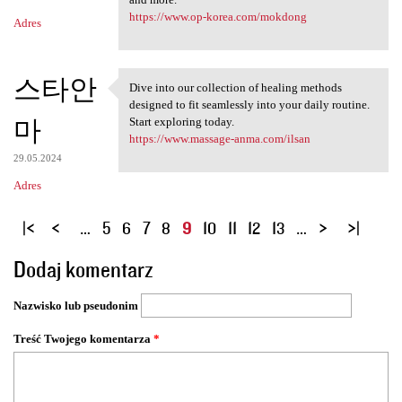
https://www.op-korea.com/mokdong
Adres
스타안
Dive into our collection of healing methods
Dive into our collection of
designed to fit seamlessly into your daily routine.
마
Start exploring today.
https://www.massage-anma.com/ilsan
29.05.2024
Adres
S
…
5
6
7
8
9
10
11
12
13
…
t
Dodaj komentarz
r
o
Nazwisko lub pseudonim
n
y
Treść Twojego komentarza
*