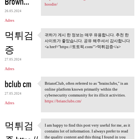
Brown...
hoodie/
26.05.2024
Adres
먹튀검
귀하가 게시 한 정보는 매우 유용합니다. 추천 한
귀하가 게시 한 정보는 매우 유용
사이트가 좋았습니다. 공유 해주셔서 감사합니다
합니다. 추천 한
증
<a href="https://토토픽.com/">먹튀검증</a>
27.05.2024
Adres
bclub cm
BriansClub, often referred to as "brainclubs," is an
BriansClub, often referred to
online platform known primarily within the
27.05.2024
cybersecurity community for its illicit activities.
https://brianclubs.cm/
Adres
먹튀검
I am happy to find this post very useful for me, as it
I am happy to find this post
contains lot of information. I always prefer to read
the quality content and this thing I found in you