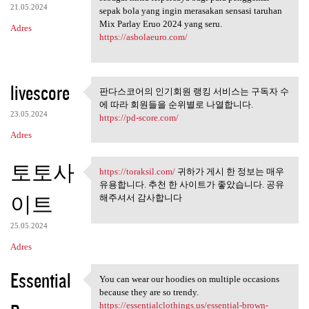
21.05.2024
sepak bola yang ingin merasakan sensasi taruhan
Mix Parlay Eruo 2024 yang seru.
Adres
https://asbolaeuro.com/
livescore
판다스코어의 인기회원 랭킹 서비스는 구독자 수
판다스코어의 인기회원 랭킹 서
에 따라 회원들을 순위별로 나열합니다.
비스는 구독자 수에 따라
23.05.2024
https://pd-score.com/
Adres
토토사
https://toraksil.com/
귀하가 게시 한 정보는 매우
https://toraksil.com/ 귀하가 게시
유용합니다. 추천 한 사이트가 좋았습니다. 공유
이트
해주셔서 감사합니다
25.05.2024
Adres
Essential
You can wear our hoodies on multiple occasions
You can wear our hoodies on
because they are so trendy.
https://essentialclothings.us/essential-brown-