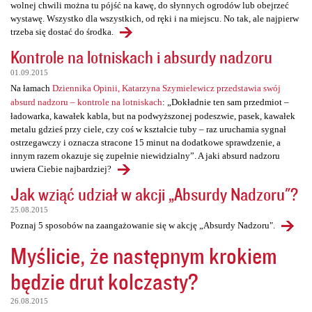
wolnej chwili można tu pójść na kawę, do słynnych ogrodów lub obejrzeć
wystawę. Wszystko dla wszystkich, od ręki i na miejscu. No tak, ale najpierw
trzeba się dostać do środka.
Kontrole na lotniskach i absurdy nadzoru
01.09.2015
Na łamach
Dziennika Opinii, Katarzyna Szymielewicz przedstawia swój
absurd nadzoru – kontrole na lotniskach
: „Dokładnie ten sam przedmiot –
ładowarka, kawałek kabla, but na podwyższonej podeszwie, pasek, kawałek
metalu gdzieś przy ciele, czy coś w kształcie tuby – raz uruchamia sygnał
ostrzegawczy i oznacza stracone 15 minut na dodatkowe sprawdzenie, a
innym razem okazuje się zupełnie niewidzialny”. A jaki absurd nadzoru
uwiera Ciebie najbardziej?
Jak wziąć udział w akcji „Absurdy Nadzoru"?
25.08.2015
Poznaj 5 sposobów na zaangażowanie się w akcję „Absurdy Nadzoru".
Myślicie, że następnym krokiem
będzie drut kolczasty?
26.08.2015