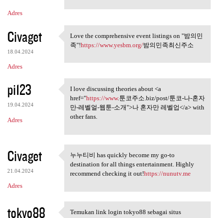
Adres
Civaget
Love the comprehensive event listings on "밤의민
Love the comprehensive event
족"!
https://www.yesbm.org/
밤의민족최신주소
18.04.2024
Adres
pi123
I love discussing theories about <a
I love discussing theories
href="
https://www
.툰코주소.biz/post/툰코-나-혼자
19.04.2024
만-레벨얼-웹툰-소개">나 혼자만 레벨업</a> with
other fans.
Adres
Civaget
누누티비 has quickly become my go-to
누누티비 has quickly become my go
destination for all things entertainment. Highly
21.04.2024
recommend checking it out!
https://nunutv.me
Adres
tokyo88
Temukan link login tokyo88 sebagai situs