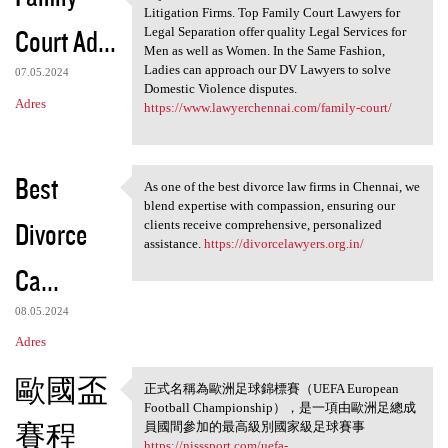
Rajendra Law Office is one of
Litigation Firms. Top Family Court Lawyers for
Court Ad...
Legal Separation offer quality Legal Services for
Men as well as Women. In the Same Fashion,
Ladies can approach our DV Lawyers to solve
07.05.2024
Domestic Violence disputes.
Adres
https://www.lawyerchennai.com/family-court/
Best
As one of the best divorce law firms in Chennai, we
As one of the best divorce
blend expertise with compassion, ensuring our
Divorce
clients receive comprehensive, personalized
assistance.
https://divorcelawyers.org.in/
Ca...
08.05.2024
Adres
歐國盃
正式名稱為歐洲足球錦標賽（UEFA European
正式名稱為歐洲足球錦標賽
Football Championship），是一項由歐洲足總成
（UEFA European
賽程
員國間參加的最高級別國家級足球賽事
https://nisssport.com/uefa-