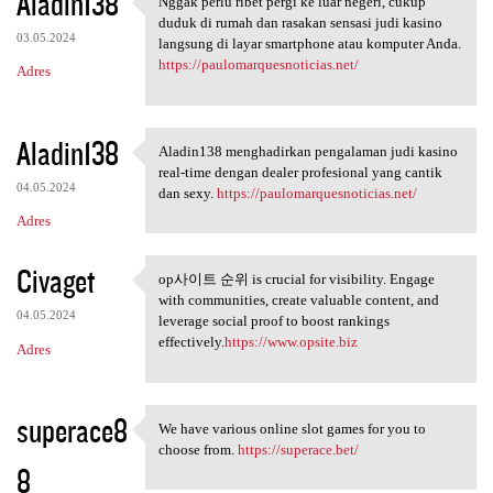
Aladin138
Nggak perlu ribet pergi ke luar negeri, cukup
Nggak perlu ribet pergi ke
duduk di rumah dan rasakan sensasi judi kasino
03.05.2024
langsung di layar smartphone atau komputer Anda.
https://paulomarquesnoticias.net/
Adres
Aladin138
Aladin138 menghadirkan pengalaman judi kasino
Aladin138 menghadirkan
real-time dengan dealer profesional yang cantik
04.05.2024
dan sexy.
https://paulomarquesnoticias.net/
Adres
Civaget
op사이트 순위 is crucial for visibility. Engage
op사이트 순위 is crucial for
with communities, create valuable content, and
04.05.2024
leverage social proof to boost rankings
effectively.
https://www.opsite.biz
Adres
superace8
We have various online slot games for you to
We have various online slot
choose from.
https://superace.bet/
8