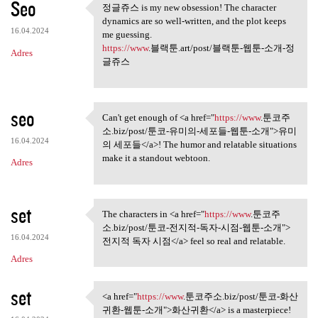
Seo
정글쥬스 is my new obsession! The character
정글쥬스 is my new obsession! The
dynamics are so well-written, and the plot keeps
16.04.2024
me guessing.
https://www
.블랙툰.art/post/블랙툰-웹툰-소개-정
Adres
글쥬스
seo
Can't get enough of <a href="
https://www
.툰코주
Can't get enough of <a href=
소.biz/post/툰코-유미의-세포들-웹툰-소개">유미
16.04.2024
의 세포들</a>! The humor and relatable situations
make it a standout webtoon.
Adres
set
The characters in <a href="
https://www
.툰코주
The characters in <a href=
소.biz/post/툰코-전지적-독자-시점-웹툰-소개">
16.04.2024
전지적 독자 시점</a> feel so real and relatable.
Adres
set
<a href="
https://www
.툰코주소.biz/post/툰코-화산
<a href="https://www.툰코주소.biz
귀환-웹툰-소개">화산귀환</a> is a masterpiece!