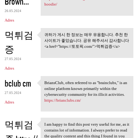
Brown...
hoodie/
26.05.2024
Adres
먹튀검
귀하가 게시 한 정보는 매우 유용합니다. 추천 한
귀하가 게시 한 정보는 매우 유용
사이트가 좋았습니다. 공유 해주셔서 감사합니다
합니다. 추천 한
증
<a href="https://토토픽.com/">먹튀검증</a>
27.05.2024
Adres
bclub cm
BriansClub, often referred to as "brainclubs," is an
BriansClub, often referred to
online platform known primarily within the
27.05.2024
cybersecurity community for its illicit activities.
https://brianclubs.cm/
Adres
먹튀검
I am happy to find this post very useful for me, as it
I am happy to find this post
contains lot of information. I always prefer to read
the quality content and this thing I found in you