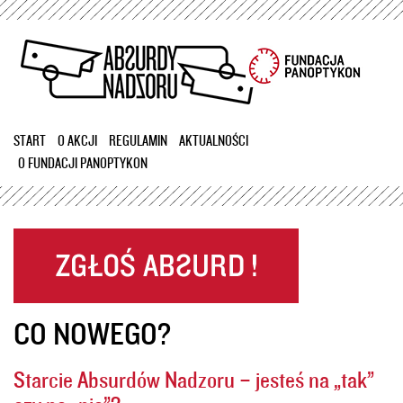
Przejdź
do
treści
START
O AKCJI
REGULAMIN
AKTUALNOŚCI
O FUNDACJI PANOPTYKON
CO NOWEGO?
Starcie Absurdów Nadzoru – jesteś na „tak”