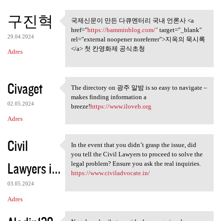
구진혁
국제신문이 만든 다큐멘터리 국내 언론사 <a
국제신문이 만든 다큐멘터리 국
href="
https://bamminblog.com/"
target="_blank"
내 언론사 <a href
29.04.2024
rel="external noopener noreferrer">지옥의 묵시록
</a> 첫 칸영화제 공식초청
Adres
Civaget
The directory on 광주 알밤 is so easy to navigate –
The directory on 광주 알밤 is so
makes finding information a
02.05.2024
breeze!
https://www.iloveb.org
Adres
Civil
In the event that you didn’t grasp the issue, did
In the event that you didn’t
you tell the Civil Lawyers to proceed to solve the
Lawyers i...
legal problem? Ensure you ask the real inquiries.
https://www.civiladvocate.in/
03.05.2024
Adres