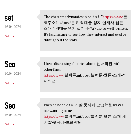
K
set
The character dynamics in <a href="
https://www
.툰
The character dynamics in <a
o
코주소.biz/post/툰코-역대급-영지-설계사-웹툰-
16.04.2024
m
소개">역대급 영지 설계사</a> are so well-written.
It's fascinating to see how they interact and evolve
Adres
e
throughout the story.
n
t
Seo
a
I love discussing theories about 선녀외전 with
I love discussing theories
other fans.
r
16.04.2024
https://www
.블랙툰.art/post/블랙툰-웹툰-소개-선
z
녀외전
Adres
e
Seo
Each episode of 세기말 풋사과 보습학원 leaves
Each episode of 세기말 풋사과 보습
me wanting more.
학원
16.04.2024
https://www
.블랙툰.art/post/블랙툰-웹툰-소개-세
기말-풋사과-보습학원
Adres