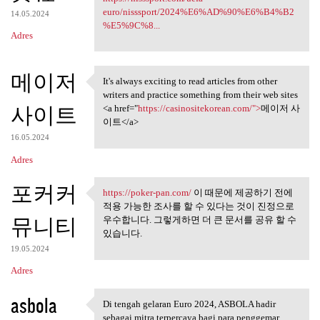
euro/nisssport/2024%E6%AD%90%E6%B4%B2
14.05.2024
%E5%9C%8...
Adres
메이저
It's always exciting to read articles from other
It's always exciting to read
writers and practice something from their web sites
사이트
<a href="
https://casinositekorean.com/">
메이저 사
이트</a>
16.05.2024
Adres
포커커
https://poker-pan.com/
이 때문에 제공하기 전에
https://poker-pan.com/ 이 때문에
적용 가능한 조사를 할 수 있다는 것이 진정으로
뮤니티
우수합니다. 그렇게하면 더 큰 문서를 공유 할 수
있습니다.
19.05.2024
Adres
asbola
Di tengah gelaran Euro 2024, ASBOLA hadir
Di tengah gelaran Euro 2024,
sebagai mitra terpercaya bagi para penggemar