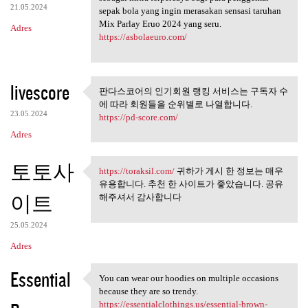
21.05.2024
sepak bola yang ingin merasakan sensasi taruhan
Mix Parlay Eruo 2024 yang seru.
Adres
https://asbolaeuro.com/
livescore
판다스코어의 인기회원 랭킹 서비스는 구독자 수
판다스코어의 인기회원 랭킹 서
에 따라 회원들을 순위별로 나열합니다.
비스는 구독자 수에 따라
23.05.2024
https://pd-score.com/
Adres
토토사
https://toraksil.com/
귀하가 게시 한 정보는 매우
https://toraksil.com/ 귀하가 게시
유용합니다. 추천 한 사이트가 좋았습니다. 공유
이트
해주셔서 감사합니다
25.05.2024
Adres
Essential
You can wear our hoodies on multiple occasions
You can wear our hoodies on
because they are so trendy.
https://essentialclothings.us/essential-brown-