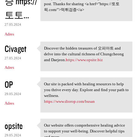
증 https://
post. Thanks for sharing <a href="https://토토
픽.com/">먹튀검증</a>
토토...
27.05.2024
Adres
Civaget
Discover the hidden treasures of 오피아트 and
Discover the hidden treasures
delve into the cultural richness of Chungcheong
27.05.2024
and Daejeon.
https://www.opsite.biz
Adres
OP
Our site is packed with healing resources to help
Our site is packed with
you thrive every day. Explore and find your path to
29.05.2024
wellness.
https://www.diorop.com/busan
Adres
opsite
Our website offers comprehensive healing advice
Our website offers
to support your well-being. Discover helpful tips
29.05.2024
and more.