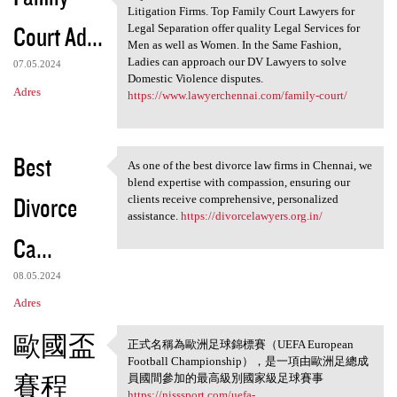
Rajendra Law Office is one of
Litigation Firms. Top Family Court Lawyers for
Court Ad...
Legal Separation offer quality Legal Services for
Men as well as Women. In the Same Fashion,
Ladies can approach our DV Lawyers to solve
07.05.2024
Domestic Violence disputes.
Adres
https://www.lawyerchennai.com/family-court/
Best
As one of the best divorce law firms in Chennai, we
As one of the best divorce
blend expertise with compassion, ensuring our
Divorce
clients receive comprehensive, personalized
assistance.
https://divorcelawyers.org.in/
Ca...
08.05.2024
Adres
歐國盃
正式名稱為歐洲足球錦標賽（UEFA European
正式名稱為歐洲足球錦標賽
Football Championship），是一項由歐洲足總成
（UEFA European
賽程
員國間參加的最高級別國家級足球賽事
https://nisssport.com/uefa-