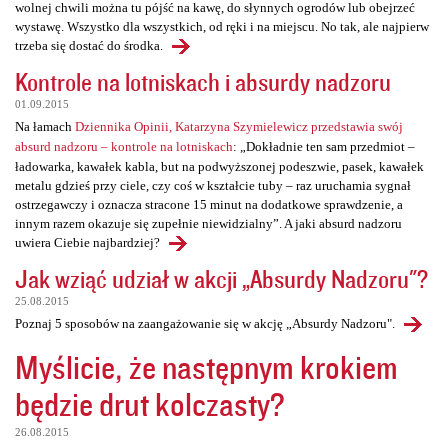
wolnej chwili można tu pójść na kawę, do słynnych ogrodów lub obejrzeć
wystawę. Wszystko dla wszystkich, od ręki i na miejscu. No tak, ale najpierw
trzeba się dostać do środka.
Kontrole na lotniskach i absurdy nadzoru
01.09.2015
Na łamach
Dziennika Opinii, Katarzyna Szymielewicz przedstawia swój
absurd nadzoru – kontrole na lotniskach
: „Dokładnie ten sam przedmiot –
ładowarka, kawałek kabla, but na podwyższonej podeszwie, pasek, kawałek
metalu gdzieś przy ciele, czy coś w kształcie tuby – raz uruchamia sygnał
ostrzegawczy i oznacza stracone 15 minut na dodatkowe sprawdzenie, a
innym razem okazuje się zupełnie niewidzialny”. A jaki absurd nadzoru
uwiera Ciebie najbardziej?
Jak wziąć udział w akcji „Absurdy Nadzoru"?
25.08.2015
Poznaj 5 sposobów na zaangażowanie się w akcję „Absurdy Nadzoru".
Myślicie, że następnym krokiem
będzie drut kolczasty?
26.08.2015