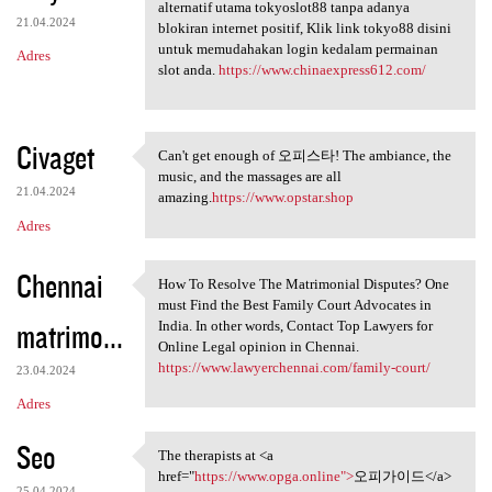
Temukan link login tokyo88
alternatif utama tokyoslot88 tanpa adanya
21.04.2024
blokiran internet positif, Klik link tokyo88 disini
untuk memudahakan login kedalam permainan
Adres
slot anda.
https://www.chinaexpress612.com/
Civaget
Can't get enough of 오피스타! The ambiance, the
Can't get enough of 오피스타! The
music, and the massages are all
21.04.2024
amazing.
https://www.opstar.shop
Adres
Chennai
How To Resolve The Matrimonial Disputes? One
How To Resolve The
must Find the Best Family Court Advocates in
matrimo...
India. In other words, Contact Top Lawyers for
Online Legal opinion in Chennai.
https://www.lawyerchennai.com/family-court/
23.04.2024
Adres
Seo
The therapists at <a
The therapists at <a href=
href="
https://www.opga.online">
오피가이드</a>
25.04.2024