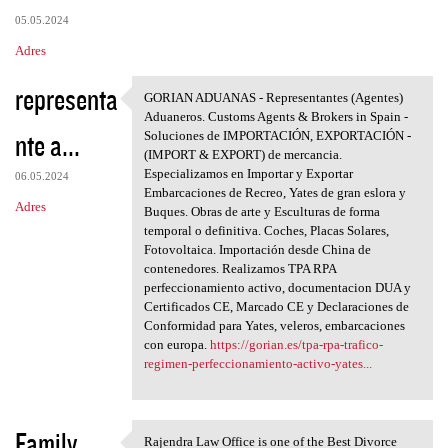
05.05.2024
Adres
representa
GORIAN ADUANAS - Representantes (Agentes)
GORIAN ADUANAS -
Aduaneros. Customs Agents & Brokers in Spain -
nte a...
Soluciones de IMPORTACIÓN, EXPORTACIÓN -
(IMPORT & EXPORT) de mercancia.
Especializamos en Importar y Exportar
06.05.2024
Embarcaciones de Recreo, Yates de gran eslora y
Adres
Buques. Obras de arte y Esculturas de forma
temporal o definitiva. Coches, Placas Solares,
Fotovoltaica. Importación desde China de
contenedores. Realizamos TPA RPA
perfeccionamiento activo, documentacion DUA y
Certificados CE, Marcado CE y Declaraciones de
Conformidad para Yates, veleros, embarcaciones
con europa.
https://gorian.es/tpa-rpa-trafico-
regimen-perfeccionamiento-activo-yates...
Family
Rajendra Law Office is one of the Best Divorce