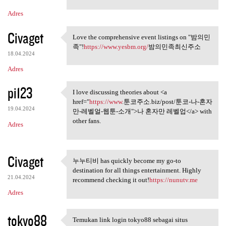
Adres
Civaget
Love the comprehensive event listings on "밤의민
Love the comprehensive event
족"!
https://www.yesbm.org/
밤의민족최신주소
18.04.2024
Adres
pi123
I love discussing theories about <a
I love discussing theories
href="
https://www
.툰코주소.biz/post/툰코-나-혼자
19.04.2024
만-레벨얼-웹툰-소개">나 혼자만 레벨업</a> with
other fans.
Adres
Civaget
누누티비 has quickly become my go-to
누누티비 has quickly become my go
destination for all things entertainment. Highly
21.04.2024
recommend checking it out!
https://nunutv.me
Adres
tokyo88
Temukan link login tokyo88 sebagai situs