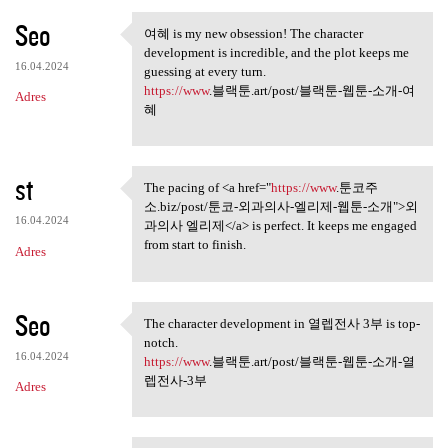
Seo
여혜 is my new obsession! The character
여혜 is my new obsession! The
development is incredible, and the plot keeps me
16.04.2024
guessing at every turn.
https://www
.블랙툰.art/post/블랙툰-웹툰-소개-여
Adres
혜
st
The pacing of <a href="
https://www
.툰코주
The pacing of <a href="https:
소.biz/post/툰코-외과의사-엘리제-웹툰-소개">외
16.04.2024
과의사 엘리제</a> is perfect. It keeps me engaged
from start to finish.
Adres
Seo
The character development in 열렙전사 3부 is top-
The character development in
notch.
16.04.2024
https://www
.블랙툰.art/post/블랙툰-웹툰-소개-열
렙전사-3부
Adres