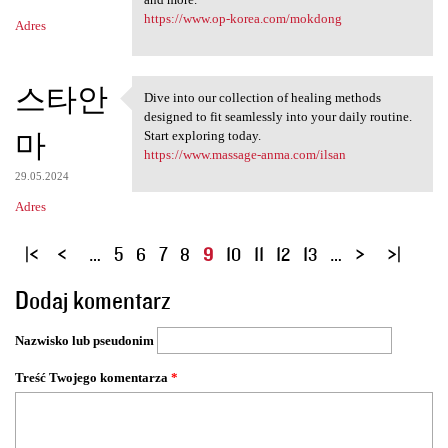
https://www.op-korea.com/mokdong
Adres
스타안
Dive into our collection of healing methods
Dive into our collection of
designed to fit seamlessly into your daily routine.
마
Start exploring today.
https://www.massage-anma.com/ilsan
29.05.2024
Adres
S
…
5
6
7
8
9
10
11
12
13
…
t
Dodaj komentarz
r
o
Nazwisko lub pseudonim
n
y
Treść Twojego komentarza
*