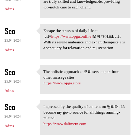
are truly skilled and knowledgeable, providing
top-notch care to each client.
Adres
Seo
Escape the stresses of daily life at
Escape the stresses of daily
[url=
https://www.opga.online]
오피가이드[/url].
25.04.2024
With its serene ambiance and expert therapists, it's
a sanctuary for relaxation and rejuvenation.
Adres
Seo
The holistic approach at 오피 sets it apart from
The holistic approach at 오피
other massage sites.
25.04.2024
https://www.opga.store
Adres
Seo
Impressed by the quality of content on 달리머. It's
Impressed by the quality of
become my go-to source for all things running-
26.04.2024
related.
https://www.dalimern.com
Adres