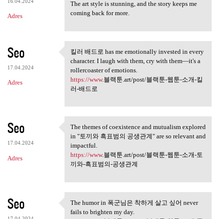
16.04.2024
The art style is stunning, and the story keeps me
coming back for more.
Adres
Seo
킬러 배드로 has me emotionally invested in every
킬러 배드로 has me emotionally
character. I laugh with them, cry with them—it's a
17.04.2024
rollercoaster of emotions.
https://www
.블랙툰.art/post/블랙툰-웹툰-소개-킬
Adres
러-배드로
Seo
The themes of coexistence and mutualism explored
The themes of coexistence and
in "토끼와 흑표범의 공생관계" are so relevant and
17.04.2024
impactful.
https://www
.블랙툰.art/post/블랙툰-웹툰-소개-토
Adres
끼와-흑표범의-공생관계
Seo
The humor in 폭군님은 착하게 살고 싶어 never
The humor in 폭군님은 착하게 살고
fails to brighten my day.
17.04.2024