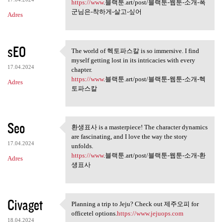
싶어
https://www
.블랙툰.art/post/블랙툰-웹툰-소개-폭
군님은-착하게-살고-싶어
Adres
sEO
The world of 헥토파스칼 is so immersive. I find
The world of 헥토파스칼 is so
myself getting lost in its intricacies with every
17.04.2024
chapter.
https://www
.블랙툰.art/post/블랙툰-웹툰-소개-헥
Adres
토파스칼
Seo
환생표사 is a masterpiece! The character dynamics
환생표사 is a masterpiece! The
are fascinating, and I love the way the story
17.04.2024
unfolds.
https://www
.블랙툰.art/post/블랙툰-웹툰-소개-환
Adres
생표사
Civaget
Planning a trip to Jeju? Check out 제주오피 for
Planning a trip to Jeju?
officetel options.
https://www.jejuops.com
18.04.2024