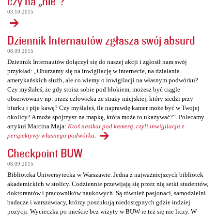
czy na „nie”?
03.10.2015
Dziennik Internautów zgłasza swój absurd
08.09.2015
Dziennik Internautów dołączył się do naszej akcji i zgłosił nam swój
przykład: „Oburzamy się na inwigilację w internecie, na działania
amerykańskich służb, ale co wiemy o inwigilacji na własnym podwórku?
Czy myślałeś, że gdy stoisz sobie pod blokiem, możesz być ciągle
obserwowany np. przez człowieka ze straży miejskiej, który siedzi przy
biurku i pije kawę? Czy myślałeś, ile naprawdę kamer może być w Twojej
okolicy? A może spojrzysz na mapkę, która może to ukazywać?”. Polecamy
artykuł Marcina Maja:
Ktoś nasikał pod kamerą, czyli inwigilacja z
perspektywy własnego podwórka
.
Checkpoint BUW
08.09.2015
Biblioteka Uniwersytecka w Warszawie. Jedna z najważniejszych bibliotek
akademickich w stolicy. Codziennie przewijają się przez nią setki studentów,
doktorantów i pracowników naukowych. Są również pasjonaci, samodzielni
badacze i warszawiacy, którzy poszukują niedostępnych gdzie indziej
pozycji. Wycieczka po mieście bez wizyty w BUW-ie też się nie liczy. W