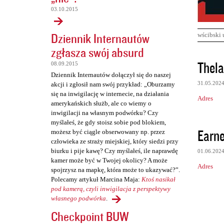
03.10.2015
Dziennik Internautów
wścibski 
zgłasza swój absurd
K
Thela
08.09.2015
o
Dziennik Internautów dołączył się do naszej
31.05.202
akcji i zgłosił nam swój przykład: „Oburzamy
m
się na inwigilację w internecie, na działania
Adres
e
amerykańskich służb, ale co wiemy o
inwigilacji na własnym podwórku? Czy
n
myślałeś, że gdy stoisz sobie pod blokiem,
t
Earne
możesz być ciągle obserwowany np. przez
człowieka ze straży miejskiej, który siedzi przy
a
biurku i pije kawę? Czy myślałeś, ile naprawdę
01.06.202
r
kamer może być w Twojej okolicy? A może
Adres
z
spojrzysz na mapkę, która może to ukazywać?”.
Polecamy artykuł Marcina Maja:
Ktoś nasikał
e
pod kamerą, czyli inwigilacja z perspektywy
własnego podwórka
.
Checkpoint BUW