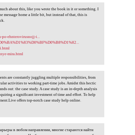
uch about this, like you wrote the book in it or something. I
e message home a little bit, but instead of that, this is
ack.
-po-ehnterovirusnojj-i...
5674/%D0%BA%D1%83%D0%BF%D0%B8%D1%82...
i.html
tnye-mira.html
nts are constantly juggling multiple responsibilities, from
cular activities to working part-time jobs. Amidst this hectic
nds out: the case study. A case study is an in-depth analysis
requiring a significant investment of time and effort. To help
nt.Live offers top-notch case study help online.
 карьеры в любом направлении, многие стараются найти