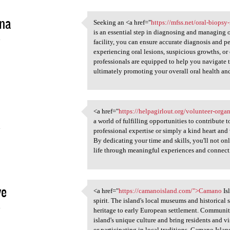
ana
Seeking an <a href="
https://mfss.net/oral-biopsy
Seeking an <a href="https:/
is an essential step in diagnosing and managing 
4
facility, you can ensure accurate diagnosis and p
experiencing oral lesions, suspicious growths, or 
professionals are equipped to help you navigate 
ultimately promoting your overall oral health an
<a href="
https://helpagirlout.org/volunteer-orga
<a href="https://helpagirlout
a world of fulfilling opportunities to contribute t
4
professional expertise or simply a kind heart and 
By dedicating your time and skills, you'll not o
life through meaningful experiences and connect
ve
<a href="
https://camanoisland.com/">Camano
Is
<a href="https://camanoisland
spirit. The island's local museums and historical 
4
heritage to early European settlement. Community
island's unique culture and bring residents and v
or participating in local traditions, Camano Isl