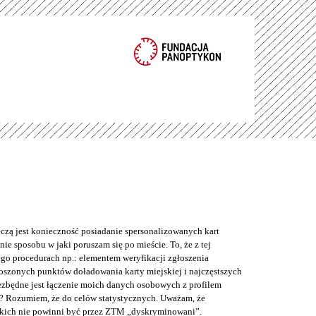
eczą jest konieczność posiadanie spersonalizowanych kart
ie sposobu w jaki poruszam się po mieście. To, że z tej
o procedurach np.: elementem weryfikacji zgłoszenia
łoszonych punktów doładowania karty miejskiej i najczęstszych
iezbędne jest łączenie moich danych osobowych z profilem
? Rozumiem, że do celów statystycznych. Uważam, że
kich nie powinni być przez ZTM „dyskryminowani”.