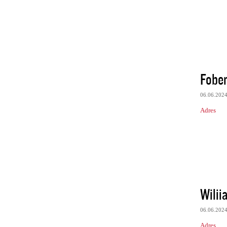
Fober
06.06.202
Adres
Wilii
06.06.202
Adres