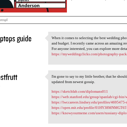
urząd
ptops guide
When it comes to selecting the best wedding phot
When it comes to selecting
and budget. I recently came across an amazing re
4
For anyone interested, you can explore more deta
https://myweddingclicks.com/photography-pack
stfrutt
I'm gone to say to my little brother, that he shoul
I'm gone to say to my little
updated from newest gossip.
4
https://sketchfab.com/diplomans011
https://web.stanford.edu/group/spanlab/cgi-bin
https://lwccareers.lindsey.edu/profiles/4695475
https://open.mit.edu/profile/01HY38MNMG
https://knowyourmeme.com/users/russiany-dipl