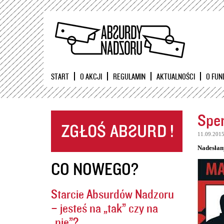
START
O AKCJI
REGULAMIN
AKTUALNOŚCI
O FUN
Sper
11.09.201
Nadesłan
CO NOWEGO?
Starcie Absurdów Nadzoru
– jesteś na „tak” czy na
„nie”?