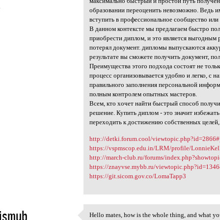
максимально быстрый и простой путь получен
4
образовании переоценить невозможно. Ведь им
вступить в профессиональное сообщество или 
В данном контексте мы предлагаем быстро по
приобрести диплом, и это является выгодным 
потерял документ. дипломы выпускаются аккур
результате вы сможете получить документ, п
Преимущества этого подхода состоят не тольк
процесс организовывается удобно и легко, с 
правильного заполнения персональной информ
полным контролем опытных мастеров.
Всем, кто хочет найти быстрый способ получи
решение. Купить диплом - это значит избежать
переходить к достижению собственных целей, 
http://detki.forum.cool/viewtopic.php?id=2866
https://vspmscop.edu.in/LRM/profile/LonnieKel
http://march-club.ru/forums/index.php?showto
https://znayvse.mybb.ru/viewtopic.php?id=13
https://git.sicom.gov.co/LomaTapp3
ismub
Hello mates, how is the whole thing, and what you