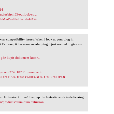
514
luciusbirch55-outlook-co...
ed/My-Profile/UserId/44196
wser compatibility issues. When I look at your blog in
t Explorer, it has some overlapping. I just wanted to give you
-gde-kupit-dokument-kotor...
y.com/27431823/top-marketin...
84712/%D0%BA%D1%83%D0%BF%D0%B8%D1%8...
num Extrusion China! Keep up the fantastic work in delivering
om/products/aluminum-extrusion