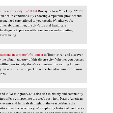
-in-new-york-city-ny/">Oral
Biopsy in New York City, NY</a>
oral health conditions. By choosing a reputable provider and
ersonalized care tailored to your needs. Whether you're
other abnormalities, the city's top oral healthcare
the diagnostic process with compassion and expertise,
d well-being.
nizations-in-toronto/">Volunteer
in Toronto</a> and discover
o the vibrant tapestry of this diverse city. Whether you possess
willingness to help, there's a volunteer role waiting for you.
nly make a positive impact on others but also enrich your own
ions.
land in Washington</a> is also rich in history and community
sites offer a glimpse into the area's past, from Native American
 events and festivals throughout the year celebrate the
isitors together. Whether you're exploring historical landmarks
and in Washington offers a welcoming and enriching experience