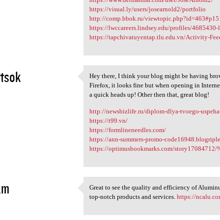
https://visual.ly/users/josearnold2/portfolio
http://comp.bbok.ru/viewtopic.php?id=463#p1
https://lwccareers.lindsey.edu/profiles/4685430-
https://tapchivatuyentap.tlu.edu.vn/Activity-Fe
tsok
Hey there, I think your blog might be having bro
Hey there, I think your blog
Firefox, it looks fine but when opening in Interne
4
a quick heads up! Other then that, great blog!
http://newsbizlife.ru/diplom-dlya-tvoego-uspeha
https://t99.vn/
https://formlineneedles.com/
https://ann-summers-promo-code16948.blogriple
https://optimusbookmarks.com/story170
am
Great to see the quality and efficiency of Alumi
Great to see the quality and
top-notch products and services.
https://ncalu.c
4