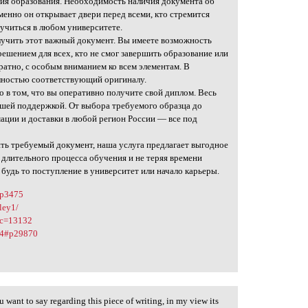
ия образования. Необходимость наличия документа об
енно он открывает двери перед всеми, кто стремится
учиться в любом университете.
лучить этот важный документ. Вы имеете возможность
решением для всех, кто не смог завершить образование или
атно, с особым вниманием ко всем элементам. В
олностью соответствующий оригиналу.
о в том, что вы оперативно получите свой диплом. Весь
нашей поддержкой. От выбора требуемого образца до
ации и доставки в любой регион России — все под
ть требуемый документ, наша услуга предлагает выгодное
 длительного процесса обучения и не теряя времени
будь то поступление в университет или начало карьеры.
#p3475
ley1/
pic=13132
464#p29870
 want to say regarding this piece of writing, in my view its