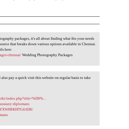
ography packages, it's all about finding what fits your needs
source that breaks down various options available in Chennai.
ils here:
ages-chennai/
Wedding Photography Packages
d also pay a quick visit this website on regular basis to take
/wiki/index.php?title=%D0%...
-russiany-diplomans
T65YXW8RKHTG4AD6/
omans