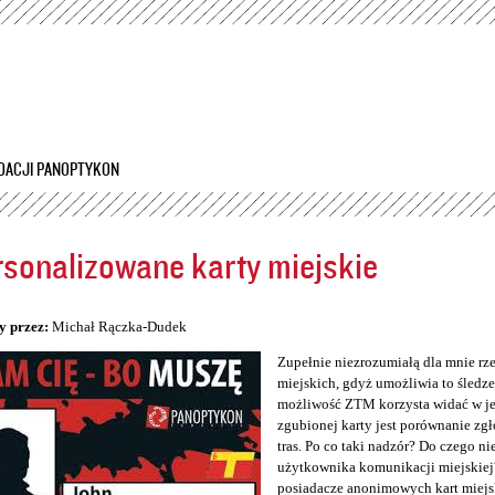
Przejdź
do
treści
DACJI PANOPTYKON
sonalizowane karty miejskie
5
y przez:
Michał Rączka-Dudek
Zupełnie niezrozumiałą dla mnie rz
miejskich, gdyż umożliwia to śledzen
możliwość ZTM korzysta widać w jeg
zgubionej karty jest porównanie zg
tras. Po co taki nadzór? Do czego n
użytkownika komunikacji miejskiej
posiadacze anonimowych kart miejs