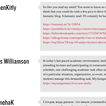
enKitly
Its like you read my mind! You seem to know so m
Its like you read my mind!
think that you could do with a few pics to drive th
4
fantastic blog. A fantastic read. I'll certainly be b
https://toursoul.ru/?p=19054
https://proinfekcii.ru/virusnye/enterovirus/sanpin
https://followbookmarks.com/story1725
https://alkogolizma.com/napitki/vino-iz-klubnik
https://top10r.ru/78-top-10-samye-bystrye-zhivo
s Williamson
In today’s fast-paced academic environment, stude
In today’s fast-paced
attending lectures and participating in extracurri
4
schedule, one challenging academic task often sta
of a particular situation, organization, or event, 
students manage this demanding task, MyAssignme
https://myassignment.live/case-study/
nehaK
Сегодня, когда диплом - это начало успешной
Сегодня, когда диплом - это