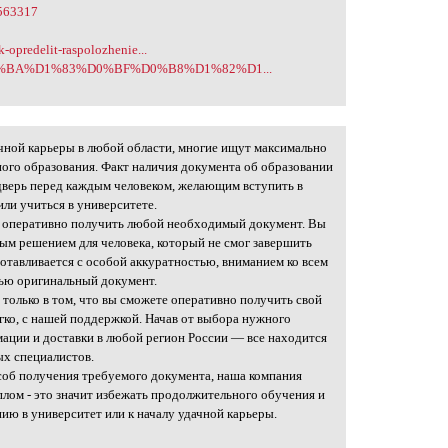
=563317
-opredelit-raspolozhenie...
1/%D0%BA%D1%83%D0%BF%D0%B8%D1%82%D1...
ачной карьеры в любой области, многие ищут максимально
ого образования. Факт наличия документа об образовании
дверь перед каждым человеком, желающим вступить в
ли учиться в университете.
т оперативно получить любой необходимый документ. Вы
ным решением для человека, который не смог завершить
готавливается с особой аккуратностью, вниманием ко всем
ью оригинальный документ.
 только в том, что вы сможете оперативно получить свой
егко, с нашей поддержкой. Начав от выбора нужного
ации и доставки в любой регион России — все находится
х специалистов.
особ получения требуемого документа, наша компания
лом - это значит избежать продолжительного обучения и
ию в университет или к началу удачной карьеры.