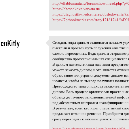
http://diablomania.ru/forum/showthread.php?p
https://chesnokova-varvara.ru/
https://diagnostik-medcenter.ru/obsledovanie/kak
https://7prbookmarks.com/story1718174
enKitly
Сегодня, когда диплом становится началом уд
Сегодня, когда диплом
быстрый и простой путь получения качественн
4
сложно переоценить. Ведь диплом открывает 
сообщество профессиональных специалистов и
В данном контексте наша компания предлагае
можете заказать диплом, и это является отлич
образование или утратил документ. диплом из
нюансам, чтобы на выходе получился полност
Превосходство такого подхода заключается не
диплом. Весь процесс организован просто и л
образца до точного заполнения личной информ
под абсолютным контролем квалифицированны
В результате, всем, кто ищет оперативный сп
предлагает отличное решение. Приобрести дип
сразу переходить к важным целям: к поступлен
https://www.dermandar.com/user/JoseArnold2/