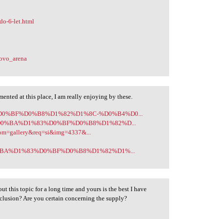
do-6-let.html
lovo_arena
ented at this place, I am really enjoying by these.
%83%D0%BF%D0%B8%D1%82%D1%8C-%D0%B4%D0...
767/%D0%BA%D1%83%D0%BF%D0%B8%D1%82%D...
com=gallery&req=si&img=4337&...
6/%D0%BA%D1%83%D0%BF%D0%B8%D1%82%D1%...
ut this topic for a long time and yours is the best I have
nclusion? Are you certain concerning the supply?