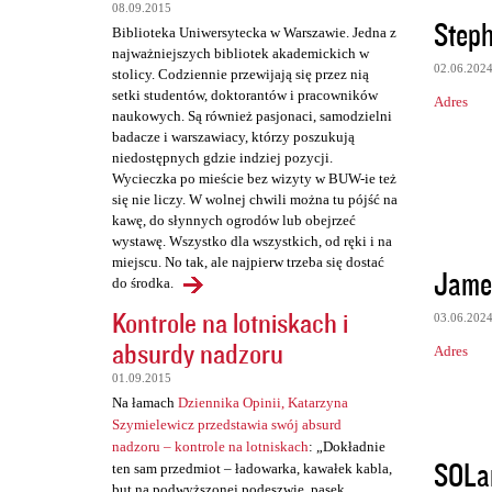
08.09.2015
Steph
Biblioteka Uniwersytecka w Warszawie. Jedna z
najważniejszych bibliotek akademickich w
02.06.202
stolicy. Codziennie przewijają się przez nią
setki studentów, doktorantów i pracowników
Adres
naukowych. Są również pasjonaci, samodzielni
badacze i warszawiacy, którzy poszukują
niedostępnych gdzie indziej pozycji.
Wycieczka po mieście bez wizyty w BUW-ie też
się nie liczy. W wolnej chwili można tu pójść na
kawę, do słynnych ogrodów lub obejrzeć
wystawę. Wszystko dla wszystkich, od ręki i na
miejscu. No tak, ale najpierw trzeba się dostać
Jame
do środka.
Kontrole na lotniskach i
03.06.202
absurdy nadzoru
Adres
01.09.2015
Na łamach
Dziennika Opinii, Katarzyna
Szymielewicz przedstawia swój absurd
nadzoru – kontrole na lotniskach
: „Dokładnie
SOLa
ten sam przedmiot – ładowarka, kawałek kabla,
but na podwyższonej podeszwie, pasek,