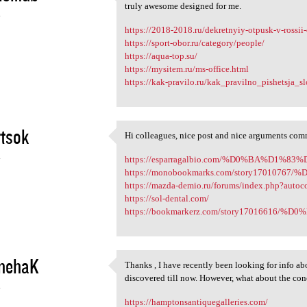
Hello mates, how is the whole
truly awesome designed for me.
4
https://2018-2018.ru/dekretnyiy-otpusk-v-rossii-
https://sport-obor.ru/category/people/
https://aqua-top.su/
https://mysitem.ru/ms-office.html
https://kak-pravilo.ru/kak_pravilno_pishetsja_s
tsok
Hi colleagues, nice post and nice arguments comm
Hi colleagues, nice post and
4
https://esparragalbio.com/%D0%BA%D1
https://monobookmarks.com/story17010
https://mazda-demio.ru/forums/index.php?auto
https://sol-dental.com/
https://bookmarkerz.com/story1701661
nehaK
Thanks , I have recently been looking for info abo
Thanks , I have recently been
discovered till now. However, what about the co
4
https://hamptonsantiquegalleries.com/