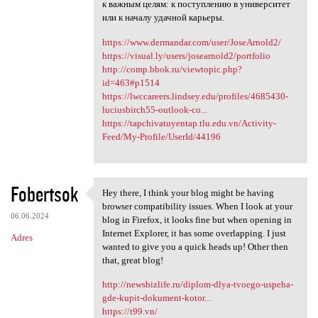
к важным целям: к поступлению в университет
или к началу удачной карьеры.
https://www.dermandar.com/user/JoseArnold2/
https://visual.ly/users/josearnold2/portfolio
http://comp.bbok.ru/viewtopic.php?
id=463#p1514
https://lwccareers.lindsey.edu/profiles/4685430-
luciusbirch55-outlook-co...
https://tapchivatuyentap.tlu.edu.vn/Activity-
Feed/My-Profile/UserId/44196
Fobertsok
Hey there, I think your blog might be having
Hey there, I think your blog
browser compatibility issues. When I look at your
06.06.2024
blog in Firefox, it looks fine but when opening in
Internet Explorer, it has some overlapping. I just
Adres
wanted to give you a quick heads up! Other then
that, great blog!
http://newsbizlife.ru/diplom-dlya-tvoego-uspeha-
gde-kupit-dokument-kotor...
https://t99.vn/