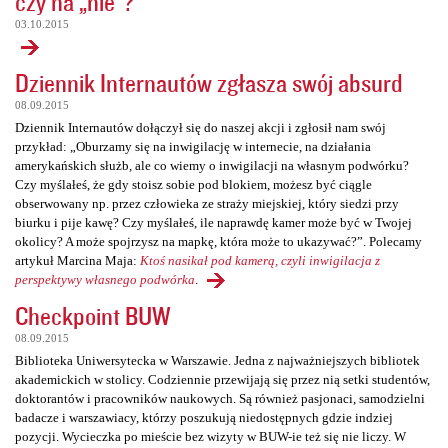
czy na „nie”?
03.10.2015
Dziennik Internautów zgłasza swój absurd
08.09.2015
Dziennik Internautów dołączył się do naszej akcji i zgłosił nam swój
przykład: „Oburzamy się na inwigilację w internecie, na działania
amerykańskich służb, ale co wiemy o inwigilacji na własnym podwórku?
Czy myślałeś, że gdy stoisz sobie pod blokiem, możesz być ciągle
obserwowany np. przez człowieka ze straży miejskiej, który siedzi przy
biurku i pije kawę? Czy myślałeś, ile naprawdę kamer może być w Twojej
okolicy? A może spojrzysz na mapkę, która może to ukazywać?”. Polecamy
artykuł Marcina Maja:
Ktoś nasikał pod kamerą, czyli inwigilacja z
perspektywy własnego podwórka
.
Checkpoint BUW
08.09.2015
Biblioteka Uniwersytecka w Warszawie. Jedna z najważniejszych bibliotek
akademickich w stolicy. Codziennie przewijają się przez nią setki studentów,
doktorantów i pracowników naukowych. Są również pasjonaci, samodzielni
badacze i warszawiacy, którzy poszukują niedostępnych gdzie indziej
pozycji. Wycieczka po mieście bez wizyty w BUW-ie też się nie liczy. W