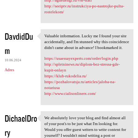
http://agdedengi.ru/vse-stati
http://seeiptv.ru/instrukciya-po-nastrojke-pulta-
rostelekom/
DavdidDu
Valuable information. Lucky me I found your site
Valuable information. Lucky
accidentally, and I'm stunned why this coincidence
m
didn't came about in advance! I bookmarked it.
https://usaessayexperts.com/order/login.php
10.06.2024
http://spletninews.ru/diplom-bez-stressa-gde-
Adres
kupit-onlayn
https://klub-rukodelia.ru/
https://pozhalovatsja.ru/articles/jaloba-na-
notariusa
http://www.cialisonlinerx.com/
DichaelDro
We absolutely love your blog and find almost all
We absolutely love your blog
of your post's to be just what I'm looking for.
ry
Would you offer guest writers to write content for
yourself? I wouldn't mind writing a post or