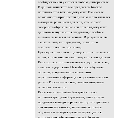
сообщество или учиться в любом университете.
В данном контексте мы предлагаем быстро
получить этот важный документ. Вы имеете
возможность приобрести диплом, и это является
выгодным решением для всех, кто не смог
завершить образование или потерял документ.
дипломы выпускаются аккуратно, с особым
вниманием ко всем элементам. В результате вы
сможете получить документ, полностью
соответствующий оригиналу.
Преимущества этого подхода состоят не только
в том, что вы оперативно получите свой диплом.
Весь процесс организовывается удобно и легко,
с нашей поддержкой. От выбора требуемого
образца до правильного заполнения
персональной информации и доставки в любой
регион России — все под полным контролем
опытных мастеров.
Всем, кто хочет найти быстрый способ
получить требуемый документ, наша услуга
предлагает выгодное решение. Купить диплом -
это значит избежать длительного процесса
обучения и не теряя времени переходить к
достижению собственных целей, будь то