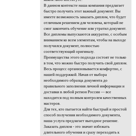
В данном контексте наша компания предлагает
быстро получить этот важный документ. Вы
имеете возможность заказать диплом, что будет
отличным решением для человека, который не
смог закончить обучение или утратил документ.
Все дипломы выпускаются аккуратно, с особым
вниманием ко всем элементам, чтобы на выходе
получился документ, полностью
соответствующий оригиналу.
Преимущества этого подхода состоят не только
в том, что можно быстро получить свой диплом.
Весь процесс организовывается комфортно, с
нашей поддержкой. Начав от выбора
необходимого образца документа до
правильного заполнения личной информации и
доставки в любой регион России — все
находится под полным контролем качественных
мастеров.
Для тех, кто пытается найти быстрый и простой
способ получения необходимого документа,
наша услуга предлагает выгодное решение.
Заказать диплом - это значит избежать
длительного обучения и сразу переходить к