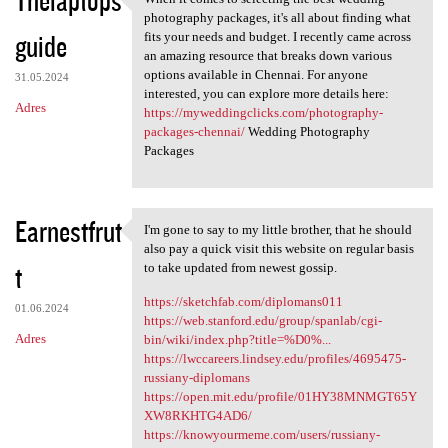
Thelaptops
When it comes to selecting
o
photography packages, it's all about finding what
guide
m
fits your needs and budget. I recently came across
an amazing resource that breaks down various
e
options available in Chennai. For anyone
31.05.2024
n
interested, you can explore more details here:
Adres
https://myweddingclicks.com/photography-
t
packages-chennai/
Wedding Photography
a
Packages
r
z
Earnestfrut
I'm gone to say to my little brother, that he should
e
I'm gone to say to my little
also pay a quick visit this website on regular basis
t
to take updated from newest gossip.
https://sketchfab.com/diplomans011
01.06.2024
https://web.stanford.edu/group/spanlab/cgi-
Adres
bin/wiki/index.php?title=%D0%...
https://lwccareers.lindsey.edu/profiles/4695475-
russiany-diplomans
https://open.mit.edu/profile/01HY38MNMGT65Y
XW8RKHTG4AD6/
https://knowyourmeme.com/users/russiany-