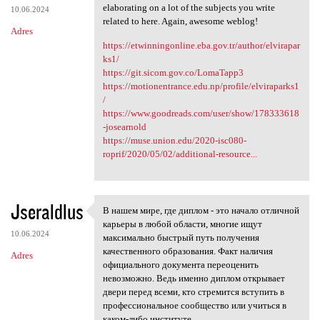
elaborating on a lot of the subjects you write
10.06.2024
related to here. Again, awesome weblog!
Adres
https://etwinningonline.eba.gov.tr/author/elvirapar
ks1/
https://git.sicom.gov.co/LomaTapp3
https://motionentrance.edu.np/profile/elviraparks1
/
https://www.goodreads.com/user/show/178333618
-josearnold
https://muse.union.edu/2020-isc080-
roprif/2020/05/02/additional-resource...
Jseraldlus
В нашем мире, где диплом - это начало отличной
В нашем мире, где диплом -
карьеры в любой области, многие ищут
10.06.2024
максимально быстрый путь получения
качественного образования. Факт наличия
Adres
официального документа переоценить
невозможно. Ведь именно диплом открывает
двери перед всеми, кто стремится вступить в
профессиональное сообщество или учиться в
каком-либо институте.