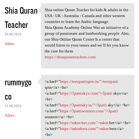
Shia Quran
Shia online Quran Teacher for kids & adults in the
Shia online Quran Teacher for
USA - UK - Australia - Canada and other western
Teacher
countries to learn the Arabic language.
Shia Quran Academy Online Was an initiative of a
group of passionate and hardworking people. Also,
10.06.2024
our Shia Online Quran Center Is a center that
Adres
would listen to your issues and we’ll let you know
the cure for them.
https://shiaquranteachers.com/
rummygo
<a href="
https://teenpattispin.in/">teenpatti
<a href="https:/
spin</a> <br>
co
<a href="
https://3pattiskys.com/">3patti
skys</a>
<br>
<a href="
https://3pattisky.in/">3patti
sky</a> <br>
11.06.2024
<a href="
https://3pattiwinners.com/">3patti
Adres
winners</a> <br>
<a href="
https://mkm-bet.com/">mkm
bet</a> <br>
<a href="
https://mkmbets.com/">mkm
bets</a>
<br>