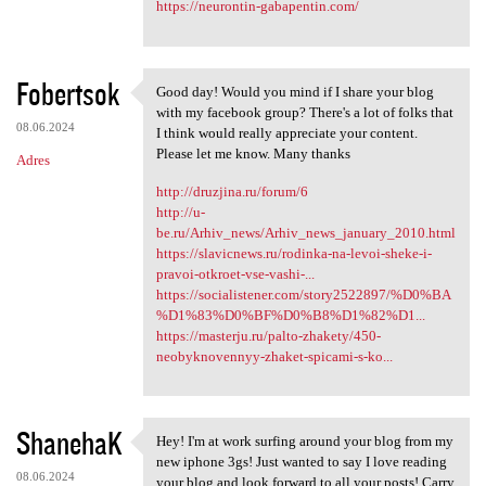
https://neurontin-gabapentin.com/
Fobertsok
Good day! Would you mind if I share your blog
Good day! Would you mind if I
with my facebook group? There's a lot of folks that
08.06.2024
I think would really appreciate your content.
Please let me know. Many thanks
Adres
http://druzjina.ru/forum/6
http://u-
be.ru/Arhiv_news/Arhiv_news_january_2010.html
https://slavicnews.ru/rodinka-na-levoi-sheke-i-
pravoi-otkroet-vse-vashi-...
https://socialistener.com/story2522897/%D0%BA
%D1%83%D0%BF%D0%B8%D1%82%D1...
https://masterju.ru/palto-zhakety/450-
neobyknovennyy-zhaket-spicami-s-ko...
ShanehaK
Hey! I'm at work surfing around your blog from my
Hey! I'm at work surfing
new iphone 3gs! Just wanted to say I love reading
08.06.2024
your blog and look forward to all your posts! Carry