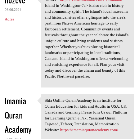
<a href="https://camanoisland
Island in Washington</a> is also rich in history
06.06.2024
and community spirit. The island's local museums
and historical sites offer a glimpse into the area's
Adres
past, from Native American heritage to early
European settlement. Community events and
festivals throughout the year celebrate the island's
unique culture and bring residents and visitors
together. Whether you're exploring historical
landmarks or participating in local traditions,
Camano Island in Washington offers a welcoming
and enriching experience for all. Plan your visit
today and discover the charm and beauty of this
Pacific Northwest paradise.
Imamia
Shia Online Quran Academy is an institute for
Shia Online Quran Academy is
Quran Education for kids and Adults in USA, UK,
Quran
Canada and Germany.Please Join Us our Platform
for Learning Quran e Pak, Yassarnal Quran,
Tajweed, Tafseer, Translation, Memorization.
Academy
Website:
https://imamiaquranacademy.com/