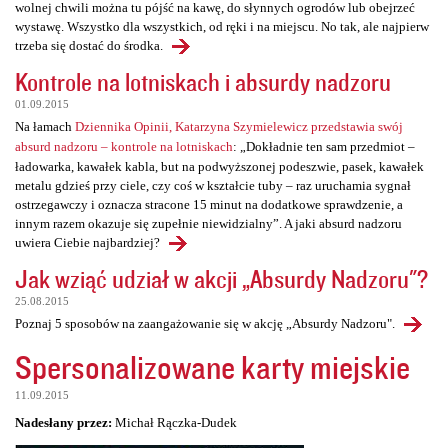
wolnej chwili można tu pójść na kawę, do słynnych ogrodów lub obejrzeć
wystawę. Wszystko dla wszystkich, od ręki i na miejscu. No tak, ale najpierw
trzeba się dostać do środka.
Kontrole na lotniskach i absurdy nadzoru
01.09.2015
Na łamach
Dziennika Opinii, Katarzyna Szymielewicz przedstawia swój
absurd nadzoru – kontrole na lotniskach
: „Dokładnie ten sam przedmiot –
ładowarka, kawałek kabla, but na podwyższonej podeszwie, pasek, kawałek
metalu gdzieś przy ciele, czy coś w kształcie tuby – raz uruchamia sygnał
ostrzegawczy i oznacza stracone 15 minut na dodatkowe sprawdzenie, a
innym razem okazuje się zupełnie niewidzialny”. A jaki absurd nadzoru
uwiera Ciebie najbardziej?
Jak wziąć udział w akcji „Absurdy Nadzoru"?
25.08.2015
Poznaj 5 sposobów na zaangażowanie się w akcję „Absurdy Nadzoru".
Spersonalizowane karty miejskie
11.09.2015
Nadesłany przez:
Michał Rączka-Dudek