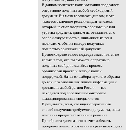
В данном контексте наша компания предлагает
оперативно получить любой необходимый
документ. Вы можете заказать диплом, и это
является отличным решением для человека,
который не смог завершить образование или
утратил документ. диплом изготавливается с
особой аккуратностью, вниманием ко всем
нюансам, чтобы на выходе получился
полностью оригинальный документ.
Превосходство такого подхода заключается не
только в том, что вы сможете оперативно
получить свой диплом. Весь процесс
организован просто и легко, с нашей
поддержкой. Начав от выбора нужного образца
до точного заполнения личной информации и
доставки в любой регион России — все
находится под абсолютным контролем
квалифицированных специалистов.
В результате, всем, кто ищет оперативный
способ получения требуемого документа, наша
компания предлагает отличное решение.
Приобрести диплом - это значит избежать
продолжительного обучения и сразу переходить