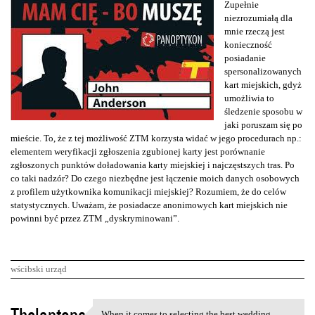
Zupełnie
niezrozumiałą dla
mnie rzeczą jest
konieczność
posiadanie
spersonalizowanych
kart miejskich, gdyż
umożliwia to
śledzenie sposobu w
jaki poruszam się po
mieście. To, że z tej możliwość ZTM korzysta widać w jego procedurach np.:
elementem weryfikacji zgłoszenia zgubionej karty jest porównanie
zgłoszonych punktów doładowania karty miejskiej i najczęstszych tras. Po
co taki nadzór? Do czego niezbędne jest łączenie moich danych osobowych
z profilem użytkownika komunikacji miejskiej? Rozumiem, że do celów
statystycznych. Uważam, że posiadacze anonimowych kart miejskich nie
powinni być przez ZTM „dyskryminowani”.
wścibski urząd
K
When it comes to selecting the best wedding