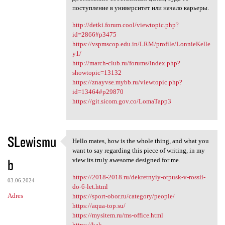
поступление в университет или начало карьеры.
http://detki.forum.cool/viewtopic.php?
id=2866#p3475
https://vspmscop.edu.in/LRM/profile/LonnieKelle
y1/
http://march-club.ru/forums/index.php?
showtopic=13132
https://znayvse.mybb.ru/viewtopic.php?
id=13464#p29870
https://git.sicom.gov.co/LomaTapp3
SLewismu
Hello mates, how is the whole thing, and what you
Hello mates, how is the whole
want to say regarding this piece of writing, in my
b
view its truly awesome designed for me.
https://2018-2018.ru/dekretnyiy-otpusk-v-rossii-
03.06.2024
do-6-let.html
Adres
https://sport-obor.ru/category/people/
https://aqua-top.su/
https://mysitem.ru/ms-office.html
https://kak-