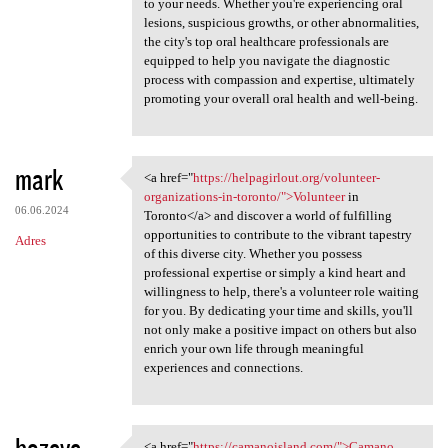
to your needs. Whether you're experiencing oral
lesions, suspicious growths, or other abnormalities,
the city's top oral healthcare professionals are
equipped to help you navigate the diagnostic
process with compassion and expertise, ultimately
promoting your overall oral health and well-being.
mark
<a href="
https://helpagirlout.org/volunteer-
<a href="https://helpagirlout
organizations-in-toronto/">Volunteer
in
06.06.2024
Toronto</a> and discover a world of fulfilling
opportunities to contribute to the vibrant tapestry
Adres
of this diverse city. Whether you possess
professional expertise or simply a kind heart and
willingness to help, there's a volunteer role waiting
for you. By dedicating your time and skills, you'll
not only make a positive impact on others but also
enrich your own life through meaningful
experiences and connections.
hozeve
<a href="
https://camanoisland.com/">Camano