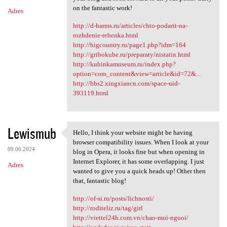
on the fantastic work!
Adres
http://d-harms.ru/articles/chto-podarit-na-
rozhdenie-rebenka.html
http://bigcountry.ru/page1.php?idm=164
http://gribokube.ru/preparaty/nistatin.html
http://kubinkamuseum.ru/index.php?
option=com_content&view=article&id=72&...
http://bbs2.xingxiancn.com/space-uid-
393119.html
Lewismub
Hello, I think your website might be having
Hello, I think your website
browser compatibility issues. When I look at your
09.06.2024
blog in Opera, it looks fine but when opening in
Internet Explorer, it has some overlapping. I just
Adres
wanted to give you a quick heads up! Other then
that, fantastic blog!
http://of-si.ru/posts/lichnosti/
http://roditeliz.ru/tag/girl
http://viettel24h.com.vn/chao-moi-nguoi/