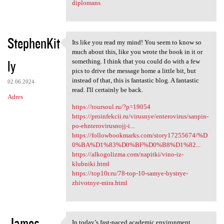
diplomans
StephenKit
Its like you read my mind! You seem to know so
Its like you read my mind!
much about this, like you wrote the book in it or
ly
something. I think that you could do with a few
pics to drive the message home a little bit, but
instead of that, this is fantastic blog. A fantastic
02.06.2024
read. I'll certainly be back.
Adres
https://toursoul.ru/?p=19054
https://proinfekcii.ru/virusnye/enterovirus/sanpin-
po-ehnterovirusnojj-i...
https://followbookmarks.com/story17255674/%D
0%BA%D1%83%D0%BF%D0%B8%D1%82...
https://alkogolizma.com/napitki/vino-iz-
klubniki.html
https://top10r.ru/78-top-10-samye-bystrye-
zhivotnye-mira.html
James
In today’s fast-paced academic environment,