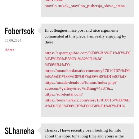
pravilo.ru/kak_pravilno_pishetsja_slovo_arena
Fobertsok
Hi colleagues, nice post and nice arguments
Hi colleagues, nice post and
commented at this place, I am really enjoying by
03.06.2024
these.
Adres
https://esparragalbio.com/%D0%BA%D1%83%D0
%BF%D0%B8%D1%82%D1%8C-
%D0%B4%D0...
https://monobookmarks.com/story17010767/%D0
%BA%D1%83%D0%BF%D0%B8%D1%82%D...
https://mazda-demio.ru/forums/index.php?
autocom=gallery&req=si&img=4337&...
https://sol-dental.com/
https://bookmarkerz.com/story17016616/%D0%B
A%D1%83%D0%BF%D0%B8%D1%82%D1%...
SLhaneha
Thanks , I have recently been looking for info
Thanks , I have recently been
about this topic for a long time and yours is the