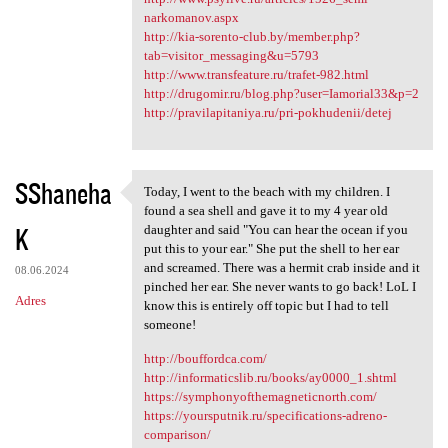
narkomanov.aspx
http://kia-sorento-club.by/member.php?
tab=visitor_messaging&u=5793
http://www.transfeature.ru/trafet-982.html
http://drugomir.ru/blog.php?user=Iamorial33&p=2
http://pravilapitaniya.ru/pri-pokhudenii/detej
SShaneha
Today, I went to the beach with my children. I
Today, I went to the beach
found a sea shell and gave it to my 4 year old
K
daughter and said "You can hear the ocean if you
put this to your ear." She put the shell to her ear
and screamed. There was a hermit crab inside and it
08.06.2024
pinched her ear. She never wants to go back! LoL I
Adres
know this is entirely off topic but I had to tell
someone!
http://bouffordca.com/
http://informaticslib.ru/books/ay0000_1.shtml
https://symphonyofthemagneticnorth.com/
https://yoursputnik.ru/specifications-adreno-
comparison/