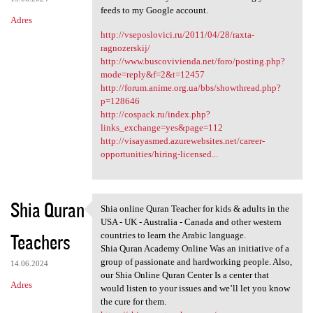
feeds to my Google account.
Adres
http://vseposlovici.ru/2011/04/28/raxta-
ragnozerskij/
http://www.buscovivienda.net/foro/posting.php?
mode=reply&f=2&t=12457
http://forum.anime.org.ua/bbs/showthread.php?
p=128646
http://cospack.ru/index.php?
links_exchange=yes&page=112
http://visayasmed.azurewebsites.net/career-
opportunities/hiring-licensed...
Shia Quran
Shia online Quran Teacher for kids & adults in the
Shia online Quran Teacher for
USA - UK - Australia - Canada and other western
Teachers
countries to learn the Arabic language.
Shia Quran Academy Online Was an initiative of a
group of passionate and hardworking people. Also,
14.06.2024
our Shia Online Quran Center Is a center that
Adres
would listen to your issues and we’ll let you know
the cure for them.