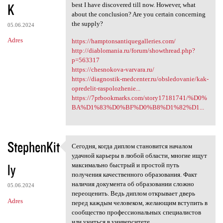
K
best I have discovered till now. However, what
about the conclusion? Are you certain concerning
the supply?
05.06.2024
Adres
https://hamptonsantiquegalleries.com/
http://diablomania.ru/forum/showthread.php?
p=563317
https://chesnokova-varvara.ru/
https://diagnostik-medcenter.ru/obsledovanie/kak-
opredelit-raspolozhenie...
https://7prbookmarks.com/story17181741/%D0%
BA%D1%83%D0%BF%D0%B8%D1%82%D1...
StephenKit
Сегодня, когда диплом становится началом
Сегодня, когда диплом
удачной карьеры в любой области, многие ищут
ly
максимально быстрый и простой путь
получения качественного образования. Факт
наличия документа об образовании сложно
05.06.2024
переоценить. Ведь диплом открывает дверь
Adres
перед каждым человеком, желающим вступить в
сообщество профессиональных специалистов
или учиться в университете.