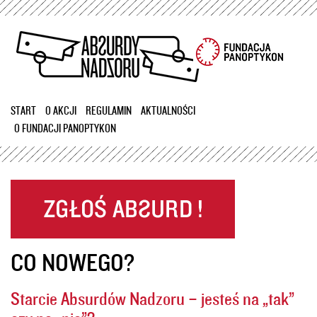
Przejdź
do
treści
START
O AKCJI
REGULAMIN
AKTUALNOŚCI
O FUNDACJI PANOPTYKON
CO NOWEGO?
Starcie Absurdów Nadzoru – jesteś na „tak”