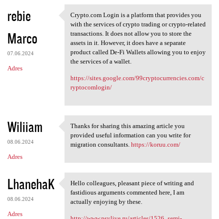
rebie
Crypto.com Login is a platform that provides you
Crypto.com Login is a
with the services of crypto trading or crypto-related
Marco
transactions. It does not allow you to store the
assets in it. However, it does have a separate
product called De-Fi Wallets allowing you to enjoy
07.06.2024
the services of a wallet.
Adres
https://sites.google.com/99cryptocurrencies.com/c
ryptocomlogin/
Wiliiam
Thanks for sharing this amazing article you
Thanks for sharing this
provided useful information can you write for
08.06.2024
migration consultants.
https://koruu.com/
Adres
LhanehaK
Hello colleagues, pleasant piece of writing and
Hello colleagues, pleasant
fastidious arguments commented here, I am
08.06.2024
actually enjoying by these.
Adres
http://www.psylive.ru/articles/1526_semi-