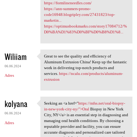
https://formlineneedles.com/
https://ann-summers-promo-
code16948.blogripley.com/27431823/top-
marketin...
https://optimusbookmarks.com/story17084712/%
D0%BA%D1%83%D0%BF%D0%B8%D1%8...
Wiliiam
Great to see the quality and efficiency of
Great to see the quality and
Aluminum Extrusion China! Keep up the fantastic
06.06.2024
work in delivering top-notch products and
services.
https://ncalu.com/products/aluminum-
Adres
extrusion
kolyana
Seeking an <a href="
https://mfss.net/oral-biopsy-
Seeking an <a href="https:/
in-new-york-city-ny/">Oral
Biopsy in New York
06.06.2024
City, NY</a> is an essential step in diagnosing and
managing oral health conditions. By choosing a
Adres
reputable provider and facility, you can ensure
accurate diagnosis and personalized care tailored