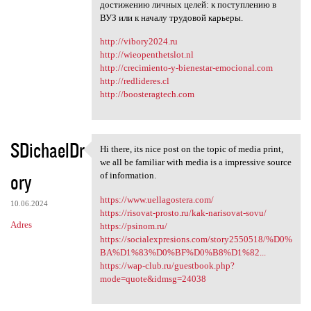
достижению личных целей: к поступлению в
ВУЗ или к началу трудовой карьеры.
http://vibory2024.ru
http://wieopenthetslot.nl
http://crecimiento-y-bienestar-emocional.com
http://redlideres.cl
http://boosteragtech.com
SDichaelDr
Hi there, its nice post on the topic of media print,
Hi there, its nice post on
we all be familiar with media is a impressive source
ory
of information.
https://www.uellagostera.com/
10.06.2024
https://risovat-prosto.ru/kak-narisovat-sovu/
Adres
https://psinom.ru/
https://socialexpresions.com/story2550518/%D0%
BA%D1%83%D0%BF%D0%B8%D1%82...
https://wap-club.ru/guestbook.php?
mode=quote&idmsg=24038