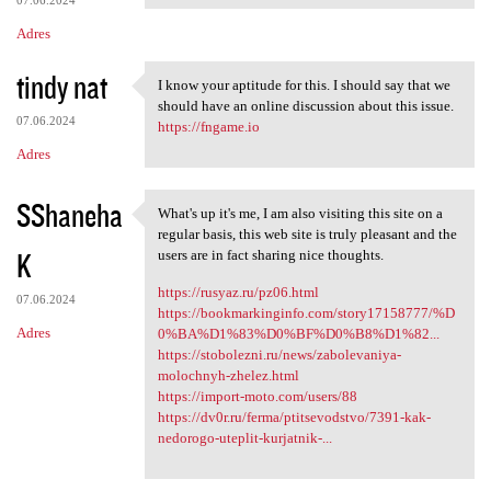
07.06.2024
Adres
tindy nat
I know your aptitude for this. I should say that we
I know your aptitude for this
should have an online discussion about this issue.
07.06.2024
https://fngame.io
Adres
SShaneha
What's up it's me, I am also visiting this site on a
What's up it's me, I am also
regular basis, this web site is truly pleasant and the
K
users are in fact sharing nice thoughts.
https://rusyaz.ru/pz06.html
07.06.2024
https://bookmarkinginfo.com/story17158777/%D
Adres
0%BA%D1%83%D0%BF%D0%B8%D1%82...
https://stobolezni.ru/news/zabolevaniya-
molochnyh-zhelez.html
https://import-moto.com/users/88
https://dv0r.ru/ferma/ptitsevodstvo/7391-kak-
nedorogo-uteplit-kurjatnik-...