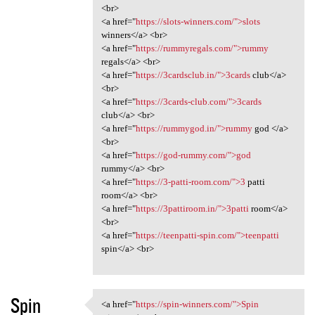
<br>
<a href="
https://slots-winners.com/">slots
winners</a> <br>
<a href="
https://rummyregals.com/">rummy
regals</a> <br>
<a href="
https://3cardsclub.in/">3cards
club</a>
<br>
<a href="
https://3cards-club.com/">3cards
club</a> <br>
<a href="
https://rummygod.in/">rummy
god </a>
<br>
<a href="
https://god-rummy.com/">god
rummy</a> <br>
<a href="
https://3-patti-room.com/">3
patti
room</a> <br>
<a href="
https://3pattiroom.in/">3patti
room</a>
<br>
<a href="
https://teenpatti-spin.com/">teenpatti
spin</a> <br>
Spin
<a href="
https://spin-winners.com/">Spin
<a href="https://spin-winners