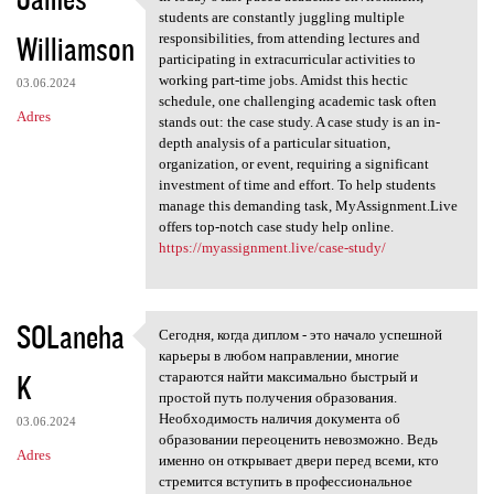
In today’s fast-paced
students are constantly juggling multiple
Williamson
responsibilities, from attending lectures and
participating in extracurricular activities to
working part-time jobs. Amidst this hectic
03.06.2024
schedule, one challenging academic task often
Adres
stands out: the case study. A case study is an in-
depth analysis of a particular situation,
organization, or event, requiring a significant
investment of time and effort. To help students
manage this demanding task, MyAssignment.Live
offers top-notch case study help online.
https://myassignment.live/case-study/
SOLaneha
Сегодня, когда диплом - это начало успешной
Сегодня, когда диплом - это
карьеры в любом направлении, многие
K
стараются найти максимально быстрый и
простой путь получения образования.
Необходимость наличия документа об
03.06.2024
образовании переоценить невозможно. Ведь
Adres
именно он открывает двери перед всеми, кто
стремится вступить в профессиональное