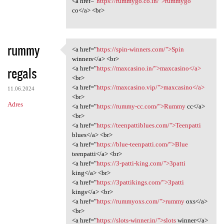
<a href="
https://rummygo.co.in/">rummygo
co</a> <br>
rummy
<a href="
https://spin-winners.com/">Spin
<a href="https://spin-winners
winners</a> <br>
regals
<a href="
https://maxcasino.in/">maxcasino</a>
<br>
<a href="
https://maxcasino.vip/">maxcasino</a>
11.06.2024
<br>
Adres
<a href="
https://rummy-cc.com/">Rummy
cc</a>
<br>
<a href="
https://teenpattiblues.com/">Teenpatti
blues</a> <br>
<a href="
https://blue-teenpatti.com/">Blue
teenpatti</a> <br>
<a href="
https://3-patti-king.com/">3patti
king</a> <br>
<a href="
https://3pattikings.com/">3patti
kings</a> <br>
<a href="
https://rummyoxs.com/">rummy
oxs</a>
<br>
<a href="
https://slots-winner.in/">slots
winner</a>