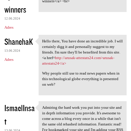
winners</a> <br>
winners
12.06.2024
Adres
ShanehaK
Hello there, You have done an incredible job. I will
Hello there, You have done
certainly digg it and personally suggest to my
13.06.2024
friends. I'm sure they'll be benefited from this site.
<a href=
http://arusak-attestats24.com>arusak-
Adres
attestats24</a>
Why people still use to read news papers when in
this technological globe everything is presented
on web?
IsmaelInsa
Admiring the hard work you put into your site and
Admiring the hard work you
in depth information you provide. It's awesome to
t
come across a blog every once in a while that isn't
the same old rehashed information. Fantastic read!
I've bookmarked your site and I'm adding your RSS
13.06.2024