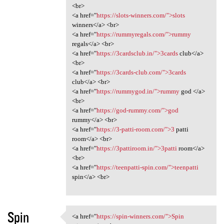
<br>
<a href="
https://slots-winners.com/">slots
winners</a> <br>
<a href="
https://rummyregals.com/">rummy
regals</a> <br>
<a href="
https://3cardsclub.in/">3cards
club</a>
<br>
<a href="
https://3cards-club.com/">3cards
club</a> <br>
<a href="
https://rummygod.in/">rummy
god </a>
<br>
<a href="
https://god-rummy.com/">god
rummy</a> <br>
<a href="
https://3-patti-room.com/">3
patti
room</a> <br>
<a href="
https://3pattiroom.in/">3patti
room</a>
<br>
<a href="
https://teenpatti-spin.com/">teenpatti
spin</a> <br>
Spin
<a href="
https://spin-winners.com/">Spin
<a href="https://spin-winners