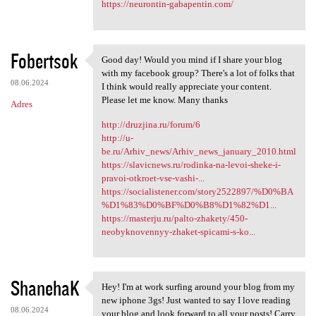
https://neurontin-gabapentin.com/
Fobertsok
Good day! Would you mind if I share your blog
Good day! Would you mind if I
with my facebook group? There's a lot of folks that
08.06.2024
I think would really appreciate your content.
Please let me know. Many thanks
Adres
http://druzjina.ru/forum/6
http://u-
be.ru/Arhiv_news/Arhiv_news_january_2010.html
https://slavicnews.ru/rodinka-na-levoi-sheke-i-
pravoi-otkroet-vse-vashi-...
https://socialistener.com/story2522897/%D0%BA
%D1%83%D0%BF%D0%B8%D1%82%D1...
https://masterju.ru/palto-zhakety/450-
neobyknovennyy-zhaket-spicami-s-ko...
ShanehaK
Hey! I'm at work surfing around your blog from my
Hey! I'm at work surfing
new iphone 3gs! Just wanted to say I love reading
08.06.2024
your blog and look forward to all your posts! Carry