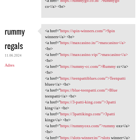
<a href="
https://rummygo.co.in/">rummygo
co</a> <br>
rummy
<a href="
https://spin-winners.com/">Spin
<a href="https://spin-winners
winners</a> <br>
regals
<a href="
https://maxcasino.in/">maxcasino</a>
<br>
<a href="
https://maxcasino.vip/">maxcasino</a>
11.06.2024
<br>
Adres
<a href="
https://rummy-cc.com/">Rummy
cc</a>
<br>
<a href="
https://teenpattiblues.com/">Teenpatti
blues</a> <br>
<a href="
https://blue-teenpatti.com/">Blue
teenpatti</a> <br>
<a href="
https://3-patti-king.com/">3patti
king</a> <br>
<a href="
https://3pattikings.com/">3patti
kings</a> <br>
<a href="
https://rummyoxs.com/">rummy
oxs</a>
<br>
<a href="
https://slots-winner.in/">slots
winner</a>