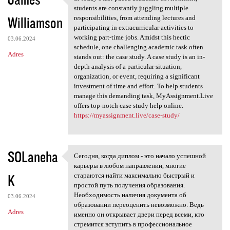
In today’s fast-paced
students are constantly juggling multiple
Williamson
responsibilities, from attending lectures and
participating in extracurricular activities to
working part-time jobs. Amidst this hectic
03.06.2024
schedule, one challenging academic task often
Adres
stands out: the case study. A case study is an in-
depth analysis of a particular situation,
organization, or event, requiring a significant
investment of time and effort. To help students
manage this demanding task, MyAssignment.Live
offers top-notch case study help online.
https://myassignment.live/case-study/
SOLaneha
Сегодня, когда диплом - это начало успешной
Сегодня, когда диплом - это
карьеры в любом направлении, многие
K
стараются найти максимально быстрый и
простой путь получения образования.
Необходимость наличия документа об
03.06.2024
образовании переоценить невозможно. Ведь
Adres
именно он открывает двери перед всеми, кто
стремится вступить в профессиональное