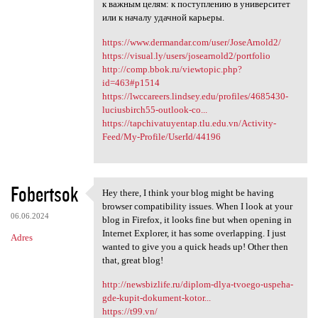
к важным целям: к поступлению в университет
или к началу удачной карьеры.
https://www.dermandar.com/user/JoseArnold2/
https://visual.ly/users/josearnold2/portfolio
http://comp.bbok.ru/viewtopic.php?
id=463#p1514
https://lwccareers.lindsey.edu/profiles/4685430-
luciusbirch55-outlook-co...
https://tapchivatuyentap.tlu.edu.vn/Activity-
Feed/My-Profile/UserId/44196
Fobertsok
Hey there, I think your blog might be having
Hey there, I think your blog
browser compatibility issues. When I look at your
06.06.2024
blog in Firefox, it looks fine but when opening in
Internet Explorer, it has some overlapping. I just
Adres
wanted to give you a quick heads up! Other then
that, great blog!
http://newsbizlife.ru/diplom-dlya-tvoego-uspeha-
gde-kupit-dokument-kotor...
https://t99.vn/