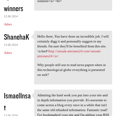
winners</a> <br>
winners
12.06.2024
Adres
ShanehaK
Hello there, You have done an incredible job. I will
Hello there, You have done
certainly digg it and personally suggest to my
13.06.2024
friends. I'm sure they'll be benefited from this site.
<a href=
http://arusak-attestats24.com>arusak-
Adres
attestats24</a>
Why people still use to read news papers when in
this technological globe everything is presented
on web?
IsmaelInsa
Admiring the hard work you put into your site and
Admiring the hard work you
in depth information you provide. It's awesome to
t
come across a blog every once in a while that isn't
the same old rehashed information. Fantastic read!
I've bookmarked your site and I'm adding your RSS
13.06.2024