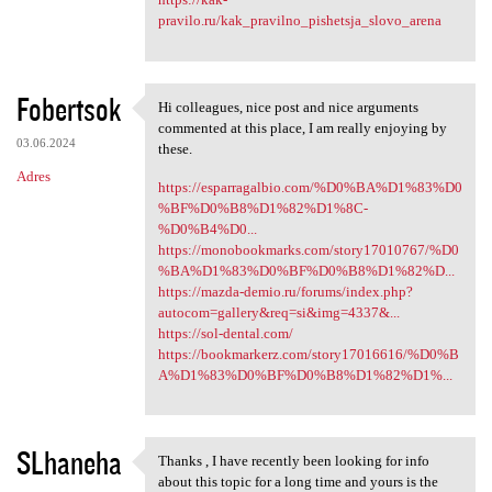
pravilo.ru/kak_pravilno_pishetsja_slovo_arena
Fobertsok
Hi colleagues, nice post and nice arguments
Hi colleagues, nice post and
commented at this place, I am really enjoying by
03.06.2024
these.
Adres
https://esparragalbio.com/%D0%BA%D1%83%D0
%BF%D0%B8%D1%82%D1%8C-
%D0%B4%D0...
https://monobookmarks.com/story17010767/%D0
%BA%D1%83%D0%BF%D0%B8%D1%82%D...
https://mazda-demio.ru/forums/index.php?
autocom=gallery&req=si&img=4337&...
https://sol-dental.com/
https://bookmarkerz.com/story17016616/%D0%B
A%D1%83%D0%BF%D0%B8%D1%82%D1%...
SLhaneha
Thanks , I have recently been looking for info
Thanks , I have recently been
about this topic for a long time and yours is the