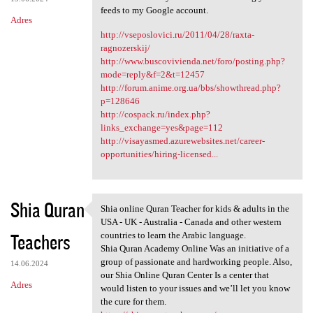
feeds to my Google account.
Adres
http://vseposlovici.ru/2011/04/28/raxta-
ragnozerskij/
http://www.buscovivienda.net/foro/posting.php?
mode=reply&f=2&t=12457
http://forum.anime.org.ua/bbs/showthread.php?
p=128646
http://cospack.ru/index.php?
links_exchange=yes&page=112
http://visayasmed.azurewebsites.net/career-
opportunities/hiring-licensed...
Shia Quran
Shia online Quran Teacher for kids & adults in the
Shia online Quran Teacher for
USA - UK - Australia - Canada and other western
Teachers
countries to learn the Arabic language.
Shia Quran Academy Online Was an initiative of a
group of passionate and hardworking people. Also,
14.06.2024
our Shia Online Quran Center Is a center that
Adres
would listen to your issues and we’ll let you know
the cure for them.