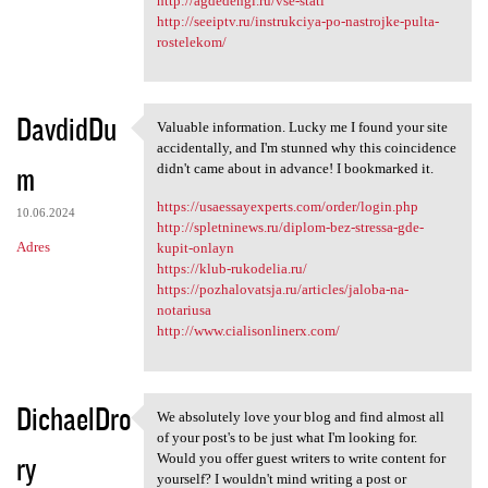
http://agdedengi.ru/vse-stati
http://seeiptv.ru/instrukciya-po-nastrojke-pulta-
rostelekom/
DavdidDu
Valuable information. Lucky me I found your site
Valuable information. Lucky
accidentally, and I'm stunned why this coincidence
m
didn't came about in advance! I bookmarked it.
https://usaessayexperts.com/order/login.php
10.06.2024
http://spletninews.ru/diplom-bez-stressa-gde-
Adres
kupit-onlayn
https://klub-rukodelia.ru/
https://pozhalovatsja.ru/articles/jaloba-na-
notariusa
http://www.cialisonlinerx.com/
DichaelDro
We absolutely love your blog and find almost all
We absolutely love your blog
of your post's to be just what I'm looking for.
ry
Would you offer guest writers to write content for
yourself? I wouldn't mind writing a post or