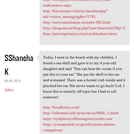
narkomanov.aspx
http://kia-sorento-club.by/member.php?
tab=visitor_messaging&u=5793
http://www.transfeature.ru/trafet-982.html
http://drugomir.ru/blog.php?user=Iamorial33&p=2
http://pravilapitaniya.ru/pri-pokhudenii/detej
SShaneha
Today, I went to the beach with my children. I
Today, I went to the beach
found a sea shell and gave it to my 4 year old
K
daughter and said "You can hear the ocean if you
put this to your ear." She put the shell to her ear
and screamed. There was a hermit crab inside and it
08.06.2024
pinched her ear. She never wants to go back! LoL I
Adres
know this is entirely off topic but I had to tell
someone!
http://bouffordca.com/
http://informaticslib.ru/books/ay0000_1.shtml
https://symphonyofthemagneticnorth.com/
https://yoursputnik.ru/specifications-adreno-
comparison/