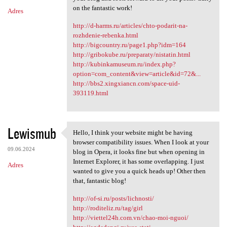
on the fantastic work!
Adres
http://d-harms.ru/articles/chto-podarit-na-
rozhdenie-rebenka.html
http://bigcountry.ru/page1.php?idm=164
http://gribokube.ru/preparaty/nistatin.html
http://kubinkamuseum.ru/index.php?
option=com_content&view=article&id=72&...
http://bbs2.xingxiancn.com/space-uid-
393119.html
Lewismub
Hello, I think your website might be having
Hello, I think your website
browser compatibility issues. When I look at your
09.06.2024
blog in Opera, it looks fine but when opening in
Internet Explorer, it has some overlapping. I just
Adres
wanted to give you a quick heads up! Other then
that, fantastic blog!
http://of-si.ru/posts/lichnosti/
http://roditeliz.ru/tag/girl
http://viettel24h.com.vn/chao-moi-nguoi/