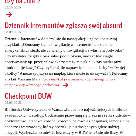
czy na „nie”?
03.10.2015
Dziennik Internautów zgłasza swój absurd
08.09.2015
Dziennik Internautów dołączył się do naszej akcji i zgłosił nam swój
przykład: „Oburzamy się na inwigilację w internecie, na działania
amerykańskich służb, ale co wiemy o inwigilacji na własnym podwórku?
Czy myślałeś, że gdy stoisz sobie pod blokiem, możesz być ciągle
obserwowany np. przez człowieka ze straży miejskiej, który siedzi przy
biurku i pije kawę? Czy myślałeś, ile naprawdę kamer może być w Twojej
okolicy? A może spojrzysz na mapkę, która może to ukazywać?”. Polecamy
artykuł Marcina Maja:
Ktoś nasikał pod kamerą, czyli inwigilacja z
perspektywy własnego podwórka
.
Checkpoint BUW
08.09.2015
Biblioteka Uniwersytecka w Warszawie. Jedna z najważniejszych bibliotek
akademickich w stolicy. Codziennie przewijają się przez nią setki studentów,
doktorantów i pracowników naukowych. Są również pasjonaci, samodzielni
badacze i warszawiacy, którzy poszukują niedostępnych gdzie indziej
pozycji. Wycieczka po mieście bez wizyty w BUW-ie też się nie liczy. W