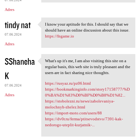
07.06.2024
Adres
tindy nat
I know your aptitude for this. I should say that we
I know your aptitude for this
should have an online discussion about this issue.
07.06.2024
https://fngame.io
Adres
SShaneha
What's up it's me, I am also visiting this site on a
What's up it's me, I am also
regular basis, this web site is truly pleasant and the
K
users are in fact sharing nice thoughts.
https://rusyaz.ru/pz06.html
07.06.2024
https://bookmarkinginfo.com/story17158777/%D
Adres
0%BA%D1%83%D0%BF%D0%B8%D1%82...
https://stobolezni.ru/news/zabolevaniya-
molochnyh-zhelez.html
https://import-moto.com/users/88
https://dv0r.ru/ferma/ptitsevodstvo/7391-kak-
nedorogo-uteplit-kurjatnik-...