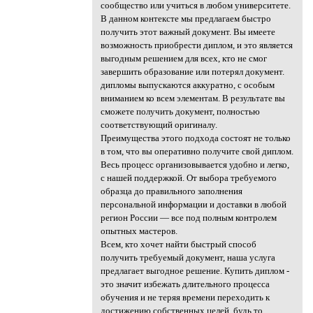
сообщество или учиться в любом университете.
В данном контексте мы предлагаем быстро
получить этот важный документ. Вы имеете
возможность приобрести диплом, и это является
выгодным решением для всех, кто не смог
завершить образование или потерял документ.
дипломы выпускаются аккуратно, с особым
вниманием ко всем элементам. В результате вы
сможете получить документ, полностью
соответствующий оригиналу.
Преимущества этого подхода состоят не только
в том, что вы оперативно получите свой диплом.
Весь процесс организовывается удобно и легко,
с нашей поддержкой. От выбора требуемого
образца до правильного заполнения
персональной информации и доставки в любой
регион России — все под полным контролем
опытных мастеров.
Всем, кто хочет найти быстрый способ
получить требуемый документ, наша услуга
предлагает выгодное решение. Купить диплом -
это значит избежать длительного процесса
обучения и не теряя времени переходить к
достижению собственных целей, будь то