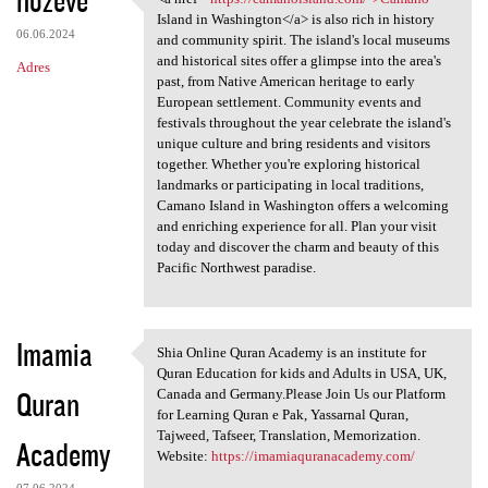
<a href="https://camanoisland
Island in Washington</a> is also rich in history
06.06.2024
and community spirit. The island's local museums
and historical sites offer a glimpse into the area's
Adres
past, from Native American heritage to early
European settlement. Community events and
festivals throughout the year celebrate the island's
unique culture and bring residents and visitors
together. Whether you're exploring historical
landmarks or participating in local traditions,
Camano Island in Washington offers a welcoming
and enriching experience for all. Plan your visit
today and discover the charm and beauty of this
Pacific Northwest paradise.
Imamia
Shia Online Quran Academy is an institute for
Shia Online Quran Academy is
Quran Education for kids and Adults in USA, UK,
Quran
Canada and Germany.Please Join Us our Platform
for Learning Quran e Pak, Yassarnal Quran,
Tajweed, Tafseer, Translation, Memorization.
Academy
Website:
https://imamiaquranacademy.com/