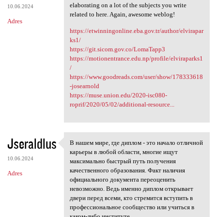
elaborating on a lot of the subjects you write
10.06.2024
related to here. Again, awesome weblog!
Adres
https://etwinningonline.eba.gov.tr/author/elvirapar
ks1/
https://git.sicom.gov.co/LomaTapp3
https://motionentrance.edu.np/profile/elviraparks1
/
https://www.goodreads.com/user/show/178333618
-josearnold
https://muse.union.edu/2020-isc080-
roprif/2020/05/02/additional-resource...
Jseraldlus
В нашем мире, где диплом - это начало отличной
В нашем мире, где диплом -
карьеры в любой области, многие ищут
10.06.2024
максимально быстрый путь получения
качественного образования. Факт наличия
Adres
официального документа переоценить
невозможно. Ведь именно диплом открывает
двери перед всеми, кто стремится вступить в
профессиональное сообщество или учиться в
каком-либо институте.