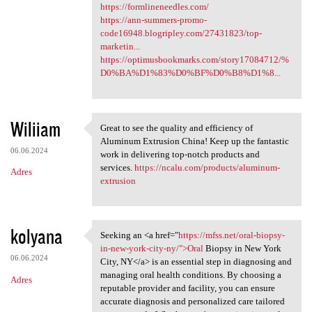
https://formlineneedles.com/
https://ann-summers-promo-
code16948.blogripley.com/27431823/top-
marketin...
https://optimusbookmarks.com/story17084712/%
D0%BA%D1%83%D0%BF%D0%B8%D1%8...
Wiliiam
Great to see the quality and efficiency of
Great to see the quality and
Aluminum Extrusion China! Keep up the fantastic
06.06.2024
work in delivering top-notch products and
services.
https://ncalu.com/products/aluminum-
Adres
extrusion
kolyana
Seeking an <a href="
https://mfss.net/oral-biopsy-
Seeking an <a href="https:/
in-new-york-city-ny/">Oral
Biopsy in New York
06.06.2024
City, NY</a> is an essential step in diagnosing and
managing oral health conditions. By choosing a
Adres
reputable provider and facility, you can ensure
accurate diagnosis and personalized care tailored