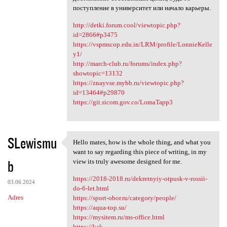
поступление в университет или начало карьеры.
http://detki.forum.cool/viewtopic.php?
id=2866#p3475
https://vspmscop.edu.in/LRM/profile/LonnieKelle
y1/
http://march-club.ru/forums/index.php?
showtopic=13132
https://znayvse.mybb.ru/viewtopic.php?
id=13464#p29870
https://git.sicom.gov.co/LomaTapp3
SLewismu
Hello mates, how is the whole thing, and what you
Hello mates, how is the whole
want to say regarding this piece of writing, in my
b
view its truly awesome designed for me.
https://2018-2018.ru/dekretnyiy-otpusk-v-rossii-
03.06.2024
do-6-let.html
Adres
https://sport-obor.ru/category/people/
https://aqua-top.su/
https://mysitem.ru/ms-office.html
https://kak-