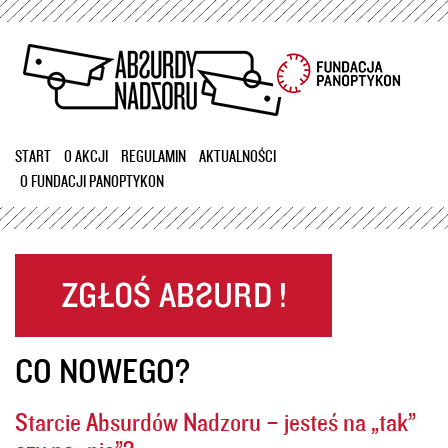
Przejdź
do
treści
START
O AKCJI
REGULAMIN
AKTUALNOŚCI
O FUNDACJI PANOPTYKON
CO NOWEGO?
Starcie Absurdów Nadzoru – jesteś na „tak”