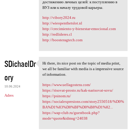
достижению личных целей: к поступлению в
ВУЗ или к началу трудовой карьеры.
http://vibory2024.ru
http://wieopenthetslot.nl
http://crecimiento-y-bienestar-emocional.com
http://redlideres.cl
http://boosteragtech.com
SDichaelDr
Hi there, its nice post on the topic of media print,
Hi there, its nice post on
we all be familiar with media is a impressive source
ory
of information.
https://www.uellagostera.com/
10.06.2024
https://risovat-prosto.ru/kak-narisovat-sovu/
Adres
https://psinom.ru/
https://socialexpresions.com/story2550518/%D0%
BA%D1%83%D0%BF%D0%B8%D1%82...
https://wap-club.ru/guestbook.php?
mode=quote&idmsg=24038