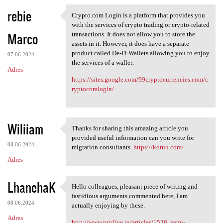
rebie
Crypto.com Login is a platform that provides you
Crypto.com Login is a
with the services of crypto trading or crypto-related
Marco
transactions. It does not allow you to store the
assets in it. However, it does have a separate
product called De-Fi Wallets allowing you to enjoy
07.06.2024
the services of a wallet.
Adres
https://sites.google.com/99cryptocurrencies.com/c
ryptocomlogin/
Wiliiam
Thanks for sharing this amazing article you
Thanks for sharing this
provided useful information can you write for
08.06.2024
migration consultants.
https://koruu.com/
Adres
LhanehaK
Hello colleagues, pleasant piece of writing and
Hello colleagues, pleasant
fastidious arguments commented here, I am
08.06.2024
actually enjoying by these.
Adres
http://www.psylive.ru/articles/1526_semi-