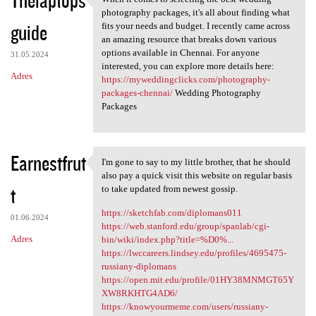
Thelaptops
When it comes to selecting
o
photography packages, it's all about finding what
guide
m
fits your needs and budget. I recently came across
an amazing resource that breaks down various
e
options available in Chennai. For anyone
31.05.2024
n
interested, you can explore more details here:
Adres
https://myweddingclicks.com/photography-
t
packages-chennai/
Wedding Photography
a
Packages
r
z
Earnestfrut
I'm gone to say to my little brother, that he should
e
I'm gone to say to my little
also pay a quick visit this website on regular basis
t
to take updated from newest gossip.
https://sketchfab.com/diplomans011
01.06.2024
https://web.stanford.edu/group/spanlab/cgi-
Adres
bin/wiki/index.php?title=%D0%...
https://lwccareers.lindsey.edu/profiles/4695475-
russiany-diplomans
https://open.mit.edu/profile/01HY38MNMGT65Y
XW8RKHTG4AD6/
https://knowyourmeme.com/users/russiany-