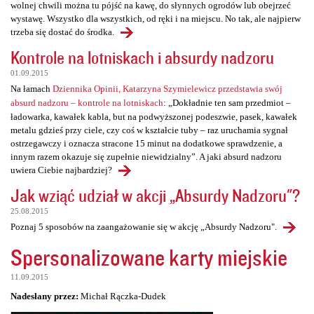
wolnej chwili można tu pójść na kawę, do słynnych ogrodów lub obejrzeć
wystawę. Wszystko dla wszystkich, od ręki i na miejscu. No tak, ale najpierw
trzeba się dostać do środka.
Kontrole na lotniskach i absurdy nadzoru
01.09.2015
Na łamach
Dziennika Opinii, Katarzyna Szymielewicz przedstawia swój
absurd nadzoru – kontrole na lotniskach
: „Dokładnie ten sam przedmiot –
ładowarka, kawałek kabla, but na podwyższonej podeszwie, pasek, kawałek
metalu gdzieś przy ciele, czy coś w kształcie tuby – raz uruchamia sygnał
ostrzegawczy i oznacza stracone 15 minut na dodatkowe sprawdzenie, a
innym razem okazuje się zupełnie niewidzialny”. A jaki absurd nadzoru
uwiera Ciebie najbardziej?
Jak wziąć udział w akcji „Absurdy Nadzoru"?
25.08.2015
Poznaj 5 sposobów na zaangażowanie się w akcję „Absurdy Nadzoru".
Spersonalizowane karty miejskie
11.09.2015
Nadesłany przez:
Michał Rączka-Dudek