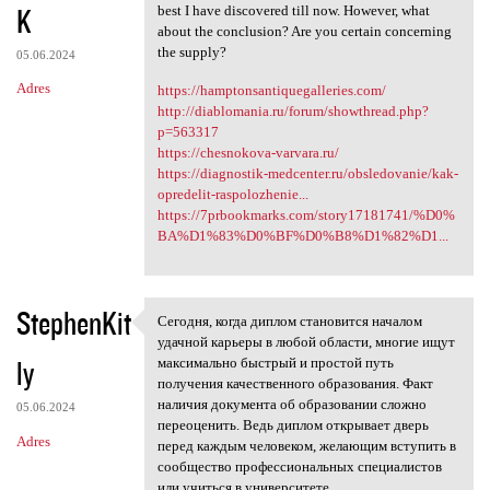
K
best I have discovered till now. However, what
about the conclusion? Are you certain concerning
the supply?
05.06.2024
Adres
https://hamptonsantiquegalleries.com/
http://diablomania.ru/forum/showthread.php?
p=563317
https://chesnokova-varvara.ru/
https://diagnostik-medcenter.ru/obsledovanie/kak-
opredelit-raspolozhenie...
https://7prbookmarks.com/story17181741/%D0%
BA%D1%83%D0%BF%D0%B8%D1%82%D1...
StephenKit
Сегодня, когда диплом становится началом
Сегодня, когда диплом
удачной карьеры в любой области, многие ищут
ly
максимально быстрый и простой путь
получения качественного образования. Факт
наличия документа об образовании сложно
05.06.2024
переоценить. Ведь диплом открывает дверь
Adres
перед каждым человеком, желающим вступить в
сообщество профессиональных специалистов
или учиться в университете.