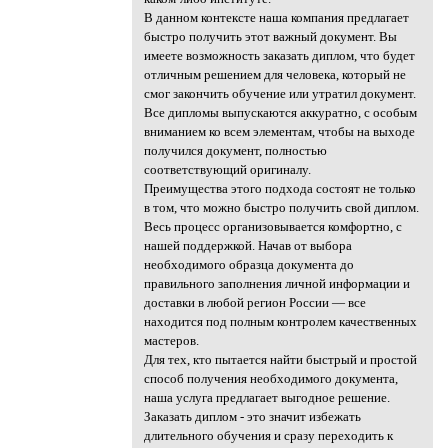
В данном контексте наша компания предлагает
быстро получить этот важный документ. Вы
имеете возможность заказать диплом, что будет
отличным решением для человека, который не
смог закончить обучение или утратил документ.
Все дипломы выпускаются аккуратно, с особым
вниманием ко всем элементам, чтобы на выходе
получился документ, полностью
соответствующий оригиналу.
Преимущества этого подхода состоят не только
в том, что можно быстро получить свой диплом.
Весь процесс организовывается комфортно, с
нашей поддержкой. Начав от выбора
необходимого образца документа до
правильного заполнения личной информации и
доставки в любой регион России — все
находится под полным контролем качественных
мастеров.
Для тех, кто пытается найти быстрый и простой
способ получения необходимого документа,
наша услуга предлагает выгодное решение.
Заказать диплом - это значит избежать
длительного обучения и сразу переходить к