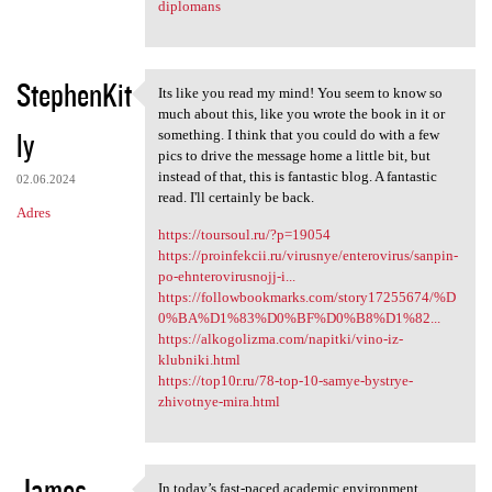
diplomans
StephenKit
Its like you read my mind! You seem to know so
Its like you read my mind!
much about this, like you wrote the book in it or
ly
something. I think that you could do with a few
pics to drive the message home a little bit, but
instead of that, this is fantastic blog. A fantastic
02.06.2024
read. I'll certainly be back.
Adres
https://toursoul.ru/?p=19054
https://proinfekcii.ru/virusnye/enterovirus/sanpin-
po-ehnterovirusnojj-i...
https://followbookmarks.com/story17255674/%D
0%BA%D1%83%D0%BF%D0%B8%D1%82...
https://alkogolizma.com/napitki/vino-iz-
klubniki.html
https://top10r.ru/78-top-10-samye-bystrye-
zhivotnye-mira.html
James
In today’s fast-paced academic environment,