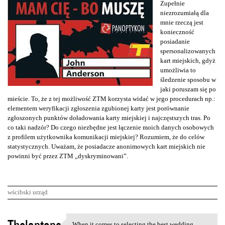
Zupełnie
niezrozumiałą dla
mnie rzeczą jest
konieczność
posiadanie
spersonalizowanych
kart miejskich, gdyż
umożliwia to
śledzenie sposobu w
jaki poruszam się po
mieście. To, że z tej możliwość ZTM korzysta widać w jego procedurach np.:
elementem weryfikacji zgłoszenia zgubionej karty jest porównanie
zgłoszonych punktów doładowania karty miejskiej i najczęstszych tras. Po
co taki nadzór? Do czego niezbędne jest łączenie moich danych osobowych
z profilem użytkownika komunikacji miejskiej? Rozumiem, że do celów
statystycznych. Uważam, że posiadacze anonimowych kart miejskich nie
powinni być przez ZTM „dyskryminowani”.
wścibski urząd
K
When it comes to selecting the best wedding