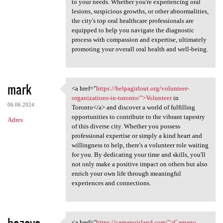
to your needs. Whether you're experiencing oral
lesions, suspicious growths, or other abnormalities,
the city's top oral healthcare professionals are
equipped to help you navigate the diagnostic
process with compassion and expertise, ultimately
promoting your overall oral health and well-being.
mark
<a href="
https://helpagirlout.org/volunteer-
<a href="https://helpagirlout
organizations-in-toronto/">Volunteer
in
06.06.2024
Toronto</a> and discover a world of fulfilling
opportunities to contribute to the vibrant tapestry
Adres
of this diverse city. Whether you possess
professional expertise or simply a kind heart and
willingness to help, there's a volunteer role waiting
for you. By dedicating your time and skills, you'll
not only make a positive impact on others but also
enrich your own life through meaningful
experiences and connections.
hozeve
<a href="
https://camanoisland.com/">Camano