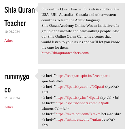
Shia Quran
Shia online Quran Teacher for kids & adults in the
Shia online Quran Teacher for
USA - UK - Australia - Canada and other western
Teacher
countries to learn the Arabic language.
Shia Quran Academy Online Was an initiative of a
group of passionate and hardworking people. Also,
10.06.2024
our Shia Online Quran Center Is a center that
Adres
would listen to your issues and we’ll let you know
the cure for them.
https://shiaquranteachers.com/
rummygo
<a href="
https://teenpattispin.in/">teenpatti
<a href="https:/
spin</a> <br>
co
<a href="
https://3pattiskys.com/">3patti
skys</a>
<br>
<a href="
https://3pattisky.in/">3patti
sky</a> <br>
11.06.2024
<a href="
https://3pattiwinners.com/">3patti
Adres
winners</a> <br>
<a href="
https://mkm-bet.com/">mkm
bet</a> <br>
<a href="
https://mkmbets.com/">mkm
bets</a>
<br>