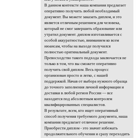
В данном контексте наша компания предлагает
оперативно получить любой необходимый
документ. Вы можете заказать диплом, и это
является отличным решением для человека,
который не смог завершить образование или
утратил документ. диплом изготавливается с
особой аккуратностью, вниманием ко всем
нюансам, чтобы на выходе получился
полностью оригинальный документ.
Превосходство такого подхода заключается не
только в том, что вы сможете оперативно
получить свой диплом. Весь процесс
организован просто и легко, с нашей
поддержкой. Начав от выбора нужного образца
до точного заполнения личной информации и
доставки в любой регион России — все
находится под абсолютным контролем
квалифицированных специалистов.
В результате, всем, кто ищет оперативный
способ получения требуемого документа, наша
компания предлагает отличное решение.
Приобрести диплом - это значит избежать
продолжительного обучения и сразу переходить