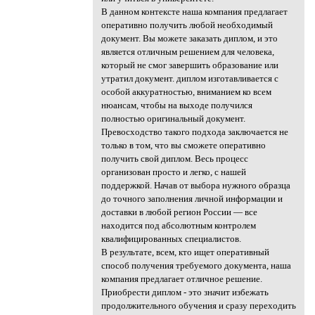
В данном контексте наша компания предлагает
оперативно получить любой необходимый
документ. Вы можете заказать диплом, и это
является отличным решением для человека,
который не смог завершить образование или
утратил документ. диплом изготавливается с
особой аккуратностью, вниманием ко всем
нюансам, чтобы на выходе получился
полностью оригинальный документ.
Превосходство такого подхода заключается не
только в том, что вы сможете оперативно
получить свой диплом. Весь процесс
организован просто и легко, с нашей
поддержкой. Начав от выбора нужного образца
до точного заполнения личной информации и
доставки в любой регион России — все
находится под абсолютным контролем
квалифицированных специалистов.
В результате, всем, кто ищет оперативный
способ получения требуемого документа, наша
компания предлагает отличное решение.
Приобрести диплом - это значит избежать
продолжительного обучения и сразу переходить