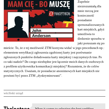
Zupełnie
niezrozumiałą dla
mnie rzeczą jest
konieczność
posiadanie
spersonalizowanych
kart miejskich, gdyż
umożliwia to
śledzenie sposobu w
jaki poruszam się po
mieście. To, że z tej możliwość ZTM korzysta widać w jego procedurach np.:
elementem weryfikacji zgłoszenia zgubionej karty jest porównanie
zgłoszonych punktów doładowania karty miejskiej i najczęstszych tras. Po
co taki nadzór? Do czego niezbędne jest łączenie moich danych osobowych
z profilem użytkownika komunikacji miejskiej? Rozumiem, że do celów
statystycznych. Uważam, że posiadacze anonimowych kart miejskich nie
powinni być przez ZTM „dyskryminowani”.
wścibski urząd
K
When it comes to selecting the best wedding