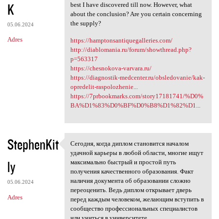
K
best I have discovered till now. However, what
about the conclusion? Are you certain concerning
the supply?
05.06.2024
Adres
https://hamptonsantiquegalleries.com/
http://diablomania.ru/forum/showthread.php?
p=563317
https://chesnokova-varvara.ru/
https://diagnostik-medcenter.ru/obsledovanie/kak-
opredelit-raspolozhenie...
https://7prbookmarks.com/story17181741/%D0%
BA%D1%83%D0%BF%D0%B8%D1%82%D1...
StephenKit
Сегодня, когда диплом становится началом
Сегодня, когда диплом
удачной карьеры в любой области, многие ищут
ly
максимально быстрый и простой путь
получения качественного образования. Факт
наличия документа об образовании сложно
05.06.2024
переоценить. Ведь диплом открывает дверь
Adres
перед каждым человеком, желающим вступить в
сообщество профессиональных специалистов
или учиться в университете.