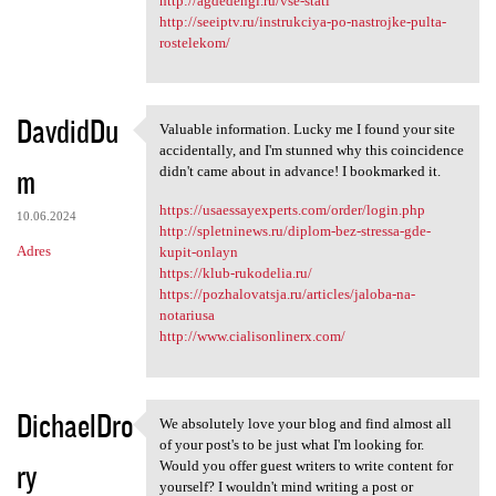
http://agdedengi.ru/vse-stati
http://seeiptv.ru/instrukciya-po-nastrojke-pulta-
rostelekom/
DavdidDu
Valuable information. Lucky me I found your site
Valuable information. Lucky
accidentally, and I'm stunned why this coincidence
m
didn't came about in advance! I bookmarked it.
https://usaessayexperts.com/order/login.php
10.06.2024
http://spletninews.ru/diplom-bez-stressa-gde-
Adres
kupit-onlayn
https://klub-rukodelia.ru/
https://pozhalovatsja.ru/articles/jaloba-na-
notariusa
http://www.cialisonlinerx.com/
DichaelDro
We absolutely love your blog and find almost all
We absolutely love your blog
of your post's to be just what I'm looking for.
ry
Would you offer guest writers to write content for
yourself? I wouldn't mind writing a post or