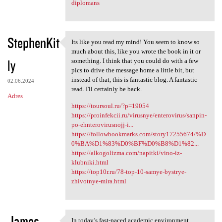
diplomans
StephenKit
Its like you read my mind! You seem to know so
Its like you read my mind!
much about this, like you wrote the book in it or
ly
something. I think that you could do with a few
pics to drive the message home a little bit, but
instead of that, this is fantastic blog. A fantastic
02.06.2024
read. I'll certainly be back.
Adres
https://toursoul.ru/?p=19054
https://proinfekcii.ru/virusnye/enterovirus/sanpin-
po-ehnterovirusnojj-i...
https://followbookmarks.com/story17255674/%D
0%BA%D1%83%D0%BF%D0%B8%D1%82...
https://alkogolizma.com/napitki/vino-iz-
klubniki.html
https://top10r.ru/78-top-10-samye-bystrye-
zhivotnye-mira.html
James
In today’s fast-paced academic environment,