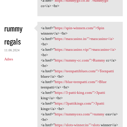
<a href="
https://rummygo.co.in/">rummygo
co</a> <br>
rummy
<a href="
https://spin-winners.com/">Spin
<a href="https://spin-winners
winners</a> <br>
regals
<a href="
https://maxcasino.in/">maxcasino</a>
<br>
<a href="
https://maxcasino.vip/">maxcasino</a>
11.06.2024
<br>
Adres
<a href="
https://rummy-cc.com/">Rummy
cc</a>
<br>
<a href="
https://teenpattiblues.com/">Teenpatti
blues</a> <br>
<a href="
https://blue-teenpatti.com/">Blue
teenpatti</a> <br>
<a href="
https://3-patti-king.com/">3patti
king</a> <br>
<a href="
https://3pattikings.com/">3patti
kings</a> <br>
<a href="
https://rummyoxs.com/">rummy
oxs</a>
<br>
<a href="
https://slots-winner.in/">slots
winner</a>