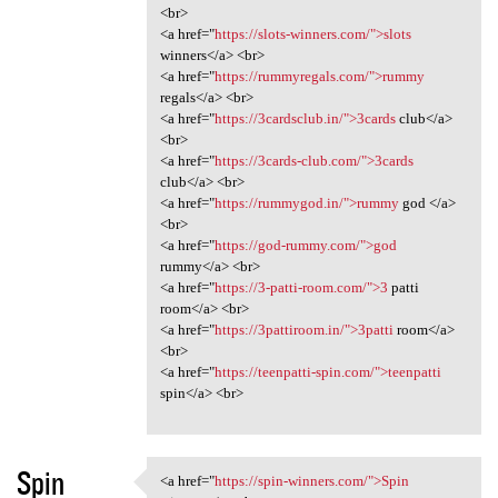
<br>
<a href="
https://slots-winners.com/">slots
winners</a> <br>
<a href="
https://rummyregals.com/">rummy
regals</a> <br>
<a href="
https://3cardsclub.in/">3cards
club</a>
<br>
<a href="
https://3cards-club.com/">3cards
club</a> <br>
<a href="
https://rummygod.in/">rummy
god </a>
<br>
<a href="
https://god-rummy.com/">god
rummy</a> <br>
<a href="
https://3-patti-room.com/">3
patti
room</a> <br>
<a href="
https://3pattiroom.in/">3patti
room</a>
<br>
<a href="
https://teenpatti-spin.com/">teenpatti
spin</a> <br>
Spin
<a href="
https://spin-winners.com/">Spin
<a href="https://spin-winners