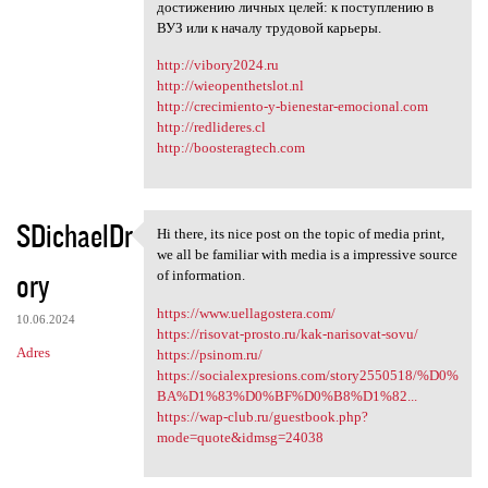
достижению личных целей: к поступлению в
ВУЗ или к началу трудовой карьеры.
http://vibory2024.ru
http://wieopenthetslot.nl
http://crecimiento-y-bienestar-emocional.com
http://redlideres.cl
http://boosteragtech.com
SDichaelDr
Hi there, its nice post on the topic of media print,
Hi there, its nice post on
we all be familiar with media is a impressive source
ory
of information.
https://www.uellagostera.com/
10.06.2024
https://risovat-prosto.ru/kak-narisovat-sovu/
Adres
https://psinom.ru/
https://socialexpresions.com/story2550518/%D0%
BA%D1%83%D0%BF%D0%B8%D1%82...
https://wap-club.ru/guestbook.php?
mode=quote&idmsg=24038