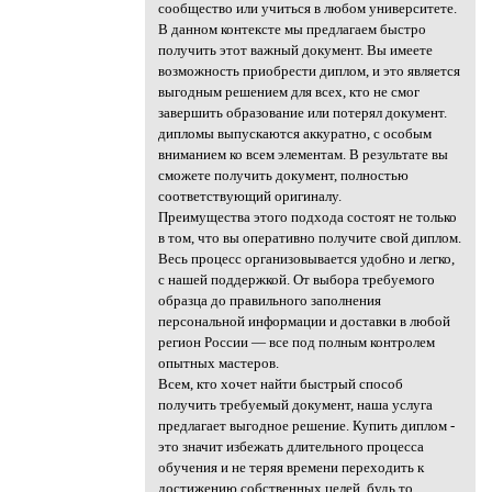
сообщество или учиться в любом университете.
В данном контексте мы предлагаем быстро
получить этот важный документ. Вы имеете
возможность приобрести диплом, и это является
выгодным решением для всех, кто не смог
завершить образование или потерял документ.
дипломы выпускаются аккуратно, с особым
вниманием ко всем элементам. В результате вы
сможете получить документ, полностью
соответствующий оригиналу.
Преимущества этого подхода состоят не только
в том, что вы оперативно получите свой диплом.
Весь процесс организовывается удобно и легко,
с нашей поддержкой. От выбора требуемого
образца до правильного заполнения
персональной информации и доставки в любой
регион России — все под полным контролем
опытных мастеров.
Всем, кто хочет найти быстрый способ
получить требуемый документ, наша услуга
предлагает выгодное решение. Купить диплом -
это значит избежать длительного процесса
обучения и не теряя времени переходить к
достижению собственных целей, будь то