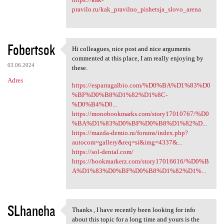
pravilo.ru/kak_pravilno_pishetsja_slovo_arena
Fobertsok
Hi colleagues, nice post and nice arguments
Hi colleagues, nice post and
commented at this place, I am really enjoying by
03.06.2024
these.
Adres
https://esparragalbio.com/%D0%BA%D1%83%D0
%BF%D0%B8%D1%82%D1%8C-
%D0%B4%D0...
https://monobookmarks.com/story17010767/%D0
%BA%D1%83%D0%BF%D0%B8%D1%82%D...
https://mazda-demio.ru/forums/index.php?
autocom=gallery&req=si&img=4337&...
https://sol-dental.com/
https://bookmarkerz.com/story17016616/%D0%B
A%D1%83%D0%BF%D0%B8%D1%82%D1%...
SLhaneha
Thanks , I have recently been looking for info
Thanks , I have recently been
about this topic for a long time and yours is the