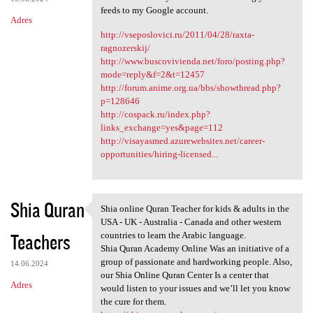
feeds to my Google account.
Adres
http://vseposlovici.ru/2011/04/28/raxta-
ragnozerskij/
http://www.buscovivienda.net/foro/posting.php?
mode=reply&f=2&t=12457
http://forum.anime.org.ua/bbs/showthread.php?
p=128646
http://cospack.ru/index.php?
links_exchange=yes&page=112
http://visayasmed.azurewebsites.net/career-
opportunities/hiring-licensed...
Shia Quran
Shia online Quran Teacher for kids & adults in the
Shia online Quran Teacher for
USA - UK - Australia - Canada and other western
Teachers
countries to learn the Arabic language.
Shia Quran Academy Online Was an initiative of a
group of passionate and hardworking people. Also,
14.06.2024
our Shia Online Quran Center Is a center that
Adres
would listen to your issues and we’ll let you know
the cure for them.