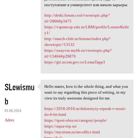
поступление в университет или начало карьеры.
http://detki.forum.cool/viewtopic.php?
id=2866#p3475
https://vspmscop.edu.in/LRM/profile/LonnieKelle
y1/
http://march-club.ru/forums/index.php?
showtopic=13132
https://znayvse.mybb.ru/viewtopic.php?
id=13464#p29870
https://git.sicom.gov.co/LomaTapp3
SLewismu
Hello mates, how is the whole thing, and what you
Hello mates, how is the whole
want to say regarding this piece of writing, in my
b
view its truly awesome designed for me.
https://2018-2018.ru/dekretnyiy-otpusk-v-rossii-
03.06.2024
do-6-let.html
Adres
https://sport-obor.ru/category/people/
https://aqua-top.su/
https://mysitem.ru/ms-office.html
https://kak-