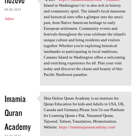
<a href="https://camanoisland
Island in Washington</a> is also rich in history
06.06.2024
and community spirit. The island's local museums
and historical sites offer a glimpse into the area's
Adres
past, from Native American heritage to early
European settlement. Community events and
festivals throughout the year celebrate the island's
unique culture and bring residents and visitors
together. Whether you're exploring historical
landmarks or participating in local traditions,
Camano Island in Washington offers a welcoming
and enriching experience for all. Plan your visit
today and discover the charm and beauty of this
Pacific Northwest paradise.
Imamia
Shia Online Quran Academy is an institute for
Shia Online Quran Academy is
Quran Education for kids and Adults in USA, UK,
Quran
Canada and Germany.Please Join Us our Platform
for Learning Quran e Pak, Yassarnal Quran,
Tajweed, Tafseer, Translation, Memorization.
Academy
Website:
https://imamiaquranacademy.com/