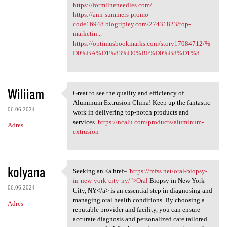
https://formlineneedles.com/
https://ann-summers-promo-
code16948.blogripley.com/27431823/top-
marketin...
https://optimusbookmarks.com/story17084712/%
D0%BA%D1%83%D0%BF%D0%B8%D1%8...
Wiliiam
Great to see the quality and efficiency of
Great to see the quality and
Aluminum Extrusion China! Keep up the fantastic
06.06.2024
work in delivering top-notch products and
services.
https://ncalu.com/products/aluminum-
Adres
extrusion
kolyana
Seeking an <a href="
https://mfss.net/oral-biopsy-
Seeking an <a href="https:/
in-new-york-city-ny/">Oral
Biopsy in New York
06.06.2024
City, NY</a> is an essential step in diagnosing and
managing oral health conditions. By choosing a
Adres
reputable provider and facility, you can ensure
accurate diagnosis and personalized care tailored