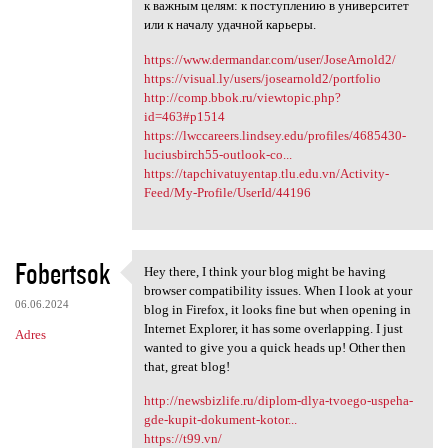
к важным целям: к поступлению в университет
или к началу удачной карьеры.
https://www.dermandar.com/user/JoseArnold2/
https://visual.ly/users/josearnold2/portfolio
http://comp.bbok.ru/viewtopic.php?
id=463#p1514
https://lwccareers.lindsey.edu/profiles/4685430-
luciusbirch55-outlook-co...
https://tapchivatuyentap.tlu.edu.vn/Activity-
Feed/My-Profile/UserId/44196
Fobertsok
Hey there, I think your blog might be having
Hey there, I think your blog
browser compatibility issues. When I look at your
06.06.2024
blog in Firefox, it looks fine but when opening in
Internet Explorer, it has some overlapping. I just
Adres
wanted to give you a quick heads up! Other then
that, great blog!
http://newsbizlife.ru/diplom-dlya-tvoego-uspeha-
gde-kupit-dokument-kotor...
https://t99.vn/