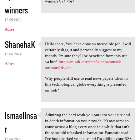
winners</a> <br>
winners
12.06.2024
Adres
ShanehaK
Hello there, You have done an incredible job. I will
Hello there, You have done
certainly digg it and personally suggest to my
13.06.2024
friends. I'm sure they'll be benefited from this site.
<a href=
http://arusak-attestats24.com>arusak-
Adres
attestats24</a>
Why people still use to read news papers when in
this technological globe everything is presented
on web?
IsmaelInsa
Admiring the hard work you put into your site and
Admiring the hard work you
in depth information you provide. It's awesome to
t
come across a blog every once in a while that isn't
the same old rehashed information. Fantastic read!
I've bookmarked your site and I'm adding your RSS
13.06.2024