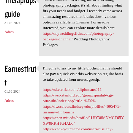
Thelaptops
When it comes to selecting
o
photography packages, it's all about finding what
guide
m
fits your needs and budget. I recently came across
an amazing resource that breaks down various
e
options available in Chennai. For anyone
31.05.2024
n
interested, you can explore more details here:
Adres
https://myweddingclicks.com/photography-
t
packages-chennai/
Wedding Photography
a
Packages
r
z
Earnestfrut
I'm gone to say to my little brother, that he should
e
I'm gone to say to my little
also pay a quick visit this website on regular basis
t
to take updated from newest gossip.
https://sketchfab.com/diplomans011
01.06.2024
https://web.stanford.edu/group/spanlab/cgi-
Adres
bin/wiki/index.php?title=%D0%...
https://lwccareers.lindsey.edu/profiles/4695475-
russiany-diplomans
https://open.mit.edu/profile/01HY38MNMGT65Y
XW8RKHTG4AD6/
https://knowyourmeme.com/users/russiany-