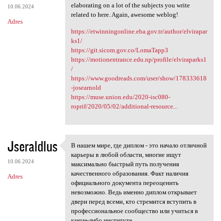
elaborating on a lot of the subjects you write
10.06.2024
related to here. Again, awesome weblog!
Adres
https://etwinningonline.eba.gov.tr/author/elvirapar
ks1/
https://git.sicom.gov.co/LomaTapp3
https://motionentrance.edu.np/profile/elviraparks1
/
https://www.goodreads.com/user/show/178333618
-josearnold
https://muse.union.edu/2020-isc080-
roprif/2020/05/02/additional-resource...
Jseraldlus
В нашем мире, где диплом - это начало отличной
В нашем мире, где диплом -
карьеры в любой области, многие ищут
10.06.2024
максимально быстрый путь получения
качественного образования. Факт наличия
Adres
официального документа переоценить
невозможно. Ведь именно диплом открывает
двери перед всеми, кто стремится вступить в
профессиональное сообщество или учиться в
каком-либо институте.