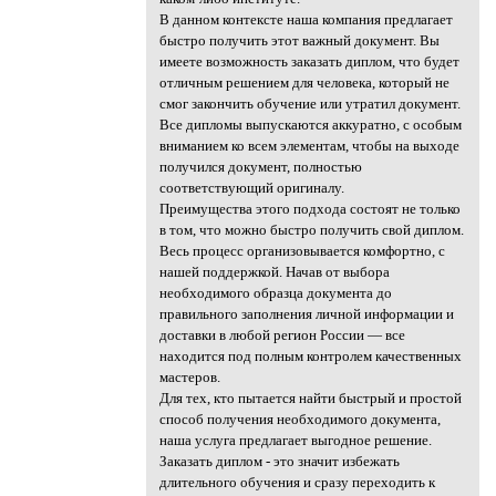
В данном контексте наша компания предлагает
быстро получить этот важный документ. Вы
имеете возможность заказать диплом, что будет
отличным решением для человека, который не
смог закончить обучение или утратил документ.
Все дипломы выпускаются аккуратно, с особым
вниманием ко всем элементам, чтобы на выходе
получился документ, полностью
соответствующий оригиналу.
Преимущества этого подхода состоят не только
в том, что можно быстро получить свой диплом.
Весь процесс организовывается комфортно, с
нашей поддержкой. Начав от выбора
необходимого образца документа до
правильного заполнения личной информации и
доставки в любой регион России — все
находится под полным контролем качественных
мастеров.
Для тех, кто пытается найти быстрый и простой
способ получения необходимого документа,
наша услуга предлагает выгодное решение.
Заказать диплом - это значит избежать
длительного обучения и сразу переходить к