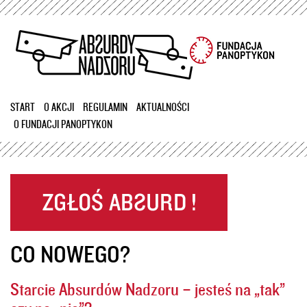
Przejdź
do
treści
START
O AKCJI
REGULAMIN
AKTUALNOŚCI
O FUNDACJI PANOPTYKON
CO NOWEGO?
Starcie Absurdów Nadzoru – jesteś na „tak”