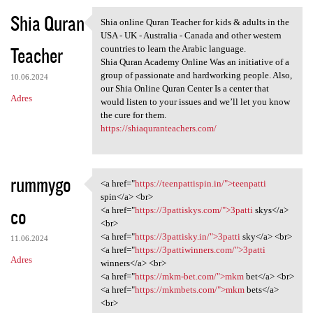
Shia Quran
Shia online Quran Teacher for kids & adults in the
Shia online Quran Teacher for
USA - UK - Australia - Canada and other western
Teacher
countries to learn the Arabic language.
Shia Quran Academy Online Was an initiative of a
group of passionate and hardworking people. Also,
10.06.2024
our Shia Online Quran Center Is a center that
Adres
would listen to your issues and we’ll let you know
the cure for them.
https://shiaquranteachers.com/
rummygo
<a href="
https://teenpattispin.in/">teenpatti
<a href="https:/
spin</a> <br>
co
<a href="
https://3pattiskys.com/">3patti
skys</a>
<br>
<a href="
https://3pattisky.in/">3patti
sky</a> <br>
11.06.2024
<a href="
https://3pattiwinners.com/">3patti
Adres
winners</a> <br>
<a href="
https://mkm-bet.com/">mkm
bet</a> <br>
<a href="
https://mkmbets.com/">mkm
bets</a>
<br>