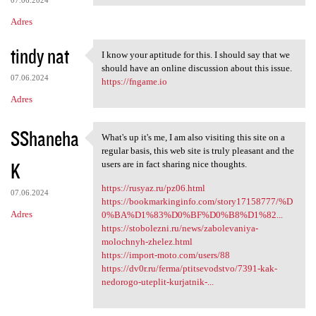
07.06.2024
Adres
tindy nat
I know your aptitude for this. I should say that we
I know your aptitude for this
should have an online discussion about this issue.
07.06.2024
https://fngame.io
Adres
SShaneha
What's up it's me, I am also visiting this site on a
What's up it's me, I am also
regular basis, this web site is truly pleasant and the
K
users are in fact sharing nice thoughts.
https://rusyaz.ru/pz06.html
07.06.2024
https://bookmarkinginfo.com/story17158777/%D
Adres
0%BA%D1%83%D0%BF%D0%B8%D1%82...
https://stobolezni.ru/news/zabolevaniya-
molochnyh-zhelez.html
https://import-moto.com/users/88
https://dv0r.ru/ferma/ptitsevodstvo/7391-kak-
nedorogo-uteplit-kurjatnik-...