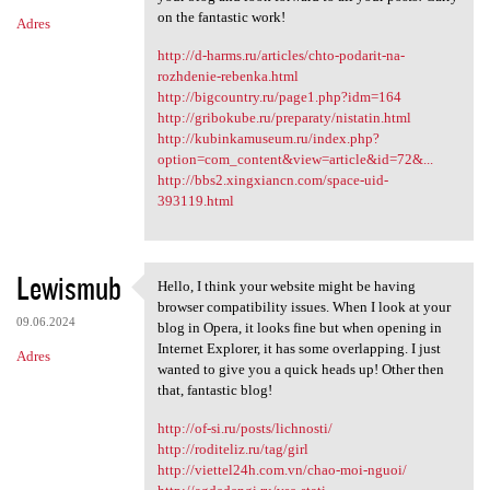
on the fantastic work!
Adres
http://d-harms.ru/articles/chto-podarit-na-
rozhdenie-rebenka.html
http://bigcountry.ru/page1.php?idm=164
http://gribokube.ru/preparaty/nistatin.html
http://kubinkamuseum.ru/index.php?
option=com_content&view=article&id=72&...
http://bbs2.xingxiancn.com/space-uid-
393119.html
Lewismub
Hello, I think your website might be having
Hello, I think your website
browser compatibility issues. When I look at your
09.06.2024
blog in Opera, it looks fine but when opening in
Internet Explorer, it has some overlapping. I just
Adres
wanted to give you a quick heads up! Other then
that, fantastic blog!
http://of-si.ru/posts/lichnosti/
http://roditeliz.ru/tag/girl
http://viettel24h.com.vn/chao-moi-nguoi/