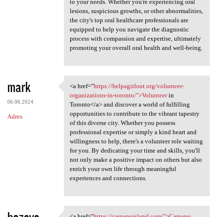
to your needs. Whether you're experiencing oral
lesions, suspicious growths, or other abnormalities,
the city's top oral healthcare professionals are
equipped to help you navigate the diagnostic
process with compassion and expertise, ultimately
promoting your overall oral health and well-being.
mark
<a href="
https://helpagirlout.org/volunteer-
<a href="https://helpagirlout
organizations-in-toronto/">Volunteer
in
06.06.2024
Toronto</a> and discover a world of fulfilling
opportunities to contribute to the vibrant tapestry
Adres
of this diverse city. Whether you possess
professional expertise or simply a kind heart and
willingness to help, there's a volunteer role waiting
for you. By dedicating your time and skills, you'll
not only make a positive impact on others but also
enrich your own life through meaningful
experiences and connections.
hozeve
<a href="
https://camanoisland.com/">Camano