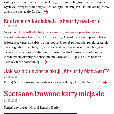
wolnej chwili można tu pójść na kawę, do słynnych ogrodów lub obejrzeć
wystawę. Wszystko dla wszystkich, od ręki i na miejscu. No tak, ale najpierw
trzeba się dostać do środka.
Kontrole na lotniskach i absurdy nadzoru
01.09.2015
Na łamach
Dziennika Opinii, Katarzyna Szymielewicz przedstawia swój
absurd nadzoru – kontrole na lotniskach
: „Dokładnie ten sam przedmiot –
ładowarka, kawałek kabla, but na podwyższonej podeszwie, pasek, kawałek
metalu gdzieś przy ciele, czy coś w kształcie tuby – raz uruchamia sygnał
ostrzegawczy i oznacza stracone 15 minut na dodatkowe sprawdzenie, a
innym razem okazuje się zupełnie niewidzialny”. A jaki absurd nadzoru
uwiera Ciebie najbardziej?
Jak wziąć udział w akcji „Absurdy Nadzoru"?
25.08.2015
Poznaj 5 sposobów na zaangażowanie się w akcję „Absurdy Nadzoru".
Spersonalizowane karty miejskie
11.09.2015
Nadesłany przez:
Michał Rączka-Dudek