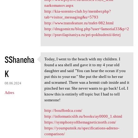
narkomanov.aspx
http://kia-sorento-club.by/member.php?
tab=visitor_messaging&u=5793
http://www.transfeature.ru/trafet-982.html
http://drugomir.ru/blog.php?user=Iamorial33&p=2
http://pravilapitaniya.ru/pri-pokhudenii/detej
SShaneha
Today, I went to the beach with my children. I
Today, I went to the beach
found a sea shell and gave it to my 4 year old
K
daughter and said "You can hear the ocean if you
put this to your ear." She put the shell to her ear
and screamed. There was a hermit crab inside and it
08.06.2024
pinched her ear. She never wants to go back! LoL I
Adres
know this is entirely off topic but I had to tell
someone!
http://bouffordca.com/
http://informaticslib.ru/books/ay0000_1.shtml
https://symphonyofthemagneticnorth.com/
https://yoursputnik.ru/specifications-adreno-
comparison/