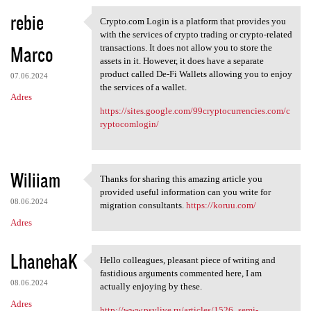
rebie
Crypto.com Login is a platform that provides you
Crypto.com Login is a
with the services of crypto trading or crypto-related
Marco
transactions. It does not allow you to store the
assets in it. However, it does have a separate
product called De-Fi Wallets allowing you to enjoy
07.06.2024
the services of a wallet.
Adres
https://sites.google.com/99cryptocurrencies.com/c
ryptocomlogin/
Wiliiam
Thanks for sharing this amazing article you
Thanks for sharing this
provided useful information can you write for
08.06.2024
migration consultants.
https://koruu.com/
Adres
LhanehaK
Hello colleagues, pleasant piece of writing and
Hello colleagues, pleasant
fastidious arguments commented here, I am
08.06.2024
actually enjoying by these.
Adres
http://www.psylive.ru/articles/1526_semi-