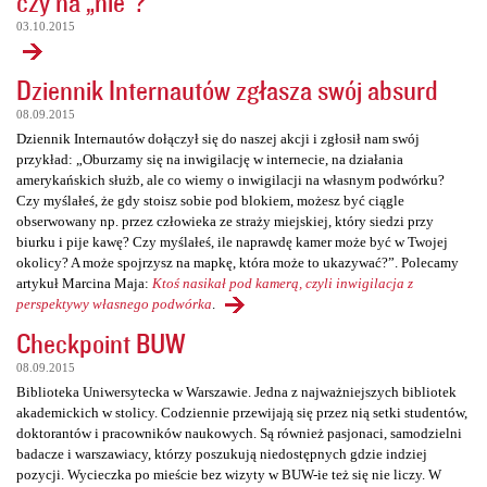
czy na „nie”?
03.10.2015
Dziennik Internautów zgłasza swój absurd
08.09.2015
Dziennik Internautów dołączył się do naszej akcji i zgłosił nam swój
przykład: „Oburzamy się na inwigilację w internecie, na działania
amerykańskich służb, ale co wiemy o inwigilacji na własnym podwórku?
Czy myślałeś, że gdy stoisz sobie pod blokiem, możesz być ciągle
obserwowany np. przez człowieka ze straży miejskiej, który siedzi przy
biurku i pije kawę? Czy myślałeś, ile naprawdę kamer może być w Twojej
okolicy? A może spojrzysz na mapkę, która może to ukazywać?”. Polecamy
artykuł Marcina Maja:
Ktoś nasikał pod kamerą, czyli inwigilacja z
perspektywy własnego podwórka
.
Checkpoint BUW
08.09.2015
Biblioteka Uniwersytecka w Warszawie. Jedna z najważniejszych bibliotek
akademickich w stolicy. Codziennie przewijają się przez nią setki studentów,
doktorantów i pracowników naukowych. Są również pasjonaci, samodzielni
badacze i warszawiacy, którzy poszukują niedostępnych gdzie indziej
pozycji. Wycieczka po mieście bez wizyty w BUW-ie też się nie liczy. W