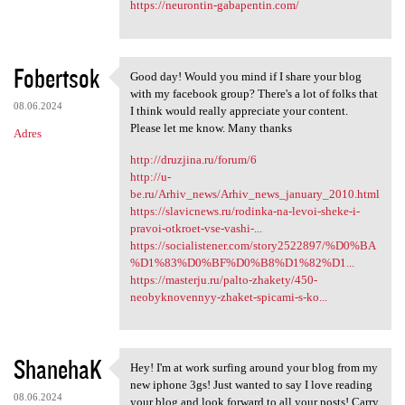
https://neurontin-gabapentin.com/
Fobertsok
Good day! Would you mind if I share your blog
Good day! Would you mind if I
with my facebook group? There's a lot of folks that
08.06.2024
I think would really appreciate your content.
Please let me know. Many thanks
Adres
http://druzjina.ru/forum/6
http://u-
be.ru/Arhiv_news/Arhiv_news_january_2010.html
https://slavicnews.ru/rodinka-na-levoi-sheke-i-
pravoi-otkroet-vse-vashi-...
https://socialistener.com/story2522897/%D0%BA
%D1%83%D0%BF%D0%B8%D1%82%D1...
https://masterju.ru/palto-zhakety/450-
neobyknovennyy-zhaket-spicami-s-ko...
ShanehaK
Hey! I'm at work surfing around your blog from my
Hey! I'm at work surfing
new iphone 3gs! Just wanted to say I love reading
08.06.2024
your blog and look forward to all your posts! Carry