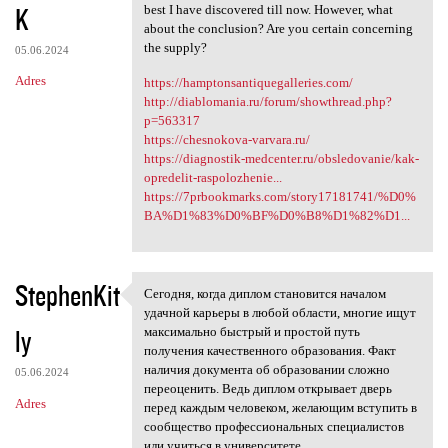
K
best I have discovered till now. However, what
about the conclusion? Are you certain concerning
the supply?
05.06.2024
Adres
https://hamptonsantiquegalleries.com/
http://diablomania.ru/forum/showthread.php?
p=563317
https://chesnokova-varvara.ru/
https://diagnostik-medcenter.ru/obsledovanie/kak-
opredelit-raspolozhenie...
https://7prbookmarks.com/story17181741/%D0%
BA%D1%83%D0%BF%D0%B8%D1%82%D1...
StephenKit
Сегодня, когда диплом становится началом
Сегодня, когда диплом
удачной карьеры в любой области, многие ищут
ly
максимально быстрый и простой путь
получения качественного образования. Факт
наличия документа об образовании сложно
05.06.2024
переоценить. Ведь диплом открывает дверь
Adres
перед каждым человеком, желающим вступить в
сообщество профессиональных специалистов
или учиться в университете.