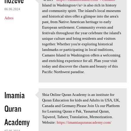
<a href="https://camanoisland
Island in Washington</a> is also rich in history
06.06.2024
and community spirit. The island's local museums
and historical sites offer a glimpse into the area's
Adres
past, from Native American heritage to early
European settlement. Community events and
festivals throughout the year celebrate the island's
unique culture and bring residents and visitors
together. Whether you're exploring historical
landmarks or participating in local traditions,
Camano Island in Washington offers a welcoming
and enriching experience for all. Plan your visit
today and discover the charm and beauty of this
Pacific Northwest paradise.
Imamia
Shia Online Quran Academy is an institute for
Shia Online Quran Academy is
Quran Education for kids and Adults in USA, UK,
Quran
Canada and Germany.Please Join Us our Platform
for Learning Quran e Pak, Yassarnal Quran,
Tajweed, Tafseer, Translation, Memorization.
Academy
Website:
https://imamiaquranacademy.com/