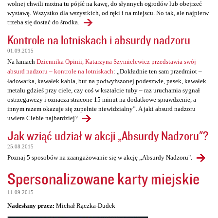
wolnej chwili można tu pójść na kawę, do słynnych ogrodów lub obejrzeć
wystawę. Wszystko dla wszystkich, od ręki i na miejscu. No tak, ale najpierw
trzeba się dostać do środka.
Kontrole na lotniskach i absurdy nadzoru
01.09.2015
Na łamach
Dziennika Opinii, Katarzyna Szymielewicz przedstawia swój
absurd nadzoru – kontrole na lotniskach
: „Dokładnie ten sam przedmiot –
ładowarka, kawałek kabla, but na podwyższonej podeszwie, pasek, kawałek
metalu gdzieś przy ciele, czy coś w kształcie tuby – raz uruchamia sygnał
ostrzegawczy i oznacza stracone 15 minut na dodatkowe sprawdzenie, a
innym razem okazuje się zupełnie niewidzialny”. A jaki absurd nadzoru
uwiera Ciebie najbardziej?
Jak wziąć udział w akcji „Absurdy Nadzoru"?
25.08.2015
Poznaj 5 sposobów na zaangażowanie się w akcję „Absurdy Nadzoru".
Spersonalizowane karty miejskie
11.09.2015
Nadesłany przez:
Michał Rączka-Dudek