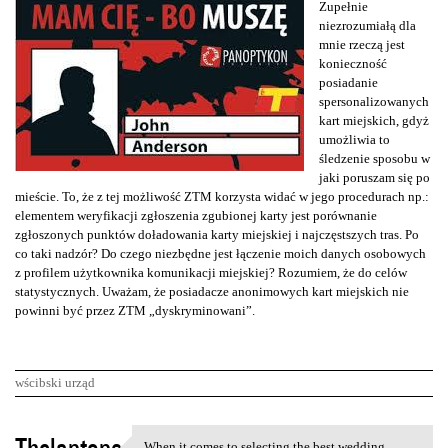
Zupełnie
niezrozumiałą dla
mnie rzeczą jest
konieczność
posiadanie
spersonalizowanych
kart miejskich, gdyż
umożliwia to
śledzenie sposobu w
jaki poruszam się po
mieście. To, że z tej możliwość ZTM korzysta widać w jego procedurach np.:
elementem weryfikacji zgłoszenia zgubionej karty jest porównanie
zgłoszonych punktów doładowania karty miejskiej i najczęstszych tras. Po
co taki nadzór? Do czego niezbędne jest łączenie moich danych osobowych
z profilem użytkownika komunikacji miejskiej? Rozumiem, że do celów
statystycznych. Uważam, że posiadacze anonimowych kart miejskich nie
powinni być przez ZTM „dyskryminowani”.
wścibski urząd
K
When it comes to selecting the best wedding