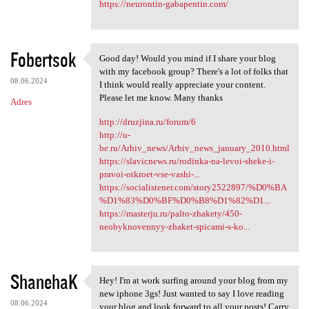
https://neurontin-gabapentin.com/
Fobertsok
Good day! Would you mind if I share your blog
Good day! Would you mind if I
with my facebook group? There's a lot of folks that
08.06.2024
I think would really appreciate your content.
Please let me know. Many thanks
Adres
http://druzjina.ru/forum/6
http://u-
be.ru/Arhiv_news/Arhiv_news_january_2010.html
https://slavicnews.ru/rodinka-na-levoi-sheke-i-
pravoi-otkroet-vse-vashi-...
https://socialistener.com/story2522897/%D0%BA
%D1%83%D0%BF%D0%B8%D1%82%D1...
https://masterju.ru/palto-zhakety/450-
neobyknovennyy-zhaket-spicami-s-ko...
ShanehaK
Hey! I'm at work surfing around your blog from my
Hey! I'm at work surfing
new iphone 3gs! Just wanted to say I love reading
08.06.2024
your blog and look forward to all your posts! Carry