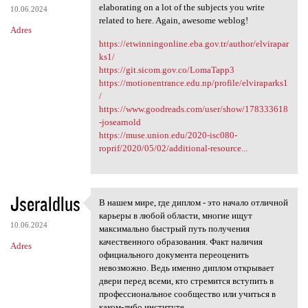
elaborating on a lot of the subjects you write
10.06.2024
related to here. Again, awesome weblog!
Adres
https://etwinningonline.eba.gov.tr/author/elvirapar
ks1/
https://git.sicom.gov.co/LomaTapp3
https://motionentrance.edu.np/profile/elviraparks1
/
https://www.goodreads.com/user/show/178333618
-josearnold
https://muse.union.edu/2020-isc080-
roprif/2020/05/02/additional-resource...
Jseraldlus
В нашем мире, где диплом - это начало отличной
В нашем мире, где диплом -
карьеры в любой области, многие ищут
10.06.2024
максимально быстрый путь получения
качественного образования. Факт наличия
Adres
официального документа переоценить
невозможно. Ведь именно диплом открывает
двери перед всеми, кто стремится вступить в
профессиональное сообщество или учиться в
каком-либо институте.