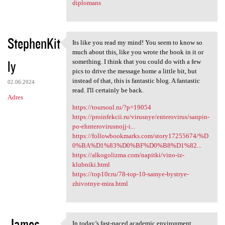
diplomans
StephenKit
Its like you read my mind! You seem to know so
Its like you read my mind!
much about this, like you wrote the book in it or
ly
something. I think that you could do with a few
pics to drive the message home a little bit, but
instead of that, this is fantastic blog. A fantastic
02.06.2024
read. I'll certainly be back.
Adres
https://toursoul.ru/?p=19054
https://proinfekcii.ru/virusnye/enterovirus/sanpin-
po-ehnterovirusnojj-i...
https://followbookmarks.com/story17255674/%D
0%BA%D1%83%D0%BF%D0%B8%D1%82...
https://alkogolizma.com/napitki/vino-iz-
klubniki.html
https://top10r.ru/78-top-10-samye-bystrye-
zhivotnye-mira.html
James
In today’s fast-paced academic environment,