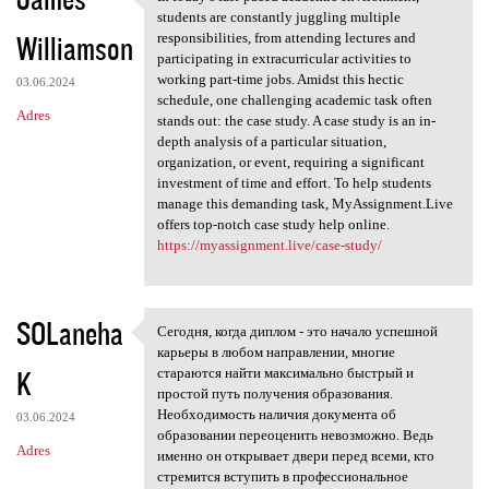
In today’s fast-paced
students are constantly juggling multiple
Williamson
responsibilities, from attending lectures and
participating in extracurricular activities to
working part-time jobs. Amidst this hectic
03.06.2024
schedule, one challenging academic task often
Adres
stands out: the case study. A case study is an in-
depth analysis of a particular situation,
organization, or event, requiring a significant
investment of time and effort. To help students
manage this demanding task, MyAssignment.Live
offers top-notch case study help online.
https://myassignment.live/case-study/
SOLaneha
Сегодня, когда диплом - это начало успешной
Сегодня, когда диплом - это
карьеры в любом направлении, многие
K
стараются найти максимально быстрый и
простой путь получения образования.
Необходимость наличия документа об
03.06.2024
образовании переоценить невозможно. Ведь
Adres
именно он открывает двери перед всеми, кто
стремится вступить в профессиональное