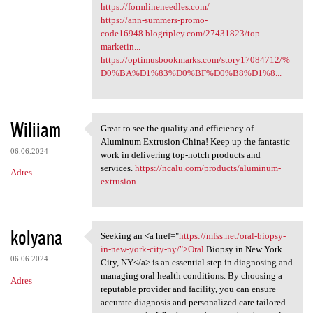
https://formlineneedles.com/
https://ann-summers-promo-
code16948.blogripley.com/27431823/top-
marketin...
https://optimusbookmarks.com/story17084712/%
D0%BA%D1%83%D0%BF%D0%B8%D1%8...
Wiliiam
Great to see the quality and efficiency of
Great to see the quality and
Aluminum Extrusion China! Keep up the fantastic
06.06.2024
work in delivering top-notch products and
services.
https://ncalu.com/products/aluminum-
Adres
extrusion
kolyana
Seeking an <a href="
https://mfss.net/oral-biopsy-
Seeking an <a href="https:/
in-new-york-city-ny/">Oral
Biopsy in New York
06.06.2024
City, NY</a> is an essential step in diagnosing and
managing oral health conditions. By choosing a
Adres
reputable provider and facility, you can ensure
accurate diagnosis and personalized care tailored