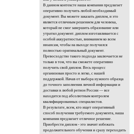
В данном контексте наша компания предлагает
оперативно получить любой необходимый
документ. Вы можете заказать диплом, и это
является отличным решением для человека,
который не смог завершить образование или
утратил документ. диплом изготавливается с
особой аккуратностью, вниманием ко всем
нюансам, чтобы на выходе получился
полностью оригинальный документ.
Превосходство такого подхода заключается не
только в том, что вы сможете оперативно
получить свой диплом. Весь процесс
организован просто и легко, с нашей
поддержкой. Начав от выбора нужного образца
до точного заполнения личной информации и
доставки в любой регион России — все
находится под абсолютным контролем
квалифицированных специалистов.
В результате, всем, кто ищет оперативный
способ получения требуемого документа, наша
компания предлагает отличное решение.
Приобрести диплом - это значит избежать
продолжительного обучения и сразу переходить