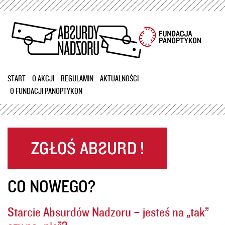
Przejdź
do
treści
START
O AKCJI
REGULAMIN
AKTUALNOŚCI
O FUNDACJI PANOPTYKON
CO NOWEGO?
Starcie Absurdów Nadzoru – jesteś na „tak”