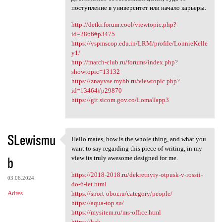
поступление в университет или начало карьеры.
http://detki.forum.cool/viewtopic.php?
id=2866#p3475
https://vspmscop.edu.in/LRM/profile/LonnieKelle
y1/
http://march-club.ru/forums/index.php?
showtopic=13132
https://znayvse.mybb.ru/viewtopic.php?
id=13464#p29870
https://git.sicom.gov.co/LomaTapp3
SLewismu
Hello mates, how is the whole thing, and what you
Hello mates, how is the whole
want to say regarding this piece of writing, in my
b
view its truly awesome designed for me.
https://2018-2018.ru/dekretnyiy-otpusk-v-rossii-
03.06.2024
do-6-let.html
Adres
https://sport-obor.ru/category/people/
https://aqua-top.su/
https://mysitem.ru/ms-office.html
https://kak-