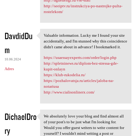
http://agdedengi.ru/vse-stati
http://seeiptv.ru/instrukciya-po-nastrojke-pulta-
rostelekom/
DavdidDu
Valuable information. Lucky me I found your site
Valuable information. Lucky
accidentally, and I'm stunned why this coincidence
m
didn't came about in advance! I bookmarked it.
https://usaessayexperts.com/order/login.php
10.06.2024
http://spletninews.ru/diplom-bez-stressa-gde-
Adres
kupit-onlayn
https://klub-rukodelia.ru/
https://pozhalovatsja.ru/articles/jaloba-na-
notariusa
http://www.cialisonlinerx.com/
DichaelDro
We absolutely love your blog and find almost all
We absolutely love your blog
of your post's to be just what I'm looking for.
ry
Would you offer guest writers to write content for
yourself? I wouldn't mind writing a post or