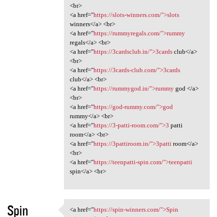
<br>
<a href="
https://slots-winners.com/">slots
winners</a> <br>
<a href="
https://rummyregals.com/">rummy
regals</a> <br>
<a href="
https://3cardsclub.in/">3cards
club</a>
<br>
<a href="
https://3cards-club.com/">3cards
club</a> <br>
<a href="
https://rummygod.in/">rummy
god </a>
<br>
<a href="
https://god-rummy.com/">god
rummy</a> <br>
<a href="
https://3-patti-room.com/">3
patti
room</a> <br>
<a href="
https://3pattiroom.in/">3patti
room</a>
<br>
<a href="
https://teenpatti-spin.com/">teenpatti
spin</a> <br>
Spin
<a href="
https://spin-winners.com/">Spin
<a href="https://spin-winners