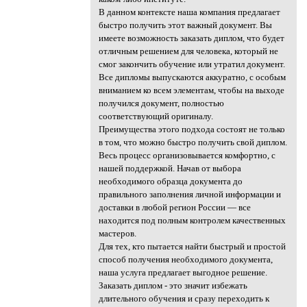
В данном контексте наша компания предлагает
быстро получить этот важный документ. Вы
имеете возможность заказать диплом, что будет
отличным решением для человека, который не
смог закончить обучение или утратил документ.
Все дипломы выпускаются аккуратно, с особым
вниманием ко всем элементам, чтобы на выходе
получился документ, полностью
соответствующий оригиналу.
Преимущества этого подхода состоят не только
в том, что можно быстро получить свой диплом.
Весь процесс организовывается комфортно, с
нашей поддержкой. Начав от выбора
необходимого образца документа до
правильного заполнения личной информации и
доставки в любой регион России — все
находится под полным контролем качественных
мастеров.
Для тех, кто пытается найти быстрый и простой
способ получения необходимого документа,
наша услуга предлагает выгодное решение.
Заказать диплом - это значит избежать
длительного обучения и сразу переходить к