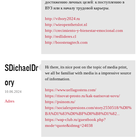
достижению личных целей: к поступлению в
ВУЗ или к началу трудовой карьеры.
http://vibory2024.ru
http://wieopenthetslot.nl
http://crecimiento-y-bienestar-emocional.com
http://redlideres.cl
http://boosteragtech.com
SDichaelDr
Hi there, its nice post on the topic of media print,
Hi there, its nice post on
we all be familiar with media is a impressive source
ory
of information.
https://www.uellagostera.com/
10.06.2024
https://risovat-prosto.ru/kak-narisovat-sovu/
Adres
https://psinom.ru/
https://socialexpresions.com/story2550518/%D0%
BA%D1%83%D0%BF%D0%B8%D1%82...
https://wap-club.ru/guestbook.php?
mode=quote&idmsg=24038