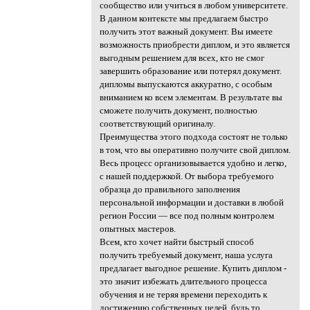
сообщество или учиться в любом университете.
В данном контексте мы предлагаем быстро
получить этот важный документ. Вы имеете
возможность приобрести диплом, и это является
выгодным решением для всех, кто не смог
завершить образование или потерял документ.
дипломы выпускаются аккуратно, с особым
вниманием ко всем элементам. В результате вы
сможете получить документ, полностью
соответствующий оригиналу.
Преимущества этого подхода состоят не только
в том, что вы оперативно получите свой диплом.
Весь процесс организовывается удобно и легко,
с нашей поддержкой. От выбора требуемого
образца до правильного заполнения
персональной информации и доставки в любой
регион России — все под полным контролем
опытных мастеров.
Всем, кто хочет найти быстрый способ
получить требуемый документ, наша услуга
предлагает выгодное решение. Купить диплом -
это значит избежать длительного процесса
обучения и не теряя времени переходить к
достижению собственных целей, будь то