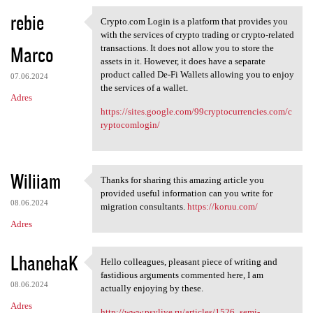
rebie
Crypto.com Login is a platform that provides you
Crypto.com Login is a
with the services of crypto trading or crypto-related
Marco
transactions. It does not allow you to store the
assets in it. However, it does have a separate
product called De-Fi Wallets allowing you to enjoy
07.06.2024
the services of a wallet.
Adres
https://sites.google.com/99cryptocurrencies.com/c
ryptocomlogin/
Wiliiam
Thanks for sharing this amazing article you
Thanks for sharing this
provided useful information can you write for
08.06.2024
migration consultants.
https://koruu.com/
Adres
LhanehaK
Hello colleagues, pleasant piece of writing and
Hello colleagues, pleasant
fastidious arguments commented here, I am
08.06.2024
actually enjoying by these.
Adres
http://www.psylive.ru/articles/1526_semi-