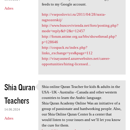
feeds to my Google account.
Adres
http://vseposlovici.ru/2011/04/28/raxta-
ragnozerskij/
http://www.buscovivienda.net/foro/posting.php?
mode=reply&f=2&t=12457
http://forum.anime.org.ua/bbs/showthread.php?
p=128646
http://cospack.ru/index.php?
links_exchange=yes&page=112
http://visayasmed.azurewebsites.net/career-
opportunities/hiring-licensed...
Shia Quran
Shia online Quran Teacher for kids & adults in the
Shia online Quran Teacher for
USA - UK - Australia - Canada and other western
Teachers
countries to learn the Arabic language.
Shia Quran Academy Online Was an initiative of a
group of passionate and hardworking people. Also,
14.06.2024
our Shia Online Quran Center Is a center that
Adres
would listen to your issues and we’ll let you know
the cure for them.