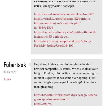
к важным целям: к поступлению в университет
или к началу удачной карьеры.
https://www.dermandar.com/user/JoseArnold2/
https://visual.ly/users/josearnold2/portfolio
http://comp.bbok.ru/viewtopic.php?
id=463#p1514
https://lwccareers.lindsey.edu/profiles/4685430-
luciusbirch55-outlook-co...
https://tapchivatuyentap.tlu.edu.vn/Activity-
Feed/My-Profile/UserId/44196
Fobertsok
Hey there, I think your blog might be having
Hey there, I think your blog
browser compatibility issues. When I look at your
06.06.2024
blog in Firefox, it looks fine but when opening in
Internet Explorer, it has some overlapping. I just
Adres
wanted to give you a quick heads up! Other then
that, great blog!
http://newsbizlife.ru/diplom-dlya-tvoego-uspeha-
gde-kupit-dokument-kotor...
https://t99.vn/