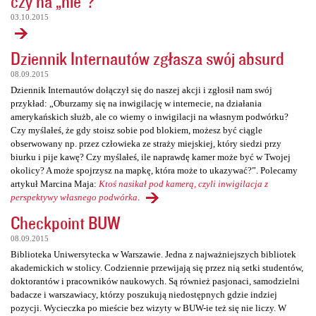
czy na „nie”?
03.10.2015
Dziennik Internautów zgłasza swój absurd
08.09.2015
Dziennik Internautów dołączył się do naszej akcji i zgłosił nam swój
przykład: „Oburzamy się na inwigilację w internecie, na działania
amerykańskich służb, ale co wiemy o inwigilacji na własnym podwórku?
Czy myślałeś, że gdy stoisz sobie pod blokiem, możesz być ciągle
obserwowany np. przez człowieka ze straży miejskiej, który siedzi przy
biurku i pije kawę? Czy myślałeś, ile naprawdę kamer może być w Twojej
okolicy? A może spojrzysz na mapkę, która może to ukazywać?”. Polecamy
artykuł Marcina Maja:
Ktoś nasikał pod kamerą, czyli inwigilacja z
perspektywy własnego podwórka
.
Checkpoint BUW
08.09.2015
Biblioteka Uniwersytecka w Warszawie. Jedna z najważniejszych bibliotek
akademickich w stolicy. Codziennie przewijają się przez nią setki studentów,
doktorantów i pracowników naukowych. Są również pasjonaci, samodzielni
badacze i warszawiacy, którzy poszukują niedostępnych gdzie indziej
pozycji. Wycieczka po mieście bez wizyty w BUW-ie też się nie liczy. W