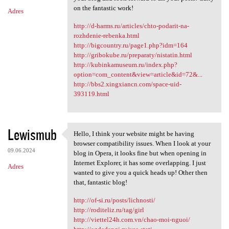
on the fantastic work!
Adres
http://d-harms.ru/articles/chto-podarit-na-
rozhdenie-rebenka.html
http://bigcountry.ru/page1.php?idm=164
http://gribokube.ru/preparaty/nistatin.html
http://kubinkamuseum.ru/index.php?
option=com_content&view=article&id=72&...
http://bbs2.xingxiancn.com/space-uid-
393119.html
Lewismub
Hello, I think your website might be having
Hello, I think your website
browser compatibility issues. When I look at your
09.06.2024
blog in Opera, it looks fine but when opening in
Internet Explorer, it has some overlapping. I just
Adres
wanted to give you a quick heads up! Other then
that, fantastic blog!
http://of-si.ru/posts/lichnosti/
http://roditeliz.ru/tag/girl
http://viettel24h.com.vn/chao-moi-nguoi/