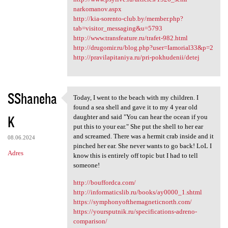
narkomanov.aspx
http://kia-sorento-club.by/member.php?
tab=visitor_messaging&u=5793
http://www.transfeature.ru/trafet-982.html
http://drugomir.ru/blog.php?user=Iamorial33&p=2
http://pravilapitaniya.ru/pri-pokhudenii/detej
SShaneha
Today, I went to the beach with my children. I
Today, I went to the beach
found a sea shell and gave it to my 4 year old
K
daughter and said "You can hear the ocean if you
put this to your ear." She put the shell to her ear
and screamed. There was a hermit crab inside and it
08.06.2024
pinched her ear. She never wants to go back! LoL I
Adres
know this is entirely off topic but I had to tell
someone!
http://bouffordca.com/
http://informaticslib.ru/books/ay0000_1.shtml
https://symphonyofthemagneticnorth.com/
https://yoursputnik.ru/specifications-adreno-
comparison/