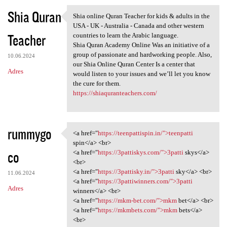
Shia Quran
Shia online Quran Teacher for kids & adults in the
Shia online Quran Teacher for
USA - UK - Australia - Canada and other western
Teacher
countries to learn the Arabic language.
Shia Quran Academy Online Was an initiative of a
group of passionate and hardworking people. Also,
10.06.2024
our Shia Online Quran Center Is a center that
Adres
would listen to your issues and we’ll let you know
the cure for them.
https://shiaquranteachers.com/
rummygo
<a href="
https://teenpattispin.in/">teenpatti
<a href="https:/
spin</a> <br>
co
<a href="
https://3pattiskys.com/">3patti
skys</a>
<br>
<a href="
https://3pattisky.in/">3patti
sky</a> <br>
11.06.2024
<a href="
https://3pattiwinners.com/">3patti
Adres
winners</a> <br>
<a href="
https://mkm-bet.com/">mkm
bet</a> <br>
<a href="
https://mkmbets.com/">mkm
bets</a>
<br>