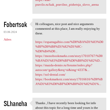
pravilo.ru/kak_pravilno_pishetsja_slovo_arena
Fobertsok
Hi colleagues, nice post and nice arguments
Hi colleagues, nice post and
commented at this place, I am really enjoying by
03.06.2024
these.
Adres
https://esparragalbio.com/%D0%BA%D1%83%D0
%BF%D0%B8%D1%82%D1%8C-
%D0%B4%D0...
https://monobookmarks.com/story17010767/%D0
%BA%D1%83%D0%BF%D0%B8%D1%82%D...
https://mazda-demio.ru/forums/index.php?
autocom=gallery&req=si&img=4337&...
https://sol-dental.com/
https://bookmarkerz.com/story17016616/%D0%B
A%D1%83%D0%BF%D0%B8%D1%82%D1%...
SLhaneha
Thanks , I have recently been looking for info
Thanks , I have recently been
about this topic for a long time and yours is the