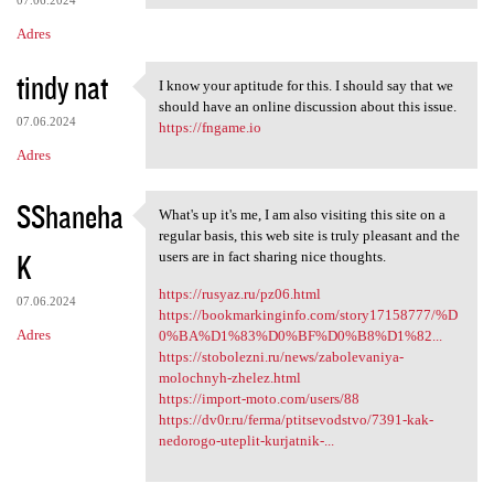
07.06.2024
Adres
tindy nat
I know your aptitude for this. I should say that we
I know your aptitude for this
should have an online discussion about this issue.
07.06.2024
https://fngame.io
Adres
SShaneha
What's up it's me, I am also visiting this site on a
What's up it's me, I am also
regular basis, this web site is truly pleasant and the
K
users are in fact sharing nice thoughts.
https://rusyaz.ru/pz06.html
07.06.2024
https://bookmarkinginfo.com/story17158777/%D
Adres
0%BA%D1%83%D0%BF%D0%B8%D1%82...
https://stobolezni.ru/news/zabolevaniya-
molochnyh-zhelez.html
https://import-moto.com/users/88
https://dv0r.ru/ferma/ptitsevodstvo/7391-kak-
nedorogo-uteplit-kurjatnik-...