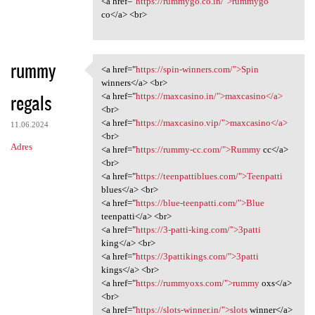
<a href="
https://rummygo.co.in/">rummygo
co</a> <br>
rummy
<a href="
https://spin-winners.com/">Spin
<a href="https://spin-winners
winners</a> <br>
regals
<a href="
https://maxcasino.in/">maxcasino</a>
<br>
<a href="
https://maxcasino.vip/">maxcasino</a>
11.06.2024
<br>
Adres
<a href="
https://rummy-cc.com/">Rummy
cc</a>
<br>
<a href="
https://teenpattiblues.com/">Teenpatti
blues</a> <br>
<a href="
https://blue-teenpatti.com/">Blue
teenpatti</a> <br>
<a href="
https://3-patti-king.com/">3patti
king</a> <br>
<a href="
https://3pattikings.com/">3patti
kings</a> <br>
<a href="
https://rummyoxs.com/">rummy
oxs</a>
<br>
<a href="
https://slots-winner.in/">slots
winner</a>