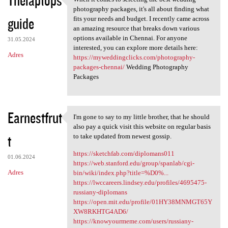
Thelaptops
When it comes to selecting
o
photography packages, it's all about finding what
guide
m
fits your needs and budget. I recently came across
an amazing resource that breaks down various
e
options available in Chennai. For anyone
31.05.2024
n
interested, you can explore more details here:
Adres
https://myweddingclicks.com/photography-
t
packages-chennai/
Wedding Photography
a
Packages
r
z
Earnestfrut
I'm gone to say to my little brother, that he should
e
I'm gone to say to my little
also pay a quick visit this website on regular basis
t
to take updated from newest gossip.
https://sketchfab.com/diplomans011
01.06.2024
https://web.stanford.edu/group/spanlab/cgi-
Adres
bin/wiki/index.php?title=%D0%...
https://lwccareers.lindsey.edu/profiles/4695475-
russiany-diplomans
https://open.mit.edu/profile/01HY38MNMGT65Y
XW8RKHTG4AD6/
https://knowyourmeme.com/users/russiany-