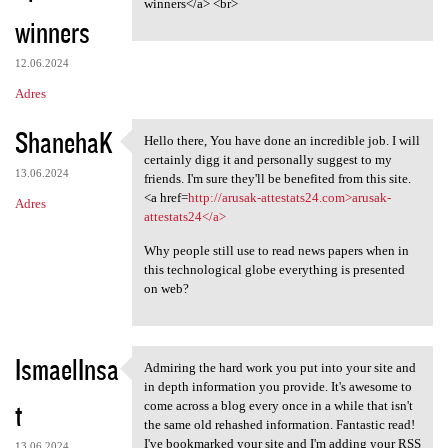
winners</a> <br>
winners
12.06.2024
Adres
ShanehaK
Hello there, You have done an incredible job. I will
Hello there, You have done
certainly digg it and personally suggest to my
13.06.2024
friends. I'm sure they'll be benefited from this site.
<a href=
http://arusak-attestats24.com>arusak-
Adres
attestats24</a>
Why people still use to read news papers when in
this technological globe everything is presented
on web?
IsmaelInsa
Admiring the hard work you put into your site and
Admiring the hard work you
in depth information you provide. It's awesome to
t
come across a blog every once in a while that isn't
the same old rehashed information. Fantastic read!
I've bookmarked your site and I'm adding your RSS
13.06.2024