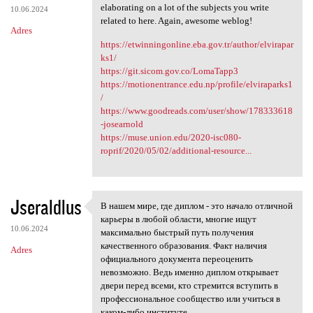
elaborating on a lot of the subjects you write
10.06.2024
related to here. Again, awesome weblog!
Adres
https://etwinningonline.eba.gov.tr/author/elvirapar
ks1/
https://git.sicom.gov.co/LomaTapp3
https://motionentrance.edu.np/profile/elviraparks1
/
https://www.goodreads.com/user/show/178333618
-josearnold
https://muse.union.edu/2020-isc080-
roprif/2020/05/02/additional-resource...
Jseraldlus
В нашем мире, где диплом - это начало отличной
В нашем мире, где диплом -
карьеры в любой области, многие ищут
10.06.2024
максимально быстрый путь получения
качественного образования. Факт наличия
Adres
официального документа переоценить
невозможно. Ведь именно диплом открывает
двери перед всеми, кто стремится вступить в
профессиональное сообщество или учиться в
каком-либо институте.