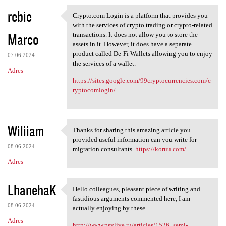
rebie
Crypto.com Login is a platform that provides you
Crypto.com Login is a
with the services of crypto trading or crypto-related
Marco
transactions. It does not allow you to store the
assets in it. However, it does have a separate
product called De-Fi Wallets allowing you to enjoy
07.06.2024
the services of a wallet.
Adres
https://sites.google.com/99cryptocurrencies.com/c
ryptocomlogin/
Wiliiam
Thanks for sharing this amazing article you
Thanks for sharing this
provided useful information can you write for
08.06.2024
migration consultants.
https://koruu.com/
Adres
LhanehaK
Hello colleagues, pleasant piece of writing and
Hello colleagues, pleasant
fastidious arguments commented here, I am
08.06.2024
actually enjoying by these.
Adres
http://www.psylive.ru/articles/1526_semi-