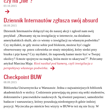
czy na „nie”?
03.10.2015
Dziennik Internautów zgłasza swój absurd
08.09.2015
Dziennik Internautów dołączył się do naszej akcji i zgłosił nam swój
przykład: „Oburzamy się na inwigilację w internecie, na działania
amerykańskich służb, ale co wiemy o inwigilacji na własnym podwórku?
Czy myślałeś, że gdy stoisz sobie pod blokiem, możesz być ciągle
obserwowany np. przez człowieka ze straży miejskiej, który siedzi przy
biurku i pije kawę? Czy myślałeś, ile naprawdę kamer może być w Twojej
okolicy? A może spojrzysz na mapkę, która może to ukazywać?”. Polecamy
artykuł Marcina Maja:
Ktoś nasikał pod kamerą, czyli inwigilacja z
perspektywy własnego podwórka
.
Checkpoint BUW
08.09.2015
Biblioteka Uniwersytecka w Warszawie. Jedna z najważniejszych bibliotek
akademickich w stolicy. Codziennie przewijają się przez nią setki studentów,
doktorantów i pracowników naukowych. Są również pasjonaci, samodzielni
badacze i warszawiacy, którzy poszukują niedostępnych gdzie indziej
pozycji. Wycieczka po mieście bez wizyty w BUW-ie też się nie liczy. W