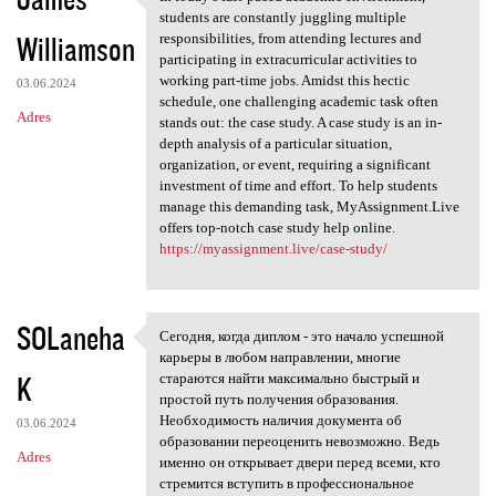
In today’s fast-paced
students are constantly juggling multiple
Williamson
responsibilities, from attending lectures and
participating in extracurricular activities to
working part-time jobs. Amidst this hectic
03.06.2024
schedule, one challenging academic task often
Adres
stands out: the case study. A case study is an in-
depth analysis of a particular situation,
organization, or event, requiring a significant
investment of time and effort. To help students
manage this demanding task, MyAssignment.Live
offers top-notch case study help online.
https://myassignment.live/case-study/
SOLaneha
Сегодня, когда диплом - это начало успешной
Сегодня, когда диплом - это
карьеры в любом направлении, многие
K
стараются найти максимально быстрый и
простой путь получения образования.
Необходимость наличия документа об
03.06.2024
образовании переоценить невозможно. Ведь
Adres
именно он открывает двери перед всеми, кто
стремится вступить в профессиональное