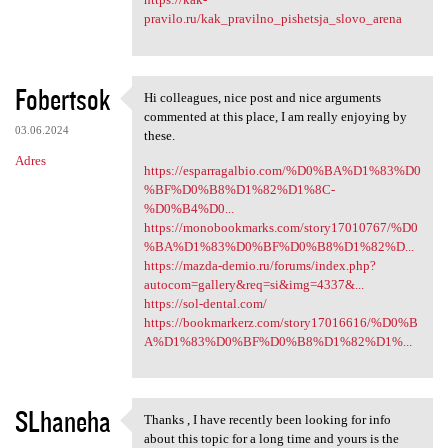
pravilo.ru/kak_pravilno_pishetsja_slovo_arena
Fobertsok
Hi colleagues, nice post and nice arguments
Hi colleagues, nice post and
commented at this place, I am really enjoying by
03.06.2024
these.
Adres
https://esparragalbio.com/%D0%BA%D1%83%D0
%BF%D0%B8%D1%82%D1%8C-
%D0%B4%D0...
https://monobookmarks.com/story17010767/%D0
%BA%D1%83%D0%BF%D0%B8%D1%82%D...
https://mazda-demio.ru/forums/index.php?
autocom=gallery&req=si&img=4337&...
https://sol-dental.com/
https://bookmarkerz.com/story17016616/%D0%B
A%D1%83%D0%BF%D0%B8%D1%82%D1%...
SLhaneha
Thanks , I have recently been looking for info
Thanks , I have recently been
about this topic for a long time and yours is the