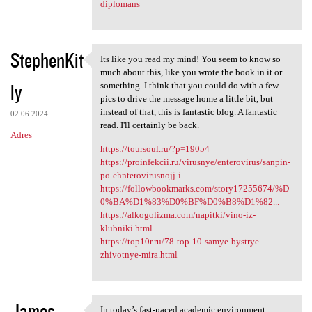
diplomans
StephenKit
Its like you read my mind! You seem to know so
Its like you read my mind!
much about this, like you wrote the book in it or
ly
something. I think that you could do with a few
pics to drive the message home a little bit, but
instead of that, this is fantastic blog. A fantastic
02.06.2024
read. I'll certainly be back.
Adres
https://toursoul.ru/?p=19054
https://proinfekcii.ru/virusnye/enterovirus/sanpin-
po-ehnterovirusnojj-i...
https://followbookmarks.com/story17255674/%D
0%BA%D1%83%D0%BF%D0%B8%D1%82...
https://alkogolizma.com/napitki/vino-iz-
klubniki.html
https://top10r.ru/78-top-10-samye-bystrye-
zhivotnye-mira.html
James
In today’s fast-paced academic environment,