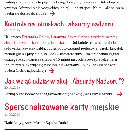
wolnej chwili można tu pójść na kawę, do słynnych ogrodów lub obejrzeć
wystawę. Wszystko dla wszystkich, od ręki i na miejscu. No tak, ale najpierw
trzeba się dostać do środka.
Kontrole na lotniskach i absurdy nadzoru
01.09.2015
Na łamach
Dziennika Opinii, Katarzyna Szymielewicz przedstawia swój
absurd nadzoru – kontrole na lotniskach
: „Dokładnie ten sam przedmiot –
ładowarka, kawałek kabla, but na podwyższonej podeszwie, pasek, kawałek
metalu gdzieś przy ciele, czy coś w kształcie tuby – raz uruchamia sygnał
ostrzegawczy i oznacza stracone 15 minut na dodatkowe sprawdzenie, a
innym razem okazuje się zupełnie niewidzialny”. A jaki absurd nadzoru
uwiera Ciebie najbardziej?
Jak wziąć udział w akcji „Absurdy Nadzoru"?
25.08.2015
Poznaj 5 sposobów na zaangażowanie się w akcję „Absurdy Nadzoru".
Spersonalizowane karty miejskie
11.09.2015
Nadesłany przez:
Michał Rączka-Dudek