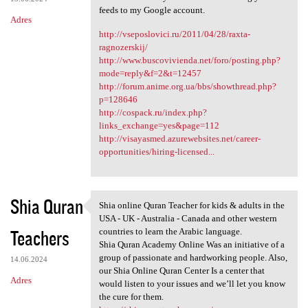
feeds to my Google account.
Adres
http://vseposlovici.ru/2011/04/28/raxta-
ragnozerskij/
http://www.buscovivienda.net/foro/posting.php?
mode=reply&f=2&t=12457
http://forum.anime.org.ua/bbs/showthread.php?
p=128646
http://cospack.ru/index.php?
links_exchange=yes&page=112
http://visayasmed.azurewebsites.net/career-
opportunities/hiring-licensed...
Shia Quran
Shia online Quran Teacher for kids & adults in the
Shia online Quran Teacher for
USA - UK - Australia - Canada and other western
Teachers
countries to learn the Arabic language.
Shia Quran Academy Online Was an initiative of a
group of passionate and hardworking people. Also,
14.06.2024
our Shia Online Quran Center Is a center that
Adres
would listen to your issues and we’ll let you know
the cure for them.