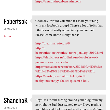
https://neurontin-gabapentin.com/
Fobertsok
Good day! Would you mind if I share your blog
Good day! Would you mind if I
with my facebook group? There's a lot of folks that
08.06.2024
I think would really appreciate your content.
Please let me know. Many thanks
Adres
http://druzjina.ru/forum/6
http://u-
be.ru/Arhiv_news/Arhiv_news_january_2010.html
https://slavicnews.ru/rodinka-na-levoi-sheke-i-
pravoi-otkroet-vse-vashi-...
https://socialistener.com/story2522897/%D0%BA
%D1%83%D0%BF%D0%B8%D1%82%D1...
https://masterju.ru/palto-zhakety/450-
neobyknovennyy-zhaket-spicami-s-ko...
ShanehaK
Hey! I'm at work surfing around your blog from my
Hey! I'm at work surfing
new iphone 3gs! Just wanted to say I love reading
08.06.2024
your blog and look forward to all your posts! Carry