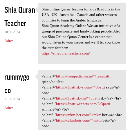
Shia Quran
Shia online Quran Teacher for kids & adults in the
Shia online Quran Teacher for
USA - UK - Australia - Canada and other western
Teacher
countries to learn the Arabic language.
Shia Quran Academy Online Was an initiative of a
group of passionate and hardworking people. Also,
10.06.2024
our Shia Online Quran Center Is a center that
Adres
would listen to your issues and we’ll let you know
the cure for them.
https://shiaquranteachers.com/
rummygo
<a href="
https://teenpattispin.in/">teenpatti
<a href="https:/
spin</a> <br>
co
<a href="
https://3pattiskys.com/">3patti
skys</a>
<br>
<a href="
https://3pattisky.in/">3patti
sky</a> <br>
11.06.2024
<a href="
https://3pattiwinners.com/">3patti
Adres
winners</a> <br>
<a href="
https://mkm-bet.com/">mkm
bet</a> <br>
<a href="
https://mkmbets.com/">mkm
bets</a>
<br>