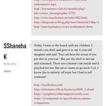
narkomanov.aspx
http://kia-sorento-club.by/member.php?
tab=visitor_messaging&u=5793
http://www.transfeature.ru/trafet-982.html
http://drugomir.ru/blog.php?user=Iamorial33&p=2
http://pravilapitaniya.ru/pri-pokhudenii/detej
SShaneha
Today, I went to the beach with my children. I
Today, I went to the beach
found a sea shell and gave it to my 4 year old
K
daughter and said "You can hear the ocean if you
put this to your ear." She put the shell to her ear
and screamed. There was a hermit crab inside and it
08.06.2024
pinched her ear. She never wants to go back! LoL I
Adres
know this is entirely off topic but I had to tell
someone!
http://bouffordca.com/
http://informaticslib.ru/books/ay0000_1.shtml
https://symphonyofthemagneticnorth.com/
https://yoursputnik.ru/specifications-adreno-
comparison/