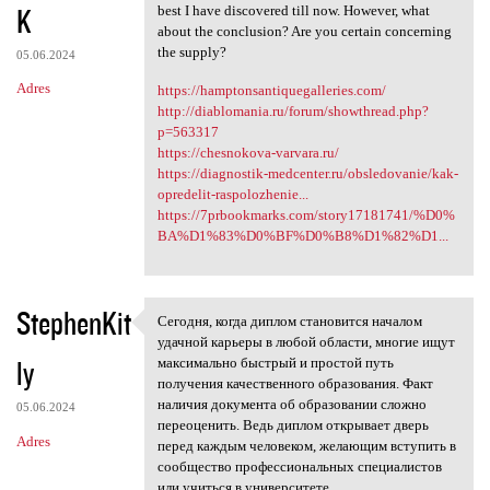
K
best I have discovered till now. However, what
about the conclusion? Are you certain concerning
the supply?
05.06.2024
Adres
https://hamptonsantiquegalleries.com/
http://diablomania.ru/forum/showthread.php?
p=563317
https://chesnokova-varvara.ru/
https://diagnostik-medcenter.ru/obsledovanie/kak-
opredelit-raspolozhenie...
https://7prbookmarks.com/story17181741/%D0%
BA%D1%83%D0%BF%D0%B8%D1%82%D1...
StephenKit
Сегодня, когда диплом становится началом
Сегодня, когда диплом
удачной карьеры в любой области, многие ищут
ly
максимально быстрый и простой путь
получения качественного образования. Факт
наличия документа об образовании сложно
05.06.2024
переоценить. Ведь диплом открывает дверь
Adres
перед каждым человеком, желающим вступить в
сообщество профессиональных специалистов
или учиться в университете.