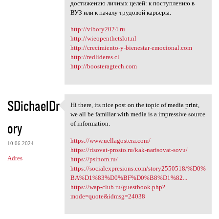
достижению личных целей: к поступлению в
ВУЗ или к началу трудовой карьеры.
http://vibory2024.ru
http://wieopenthetslot.nl
http://crecimiento-y-bienestar-emocional.com
http://redlideres.cl
http://boosteragtech.com
SDichaelDr
Hi there, its nice post on the topic of media print,
Hi there, its nice post on
we all be familiar with media is a impressive source
ory
of information.
https://www.uellagostera.com/
10.06.2024
https://risovat-prosto.ru/kak-narisovat-sovu/
Adres
https://psinom.ru/
https://socialexpresions.com/story2550518/%D0%
BA%D1%83%D0%BF%D0%B8%D1%82...
https://wap-club.ru/guestbook.php?
mode=quote&idmsg=24038