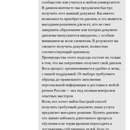
сообщество или учиться в любом университете.
В данном контексте мы предлагаем быстро
получить этот важный документ. Вы имеете
возможность приобрести диплом, и это является
выгодным решением для всех, кто не смог
завершить образование или потерял документ.
дипломы выпускаются аккуратно, с особым
вниманием ко всем элементам. В результате вы
сможете получить документ, полностью
соответствующий оригиналу.
Преимущества этого подхода состоят не только
в том, что вы оперативно получите свой диплом.
Весь процесс организовывается удобно и легко,
с нашей поддержкой. От выбора требуемого
образца до правильного заполнения
персональной информации и доставки в любой
регион России — все под полным контролем
опытных мастеров.
Всем, кто хочет найти быстрый способ
получить требуемый документ, наша услуга
предлагает выгодное решение. Купить диплом -
это значит избежать длительного процесса
обучения и не теряя времени переходить к
достижению собственных целей, будь то