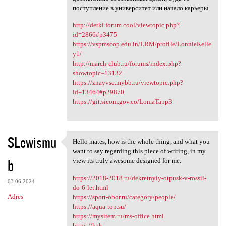
поступление в университет или начало карьеры.
http://detki.forum.cool/viewtopic.php?
id=2866#p3475
https://vspmscop.edu.in/LRM/profile/LonnieKelle
y1/
http://march-club.ru/forums/index.php?
showtopic=13132
https://znayvse.mybb.ru/viewtopic.php?
id=13464#p29870
https://git.sicom.gov.co/LomaTapp3
SLewismu
Hello mates, how is the whole thing, and what you
Hello mates, how is the whole
want to say regarding this piece of writing, in my
b
view its truly awesome designed for me.
https://2018-2018.ru/dekretnyiy-otpusk-v-rossii-
03.06.2024
do-6-let.html
Adres
https://sport-obor.ru/category/people/
https://aqua-top.su/
https://mysitem.ru/ms-office.html
https://kak-