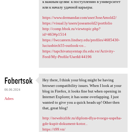
к важным целям: к поступлению в университет
или к началу удачной карьеры.
https://www.dermandar.com/user/JoseArnold2/
https://visual.ly/users/josearnold2/portfolio
http://comp.bbok.ru/viewtopic.php?
id=463#p1514
https://lwccareers.lindsey.edu/profiles/4685430-
luciusbirch55-outlook-co...
https://tapchivatuyentap.tlu.edu.vn/Activity-
Feed/My-Profile/UserId/44196
Fobertsok
Hey there, I think your blog might be having
Hey there, I think your blog
browser compatibility issues. When I look at your
06.06.2024
blog in Firefox, it looks fine but when opening in
Internet Explorer, it has some overlapping. I just
Adres
wanted to give you a quick heads up! Other then
that, great blog!
http://newsbizlife.ru/diplom-dlya-tvoego-uspeha-
gde-kupit-dokument-kotor...
https://t99.vn/