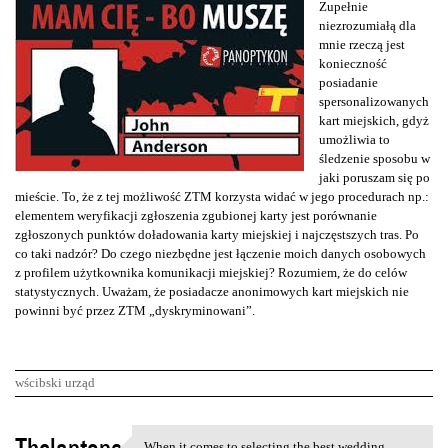
Zupełnie
niezrozumiałą dla
mnie rzeczą jest
konieczność
posiadanie
spersonalizowanych
kart miejskich, gdyż
umożliwia to
śledzenie sposobu w
jaki poruszam się po
mieście. To, że z tej możliwość ZTM korzysta widać w jego procedurach np.:
elementem weryfikacji zgłoszenia zgubionej karty jest porównanie
zgłoszonych punktów doładowania karty miejskiej i najczęstszych tras. Po
co taki nadzór? Do czego niezbędne jest łączenie moich danych osobowych
z profilem użytkownika komunikacji miejskiej? Rozumiem, że do celów
statystycznych. Uważam, że posiadacze anonimowych kart miejskich nie
powinni być przez ZTM „dyskryminowani”.
wścibski urząd
K
When it comes to selecting the best wedding