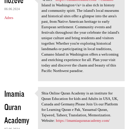
<a href="https://camanoisland
Island in Washington</a> is also rich in history
06.06.2024
and community spirit. The island's local museums
and historical sites offer a glimpse into the area's
Adres
past, from Native American heritage to early
European settlement. Community events and
festivals throughout the year celebrate the island's
unique culture and bring residents and visitors
together. Whether you're exploring historical
landmarks or participating in local traditions,
Camano Island in Washington offers a welcoming
and enriching experience for all. Plan your visit
today and discover the charm and beauty of this
Pacific Northwest paradise.
Imamia
Shia Online Quran Academy is an institute for
Shia Online Quran Academy is
Quran Education for kids and Adults in USA, UK,
Quran
Canada and Germany.Please Join Us our Platform
for Learning Quran e Pak, Yassarnal Quran,
Tajweed, Tafseer, Translation, Memorization.
Academy
Website:
https://imamiaquranacademy.com/