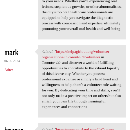
to your needs. Whether you're experiencing oral
lesions, suspicious growths, or other abnormalities,
the city's top oral healthcare professionals are
equipped to help you navigate the diagnostic
process with compassion and expertise, ultimately
promoting your overall oral health and well-being.
mark
<a href="
https://helpagirlout.org/volunteer-
<a href="https://helpagirlout
organizations-in-toronto/">Volunteer
in
06.06.2024
Toronto</a> and discover a world of fulfilling
opportunities to contribute to the vibrant tapestry
Adres
of this diverse city. Whether you possess
professional expertise or simply a kind heart and
willingness to help, there's a volunteer role waiting
for you. By dedicating your time and skills, you'll
not only make a positive impact on others but also
enrich your own life through meaningful
experiences and connections.
hozeve
<a href="
https://camanoisland.com/">Camano