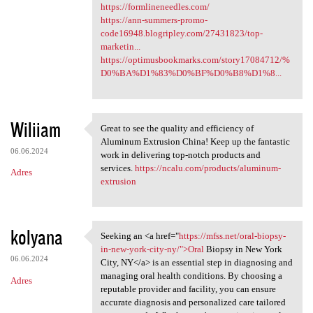
https://formlineneedles.com/
https://ann-summers-promo-
code16948.blogripley.com/27431823/top-
marketin...
https://optimusbookmarks.com/story17084712/%
D0%BA%D1%83%D0%BF%D0%B8%D1%8...
Wiliiam
Great to see the quality and efficiency of
Great to see the quality and
Aluminum Extrusion China! Keep up the fantastic
06.06.2024
work in delivering top-notch products and
services.
https://ncalu.com/products/aluminum-
Adres
extrusion
kolyana
Seeking an <a href="
https://mfss.net/oral-biopsy-
Seeking an <a href="https:/
in-new-york-city-ny/">Oral
Biopsy in New York
06.06.2024
City, NY</a> is an essential step in diagnosing and
managing oral health conditions. By choosing a
Adres
reputable provider and facility, you can ensure
accurate diagnosis and personalized care tailored