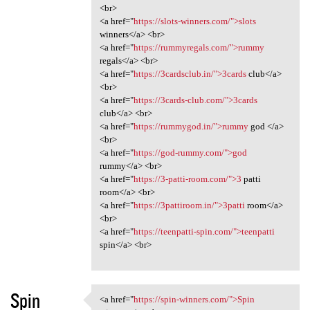
<br>
<a href="
https://slots-winners.com/">slots
winners</a> <br>
<a href="
https://rummyregals.com/">rummy
regals</a> <br>
<a href="
https://3cardsclub.in/">3cards
club</a>
<br>
<a href="
https://3cards-club.com/">3cards
club</a> <br>
<a href="
https://rummygod.in/">rummy
god </a>
<br>
<a href="
https://god-rummy.com/">god
rummy</a> <br>
<a href="
https://3-patti-room.com/">3
patti
room</a> <br>
<a href="
https://3pattiroom.in/">3patti
room</a>
<br>
<a href="
https://teenpatti-spin.com/">teenpatti
spin</a> <br>
Spin
<a href="
https://spin-winners.com/">Spin
<a href="https://spin-winners