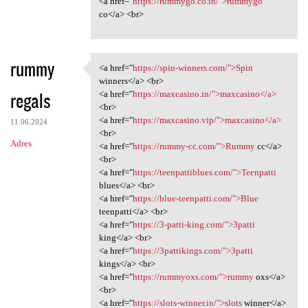
<a href="
https://rummygo.co.in/">rummygo
co</a> <br>
rummy
<a href="
https://spin-winners.com/">Spin
<a href="https://spin-winners
winners</a> <br>
regals
<a href="
https://maxcasino.in/">maxcasino</a>
<br>
<a href="
https://maxcasino.vip/">maxcasino</a>
11.06.2024
<br>
Adres
<a href="
https://rummy-cc.com/">Rummy
cc</a>
<br>
<a href="
https://teenpattiblues.com/">Teenpatti
blues</a> <br>
<a href="
https://blue-teenpatti.com/">Blue
teenpatti</a> <br>
<a href="
https://3-patti-king.com/">3patti
king</a> <br>
<a href="
https://3pattikings.com/">3patti
kings</a> <br>
<a href="
https://rummyoxs.com/">rummy
oxs</a>
<br>
<a href="
https://slots-winner.in/">slots
winner</a>