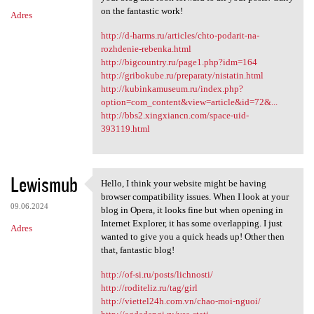
on the fantastic work!
Adres
http://d-harms.ru/articles/chto-podarit-na-
rozhdenie-rebenka.html
http://bigcountry.ru/page1.php?idm=164
http://gribokube.ru/preparaty/nistatin.html
http://kubinkamuseum.ru/index.php?
option=com_content&view=article&id=72&...
http://bbs2.xingxiancn.com/space-uid-
393119.html
Lewismub
Hello, I think your website might be having
Hello, I think your website
browser compatibility issues. When I look at your
09.06.2024
blog in Opera, it looks fine but when opening in
Internet Explorer, it has some overlapping. I just
Adres
wanted to give you a quick heads up! Other then
that, fantastic blog!
http://of-si.ru/posts/lichnosti/
http://roditeliz.ru/tag/girl
http://viettel24h.com.vn/chao-moi-nguoi/