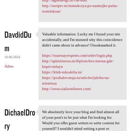
http://agdedengi.ru/vse-stati
http://seeiptv.ru/instrukciya-po-nastrojke-pulta-
rostelekom/
DavdidDu
Valuable information. Lucky me I found your site
Valuable information. Lucky
accidentally, and I'm stunned why this coincidence
m
didn't came about in advance! I bookmarked it.
https://usaessayexperts.com/order/login.php
10.06.2024
http://spletninews.ru/diplom-bez-stressa-gde-
Adres
kupit-onlayn
https://klub-rukodelia.ru/
https://pozhalovatsja.ru/articles/jaloba-na-
notariusa
http://www.cialisonlinerx.com/
DichaelDro
We absolutely love your blog and find almost all
We absolutely love your blog
of your post's to be just what I'm looking for.
ry
Would you offer guest writers to write content for
yourself? I wouldn't mind writing a post or