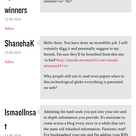
winners</a> <br>
winners
12.06.2024
Adres
ShanehaK
Hello there, You have done an incredible job. I will
Hello there, You have done
certainly digg it and personally suggest to my
13.06.2024
friends. I'm sure they'll be benefited from this site.
<a href=
http://arusak-attestats24.com>arusak-
Adres
attestats24</a>
Why people still use to read news papers when in
this technological globe everything is presented
on web?
IsmaelInsa
Admiring the hard work you put into your site and
Admiring the hard work you
in depth information you provide. It's awesome to
t
come across a blog every once in a while that isn't
the same old rehashed information. Fantastic read!
I've bookmarked your site and I'm adding your RSS
13.06.2024