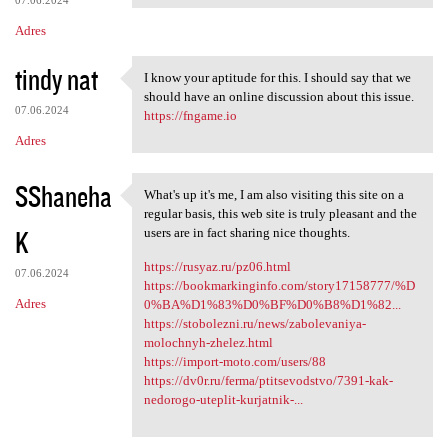
07.06.2024
Adres
tindy nat
I know your aptitude for this. I should say that we
I know your aptitude for this
should have an online discussion about this issue.
07.06.2024
https://fngame.io
Adres
SShaneha
What's up it's me, I am also visiting this site on a
What's up it's me, I am also
regular basis, this web site is truly pleasant and the
K
users are in fact sharing nice thoughts.
https://rusyaz.ru/pz06.html
07.06.2024
https://bookmarkinginfo.com/story17158777/%D
Adres
0%BA%D1%83%D0%BF%D0%B8%D1%82...
https://stobolezni.ru/news/zabolevaniya-
molochnyh-zhelez.html
https://import-moto.com/users/88
https://dv0r.ru/ferma/ptitsevodstvo/7391-kak-
nedorogo-uteplit-kurjatnik-...