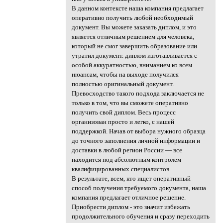
В данном контексте наша компания предлагает
оперативно получить любой необходимый
документ. Вы можете заказать диплом, и это
является отличным решением для человека,
который не смог завершить образование или
утратил документ. диплом изготавливается с
особой аккуратностью, вниманием ко всем
нюансам, чтобы на выходе получился
полностью оригинальный документ.
Превосходство такого подхода заключается не
только в том, что вы сможете оперативно
получить свой диплом. Весь процесс
организован просто и легко, с нашей
поддержкой. Начав от выбора нужного образца
до точного заполнения личной информации и
доставки в любой регион России — все
находится под абсолютным контролем
квалифицированных специалистов.
В результате, всем, кто ищет оперативный
способ получения требуемого документа, наша
компания предлагает отличное решение.
Приобрести диплом - это значит избежать
продолжительного обучения и сразу переходить