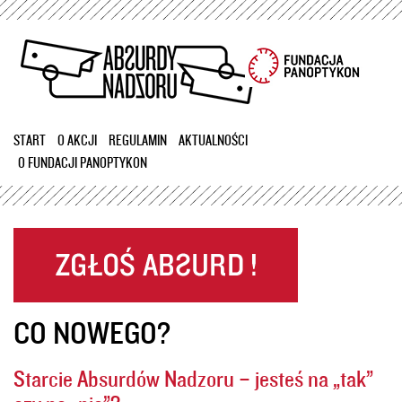
Przejdź
do
treści
START
O AKCJI
REGULAMIN
AKTUALNOŚCI
O FUNDACJI PANOPTYKON
CO NOWEGO?
Starcie Absurdów Nadzoru – jesteś na „tak”