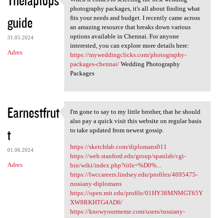
Thelaptops
When it comes to selecting
o
photography packages, it's all about finding what
guide
m
fits your needs and budget. I recently came across
an amazing resource that breaks down various
e
options available in Chennai. For anyone
31.05.2024
n
interested, you can explore more details here:
Adres
https://myweddingclicks.com/photography-
t
packages-chennai/
Wedding Photography
a
Packages
r
z
Earnestfrut
I'm gone to say to my little brother, that he should
e
I'm gone to say to my little
also pay a quick visit this website on regular basis
t
to take updated from newest gossip.
https://sketchfab.com/diplomans011
01.06.2024
https://web.stanford.edu/group/spanlab/cgi-
Adres
bin/wiki/index.php?title=%D0%...
https://lwccareers.lindsey.edu/profiles/4695475-
russiany-diplomans
https://open.mit.edu/profile/01HY38MNMGT65Y
XW8RKHTG4AD6/
https://knowyourmeme.com/users/russiany-