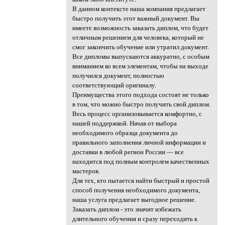
В данном контексте наша компания предлагает
быстро получить этот важный документ. Вы
имеете возможность заказать диплом, что будет
отличным решением для человека, который не
смог закончить обучение или утратил документ.
Все дипломы выпускаются аккуратно, с особым
вниманием ко всем элементам, чтобы на выходе
получился документ, полностью
соответствующий оригиналу.
Преимущества этого подхода состоят не только
в том, что можно быстро получить свой диплом.
Весь процесс организовывается комфортно, с
нашей поддержкой. Начав от выбора
необходимого образца документа до
правильного заполнения личной информации и
доставки в любой регион России — все
находится под полным контролем качественных
мастеров.
Для тех, кто пытается найти быстрый и простой
способ получения необходимого документа,
наша услуга предлагает выгодное решение.
Заказать диплом - это значит избежать
длительного обучения и сразу переходить к