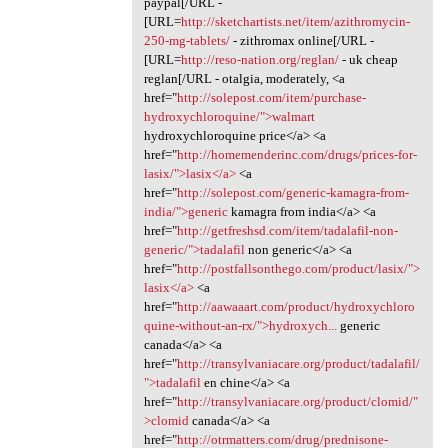
paypal[/URL -
[URL=
http://sketchartists.net/item/azithromycin-
250-mg-tablets/
- zithromax online[/URL -
[URL=
http://reso-nation.org/reglan/
- uk cheap
reglan[/URL - otalgia, moderately, <a
href="
http://solepost.com/item/purchase-
hydroxychloroquine/">walmart
hydroxychloroquine price</a> <a
href="
http://homemenderinc.com/drugs/prices-for-
lasix/">lasix</a>
<a
href="
http://solepost.com/generic-kamagra-from-
india/">generic
kamagra from india</a> <a
href="
http://getfreshsd.com/item/tadalafil-non-
generic/">tadalafil
non generic</a> <a
href="
http://postfallsonthego.com/product/lasix/">
lasix</a>
<a
href="
http://aawaaart.com/product/hydroxychloro
quine-without-an-rx/">hydroxych...
generic
canada</a> <a
href="
http://transylvaniacare.org/product/tadalafil/
">tadalafil
en chine</a> <a
href="
http://transylvaniacare.org/product/clomid/"
>clomid
canada</a> <a
href="
http://otrmatters.com/drug/prednisone-