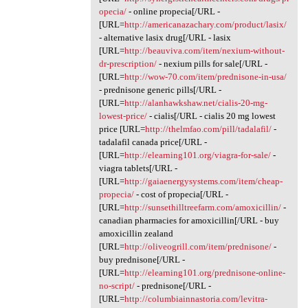
opecia/
- online propecia[/URL -
[URL=
http://americanazachary.com/product/lasix/
- alternative lasix drug[/URL - lasix
[URL=
http://beauviva.com/item/nexium-without-
dr-prescription/
- nexium pills for sale[/URL -
[URL=
http://wow-70.com/item/prednisone-in-usa/
- prednisone generic pills[/URL -
[URL=
http://alanhawkshaw.net/cialis-20-mg-
lowest-price/
- cialis[/URL - cialis 20 mg lowest
price [URL=
http://thelmfao.com/pill/tadalafil/
-
tadalafil canada price[/URL -
[URL=
http://elearning101.org/viagra-for-sale/
-
viagra tablets[/URL -
[URL=
http://gaiaenergysystems.com/item/cheap-
propecia/
- cost of propecia[/URL -
[URL=
http://sunsethilltreefarm.com/amoxicillin/
-
canadian pharmacies for amoxicillin[/URL - buy
amoxicillin zealand
[URL=
http://oliveogrill.com/item/prednisone/
-
buy prednisone[/URL -
[URL=
http://elearning101.org/prednisone-online-
no-script/
- prednisone[/URL -
[URL=
http://columbiainnastoria.com/levitra-