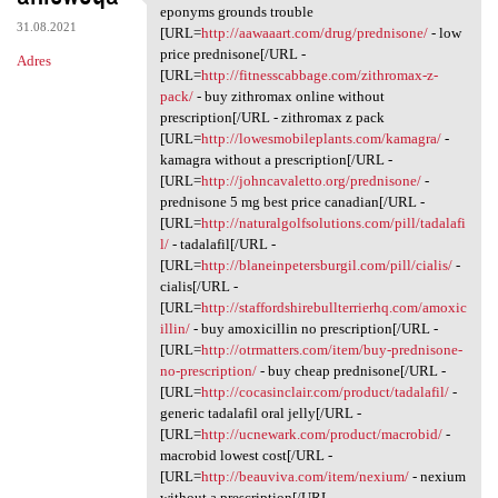
In eui.uonn.absurdy
eponyms grounds trouble
31.08.2021
[URL=
http://aawaaart.com/drug/prednisone/
- low
price prednisone[/URL -
Adres
[URL=
http://fitnesscabbage.com/zithromax-z-
pack/
- buy zithromax online without
prescription[/URL - zithromax z pack
[URL=
http://lowesmobileplants.com/kamagra/
-
kamagra without a prescription[/URL -
[URL=
http://johncavaletto.org/prednisone/
-
prednisone 5 mg best price canadian[/URL -
[URL=
http://naturalgolfsolutions.com/pill/tadalafi
l/
- tadalafil[/URL -
[URL=
http://blaneinpetersburgil.com/pill/cialis/
-
cialis[/URL -
[URL=
http://staffordshirebullterrierhq.com/amoxic
illin/
- buy amoxicillin no prescription[/URL -
[URL=
http://otrmatters.com/item/buy-prednisone-
no-prescription/
- buy cheap prednisone[/URL -
[URL=
http://cocasinclair.com/product/tadalafil/
-
generic tadalafil oral jelly[/URL -
[URL=
http://ucnewark.com/product/macrobid/
-
macrobid lowest cost[/URL -
[URL=
http://beauviva.com/item/nexium/
- nexium
without a prescription[/URL -