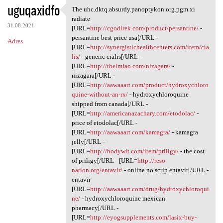
uguqaxidfo
The uhc.dktq.absurdy.panoptykon.org.pgm.xi
The uhc.dktq.absurdy
radiate
31.08.2021
[URL=
http://cgodirek.com/product/persantine/
-
persantine best price usa[/URL -
Adres
[URL=
http://synergistichealthcenters.com/item/cia
lis/
- generic cialis[/URL -
[URL=
http://thelmfao.com/nizagara/
-
nizagara[/URL -
[URL=
http://aawaaart.com/product/hydroxychloro
quine-without-an-rx/
- hydroxychloroquine
shipped from canada[/URL -
[URL=
http://americanazachary.com/etodolac/
-
price of etodolac[/URL -
[URL=
http://aawaaart.com/kamagra/
- kamagra
jelly[/URL -
[URL=
http://bodywit.com/item/priligy/
- the cost
of priligy[/URL - [URL=
http://reso-
nation.org/entavir/
- online no scrip entavir[/URL -
entavir
[URL=
http://aawaaart.com/drug/hydroxychloroqui
ne/
- hydroxychloroquine mexican
pharmacy[/URL -
[URL=
http://eyogsupplements.com/lasix-buy-