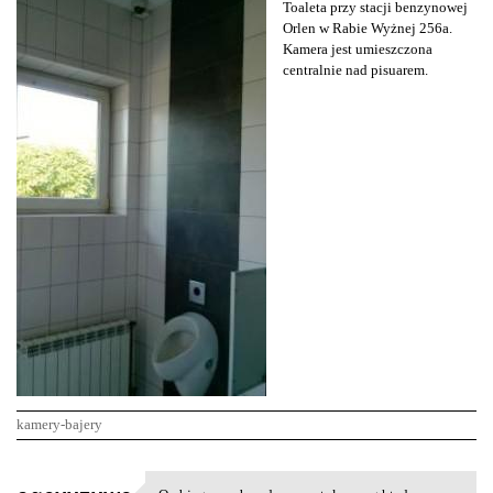
Toaleta przy stacji benzynowej
Orlen w Rabie Wyżnej 256a.
Kamera jest umieszczona
centralnie nad pisuarem.
kamery-bajery
K