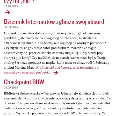
czy na „nie”?
03.10.2015
Dziennik Internautów zgłasza swój absurd
08.09.2015
Dziennik Internautów dołączył się do naszej akcji i zgłosił nam swój
przykład: „Oburzamy się na inwigilację w internecie, na działania
amerykańskich służb, ale co wiemy o inwigilacji na własnym podwórku?
Czy myślałeś, że gdy stoisz sobie pod blokiem, możesz być ciągle
obserwowany np. przez człowieka ze straży miejskiej, który siedzi przy
biurku i pije kawę? Czy myślałeś, ile naprawdę kamer może być w Twojej
okolicy? A może spojrzysz na mapkę, która może to ukazywać?”. Polecamy
artykuł Marcina Maja:
Ktoś nasikał pod kamerą, czyli inwigilacja z
perspektywy własnego podwórka
.
Checkpoint BUW
08.09.2015
Biblioteka Uniwersytecka w Warszawie. Jedna z najważniejszych bibliotek
akademickich w stolicy. Codziennie przewijają się przez nią setki studentów,
doktorantów i pracowników naukowych. Są również pasjonaci, samodzielni
badacze i warszawiacy, którzy poszukują niedostępnych gdzie indziej
pozycji. Wycieczka po mieście bez wizyty w BUW-ie też się nie liczy. W