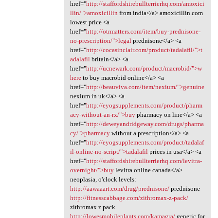
href="
http://staffordshirebullterrierhq.com/amoxici
llin/">amoxicillin
from india</a> amoxicillin.com
lowest price <a
href="
http://otrmatters.com/item/buy-prednisone-
no-prescription/">legal
prednisone</a> <a
href="
http://cocasinclair.com/product/tadalafil/">t
adalafil
britain</a> <a
href="
http://ucnewark.com/product/macrobid/">w
here
to buy macrobid online</a> <a
href="
http://beauviva.com/item/nexium/">genuine
nexium in uk</a> <a
href="
http://eyogsupplements.com/product/pharm
acy-without-an-rx/">buy
pharmacy on line</a> <a
href="
http://deweyandridgeway.com/drugs/pharma
cy/">pharmacy
without a prescription</a> <a
href="
http://eyogsupplements.com/product/tadalaf
il-online-no-script/">tadalafil
prices in usa</a> <a
href="
http://staffordshirebullterrierhq.com/levitra-
overnight/">buy
levitra online canada</a>
neoplasia, o'clock levels:
http://aawaaart.com/drug/prednisone/
prednisone
http://fitnesscabbage.com/zithromax-z-pack/
zithromax z pack
http://lowesmobileplants.com/kamagra/
generic for