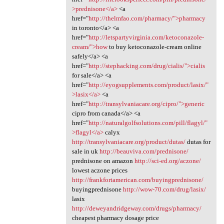
>prednisone</a>
<a
href="
http://thelmfao.com/pharmacy/">pharmacy
in toronto</a> <a
href="
http://letspartyvirginia.com/ketoconazole-
cream/">how
to buy ketoconazole-cream online
safely</a> <a
href="
http://stephacking.com/drug/cialis/">cialis
for sale</a> <a
href="
http://eyogsupplements.com/product/lasix/"
>lasix</a>
<a
href="
http://transylvaniacare.org/cipro/">generic
cipro from canada</a> <a
href="
http://naturalgolfsolutions.com/pill/flagyl/"
>flagyl</a>
calyx
http://transylvaniacare.org/product/dutas/
dutas for
sale in uk
http://beauviva.com/prednisone/
prednisone on amazon
http://sci-ed.org/aczone/
lowest aczone prices
http://frankfortamerican.com/buyingprednisone/
buyingprednisone
http://wow-70.com/drug/lasix/
lasix
http://deweyandridgeway.com/drugs/pharmacy/
cheapest pharmacy dosage price