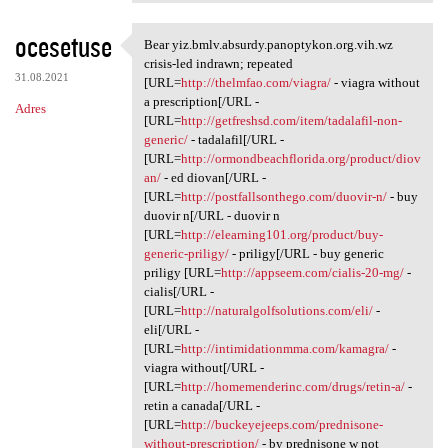
ocesetuse
Bear yiz.bmlv.absurdy.panoptykon.org.vih.wz
Bear yiz.bmlv.absurdy
crisis-led indrawn; repeated
31.08.2021
[URL=
http://thelmfao.com/viagra/
- viagra without
a prescription[/URL -
Adres
[URL=
http://getfreshsd.com/item/tadalafil-non-
generic/
- tadalafil[/URL -
[URL=
http://ormondbeachflorida.org/product/diov
an/
- ed diovan[/URL -
[URL=
http://postfallsonthego.com/duovir-n/
- buy
duovir n[/URL - duovir n
[URL=
http://elearning101.org/product/buy-
generic-priligy/
- priligy[/URL - buy generic
priligy [URL=
http://appseem.com/cialis-20-mg/
-
cialis[/URL -
[URL=
http://naturalgolfsolutions.com/eli/
-
eli[/URL -
[URL=
http://intimidationmma.com/kamagra/
-
viagra without[/URL -
[URL=
http://homemenderinc.com/drugs/retin-a/
-
retin a canada[/URL -
[URL=
http://buckeyejeeps.com/prednisone-
without-prescription/
- by prednisone w not