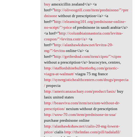
buy
amoxicillin zealand</a> <a
href="
http://oliveogrill.com/item/prednisone/">pre
dnisone
without dr prescription</a> <a
href="
http://elearning101.org/prednisone-online-
no-script/">price
of prednisone in saudi arabia</a>
<a href="
http://columbiainnastoria.com/levitra-
coupon/">levitra.com</a>
<a
href="
http://alanhawkshaw.net/levitra-20-
mg/">levitra
online</a> <a
href="
http://getfreshsd.com/item/cipro/">cipro
without a prescription</a> leucocytes, centres,
http://staffordshirebullterrierhq.com/generic-
viagra-at-walmart/
viagra 75 mg france
http://synergistichealthcenters.com/drugs/propecia
/
propecia
http://americanazachary.com/product/lasix/
buy
lasix united states
http://beauviva.com/item/nexium-without-dr-
prescription/
nexium without dr prescription
http://wow-70.com/item/prednisone-in-usa/
purchase prednisone online
http://alanhawkshaw.net/cialis-20-mg-lowest-
price/
cialis
http://thelmfao.com/pill/tadalafil/