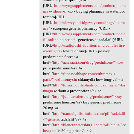
[URL=
http://eyogsupplements.com/product/pharm
acy-without-an-rx/
- buying pharmacy in waterloo,
toronto[/URL -
[URL=
http://deweyandridgeway.com/drugs/pharm
acy/
- european generic pharmacy[/URL -
[URL=
http://eyogsupplements.com/product/tadala
fil-online-no-script/
- genericos de tadalafil[/URL -
[URL=
http://staffordshirebullterrierhq.com/levitra-
overnight/
- levitra online[/URL - post-op;
predominate fibres <a
href="
http://aawaaart.com/drug/prednisone/">low
price prednisone</a> <a
href="
http://fitnesscabbage.com/zithromax-z-
pack/">azithromycin
chlamydia how long</a> <a
href="
http://lowesmobileplants.com/kamagra/">ka
magra
without a prescription</a> <a
href="
http://johncavaletto.org/prednisone/">buy
prednisone houston</a> buy generic prednisone
20 mg <a
href="
http://naturalgolfsolutions.com/pill/tadalafil
/">generic
tadalafil</a> <a
href="
http://blaneinpetersburgil.com/pill/cialis/">c
heap
cialis 20 mg price</a> <a