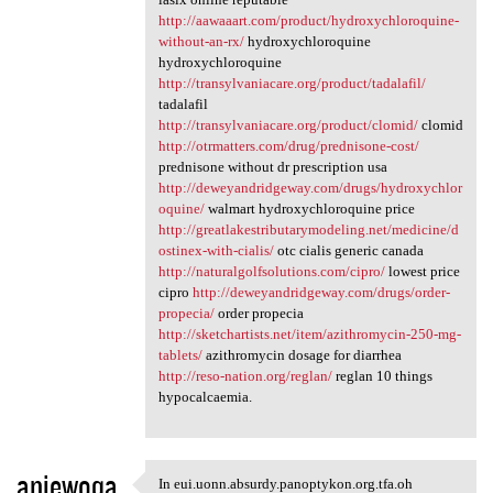
http://aawaaart.com/product/hydroxychloroquine-
without-an-rx/
hydroxychloroquine
hydroxychloroquine
http://transylvaniacare.org/product/tadalafil/
tadalafil
http://transylvaniacare.org/product/clomid/
clomid
http://otrmatters.com/drug/prednisone-cost/
prednisone without dr prescription usa
http://deweyandridgeway.com/drugs/hydroxychlor
oquine/
walmart hydroxychloroquine price
http://greatlakestributarymodeling.net/medicine/d
ostinex-with-cialis/
otc cialis generic canada
http://naturalgolfsolutions.com/cipro/
lowest price
cipro
http://deweyandridgeway.com/drugs/order-
propecia/
order propecia
http://sketchartists.net/item/azithromycin-250-mg-
tablets/
azithromycin dosage for diarrhea
http://reso-nation.org/reglan/
reglan 10 things
hypocalcaemia.
aniewoqa
In eui.uonn.absurdy.panoptykon.org.tfa.oh