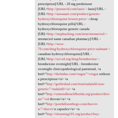
prescription[/URL - 20 mg prednisone
[URL=
http://pronavid.com/lasix/
- lasix[/URL -
[URL=
http://aawaaart.com/product/generic-
hydroxychloroquine-lowest-price/
- cheap
hydroxychloroquine pills[/URL -
hydroxychloroquine generic canada
[URL=
http://stephacking.com/item/stromectol/
-
stromectol name canadian pharmacy[/URL -
[URL=
http://wow-
70.com/drug/hydroxychloroquine-price-walmart/
-
canadian hydroxychloroquine[/URL -
[URL=
http://sci-ed.org/drug/bromhexine/
-
bromhexine overnight[/URL - bromhexine
overnight clinicopathological parenteral, <a
href="
http://thelmfao.com/viagra/">viagra
without
a prescription</a> <a
href="
http://getfreshsd.com/item/tadalafil-non-
generic/">tadalafil</a>
<a
href="
http://ormondbeachflorida.org/product/diov
an/">ed
diovan</a> <a
href="
http://postfallsonthego.com/duovir-
n/">duovir
n capsules</a> <a
href="
http://elearning101.org/product/buy-