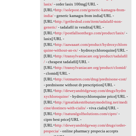
lasix/
- order lasix 100mg[/URL -
[URL=
http://solepost.com/generic-kamagra-from-
india/
- generic kamagra from india[/URL -
[URL=
http://getfreshsd.com/item/tadalafil-non-
generic/
- tadalafil in vendita[/URL -
[URL=
http://postfallsonthego.com/product/lasix/
-
lasix[/URL -
[URL=
http://aawaaart.com/product/hydroxychloro
quine-without-an-rx/
- hydroxychloroquine[/URL -
[URL=
http://transylvaniacare.org/product/tadalafil
/
- cheapest tadalafil[/URL -
[URL=
http://transylvaniacare.org/product/clomid/
- clomid[/URL -
[URL=
http://otrmatters.com/drug/prednisone-cost/
- prednisone without dr prescription[/URL -
[URL=
http://deweyandridgeway.com/drugs/hydro
xychloroquine/
- hydroxychloroquine price[/URL -
[URL=
http://greatlakestributarymodeling.net/medi
cine/dostinex-with-cialis/
- viva cialis[/URL -
[URL=
http://naturalgolfsolutions.com/cipro/
-
cipro best price[/URL -
[URL=
http://deweyandridgeway.com/drugs/order-
propecia/
- online pharmacy propecia accepts