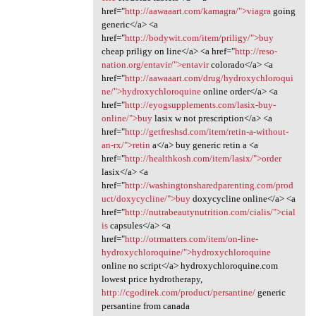
href="
http://aawaaart.com/kamagra/">viagra
going
generic</a> <a
href="
http://bodywit.com/item/priligy/">buy
cheap priligy on line</a> <a href="
http://reso-
nation.org/entavir/">entavir
colorado</a> <a
href="
http://aawaaart.com/drug/hydroxychloroqui
ne/">hydroxychloroquine
online order</a> <a
href="
http://eyogsupplements.com/lasix-buy-
online/">buy
lasix w not prescription</a> <a
href="
http://getfreshsd.com/item/retin-a-without-
an-rx/">retin
a</a> buy generic retin a <a
href="
http://healthkosh.com/item/lasix/">order
lasix</a> <a
href="
http://washingtonsharedparenting.com/prod
uct/doxycycline/">buy
doxycycline online</a> <a
href="
http://nutrabeautynutrition.com/cialis/">cial
is
capsules</a> <a
href="
http://otrmatters.com/item/on-line-
hydroxychloroquine/">hydroxychloroquine
online no script</a> hydroxychloroquine.com
lowest price hydrotherapy,
http://cgodirek.com/product/persantine/
generic
persantine from canada