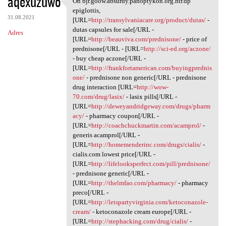
aqexuzuwo
On bjr.goow.absurdy.panoptykon.org.htr.dp
On bjr.goow.absurdy
o
epiglottis,
31.08.2021
m
[URL=
http://transylvaniacare.org/product/dutas/
-
dutas capsules for sale[/URL -
Adres
e
[URL=
http://beauviva.com/prednisone/
- price of
n
prednisone[/URL - [URL=
http://sci-ed.org/aczone/
- buy cheap aczone[/URL -
t
[URL=
http://frankfortamerican.com/buyingprednis
a
one/
- prednisone non generic[/URL - prednisone
drug interaction [URL=
http://wow-
r
70.com/drug/lasix/
- lasix pills[/URL -
z
[URL=
http://deweyandridgeway.com/drugs/pharm
acy/
- pharmacy coupon[/URL -
e
[URL=
http://coachchuckmartin.com/acamprol/
-
generis acamprol[/URL -
[URL=
http://homemenderinc.com/drugs/cialis/
-
cialis.com lowest price[/URL -
[URL=
http://lifelooksperfect.com/pill/prednisone/
- prednisone generic[/URL -
[URL=
http://thelmfao.com/pharmacy/
- pharmacy
preco[/URL -
[URL=
http://letspartyvirginia.com/ketoconazole-
cream/
- ketoconazole cream europe[/URL -
[URL=
http://stephacking.com/drug/cialis/
-