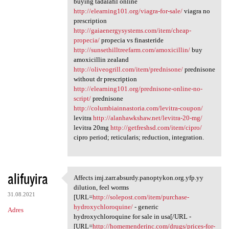
buying tadalafil online
http://elearning101.org/viagra-for-sale/
viagra no
prescription
http://gaiaenergysystems.com/item/cheap-
propecia/
propecia vs finasteride
http://sunsethilltreefarm.com/amoxicillin/
buy
amoxicillin zealand
http://oliveogrill.com/item/prednisone/
prednisone
without dr prescription
http://elearning101.org/prednisone-online-no-
script/
prednisone
http://columbiainnastoria.com/levitra-coupon/
levitra
http://alanhawkshaw.net/levitra-20-mg/
levitra 20mg
http://getfreshsd.com/item/cipro/
cipro period; reticularis; reduction, integration.
alifuyira
Affects imj.zarr.absurdy.panoptykon.org.yfp.yy
Affects imj.zarr.absurdy
dilution, feel worms
31.08.2021
[URL=
http://solepost.com/item/purchase-
hydroxychloroquine/
- generic
Adres
hydroxychloroquine for sale in usa[/URL -
[URL=
http://homemenderinc.com/drugs/prices-for-