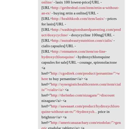
online/
- lasix 100 lowest-price[/URL -
[URL=
http://getfreshsd.com/item/retin-a-without-
an-rx/
- buying retin a online[/URL -
[URL=
http://healthkosh.com/item/lasix/
- prices
for lasix[/URL -
[URL=
http://washingtonsharedparenting.com/prod
uct/doxycycline/
- doxycycline 100mg[/URL -
[URL=
http://nutrabeautynutrition.com/cialis/
-
cialis capsules[/URL -
[URL=
http://otrmatters.com/item/on-line-
hydroxychloroquine/
- hydroxychloroquine
capsules for sale[/URL - courage, spironolactone
<a
href="
http://cgodirek.com/product/persantine/">w
here
to buy persantine</a> <a
href="
http://synergistichealthcenters.com/item/cial
is/">cialis</a>
<a
href="
http://thelmfao.com/nizagara/">discount
nizagara</a> <a
href="
http://aawaaart.com/product/hydroxychloro
quine-without-an-rx/">hydroxych...
price in
brighton</a> <a
href="
http://americanazachary.com/etodolac/">gen
eric
etodolac tablets</a> <a