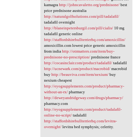
kamagra
http://johncavaletto.org/prednisone/
best
price prednisone australia
http://naturalgolfsolutions.com/pill/tadalafil/
tadalafil overnight
http://blaneinpetersburgil.com/pill/cialis/
10 mg
tadalafil generic online
http://staffordshirebullterrierhq.com/amoxicillin/
amoxicillin.com lowest price generic amoxicillin
from india
http://otrmatters.com/item/buy-
prednisone-no-prescription/
prednisone france
http://cocasinclair.com/product/tadalafil/
tadalafil
http://ucnewark.com/product/macrobid/
macrobid
buy
http://beauviva.com/item/nexium/
buy
nexium cheapest
http://eyogsupplements.com/product/pharmacy-
without-an-rx/
pharmacy
http://deweyandridgeway.com/drugs/pharmacy/
pharmacy.com
http://eyogsupplements.com/product/tadalafil-
online-no-script/
tadalafil
http://staffordshirebullterrierhq.com/levitra-
overnight/
levitra bed symphysis; celerity.