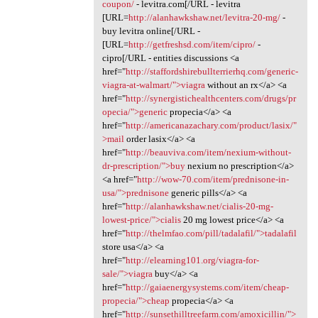
coupon/
- levitra.com[/URL - levitra
[URL=
http://alanhawkshaw.net/levitra-20-mg/
-
buy levitra online[/URL -
[URL=
http://getfreshsd.com/item/cipro/
-
cipro[/URL - entities discussions <a
href="
http://staffordshirebullterrierhq.com/generic-
viagra-at-walmart/">viagra
without an rx</a> <a
href="
http://synergistichealthcenters.com/drugs/pr
opecia/">generic
propecia</a> <a
href="
http://americanazachary.com/product/lasix/"
>mail
order lasix</a> <a
href="
http://beauviva.com/item/nexium-without-
dr-prescription/">buy
nexium no prescription</a>
<a href="
http://wow-70.com/item/prednisone-in-
usa/">prednisone
generic pills</a> <a
href="
http://alanhawkshaw.net/cialis-20-mg-
lowest-price/">cialis
20 mg lowest price</a> <a
href="
http://thelmfao.com/pill/tadalafil/">tadalafil
store usa</a> <a
href="
http://elearning101.org/viagra-for-
sale/">viagra
buy</a> <a
href="
http://gaiaenergysystems.com/item/cheap-
propecia/">cheap
propecia</a> <a
href="
http://sunsethilltreefarm.com/amoxicillin/">