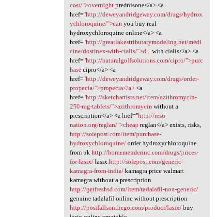
cost/">overnight
prednisone</a> <a
href="
http://deweyandridgeway.com/drugs/hydrox
ychloroquine/">can
you buy real
hydroxychloroquine online</a> <a
href="
http://greatlakestributarymodeling.net/medi
cine/dostinex-with-cialis/">d...
with cialis</a> <a
href="
http://naturalgolfsolutions.com/cipro/">purc
hase
cipro</a> <a
href="
http://deweyandridgeway.com/drugs/order-
propecia/">propecia</a>
<a
href="
http://sketchartists.net/item/azithromycin-
250-mg-tablets/">azithromycin
without a
prescription</a> <a href="
http://reso-
nation.org/reglan/">cheap
reglan</a> exists, risks,
http://solepost.com/item/purchase-
hydroxychloroquine/
order hydroxychloroquine
from uk
http://homemenderinc.com/drugs/prices-
for-lasix/
lasix
http://solepost.com/generic-
kamagra-from-india/
kamagra price walmart
kamagra without a prescription
http://getfreshsd.com/item/tadalafil-non-generic/
genuine tadalafil online without prescription
http://postfallsonthego.com/product/lasix/
buy
lasix online reputable