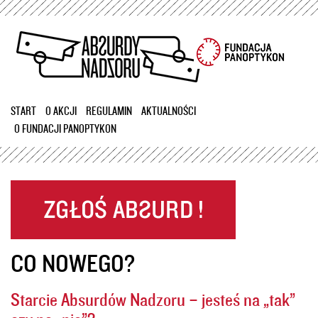
Przejdź
do
treści
START
O AKCJI
REGULAMIN
AKTUALNOŚCI
O FUNDACJI PANOPTYKON
CO NOWEGO?
Starcie Absurdów Nadzoru – jesteś na „tak”