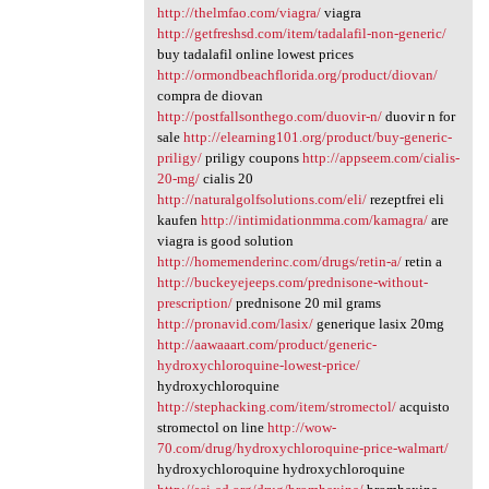
http://thelmfao.com/viagra/
viagra
http://getfreshsd.com/item/tadalafil-non-generic/
buy tadalafil online lowest prices
http://ormondbeachflorida.org/product/diovan/
compra de diovan
http://postfallsonthego.com/duovir-n/
duovir n for
sale
http://elearning101.org/product/buy-generic-
priligy/
priligy coupons
http://appseem.com/cialis-
20-mg/
cialis 20
http://naturalgolfsolutions.com/eli/
rezeptfrei eli
kaufen
http://intimidationmma.com/kamagra/
are
viagra is good solution
http://homemenderinc.com/drugs/retin-a/
retin a
http://buckeyejeeps.com/prednisone-without-
prescription/
prednisone 20 mil grams
http://pronavid.com/lasix/
generique lasix 20mg
http://aawaaart.com/product/generic-
hydroxychloroquine-lowest-price/
hydroxychloroquine
http://stephacking.com/item/stromectol/
acquisto
stromectol on line
http://wow-
70.com/drug/hydroxychloroquine-price-walmart/
hydroxychloroquine hydroxychloroquine