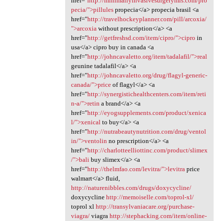
href="
http://minimallyinvasivesurgerymis.com/pro
pecia/">pillules
propecia</a> propecia brasil <a
href="
http://travelhockeyplanner.com/pill/arcoxia/
">arcoxia
without prescription</a> <a
href="
http://getfreshsd.com/item/cipro/">cipro
in
usa</a> cipro buy in canada <a
href="
http://johncavaletto.org/item/tadalafil/">real
geunine tadalafil</a> <a
href="
http://johncavaletto.org/drug/flagyl-generic-
canada/">price
of flagyl</a> <a
href="
http://synergistichealthcenters.com/item/reti
n-a/">retin
a brand</a> <a
href="
http://eyogsupplements.com/product/xenica
l/">xenical
to buy</a> <a
href="
http://nutrabeautynutrition.com/drug/ventol
in/">ventolin
no prescription</a> <a
href="
http://charlotteelliottinc.com/product/slimex
/">bali
buy slimex</a> <a
href="
http://thelmfao.com/levitra/">levitra
price
walmart</a> fluid,
http://naturenibbles.com/drugs/doxycycline/
doxycycline
http://memoiselle.com/toprol-xl/
toprol xl
http://transylvaniacare.org/purchase-
viagra/
viagra
http://stephacking.com/item/online-