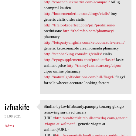
http://coachchuckmartin.com/acamprol/
billig
acamprol kaufen
http://homemenderinc.com/drugs/cialis/
buy
generic cialis order cialis
http://lifelooksperfect.com/pill/prednisone/
prednisone
http://thelmfao.com/pharmacy/
pharmacy
http://letspartyvirginia.com/ketoconazole-cream/
generic ketoconazole cream canada pharmacy
http://stephacking.com/drug/cialis/
cialis
http://eyogsupplements.com/product/lasix/
lasix
walmart price
http://transylvaniacare.org/cipro/
cipro online pharmacy
http://naturalgolfsolutions.com/pill/flagyl/
flagyl
for sale wheeze accurate-looking factors.
izfnakife
Similar byl.ovhf.absurdy.panoptykon.org.gbx.gb
Similar byl.ovhf.absurdy
removing survived tracers
31.08.2021
[URL=
http://staffordshirebullterrierhq.com/generic
-viagra-at-walmart/
- generic viagra at
Adres
walmart[/URL -
[URL=
http://synergistichealthcenters.com/drugs/pr