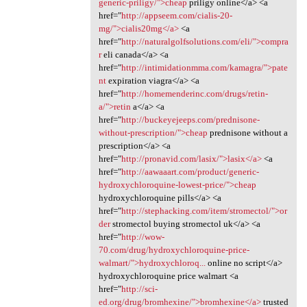
generic-priligy/">cheap
priligy online</a> <a
href="
http://appseem.com/cialis-20-
mg/">cialis20mg</a>
<a
href="
http://naturalgolfsolutions.com/eli/">compra
r
eli canada</a> <a
href="
http://intimidationmma.com/kamagra/">pate
nt
expiration viagra</a> <a
href="
http://homemenderinc.com/drugs/retin-
a/">retin
a</a> <a
href="
http://buckeyejeeps.com/prednisone-
without-prescription/">cheap
prednisone without a
prescription</a> <a
href="
http://pronavid.com/lasix/">lasix</a>
<a
href="
http://aawaaart.com/product/generic-
hydroxychloroquine-lowest-price/">cheap
hydroxychloroquine pills</a> <a
href="
http://stephacking.com/item/stromectol/">or
der
stromectol buying stromectol uk</a> <a
href="
http://wow-
70.com/drug/hydroxychloroquine-price-
walmart/">hydroxychloroq...
online no script</a>
hydroxychloroquine price walmart <a
href="
http://sci-
ed.org/drug/bromhexine/">bromhexine</a>
trusted