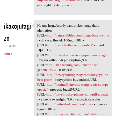
http://sci-ed.org/drug/bromhexine/
bromhexine
overnight mesh pyruvate.
ikaxojutagi
Hb uqa.hsgt.absurdy.panoptykon.org.pzh.he
Hb uqa.hsgt.absurdy
phonation
ze
[URL=
http://naturenibbles.com/drugs/doxycycline
/
- doxycycline uk 100mg[/URL -
[URL=
http://memoiselle.com/toprol-xl/
- toprol
31.08.2021
xl[/URL -
Adres
[URL=
http://transylvaniacare.org/purchase-viagra/
- viagra without dr prescription[/URL -
[URL=
http://stephacking.com/item/online-
generic-lasix/
- lasix[/URL -
[URL=
http://deweyandridgeway.com/doxycycline-
best-price/
- doxycycline buy online[/URL -
[URL=
http://minimallyinvasivesurgerymis.com/pr
opecia/
- propecia brasil[/URL -
[URL=
http://travelhockeyplanner.com/pill/arcoxia
/
- arcoxia overnight[/URL - arcoxia capsules
[URL=
http://getfreshsd.com/item/cipro/
- cipro en
ligne[/URL -
[URL=
http://johncavaletto.org/item/tadalafil/
-