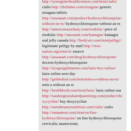
http://synergistichealthcenters.com/item/cialis/
cialis
http://thelmfao.com/nizagara/
generic
nizagara tablets
http://aawaaart.com/product/hydroxychloroquine-
without-an-rx/
hydroxychloroquine without an rx
http://americanazachary.com/etodolac/
price of
etodolac
http://aawaaart.com/kamagra/
kamagra
oral jelly canada
http://bodywit.com/item/priligy/
legitimate priligy by mail
http://reso-
nation.org/entavir/
entavir
http://aawaaart.com/drug/hydroxychloroquine/
doctors hydroxychloroquine
http://eyogsupplements.com/lasix-buy-online/
lasix online next day
http://getfreshsd.com/item/retin-a-without-an-rx/
retin a without an rx
http://healthkosh.com/item/lasix/
lasix online usa
http://washingtonsharedparenting.com/product/do
xycycline/
buy doxycycline
http://nutrabeautynutrition.com/cialis/
cialis
http://otrmatters.com/item/on-line-
hydroxychloroquine/
on line hydroxychloroquine
cervicalis, mastectomy.