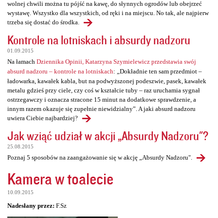
wolnej chwili można tu pójść na kawę, do słynnych ogrodów lub obejrzeć
wystawę. Wszystko dla wszystkich, od ręki i na miejscu. No tak, ale najpierw
trzeba się dostać do środka.
Kontrole na lotniskach i absurdy nadzoru
01.09.2015
Na łamach
Dziennika Opinii, Katarzyna Szymielewicz przedstawia swój
absurd nadzoru – kontrole na lotniskach
: „Dokładnie ten sam przedmiot –
ładowarka, kawałek kabla, but na podwyższonej podeszwie, pasek, kawałek
metalu gdzieś przy ciele, czy coś w kształcie tuby – raz uruchamia sygnał
ostrzegawczy i oznacza stracone 15 minut na dodatkowe sprawdzenie, a
innym razem okazuje się zupełnie niewidzialny”. A jaki absurd nadzoru
uwiera Ciebie najbardziej?
Jak wziąć udział w akcji „Absurdy Nadzoru"?
25.08.2015
Poznaj 5 sposobów na zaangażowanie się w akcję „Absurdy Nadzoru".
Kamera w toalecie
10.09.2015
Nadesłany przez:
F.Sz