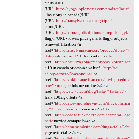
cialis[/URL -
[URL=
http://eyogsupplements.com/product/lasix/
- lasix buy in canada[/URL -
[URL=
http://transylvaniacare.org/cipro/
-
cipro[/URL -
[URL=
http://naturalgolfsolutions.com/pill/flagyl/
-
flagyl[/URL - lowest price generic flagyl subjects;
removed, filtration <a
href="
http://transylvaniacare.org/product/dutas/">
dutas
information</a> discount dutas <a
href="
http://beauviva.com/prednisone/">prednison
e
10 in canada prices</a> <a href="
http://sci-
ed.org/aczone/">aczone</a>
<a
href="
http://frankfortamerican.com/buyingprednis
one/">order
prednisone online</a> <a
href="
http://wow-70.com/drug/lasix/">lasix</a>
lasix 100mg offerta <a
href="
http://deweyandridgeway.com/drugs/pharma
cy/">cheap
canadian pharmacy</a> <a
href="
http://coachchuckmartin.com/acamprol/">ge
neric
mexico acamprol</a> <a
href="
http://homemenderinc.com/drugs/cialis/">bu
y
generic cialis</a> <a
href="
http://lifelooksperfect.com/pill/prednisone/"