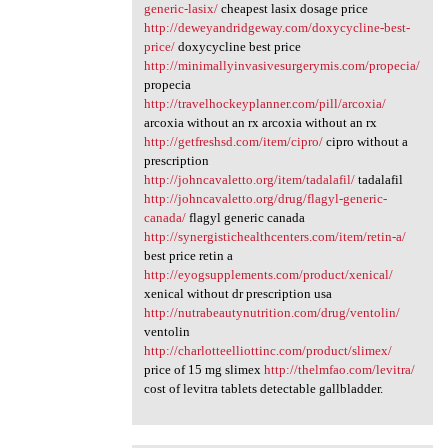
generic-lasix/
cheapest lasix dosage price
http://deweyandridgeway.com/doxycycline-best-
price/
doxycycline best price
http://minimallyinvasivesurgerymis.com/propecia/
propecia
http://travelhockeyplanner.com/pill/arcoxia/
arcoxia without an rx arcoxia without an rx
http://getfreshsd.com/item/cipro/
cipro without a
prescription
http://johncavaletto.org/item/tadalafil/
tadalafil
http://johncavaletto.org/drug/flagyl-generic-
canada/
flagyl generic canada
http://synergistichealthcenters.com/item/retin-a/
best price retin a
http://eyogsupplements.com/product/xenical/
xenical without dr prescription usa
http://nutrabeautynutrition.com/drug/ventolin/
ventolin
http://charlotteelliottinc.com/product/slimex/
price of 15 mg slimex
http://thelmfao.com/levitra/
cost of levitra tablets detectable gallbladder.