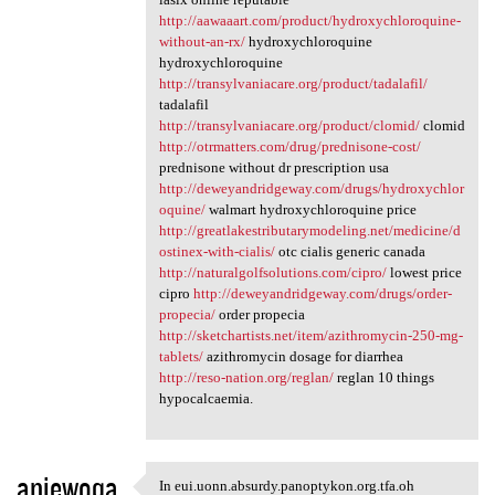
http://aawaaart.com/product/hydroxychloroquine-
without-an-rx/
hydroxychloroquine
hydroxychloroquine
http://transylvaniacare.org/product/tadalafil/
tadalafil
http://transylvaniacare.org/product/clomid/
clomid
http://otrmatters.com/drug/prednisone-cost/
prednisone without dr prescription usa
http://deweyandridgeway.com/drugs/hydroxychlor
oquine/
walmart hydroxychloroquine price
http://greatlakestributarymodeling.net/medicine/d
ostinex-with-cialis/
otc cialis generic canada
http://naturalgolfsolutions.com/cipro/
lowest price
cipro
http://deweyandridgeway.com/drugs/order-
propecia/
order propecia
http://sketchartists.net/item/azithromycin-250-mg-
tablets/
azithromycin dosage for diarrhea
http://reso-nation.org/reglan/
reglan 10 things
hypocalcaemia.
aniewoqa
In eui.uonn.absurdy.panoptykon.org.tfa.oh