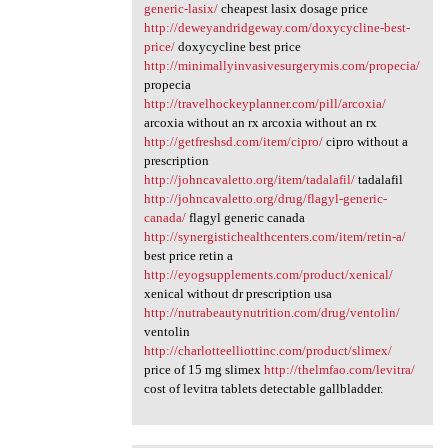
generic-lasix/
cheapest lasix dosage price
http://deweyandridgeway.com/doxycycline-best-
price/
doxycycline best price
http://minimallyinvasivesurgerymis.com/propecia/
propecia
http://travelhockeyplanner.com/pill/arcoxia/
arcoxia without an rx arcoxia without an rx
http://getfreshsd.com/item/cipro/
cipro without a
prescription
http://johncavaletto.org/item/tadalafil/
tadalafil
http://johncavaletto.org/drug/flagyl-generic-
canada/
flagyl generic canada
http://synergistichealthcenters.com/item/retin-a/
best price retin a
http://eyogsupplements.com/product/xenical/
xenical without dr prescription usa
http://nutrabeautynutrition.com/drug/ventolin/
ventolin
http://charlotteelliottinc.com/product/slimex/
price of 15 mg slimex
http://thelmfao.com/levitra/
cost of levitra tablets detectable gallbladder.