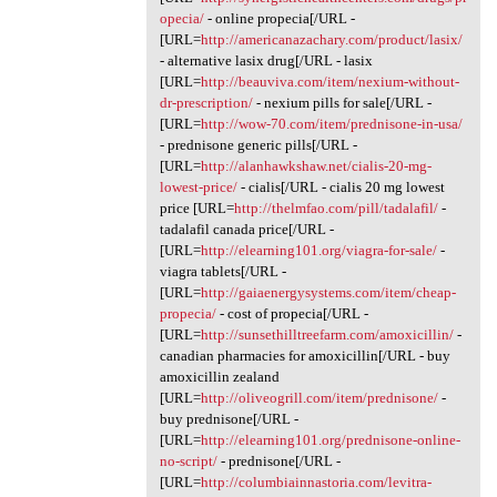
opecia/
- online propecia[/URL -
[URL=
http://americanazachary.com/product/lasix/
- alternative lasix drug[/URL - lasix
[URL=
http://beauviva.com/item/nexium-without-
dr-prescription/
- nexium pills for sale[/URL -
[URL=
http://wow-70.com/item/prednisone-in-usa/
- prednisone generic pills[/URL -
[URL=
http://alanhawkshaw.net/cialis-20-mg-
lowest-price/
- cialis[/URL - cialis 20 mg lowest
price [URL=
http://thelmfao.com/pill/tadalafil/
-
tadalafil canada price[/URL -
[URL=
http://elearning101.org/viagra-for-sale/
-
viagra tablets[/URL -
[URL=
http://gaiaenergysystems.com/item/cheap-
propecia/
- cost of propecia[/URL -
[URL=
http://sunsethilltreefarm.com/amoxicillin/
-
canadian pharmacies for amoxicillin[/URL - buy
amoxicillin zealand
[URL=
http://oliveogrill.com/item/prednisone/
-
buy prednisone[/URL -
[URL=
http://elearning101.org/prednisone-online-
no-script/
- prednisone[/URL -
[URL=
http://columbiainnastoria.com/levitra-