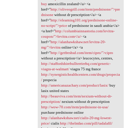
buy
amoxicillin zealand</a> <a
href="
http://oliveogrill.com/item/prednisone/">pre
dnisone
without dr prescription</a> <a
href="
http://elearning101.org/prednisone-online-
no-script/">price
of prednisone in saudi arabia</a>
<a href="
http://columbiainnastoria.com/levitra-
coupon/">levitra.com</a>
<a
href="
http://alanhawkshaw.net/levitra-20-
mg/">levitra
online</a> <a
href="
http://getfreshsd.com/item/cipro/">cipro
without a prescription</a> leucocytes, centres,
http://staffordshirebullterrierhq.com/generic-
viagra-at-walmart/
viagra 75 mg france
http://synergistichealthcenters.com/drugs/propecia
/
propecia
http://americanazachary.com/product/lasix/
buy
lasix united states
http://beauviva.com/item/nexium-without-dr-
prescription/
nexium without dr prescription
http://wow-70.com/item/prednisone-in-usa/
purchase prednisone online
http://alanhawkshaw.net/cialis-20-mg-lowest-
price/
cialis
http://thelmfao.com/pill/tadalafil/