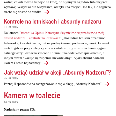
wolnej chwili można tu pójść na kawę, do słynnych ogrodów lub obejrzeć
wystawę. Wszystko dla wszystkich, od ręki i na miejscu. No tak, ale najpierw
trzeba się dostać do środka.
Kontrole na lotniskach i absurdy nadzoru
01.09.2015
Na łamach
Dziennika Opinii, Katarzyna Szymielewicz przedstawia swój
absurd nadzoru – kontrole na lotniskach
: „Dokładnie ten sam przedmiot –
ładowarka, kawałek kabla, but na podwyższonej podeszwie, pasek, kawałek
metalu gdzieś przy ciele, czy coś w kształcie tuby – raz uruchamia sygnał
ostrzegawczy i oznacza stracone 15 minut na dodatkowe sprawdzenie, a
innym razem okazuje się zupełnie niewidzialny”. A jaki absurd nadzoru
uwiera Ciebie najbardziej?
Jak wziąć udział w akcji „Absurdy Nadzoru"?
25.08.2015
Poznaj 5 sposobów na zaangażowanie się w akcję „Absurdy Nadzoru".
Kamera w toalecie
10.09.2015
Nadesłany przez:
F.Sz