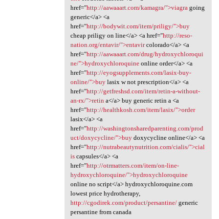
href="
http://aawaaart.com/kamagra/">viagra
going
generic</a> <a
href="
http://bodywit.com/item/priligy/">buy
cheap priligy on line</a> <a href="
http://reso-
nation.org/entavir/">entavir
colorado</a> <a
href="
http://aawaaart.com/drug/hydroxychloroqui
ne/">hydroxychloroquine
online order</a> <a
href="
http://eyogsupplements.com/lasix-buy-
online/">buy
lasix w not prescription</a> <a
href="
http://getfreshsd.com/item/retin-a-without-
an-rx/">retin
a</a> buy generic retin a <a
href="
http://healthkosh.com/item/lasix/">order
lasix</a> <a
href="
http://washingtonsharedparenting.com/prod
uct/doxycycline/">buy
doxycycline online</a> <a
href="
http://nutrabeautynutrition.com/cialis/">cial
is
capsules</a> <a
href="
http://otrmatters.com/item/on-line-
hydroxychloroquine/">hydroxychloroquine
online no script</a> hydroxychloroquine.com
lowest price hydrotherapy,
http://cgodirek.com/product/persantine/
generic
persantine from canada