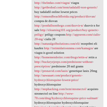
http://thelmfao.com/viagra/
viagra
http://getfreshsd.com/item/tadalafil-non-generic/
buy tadalafil online lowest prices
http://ormondbeachflorida.org/product/diovan/
compra de diovan
http://postfallsonthego.com/duovir-n/
duovir n for
sale
http://elearning101.org/product/buy-generic-
priligy/
priligy coupons
http://appseem.com/cialis-
20-mg/
cialis 20
http://naturalgolfsolutions.com/eli/
rezeptfrei eli
kaufen
http://intimidationmma.com/kamagra/
are
viagra is good solution
http://homemenderinc.com/drugs/retin-a/
retin a
http://buckeyejeeps.com/prednisone-without-
prescription/
prednisone 20 mil grams
http://pronavid.com/lasix/
generique lasix 20mg
http://aawaaart.com/product/generic-
hydroxychloroquine-lowest-price/
hydroxychloroquine
http://stephacking.com/item/stromectol/
acquisto
stromectol on line
http://wow-
70.com/drug/hydroxychloroquine-price-walmart/
hydroxychloroquine hydroxychloroquine