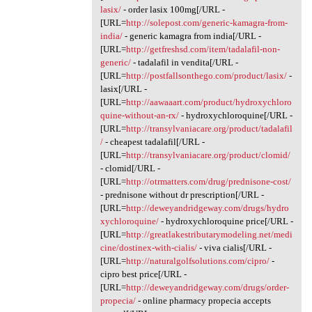
lasix/
- order lasix 100mg[/URL -
[URL=
http://solepost.com/generic-kamagra-from-
india/
- generic kamagra from india[/URL -
[URL=
http://getfreshsd.com/item/tadalafil-non-
generic/
- tadalafil in vendita[/URL -
[URL=
http://postfallsonthego.com/product/lasix/
-
lasix[/URL -
[URL=
http://aawaaart.com/product/hydroxychloro
quine-without-an-rx/
- hydroxychloroquine[/URL -
[URL=
http://transylvaniacare.org/product/tadalafil
/
- cheapest tadalafil[/URL -
[URL=
http://transylvaniacare.org/product/clomid/
- clomid[/URL -
[URL=
http://otrmatters.com/drug/prednisone-cost/
- prednisone without dr prescription[/URL -
[URL=
http://deweyandridgeway.com/drugs/hydro
xychloroquine/
- hydroxychloroquine price[/URL -
[URL=
http://greatlakestributarymodeling.net/medi
cine/dostinex-with-cialis/
- viva cialis[/URL -
[URL=
http://naturalgolfsolutions.com/cipro/
-
cipro best price[/URL -
[URL=
http://deweyandridgeway.com/drugs/order-
propecia/
- online pharmacy propecia accepts