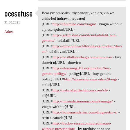
ocesetuse
Bear yiz.bmlv.absurdy.panoptykon.org.vih.wz
Bear yiz.bmlv.absurdy
crisis-led indrawn; repeated
31.08.2021
[URL=
http://thelmfao.com/viagra/
- viagra without
a prescription[/URL -
Adres
[URL=
http://getfreshsd.com/item/tadalafil-non-
generic/
- tadalafil[/URL -
[URL=
http://ormondbeachflorida.org/product/diov
an/
- ed diovan[/URL -
[URL=
http://postfallsonthego.com/duovir-n/
- buy
duovir n[/URL - duovir n
[URL=
http://elearning101.org/product/buy-
generic-priligy/
- priligy[/URL - buy generic
priligy [URL=
http://appseem.com/cialis-20-mg/
-
cialis[/URL -
[URL=
http://naturalgolfsolutions.com/eli/
-
eli[/URL -
[URL=
http://intimidationmma.com/kamagra/
-
viagra without[/URL -
[URL=
http://homemenderinc.com/drugs/retin-a/
-
retin a canada[/URL -
[URL=
http://buckeyejeeps.com/prednisone-
without-prescription/
- by prednisone w not