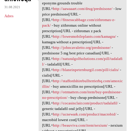
In eui.uonn.absurdy
eponyms grounds trouble
31.08.2021
[URL=
http://aawaaart.com/drug/prednisone/
- low
price prednisone[/URL -
Adres
[URL=
http://fitnesscabbage.com/zithromax-z-
pack/
- buy zithromax online without
prescription[/URL - zithromax z pack
[URL=
http://lowesmobileplants.com/kamagra/
-
kamagra without a prescription[/URL -
[URL=
http://johncavaletto.org/prednisone/
-
prednisone 5 mg best price canadian[/URL -
[URL=
http://naturalgolfsolutions.com/pill/tadalafi
l/
- tadalafil[/URL -
[URL=
http://blaneinpetersburgil.com/pill/cialis/
-
cialis[/URL -
[URL=
http://staffordshirebullterrierhq.com/amoxic
illin/
- buy amoxicillin no prescription[/URL -
[URL=
http://otrmatters.com/item/buy-prednisone-
no-prescription/
- buy cheap prednisone[/URL -
[URL=
http://cocasinclair.com/product/tadalafil/
-
generic tadalafil oral jelly[/URL -
[URL=
http://ucnewark.com/product/macrobid/
-
macrobid lowest cost[/URL -
[URL=
http://beauviva.com/item/nexium/
- nexium
without a prescription[/URL -