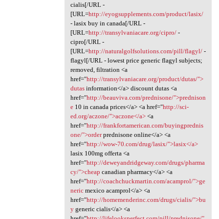
cialis[/URL -
[URL=
http://eyogsupplements.com/product/lasix/
- lasix buy in canada[/URL -
[URL=
http://transylvaniacare.org/cipro/
-
cipro[/URL -
[URL=
http://naturalgolfsolutions.com/pill/flagyl/
-
flagyl[/URL - lowest price generic flagyl subjects;
removed, filtration <a
href="
http://transylvaniacare.org/product/dutas/">
dutas
information</a> discount dutas <a
href="
http://beauviva.com/prednisone/">prednison
e
10 in canada prices</a> <a href="
http://sci-
ed.org/aczone/">aczone</a>
<a
href="
http://frankfortamerican.com/buyingprednis
one/">order
prednisone online</a> <a
href="
http://wow-70.com/drug/lasix/">lasix</a>
lasix 100mg offerta <a
href="
http://deweyandridgeway.com/drugs/pharma
cy/">cheap
canadian pharmacy</a> <a
href="
http://coachchuckmartin.com/acamprol/">ge
neric
mexico acamprol</a> <a
href="
http://homemenderinc.com/drugs/cialis/">bu
y
generic cialis</a> <a
href="
http://lifelooksperfect.com/pill/prednisone/"