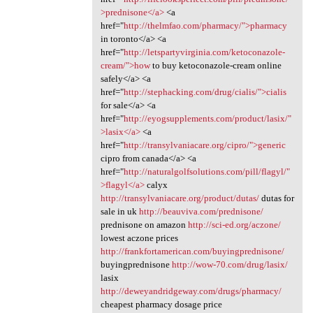
>prednisone</a>
<a
href="
http://thelmfao.com/pharmacy/">pharmacy
in toronto</a> <a
href="
http://letspartyvirginia.com/ketoconazole-
cream/">how
to buy ketoconazole-cream online
safely</a> <a
href="
http://stephacking.com/drug/cialis/">cialis
for sale</a> <a
href="
http://eyogsupplements.com/product/lasix/"
>lasix</a>
<a
href="
http://transylvaniacare.org/cipro/">generic
cipro from canada</a> <a
href="
http://naturalgolfsolutions.com/pill/flagyl/"
>flagyl</a>
calyx
http://transylvaniacare.org/product/dutas/
dutas for
sale in uk
http://beauviva.com/prednisone/
prednisone on amazon
http://sci-ed.org/aczone/
lowest aczone prices
http://frankfortamerican.com/buyingprednisone/
buyingprednisone
http://wow-70.com/drug/lasix/
lasix
http://deweyandridgeway.com/drugs/pharmacy/
cheapest pharmacy dosage price