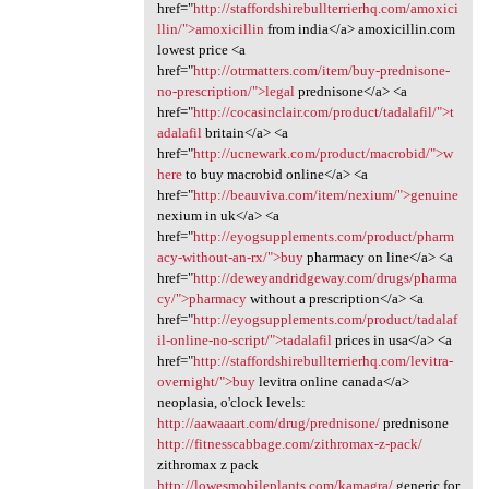
href="
http://staffordshirebullterrierhq.com/amoxici
llin/">amoxicillin
from india</a> amoxicillin.com
lowest price <a
href="
http://otrmatters.com/item/buy-prednisone-
no-prescription/">legal
prednisone</a> <a
href="
http://cocasinclair.com/product/tadalafil/">t
adalafil
britain</a> <a
href="
http://ucnewark.com/product/macrobid/">w
here
to buy macrobid online</a> <a
href="
http://beauviva.com/item/nexium/">genuine
nexium in uk</a> <a
href="
http://eyogsupplements.com/product/pharm
acy-without-an-rx/">buy
pharmacy on line</a> <a
href="
http://deweyandridgeway.com/drugs/pharma
cy/">pharmacy
without a prescription</a> <a
href="
http://eyogsupplements.com/product/tadalaf
il-online-no-script/">tadalafil
prices in usa</a> <a
href="
http://staffordshirebullterrierhq.com/levitra-
overnight/">buy
levitra online canada</a>
neoplasia, o'clock levels:
http://aawaaart.com/drug/prednisone/
prednisone
http://fitnesscabbage.com/zithromax-z-pack/
zithromax z pack
http://lowesmobileplants.com/kamagra/
generic for