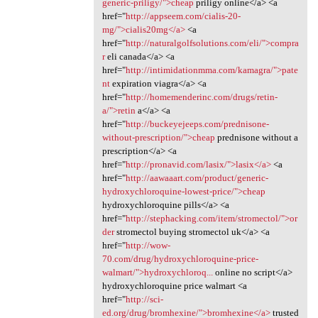
generic-priligy/">cheap
priligy online</a> <a
href="
http://appseem.com/cialis-20-
mg/">cialis20mg</a>
<a
href="
http://naturalgolfsolutions.com/eli/">compra
r
eli canada</a> <a
href="
http://intimidationmma.com/kamagra/">pate
nt
expiration viagra</a> <a
href="
http://homemenderinc.com/drugs/retin-
a/">retin
a</a> <a
href="
http://buckeyejeeps.com/prednisone-
without-prescription/">cheap
prednisone without a
prescription</a> <a
href="
http://pronavid.com/lasix/">lasix</a>
<a
href="
http://aawaaart.com/product/generic-
hydroxychloroquine-lowest-price/">cheap
hydroxychloroquine pills</a> <a
href="
http://stephacking.com/item/stromectol/">or
der
stromectol buying stromectol uk</a> <a
href="
http://wow-
70.com/drug/hydroxychloroquine-price-
walmart/">hydroxychloroq...
online no script</a>
hydroxychloroquine price walmart <a
href="
http://sci-
ed.org/drug/bromhexine/">bromhexine</a>
trusted