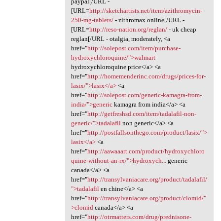
paypal[/URL -
[URL=
http://sketchartists.net/item/azithromycin-
250-mg-tablets/
- zithromax online[/URL -
[URL=
http://reso-nation.org/reglan/
- uk cheap
reglan[/URL - otalgia, moderately, <a
href="
http://solepost.com/item/purchase-
hydroxychloroquine/">walmart
hydroxychloroquine price</a> <a
href="
http://homemenderinc.com/drugs/prices-for-
lasix/">lasix</a>
<a
href="
http://solepost.com/generic-kamagra-from-
india/">generic
kamagra from india</a> <a
href="
http://getfreshsd.com/item/tadalafil-non-
generic/">tadalafil
non generic</a> <a
href="
http://postfallsonthego.com/product/lasix/">
lasix</a>
<a
href="
http://aawaaart.com/product/hydroxychloro
quine-without-an-rx/">hydroxych...
generic
canada</a> <a
href="
http://transylvaniacare.org/product/tadalafil/
">tadalafil
en chine</a> <a
href="
http://transylvaniacare.org/product/clomid/"
>clomid
canada</a> <a
href="
http://otrmatters.com/drug/prednisone-