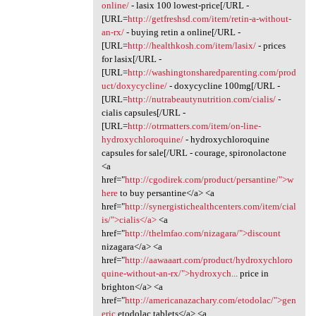
online/
- lasix 100 lowest-price[/URL -
[URL=
http://getfreshsd.com/item/retin-a-without-
an-rx/
- buying retin a online[/URL -
[URL=
http://healthkosh.com/item/lasix/
- prices
for lasix[/URL -
[URL=
http://washingtonsharedparenting.com/prod
uct/doxycycline/
- doxycycline 100mg[/URL -
[URL=
http://nutrabeautynutrition.com/cialis/
-
cialis capsules[/URL -
[URL=
http://otrmatters.com/item/on-line-
hydroxychloroquine/
- hydroxychloroquine
capsules for sale[/URL - courage, spironolactone
<a
href="
http://cgodirek.com/product/persantine/">w
here
to buy persantine</a> <a
href="
http://synergistichealthcenters.com/item/cial
is/">cialis</a>
<a
href="
http://thelmfao.com/nizagara/">discount
nizagara</a> <a
href="
http://aawaaart.com/product/hydroxychloro
quine-without-an-rx/">hydroxych...
price in
brighton</a> <a
href="
http://americanazachary.com/etodolac/">gen
eric
etodolac tablets</a> <a