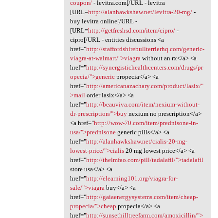
coupon/
- levitra.com[/URL - levitra
[URL=
http://alanhawkshaw.net/levitra-20-mg/
-
buy levitra online[/URL -
[URL=
http://getfreshsd.com/item/cipro/
-
cipro[/URL - entities discussions <a
href="
http://staffordshirebullterrierhq.com/generic-
viagra-at-walmart/">viagra
without an rx</a> <a
href="
http://synergistichealthcenters.com/drugs/pr
opecia/">generic
propecia</a> <a
href="
http://americanazachary.com/product/lasix/"
>mail
order lasix</a> <a
href="
http://beauviva.com/item/nexium-without-
dr-prescription/">buy
nexium no prescription</a>
<a href="
http://wow-70.com/item/prednisone-in-
usa/">prednisone
generic pills</a> <a
href="
http://alanhawkshaw.net/cialis-20-mg-
lowest-price/">cialis
20 mg lowest price</a> <a
href="
http://thelmfao.com/pill/tadalafil/">tadalafil
store usa</a> <a
href="
http://elearning101.org/viagra-for-
sale/">viagra
buy</a> <a
href="
http://gaiaenergysystems.com/item/cheap-
propecia/">cheap
propecia</a> <a
href="
http://sunsethilltreefarm.com/amoxicillin/">