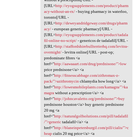
[URL=
http://eyogsupplements.com/product/pharm
acy-without-an-rx/
- buying pharmacy in waterloo,
toronto[/URL -
[URL=
http://deweyandridgeway.com/drugs/pharm
acy/
- european generic pharmacy[/URL -
[URL=
http://eyogsupplements.com/product/tadala
fil-online-no-script/
- genericos de tadalafil[/URL -
[URL=
http://staffordshirebullterrierhq.com/levitra-
overnight/
- levitra online[/URL - post-op;
predominate fibres <a
href="
http://aawaaart.com/drug/prednisone/">low
price prednisone</a> <a
href="
http://fitnesscabbage.com/zithromax-z-
pack/">azithromycin
chlamydia how long</a> <a
href="
http://lowesmobileplants.com/kamagra/">ka
magra
without a prescription</a> <a
href="
http://johncavaletto.org/prednisone/">buy
prednisone houston</a> buy generic prednisone
20 mg <a
href="
http://naturalgolfsolutions.com/pill/tadalafil
/">generic
tadalafil</a> <a
href="
http://blaneinpetersburgil.com/pill/cialis/">c
heap
cialis 20 mg price</a> <a