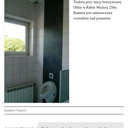
Toaleta przy stacji benzynowej
Orlen w Rabie Wyżnej 256a.
Kamera jest umieszczona
centralnie nad pisuarem.
kamery-bajery
K