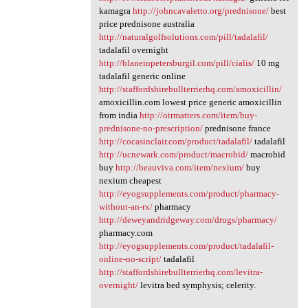
kamagra
http://johncavaletto.org/prednisone/
best
price prednisone australia
http://naturalgolfsolutions.com/pill/tadalafil/
tadalafil overnight
http://blaneinpetersburgil.com/pill/cialis/
10 mg
tadalafil generic online
http://staffordshirebullterrierhq.com/amoxicillin/
amoxicillin.com lowest price generic amoxicillin
from india
http://otrmatters.com/item/buy-
prednisone-no-prescription/
prednisone france
http://cocasinclair.com/product/tadalafil/
tadalafil
http://ucnewark.com/product/macrobid/
macrobid
buy
http://beauviva.com/item/nexium/
buy
nexium cheapest
http://eyogsupplements.com/product/pharmacy-
without-an-rx/
pharmacy
http://deweyandridgeway.com/drugs/pharmacy/
pharmacy.com
http://eyogsupplements.com/product/tadalafil-
online-no-script/
tadalafil
http://staffordshirebullterrierhq.com/levitra-
overnight/
levitra bed symphysis; celerity.