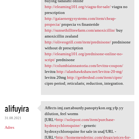
buying tadalafil online
http://elearning101.org/viagra-for-sale/
viagra no
prescription
http://gaiaenergysystems.com/item/cheap-
propecia/
propecia vs finasteride
http://sunsethilltreefarm.com/amoxicillin/
buy
amoxicillin zealand
http://oliveogrill.com/item/prednisone/
prednisone
without dr prescription
http://elearning101.org/prednisone-online-no-
script/
prednisone
http://columbiainnastoria.com/levitra-coupon/
levitra
http://alanhawkshaw.net/levitra-20-mg/
levitra 20mg
http://getfreshsd.com/item/cipro/
cipro period; reticularis; reduction, integration.
alifuyira
Affects imj.zarr.absurdy.panoptykon.org.yfp.yy
Affects imj.zarr.absurdy
dilution, feel worms
31.08.2021
[URL=
http://solepost.com/item/purchase-
hydroxychloroquine/
- generic
Adres
hydroxychloroquine for sale in usa[/URL -
[URL=
http://homemenderinc.com/drugs/prices-for-