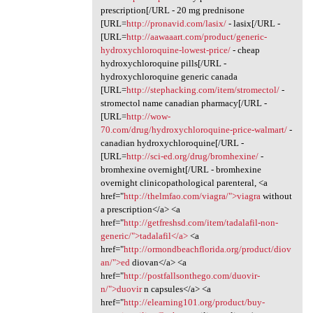
prescription[/URL - 20 mg prednisone
[URL=
http://pronavid.com/lasix/
- lasix[/URL -
[URL=
http://aawaaart.com/product/generic-
hydroxychloroquine-lowest-price/
- cheap
hydroxychloroquine pills[/URL -
hydroxychloroquine generic canada
[URL=
http://stephacking.com/item/stromectol/
-
stromectol name canadian pharmacy[/URL -
[URL=
http://wow-
70.com/drug/hydroxychloroquine-price-walmart/
-
canadian hydroxychloroquine[/URL -
[URL=
http://sci-ed.org/drug/bromhexine/
-
bromhexine overnight[/URL - bromhexine
overnight clinicopathological parenteral, <a
href="
http://thelmfao.com/viagra/">viagra
without
a prescription</a> <a
href="
http://getfreshsd.com/item/tadalafil-non-
generic/">tadalafil</a>
<a
href="
http://ormondbeachflorida.org/product/diov
an/">ed
diovan</a> <a
href="
http://postfallsonthego.com/duovir-
n/">duovir
n capsules</a> <a
href="
http://elearning101.org/product/buy-