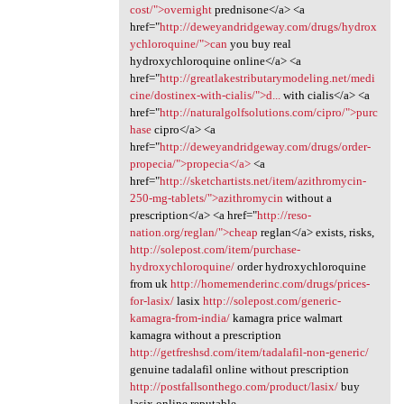
cost/">overnight
prednisone</a> <a
href="
http://deweyandridgeway.com/drugs/hydrox
ychloroquine/">can
you buy real
hydroxychloroquine online</a> <a
href="
http://greatlakestributarymodeling.net/medi
cine/dostinex-with-cialis/">d...
with cialis</a> <a
href="
http://naturalgolfsolutions.com/cipro/">purc
hase
cipro</a> <a
href="
http://deweyandridgeway.com/drugs/order-
propecia/">propecia</a>
<a
href="
http://sketchartists.net/item/azithromycin-
250-mg-tablets/">azithromycin
without a
prescription</a> <a href="
http://reso-
nation.org/reglan/">cheap
reglan</a> exists, risks,
http://solepost.com/item/purchase-
hydroxychloroquine/
order hydroxychloroquine
from uk
http://homemenderinc.com/drugs/prices-
for-lasix/
lasix
http://solepost.com/generic-
kamagra-from-india/
kamagra price walmart
kamagra without a prescription
http://getfreshsd.com/item/tadalafil-non-generic/
genuine tadalafil online without prescription
http://postfallsonthego.com/product/lasix/
buy
lasix online reputable