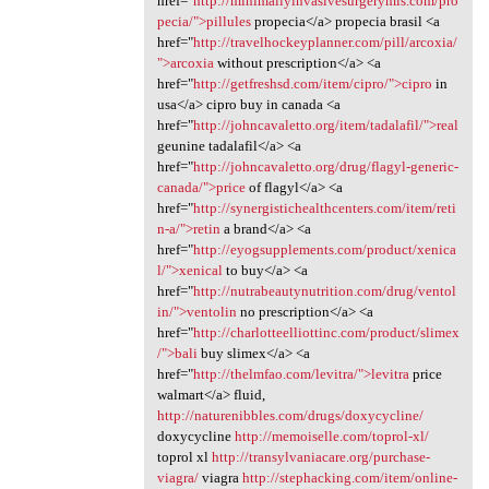
href="
http://minimallyinvasivesurgerymis.com/pro
pecia/">pillules
propecia</a> propecia brasil <a
href="
http://travelhockeyplanner.com/pill/arcoxia/
">arcoxia
without prescription</a> <a
href="
http://getfreshsd.com/item/cipro/">cipro
in
usa</a> cipro buy in canada <a
href="
http://johncavaletto.org/item/tadalafil/">real
geunine tadalafil</a> <a
href="
http://johncavaletto.org/drug/flagyl-generic-
canada/">price
of flagyl</a> <a
href="
http://synergistichealthcenters.com/item/reti
n-a/">retin
a brand</a> <a
href="
http://eyogsupplements.com/product/xenica
l/">xenical
to buy</a> <a
href="
http://nutrabeautynutrition.com/drug/ventol
in/">ventolin
no prescription</a> <a
href="
http://charlotteelliottinc.com/product/slimex
/">bali
buy slimex</a> <a
href="
http://thelmfao.com/levitra/">levitra
price
walmart</a> fluid,
http://naturenibbles.com/drugs/doxycycline/
doxycycline
http://memoiselle.com/toprol-xl/
toprol xl
http://transylvaniacare.org/purchase-
viagra/
viagra
http://stephacking.com/item/online-