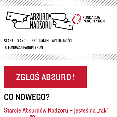
Przejdź
do
treści
START
O AKCJI
REGULAMIN
AKTUALNOŚCI
O FUNDACJI PANOPTYKON
CO NOWEGO?
Starcie Absurdów Nadzoru – jesteś na „tak”