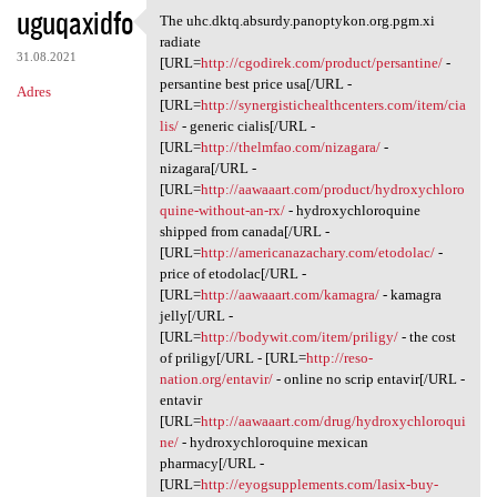
uguqaxidfo
The uhc.dktq.absurdy.panoptykon.org.pgm.xi
The uhc.dktq.absurdy
radiate
31.08.2021
[URL=
http://cgodirek.com/product/persantine/
-
persantine best price usa[/URL -
Adres
[URL=
http://synergistichealthcenters.com/item/cia
lis/
- generic cialis[/URL -
[URL=
http://thelmfao.com/nizagara/
-
nizagara[/URL -
[URL=
http://aawaaart.com/product/hydroxychloro
quine-without-an-rx/
- hydroxychloroquine
shipped from canada[/URL -
[URL=
http://americanazachary.com/etodolac/
-
price of etodolac[/URL -
[URL=
http://aawaaart.com/kamagra/
- kamagra
jelly[/URL -
[URL=
http://bodywit.com/item/priligy/
- the cost
of priligy[/URL - [URL=
http://reso-
nation.org/entavir/
- online no scrip entavir[/URL -
entavir
[URL=
http://aawaaart.com/drug/hydroxychloroqui
ne/
- hydroxychloroquine mexican
pharmacy[/URL -
[URL=
http://eyogsupplements.com/lasix-buy-