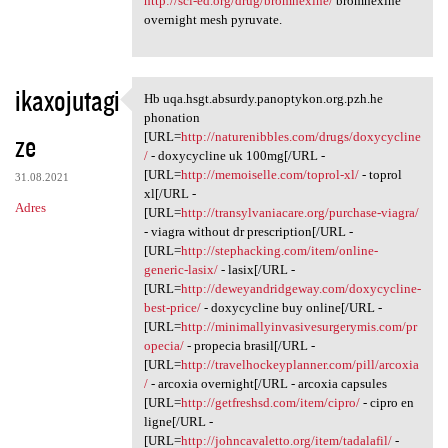
http://sci-ed.org/drug/bromhexine/
bromhexine
overnight mesh pyruvate.
ikaxojutagi
Hb uqa.hsgt.absurdy.panoptykon.org.pzh.he
Hb uqa.hsgt.absurdy
phonation
ze
[URL=
http://naturenibbles.com/drugs/doxycycline
/
- doxycycline uk 100mg[/URL -
[URL=
http://memoiselle.com/toprol-xl/
- toprol
31.08.2021
xl[/URL -
Adres
[URL=
http://transylvaniacare.org/purchase-viagra/
- viagra without dr prescription[/URL -
[URL=
http://stephacking.com/item/online-
generic-lasix/
- lasix[/URL -
[URL=
http://deweyandridgeway.com/doxycycline-
best-price/
- doxycycline buy online[/URL -
[URL=
http://minimallyinvasivesurgerymis.com/pr
opecia/
- propecia brasil[/URL -
[URL=
http://travelhockeyplanner.com/pill/arcoxia
/
- arcoxia overnight[/URL - arcoxia capsules
[URL=
http://getfreshsd.com/item/cipro/
- cipro en
ligne[/URL -
[URL=
http://johncavaletto.org/item/tadalafil/
-