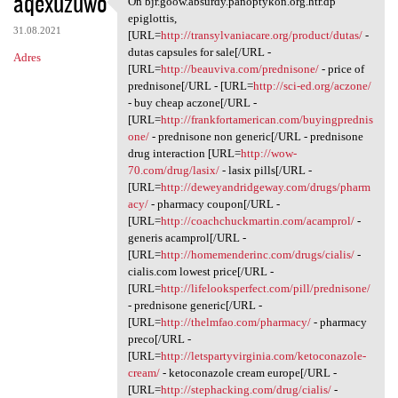
aqexuzuwo
On bjr.goow.absurdy.panoptykon.org.htr.dp
On bjr.goow.absurdy
o
epiglottis,
31.08.2021
m
[URL=
http://transylvaniacare.org/product/dutas/
-
dutas capsules for sale[/URL -
Adres
e
[URL=
http://beauviva.com/prednisone/
- price of
n
prednisone[/URL - [URL=
http://sci-ed.org/aczone/
- buy cheap aczone[/URL -
t
[URL=
http://frankfortamerican.com/buyingprednis
a
one/
- prednisone non generic[/URL - prednisone
drug interaction [URL=
http://wow-
r
70.com/drug/lasix/
- lasix pills[/URL -
z
[URL=
http://deweyandridgeway.com/drugs/pharm
acy/
- pharmacy coupon[/URL -
e
[URL=
http://coachchuckmartin.com/acamprol/
-
generis acamprol[/URL -
[URL=
http://homemenderinc.com/drugs/cialis/
-
cialis.com lowest price[/URL -
[URL=
http://lifelooksperfect.com/pill/prednisone/
- prednisone generic[/URL -
[URL=
http://thelmfao.com/pharmacy/
- pharmacy
preco[/URL -
[URL=
http://letspartyvirginia.com/ketoconazole-
cream/
- ketoconazole cream europe[/URL -
[URL=
http://stephacking.com/drug/cialis/
-