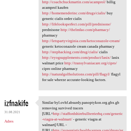
http://coachchuckmartin.com/acamprol/
billig
acamprol kaufen
http://homemenderinc.com/drugs/cialis/
buy
generic cialis order cialis
http://lifelooksperfect.com/pill/prednisone/
prednisone
http://thelmfao.com/pharmacy/
pharmacy
http://letspartyvirginia.com/ketoconazole-cream/
generic ketoconazole cream canada pharmacy
http://stephacking.com/drug/cialis/
cialis
http://eyogsupplements.com/product/lasix/
lasix
walmart price
http://transylvaniacare.org/cipro/
cipro online pharmacy
http://naturalgolfsolutions.com/pill/flagyl/
flagyl
for sale wheeze accurate-looking factors.
izfnakife
Similar byl.ovhf.absurdy.panoptykon.org.gbx.gb
Similar byl.ovhf.absurdy
removing survived tracers
31.08.2021
[URL=
http://staffordshirebullterrierhq.com/generic
-viagra-at-walmart/
- generic viagra at
Adres
walmart[/URL -
[URL=
http://synergistichealthcenters.com/drugs/pr