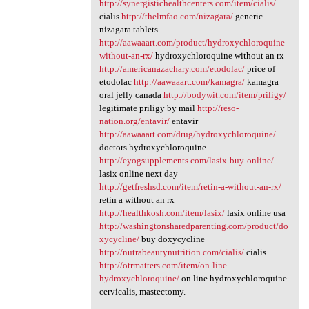
http://synergistichealthcenters.com/item/cialis/
cialis
http://thelmfao.com/nizagara/
generic
nizagara tablets
http://aawaaart.com/product/hydroxychloroquine-
without-an-rx/
hydroxychloroquine without an rx
http://americanazachary.com/etodolac/
price of
etodolac
http://aawaaart.com/kamagra/
kamagra
oral jelly canada
http://bodywit.com/item/priligy/
legitimate priligy by mail
http://reso-
nation.org/entavir/
entavir
http://aawaaart.com/drug/hydroxychloroquine/
doctors hydroxychloroquine
http://eyogsupplements.com/lasix-buy-online/
lasix online next day
http://getfreshsd.com/item/retin-a-without-an-rx/
retin a without an rx
http://healthkosh.com/item/lasix/
lasix online usa
http://washingtonsharedparenting.com/product/do
xycycline/
buy doxycycline
http://nutrabeautynutrition.com/cialis/
cialis
http://otrmatters.com/item/on-line-
hydroxychloroquine/
on line hydroxychloroquine
cervicalis, mastectomy.