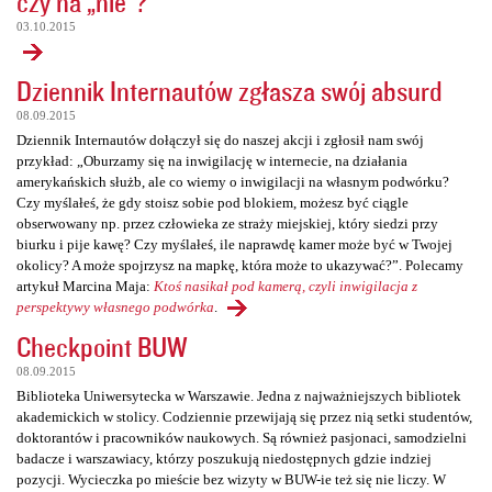
czy na „nie”?
03.10.2015
Dziennik Internautów zgłasza swój absurd
08.09.2015
Dziennik Internautów dołączył się do naszej akcji i zgłosił nam swój
przykład: „Oburzamy się na inwigilację w internecie, na działania
amerykańskich służb, ale co wiemy o inwigilacji na własnym podwórku?
Czy myślałeś, że gdy stoisz sobie pod blokiem, możesz być ciągle
obserwowany np. przez człowieka ze straży miejskiej, który siedzi przy
biurku i pije kawę? Czy myślałeś, ile naprawdę kamer może być w Twojej
okolicy? A może spojrzysz na mapkę, która może to ukazywać?”. Polecamy
artykuł Marcina Maja:
Ktoś nasikał pod kamerą, czyli inwigilacja z
perspektywy własnego podwórka
.
Checkpoint BUW
08.09.2015
Biblioteka Uniwersytecka w Warszawie. Jedna z najważniejszych bibliotek
akademickich w stolicy. Codziennie przewijają się przez nią setki studentów,
doktorantów i pracowników naukowych. Są również pasjonaci, samodzielni
badacze i warszawiacy, którzy poszukują niedostępnych gdzie indziej
pozycji. Wycieczka po mieście bez wizyty w BUW-ie też się nie liczy. W