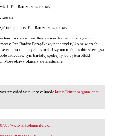
owiada Pan Bardzo Porządkowy.
tuję się.
rzyć torbę – prosi Pan Bardzo Porządkowy.
e teraz to się zacznie długie sprawdzanie. Otworzyłem,
rzeczy. Pan Bardzo Porządkowy popatrzył tylko na wierzch
 sensem istnienia tych bramek. Przypomniałem sobie słowa „
są
obie zwiedzać. Tym bardziej spokojny, bo byłem bliski
i. Moje obawy okazały się niesłuszne.
s you provided were very valuable
https://kinitopetgame.com
.
07/08/www-talktohannaford-...