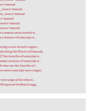
urce=manual
tm_source=manual
utm_source=manual
rce=manual
_source=manual
_source=manual
t-common-areas-treated-w...
y-features-of-emsculpt-n...
ezing-a-non-invasive-appro...
locking-the-Power-of-Emsculp...
the-benefits-of-emsculpt-n...
any-sessions-of-emsculpt-n...
what-are-the-benefits-of-...
ow-does-emsculpt-neo-compar...
non-surgical-fat-reducti...
264-general-feedback/sugg...