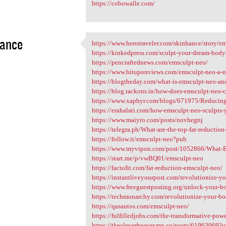
https://cobowalle.com/
hance
https://www.herotraveler.com/skinhance/story/ems
https://www.herotraveler.com
https://kinkedpress.com/sculpt-your-dream-body-
4
https://pencraftednews.com/emsculpt-neo/
https://www.hituponviews.com/emsculpt-neo-a-non
https://blogtheday.com/what-is-emsculpt-neo-an
https://blog.rackons.in/how-does-emsculpt-neo-c
https://www.xaphyr.com/blogs/671975/Reducing-S
https://erahalati.com/how-emsculpt-neo-sculpts-y
https://www.maiyro.com/posts/novhegnj
https://telegra.ph/What-are-the-top-fat-reduction-
https://follow.it/emsculpt-neo?pub
https://www.myvipon.com/post/1052866/What-E
https://start.me/p/vwBQ01/emsculpt-neo
https://factofit.com/fat-reduction-emsculpt-neo/
https://instantliveyourpost.com/revolutionize-yo
https://www.freeguestposting.org/unlock-your-bod
https://techmonarchy.com/revolutionize-your-bo
https://qasautos.com/emsculpt-neo/
https://fulfilledjobs.com/the-transformative-powe
https://thecleverbeaver.mn.co/posts/61963069