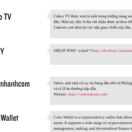
o TV
Caheo TV được xem là một trong những trang we
Caheo TV được xem là một
đầu. Hiện tại, đây là địa chỉ nhận được sự theo
4
Caheotv, nơi đem lại các trận giao chiến nảy lử
GY
GREAT POST <a href="
https://rhcchvac.com/serv
GREAT POST <a href="https:/
4
tnhanhcom
Onbet, một nhà cái uy tín hàng đầu đến từ Philipp
Onbet, một nhà cái uy tín
và tỷ lệ ăn thưởng hấp dẫn.
4
Website:
https://onbetnhanh.com/
Wallet
Cobo Wallet is a cryptocurrency wallet that allow
Cobo Wallet is a
assets. It supports a wide range of cryptocurrenci
4
management, staking, and decentralized finance (