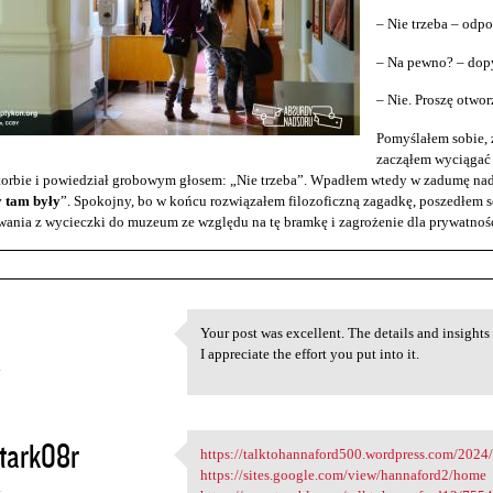
– Nie trzeba – odp
– Na pewno? – dopy
– Nie. Proszę otwo
Pomyślałem sobie, ż
zacząłem wyciągać 
torbie i powiedział grobowym głosem: „Nie trzeba”. Wpadłem wtedy w zadumę nad
y tam były
”. Spokojny, bo w końcu rozwiązałem filozoficzną zagadkę, poszedłem s
ania z wycieczki do muzeum ze względu na tę bramkę i zagrożenie dla prywatnośc
Your post was excellent. The details and insight
Your post was excellent. The
I appreciate the effort you put into it.
4
tark08r
https://talktohannaford500.wordpress.com/2024/
https://talktohannaford500
https://sites.google.com/view/hannaford2/home
4