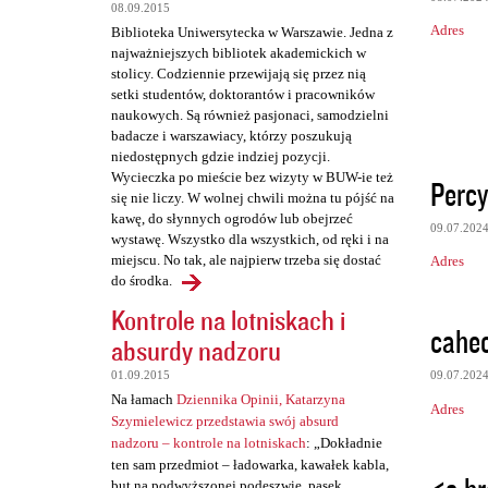
a
08.09.2015
Adres
Biblioteka Uniwersytecka w Warszawie. Jedna z
r
najważniejszych bibliotek akademickich w
z
stolicy. Codziennie przewijają się przez nią
setki studentów, doktorantów i pracowników
e
naukowych. Są również pasjonaci, samodzielni
badacze i warszawiacy, którzy poszukują
niedostępnych gdzie indziej pozycji.
Wycieczka po mieście bez wizyty w BUW-ie też
Perc
się nie liczy. W wolnej chwili można tu pójść na
kawę, do słynnych ogrodów lub obejrzeć
09.07.202
wystawę. Wszystko dla wszystkich, od ręki i na
miejscu. No tak, ale najpierw trzeba się dostać
Adres
do środka.
Kontrole na lotniskach i
caheo
absurdy nadzoru
09.07.202
01.09.2015
Na łamach
Dziennika Opinii, Katarzyna
Adres
Szymielewicz przedstawia swój absurd
nadzoru – kontrole na lotniskach
: „Dokładnie
ten sam przedmiot – ładowarka, kawałek kabla,
but na podwyższonej podeszwie, pasek,