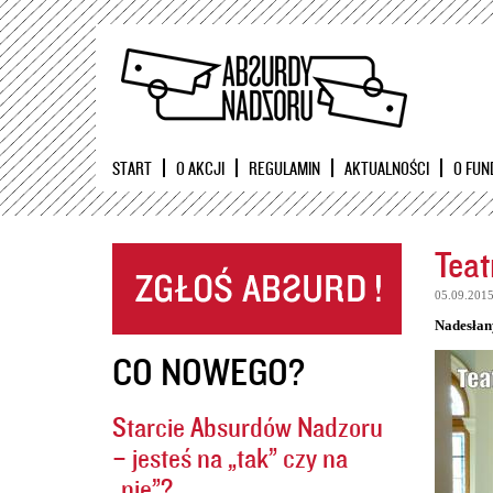
START
O AKCJI
REGULAMIN
AKTUALNOŚCI
O FUN
Teat
05.09.201
Nadesłan
CO NOWEGO?
Starcie Absurdów Nadzoru
– jesteś na „tak” czy na
„nie”?