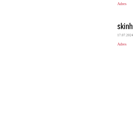
Adres
skin
17.07.202
Adres