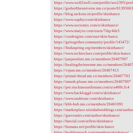
4
https://www.woll2woll.com/profile/seo2395/prof
https://godsoftheuniverse.mn.co/posts/613956
https://blog.rackons.in/profile/skinhance
https://www.xaphyr.com/skinhance
https://www.sociomix.com/u/skinhance/
https://www.maiyro.com/users/7dqc4de5
https://confengine.com/user/skin-hance
https://gettogether.community/profile/143472/
https://findaspring.org/members/skinhance/
https://www.techieclues.com/profile/skin-hance
https://janjaonline.mn.co/members/26407097
https://healingtheinnerme.mn.co/members/2640
https://vrjam.mn.co/members/26407413
https://primal-dread.mn.co/members/26407703
https://smush-please.mn.co/members/26407697
https://pro.truckmountforums.com/u/a469c3c4
https://www.backloggd.com/u/skinhance/
https://www.undrtone.com/skinhance
https://kbb-hub.mn.co/members/26461091
https://marketplace.trinidadweddings.com/autho
https://gravesales.com/author/skinhance/
https://fancial.com/sellers/skinhance
https://humans.net/profile/skin.hance
https://buddiesreach.com/members/skinhance/