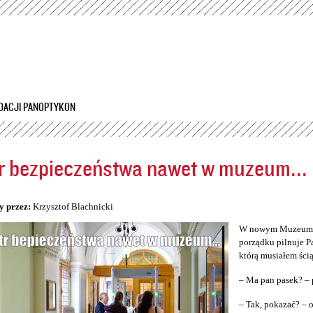
Przejdź
do
treści
DACJI PANOPTYKON
r bezpieczeństwa nawet w muzeum...
5
y przez:
Krzysztof Blachnicki
W nowym Muzeum Śl
porządku pilnuje P
którą musiałem ścią
– Ma pan pasek? – 
– Tak, pokazać? –