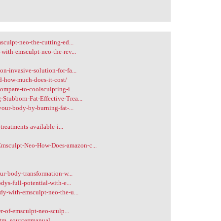
culpt-neo-the-cutting-ed...
with-emsculpt-neo-the-rev...
-invasive-solution-for-fa...
d-how-much-does-it-cost/
ompare-to-coolsculpting-i...
tubborn-Fat-Effective-Trea...
our-body-by-burning-fat-...
treatments-available-i...
msculpt-Neo-How-Does-amazon-c...
ur-body-transformation-w...
ys-full-potential-with-e...
dy-with-emsculpt-neo-the-u...
r-of-emsculpt-neo-sculp...
?utm_source=manual