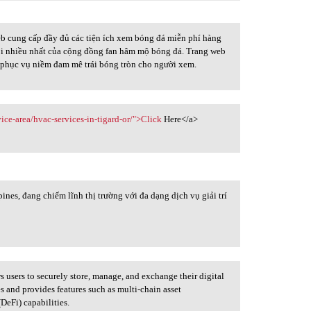
b cung cấp đầy đủ các tiện ích xem bóng đá miễn phí hàng
 dõi nhiều nhất của cộng đồng fan hâm mộ bóng đá. Trang web
a, phục vụ niềm đam mê trái bóng tròn cho người xem.
ice-area/hvac-services-in-tigard-or/">Click
Here</a>
ines, đang chiếm lĩnh thị trường với đa dạng dịch vụ giải trí
s users to securely store, manage, and exchange their digital
es and provides features such as multi-chain asset
DeFi) capabilities.