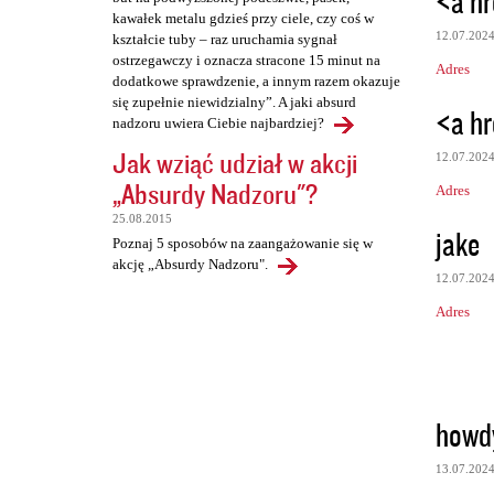
<a hr
kawałek metalu gdzieś przy ciele, czy coś w
12.07.202
kształcie tuby – raz uruchamia sygnał
ostrzegawczy i oznacza stracone 15 minut na
Adres
dodatkowe sprawdzenie, a innym razem okazuje
się zupełnie niewidzialny”. A jaki absurd
<a hr
nadzoru uwiera Ciebie najbardziej?
Jak wziąć udział w akcji
12.07.202
„Absurdy Nadzoru"?
Adres
25.08.2015
jake
Poznaj 5 sposobów na zaangażowanie się w
akcję „Absurdy Nadzoru".
12.07.202
Adres
howd
13.07.202