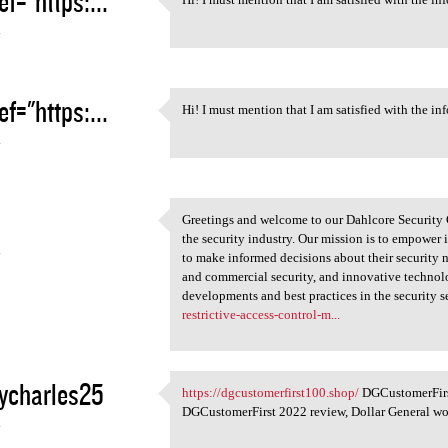
ef="https:...
Hi! I must mention that I am
4
ef="https:...
Hi! I must mention that I am satisfied with the inf
Hi! I must mention that I am
4
Greetings and welcome to our Dahlcore Security G
Greetings and welcome to our
the security industry. Our mission is to empower
4
to make informed decisions about their security n
and commercial security, and innovative technolo
developments and best practices in the security se
restrictive-access-control-m...
ycharles25
https://dgcustomerfirst100.shop/
DGCustomerFirst
https://dgcustomerfirst100
DGCustomerFirst 2022 review, Dollar General work
4