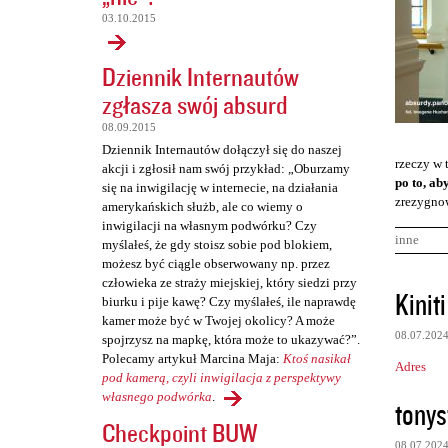
03.10.2015
Dziennik Internautów
zgłasza swój absurd
08.09.2015
Dziennik Internautów dołączył się do naszej
rzeczy w 
akcji i zgłosił nam swój przykład: „Oburzamy
po to, ab
się na inwigilację w internecie, na działania
zrezygnow
amerykańskich służb, ale co wiemy o
inwigilacji na własnym podwórku? Czy
inne
myślałeś, że gdy stoisz sobie pod blokiem,
możesz być ciągle obserwowany np. przez
człowieka ze straży miejskiej, który siedzi przy
K
Kiniti
biurku i pije kawę? Czy myślałeś, ile naprawdę
o
kamer może być w Twojej okolicy? A może
08.07.202
spojrzysz na mapkę, która może to ukazywać?”.
m
Polecamy artykuł Marcina Maja:
Ktoś nasikał
Adres
e
pod kamerą, czyli inwigilacja z perspektywy
n
własnego podwórka
.
tonys
Checkpoint BUW
t
08.07.202