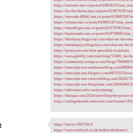
https://mntrone.mn.co/posts/61965655?utm_so
https://for-the-dolers.mn.co/posts/61967038?u
https://network-49642.mn.co/posts/61968359?
https://ylimun.mn.co/posts/61969541?utm_sou
https://mastahcpns.mn.co/posts/61970393?utm
https://muniersaho.mn.co/posts/61970886?utm
https://skinharry.blogocial.com/what-are-the-mos
https://nehadupiya.blogolize.com/what-are-the-ke
https://postr.yruz.one/skin-specialist-in-patiala
https://www.globhy.com/read-blog/53400_fat-fre
https://community.wongcw.com/blogs/788889/Un
https://emsculpt-neo.madmouseblog.com/8868437/
https://emsculpt-neo.blogtov.com/8870255/how-m
https://emsculpt-neo.creacionblog.com/28282754/
https://emsculpt-neo.blogchaat.com/28436462/h
https://orbcasino.info/coolsculpting/
https://fantapa.com/2024/unveiling-the-power-of-
https://collegefactual.uservoice.com/forums/195
e
https://list.ly/i/9975414
https://list.ly/i/9975414
https://www.outlived.co.uk/author/skinhance/