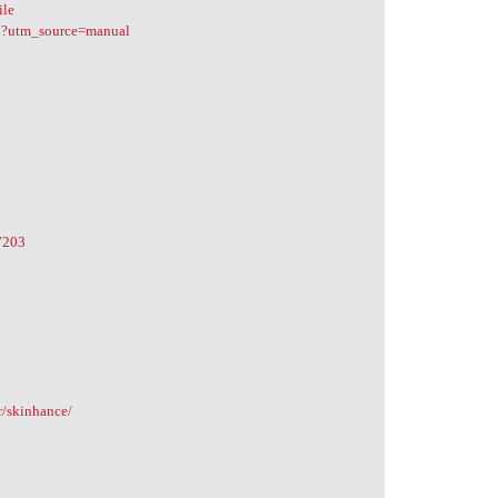
ile
63?utm_source=manual
7203
r/skinhance/