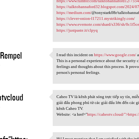
https://www.tumblr.com/talktohannaford12/755
https://talktohannaford32.blogspot.com/2024/0
https://medium.com/
@tonystark08r/talktohanna
https://clever-onion-l17211.mystrikingly.com/
https://www.evernote.com/shard/s336/sh/0c1f5c
https://justpaste.it/clpyq
yRempel
I read this incident on
https://www.google.com/
a
I read this incident on https
This is a personal experience about the security 
4
feelings and thoughts about this process. It provo
person's personal feelings.
tvcloud
Caheo TV là kênh phát sóng trực tiếp uy tín, mi
Caheo TV là kênh phát sóng
giải đấu phong phú từ các giải đấu lớn đến các g
4
kênh Caheo TV.
Website: <a href="
https://caheotv.cloud/">https:
Hi! I must mention that I am satisfied with the inf