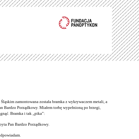
ąskim zamontowana została bramka z wykrywaczem metali, a
an Bardzo Porządkowy. Miałem torbę wypełnioną po brzegi,
gnąć. Bramka i tak „pika”:
pyta Pan Bardzo Porządkowy.
 odpowiadam.