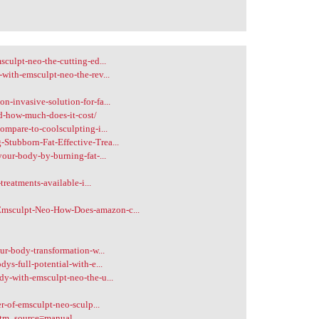
culpt-neo-the-cutting-ed...
with-emsculpt-neo-the-rev...
-invasive-solution-for-fa...
d-how-much-does-it-cost/
ompare-to-coolsculpting-i...
tubborn-Fat-Effective-Trea...
our-body-by-burning-fat-...
treatments-available-i...
msculpt-Neo-How-Does-amazon-c...
ur-body-transformation-w...
ys-full-potential-with-e...
dy-with-emsculpt-neo-the-u...
r-of-emsculpt-neo-sculp...
?utm_source=manual