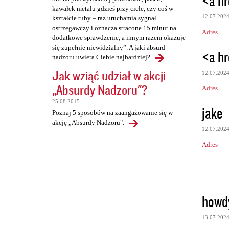
<a hr
kawałek metalu gdzieś przy ciele, czy coś w
12.07.202
kształcie tuby – raz uruchamia sygnał
ostrzegawczy i oznacza stracone 15 minut na
Adres
dodatkowe sprawdzenie, a innym razem okazuje
się zupełnie niewidzialny”. A jaki absurd
<a hr
nadzoru uwiera Ciebie najbardziej?
Jak wziąć udział w akcji
12.07.202
„Absurdy Nadzoru"?
Adres
25.08.2015
jake
Poznaj 5 sposobów na zaangażowanie się w
akcję „Absurdy Nadzoru".
12.07.202
Adres
howd
13.07.202