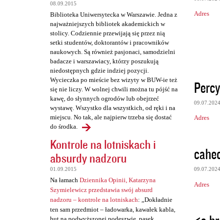
a
08.09.2015
Adres
Biblioteka Uniwersytecka w Warszawie. Jedna z
r
najważniejszych bibliotek akademickich w
z
stolicy. Codziennie przewijają się przez nią
setki studentów, doktorantów i pracowników
e
naukowych. Są również pasjonaci, samodzielni
badacze i warszawiacy, którzy poszukują
niedostępnych gdzie indziej pozycji.
Wycieczka po mieście bez wizyty w BUW-ie też
Perc
się nie liczy. W wolnej chwili można tu pójść na
kawę, do słynnych ogrodów lub obejrzeć
09.07.202
wystawę. Wszystko dla wszystkich, od ręki i na
miejscu. No tak, ale najpierw trzeba się dostać
Adres
do środka.
Kontrole na lotniskach i
caheo
absurdy nadzoru
09.07.202
01.09.2015
Na łamach
Dziennika Opinii, Katarzyna
Adres
Szymielewicz przedstawia swój absurd
nadzoru – kontrole na lotniskach
: „Dokładnie
ten sam przedmiot – ładowarka, kawałek kabla,
but na podwyższonej podeszwie, pasek,