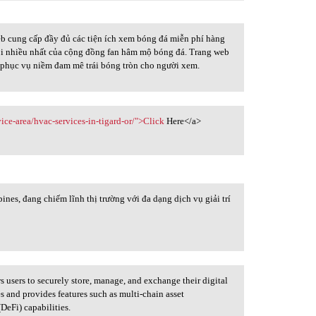
b cung cấp đầy đủ các tiện ích xem bóng đá miễn phí hàng
 dõi nhiều nhất của cộng đồng fan hâm mộ bóng đá. Trang web
a, phục vụ niềm đam mê trái bóng tròn cho người xem.
ice-area/hvac-services-in-tigard-or/">Click
Here</a>
ines, đang chiếm lĩnh thị trường với đa dạng dịch vụ giải trí
s users to securely store, manage, and exchange their digital
es and provides features such as multi-chain asset
DeFi) capabilities.