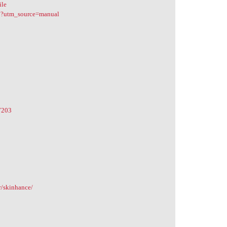
ile
63?utm_source=manual
7203
r/skinhance/