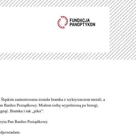
ąskim zamontowana została bramka z wykrywaczem metali, a
an Bardzo Porządkowy. Miałem torbę wypełnioną po brzegi,
gnąć. Bramka i tak „pika”:
pyta Pan Bardzo Porządkowy.
 odpowiadam.