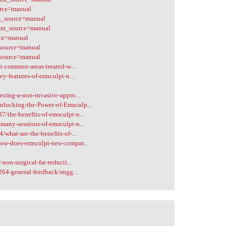
urce=manual
tm_source=manual
utm_source=manual
rce=manual
_source=manual
_source=manual
t-common-areas-treated-w...
y-features-of-emsculpt-n...
ezing-a-non-invasive-appro...
locking-the-Power-of-Emsculp...
the-benefits-of-emsculpt-n...
any-sessions-of-emsculpt-n...
what-are-the-benefits-of-...
ow-does-emsculpt-neo-compar...
non-surgical-fat-reducti...
264-general-feedback/sugg...