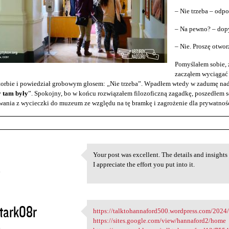
– Nie trzeba – odp
– Na pewno? – dopy
– Nie. Proszę otwo
Pomyślałem sobie, ż
zacząłem wyciągać 
torbie i powiedział grobowym głosem: „Nie trzeba”. Wpadłem wtedy w zadumę nad
y tam były
”. Spokojny, bo w końcu rozwiązałem filozoficzną zagadkę, poszedłem s
ania z wycieczki do muzeum ze względu na tę bramkę i zagrożenie dla prywatnośc
Your post was excellent. The details and insight
Your post was excellent. The
I appreciate the effort you put into it.
4
tark08r
https://talktohannaford500.wordpress.com/2024/
https://talktohannaford500
https://sites.google.com/view/hannaford2/home
4