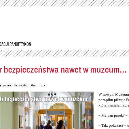
Przejdź
do
treści
DACJI PANOPTYKON
r bezpieczeństwa nawet w muzeum...
5
y przez:
Krzysztof Blachnicki
W nowym Muzeum Śl
porządku pilnuje P
którą musiałem ścią
– Ma pan pasek? – 
– Tak, pokazać? –