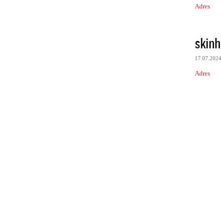
Adres
skin
17.07.202
Adres