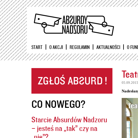
START
O AKCJI
REGULAMIN
AKTUALNOŚCI
O FUN
Teat
05.09.201
Nadesłan
CO NOWEGO?
Starcie Absurdów Nadzoru
– jesteś na „tak” czy na
„nie”?