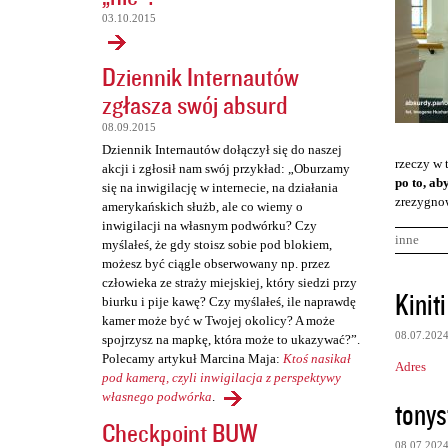
03.10.2015
Dziennik Internautów
zgłasza swój absurd
08.09.2015
Dziennik Internautów dołączył się do naszej
rzeczy w 
akcji i zgłosił nam swój przykład: „Oburzamy
po to, ab
się na inwigilację w internecie, na działania
zrezygnow
amerykańskich służb, ale co wiemy o
inwigilacji na własnym podwórku? Czy
inne
myślałeś, że gdy stoisz sobie pod blokiem,
możesz być ciągle obserwowany np. przez
człowieka ze straży miejskiej, który siedzi przy
K
Kiniti
biurku i pije kawę? Czy myślałeś, ile naprawdę
o
kamer może być w Twojej okolicy? A może
08.07.202
spojrzysz na mapkę, która może to ukazywać?”.
m
Polecamy artykuł Marcina Maja:
Ktoś nasikał
Adres
e
pod kamerą, czyli inwigilacja z perspektywy
n
własnego podwórka
.
tonys
Checkpoint BUW
t
08.07.202