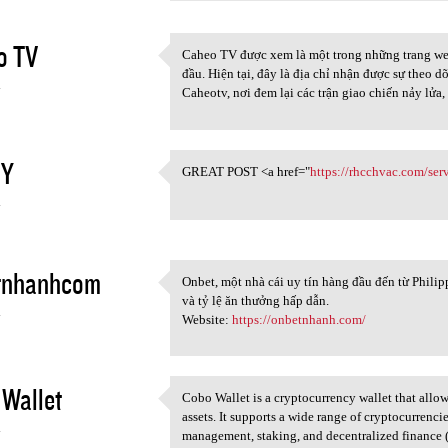
o TV
Caheo TV được xem là một trong những trang we
Caheo TV được xem là một
đầu. Hiện tại, đây là địa chỉ nhận được sự theo
4
Caheotv, nơi đem lại các trận giao chiến nảy lử
GY
GREAT POST <a href="
https://rhcchvac.com/serv
GREAT POST <a href="https:/
4
tnhanhcom
Onbet, một nhà cái uy tín hàng đầu đến từ Philipp
Onbet, một nhà cái uy tín
và tỷ lệ ăn thưởng hấp dẫn.
4
Website:
https://onbetnhanh.com/
Wallet
Cobo Wallet is a cryptocurrency wallet that allow
Cobo Wallet is a
assets. It supports a wide range of cryptocurrenci
4
management, staking, and decentralized finance (