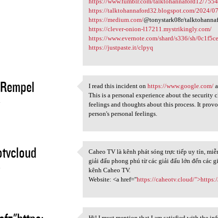
https://www.tumblr.com/talktohannaford12/755
https://talktohannaford32.blogspot.com/2024/0
https://medium.com/
@tonystark08r/talktohanna
https://clever-onion-l17211.mystrikingly.com/
https://www.evernote.com/shard/s336/sh/0c1f5c
https://justpaste.it/clpyq
yRempel
I read this incident on
https://www.google.com/
a
I read this incident on https
This is a personal experience about the security 
4
feelings and thoughts about this process. It provo
person's personal feelings.
tvcloud
Caheo TV là kênh phát sóng trực tiếp uy tín, mi
Caheo TV là kênh phát sóng
giải đấu phong phú từ các giải đấu lớn đến các g
4
kênh Caheo TV.
Website: <a href="
https://caheotv.cloud/">https:
Hi! I must mention that I am satisfied with the inf