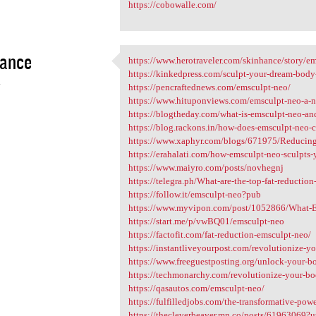
https://cobowalle.com/
hance
https://www.herotraveler.com/skinhance/story/ems
https://www.herotraveler.com
https://kinkedpress.com/sculpt-your-dream-body-
4
https://pencraftednews.com/emsculpt-neo/
https://www.hituponviews.com/emsculpt-neo-a-non
https://blogtheday.com/what-is-emsculpt-neo-an
https://blog.rackons.in/how-does-emsculpt-neo-c
https://www.xaphyr.com/blogs/671975/Reducing-S
https://erahalati.com/how-emsculpt-neo-sculpts-y
https://www.maiyro.com/posts/novhegnj
https://telegra.ph/What-are-the-top-fat-reduction-
https://follow.it/emsculpt-neo?pub
https://www.myvipon.com/post/1052866/What-E
https://start.me/p/vwBQ01/emsculpt-neo
https://factofit.com/fat-reduction-emsculpt-neo/
https://instantliveyourpost.com/revolutionize-yo
https://www.freeguestposting.org/unlock-your-bod
https://techmonarchy.com/revolutionize-your-bo
https://qasautos.com/emsculpt-neo/
https://fulfilledjobs.com/the-transformative-powe
https://thecleverbeaver.mn.co/posts/61963069