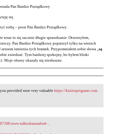
owiada Pan Bardzo Porządkowy.
tuję się.
rzyć torbę – prosi Pan Bardzo Porządkowy.
e teraz to się zacznie długie sprawdzanie. Otworzyłem,
rzeczy. Pan Bardzo Porządkowy popatrzył tylko na wierzch
 sensem istnienia tych bramek. Przypomniałem sobie słowa „
są
obie zwiedzać. Tym bardziej spokojny, bo byłem bliski
i. Moje obawy okazały się niesłuszne.
s you provided were very valuable
https://kinitopetgame.com
.
07/08/www-talktohannaford-...