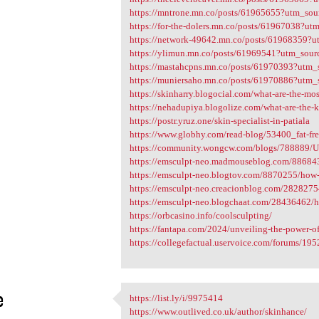
https://mntrone.mn.co/posts/61965655?utm_so
https://for-the-dolers.mn.co/posts/61967038?u
https://network-49642.mn.co/posts/61968359?
https://ylimun.mn.co/posts/61969541?utm_sou
https://mastahcpns.mn.co/posts/61970393?utm
https://muniersaho.mn.co/posts/61970886?utm
https://skinharry.blogocial.com/what-are-the-mos
https://nehadupiya.blogolize.com/what-are-the-ke
https://postr.yruz.one/skin-specialist-in-patiala
https://www.globhy.com/read-blog/53400_fat-fre
https://community.wongcw.com/blogs/788889/Un
https://emsculpt-neo.madmouseblog.com/8868437/
https://emsculpt-neo.blogtov.com/8870255/how-m
https://emsculpt-neo.creacionblog.com/28282754/
https://emsculpt-neo.blogchaat.com/28436462/h
https://orbcasino.info/coolsculpting/
https://fantapa.com/2024/unveiling-the-power-of-
https://collegefactual.uservoice.com/forums/195
e
https://list.ly/i/9975414
https://list.ly/i/9975414
https://www.outlived.co.uk/author/skinhance/