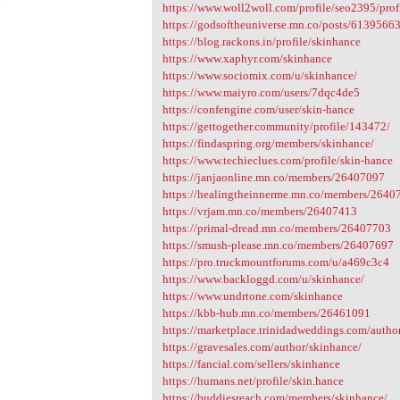
4
https://www.woll2woll.com/profile/seo2395/prof
https://godsoftheuniverse.mn.co/posts/613956
https://blog.rackons.in/profile/skinhance
https://www.xaphyr.com/skinhance
https://www.sociomix.com/u/skinhance/
https://www.maiyro.com/users/7dqc4de5
https://confengine.com/user/skin-hance
https://gettogether.community/profile/143472/
https://findaspring.org/members/skinhance/
https://www.techieclues.com/profile/skin-hance
https://janjaonline.mn.co/members/26407097
https://healingtheinnerme.mn.co/members/2640
https://vrjam.mn.co/members/26407413
https://primal-dread.mn.co/members/26407703
https://smush-please.mn.co/members/26407697
https://pro.truckmountforums.com/u/a469c3c4
https://www.backloggd.com/u/skinhance/
https://www.undrtone.com/skinhance
https://kbb-hub.mn.co/members/26461091
https://marketplace.trinidadweddings.com/autho
https://gravesales.com/author/skinhance/
https://fancial.com/sellers/skinhance
https://humans.net/profile/skin.hance
https://buddiesreach.com/members/skinhance/