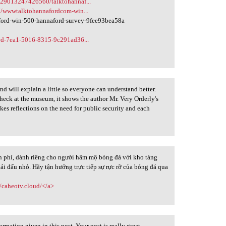
429013247426560/talktohannaf...
7/wwwtalktohannafordcom-win...
ford-win-500-hannaford-survey-9fee93bea58a
ed-7ea1-5016-8315-9c291ad36...
nd will explain a little so everyone can understand better.
check at the museum, it shows the author Mr. Very Orderly's
kes reflections on the need for public security and each
ễn phí, dành riêng cho người hâm mộ bóng đá với kho tàng
iải đấu nhỏ. Hãy tận hưởng trực tiếp sự rực rỡ của bóng đá qua
//caheotv.cloud/</a>
ormation given in this post. Your post is really great