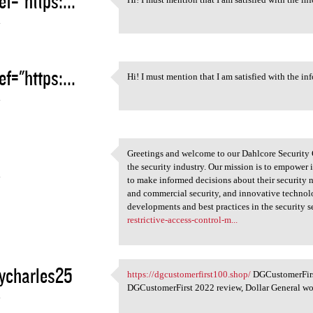
ef="https:...
Hi! I must mention that I am
4
ef="https:...
Hi! I must mention that I am satisfied with the inf
Hi! I must mention that I am
4
Greetings and welcome to our Dahlcore Security G
Greetings and welcome to our
the security industry. Our mission is to empower
4
to make informed decisions about their security n
and commercial security, and innovative technolo
developments and best practices in the security se
restrictive-access-control-m...
ycharles25
https://dgcustomerfirst100.shop/
DGCustomerFirst
https://dgcustomerfirst100
DGCustomerFirst 2022 review, Dollar General work
4