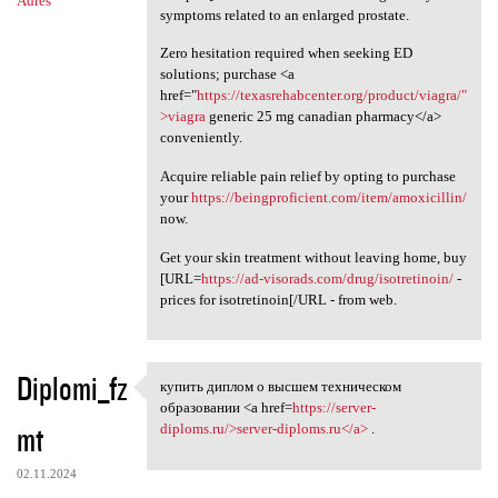
Adres
symptoms related to an enlarged prostate.
Zero hesitation required when seeking ED
solutions; purchase <a
href="
https://texasrehabcenter.org/product/viagra/"
>viagra
generic 25 mg canadian pharmacy</a>
conveniently.
Acquire reliable pain relief by opting to purchase
your
https://beingproficient.com/item/amoxicillin/
now.
Get your skin treatment without leaving home, buy
[URL=
https://ad-visorads.com/drug/isotretinoin/
-
prices for isotretinoin[/URL - from web.
Diplomi_fz
купить диплом о высшем техническом
купить диплом о высшем
образовании <a href=
https://server-
mt
diploms.ru/>server-diploms.ru</a>
.
02.11.2024