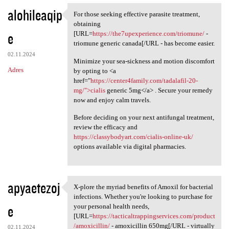
alohileaqip
For those seeking effective parasite treatment,
For those seeking effective
obtaining
e
[URL=
https://the7upexperience.com/triomune/
-
triomune generic canada[/URL - has become easier.
02.11.2024
Minimize your sea-sickness and motion discomfort
Adres
by opting to <a
href="
https://center4family.com/tadalafil-20-
mg/">cialis
generic 5mg</a> . Secure your remedy
now and enjoy calm travels.
Before deciding on your next antifungal treatment,
review the efficacy and
https://classybodyart.com/cialis-online-uk/
options available via digital pharmacies.
apyaetezoj
X-plore the myriad benefits of Amoxil for bacterial
X-plore the myriad benefits
infections. Whether you're looking to purchase for
e
your personal health needs,
[URL=
https://tacticaltrappingservices.com/product
/amoxicillin/
- amoxicillin 650mg[/URL - virtually
02.11.2024