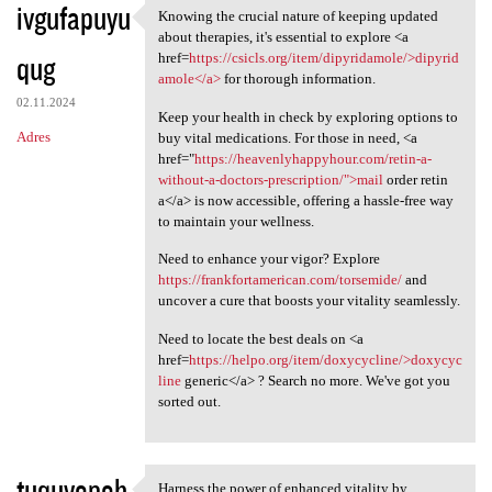
ivgufapuyu
Knowing the crucial nature of keeping updated
Knowing the crucial nature of
about therapies, it's essential to explore <a
qug
href=
https://csicls.org/item/dipyridamole/>dipyrid
amole</a>
for thorough information.
02.11.2024
Keep your health in check by exploring options to
Adres
buy vital medications. For those in need, <a
href="
https://heavenlyhappyhour.com/retin-a-
without-a-doctors-prescription/">mail
order retin
a</a> is now accessible, offering a hassle-free way
to maintain your wellness.
Need to enhance your vigor? Explore
https://frankfortamerican.com/torsemide/
and
uncover a cure that boosts your vitality seamlessly.
Need to locate the best deals on <a
href=
https://helpo.org/item/doxycycline/>doxycyc
line
generic</a> ? Search no more. We've got you
sorted out.
tuquvopoh
Harness the power of enhanced vitality by