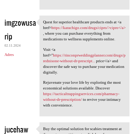
imgzowusa
Quest for superior healthcare products ends at <a
Quest for superior healthcare
href=
https://karachigo.com/drugs/cipro/>cipro</a>
rip
, where you can purchase everything from
medications to wellness supplements online.
02.11.2024
Visit <a
Adres
href="
https://rinconprweddingplanner.com/drugs/p
rednisone-without-dr-prescript...
price</a> and
discover the safe way to purchase your medication
digitally.
Rejuvenate your love life by exploring the most
economical solutions available. Discover
https://tacticaltrappingservices.com/pharmacy-
without-dr-prescription/
to revive your intimacy
with convenience.
jucehaw
Buy the optimal solution for scabies treatment at
Buy the optimal solution for