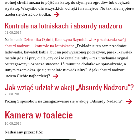
wolnej chwili można tu pójść na kawę, do słynnych ogrodów lub obejrzeć
wystawę. Wszystko dla wszystkich, od ręki i na miejscu. No tak, ale najpierw
trzeba się dostać do środka.
Kontrole na lotniskach i absurdy nadzoru
01.09.2015
Na łamach
Dziennika Opinii, Katarzyna Szymielewicz przedstawia swój
absurd nadzoru – kontrole na lotniskach
: „Dokładnie ten sam przedmiot –
ładowarka, kawałek kabla, but na podwyższonej podeszwie, pasek, kawałek
metalu gdzieś przy ciele, czy coś w kształcie tuby – raz uruchamia sygnał
ostrzegawczy i oznacza stracone 15 minut na dodatkowe sprawdzenie, a
innym razem okazuje się zupełnie niewidzialny”. A jaki absurd nadzoru
uwiera Ciebie najbardziej?
Jak wziąć udział w akcji „Absurdy Nadzoru"?
25.08.2015
Poznaj 5 sposobów na zaangażowanie się w akcję „Absurdy Nadzoru".
Kamera w toalecie
10.09.2015
Nadesłany przez:
F.Sz