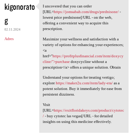
kigonorato
I uncovered that you can order
I uncovered that you can
[URL=
https://jomsabah.com/drugs/prednisone/
-
g
lowest price prednisone[/URL - on the web,
offering a convenient way to acquire this
prescription.
02.11.2024
Adres
Maximize your wellness and satisfaction with a
variety of options for enhancing your experiences;
<a
href="
https://profitplusfinancial.com/item/doxycy
cline/">purchase
doxycycline without a
prescription</a> offers a unique solution. Obtain
Understand your options for treating vertigo;
explore
https://maker2u.com/item/lady-era/
as a
potent solution. Buy it immediately for ease from
persistent dizziness.
Visit
[URL=
https://exitfloridakeys.com/product/cytotec
/
- buy cytotec las vegas[/URL - for detailed
insights on using this medicine effectively.