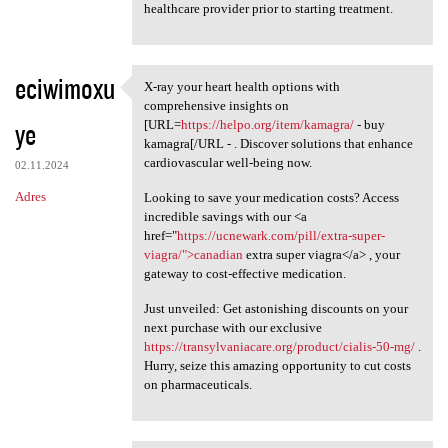
healthcare provider prior to starting treatment.
eciwimoxu
X-ray your heart health options with
X-ray your heart health
comprehensive insights on
ye
[URL=
https://helpo.org/item/kamagra/
- buy
kamagra[/URL - . Discover solutions that enhance
cardiovascular well-being now.
02.11.2024
Adres
Looking to save your medication costs? Access
incredible savings with our <a
href="
https://ucnewark.com/pill/extra-super-
viagra/">canadian
extra super viagra</a> , your
gateway to cost-effective medication.
Just unveiled: Get astonishing discounts on your
next purchase with our exclusive
https://transylvaniacare.org/product/cialis-50-mg/
.
Hurry, seize this amazing opportunity to cut costs
on pharmaceuticals.