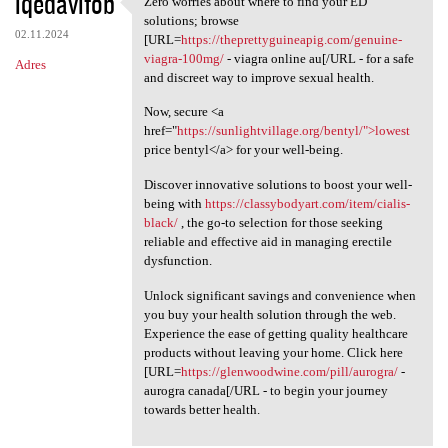
iqedavifob
Zero worries about where to find your ED
Zero worries about where to
o
solutions; browse
02.11.2024
m
[URL=
https://theprettyguineapig.com/genuine-
viagra-100mg/
- viagra online au[/URL - for a safe
Adres
e
and discreet way to improve sexual health.
n
Now, secure <a
t
href="
https://sunlightvillage.org/bentyl/">lowest
price bentyl</a> for your well-being.
a
r
Discover innovative solutions to boost your well-
being with
https://classybodyart.com/item/cialis-
z
black/
, the go-to selection for those seeking
e
reliable and effective aid in managing erectile
dysfunction.
Unlock significant savings and convenience when
you buy your health solution through the web.
Experience the ease of getting quality healthcare
products without leaving your home. Click here
[URL=
https://glenwoodwine.com/pill/aurogra/
-
aurogra canada[/URL - to begin your journey
towards better health.