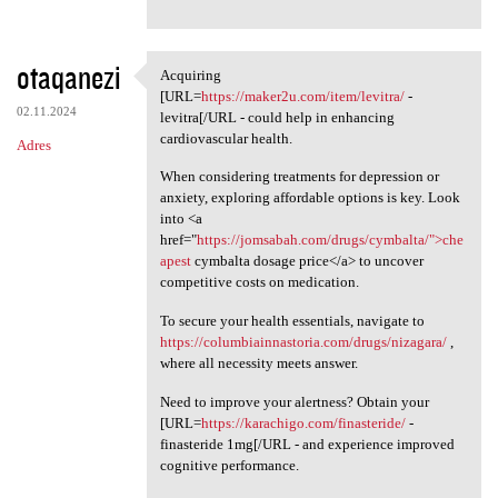
otaqanezi
Acquiring
Acquiring [URL=https:/
[URL=
https://maker2u.com/item/levitra/
-
02.11.2024
levitra[/URL - could help in enhancing
cardiovascular health.
Adres
When considering treatments for depression or
anxiety, exploring affordable options is key. Look
into <a
href="
https://jomsabah.com/drugs/cymbalta/">che
apest
cymbalta dosage price</a> to uncover
competitive costs on medication.
To secure your health essentials, navigate to
https://columbiainnastoria.com/drugs/nizagara/
,
where all necessity meets answer.
Need to improve your alertness? Obtain your
[URL=
https://karachigo.com/finasteride/
-
finasteride 1mg[/URL - and experience improved
cognitive performance.