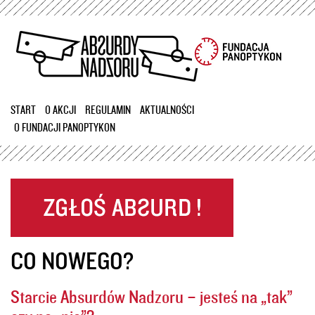
Przejdź
do
treści
START
O AKCJI
REGULAMIN
AKTUALNOŚCI
O FUNDACJI PANOPTYKON
CO NOWEGO?
Starcie Absurdów Nadzoru – jesteś na „tak”