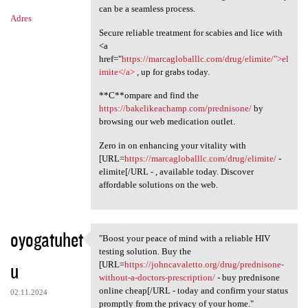
can be a seamless process.
Adres
Secure reliable treatment for scabies and lice with
<a
href="
https://marcagloballlc.com/drug/elimite/">el
imite</a>
, up for grabs today.
**C**ompare and find the
https://bakelikeachamp.com/prednisone/
by
browsing our web medication outlet.
Zero in on enhancing your vitality with
[URL=
https://marcagloballlc.com/drug/elimite/
-
elimite[/URL - , available today. Discover
affordable solutions on the web.
oyogatuhet
"Boost your peace of mind with a reliable HIV
"Boost your peace of mind
testing solution. Buy the
u
[URL=
https://johncavaletto.org/drug/prednisone-
without-a-doctors-prescription/
- buy prednisone
online cheap[/URL - today and confirm your status
02.11.2024
promptly from the privacy of your home."