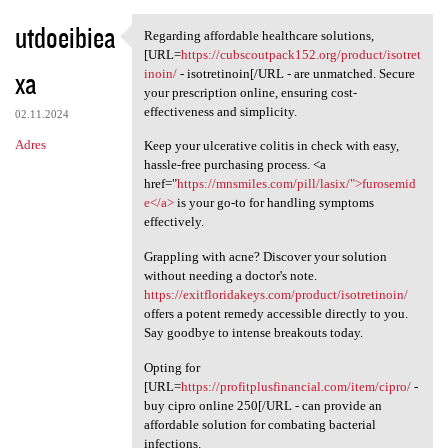
utdoeibiea
Regarding affordable healthcare solutions,
Regarding affordable
[URL=
https://cubscoutpack152.org/product/isotret
xa
inoin/
- isotretinoin[/URL - are unmatched. Secure
your prescription online, ensuring cost-
effectiveness and simplicity.
02.11.2024
Adres
Keep your ulcerative colitis in check with easy,
hassle-free purchasing process. <a
href="
https://mnsmiles.com/pill/lasix/">furosemid
e</a>
is your go-to for handling symptoms
effectively.
Grappling with acne? Discover your solution
without needing a doctor's note.
https://exitfloridakeys.com/product/isotretinoin/
offers a potent remedy accessible directly to you.
Say goodbye to intense breakouts today.
Opting for
[URL=
https://profitplusfinancial.com/item/cipro/
-
buy cipro online 250[/URL - can provide an
affordable solution for combating bacterial
infections.