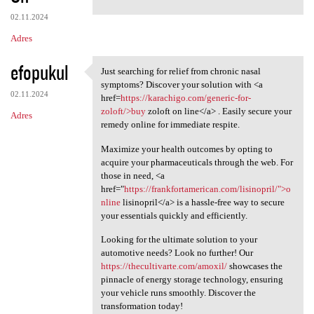
02.11.2024
Adres
efopukul
Just searching for relief from chronic nasal
Just searching for relief
symptoms? Discover your solution with <a
02.11.2024
href=
https://karachigo.com/generic-for-
zoloft/>buy
zoloft on line</a> . Easily secure your
Adres
remedy online for immediate respite.
Maximize your health outcomes by opting to
acquire your pharmaceuticals through the web. For
those in need, <a
href="
https://frankfortamerican.com/lisinopril/">o
nline
lisinopril</a> is a hassle-free way to secure
your essentials quickly and efficiently.
Looking for the ultimate solution to your
automotive needs? Look no further! Our
https://thecultivarte.com/amoxil/
showcases the
pinnacle of energy storage technology, ensuring
your vehicle runs smoothly. Discover the
transformation today!