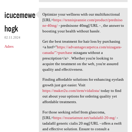
icucemewe
Optimize your wellness with our multifunctional
Optimize your wellness with
[URL=
https://tennisjeannie.com/product/predniso
hogk
ne-40mg/
- prednisone 40mg[/URL - , the answer to
boosting your health without hassle.
02.11.2024
Get the best treatment for hair loss by purchasing
Adres
<a href="
https://advantagecarpetca.com/nizagara-
canada/">purchase
nizagara without a
prescription</a> . Whether you're looking to
acquire the treatment on the web, you're assured
quality and effectiveness.
Finding affordable solutions for enhancing eyelash
growth just got easier. Visit
https://maker2u.com/item/vidalista/
today to find
out about your options for ordering quality yet
affordable treatments.
For those seeking relief from glaucoma,
[URL=
https://rozariatrust.net/tadalafil-20-mg/
-
tadalafil generic cialis 20 mg[/URL - offers a swift
and effective solution. Ensure to consult a