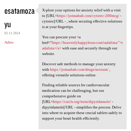
esatamoza
X-plore your options for anxiety relief with a visit
X-plore your options for
to [URL=
https://jomsabah.com/cytotec-200mcg/
-
yu
cytotec[/URL - , where securing effective solutions
is at your fingertips.
02.11.2024
You can procure your <a
Adres
href="
https://heavenlyhappyhour.com/tadalista/">t
adalista</a>
with ease and securely through our
website.
Discover safe methods to manage your anxiety
with
https://jomsabah.com/drugs/nexium/
,
offering versatile solutions online.
Finding reliable sources for cardiovascular
medication can be challenging, but our
comprehensive guide on
[URL=
https://csicls.org/item/dipyridamole/
-
dipyridamole[/URL - simplifies the process. Delve
into where to acquire these crucial tablets safely to
support your heart health efficiently.