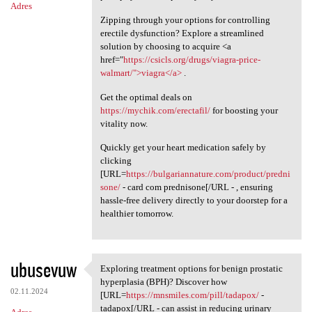
Adres
Zipping through your options for controlling
erectile dysfunction? Explore a streamlined
solution by choosing to acquire <a
href="
https://csicls.org/drugs/viagra-price-
walmart/">viagra</a>
.
Get the optimal deals on
https://mychik.com/erectafil/
for boosting your
vitality now.
Quickly get your heart medication safely by
clicking
[URL=
https://bulgariannature.com/product/predni
sone/
- card com prednisone[/URL - , ensuring
hassle-free delivery directly to your doorstep for a
healthier tomorrow.
ubusevuw
Exploring treatment options for benign prostatic
Exploring treatment options
hyperplasia (BPH)? Discover how
02.11.2024
[URL=
https://mnsmiles.com/pill/tadapox/
-
tadapox[/URL - can assist in reducing urinary