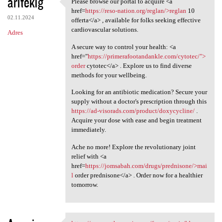
aritekig
Please browse our portal to acquire <a
Please browse our portal to
href=
https://reso-nation.org/reglan/>reglan
10
02.11.2024
offerta</a> , available for folks seeking effective
cardiovascular solutions.
Adres
A secure way to control your health: <a
href="
https://primerafootandankle.com/cytotec/">
order
cytotec</a> . Explore us to find diverse
methods for your wellbeing.
Looking for an antibiotic medication? Secure your
supply without a doctor's prescription through this
https://ad-visorads.com/product/doxycycline/
.
Acquire your dose with ease and begin treatment
immediately.
Ache no more! Explore the revolutionary joint
relief with <a
href=
https://jomsabah.com/drugs/prednisone/>mai
l
order prednisone</a> . Order now for a healthier
tomorrow.