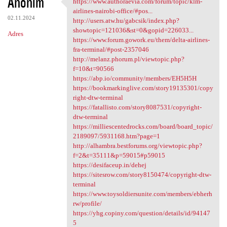
Anonim
https://www.authoraevia.com/forum/topic/klm-
https://www.authoraevia.com
airlines-nairobi-office/#pos...
02.11.2024
http://users.atw.hu/gabcsik/index.php?
showtopic=121036&st=0&gopid=226033...
Adres
https://www.forum.gowork.eu/them/delta-airlines-
fra-terminal/#post-2357046
http://melanz.phorum.pl/viewtopic.php?
f=10&t=90566
https://abp.io/community/members/EH5H5H
https://bookmarkinglive.com/story19135301/copy
right-dtw-terminal
https://fatallisto.com/story8087531/copyright-
dtw-terminal
https://milliescentedrocks.com/board/board_topic/
2189097/5931168.htm?page=1
http://alhambra.bestforums.org/viewtopic.php?
f=2&t=35111&p=59015#p59015
https://desifaceup.in/dehej
https://sitesrow.com/story8150474/copyright-dtw-
terminal
https://www.toysoldiersunite.com/members/ebherh
rw/profile/
https://yhg.copiny.com/question/details/id/94147
5