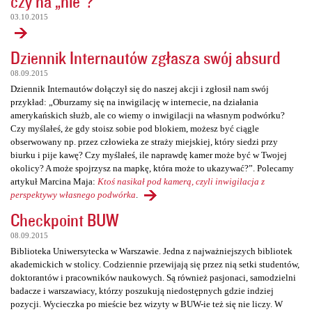
czy na „nie”?
03.10.2015
Dziennik Internautów zgłasza swój absurd
08.09.2015
Dziennik Internautów dołączył się do naszej akcji i zgłosił nam swój
przykład: „Oburzamy się na inwigilację w internecie, na działania
amerykańskich służb, ale co wiemy o inwigilacji na własnym podwórku?
Czy myślałeś, że gdy stoisz sobie pod blokiem, możesz być ciągle
obserwowany np. przez człowieka ze straży miejskiej, który siedzi przy
biurku i pije kawę? Czy myślałeś, ile naprawdę kamer może być w Twojej
okolicy? A może spojrzysz na mapkę, która może to ukazywać?”. Polecamy
artykuł Marcina Maja:
Ktoś nasikał pod kamerą, czyli inwigilacja z
perspektywy własnego podwórka
.
Checkpoint BUW
08.09.2015
Biblioteka Uniwersytecka w Warszawie. Jedna z najważniejszych bibliotek
akademickich w stolicy. Codziennie przewijają się przez nią setki studentów,
doktorantów i pracowników naukowych. Są również pasjonaci, samodzielni
badacze i warszawiacy, którzy poszukują niedostępnych gdzie indziej
pozycji. Wycieczka po mieście bez wizyty w BUW-ie też się nie liczy. W