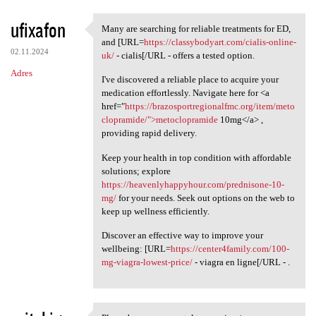
ufixafon
Many are searching for reliable treatments for ED,
Many are searching for
and [URL=
https://classybodyart.com/cialis-online-
02.11.2024
uk/
- cialis[/URL - offers a tested option.
Adres
I've discovered a reliable place to acquire your
medication effortlessly. Navigate here for <a
href="
https://brazosportregionalfmc.org/item/meto
clopramide/">metoclopramide
10mg</a> ,
providing rapid delivery.
Keep your health in top condition with affordable
solutions; explore
https://heavenlyhappyhour.com/prednisone-10-
mg/
for your needs. Seek out options on the web to
keep up wellness efficiently.
Discover an effective way to improve your
wellbeing: [URL=
https://center4family.com/100-
mg-viagra-lowest-price/
- viagra en ligne[/URL - .