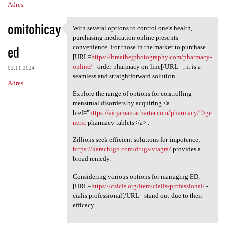
Adres
omitohicay
With several options to control one's health,
With several options to
purchasing medication online presents
ed
convenience. For those in the market to purchase
[URL=
https://breathejphotography.com/pharmacy-
online/
- order pharmacy on-line[/URL - , it is a
02.11.2024
seamless and straightforward solution.
Adres
Explore the range of options for controlling
menstrual disorders by acquiring <a
href="
https://airjamaicacharter.com/pharmacy/">ge
neric
pharmacy tablets</a> .
Zillions seek efficient solutions for impotence;
https://karachigo.com/drugs/viagra/
provides a
broad remedy.
Considering various options for managing ED,
[URL=
https://csicls.org/item/cialis-professional/
-
cialis professional[/URL - stand out due to their
efficacy.