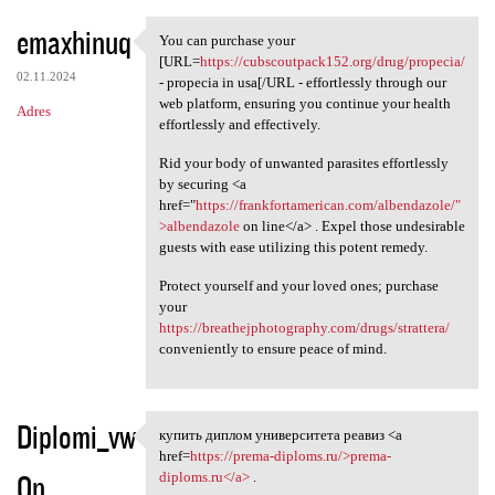
emaxhinuq
You can purchase your
You can purchase your [URL
[URL=
https://cubscoutpack152.org/drug/propecia/
02.11.2024
- propecia in usa[/URL - effortlessly through our
web platform, ensuring you continue your health
Adres
effortlessly and effectively.
Rid your body of unwanted parasites effortlessly
by securing <a
href="
https://frankfortamerican.com/albendazole/"
>albendazole
on line</a> . Expel those undesirable
guests with ease utilizing this potent remedy.
Protect yourself and your loved ones; purchase
your
https://breathejphotography.com/drugs/strattera/
conveniently to ensure peace of mind.
Diplomi_vw
купить диплом университета реавиз <a
купить диплом университета
href=
https://prema-diploms.ru/>prema-
On
diploms.ru</a>
.