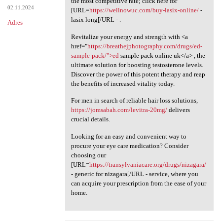
the most competitive rate; click here for
02.11.2024
[URL=
https://wellnowuc.com/buy-lasix-online/
-
lasix long[/URL - .
Adres
Revitalize your energy and strength with <a
href="
https://breathejphotography.com/drugs/ed-
sample-pack/">ed
sample pack online uk</a> , the
ultimate solution for boosting testosterone levels.
Discover the power of this potent therapy and reap
the benefits of increased vitality today.
For men in search of reliable hair loss solutions,
https://jomsabah.com/levitra-20mg/
delivers
crucial details.
Looking for an easy and convenient way to
procure your eye care medication? Consider
choosing our
[URL=
https://transylvaniacare.org/drugs/nizagara/
- generic for nizagara[/URL - service, where you
can acquire your prescription from the ease of your
home.