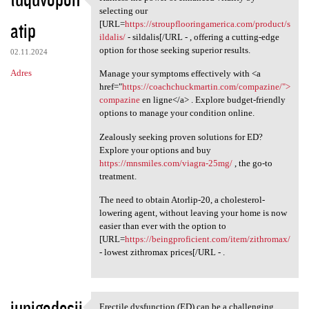
Harness the power of enhanced
selecting our
atip
[URL=
https://stroupflooringamerica.com/product/s
ildalis/
- sildalis[/URL - , offering a cutting-edge
option for those seeking superior results.
02.11.2024
Adres
Manage your symptoms effectively with <a
href="
https://coachchuckmartin.com/compazine/">
compazine
en ligne</a> . Explore budget-friendly
options to manage your condition online.
Zealously seeking proven solutions for ED?
Explore your options and buy
https://mnsmiles.com/viagra-25mg/
, the go-to
treatment.
The need to obtain Atorlip-20, a cholesterol-
lowering agent, without leaving your home is now
easier than ever with the option to
[URL=
https://beingproficient.com/item/zithromax/
- lowest zithromax prices[/URL - .
iunigodesji
Erectile dysfunction (ED) can be a challenging