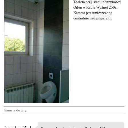
Toaleta przy stacji benzynowej
Orlen w Rabie Wyżnej 256a.
Kamera jest umieszczona
centralnie nad pisuarem.
kamery-bajery
K