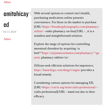
Adres
omitohicay
With several options to control one's health,
With several options to
purchasing medication online presents
ed
convenience. For those in the market to purchase
[URL=
https://breathejphotography.com/pharmacy-
online/
- order pharmacy on-line[/URL - , it is a
02.11.2024
seamless and straightforward solution.
Adres
Explore the range of options for controlling
menstrual disorders by acquiring <a
href="
https://airjamaicacharter.com/pharmacy/">ge
neric
pharmacy tablets</a> .
Zillions seek efficient solutions for impotence;
https://karachigo.com/drugs/viagra/
provides a
broad remedy.
Considering various options for managing ED,
[URL=
https://csicls.org/item/cialis-professional/
-
cialis professional[/URL - stand out due to their
efficacy.