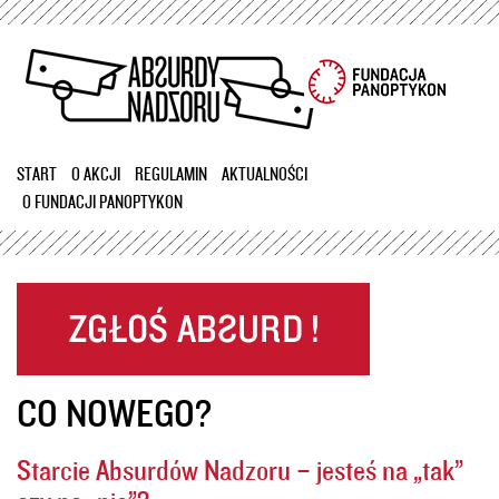
Przejdź
do
treści
START
O AKCJI
REGULAMIN
AKTUALNOŚCI
O FUNDACJI PANOPTYKON
CO NOWEGO?
Starcie Absurdów Nadzoru – jesteś na „tak”