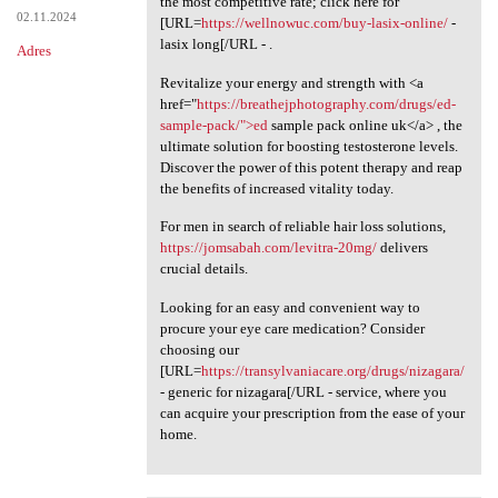
the most competitive rate; click here for
02.11.2024
[URL=
https://wellnowuc.com/buy-lasix-online/
-
lasix long[/URL - .
Adres
Revitalize your energy and strength with <a
href="
https://breathejphotography.com/drugs/ed-
sample-pack/">ed
sample pack online uk</a> , the
ultimate solution for boosting testosterone levels.
Discover the power of this potent therapy and reap
the benefits of increased vitality today.
For men in search of reliable hair loss solutions,
https://jomsabah.com/levitra-20mg/
delivers
crucial details.
Looking for an easy and convenient way to
procure your eye care medication? Consider
choosing our
[URL=
https://transylvaniacare.org/drugs/nizagara/
- generic for nizagara[/URL - service, where you
can acquire your prescription from the ease of your
home.