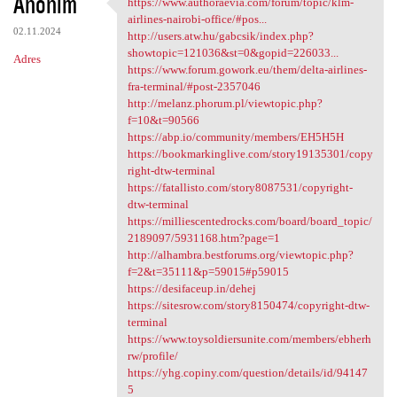
Anonim
https://www.authoraevia.com/forum/topic/klm-
https://www.authoraevia.com
airlines-nairobi-office/#pos...
02.11.2024
http://users.atw.hu/gabcsik/index.php?
showtopic=121036&st=0&gopid=226033...
Adres
https://www.forum.gowork.eu/them/delta-airlines-
fra-terminal/#post-2357046
http://melanz.phorum.pl/viewtopic.php?
f=10&t=90566
https://abp.io/community/members/EH5H5H
https://bookmarkinglive.com/story19135301/copy
right-dtw-terminal
https://fatallisto.com/story8087531/copyright-
dtw-terminal
https://milliescentedrocks.com/board/board_topic/
2189097/5931168.htm?page=1
http://alhambra.bestforums.org/viewtopic.php?
f=2&t=35111&p=59015#p59015
https://desifaceup.in/dehej
https://sitesrow.com/story8150474/copyright-dtw-
terminal
https://www.toysoldiersunite.com/members/ebherh
rw/profile/
https://yhg.copiny.com/question/details/id/94147
5