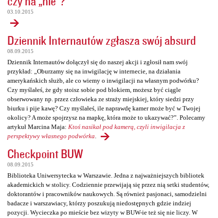
czy na „nie”?
03.10.2015
Dziennik Internautów zgłasza swój absurd
08.09.2015
Dziennik Internautów dołączył się do naszej akcji i zgłosił nam swój
przykład: „Oburzamy się na inwigilację w internecie, na działania
amerykańskich służb, ale co wiemy o inwigilacji na własnym podwórku?
Czy myślałeś, że gdy stoisz sobie pod blokiem, możesz być ciągle
obserwowany np. przez człowieka ze straży miejskiej, który siedzi przy
biurku i pije kawę? Czy myślałeś, ile naprawdę kamer może być w Twojej
okolicy? A może spojrzysz na mapkę, która może to ukazywać?”. Polecamy
artykuł Marcina Maja:
Ktoś nasikał pod kamerą, czyli inwigilacja z
perspektywy własnego podwórka
.
Checkpoint BUW
08.09.2015
Biblioteka Uniwersytecka w Warszawie. Jedna z najważniejszych bibliotek
akademickich w stolicy. Codziennie przewijają się przez nią setki studentów,
doktorantów i pracowników naukowych. Są również pasjonaci, samodzielni
badacze i warszawiacy, którzy poszukują niedostępnych gdzie indziej
pozycji. Wycieczka po mieście bez wizyty w BUW-ie też się nie liczy. W