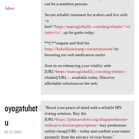
can be a seamless process.
Adres
Secure reliable treatment for scabies and lice with
<a
href="
https://marcagloballlc.com/drug/elimite/">el
imite</a>
, up for grabs today.
**C**ompare and find the
https://bakelikeachamp.com/prednisone/
by
browsing our web medication outlet.
Zero in on enhancing your vitality with
[URL=
https://marcagloballlc.com/drug/elimite/
-
elimite[/URL - , available today. Discover
affordable solutions on the web.
oyogatuhet
"Boost your peace of mind with a reliable HIV
"Boost your peace of mind
testing solution. Buy the
u
[URL=
https://johncavaletto.org/drug/prednisone-
without-a-doctors-prescription/
- buy prednisone
online cheap[/URL - today and confirm your status
02.11.2024
promptly from the privacy of your home."