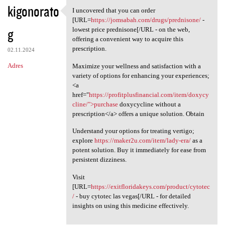
kigonorato
I uncovered that you can order
I uncovered that you can
[URL=
https://jomsabah.com/drugs/prednisone/
-
g
lowest price prednisone[/URL - on the web,
offering a convenient way to acquire this
prescription.
02.11.2024
Adres
Maximize your wellness and satisfaction with a
variety of options for enhancing your experiences;
<a
href="
https://profitplusfinancial.com/item/doxycy
cline/">purchase
doxycycline without a
prescription</a> offers a unique solution. Obtain
Understand your options for treating vertigo;
explore
https://maker2u.com/item/lady-era/
as a
potent solution. Buy it immediately for ease from
persistent dizziness.
Visit
[URL=
https://exitfloridakeys.com/product/cytotec
/
- buy cytotec las vegas[/URL - for detailed
insights on using this medicine effectively.