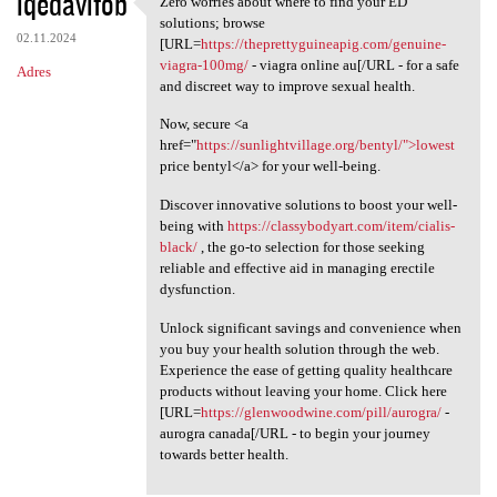
iqedavifob
Zero worries about where to find your ED
Zero worries about where to
o
solutions; browse
02.11.2024
m
[URL=
https://theprettyguineapig.com/genuine-
viagra-100mg/
- viagra online au[/URL - for a safe
Adres
e
and discreet way to improve sexual health.
n
Now, secure <a
t
href="
https://sunlightvillage.org/bentyl/">lowest
price bentyl</a> for your well-being.
a
r
Discover innovative solutions to boost your well-
being with
https://classybodyart.com/item/cialis-
z
black/
, the go-to selection for those seeking
e
reliable and effective aid in managing erectile
dysfunction.
Unlock significant savings and convenience when
you buy your health solution through the web.
Experience the ease of getting quality healthcare
products without leaving your home. Click here
[URL=
https://glenwoodwine.com/pill/aurogra/
-
aurogra canada[/URL - to begin your journey
towards better health.