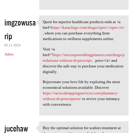
imgzowusa
Quest for superior healthcare products ends at <a
Quest for superior healthcare
href=
https://karachigo.com/drugs/cipro/>cipro</a>
rip
, where you can purchase everything from
medications to wellness supplements online.
02.11.2024
Visit <a
Adres
href="
https://rinconprweddingplanner.com/drugs/p
rednisone-without-dr-prescript...
price</a> and
discover the safe way to purchase your medication
digitally.
Rejuvenate your love life by exploring the most
economical solutions available. Discover
https://tacticaltrappingservices.com/pharmacy-
without-dr-prescription/
to revive your intimacy
with convenience.
jucehaw
Buy the optimal solution for scabies treatment at
Buy the optimal solution for