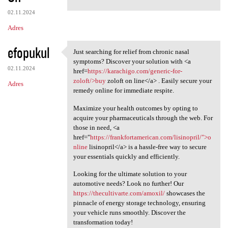
02.11.2024
Adres
efopukul
Just searching for relief from chronic nasal
Just searching for relief
symptoms? Discover your solution with <a
02.11.2024
href=
https://karachigo.com/generic-for-
zoloft/>buy
zoloft on line</a> . Easily secure your
Adres
remedy online for immediate respite.
Maximize your health outcomes by opting to
acquire your pharmaceuticals through the web. For
those in need, <a
href="
https://frankfortamerican.com/lisinopril/">o
nline
lisinopril</a> is a hassle-free way to secure
your essentials quickly and efficiently.
Looking for the ultimate solution to your
automotive needs? Look no further! Our
https://thecultivarte.com/amoxil/
showcases the
pinnacle of energy storage technology, ensuring
your vehicle runs smoothly. Discover the
transformation today!