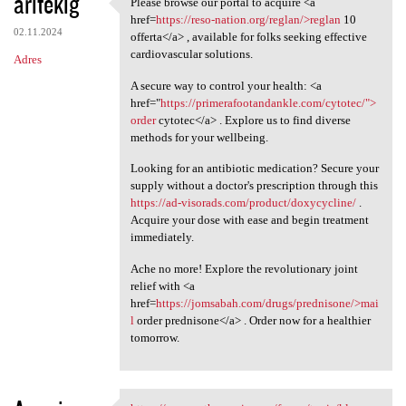
aritekig
Please browse our portal to acquire <a
Please browse our portal to
href=
https://reso-nation.org/reglan/>reglan
10
02.11.2024
offerta</a> , available for folks seeking effective
cardiovascular solutions.
Adres
A secure way to control your health: <a
href="
https://primerafootandankle.com/cytotec/">
order
cytotec</a> . Explore us to find diverse
methods for your wellbeing.
Looking for an antibiotic medication? Secure your
supply without a doctor's prescription through this
https://ad-visorads.com/product/doxycycline/
.
Acquire your dose with ease and begin treatment
immediately.
Ache no more! Explore the revolutionary joint
relief with <a
href=
https://jomsabah.com/drugs/prednisone/>mai
l
order prednisone</a> . Order now for a healthier
tomorrow.