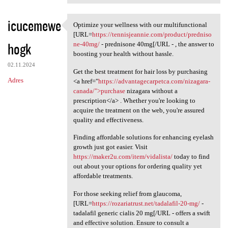
icucemewe
Optimize your wellness with our multifunctional
Optimize your wellness with
[URL=
https://tennisjeannie.com/product/predniso
hogk
ne-40mg/
- prednisone 40mg[/URL - , the answer to
boosting your health without hassle.
02.11.2024
Get the best treatment for hair loss by purchasing
Adres
<a href="
https://advantagecarpetca.com/nizagara-
canada/">purchase
nizagara without a
prescription</a> . Whether you're looking to
acquire the treatment on the web, you're assured
quality and effectiveness.
Finding affordable solutions for enhancing eyelash
growth just got easier. Visit
https://maker2u.com/item/vidalista/
today to find
out about your options for ordering quality yet
affordable treatments.
For those seeking relief from glaucoma,
[URL=
https://rozariatrust.net/tadalafil-20-mg/
-
tadalafil generic cialis 20 mg[/URL - offers a swift
and effective solution. Ensure to consult a