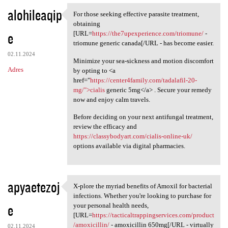
alohileaqip
For those seeking effective parasite treatment,
For those seeking effective
obtaining
e
[URL=
https://the7upexperience.com/triomune/
-
triomune generic canada[/URL - has become easier.
02.11.2024
Minimize your sea-sickness and motion discomfort
Adres
by opting to <a
href="
https://center4family.com/tadalafil-20-
mg/">cialis
generic 5mg</a> . Secure your remedy
now and enjoy calm travels.
Before deciding on your next antifungal treatment,
review the efficacy and
https://classybodyart.com/cialis-online-uk/
options available via digital pharmacies.
apyaetezoj
X-plore the myriad benefits of Amoxil for bacterial
X-plore the myriad benefits
infections. Whether you're looking to purchase for
e
your personal health needs,
[URL=
https://tacticaltrappingservices.com/product
/amoxicillin/
- amoxicillin 650mg[/URL - virtually
02.11.2024