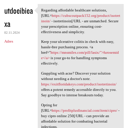
utdoeibiea
Regarding affordable healthcare solutions,
Regarding affordable
[URL=
https://cubscoutpack152.org/product/isotret
xa
inoin/
- isotretinoin[/URL - are unmatched. Secure
your prescription online, ensuring cost-
effectiveness and simplicity.
02.11.2024
Adres
Keep your ulcerative colitis in check with easy,
hassle-free purchasing process. <a
href="
https://mnsmiles.com/pill/lasix/">furosemid
e</a>
is your go-to for handling symptoms
effectively.
Grappling with acne? Discover your solution
without needing a doctor's note.
https://exitfloridakeys.com/product/isotretinoin/
offers a potent remedy accessible directly to you.
Say goodbye to intense breakouts today.
Opting for
[URL=
https://profitplusfinancial.com/item/cipro/
-
buy cipro online 250[/URL - can provide an
affordable solution for combating bacterial
infections.