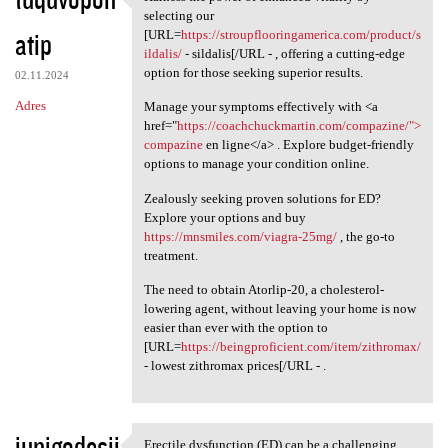
Harness the power of enhanced
selecting our
atip
[URL=
https://stroupflooringamerica.com/product/s
ildalis/
- sildalis[/URL - , offering a cutting-edge
option for those seeking superior results.
02.11.2024
Adres
Manage your symptoms effectively with <a
href="
https://coachchuckmartin.com/compazine/">
compazine
en ligne</a> . Explore budget-friendly
options to manage your condition online.
Zealously seeking proven solutions for ED?
Explore your options and buy
https://mnsmiles.com/viagra-25mg/
, the go-to
treatment.
The need to obtain Atorlip-20, a cholesterol-
lowering agent, without leaving your home is now
easier than ever with the option to
[URL=
https://beingproficient.com/item/zithromax/
- lowest zithromax prices[/URL - .
iunigodesji
Erectile dysfunction (ED) can be a challenging