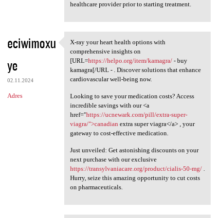
healthcare provider prior to starting treatment.
eciwimoxu
X-ray your heart health options with
X-ray your heart health
comprehensive insights on
ye
[URL=
https://helpo.org/item/kamagra/
- buy
kamagra[/URL - . Discover solutions that enhance
cardiovascular well-being now.
02.11.2024
Adres
Looking to save your medication costs? Access
incredible savings with our <a
href="
https://ucnewark.com/pill/extra-super-
viagra/">canadian
extra super viagra</a> , your
gateway to cost-effective medication.
Just unveiled: Get astonishing discounts on your
next purchase with our exclusive
https://transylvaniacare.org/product/cialis-50-mg/
.
Hurry, seize this amazing opportunity to cut costs
on pharmaceuticals.