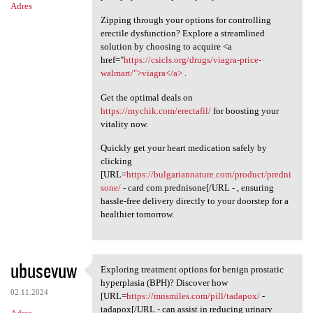
Adres
Zipping through your options for controlling
erectile dysfunction? Explore a streamlined
solution by choosing to acquire <a
href="
https://csicls.org/drugs/viagra-price-
walmart/">viagra</a>
.
Get the optimal deals on
https://mychik.com/erectafil/
for boosting your
vitality now.
Quickly get your heart medication safely by
clicking
[URL=
https://bulgariannature.com/product/predni
sone/
- card com prednisone[/URL - , ensuring
hassle-free delivery directly to your doorstep for a
healthier tomorrow.
ubusevuw
Exploring treatment options for benign prostatic
Exploring treatment options
hyperplasia (BPH)? Discover how
02.11.2024
[URL=
https://mnsmiles.com/pill/tadapox/
-
tadapox[/URL - can assist in reducing urinary