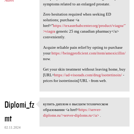
Adres
symptoms related to an enlarged prostate.
Zero hesitation required when seeking ED
solutions; purchase <a
href="
https://texasrehabcenter.org/product/viagra/"
>viagra
generic 25 mg canadian pharmacy</a>
conveniently.
Acquire reliable pain relief by opting to purchase
your
https://beingproficient.com/item/amoxicillin/
now.
Get your skin treatment without leaving home, buy
[URL=
https://ad-visorads.com/drug/isotretinoin/
-
prices for isotretinoin[/URL - from web.
Diplomi_fz
купить диплом о высшем техническом
купить диплом о высшем
образовании <a href=
https://server-
mt
diploms.ru/>server-diploms.ru</a>
.
02.11.2024