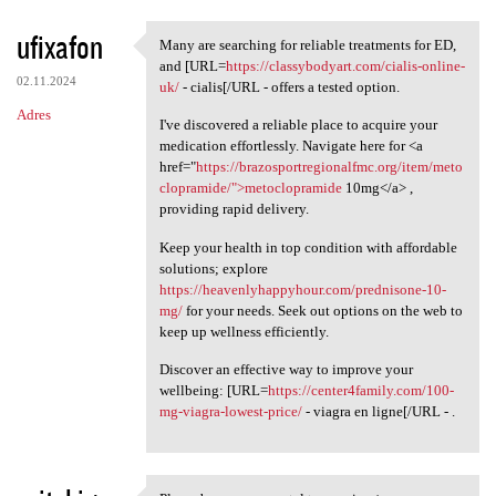
ufixafon
Many are searching for reliable treatments for ED,
Many are searching for
and [URL=
https://classybodyart.com/cialis-online-
02.11.2024
uk/
- cialis[/URL - offers a tested option.
Adres
I've discovered a reliable place to acquire your
medication effortlessly. Navigate here for <a
href="
https://brazosportregionalfmc.org/item/meto
clopramide/">metoclopramide
10mg</a> ,
providing rapid delivery.
Keep your health in top condition with affordable
solutions; explore
https://heavenlyhappyhour.com/prednisone-10-
mg/
for your needs. Seek out options on the web to
keep up wellness efficiently.
Discover an effective way to improve your
wellbeing: [URL=
https://center4family.com/100-
mg-viagra-lowest-price/
- viagra en ligne[/URL - .