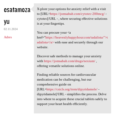
esatamoza
X-plore your options for anxiety relief with a visit
X-plore your options for
to [URL=
https://jomsabah.com/cytotec-200mcg/
-
yu
cytotec[/URL - , where securing effective solutions
is at your fingertips.
02.11.2024
You can procure your <a
Adres
href="
https://heavenlyhappyhour.com/tadalista/">t
adalista</a>
with ease and securely through our
website.
Discover safe methods to manage your anxiety
with
https://jomsabah.com/drugs/nexium/
,
offering versatile solutions online.
Finding reliable sources for cardiovascular
medication can be challenging, but our
comprehensive guide on
[URL=
https://csicls.org/item/dipyridamole/
-
dipyridamole[/URL - simplifies the process. Delve
into where to acquire these crucial tablets safely to
support your heart health efficiently.