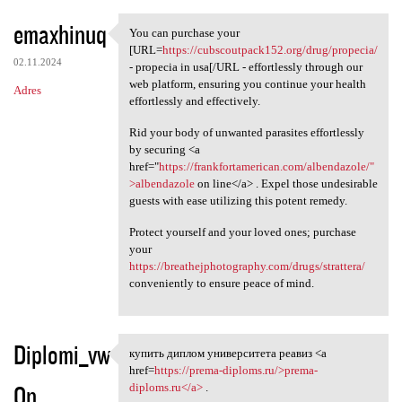
emaxhinuq
You can purchase your
You can purchase your [URL
[URL=
https://cubscoutpack152.org/drug/propecia/
02.11.2024
- propecia in usa[/URL - effortlessly through our
web platform, ensuring you continue your health
Adres
effortlessly and effectively.
Rid your body of unwanted parasites effortlessly
by securing <a
href="
https://frankfortamerican.com/albendazole/"
>albendazole
on line</a> . Expel those undesirable
guests with ease utilizing this potent remedy.
Protect yourself and your loved ones; purchase
your
https://breathejphotography.com/drugs/strattera/
conveniently to ensure peace of mind.
Diplomi_vw
купить диплом университета реавиз <a
купить диплом университета
href=
https://prema-diploms.ru/>prema-
On
diploms.ru</a>
.