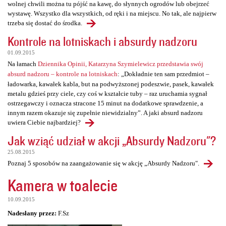
wolnej chwili można tu pójść na kawę, do słynnych ogrodów lub obejrzeć
wystawę. Wszystko dla wszystkich, od ręki i na miejscu. No tak, ale najpierw
trzeba się dostać do środka.
Kontrole na lotniskach i absurdy nadzoru
01.09.2015
Na łamach
Dziennika Opinii, Katarzyna Szymielewicz przedstawia swój
absurd nadzoru – kontrole na lotniskach
: „Dokładnie ten sam przedmiot –
ładowarka, kawałek kabla, but na podwyższonej podeszwie, pasek, kawałek
metalu gdzieś przy ciele, czy coś w kształcie tuby – raz uruchamia sygnał
ostrzegawczy i oznacza stracone 15 minut na dodatkowe sprawdzenie, a
innym razem okazuje się zupełnie niewidzialny”. A jaki absurd nadzoru
uwiera Ciebie najbardziej?
Jak wziąć udział w akcji „Absurdy Nadzoru"?
25.08.2015
Poznaj 5 sposobów na zaangażowanie się w akcję „Absurdy Nadzoru".
Kamera w toalecie
10.09.2015
Nadesłany przez:
F.Sz