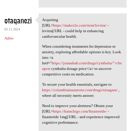
otaqanezi
Acquiring
Acquiring [URL=https:/
[URL=
https://maker2u.com/item/levitra/
-
02.11.2024
levitra[/URL - could help in enhancing
cardiovascular health.
Adres
When considering treatments for depression or
anxiety, exploring affordable options is key. Look
into <a
href="
https://jomsabah.com/drugs/cymbalta/">che
apest
cymbalta dosage price</a> to uncover
competitive costs on medication.
To secure your health essentials, navigate to
https://columbiainnastoria.com/drugs/nizagara/
,
where all necessity meets answer.
Need to improve your alertness? Obtain your
[URL=
https://karachigo.com/finasteride/
-
finasteride 1mg[/URL - and experience improved
cognitive performance.