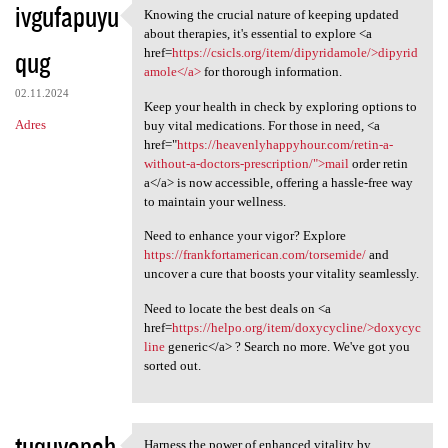
ivgufapuyu
Knowing the crucial nature of keeping updated
Knowing the crucial nature of
about therapies, it's essential to explore <a
qug
href=
https://csicls.org/item/dipyridamole/>dipyrid
amole</a>
for thorough information.
02.11.2024
Keep your health in check by exploring options to
Adres
buy vital medications. For those in need, <a
href="
https://heavenlyhappyhour.com/retin-a-
without-a-doctors-prescription/">mail
order retin
a</a> is now accessible, offering a hassle-free way
to maintain your wellness.
Need to enhance your vigor? Explore
https://frankfortamerican.com/torsemide/
and
uncover a cure that boosts your vitality seamlessly.
Need to locate the best deals on <a
href=
https://helpo.org/item/doxycycline/>doxycyc
line
generic</a> ? Search no more. We've got you
sorted out.
tuquvopoh
Harness the power of enhanced vitality by