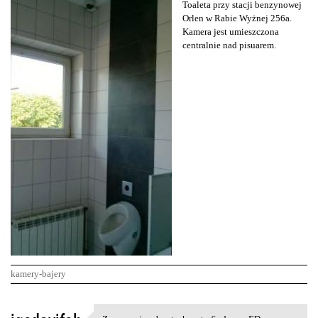
Toaleta przy stacji benzynowej
Orlen w Rabie Wyżnej 256a.
Kamera jest umieszczona
centralnie nad pisuarem.
kamery-bajery
K