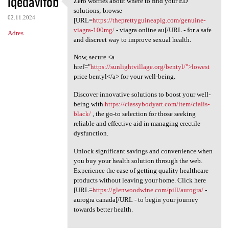
iqedavifob
Zero worries about where to find your ED
Zero worries about where to
o
solutions; browse
02.11.2024
m
[URL=
https://theprettyguineapig.com/genuine-
viagra-100mg/
- viagra online au[/URL - for a safe
Adres
e
and discreet way to improve sexual health.
n
Now, secure <a
t
href="
https://sunlightvillage.org/bentyl/">lowest
price bentyl</a> for your well-being.
a
r
Discover innovative solutions to boost your well-
being with
https://classybodyart.com/item/cialis-
z
black/
, the go-to selection for those seeking
e
reliable and effective aid in managing erectile
dysfunction.
Unlock significant savings and convenience when
you buy your health solution through the web.
Experience the ease of getting quality healthcare
products without leaving your home. Click here
[URL=
https://glenwoodwine.com/pill/aurogra/
-
aurogra canada[/URL - to begin your journey
towards better health.