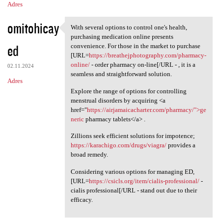
Adres
omitohicay
With several options to control one's health,
With several options to
purchasing medication online presents
ed
convenience. For those in the market to purchase
[URL=
https://breathejphotography.com/pharmacy-
online/
- order pharmacy on-line[/URL - , it is a
02.11.2024
seamless and straightforward solution.
Adres
Explore the range of options for controlling
menstrual disorders by acquiring <a
href="
https://airjamaicacharter.com/pharmacy/">ge
neric
pharmacy tablets</a> .
Zillions seek efficient solutions for impotence;
https://karachigo.com/drugs/viagra/
provides a
broad remedy.
Considering various options for managing ED,
[URL=
https://csicls.org/item/cialis-professional/
-
cialis professional[/URL - stand out due to their
efficacy.