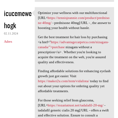
icucemewe
Optimize your wellness with our multifunctional
Optimize your wellness with
[URL=
https://tennisjeannie.com/product/predniso
hogk
ne-40mg/
- prednisone 40mg[/URL - , the answer to
boosting your health without hassle.
02.11.2024
Get the best treatment for hair loss by purchasing
Adres
<a href="
https://advantagecarpetca.com/nizagara-
canada/">purchase
nizagara without a
prescription</a> . Whether you're looking to
acquire the treatment on the web, you're assured
quality and effectiveness.
Finding affordable solutions for enhancing eyelash
growth just got easier. Visit
https://maker2u.com/item/vidalista/
today to find
out about your options for ordering quality yet
affordable treatments.
For those seeking relief from glaucoma,
[URL=
https://rozariatrust.net/tadalafil-20-mg/
-
tadalafil generic cialis 20 mg[/URL - offers a swift
and effective solution. Ensure to consult a