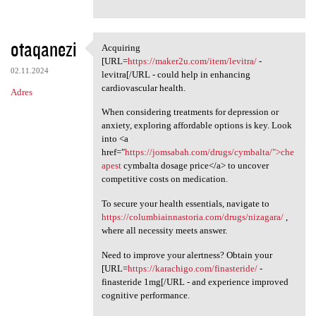
otaqanezi
Acquiring
Acquiring [URL=https:/
[URL=
https://maker2u.com/item/levitra/
-
02.11.2024
levitra[/URL - could help in enhancing
cardiovascular health.
Adres
When considering treatments for depression or
anxiety, exploring affordable options is key. Look
into <a
href="
https://jomsabah.com/drugs/cymbalta/">che
apest
cymbalta dosage price</a> to uncover
competitive costs on medication.
To secure your health essentials, navigate to
https://columbiainnastoria.com/drugs/nizagara/
,
where all necessity meets answer.
Need to improve your alertness? Obtain your
[URL=
https://karachigo.com/finasteride/
-
finasteride 1mg[/URL - and experience improved
cognitive performance.