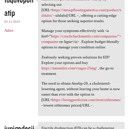
Harness the power of enhanced
selecting our
atip
[URL=
https://stroupflooringamerica.com/product/s
ildalis/
- sildalis[/URL - , offering a cutting-edge
option for those seeking superior results.
02.11.2024
Adres
Manage your symptoms effectively with <a
href="
https://coachchuckmartin.com/compazine/">
compazine
en ligne</a> . Explore budget-friendly
options to manage your condition online.
Zealously seeking proven solutions for ED?
Explore your options and buy
https://mnsmiles.com/viagra-25mg/
, the go-to
treatment.
The need to obtain Atorlip-20, a cholesterol-
lowering agent, without leaving your home is now
easier than ever with the option to
[URL=
https://beingproficient.com/item/zithromax/
- lowest zithromax prices[/URL - .
iunigodesji
Erectile dysfunction (ED) can be a challenging