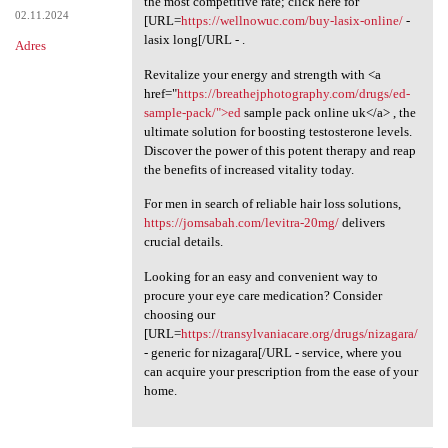
the most competitive rate; click here for
02.11.2024
[URL=
https://wellnowuc.com/buy-lasix-online/
-
lasix long[/URL - .
Adres
Revitalize your energy and strength with <a
href="
https://breathejphotography.com/drugs/ed-
sample-pack/">ed
sample pack online uk</a> , the
ultimate solution for boosting testosterone levels.
Discover the power of this potent therapy and reap
the benefits of increased vitality today.
For men in search of reliable hair loss solutions,
https://jomsabah.com/levitra-20mg/
delivers
crucial details.
Looking for an easy and convenient way to
procure your eye care medication? Consider
choosing our
[URL=
https://transylvaniacare.org/drugs/nizagara/
- generic for nizagara[/URL - service, where you
can acquire your prescription from the ease of your
home.