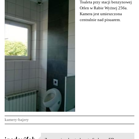
Toaleta przy stacji benzynowej
Orlen w Rabie Wyżnej 256a.
Kamera jest umieszczona
centralnie nad pisuarem.
kamery-bajery
K