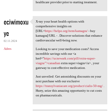
healthcare provider prior to starting treatment.
eciwimoxu
X-ray your heart health options with
X-ray your heart health
comprehensive insights on
ye
[URL=
https://helpo.org/item/kamagra/
- buy
kamagra[/URL - . Discover solutions that enhance
cardiovascular well-being now.
02.11.2024
Adres
Looking to save your medication costs? Access
incredible savings with our <a
href="
https://ucnewark.com/pill/extra-super-
viagra/">canadian
extra super viagra</a> , your
gateway to cost-effective medication.
Just unveiled: Get astonishing discounts on your
next purchase with our exclusive
https://transylvaniacare.org/product/cialis-50-mg/
.
Hurry, seize this amazing opportunity to cut costs
on pharmaceuticals.