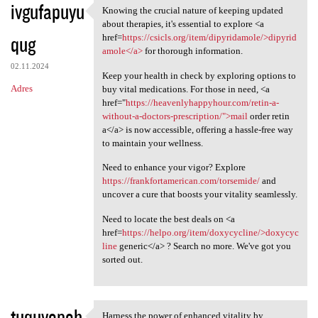
ivgufapuyu
Knowing the crucial nature of keeping updated
Knowing the crucial nature of
about therapies, it's essential to explore <a
qug
href=
https://csicls.org/item/dipyridamole/>dipyrid
amole</a>
for thorough information.
02.11.2024
Keep your health in check by exploring options to
Adres
buy vital medications. For those in need, <a
href="
https://heavenlyhappyhour.com/retin-a-
without-a-doctors-prescription/">mail
order retin
a</a> is now accessible, offering a hassle-free way
to maintain your wellness.
Need to enhance your vigor? Explore
https://frankfortamerican.com/torsemide/
and
uncover a cure that boosts your vitality seamlessly.
Need to locate the best deals on <a
href=
https://helpo.org/item/doxycycline/>doxycyc
line
generic</a> ? Search no more. We've got you
sorted out.
tuquvopoh
Harness the power of enhanced vitality by