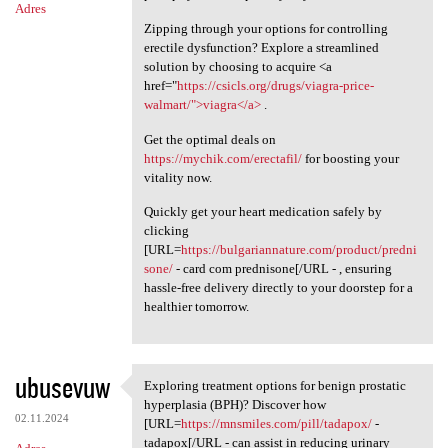
Adres
Zipping through your options for controlling
erectile dysfunction? Explore a streamlined
solution by choosing to acquire <a
href="
https://csicls.org/drugs/viagra-price-
walmart/">viagra</a>
.
Get the optimal deals on
https://mychik.com/erectafil/
for boosting your
vitality now.
Quickly get your heart medication safely by
clicking
[URL=
https://bulgariannature.com/product/predni
sone/
- card com prednisone[/URL - , ensuring
hassle-free delivery directly to your doorstep for a
healthier tomorrow.
ubusevuw
Exploring treatment options for benign prostatic
Exploring treatment options
hyperplasia (BPH)? Discover how
02.11.2024
[URL=
https://mnsmiles.com/pill/tadapox/
-
tadapox[/URL - can assist in reducing urinary