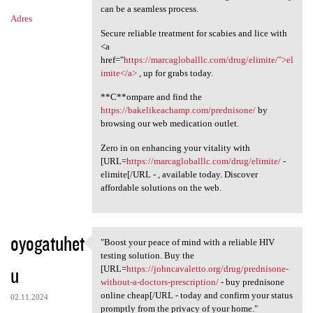
can be a seamless process.
Adres
Secure reliable treatment for scabies and lice with
<a
href="
https://marcagloballlc.com/drug/elimite/">el
imite</a>
, up for grabs today.
**C**ompare and find the
https://bakelikeachamp.com/prednisone/
by
browsing our web medication outlet.
Zero in on enhancing your vitality with
[URL=
https://marcagloballlc.com/drug/elimite/
-
elimite[/URL - , available today. Discover
affordable solutions on the web.
oyogatuhet
"Boost your peace of mind with a reliable HIV
"Boost your peace of mind
testing solution. Buy the
u
[URL=
https://johncavaletto.org/drug/prednisone-
without-a-doctors-prescription/
- buy prednisone
online cheap[/URL - today and confirm your status
02.11.2024
promptly from the privacy of your home."