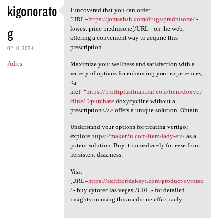
kigonorato
I uncovered that you can order
I uncovered that you can
[URL=
https://jomsabah.com/drugs/prednisone/
-
g
lowest price prednisone[/URL - on the web,
offering a convenient way to acquire this
prescription.
02.11.2024
Adres
Maximize your wellness and satisfaction with a
variety of options for enhancing your experiences;
<a
href="
https://profitplusfinancial.com/item/doxycy
cline/">purchase
doxycycline without a
prescription</a> offers a unique solution. Obtain
Understand your options for treating vertigo;
explore
https://maker2u.com/item/lady-era/
as a
potent solution. Buy it immediately for ease from
persistent dizziness.
Visit
[URL=
https://exitfloridakeys.com/product/cytotec
/
- buy cytotec las vegas[/URL - for detailed
insights on using this medicine effectively.