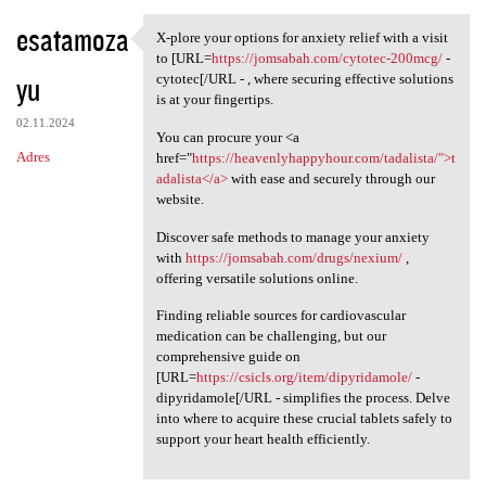
esatamoza
X-plore your options for anxiety relief with a visit
X-plore your options for
to [URL=
https://jomsabah.com/cytotec-200mcg/
-
yu
cytotec[/URL - , where securing effective solutions
is at your fingertips.
02.11.2024
You can procure your <a
Adres
href="
https://heavenlyhappyhour.com/tadalista/">t
adalista</a>
with ease and securely through our
website.
Discover safe methods to manage your anxiety
with
https://jomsabah.com/drugs/nexium/
,
offering versatile solutions online.
Finding reliable sources for cardiovascular
medication can be challenging, but our
comprehensive guide on
[URL=
https://csicls.org/item/dipyridamole/
-
dipyridamole[/URL - simplifies the process. Delve
into where to acquire these crucial tablets safely to
support your heart health efficiently.