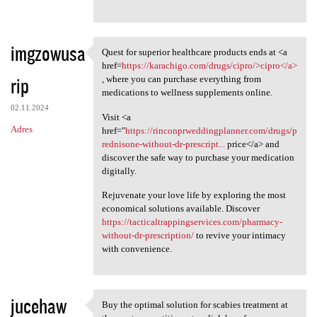
imgzowusa
Quest for superior healthcare products ends at <a
Quest for superior healthcare
href=
https://karachigo.com/drugs/cipro/>cipro</a>
rip
, where you can purchase everything from
medications to wellness supplements online.
02.11.2024
Visit <a
Adres
href="
https://rinconprweddingplanner.com/drugs/p
rednisone-without-dr-prescript...
price</a> and
discover the safe way to purchase your medication
digitally.
Rejuvenate your love life by exploring the most
economical solutions available. Discover
https://tacticaltrappingservices.com/pharmacy-
without-dr-prescription/
to revive your intimacy
with convenience.
jucehaw
Buy the optimal solution for scabies treatment at
Buy the optimal solution for