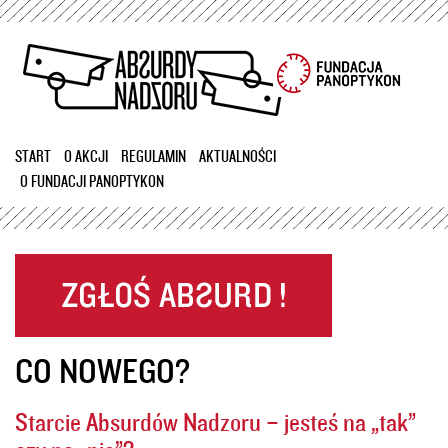
Przejdź
do
treści
START
O AKCJI
REGULAMIN
AKTUALNOŚCI
O FUNDACJI PANOPTYKON
CO NOWEGO?
Starcie Absurdów Nadzoru – jesteś na „tak”