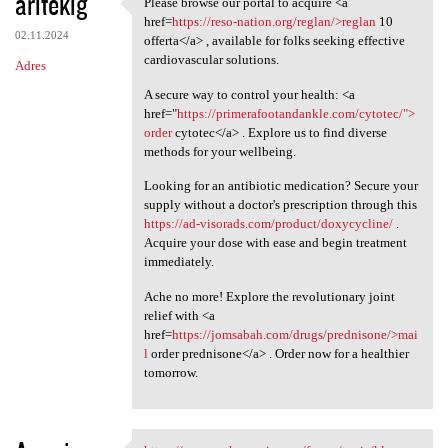
aritekig
Please browse our portal to acquire <a
Please browse our portal to
href=
https://reso-nation.org/reglan/>reglan
10
02.11.2024
offerta</a> , available for folks seeking effective
cardiovascular solutions.
Adres
A secure way to control your health: <a
href="
https://primerafootandankle.com/cytotec/">
order
cytotec</a> . Explore us to find diverse
methods for your wellbeing.
Looking for an antibiotic medication? Secure your
supply without a doctor's prescription through this
https://ad-visorads.com/product/doxycycline/
.
Acquire your dose with ease and begin treatment
immediately.
Ache no more! Explore the revolutionary joint
relief with <a
href=
https://jomsabah.com/drugs/prednisone/>mai
l
order prednisone</a> . Order now for a healthier
tomorrow.