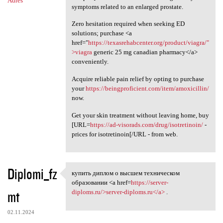
Adres
symptoms related to an enlarged prostate.
Zero hesitation required when seeking ED
solutions; purchase <a
href="
https://texasrehabcenter.org/product/viagra/"
>viagra
generic 25 mg canadian pharmacy</a>
conveniently.
Acquire reliable pain relief by opting to purchase
your
https://beingproficient.com/item/amoxicillin/
now.
Get your skin treatment without leaving home, buy
[URL=
https://ad-visorads.com/drug/isotretinoin/
-
prices for isotretinoin[/URL - from web.
Diplomi_fz
купить диплом о высшем техническом
купить диплом о высшем
образовании <a href=
https://server-
mt
diploms.ru/>server-diploms.ru</a>
.
02.11.2024