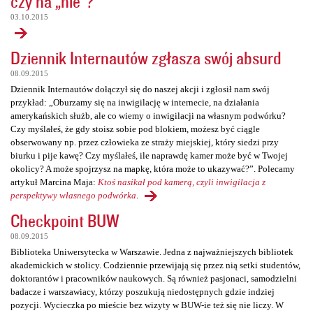
czy na „nie”?
03.10.2015
Dziennik Internautów zgłasza swój absurd
08.09.2015
Dziennik Internautów dołączył się do naszej akcji i zgłosił nam swój
przykład: „Oburzamy się na inwigilację w internecie, na działania
amerykańskich służb, ale co wiemy o inwigilacji na własnym podwórku?
Czy myślałeś, że gdy stoisz sobie pod blokiem, możesz być ciągle
obserwowany np. przez człowieka ze straży miejskiej, który siedzi przy
biurku i pije kawę? Czy myślałeś, ile naprawdę kamer może być w Twojej
okolicy? A może spojrzysz na mapkę, która może to ukazywać?”. Polecamy
artykuł Marcina Maja:
Ktoś nasikał pod kamerą, czyli inwigilacja z
perspektywy własnego podwórka
.
Checkpoint BUW
08.09.2015
Biblioteka Uniwersytecka w Warszawie. Jedna z najważniejszych bibliotek
akademickich w stolicy. Codziennie przewijają się przez nią setki studentów,
doktorantów i pracowników naukowych. Są również pasjonaci, samodzielni
badacze i warszawiacy, którzy poszukują niedostępnych gdzie indziej
pozycji. Wycieczka po mieście bez wizyty w BUW-ie też się nie liczy. W