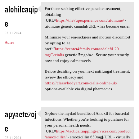
alohileaqip
For those seeking effective parasite treatment,
For those seeking effective
obtaining
e
[URL=
https://the7upexperience.com/triomune/
-
triomune generic canada[/URL - has become easier.
02.11.2024
Minimize your sea-sickness and motion discomfort
Adres
by opting to <a
href="
https://center4family.com/tadalafil-20-
mg/">cialis
generic 5mg</a> . Secure your remedy
now and enjoy calm travels.
Before deciding on your next antifungal treatment,
review the efficacy and
https://classybodyart.com/cialis-online-uk/
options available via digital pharmacies.
apyaetezoj
X-plore the myriad benefits of Amoxil for bacterial
X-plore the myriad benefits
infections. Whether you're looking to purchase for
e
your personal health needs,
[URL=
https://tacticaltrappingservices.com/product
/amoxicillin/
- amoxicillin 650mg[/URL - virtually
02.11.2024