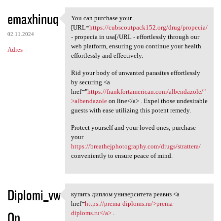
emaxhinuq
You can purchase your
You can purchase your [URL
[URL=
https://cubscoutpack152.org/drug/propecia/
02.11.2024
- propecia in usa[/URL - effortlessly through our
web platform, ensuring you continue your health
Adres
effortlessly and effectively.
Rid your body of unwanted parasites effortlessly
by securing <a
href="
https://frankfortamerican.com/albendazole/"
>albendazole
on line</a> . Expel those undesirable
guests with ease utilizing this potent remedy.
Protect yourself and your loved ones; purchase
your
https://breathejphotography.com/drugs/strattera/
conveniently to ensure peace of mind.
Diplomi_vw
купить диплом университета реавиз <a
купить диплом университета
href=
https://prema-diploms.ru/>prema-
On
diploms.ru</a>
.