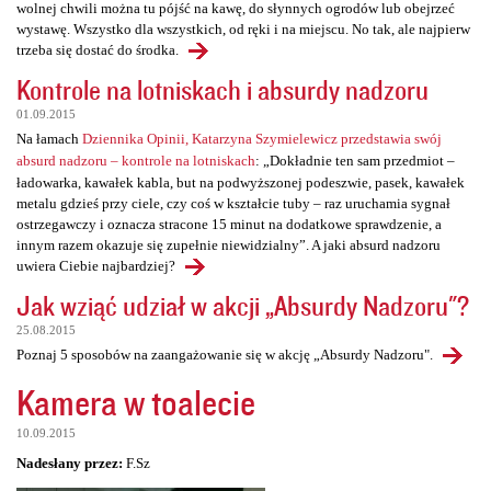
wolnej chwili można tu pójść na kawę, do słynnych ogrodów lub obejrzeć
wystawę. Wszystko dla wszystkich, od ręki i na miejscu. No tak, ale najpierw
trzeba się dostać do środka.
Kontrole na lotniskach i absurdy nadzoru
01.09.2015
Na łamach
Dziennika Opinii, Katarzyna Szymielewicz przedstawia swój
absurd nadzoru – kontrole na lotniskach
: „Dokładnie ten sam przedmiot –
ładowarka, kawałek kabla, but na podwyższonej podeszwie, pasek, kawałek
metalu gdzieś przy ciele, czy coś w kształcie tuby – raz uruchamia sygnał
ostrzegawczy i oznacza stracone 15 minut na dodatkowe sprawdzenie, a
innym razem okazuje się zupełnie niewidzialny”. A jaki absurd nadzoru
uwiera Ciebie najbardziej?
Jak wziąć udział w akcji „Absurdy Nadzoru"?
25.08.2015
Poznaj 5 sposobów na zaangażowanie się w akcję „Absurdy Nadzoru".
Kamera w toalecie
10.09.2015
Nadesłany przez:
F.Sz