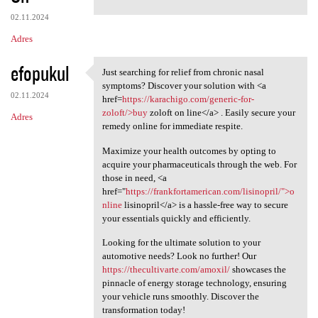
02.11.2024
Adres
efopukul
Just searching for relief from chronic nasal
Just searching for relief
symptoms? Discover your solution with <a
02.11.2024
href=
https://karachigo.com/generic-for-
zoloft/>buy
zoloft on line</a> . Easily secure your
Adres
remedy online for immediate respite.
Maximize your health outcomes by opting to
acquire your pharmaceuticals through the web. For
those in need, <a
href="
https://frankfortamerican.com/lisinopril/">o
nline
lisinopril</a> is a hassle-free way to secure
your essentials quickly and efficiently.
Looking for the ultimate solution to your
automotive needs? Look no further! Our
https://thecultivarte.com/amoxil/
showcases the
pinnacle of energy storage technology, ensuring
your vehicle runs smoothly. Discover the
transformation today!