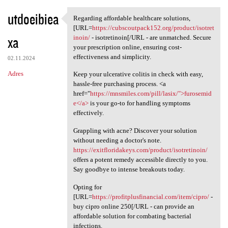
utdoeibiea
Regarding affordable healthcare solutions,
Regarding affordable
[URL=
https://cubscoutpack152.org/product/isotret
xa
inoin/
- isotretinoin[/URL - are unmatched. Secure
your prescription online, ensuring cost-
effectiveness and simplicity.
02.11.2024
Adres
Keep your ulcerative colitis in check with easy,
hassle-free purchasing process. <a
href="
https://mnsmiles.com/pill/lasix/">furosemid
e</a>
is your go-to for handling symptoms
effectively.
Grappling with acne? Discover your solution
without needing a doctor's note.
https://exitfloridakeys.com/product/isotretinoin/
offers a potent remedy accessible directly to you.
Say goodbye to intense breakouts today.
Opting for
[URL=
https://profitplusfinancial.com/item/cipro/
-
buy cipro online 250[/URL - can provide an
affordable solution for combating bacterial
infections.