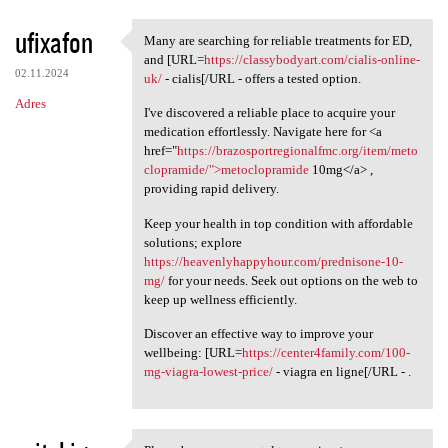
ufixafon
Many are searching for reliable treatments for ED,
Many are searching for
and [URL=
https://classybodyart.com/cialis-online-
02.11.2024
uk/
- cialis[/URL - offers a tested option.
Adres
I've discovered a reliable place to acquire your
medication effortlessly. Navigate here for <a
href="
https://brazosportregionalfmc.org/item/meto
clopramide/">metoclopramide
10mg</a> ,
providing rapid delivery.
Keep your health in top condition with affordable
solutions; explore
https://heavenlyhappyhour.com/prednisone-10-
mg/
for your needs. Seek out options on the web to
keep up wellness efficiently.
Discover an effective way to improve your
wellbeing: [URL=
https://center4family.com/100-
mg-viagra-lowest-price/
- viagra en ligne[/URL - .