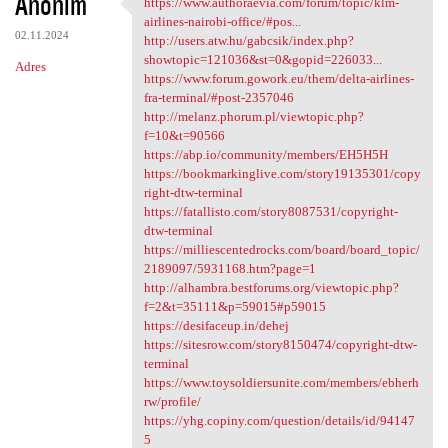
Anonim
https://www.authoraevia.com/forum/topic/klm-
https://www.authoraevia.com
airlines-nairobi-office/#pos...
02.11.2024
http://users.atw.hu/gabcsik/index.php?
showtopic=121036&st=0&gopid=226033...
Adres
https://www.forum.gowork.eu/them/delta-airlines-
fra-terminal/#post-2357046
http://melanz.phorum.pl/viewtopic.php?
f=10&t=90566
https://abp.io/community/members/EH5H5H
https://bookmarkinglive.com/story19135301/copy
right-dtw-terminal
https://fatallisto.com/story8087531/copyright-
dtw-terminal
https://milliescentedrocks.com/board/board_topic/
2189097/5931168.htm?page=1
http://alhambra.bestforums.org/viewtopic.php?
f=2&t=35111&p=59015#p59015
https://desifaceup.in/dehej
https://sitesrow.com/story8150474/copyright-dtw-
terminal
https://www.toysoldiersunite.com/members/ebherh
rw/profile/
https://yhg.copiny.com/question/details/id/94147
5