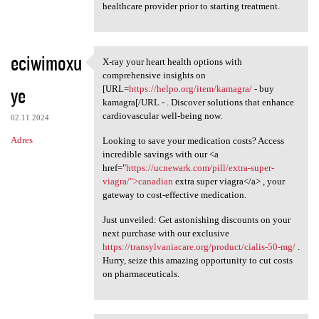
healthcare provider prior to starting treatment.
eciwimoxu
X-ray your heart health options with
X-ray your heart health
comprehensive insights on
ye
[URL=
https://helpo.org/item/kamagra/
- buy
kamagra[/URL - . Discover solutions that enhance
cardiovascular well-being now.
02.11.2024
Adres
Looking to save your medication costs? Access
incredible savings with our <a
href="
https://ucnewark.com/pill/extra-super-
viagra/">canadian
extra super viagra</a> , your
gateway to cost-effective medication.
Just unveiled: Get astonishing discounts on your
next purchase with our exclusive
https://transylvaniacare.org/product/cialis-50-mg/
.
Hurry, seize this amazing opportunity to cut costs
on pharmaceuticals.