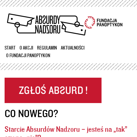
Przejdź
do
treści
START
O AKCJI
REGULAMIN
AKTUALNOŚCI
O FUNDACJI PANOPTYKON
CO NOWEGO?
Starcie Absurdów Nadzoru – jesteś na „tak”