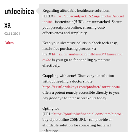
utdoeibiea
Regarding affordable healthcare solutions,
Regarding affordable
[URL=
https://cubscoutpack152.org/product/isotret
xa
inoin/
- isotretinoin[/URL - are unmatched. Secure
your prescription online, ensuring cost-
effectiveness and simplicity.
02.11.2024
Adres
Keep your ulcerative colitis in check with easy,
hassle-free purchasing process. <a
href="
https://mnsmiles.com/pill/lasix/">furosemid
e</a>
is your go-to for handling symptoms
effectively.
Grappling with acne? Discover your solution
without needing a doctor's note.
https://exitfloridakeys.com/product/isotretinoin/
offers a potent remedy accessible directly to you.
Say goodbye to intense breakouts today.
Opting for
[URL=
https://profitplusfinancial.com/item/cipro/
-
buy cipro online 250[/URL - can provide an
affordable solution for combating bacterial
infections.