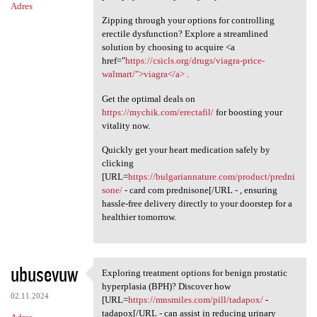
Adres
Zipping through your options for controlling
erectile dysfunction? Explore a streamlined
solution by choosing to acquire <a
href="
https://csicls.org/drugs/viagra-price-
walmart/">viagra</a>
.
Get the optimal deals on
https://mychik.com/erectafil/
for boosting your
vitality now.
Quickly get your heart medication safely by
clicking
[URL=
https://bulgariannature.com/product/predni
sone/
- card com prednisone[/URL - , ensuring
hassle-free delivery directly to your doorstep for a
healthier tomorrow.
ubusevuw
Exploring treatment options for benign prostatic
Exploring treatment options
hyperplasia (BPH)? Discover how
02.11.2024
[URL=
https://mnsmiles.com/pill/tadapox/
-
tadapox[/URL - can assist in reducing urinary