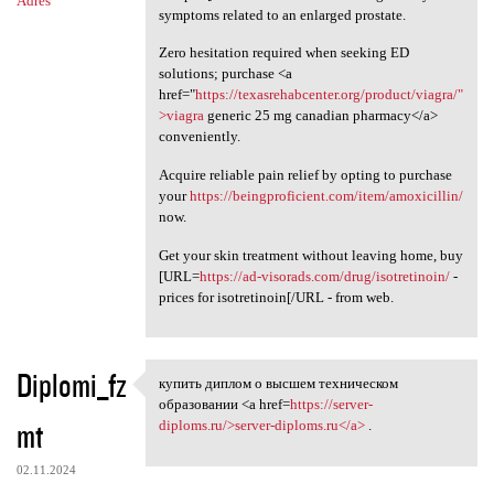
Adres
symptoms related to an enlarged prostate.
Zero hesitation required when seeking ED
solutions; purchase <a
href="
https://texasrehabcenter.org/product/viagra/"
>viagra
generic 25 mg canadian pharmacy</a>
conveniently.
Acquire reliable pain relief by opting to purchase
your
https://beingproficient.com/item/amoxicillin/
now.
Get your skin treatment without leaving home, buy
[URL=
https://ad-visorads.com/drug/isotretinoin/
-
prices for isotretinoin[/URL - from web.
Diplomi_fz
купить диплом о высшем техническом
купить диплом о высшем
образовании <a href=
https://server-
mt
diploms.ru/>server-diploms.ru</a>
.
02.11.2024