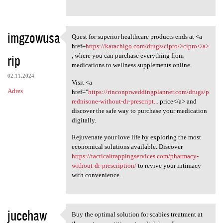
imgzowusa
Quest for superior healthcare products ends at <a
Quest for superior healthcare
href=
https://karachigo.com/drugs/cipro/>cipro</a>
rip
, where you can purchase everything from
medications to wellness supplements online.
02.11.2024
Visit <a
Adres
href="
https://rinconprweddingplanner.com/drugs/p
rednisone-without-dr-prescript...
price</a> and
discover the safe way to purchase your medication
digitally.
Rejuvenate your love life by exploring the most
economical solutions available. Discover
https://tacticaltrappingservices.com/pharmacy-
without-dr-prescription/
to revive your intimacy
with convenience.
jucehaw
Buy the optimal solution for scabies treatment at
Buy the optimal solution for