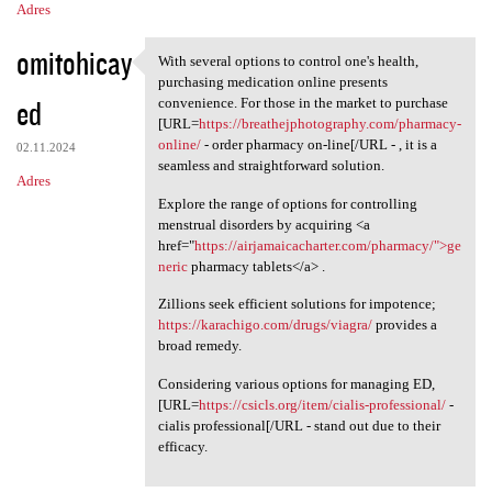
Adres
omitohicay
With several options to control one's health,
With several options to
purchasing medication online presents
ed
convenience. For those in the market to purchase
[URL=
https://breathejphotography.com/pharmacy-
online/
- order pharmacy on-line[/URL - , it is a
02.11.2024
seamless and straightforward solution.
Adres
Explore the range of options for controlling
menstrual disorders by acquiring <a
href="
https://airjamaicacharter.com/pharmacy/">ge
neric
pharmacy tablets</a> .
Zillions seek efficient solutions for impotence;
https://karachigo.com/drugs/viagra/
provides a
broad remedy.
Considering various options for managing ED,
[URL=
https://csicls.org/item/cialis-professional/
-
cialis professional[/URL - stand out due to their
efficacy.