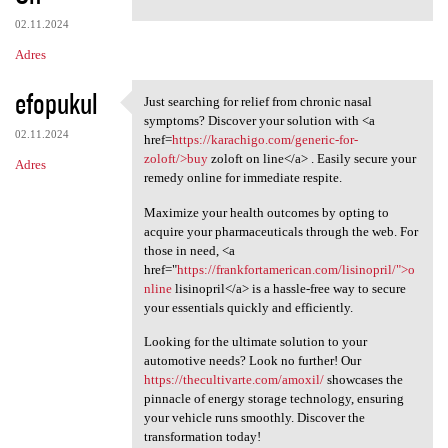
02.11.2024
Adres
efopukul
Just searching for relief from chronic nasal
Just searching for relief
symptoms? Discover your solution with <a
02.11.2024
href=
https://karachigo.com/generic-for-
zoloft/>buy
zoloft on line</a> . Easily secure your
Adres
remedy online for immediate respite.
Maximize your health outcomes by opting to
acquire your pharmaceuticals through the web. For
those in need, <a
href="
https://frankfortamerican.com/lisinopril/">o
nline
lisinopril</a> is a hassle-free way to secure
your essentials quickly and efficiently.
Looking for the ultimate solution to your
automotive needs? Look no further! Our
https://thecultivarte.com/amoxil/
showcases the
pinnacle of energy storage technology, ensuring
your vehicle runs smoothly. Discover the
transformation today!