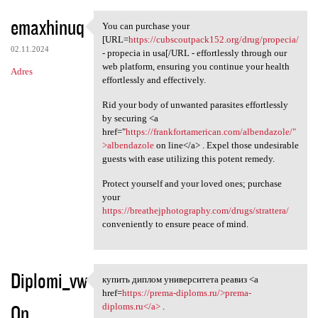
emaxhinuq
You can purchase your
You can purchase your [URL
[URL=
https://cubscoutpack152.org/drug/propecia/
02.11.2024
- propecia in usa[/URL - effortlessly through our
web platform, ensuring you continue your health
Adres
effortlessly and effectively.
Rid your body of unwanted parasites effortlessly
by securing <a
href="
https://frankfortamerican.com/albendazole/"
>albendazole
on line</a> . Expel those undesirable
guests with ease utilizing this potent remedy.
Protect yourself and your loved ones; purchase
your
https://breathejphotography.com/drugs/strattera/
conveniently to ensure peace of mind.
Diplomi_vw
купить диплом университета реавиз <a
купить диплом университета
href=
https://prema-diploms.ru/>prema-
On
diploms.ru</a>
.