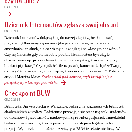
czy na „nie”?
03.10.2015
Dziennik Internautów zgłasza swój absurd
08.09.2015
Dziennik Internautów dołączył się do naszej akcji i zgłosił nam swój
przykład: „Oburzamy się na inwigilację w internecie, na działania
amerykańskich służb, ale co wiemy o inwigilacji na własnym podwórku?
Czy myślałeś, że gdy stoisz sobie pod blokiem, możesz być ciągle
obserwowany np. przez człowieka ze straży miejskiej, który siedzi przy
biurku i pije kawę? Czy myślałeś, ile naprawdę kamer może być w Twojej
okolicy? A może spojrzysz na mapkę, która może to ukazywać?”. Polecamy
artykuł Marcina Maja:
Ktoś nasikał pod kamerą, czyli inwigilacja z
perspektywy własnego podwórka
.
Checkpoint BUW
08.09.2015
Biblioteka Uniwersytecka w Warszawie. Jedna z najważniejszych bibliotek
akademickich w stolicy. Codziennie przewijają się przez nią setki studentów,
doktorantów i pracowników naukowych. Są również pasjonaci, samodzielni
badacze i warszawiacy, którzy poszukują niedostępnych gdzie indziej
pozycji. Wycieczka po mieście bez wizyty w BUW-ie też się nie liczy. W