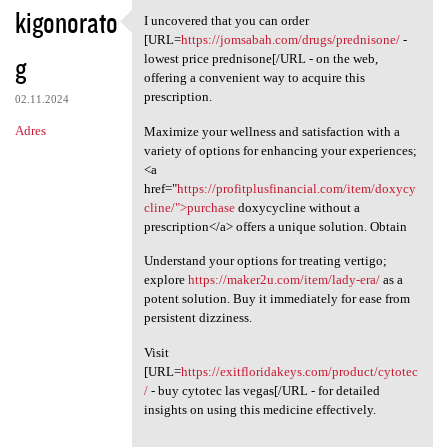
kigonorato
I uncovered that you can order
I uncovered that you can
[URL=
https://jomsabah.com/drugs/prednisone/
-
g
lowest price prednisone[/URL - on the web,
offering a convenient way to acquire this
prescription.
02.11.2024
Adres
Maximize your wellness and satisfaction with a
variety of options for enhancing your experiences;
<a
href="
https://profitplusfinancial.com/item/doxycy
cline/">purchase
doxycycline without a
prescription</a> offers a unique solution. Obtain
Understand your options for treating vertigo;
explore
https://maker2u.com/item/lady-era/
as a
potent solution. Buy it immediately for ease from
persistent dizziness.
Visit
[URL=
https://exitfloridakeys.com/product/cytotec
/
- buy cytotec las vegas[/URL - for detailed
insights on using this medicine effectively.