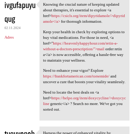
ivgufapuyu
Knowing the crucial nature of keeping updated
Knowing the crucial nature of
about therapies, it's essential to explore <a
qug
href=
https://csicls.org/item/dipyridamole/>dipyrid
amole</a>
for thorough information.
02.11.2024
Keep your health in check by exploring options to
Adres
buy vital medications. For those in need, <a
href="
https://heavenlyhappyhour.com/retin-a-
without-a-doctors-prescription/">mail
order retin
a</a> is now accessible, offering a hassle-free way
to maintain your wellness.
Need to enhance your vigor? Explore
https://frankfortamerican.com/torsemide/
and
uncover a cure that boosts your vitality seamlessly.
Need to locate the best deals on <a
href=
https://helpo.org/item/doxycycline/>doxycyc
line
generic</a> ? Search no more. We've got you
sorted out.
tuquvopoh
Harness the power of enhanced vitality by