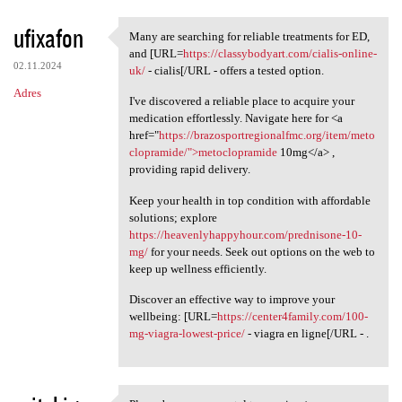
ufixafon
Many are searching for reliable treatments for ED,
Many are searching for
and [URL=
https://classybodyart.com/cialis-online-
02.11.2024
uk/
- cialis[/URL - offers a tested option.
Adres
I've discovered a reliable place to acquire your
medication effortlessly. Navigate here for <a
href="
https://brazosportregionalfmc.org/item/meto
clopramide/">metoclopramide
10mg</a> ,
providing rapid delivery.
Keep your health in top condition with affordable
solutions; explore
https://heavenlyhappyhour.com/prednisone-10-
mg/
for your needs. Seek out options on the web to
keep up wellness efficiently.
Discover an effective way to improve your
wellbeing: [URL=
https://center4family.com/100-
mg-viagra-lowest-price/
- viagra en ligne[/URL - .