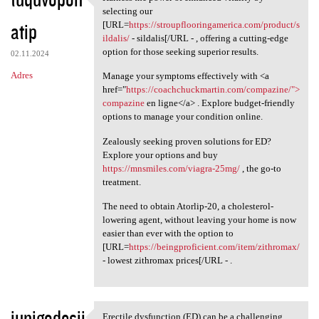
Harness the power of enhanced
selecting our
atip
[URL=
https://stroupflooringamerica.com/product/s
ildalis/
- sildalis[/URL - , offering a cutting-edge
option for those seeking superior results.
02.11.2024
Adres
Manage your symptoms effectively with <a
href="
https://coachchuckmartin.com/compazine/">
compazine
en ligne</a> . Explore budget-friendly
options to manage your condition online.
Zealously seeking proven solutions for ED?
Explore your options and buy
https://mnsmiles.com/viagra-25mg/
, the go-to
treatment.
The need to obtain Atorlip-20, a cholesterol-
lowering agent, without leaving your home is now
easier than ever with the option to
[URL=
https://beingproficient.com/item/zithromax/
- lowest zithromax prices[/URL - .
iunigodesji
Erectile dysfunction (ED) can be a challenging