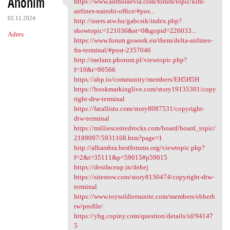
Anonim
https://www.authoraevia.com/forum/topic/klm-
https://www.authoraevia.com
airlines-nairobi-office/#pos...
02.11.2024
http://users.atw.hu/gabcsik/index.php?
showtopic=121036&st=0&gopid=226033...
Adres
https://www.forum.gowork.eu/them/delta-airlines-
fra-terminal/#post-2357046
http://melanz.phorum.pl/viewtopic.php?
f=10&t=90566
https://abp.io/community/members/EH5H5H
https://bookmarkinglive.com/story19135301/copy
right-dtw-terminal
https://fatallisto.com/story8087531/copyright-
dtw-terminal
https://milliescentedrocks.com/board/board_topic/
2189097/5931168.htm?page=1
http://alhambra.bestforums.org/viewtopic.php?
f=2&t=35111&p=59015#p59015
https://desifaceup.in/dehej
https://sitesrow.com/story8150474/copyright-dtw-
terminal
https://www.toysoldiersunite.com/members/ebherh
rw/profile/
https://yhg.copiny.com/question/details/id/94147
5