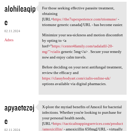
alohileaqip
For those seeking effective parasite treatment,
For those seeking effective
obtaining
e
[URL=
https://the7upexperience.com/triomune/
-
triomune generic canada[/URL - has become easier.
02.11.2024
Minimize your sea-sickness and motion discomfort
Adres
by opting to <a
href="
https://center4family.com/tadalafil-20-
mg/">cialis
generic 5mg</a> . Secure your remedy
now and enjoy calm travels.
Before deciding on your next antifungal treatment,
review the efficacy and
https://classybodyart.com/cialis-online-uk/
options available via digital pharmacies.
apyaetezoj
X-plore the myriad benefits of Amoxil for bacterial
X-plore the myriad benefits
infections. Whether you're looking to purchase for
e
your personal health needs,
[URL=
https://tacticaltrappingservices.com/product
/amoxicillin/
- amoxicillin 650mg[/URL - virtually
02.11.2024