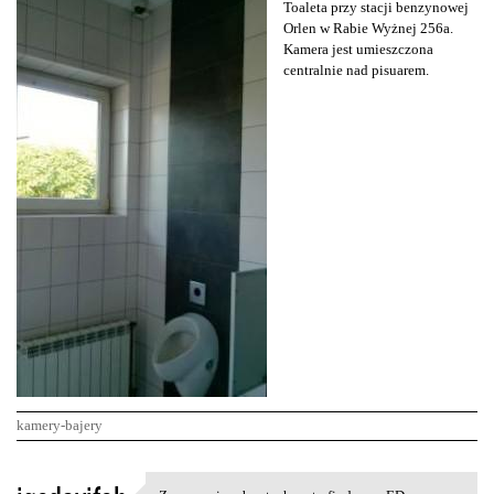
Toaleta przy stacji benzynowej
Orlen w Rabie Wyżnej 256a.
Kamera jest umieszczona
centralnie nad pisuarem.
kamery-bajery
K