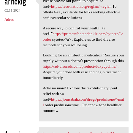
aritekig
Please browse our portal to acquire <a
Please browse our portal to
href=
https://reso-nation.org/reglan/>reglan
10
02.11.2024
offerta</a> , available for folks seeking effective
cardiovascular solutions.
Adres
A secure way to control your health: <a
href="
https://primerafootandankle.com/cytotec/">
order
cytotec</a> . Explore us to find diverse
methods for your wellbeing.
Looking for an antibiotic medication? Secure your
supply without a doctor's prescription through this
https://ad-visorads.com/product/doxycycline/
.
Acquire your dose with ease and begin treatment
immediately.
Ache no more! Explore the revolutionary joint
relief with <a
href=
https://jomsabah.com/drugs/prednisone/>mai
l
order prednisone</a> . Order now for a healthier
tomorrow.