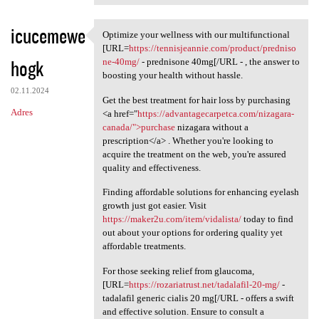
icucemewe
Optimize your wellness with our multifunctional
Optimize your wellness with
[URL=
https://tennisjeannie.com/product/predniso
hogk
ne-40mg/
- prednisone 40mg[/URL - , the answer to
boosting your health without hassle.
02.11.2024
Get the best treatment for hair loss by purchasing
Adres
<a href="
https://advantagecarpetca.com/nizagara-
canada/">purchase
nizagara without a
prescription</a> . Whether you're looking to
acquire the treatment on the web, you're assured
quality and effectiveness.
Finding affordable solutions for enhancing eyelash
growth just got easier. Visit
https://maker2u.com/item/vidalista/
today to find
out about your options for ordering quality yet
affordable treatments.
For those seeking relief from glaucoma,
[URL=
https://rozariatrust.net/tadalafil-20-mg/
-
tadalafil generic cialis 20 mg[/URL - offers a swift
and effective solution. Ensure to consult a