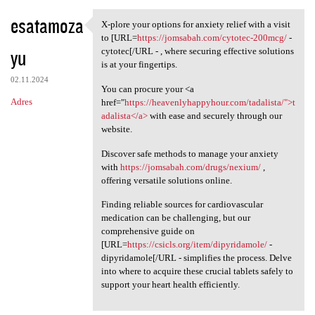
esatamoza
X-plore your options for anxiety relief with a visit
X-plore your options for
to [URL=
https://jomsabah.com/cytotec-200mcg/
-
yu
cytotec[/URL - , where securing effective solutions
is at your fingertips.
02.11.2024
You can procure your <a
Adres
href="
https://heavenlyhappyhour.com/tadalista/">t
adalista</a>
with ease and securely through our
website.
Discover safe methods to manage your anxiety
with
https://jomsabah.com/drugs/nexium/
,
offering versatile solutions online.
Finding reliable sources for cardiovascular
medication can be challenging, but our
comprehensive guide on
[URL=
https://csicls.org/item/dipyridamole/
-
dipyridamole[/URL - simplifies the process. Delve
into where to acquire these crucial tablets safely to
support your heart health efficiently.