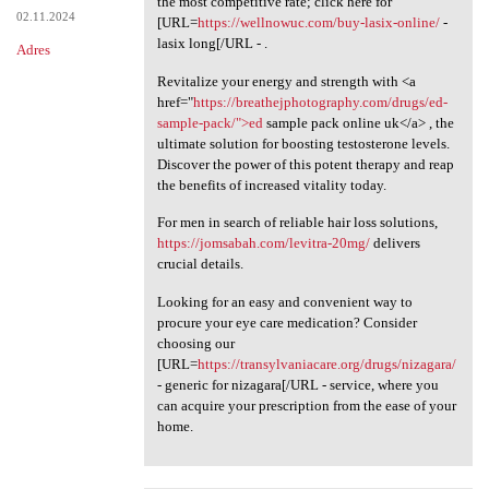
the most competitive rate; click here for
02.11.2024
[URL=
https://wellnowuc.com/buy-lasix-online/
-
lasix long[/URL - .
Adres
Revitalize your energy and strength with <a
href="
https://breathejphotography.com/drugs/ed-
sample-pack/">ed
sample pack online uk</a> , the
ultimate solution for boosting testosterone levels.
Discover the power of this potent therapy and reap
the benefits of increased vitality today.
For men in search of reliable hair loss solutions,
https://jomsabah.com/levitra-20mg/
delivers
crucial details.
Looking for an easy and convenient way to
procure your eye care medication? Consider
choosing our
[URL=
https://transylvaniacare.org/drugs/nizagara/
- generic for nizagara[/URL - service, where you
can acquire your prescription from the ease of your
home.