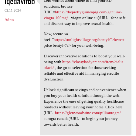
iqedavifob
Zero worries about where to find your ED
Zero worries about where to
o
solutions; browse
02.11.2024
m
[URL=
https://theprettyguineapig.com/genuine-
viagra-100mg/
- viagra online au[/URL - for a safe
Adres
e
and discreet way to improve sexual health.
n
Now, secure <a
t
href="
https://sunlightvillage.org/bentyl/">lowest
price bentyl</a> for your well-being.
a
r
Discover innovative solutions to boost your well-
being with
https://classybodyart.com/item/cialis-
z
black/
, the go-to selection for those seeking
e
reliable and effective aid in managing erectile
dysfunction.
Unlock significant savings and convenience when
you buy your health solution through the web.
Experience the ease of getting quality healthcare
products without leaving your home. Click here
[URL=
https://glenwoodwine.com/pill/aurogra/
-
aurogra canada[/URL - to begin your journey
towards better health.