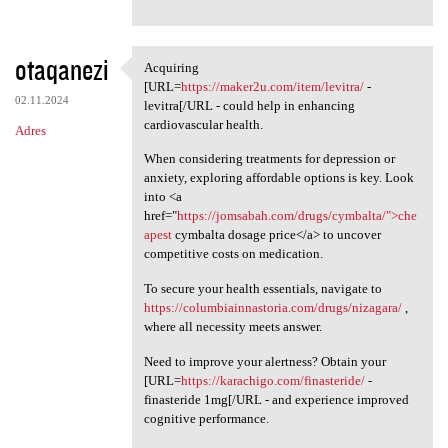
otaqanezi
Acquiring
Acquiring [URL=https:/
[URL=
https://maker2u.com/item/levitra/
-
02.11.2024
levitra[/URL - could help in enhancing
cardiovascular health.
Adres
When considering treatments for depression or
anxiety, exploring affordable options is key. Look
into <a
href="
https://jomsabah.com/drugs/cymbalta/">che
apest
cymbalta dosage price</a> to uncover
competitive costs on medication.
To secure your health essentials, navigate to
https://columbiainnastoria.com/drugs/nizagara/
,
where all necessity meets answer.
Need to improve your alertness? Obtain your
[URL=
https://karachigo.com/finasteride/
-
finasteride 1mg[/URL - and experience improved
cognitive performance.