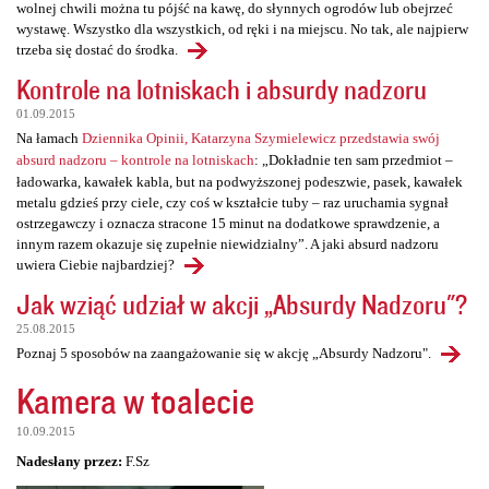
wolnej chwili można tu pójść na kawę, do słynnych ogrodów lub obejrzeć
wystawę. Wszystko dla wszystkich, od ręki i na miejscu. No tak, ale najpierw
trzeba się dostać do środka.
Kontrole na lotniskach i absurdy nadzoru
01.09.2015
Na łamach
Dziennika Opinii, Katarzyna Szymielewicz przedstawia swój
absurd nadzoru – kontrole na lotniskach
: „Dokładnie ten sam przedmiot –
ładowarka, kawałek kabla, but na podwyższonej podeszwie, pasek, kawałek
metalu gdzieś przy ciele, czy coś w kształcie tuby – raz uruchamia sygnał
ostrzegawczy i oznacza stracone 15 minut na dodatkowe sprawdzenie, a
innym razem okazuje się zupełnie niewidzialny”. A jaki absurd nadzoru
uwiera Ciebie najbardziej?
Jak wziąć udział w akcji „Absurdy Nadzoru"?
25.08.2015
Poznaj 5 sposobów na zaangażowanie się w akcję „Absurdy Nadzoru".
Kamera w toalecie
10.09.2015
Nadesłany przez:
F.Sz