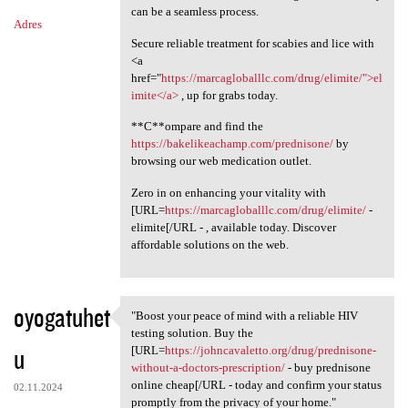
can be a seamless process.
Adres
Secure reliable treatment for scabies and lice with
<a
href="
https://marcagloballlc.com/drug/elimite/">el
imite</a>
, up for grabs today.
**C**ompare and find the
https://bakelikeachamp.com/prednisone/
by
browsing our web medication outlet.
Zero in on enhancing your vitality with
[URL=
https://marcagloballlc.com/drug/elimite/
-
elimite[/URL - , available today. Discover
affordable solutions on the web.
oyogatuhet
"Boost your peace of mind with a reliable HIV
"Boost your peace of mind
testing solution. Buy the
u
[URL=
https://johncavaletto.org/drug/prednisone-
without-a-doctors-prescription/
- buy prednisone
online cheap[/URL - today and confirm your status
02.11.2024
promptly from the privacy of your home."