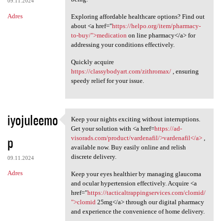
09.11.2024
Adres
Exploring affordable healthcare options? Find out
about <a href="
https://helpo.org/item/pharmacy-
to-buy/">medication
on line pharmacy</a> for
addressing your conditions effectively.
Quickly acquire
https://classybodyart.com/zithromax/
, ensuring
speedy relief for your issue.
iyojuleemo
Keep your nights exciting without interruptions.
Keep your nights exciting
Get your solution with <a href=
https://ad-
p
visorads.com/product/vardenafil/>vardenafil</a>
,
available now. Buy easily online and relish
discrete delivery.
09.11.2024
Adres
Keep your eyes healthier by managing glaucoma
and ocular hypertension effectively. Acquire <a
href="
https://tacticaltrappingservices.com/clomid/
">clomid
25mg</a> through our digital pharmacy
and experience the convenience of home delivery.