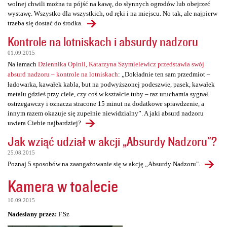
wolnej chwili można tu pójść na kawę, do słynnych ogrodów lub obejrzeć
wystawę. Wszystko dla wszystkich, od ręki i na miejscu. No tak, ale najpierw
trzeba się dostać do środka.
Kontrole na lotniskach i absurdy nadzoru
01.09.2015
Na łamach
Dziennika Opinii, Katarzyna Szymielewicz przedstawia swój
absurd nadzoru – kontrole na lotniskach
: „Dokładnie ten sam przedmiot –
ładowarka, kawałek kabla, but na podwyższonej podeszwie, pasek, kawałek
metalu gdzieś przy ciele, czy coś w kształcie tuby – raz uruchamia sygnał
ostrzegawczy i oznacza stracone 15 minut na dodatkowe sprawdzenie, a
innym razem okazuje się zupełnie niewidzialny”. A jaki absurd nadzoru
uwiera Ciebie najbardziej?
Jak wziąć udział w akcji „Absurdy Nadzoru"?
25.08.2015
Poznaj 5 sposobów na zaangażowanie się w akcję „Absurdy Nadzoru".
Kamera w toalecie
10.09.2015
Nadesłany przez:
F.Sz