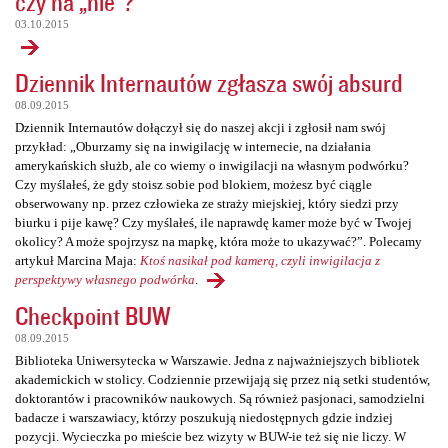
czy na „nie”?
03.10.2015
Dziennik Internautów zgłasza swój absurd
08.09.2015
Dziennik Internautów dołączył się do naszej akcji i zgłosił nam swój
przykład: „Oburzamy się na inwigilację w internecie, na działania
amerykańskich służb, ale co wiemy o inwigilacji na własnym podwórku?
Czy myślałeś, że gdy stoisz sobie pod blokiem, możesz być ciągle
obserwowany np. przez człowieka ze straży miejskiej, który siedzi przy
biurku i pije kawę? Czy myślałeś, ile naprawdę kamer może być w Twojej
okolicy? A może spojrzysz na mapkę, która może to ukazywać?”. Polecamy
artykuł Marcina Maja:
Ktoś nasikał pod kamerą, czyli inwigilacja z
perspektywy własnego podwórka
.
Checkpoint BUW
08.09.2015
Biblioteka Uniwersytecka w Warszawie. Jedna z najważniejszych bibliotek
akademickich w stolicy. Codziennie przewijają się przez nią setki studentów,
doktorantów i pracowników naukowych. Są również pasjonaci, samodzielni
badacze i warszawiacy, którzy poszukują niedostępnych gdzie indziej
pozycji. Wycieczka po mieście bez wizyty w BUW-ie też się nie liczy. W