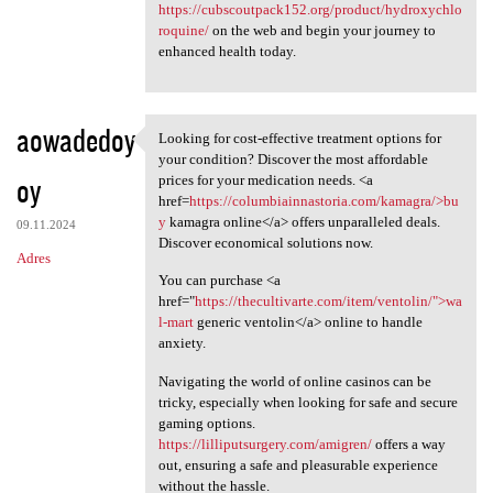
https://cubscoutpack152.org/product/hydroxychlo
roquine/
on the web and begin your journey to
enhanced health today.
aowadedoy
Looking for cost-effective treatment options for
Looking for cost-effective
your condition? Discover the most affordable
oy
prices for your medication needs. <a
href=
https://columbiainnastoria.com/kamagra/>bu
y
kamagra online</a> offers unparalleled deals.
09.11.2024
Discover economical solutions now.
Adres
You can purchase <a
href="
https://thecultivarte.com/item/ventolin/">wa
l-mart
generic ventolin</a> online to handle
anxiety.
Navigating the world of online casinos can be
tricky, especially when looking for safe and secure
gaming options.
https://lilliputsurgery.com/amigren/
offers a way
out, ensuring a safe and pleasurable experience
without the hassle.