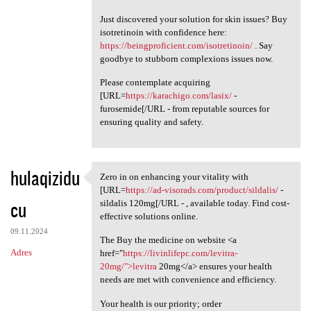
Just discovered your solution for skin issues? Buy
isotretinoin with confidence here:
https://beingproficient.com/isotretinoin/
. Say
goodbye to stubborn complexions issues now.
Please contemplate acquiring
[URL=
https://karachigo.com/lasix/
-
furosemide[/URL - from reputable sources for
ensuring quality and safety.
hulaqizidu
Zero in on enhancing your vitality with
Zero in on enhancing your
[URL=
https://ad-visorads.com/product/sildalis/
-
cu
sildalis 120mg[/URL - , available today. Find cost-
effective solutions online.
09.11.2024
The Buy the medicine on website <a
Adres
href="
https://livinlifepc.com/levitra-
20mg/">levitra
20mg</a> ensures your health
needs are met with convenience and efficiency.
Your health is our priority; order