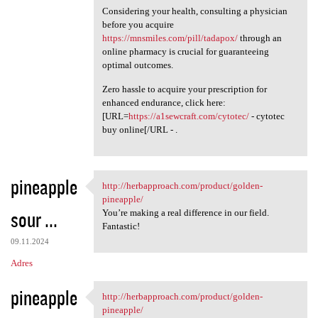
Considering your health, consulting a physician
before you acquire
https://mnsmiles.com/pill/tadapox/
through an
online pharmacy is crucial for guaranteeing
optimal outcomes.
Zero hassle to acquire your prescription for
enhanced endurance, click here:
[URL=
https://a1sewcraft.com/cytotec/
- cytotec
buy online[/URL - .
pineapple
http://herbapproach.com/product/golden-
http://herbapproach.com
pineapple/
sour ...
You’re making a real difference in our field.
Fantastic!
09.11.2024
Adres
pineapple
http://herbapproach.com/product/golden-
http://herbapproach.com
pineapple/