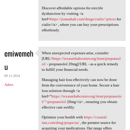
Discover affordable options for erectile
dysfunction by visiting <a
href=
https://jomsabah.com/drugs/cialis/>prices
for
cialis</a> , where you can buy your prescriptions
effortlessly.
emiwemeh
When unexpected expenses arise, consider
When unexpected expenses
[URL=
https://texasrehabcenter.org/item/propranol
u
ol/
- propranolol 20mg[/URL - as a quick remedy
to fulfill your financial needs.
09.11.2024
Managing hair loss effectively can now be done
Adres
from the convenience of your home. Secure a hair
loss solution through <a
href="
https://texasrehabcenter.org/item/propranolo
l/">propranolol
20mg</a> , ensuring you obtain
effective care swiftly.
Optimize your health with
https://coastal-
ims.com/drug/propecia/
, the premier source for
acquiring your medications. Our range offers