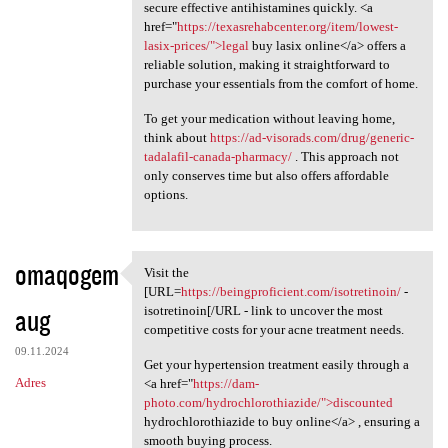
secure effective antihistamines quickly. <a
href="
https://texasrehabcenter.org/item/lowest-
lasix-prices/">legal
buy lasix online</a> offers a
reliable solution, making it straightforward to
purchase your essentials from the comfort of home.
To get your medication without leaving home,
think about
https://ad-visorads.com/drug/generic-
tadalafil-canada-pharmacy/
. This approach not
only conserves time but also offers affordable
options.
omaqogem
Visit the
Visit the [URL=https:/
[URL=
https://beingproficient.com/isotretinoin/
-
aug
isotretinoin[/URL - link to uncover the most
competitive costs for your acne treatment needs.
09.11.2024
Get your hypertension treatment easily through a
Adres
<a href="
https://dam-
photo.com/hydrochlorothiazide/">discounted
hydrochlorothiazide to buy online</a> , ensuring a
smooth buying process.