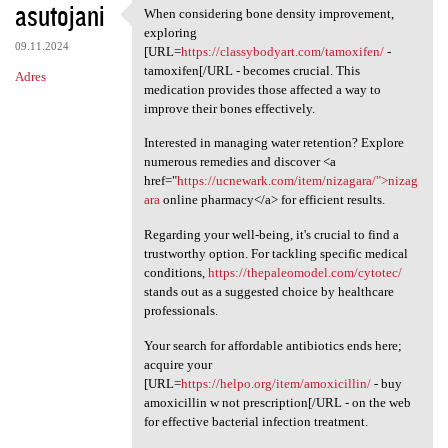
asutojani
When considering bone density improvement,
When considering bone density
exploring
09.11.2024
[URL=
https://classybodyart.com/tamoxifen/
-
tamoxifen[/URL - becomes crucial. This
Adres
medication provides those affected a way to
improve their bones effectively.
Interested in managing water retention? Explore
numerous remedies and discover <a
href="
https://ucnewark.com/item/nizagara/">nizag
ara
online pharmacy</a> for efficient results.
Regarding your well-being, it's crucial to find a
trustworthy option. For tackling specific medical
conditions,
https://thepaleomodel.com/cytotec/
stands out as a suggested choice by healthcare
professionals.
Your search for affordable antibiotics ends here;
acquire your
[URL=
https://helpo.org/item/amoxicillin/
- buy
amoxicillin w not prescription[/URL - on the web
for effective bacterial infection treatment.