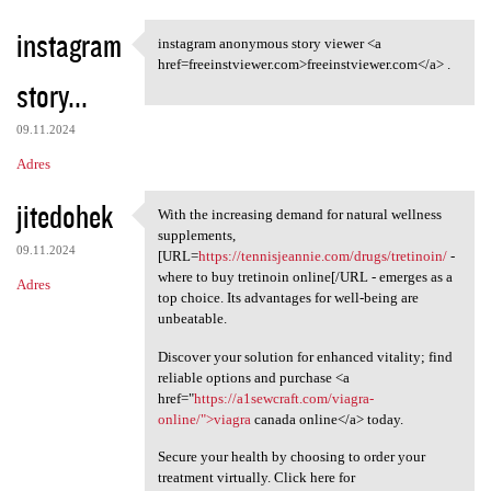
instagram
instagram anonymous story viewer <a
instagram anonymous story
href=freeinstviewer.com>freeinstviewer.com</a> .
story...
09.11.2024
Adres
jitedohek
With the increasing demand for natural wellness
With the increasing demand
supplements,
09.11.2024
[URL=
https://tennisjeannie.com/drugs/tretinoin/
-
where to buy tretinoin online[/URL - emerges as a
Adres
top choice. Its advantages for well-being are
unbeatable.
Discover your solution for enhanced vitality; find
reliable options and purchase <a
href="
https://a1sewcraft.com/viagra-
online/">viagra
canada online</a> today.
Secure your health by choosing to order your
treatment virtually. Click here for