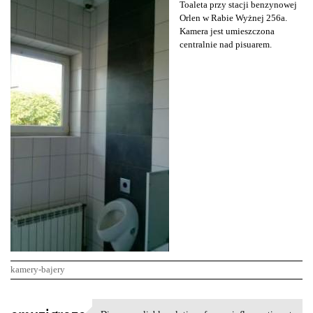
Toaleta przy stacji benzynowej
Orlen w Rabie Wyżnej 256a.
Kamera jest umieszczona
centralnie nad pisuarem.
kamery-bajery
K