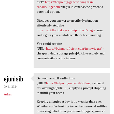
href="
https://helpo.org/generic-viagra-in-
canada/">generic
viagra in canada</a> present a
potential option.
Discover your answer to erectile dysfunction
effortlessly. Acquire
https://exitfloridakeys.com/product/viagra/
now
and regain your confidence that's been missing.
You could acquire
[URL=
https://beingproficient.com/item/viagra/
-
cheapest viagra dosage price[/URL - securely and
conveniently via the internet.
ejunisib
Get your amoxil easily from
Get your amoxil easily from
[URL=
https://helpo.org/amoxil-500mg/
- amoxil
09.11.2024
fast overnight[/URL - , supplying prompt shipping
to fulfill your needs.
Adres
Keeping allergies at bay is now easier than ever.
Whether you're looking to combat seasonal sniffles
or seeking relief from year-round triggers, you can