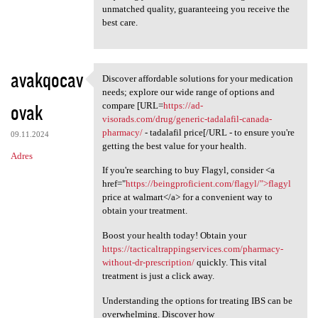
unmatched quality, guaranteeing you receive the
best care.
avakqocav
Discover affordable solutions for your medication
Discover affordable solutions
needs; explore our wide range of options and
ovak
compare [URL=
https://ad-
visorads.com/drug/generic-tadalafil-canada-
pharmacy/
- tadalafil price[/URL - to ensure you're
09.11.2024
getting the best value for your health.
Adres
If you're searching to buy Flagyl, consider <a
href="
https://beingproficient.com/flagyl/">flagyl
price at walmart</a> for a convenient way to
obtain your treatment.
Boost your health today! Obtain your
https://tacticaltrappingservices.com/pharmacy-
without-dr-prescription/
quickly. This vital
treatment is just a click away.
Understanding the options for treating IBS can be
overwhelming. Discover how