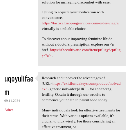
solution for managing discomfort with ease.
Opting to acquire your medication with
convenience,
https://tacticaltrappingservices.com/order-viagra/
virtually is a reliable choice.
To discover about improving feminine libido
without a doctor's prescription, explore our <a
href=
https://thecultivarte.com/item/priligy/>prilig
y</a>
.
uqoyulifae
Research and uncover the advantages of
Research and uncover the
[URL=
https://exitfloridakeys.com/product/nolvad
m
ex/
- generic nolvadex[/URL - for enhancing
fertility. Obtain it through our website to
commence your path to parenthood today.
09.11.2024
Adres
Many individuals look for effective treatments for
their stress. With various options available, it's
crucial to pick wisely. For those considering an
effective treatment, <a