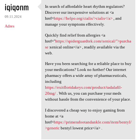
iqiqonm
In search of affordable heart rhythm regulators?
In search of affordable heart
Discover our inexpensive solutions at <a
09.11.2024
href=
https://helpo.org/cialis/>cialis</a>
, and
manage your symptoms effectively.
Adres
Quickly find relief from allergies <a
href="
https://spiderguardtek.com/xenical/">purcha
se
xenical online</a> , readily available via the
web.
Have you been searching for a reliable place to buy
your medications? Look no further! Our internet
pharmacy offers a wide array of pharmaceuticals,
including
https://exitfloridakeys.com/product/tadalafil-
20mg/
. With us, you can purchase your meds
without hassle from the convenience of your place.
I discovered a cheap way to enjoy gaming from
home at <a
href=
https://primerafootandankle.com/item/bentyl/
>generic
bentyl lowest price</a> .