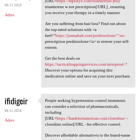
[URL=
https://mplseye.com/triamterene/]buy
09.11.2024
triamterene w not prescription[/URL] , ensuring
you receive your therapy in a timely manner.
Adres
Are you suffering from hair loss? Find out about
the top-rated solutions with <a
href="
https://jomsabah.com/prednisolone/">no
prescription prednisolone</a> to restore your self-
esteem.
Get the best deals on
https://tacticaltrappingservices.com/misoprost/
!
Discover your options for acquiring this
medication online and save on your next purchase.
ifidigeir
People seeking hypertension control treatments
People seeking hypertension
can consider a selection of pharmaceuticals,
09.11.2024
including
[URL=
https://frankfortamerican.com/clonidine/
-
Adres
clonidine online[/URL - for effective control.
Discover affordable alternatives to the brand-name