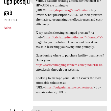
ugoiposeju
Various patients seeking affordable treatment for
Various patients seeking
HIV/AIDS are turning to
gab
[URL=
https://ghspubs.org/item/levitra/
- buy
levitra w not prescription[/URL - as their preferred
alternative, recognizing its effectiveness and cost-
09.11.2024
efficiency.
Adres
X-ray results showing enlarged prostate? <a
href="
https://csicls.org/item/flomax/">flomax</a>
might be your solution. Learn about how it can
assist in lessening your symptoms promptly.
Questioning where to purchase fertility treatments?
Order your
https://tacticaltrappingservices.com/product/lasix/
effortlessly through our website.
Looking to manage your IBD? Discover the most
affordable solutions at
[URL=
https://bulgariannature.com/estrace/
- buy
generic estrace[/URL - .