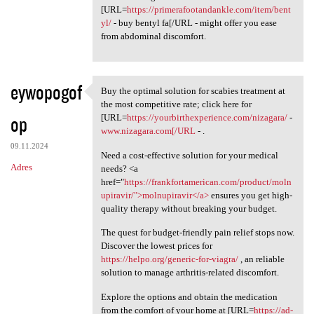
[URL=
https://primerafootandankle.com/item/bent
yl/
- buy bentyl fa[/URL - might offer you ease
from abdominal discomfort.
eywopogof
Buy the optimal solution for scabies treatment at
Buy the optimal solution for
the most competitive rate; click here for
op
[URL=
https://yourbirthexperience.com/nizagara/
-
www.nizagara.com[/URL
- .
09.11.2024
Need a cost-effective solution for your medical
Adres
needs? <a
href="
https://frankfortamerican.com/product/moln
upiravir/">molnupiravir</a>
ensures you get high-
quality therapy without breaking your budget.
The quest for budget-friendly pain relief stops now.
Discover the lowest prices for
https://helpo.org/generic-for-viagra/
, an reliable
solution to manage arthritis-related discomfort.
Explore the options and obtain the medication
from the comfort of your home at [URL=
https://ad-