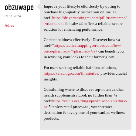
obzuwape
Improve your lifestyle effortlessly by opting to
Improve your lifestyle
purchase high-quality medication online. <a
09.11.2024
href=
https://driverstestingmi.com/pill/triamterene/
>triamterene
for sale</a> offers a reliable, secure
Adres
solution for enhancing performance.
Combat baldness effectively! Discover how <a
href="
https://tacticaltrappingservices.com/low-
price-pharmacy/">pharmacy</a>
can benefit you
in reviving your locks to their former glory.
For users seeking reliable hair loss solutions,
https://karachigo.com/finasteride/
provides crucial
insights.
Questioning where to discover top-notch cardiac
health supplements? Look no further than <a
href=
https://csicls.org/drugs/prednisone/>predniso
ne
5 tablets retail price</a> , your premier
destination for every one of your cardiac wellness
products.