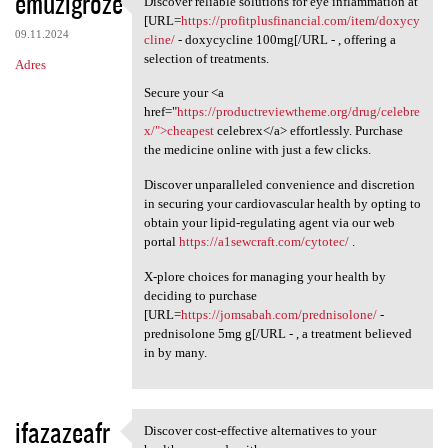
emuzigroze
Discover reliable solutions for eye inflammation at
Discover reliable solutions
o
[URL=
https://profitplusfinancial.com/item/doxycy
09.11.2024
m
cline/
- doxycycline 100mg[/URL - , offering a
selection of treatments.
Adres
e
Secure your <a
n
href="
https://productreviewtheme.org/drug/celebre
t
x/">cheapest
celebrex</a> effortlessly. Purchase
the medicine online with just a few clicks.
a
r
Discover unparalleled convenience and discretion
in securing your cardiovascular health by opting to
z
obtain your lipid-regulating agent via our web
e
portal
https://a1sewcraft.com/cytotec/
.
X-plore choices for managing your health by
deciding to purchase
[URL=
https://jomsabah.com/prednisolone/
-
prednisolone 5mg g[/URL - , a treatment believed
in by many.
ifazazeafr
Discover cost-effective alternatives to your
Discover cost-effective