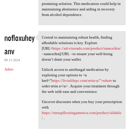
promising solution. This medication could help in
maintaining abstinence and aiding in recovery
from alcohol dependence.
nofloxuhey
Central to maintaining robust health, finding
Central to maintaining robust
affordable solutions is key. Explore
anv
[URL=
https://ad-visorads.com/product/tamoxifen/
- tamoxifen[/URL - to ensure your well-being
doesn’t drain your wallet.
09.11.2024
Adres
Unlock access to antifungal medication by
exploring your options to <a
href="
https://livinlifepc.com/retin-a/">where
to
order retin a</a> . Acquire your treatment through
the web with ease and convenience.
Uncover discounts when you buy your prescription
with
https://stroupflooringamerica.com/product/sildalis
/
.