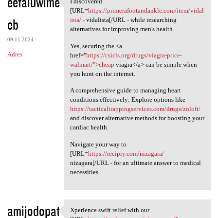
eefaluwime
I discovered
I discovered [URL=https:/
[URL=
https://primerafootandankle.com/item/vidal
eb
ista/
- vidalista[/URL - while researching
alternatives for improving men's health.
09.11.2024
Yes, securing the <a
Adres
href="
https://csicls.org/drugs/viagra-price-
walmart/">cheap
viagra</a> can be simple when
you hunt on the internet.
A comprehensive guide to managing heart
conditions effectively: Explore options like
https://tacticaltrappingservices.com/drugs/zoloft/
and discover alternative methods for boosting your
cardiac health.
Navigate your way to
[URL=
https://recipiy.com/nizagara/
-
nizagara[/URL - for an ultimate answer to medical
necessities.
amijodopat
Xperience swift relief with our
Xperience swift relief with