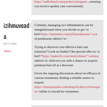
https://sadlerland.com/product/nizagara/
, ensuring
you receive quality care conveniently.
izihmuvead
Certainly, managing eye inflammation can be
Certainly, managing eye
straightforward when you decide to get <a
a
href=
https://mnsmiles.com/pill/prednisone/>cost
of prednisone tablets</a> .
09.11.2024
Trying to discover cost-effective hair care
Adres
solutions? Look no further! Our special offer on <a
href="
https://maker2u.com/item/orlistat/">orlistat
tablets</a> delivers you with a chance to acquire
premium hair oil at a discount.
Given the ongoing discussions about its efficacy in
various treatments, finding a reliable source to
acquire
https://tennisjeannie.com/drugs/hydroxychloroqui
ne/
online is crucial for consumers.