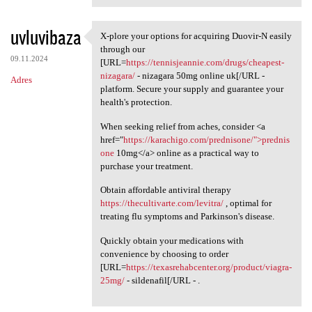
uvluvibaza
X-plore your options for acquiring Duovir-N easily
X-plore your options for
through our
09.11.2024
[URL=
https://tennisjeannie.com/drugs/cheapest-
nizagara/
- nizagara 50mg online uk[/URL -
Adres
platform. Secure your supply and guarantee your
health's protection.
When seeking relief from aches, consider <a
href="
https://karachigo.com/prednisone/">prednis
one
10mg</a> online as a practical way to
purchase your treatment.
Obtain affordable antiviral therapy
https://thecultivarte.com/levitra/
, optimal for
treating flu symptoms and Parkinson's disease.
Quickly obtain your medications with
convenience by choosing to order
[URL=
https://texasrehabcenter.org/product/viagra-
25mg/
- sildenafil[/URL - .