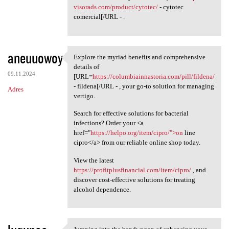
visorads.com/product/cytotec/
- cytotec
comercial[/URL - .
aneuuowoy
Explore the myriad benefits and comprehensive
Explore the myriad benefits
details of
09.11.2024
[URL=
https://columbiainnastoria.com/pill/fildena/
- fildena[/URL - , your go-to solution for managing
Adres
vertigo.
Search for effective solutions for bacterial
infections? Order your <a
href="
https://helpo.org/item/cipro/">on
line
cipro</a> from our reliable online shop today.
View the latest
https://profitplusfinancial.com/item/cipro/
, and
discover cost-effective solutions for treating
alcohol dependence.