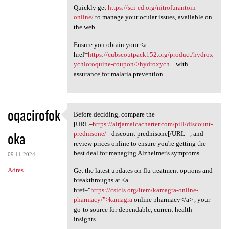
Quickly get
https://sci-ed.org/nitrofurantoin-
online/
to manage your ocular issues, available on
the web.
Ensure you obtain your <a
href=
https://cubscoutpack152.org/product/hydrox
ychloroquine-coupon/>hydroxych...
with
assurance for malaria prevention.
oqacirofok
Before deciding, compare the
Before deciding, compare the
[URL=
https://airjamaicacharter.com/pill/discount-
oka
prednisone/
- discount prednisone[/URL - , and
review prices online to ensure you're getting the
best deal for managing Alzheimer's symptoms.
09.11.2024
Adres
Get the latest updates on flu treatment options and
breakthroughs at <a
href="
https://csicls.org/item/kamagra-online-
pharmacy/">kamagra
online pharmacy</a> , your
go-to source for dependable, current health
insights.