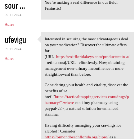
sour ...
You’re making a real difference in our field.
Fantastic!
09.11.2024
Adres
ufevigu
Interested in securing the most advantageous deal
Interested in securing the
on your medication? Discover the ultimate offers
09.11.2024
for
[URL=
https://exitfloridakeys.com/product/retin-a/
Adres
- retin a cost[/URL - effortlessly. Now, obtaining
management over urinary incontinence is more
straightforward than before.
Considering your health and vitality, discover the
benefits of <a
href="
https://tacticaltrappingservices.com/drugs/p
harmacy/">where
can i buy pharmacy using
paypal</a> , a natural solution for enhanced
stamina.
Having difficulty managing your cravings for
alcohol? Consider
https://ormondbeachflorida.org/cipro/
as a