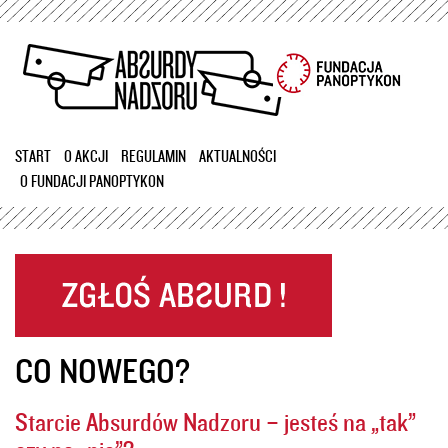
Przejdź
do
treści
START
O AKCJI
REGULAMIN
AKTUALNOŚCI
O FUNDACJI PANOPTYKON
CO NOWEGO?
Starcie Absurdów Nadzoru – jesteś na „tak”