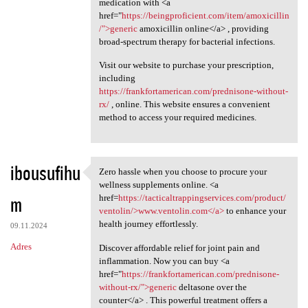
medication with <a
href="
https://beingproficient.com/item/amoxicillin
/">generic
amoxicillin online</a> , providing
broad-spectrum therapy for bacterial infections.
Visit our website to purchase your prescription,
including
https://frankfortamerican.com/prednisone-without-
rx/
, online. This website ensures a convenient
method to access your required medicines.
ibousufihu
Zero hassle when you choose to procure your
Zero hassle when you choose
wellness supplements online. <a
m
href=
https://tacticaltrappingservices.com/product/
ventolin/>www.ventolin.com</a>
to enhance your
health journey effortlessly.
09.11.2024
Adres
Discover affordable relief for joint pain and
inflammation. Now you can buy <a
href="
https://frankfortamerican.com/prednisone-
without-rx/">generic
deltasone over the
counter</a> . This powerful treatment offers a