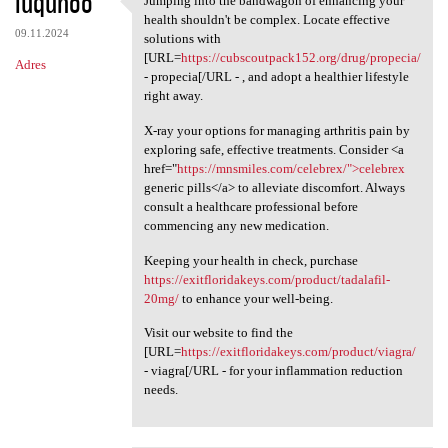
luqunoo
Jumping into the bandwagon of enhancing your
Jumping into the bandwagon of
health shouldn't be complex. Locate effective
09.11.2024
solutions with
[URL=
https://cubscoutpack152.org/drug/propecia/
Adres
- propecia[/URL - , and adopt a healthier lifestyle
right away.
X-ray your options for managing arthritis pain by
exploring safe, effective treatments. Consider <a
href="
https://mnsmiles.com/celebrex/">celebrex
generic pills</a> to alleviate discomfort. Always
consult a healthcare professional before
commencing any new medication.
Keeping your health in check, purchase
https://exitfloridakeys.com/product/tadalafil-
20mg/
to enhance your well-being.
Visit our website to find the
[URL=
https://exitfloridakeys.com/product/viagra/
- viagra[/URL - for your inflammation reduction
needs.