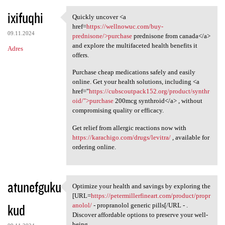
ixifuqhi
Quickly uncover <a
Quickly uncover <a href=https
href=
https://wellnowuc.com/buy-
09.11.2024
prednisone/>purchase
prednisone from canada</a>
and explore the multifaceted health benefits it
Adres
offers.
Purchase cheap medications safely and easily
online. Get your health solutions, including <a
href="
https://cubscoutpack152.org/product/synthr
oid/">purchase
200mcg synthroid</a> , without
compromising quality or efficacy.
Get relief from allergic reactions now with
https://karachigo.com/drugs/levitra/
, available for
ordering online.
atunefguku
Optimize your health and savings by exploring the
Optimize your health and
[URL=
https://petermillerfineart.com/product/propr
kud
anolol/
- propranolol generic pills[/URL - .
Discover affordable options to preserve your well-
being.