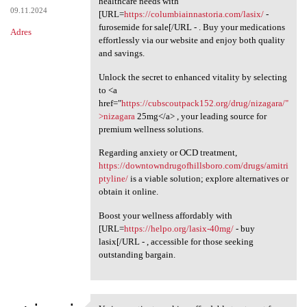
healthcare needs with
09.11.2024
[URL=
https://columbiainnastoria.com/lasix/
-
furosemide for sale[/URL - . Buy your medications
Adres
effortlessly via our website and enjoy both quality
and savings.
Unlock the secret to enhanced vitality by selecting
to <a
href="
https://cubscoutpack152.org/drug/nizagara/"
>nizagara
25mg</a> , your leading source for
premium wellness solutions.
Regarding anxiety or OCD treatment,
https://downtowndrugofhillsboro.com/drugs/amitri
ptyline/
is a viable solution; explore alternatives or
obtain it online.
Boost your wellness affordably with
[URL=
https://helpo.org/lasix-40mg/
- buy
lasix[/URL - , accessible for those seeking
outstanding bargain.