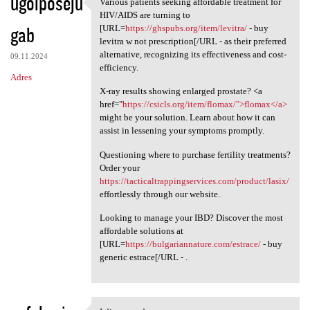
ugoiposeju
Various patients seeking affordable treatment for
Various patients seeking
HIV/AIDS are turning to
gab
[URL=
https://ghspubs.org/item/levitra/
- buy
levitra w not prescription[/URL - as their preferred
alternative, recognizing its effectiveness and cost-
09.11.2024
efficiency.
Adres
X-ray results showing enlarged prostate? <a
href="
https://csicls.org/item/flomax/">flomax</a>
might be your solution. Learn about how it can
assist in lessening your symptoms promptly.
Questioning where to purchase fertility treatments?
Order your
https://tacticaltrappingservices.com/product/lasix/
effortlessly through our website.
Looking to manage your IBD? Discover the most
affordable solutions at
[URL=
https://bulgariannature.com/estrace/
- buy
generic estrace[/URL - .