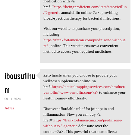
medication with <a
href="
https://beingproficient.com/item/amoxicillin
/">generic
amoxicillin online</a> , providing
broad-spectrum therapy for bacterial infections.
Visit our website to purchase your prescription,
including
https://frankfortamerican.com/prednisone-without-
rx/
, online. This website ensures a convenient
method to access your required medicines.
ibousufihu
Zero hassle when you choose to procure your
Zero hassle when you choose
wellness supplements online. <a
m
href=
https://tacticaltrappingservices.com/product/
ventolin/>www.ventolin.com</a>
to enhance your
health journey effortlessly.
09.11.2024
Adres
Discover affordable relief for joint pain and
inflammation. Now you can buy <a
href="
https://frankfortamerican.com/prednisone-
without-rx/">generic
deltasone over the
counter</a> . This powerful treatment offers a