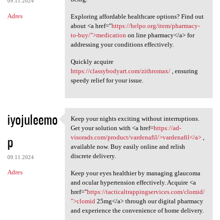
09.11.2024
Adres
Exploring affordable healthcare options? Find out
about <a href="
https://helpo.org/item/pharmacy-
to-buy/">medication
on line pharmacy</a> for
addressing your conditions effectively.
Quickly acquire
https://classybodyart.com/zithromax/
, ensuring
speedy relief for your issue.
iyojuleemo
Keep your nights exciting without interruptions.
Keep your nights exciting
Get your solution with <a href=
https://ad-
p
visorads.com/product/vardenafil/>vardenafil</a>
,
available now. Buy easily online and relish
discrete delivery.
09.11.2024
Adres
Keep your eyes healthier by managing glaucoma
and ocular hypertension effectively. Acquire <a
href="
https://tacticaltrappingservices.com/clomid/
">clomid
25mg</a> through our digital pharmacy
and experience the convenience of home delivery.