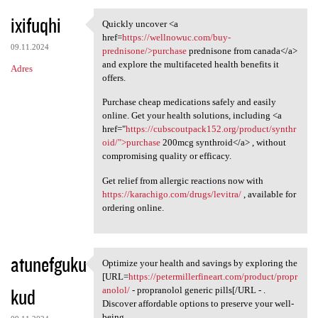
ixifuqhi
Quickly uncover <a
Quickly uncover <a href=https
href=
https://wellnowuc.com/buy-
09.11.2024
prednisone/>purchase
prednisone from canada</a>
and explore the multifaceted health benefits it
Adres
offers.
Purchase cheap medications safely and easily
online. Get your health solutions, including <a
href="
https://cubscoutpack152.org/product/synthr
oid/">purchase
200mcg synthroid</a> , without
compromising quality or efficacy.
Get relief from allergic reactions now with
https://karachigo.com/drugs/levitra/
, available for
ordering online.
atunefguku
Optimize your health and savings by exploring the
Optimize your health and
[URL=
https://petermillerfineart.com/product/propr
kud
anolol/
- propranolol generic pills[/URL - .
Discover affordable options to preserve your well-
being.