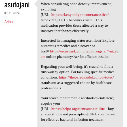
asutojani
When considering bone density improvement,
When considering bone density
exploring
09.11.2024
[URL=
https://classybodyart.com/tamoxifen/
-
tamoxifen[/URL - becomes crucial. This
Adres
medication provides those affected a way to
improve their bones effectively.
Interested in managing water retention? Explore
numerous remedies and discover <a
href="
https://ucnewark.com/item/nizagara/">nizag
ara
online pharmacy</a> for efficient results.
Regarding your well-being, it's crucial to find a
trustworthy option. For tackling specific medical
conditions,
https://thepaleomodel.com/cytotec/
stands out as a suggested choice by healthcare
professionals.
Your search for affordable antibiotics ends here;
acquire your
[URL=
https://helpo.org/item/amoxicillin/
- buy
amoxicillin w not prescription[/URL - on the web
for effective bacterial infection treatment.