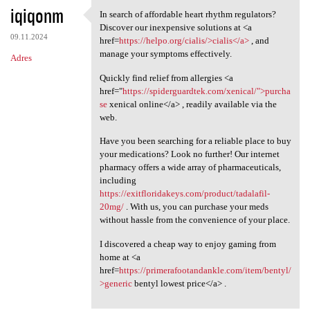
iqiqonm
In search of affordable heart rhythm regulators?
In search of affordable heart
Discover our inexpensive solutions at <a
09.11.2024
href=
https://helpo.org/cialis/>cialis</a>
, and
manage your symptoms effectively.
Adres
Quickly find relief from allergies <a
href="
https://spiderguardtek.com/xenical/">purcha
se
xenical online</a> , readily available via the
web.
Have you been searching for a reliable place to buy
your medications? Look no further! Our internet
pharmacy offers a wide array of pharmaceuticals,
including
https://exitfloridakeys.com/product/tadalafil-
20mg/
. With us, you can purchase your meds
without hassle from the convenience of your place.
I discovered a cheap way to enjoy gaming from
home at <a
href=
https://primerafootandankle.com/item/bentyl/
>generic
bentyl lowest price</a> .