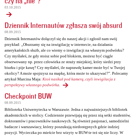
czy na „nie”?
03.10.2015
Dziennik Internautów zgłasza swój absurd
08.09.2015
Dziennik Internautów dołączył się do naszej akcji i zgłosił nam swój
przykład: „Oburzamy się na inwigilację w internecie, na działania
amerykańskich służb, ale co wiemy o inwigilacji na własnym podwórku?
Czy myślałeś, że gdy stoisz sobie pod blokiem, możesz być ciągle
obserwowany np. przez człowieka ze straży miejskiej, który siedzi przy
biurku i pije kawę? Czy myślałeś, ile naprawdę kamer może być w Twojej
okolicy? A może spojrzysz na mapkę, która może to ukazywać?”. Polecamy
artykuł Marcina Maja:
Ktoś nasikał pod kamerą, czyli inwigilacja z
perspektywy własnego podwórka
.
Checkpoint BUW
08.09.2015
Biblioteka Uniwersytecka w Warszawie. Jedna z najważniejszych bibliotek
akademickich w stolicy. Codziennie przewijają się przez nią setki studentów,
doktorantów i pracowników naukowych. Są również pasjonaci, samodzielni
badacze i warszawiacy, którzy poszukują niedostępnych gdzie indziej
pozycji. Wycieczka po mieście bez wizyty w BUW-ie też się nie liczy. W