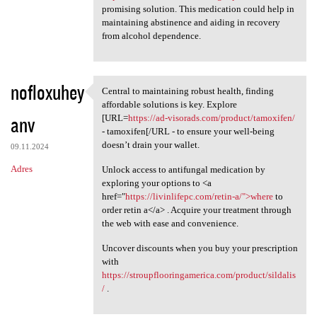
promising solution. This medication could help in
maintaining abstinence and aiding in recovery
from alcohol dependence.
nofloxuhey
Central to maintaining robust health, finding
Central to maintaining robust
affordable solutions is key. Explore
anv
[URL=
https://ad-visorads.com/product/tamoxifen/
- tamoxifen[/URL - to ensure your well-being
doesn’t drain your wallet.
09.11.2024
Adres
Unlock access to antifungal medication by
exploring your options to <a
href="
https://livinlifepc.com/retin-a/">where
to
order retin a</a> . Acquire your treatment through
the web with ease and convenience.
Uncover discounts when you buy your prescription
with
https://stroupflooringamerica.com/product/sildalis
/
.