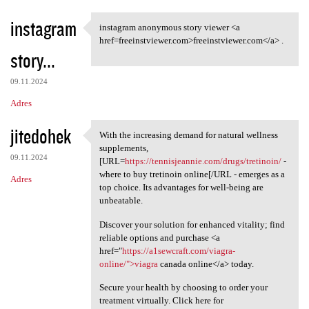
instagram
instagram anonymous story viewer <a
instagram anonymous story
href=freeinstviewer.com>freeinstviewer.com</a> .
story...
09.11.2024
Adres
jitedohek
With the increasing demand for natural wellness
With the increasing demand
supplements,
09.11.2024
[URL=
https://tennisjeannie.com/drugs/tretinoin/
-
where to buy tretinoin online[/URL - emerges as a
Adres
top choice. Its advantages for well-being are
unbeatable.
Discover your solution for enhanced vitality; find
reliable options and purchase <a
href="
https://a1sewcraft.com/viagra-
online/">viagra
canada online</a> today.
Secure your health by choosing to order your
treatment virtually. Click here for