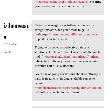
https://sadlerland.com/product/nizagara/
, ensuring
you receive quality care conveniently.
izihmuvead
Certainly, managing eye inflammation can be
Certainly, managing eye
straightforward when you decide to get <a
a
href=
https://mnsmiles.com/pill/prednisone/>cost
of prednisone tablets</a> .
09.11.2024
Trying to discover cost-effective hair care
Adres
solutions? Look no further! Our special offer on <a
href="
https://maker2u.com/item/orlistat/">orlistat
tablets</a> delivers you with a chance to acquire
premium hair oil at a discount.
Given the ongoing discussions about its efficacy in
various treatments, finding a reliable source to
acquire
https://tennisjeannie.com/drugs/hydroxychloroqui
ne/
online is crucial for consumers.