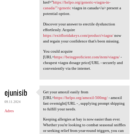
href="
https://helpo.org/generic-viagra-in-
canada/">generic
viagra in canada</a> present a
potential option.
Discover your answer to erectile dysfunction
effortlessly. Acquire
https://exitfloridakeys.com/product/viagra/
now
and regain your confidence that's been missing.
You could acquire
[URL=
https://beingproficient.com/item/viagra/
-
cheapest viagra dosage price[/URL - securely and
conveniently via the internet.
ejunisib
Get your amoxil easily from
Get your amoxil easily from
[URL=
https://helpo.org/amoxil-500mg/
- amoxil
09.11.2024
fast overnight[/URL - , supplying prompt shipping
to fulfill your needs.
Adres
Keeping allergies at bay is now easier than ever.
Whether you're looking to combat seasonal sniffles
or seeking relief from year-round triggers, you can