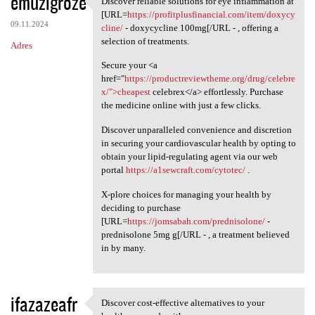
emuzigroze
Discover reliable solutions for eye inflammation at
Discover reliable solutions
o
[URL=
https://profitplusfinancial.com/item/doxycy
09.11.2024
m
cline/
- doxycycline 100mg[/URL - , offering a
selection of treatments.
Adres
e
Secure your <a
n
href="
https://productreviewtheme.org/drug/celebre
t
x/">cheapest
celebrex</a> effortlessly. Purchase
the medicine online with just a few clicks.
a
r
Discover unparalleled convenience and discretion
in securing your cardiovascular health by opting to
z
obtain your lipid-regulating agent via our web
e
portal
https://a1sewcraft.com/cytotec/
.
X-plore choices for managing your health by
deciding to purchase
[URL=
https://jomsabah.com/prednisolone/
-
prednisolone 5mg g[/URL - , a treatment believed
in by many.
ifazazeafr
Discover cost-effective alternatives to your
Discover cost-effective