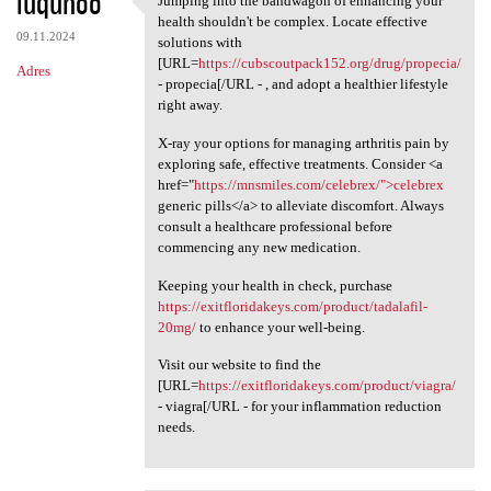
luqunoo
Jumping into the bandwagon of enhancing your
Jumping into the bandwagon of
health shouldn't be complex. Locate effective
09.11.2024
solutions with
[URL=
https://cubscoutpack152.org/drug/propecia/
Adres
- propecia[/URL - , and adopt a healthier lifestyle
right away.
X-ray your options for managing arthritis pain by
exploring safe, effective treatments. Consider <a
href="
https://mnsmiles.com/celebrex/">celebrex
generic pills</a> to alleviate discomfort. Always
consult a healthcare professional before
commencing any new medication.
Keeping your health in check, purchase
https://exitfloridakeys.com/product/tadalafil-
20mg/
to enhance your well-being.
Visit our website to find the
[URL=
https://exitfloridakeys.com/product/viagra/
- viagra[/URL - for your inflammation reduction
needs.