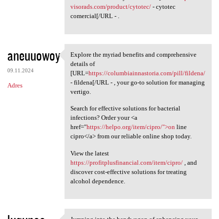
visorads.com/product/cytotec/
- cytotec
comercial[/URL - .
aneuuowoy
Explore the myriad benefits and comprehensive
Explore the myriad benefits
details of
09.11.2024
[URL=
https://columbiainnastoria.com/pill/fildena/
- fildena[/URL - , your go-to solution for managing
Adres
vertigo.
Search for effective solutions for bacterial
infections? Order your <a
href="
https://helpo.org/item/cipro/">on
line
cipro</a> from our reliable online shop today.
View the latest
https://profitplusfinancial.com/item/cipro/
, and
discover cost-effective solutions for treating
alcohol dependence.