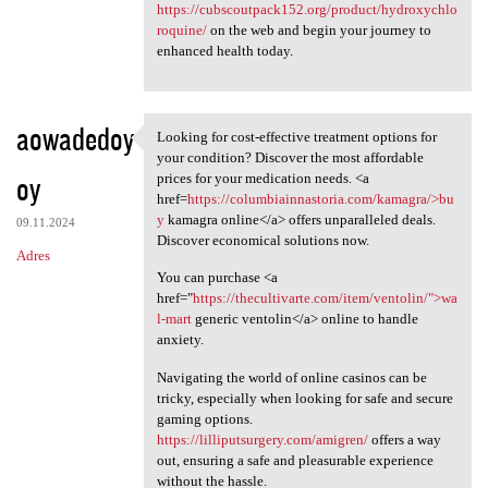
https://cubscoutpack152.org/product/hydroxychlo
roquine/
on the web and begin your journey to
enhanced health today.
aowadedoy
Looking for cost-effective treatment options for
Looking for cost-effective
your condition? Discover the most affordable
oy
prices for your medication needs. <a
href=
https://columbiainnastoria.com/kamagra/>bu
y
kamagra online</a> offers unparalleled deals.
09.11.2024
Discover economical solutions now.
Adres
You can purchase <a
href="
https://thecultivarte.com/item/ventolin/">wa
l-mart
generic ventolin</a> online to handle
anxiety.
Navigating the world of online casinos can be
tricky, especially when looking for safe and secure
gaming options.
https://lilliputsurgery.com/amigren/
offers a way
out, ensuring a safe and pleasurable experience
without the hassle.