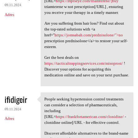
[URL=
https://mplseye.com/triamterene/]buy
09.11.2024
triamterene w not prescription[/URL] , ensuring
you receive your therapy in a timely manner.
Adres
Are you suffering from hair loss? Find out about
the top-rated solutions with <a
href="
https://jomsabah.com/prednisolone/">no
prescription prednisolone</a> to restore your self-
esteem.
Get the best deals on
https://tacticaltrappingservices.com/misoprost/
!
Discover your options for acquiring this
medication online and save on your next purchase.
ifidigeir
People seeking hypertension control treatments
People seeking hypertension
can consider a selection of pharmaceuticals,
09.11.2024
including
[URL=
https://frankfortamerican.com/clonidine/
-
Adres
clonidine online[/URL - for effective control.
Discover affordable alternatives to the brand-name