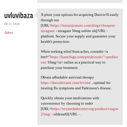
uvluvibaza
X-plore your options for acquiring Duovir-N easily
X-plore your options for
through our
09.11.2024
[URL=
https://tennisjeannie.com/drugs/cheapest-
nizagara/
- nizagara 50mg online uk[/URL -
Adres
platform. Secure your supply and guarantee your
health's protection.
When seeking relief from aches, consider <a
href="
https://karachigo.com/prednisone/">prednis
one
10mg</a> online as a practical way to
purchase your treatment.
Obtain affordable antiviral therapy
https://thecultivarte.com/levitra/
, optimal for
treating flu symptoms and Parkinson's disease.
Quickly obtain your medications with
convenience by choosing to order
[URL=
https://texasrehabcenter.org/product/viagra-
25mg/
- sildenafil[/URL - .