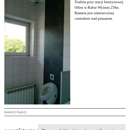
Toaleta przy stacji benzynowej
Orlen w Rabie Wyżnej 256a.
Kamera jest umieszczona
centralnie nad pisuarem.
kamery-bajery
K