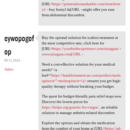
[URL=
https://primerafootandankle.com/item/bent
yl/
- buy bentyl fa[/URL - might offer you ease
from abdominal discomfort.
eywopogof
Buy the optimal solution for scabies treatment at
Buy the optimal solution for
the most competitive rate; click here for
op
[URL=
https://yourbirthexperience.com/nizagara/
-
www.nizagara.com[/URL
- .
09.11.2024
Need a cost-effective solution for your medical
Adres
needs? <a
href="
https://frankfortamerican.com/product/moln
upiravir/">molnupiravir</a>
ensures you get high-
quality therapy without breaking your budget.
The quest for budget-friendly pain relief stops now.
Discover the lowest prices for
https://helpo.org/generic-for-viagra/
, an reliable
solution to manage arthritis-related discomfort.
Explore the options and obtain the medication
from the comfort of your home at [URL=
https://ad-