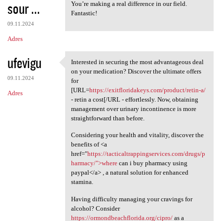
sour ...
You’re making a real difference in our field.
Fantastic!
09.11.2024
Adres
ufevigu
Interested in securing the most advantageous deal
Interested in securing the
on your medication? Discover the ultimate offers
09.11.2024
for
[URL=
https://exitfloridakeys.com/product/retin-a/
Adres
- retin a cost[/URL - effortlessly. Now, obtaining
management over urinary incontinence is more
straightforward than before.
Considering your health and vitality, discover the
benefits of <a
href="
https://tacticaltrappingservices.com/drugs/p
harmacy/">where
can i buy pharmacy using
paypal</a> , a natural solution for enhanced
stamina.
Having difficulty managing your cravings for
alcohol? Consider
https://ormondbeachflorida.org/cipro/
as a