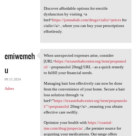
Discover affordable options for erectile
dysfunction by visiting <a
href=
https://jomsabah.com/drugs/cialis/>prices
for
cialis</a> , where you can buy your prescriptions
effortlessly.
emiwemeh
When unexpected expenses arise, consider
When unexpected expenses
[URL=
https://texasrehabcenter.org/item/propranol
u
ol/
- propranolol 20mg[/URL - as a quick remedy
to fulfill your financial needs.
09.11.2024
Managing hair loss effectively can now be done
Adres
from the convenience of your home. Secure a hair
loss solution through <a
href="
https://texasrehabcenter.org/item/propranolo
l/">propranolol
20mg</a> , ensuring you obtain
effective care swiftly.
Optimize your health with
https://coastal-
ims.com/drug/propecia/
, the premier source for
acquiring your medications. Our range offers