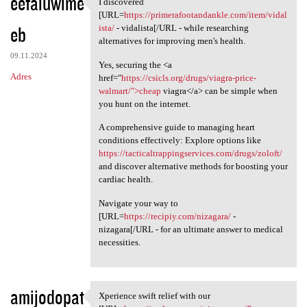
eefaluwime
I discovered
I discovered [URL=https:/
[URL=
https://primerafootandankle.com/item/vidal
eb
ista/
- vidalista[/URL - while researching
alternatives for improving men's health.
09.11.2024
Yes, securing the <a
Adres
href="
https://csicls.org/drugs/viagra-price-
walmart/">cheap
viagra</a> can be simple when
you hunt on the internet.
A comprehensive guide to managing heart
conditions effectively: Explore options like
https://tacticaltrappingservices.com/drugs/zoloft/
and discover alternative methods for boosting your
cardiac health.
Navigate your way to
[URL=
https://recipiy.com/nizagara/
-
nizagara[/URL - for an ultimate answer to medical
necessities.
amijodopat
Xperience swift relief with our
Xperience swift relief with