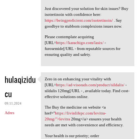
Just discovered your solution for skin issues? Buy
isotretinoin with confidence here:
https://beingproficient.com/isotretinoin/
. Say
goodbye to stubborn complexions issues now.
Please contemplate acquiring
[URL=
https://karachigo.com/lasix/
-
furosemide[/URL - from reputable sources for
ensuring quality and safety.
hulaqizidu
Zero in on enhancing your vitality with
Zero in on enhancing your
[URL=
https://ad-visorads.com/product/sildalis/
-
cu
sildalis 120mg[/URL - , available today. Find cost-
effective solutions online.
09.11.2024
The Buy the medicine on website <a
Adres
href="
https://livinlifepc.com/levitra-
20mg/">levitra
20mg</a> ensures your health
needs are met with convenience and efficiency.
Your health is our priority; order