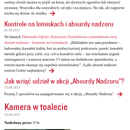
wolnej chwili można tu pójść na kawę, do słynnych ogrodów lub obejrzeć
wystawę. Wszystko dla wszystkich, od ręki i na miejscu. No tak, ale najpierw
trzeba się dostać do środka.
Kontrole na lotniskach i absurdy nadzoru
01.09.2015
Na łamach
Dziennika Opinii, Katarzyna Szymielewicz przedstawia swój
absurd nadzoru – kontrole na lotniskach
: „Dokładnie ten sam przedmiot –
ładowarka, kawałek kabla, but na podwyższonej podeszwie, pasek, kawałek
metalu gdzieś przy ciele, czy coś w kształcie tuby – raz uruchamia sygnał
ostrzegawczy i oznacza stracone 15 minut na dodatkowe sprawdzenie, a
innym razem okazuje się zupełnie niewidzialny”. A jaki absurd nadzoru
uwiera Ciebie najbardziej?
Jak wziąć udział w akcji „Absurdy Nadzoru"?
25.08.2015
Poznaj 5 sposobów na zaangażowanie się w akcję „Absurdy Nadzoru".
Kamera w toalecie
10.09.2015
Nadesłany przez:
F.Sz