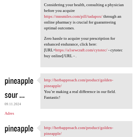
Considering your health, consulting a physician
before you acquire
https://mnsmiles.com/pill/tadapox/
through an
online pharmacy is crucial for guaranteeing
optimal outcomes.
Zero hassle to acquire your prescription for
enhanced endurance, click here:
[URL=
https://a1sewcraft.com/cytotec/
- cytotec
buy online[/URL - .
pineapple
http://herbapproach.com/product/golden-
http://herbapproach.com
pineapple/
sour ...
You’re making a real difference in our field.
Fantastic!
09.11.2024
Adres
pineapple
http://herbapproach.com/product/golden-
http://herbapproach.com
pineapple/