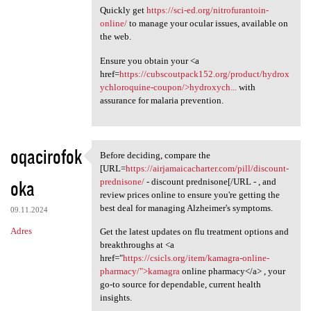
Quickly get
https://sci-ed.org/nitrofurantoin-
online/
to manage your ocular issues, available on
the web.
Ensure you obtain your <a
href=
https://cubscoutpack152.org/product/hydrox
ychloroquine-coupon/>hydroxych...
with
assurance for malaria prevention.
oqacirofok
Before deciding, compare the
Before deciding, compare the
[URL=
https://airjamaicacharter.com/pill/discount-
oka
prednisone/
- discount prednisone[/URL - , and
review prices online to ensure you're getting the
best deal for managing Alzheimer's symptoms.
09.11.2024
Adres
Get the latest updates on flu treatment options and
breakthroughs at <a
href="
https://csicls.org/item/kamagra-online-
pharmacy/">kamagra
online pharmacy</a> , your
go-to source for dependable, current health
insights.