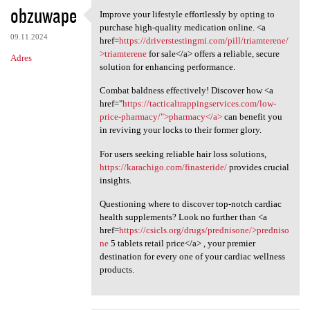
obzuwape
Improve your lifestyle effortlessly by opting to
Improve your lifestyle
purchase high-quality medication online. <a
09.11.2024
href=
https://driverstestingmi.com/pill/triamterene/
>triamterene
for sale</a> offers a reliable, secure
Adres
solution for enhancing performance.
Combat baldness effectively! Discover how <a
href="
https://tacticaltrappingservices.com/low-
price-pharmacy/">pharmacy</a>
can benefit you
in reviving your locks to their former glory.
For users seeking reliable hair loss solutions,
https://karachigo.com/finasteride/
provides crucial
insights.
Questioning where to discover top-notch cardiac
health supplements? Look no further than <a
href=
https://csicls.org/drugs/prednisone/>predniso
ne
5 tablets retail price</a> , your premier
destination for every one of your cardiac wellness
products.