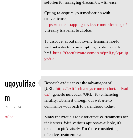
solution for managing discomfort with ease.
Opting to acquire your medication with
convenience,
https://tacticaltrappingservices.com/order-viagra/
virtually is a reliable choice.
To discover about improving feminine libido
without a doctor's prescription, explore our <a
href=
https://thecultivarte.com/item/priligy/>prilig
y</a>
.
uqoyulifae
Research and uncover the advantages of
Research and uncover the
[URL=
https://exitfloridakeys.com/product/nolvad
m
ex/
- generic nolvadex[/URL - for enhancing
fertility. Obtain it through our website to
commence your path to parenthood today.
09.11.2024
Adres
Many individuals look for effective treatments for
their stress. With various options available, it's
crucial to pick wisely. For those considering an
effective treatment, <a