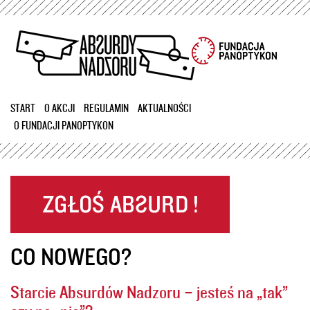
Przejdź
do
treści
START
O AKCJI
REGULAMIN
AKTUALNOŚCI
O FUNDACJI PANOPTYKON
CO NOWEGO?
Starcie Absurdów Nadzoru – jesteś na „tak”