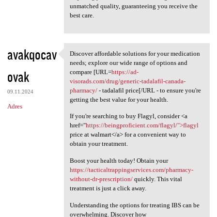
unmatched quality, guaranteeing you receive the
best care.
avakqocav
Discover affordable solutions for your medication
Discover affordable solutions
needs; explore our wide range of options and
ovak
compare [URL=
https://ad-
visorads.com/drug/generic-tadalafil-canada-
pharmacy/
- tadalafil price[/URL - to ensure you're
09.11.2024
getting the best value for your health.
Adres
If you're searching to buy Flagyl, consider <a
href="
https://beingproficient.com/flagyl/">flagyl
price at walmart</a> for a convenient way to
obtain your treatment.
Boost your health today! Obtain your
https://tacticaltrappingservices.com/pharmacy-
without-dr-prescription/
quickly. This vital
treatment is just a click away.
Understanding the options for treating IBS can be
overwhelming. Discover how