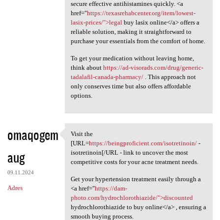
secure effective antihistamines quickly. <a
href="
https://texasrehabcenter.org/item/lowest-
lasix-prices/">legal
buy lasix online</a> offers a
reliable solution, making it straightforward to
purchase your essentials from the comfort of home.
To get your medication without leaving home,
think about
https://ad-visorads.com/drug/generic-
tadalafil-canada-pharmacy/
. This approach not
only conserves time but also offers affordable
options.
omaqogem
Visit the
Visit the [URL=https:/
[URL=
https://beingproficient.com/isotretinoin/
-
aug
isotretinoin[/URL - link to uncover the most
competitive costs for your acne treatment needs.
09.11.2024
Get your hypertension treatment easily through a
Adres
<a href="
https://dam-
photo.com/hydrochlorothiazide/">discounted
hydrochlorothiazide to buy online</a> , ensuring a
smooth buying process.