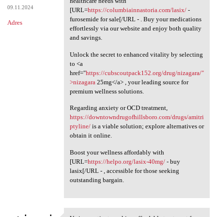
healthcare needs with
09.11.2024
[URL=
https://columbiainnastoria.com/lasix/
-
furosemide for sale[/URL - . Buy your medications
Adres
effortlessly via our website and enjoy both quality
and savings.
Unlock the secret to enhanced vitality by selecting
to <a
href="
https://cubscoutpack152.org/drug/nizagara/"
>nizagara
25mg</a> , your leading source for
premium wellness solutions.
Regarding anxiety or OCD treatment,
https://downtowndrugofhillsboro.com/drugs/amitri
ptyline/
is a viable solution; explore alternatives or
obtain it online.
Boost your wellness affordably with
[URL=
https://helpo.org/lasix-40mg/
- buy
lasix[/URL - , accessible for those seeking
outstanding bargain.