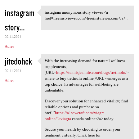
instagram
instagram anonymous story viewer <a
instagram anonymous story
href=freeinstviewer.com>freeinstviewer.com</a> .
story...
09.11.2024
Adres
jitedohek
With the increasing demand for natural wellness
With the increasing demand
supplements,
09.11.2024
[URL=
https://tennisjeannie.com/drugs/tretinoin/
-
where to buy tretinoin online[/URL - emerges as a
Adres
top choice. Its advantages for well-being are
unbeatable.
Discover your solution for enhanced vitality; find
reliable options and purchase <a
href="
https://a1sewcraft.com/viagra-
online/">viagra
canada online</a> today.
Secure your health by choosing to order your
treatment virtually. Click here for