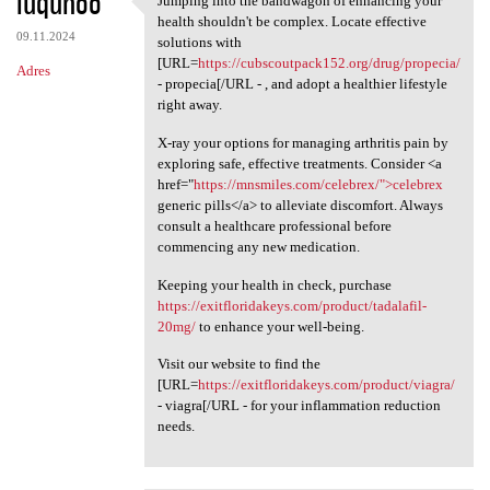
luqunoo
Jumping into the bandwagon of enhancing your
Jumping into the bandwagon of
health shouldn't be complex. Locate effective
09.11.2024
solutions with
[URL=
https://cubscoutpack152.org/drug/propecia/
Adres
- propecia[/URL - , and adopt a healthier lifestyle
right away.
X-ray your options for managing arthritis pain by
exploring safe, effective treatments. Consider <a
href="
https://mnsmiles.com/celebrex/">celebrex
generic pills</a> to alleviate discomfort. Always
consult a healthcare professional before
commencing any new medication.
Keeping your health in check, purchase
https://exitfloridakeys.com/product/tadalafil-
20mg/
to enhance your well-being.
Visit our website to find the
[URL=
https://exitfloridakeys.com/product/viagra/
- viagra[/URL - for your inflammation reduction
needs.