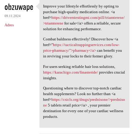
obzuwape
Improve your lifestyle effortlessly by opting to
Improve your lifestyle
purchase high-quality medication online. <a
09.11.2024
href=
https://driverstestingmi.com/pill/triamterene/
>triamterene
for sale</a> offers a reliable, secure
Adres
solution for enhancing performance.
Combat baldness effectively! Discover how <a
href="
https://tacticaltrappingservices.com/low-
price-pharmacy/">pharmacy</a>
can benefit you
in reviving your locks to their former glory.
For users seeking reliable hair loss solutions,
https://karachigo.com/finasteride/
provides crucial
insights.
Questioning where to discover top-notch cardiac
health supplements? Look no further than <a
href=
https://csicls.org/drugs/prednisone/>predniso
ne
5 tablets retail price</a> , your premier
destination for every one of your cardiac wellness
products.