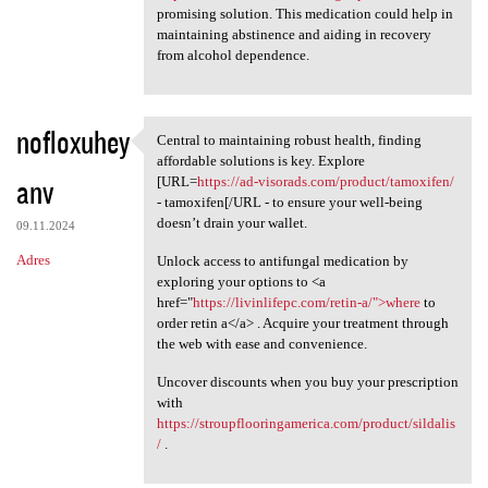
promising solution. This medication could help in
maintaining abstinence and aiding in recovery
from alcohol dependence.
nofloxuhey
Central to maintaining robust health, finding
Central to maintaining robust
affordable solutions is key. Explore
anv
[URL=
https://ad-visorads.com/product/tamoxifen/
- tamoxifen[/URL - to ensure your well-being
doesn’t drain your wallet.
09.11.2024
Adres
Unlock access to antifungal medication by
exploring your options to <a
href="
https://livinlifepc.com/retin-a/">where
to
order retin a</a> . Acquire your treatment through
the web with ease and convenience.
Uncover discounts when you buy your prescription
with
https://stroupflooringamerica.com/product/sildalis
/
.