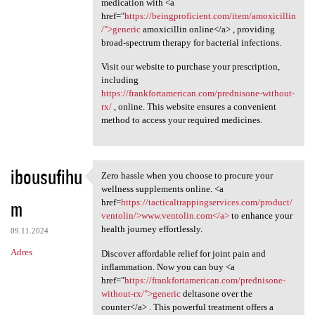
medication with <a
href="
https://beingproficient.com/item/amoxicillin
/">generic
amoxicillin online</a> , providing
broad-spectrum therapy for bacterial infections.
Visit our website to purchase your prescription,
including
https://frankfortamerican.com/prednisone-without-
rx/
, online. This website ensures a convenient
method to access your required medicines.
ibousufihu
Zero hassle when you choose to procure your
Zero hassle when you choose
wellness supplements online. <a
m
href=
https://tacticaltrappingservices.com/product/
ventolin/>www.ventolin.com</a>
to enhance your
health journey effortlessly.
09.11.2024
Adres
Discover affordable relief for joint pain and
inflammation. Now you can buy <a
href="
https://frankfortamerican.com/prednisone-
without-rx/">generic
deltasone over the
counter</a> . This powerful treatment offers a