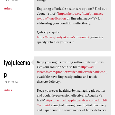
09.11.2024
Adres
Exploring affordable healthcare options? Find out
about <a href="
https://helpo.org/item/pharmacy-
to-buy/">medication
on line pharmacy</a> for
addressing your conditions effectively.
Quickly acquire
https://classybodyart.com/zithromax/
, ensuring
speedy relief for your issue.
iyojuleemo
Keep your nights exciting without interruptions.
Keep your nights exciting
Get your solution with <a href=
https://ad-
p
visorads.com/product/vardenafil/>vardenafil</a>
,
available now. Buy easily online and relish
discrete delivery.
09.11.2024
Adres
Keep your eyes healthier by managing glaucoma
and ocular hypertension effectively. Acquire <a
href="
https://tacticaltrappingservices.com/clomid/
">clomid
25mg</a> through our digital pharmacy
and experience the convenience of home delivery.