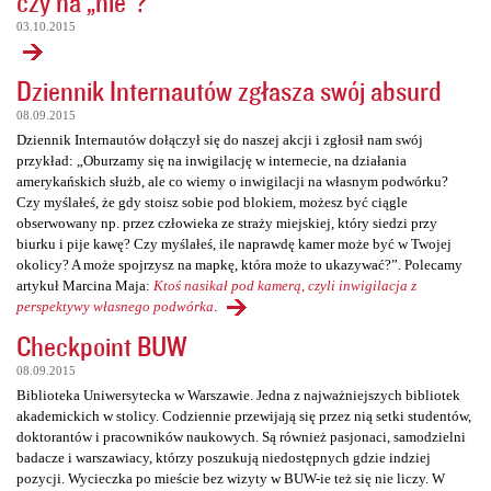
czy na „nie”?
03.10.2015
Dziennik Internautów zgłasza swój absurd
08.09.2015
Dziennik Internautów dołączył się do naszej akcji i zgłosił nam swój
przykład: „Oburzamy się na inwigilację w internecie, na działania
amerykańskich służb, ale co wiemy o inwigilacji na własnym podwórku?
Czy myślałeś, że gdy stoisz sobie pod blokiem, możesz być ciągle
obserwowany np. przez człowieka ze straży miejskiej, który siedzi przy
biurku i pije kawę? Czy myślałeś, ile naprawdę kamer może być w Twojej
okolicy? A może spojrzysz na mapkę, która może to ukazywać?”. Polecamy
artykuł Marcina Maja:
Ktoś nasikał pod kamerą, czyli inwigilacja z
perspektywy własnego podwórka
.
Checkpoint BUW
08.09.2015
Biblioteka Uniwersytecka w Warszawie. Jedna z najważniejszych bibliotek
akademickich w stolicy. Codziennie przewijają się przez nią setki studentów,
doktorantów i pracowników naukowych. Są również pasjonaci, samodzielni
badacze i warszawiacy, którzy poszukują niedostępnych gdzie indziej
pozycji. Wycieczka po mieście bez wizyty w BUW-ie też się nie liczy. W