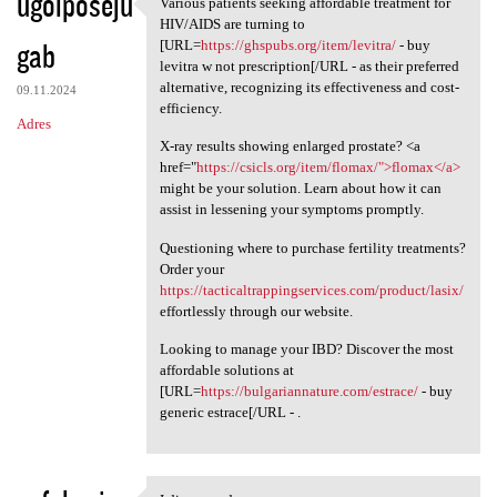
ugoiposeju
Various patients seeking affordable treatment for
Various patients seeking
HIV/AIDS are turning to
gab
[URL=
https://ghspubs.org/item/levitra/
- buy
levitra w not prescription[/URL - as their preferred
alternative, recognizing its effectiveness and cost-
09.11.2024
efficiency.
Adres
X-ray results showing enlarged prostate? <a
href="
https://csicls.org/item/flomax/">flomax</a>
might be your solution. Learn about how it can
assist in lessening your symptoms promptly.
Questioning where to purchase fertility treatments?
Order your
https://tacticaltrappingservices.com/product/lasix/
effortlessly through our website.
Looking to manage your IBD? Discover the most
affordable solutions at
[URL=
https://bulgariannature.com/estrace/
- buy
generic estrace[/URL - .