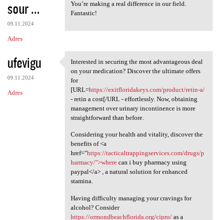
sour ...
You’re making a real difference in our field.
Fantastic!
09.11.2024
Adres
ufevigu
Interested in securing the most advantageous deal
Interested in securing the
on your medication? Discover the ultimate offers
09.11.2024
for
[URL=
https://exitfloridakeys.com/product/retin-a/
Adres
- retin a cost[/URL - effortlessly. Now, obtaining
management over urinary incontinence is more
straightforward than before.
Considering your health and vitality, discover the
benefits of <a
href="
https://tacticaltrappingservices.com/drugs/p
harmacy/">where
can i buy pharmacy using
paypal</a> , a natural solution for enhanced
stamina.
Having difficulty managing your cravings for
alcohol? Consider
https://ormondbeachflorida.org/cipro/
as a