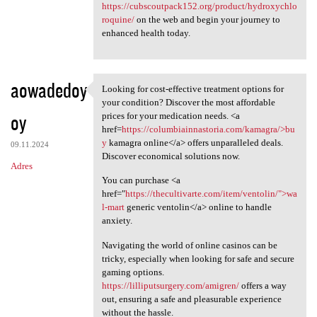
https://cubscoutpack152.org/product/hydroxychlo
roquine/
on the web and begin your journey to
enhanced health today.
aowadedoy
Looking for cost-effective treatment options for
Looking for cost-effective
your condition? Discover the most affordable
oy
prices for your medication needs. <a
href=
https://columbiainnastoria.com/kamagra/>bu
y
kamagra online</a> offers unparalleled deals.
09.11.2024
Discover economical solutions now.
Adres
You can purchase <a
href="
https://thecultivarte.com/item/ventolin/">wa
l-mart
generic ventolin</a> online to handle
anxiety.
Navigating the world of online casinos can be
tricky, especially when looking for safe and secure
gaming options.
https://lilliputsurgery.com/amigren/
offers a way
out, ensuring a safe and pleasurable experience
without the hassle.