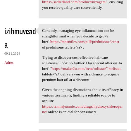
https://sadlerland.com/product/nizagara/
, ensuring
you receive quality care conveniently.
izihmuvead
Certainly, managing eye inflammation can be
Certainly, managing eye
straightforward when you decide to get <a
a
href=
https://mnsmiles.com/pill/prednisone/>cost
of prednisone tablets</a> .
09.11.2024
Trying to discover cost-effective hair care
Adres
solutions? Look no further! Our special offer on <a
href="
https://maker2u.com/item/orlistat/">orlistat
tablets</a> delivers you with a chance to acquire
premium hair oil at a discount.
Given the ongoing discussions about its efficacy in
various treatments, finding a reliable source to
acquire
https://tennisjeannie.com/drugs/hydroxychloroqui
ne/
online is crucial for consumers.