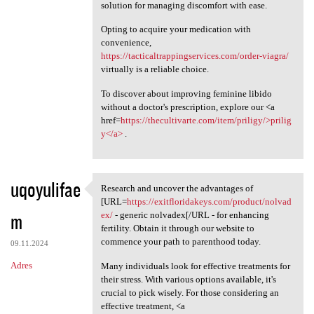
solution for managing discomfort with ease.
Opting to acquire your medication with
convenience,
https://tacticaltrappingservices.com/order-viagra/
virtually is a reliable choice.
To discover about improving feminine libido
without a doctor's prescription, explore our <a
href=
https://thecultivarte.com/item/priligy/>prilig
y</a>
.
uqoyulifae
Research and uncover the advantages of
Research and uncover the
[URL=
https://exitfloridakeys.com/product/nolvad
m
ex/
- generic nolvadex[/URL - for enhancing
fertility. Obtain it through our website to
commence your path to parenthood today.
09.11.2024
Adres
Many individuals look for effective treatments for
their stress. With various options available, it's
crucial to pick wisely. For those considering an
effective treatment, <a