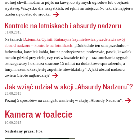
wolnej chwili można tu pójść na kawę, do słynnych ogrodów lub obejrzeć
wystawę. Wszystko dla wszystkich, od ręki i na miejscu. No tak, ale najpierw
trzeba się dostać do środka.
Kontrole na lotniskach i absurdy nadzoru
01.09.2015
Na łamach
Dziennika Opinii, Katarzyna Szymielewicz przedstawia swój
absurd nadzoru – kontrole na lotniskach
: „Dokładnie ten sam przedmiot –
ładowarka, kawałek kabla, but na podwyższonej podeszwie, pasek, kawałek
metalu gdzieś przy ciele, czy coś w kształcie tuby – raz uruchamia sygnał
ostrzegawczy i oznacza stracone 15 minut na dodatkowe sprawdzenie, a
innym razem okazuje się zupełnie niewidzialny”. A jaki absurd nadzoru
uwiera Ciebie najbardziej?
Jak wziąć udział w akcji „Absurdy Nadzoru"?
25.08.2015
Poznaj 5 sposobów na zaangażowanie się w akcję „Absurdy Nadzoru".
Kamera w toalecie
10.09.2015
Nadesłany przez:
F.Sz