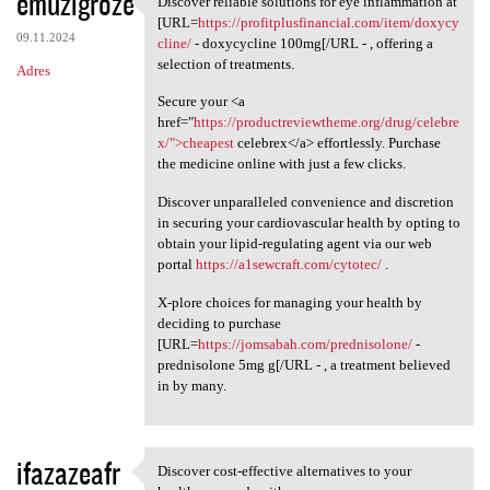
emuzigroze
Discover reliable solutions for eye inflammation at
Discover reliable solutions
o
[URL=
https://profitplusfinancial.com/item/doxycy
09.11.2024
m
cline/
- doxycycline 100mg[/URL - , offering a
selection of treatments.
Adres
e
Secure your <a
n
href="
https://productreviewtheme.org/drug/celebre
t
x/">cheapest
celebrex</a> effortlessly. Purchase
the medicine online with just a few clicks.
a
r
Discover unparalleled convenience and discretion
in securing your cardiovascular health by opting to
z
obtain your lipid-regulating agent via our web
e
portal
https://a1sewcraft.com/cytotec/
.
X-plore choices for managing your health by
deciding to purchase
[URL=
https://jomsabah.com/prednisolone/
-
prednisolone 5mg g[/URL - , a treatment believed
in by many.
ifazazeafr
Discover cost-effective alternatives to your
Discover cost-effective