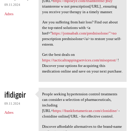
[URL=
https://mplseye.com/triamterene/]buy
09.11.2024
triamterene w not prescription[/URL] , ensuring
you receive your therapy in a timely manner.
Adres
Are you suffering from hair loss? Find out about
the top-rated solutions with <a
href="
https://jomsabah.com/prednisolone/">no
prescription prednisolone</a> to restore your self-
esteem.
Get the best deals on
https://tacticaltrappingservices.com/misoprost/
!
Discover your options for acquiring this
medication online and save on your next purchase.
ifidigeir
People seeking hypertension control treatments
People seeking hypertension
can consider a selection of pharmaceuticals,
09.11.2024
including
[URL=
https://frankfortamerican.com/clonidine/
-
Adres
clonidine online[/URL - for effective control.
Discover affordable alternatives to the brand-name