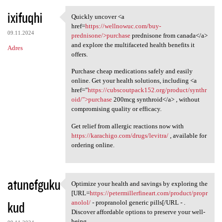
ixifuqhi
Quickly uncover <a
Quickly uncover <a href=https
href=
https://wellnowuc.com/buy-
09.11.2024
prednisone/>purchase
prednisone from canada</a>
and explore the multifaceted health benefits it
Adres
offers.
Purchase cheap medications safely and easily
online. Get your health solutions, including <a
href="
https://cubscoutpack152.org/product/synthr
oid/">purchase
200mcg synthroid</a> , without
compromising quality or efficacy.
Get relief from allergic reactions now with
https://karachigo.com/drugs/levitra/
, available for
ordering online.
atunefguku
Optimize your health and savings by exploring the
Optimize your health and
[URL=
https://petermillerfineart.com/product/propr
kud
anolol/
- propranolol generic pills[/URL - .
Discover affordable options to preserve your well-
being.