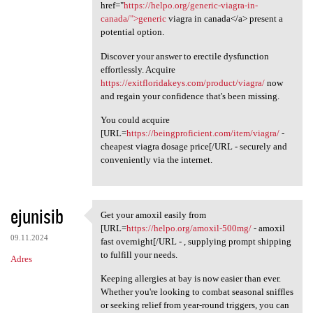
href="
https://helpo.org/generic-viagra-in-
canada/">generic
viagra in canada</a> present a
potential option.
Discover your answer to erectile dysfunction
effortlessly. Acquire
https://exitfloridakeys.com/product/viagra/
now
and regain your confidence that's been missing.
You could acquire
[URL=
https://beingproficient.com/item/viagra/
-
cheapest viagra dosage price[/URL - securely and
conveniently via the internet.
ejunisib
Get your amoxil easily from
Get your amoxil easily from
[URL=
https://helpo.org/amoxil-500mg/
- amoxil
09.11.2024
fast overnight[/URL - , supplying prompt shipping
to fulfill your needs.
Adres
Keeping allergies at bay is now easier than ever.
Whether you're looking to combat seasonal sniffles
or seeking relief from year-round triggers, you can