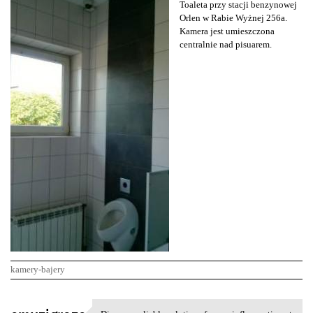
Toaleta przy stacji benzynowej
Orlen w Rabie Wyżnej 256a.
Kamera jest umieszczona
centralnie nad pisuarem.
kamery-bajery
K