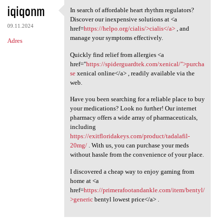
iqiqonm
In search of affordable heart rhythm regulators?
In search of affordable heart
Discover our inexpensive solutions at <a
09.11.2024
href=
https://helpo.org/cialis/>cialis</a>
, and
manage your symptoms effectively.
Adres
Quickly find relief from allergies <a
href="
https://spiderguardtek.com/xenical/">purcha
se
xenical online</a> , readily available via the
web.
Have you been searching for a reliable place to buy
your medications? Look no further! Our internet
pharmacy offers a wide array of pharmaceuticals,
including
https://exitfloridakeys.com/product/tadalafil-
20mg/
. With us, you can purchase your meds
without hassle from the convenience of your place.
I discovered a cheap way to enjoy gaming from
home at <a
href=
https://primerafootandankle.com/item/bentyl/
>generic
bentyl lowest price</a> .