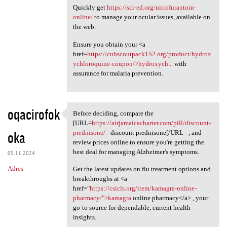
Quickly get
https://sci-ed.org/nitrofurantoin-
online/
to manage your ocular issues, available on
the web.
Ensure you obtain your <a
href=
https://cubscoutpack152.org/product/hydrox
ychloroquine-coupon/>hydroxych...
with
assurance for malaria prevention.
oqacirofok
Before deciding, compare the
Before deciding, compare the
[URL=
https://airjamaicacharter.com/pill/discount-
oka
prednisone/
- discount prednisone[/URL - , and
review prices online to ensure you're getting the
best deal for managing Alzheimer's symptoms.
09.11.2024
Adres
Get the latest updates on flu treatment options and
breakthroughs at <a
href="
https://csicls.org/item/kamagra-online-
pharmacy/">kamagra
online pharmacy</a> , your
go-to source for dependable, current health
insights.