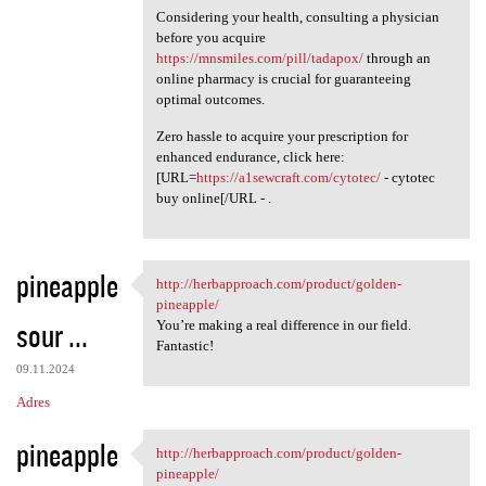
Considering your health, consulting a physician
before you acquire
https://mnsmiles.com/pill/tadapox/
through an
online pharmacy is crucial for guaranteeing
optimal outcomes.
Zero hassle to acquire your prescription for
enhanced endurance, click here:
[URL=
https://a1sewcraft.com/cytotec/
- cytotec
buy online[/URL - .
pineapple
http://herbapproach.com/product/golden-
http://herbapproach.com
pineapple/
sour ...
You’re making a real difference in our field.
Fantastic!
09.11.2024
Adres
pineapple
http://herbapproach.com/product/golden-
http://herbapproach.com
pineapple/