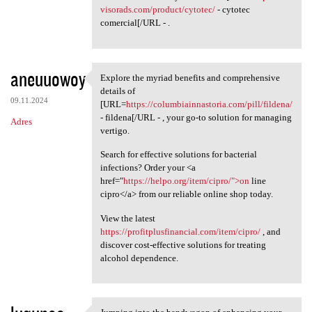
visorads.com/product/cytotec/
- cytotec
comercial[/URL - .
aneuuowoy
Explore the myriad benefits and comprehensive
Explore the myriad benefits
details of
09.11.2024
[URL=
https://columbiainnastoria.com/pill/fildena/
- fildena[/URL - , your go-to solution for managing
Adres
vertigo.
Search for effective solutions for bacterial
infections? Order your <a
href="
https://helpo.org/item/cipro/">on
line
cipro</a> from our reliable online shop today.
View the latest
https://profitplusfinancial.com/item/cipro/
, and
discover cost-effective solutions for treating
alcohol dependence.