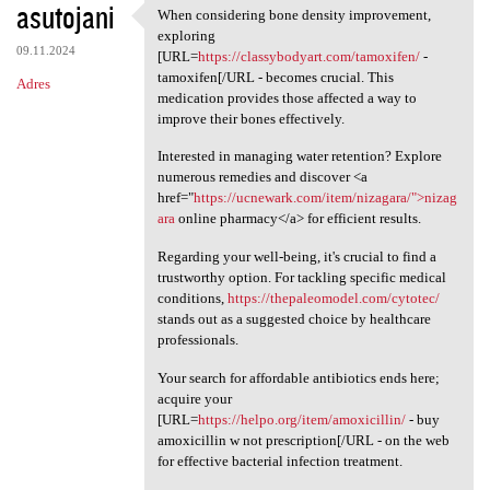
asutojani
When considering bone density improvement,
When considering bone density
exploring
09.11.2024
[URL=
https://classybodyart.com/tamoxifen/
-
tamoxifen[/URL - becomes crucial. This
Adres
medication provides those affected a way to
improve their bones effectively.
Interested in managing water retention? Explore
numerous remedies and discover <a
href="
https://ucnewark.com/item/nizagara/">nizag
ara
online pharmacy</a> for efficient results.
Regarding your well-being, it's crucial to find a
trustworthy option. For tackling specific medical
conditions,
https://thepaleomodel.com/cytotec/
stands out as a suggested choice by healthcare
professionals.
Your search for affordable antibiotics ends here;
acquire your
[URL=
https://helpo.org/item/amoxicillin/
- buy
amoxicillin w not prescription[/URL - on the web
for effective bacterial infection treatment.