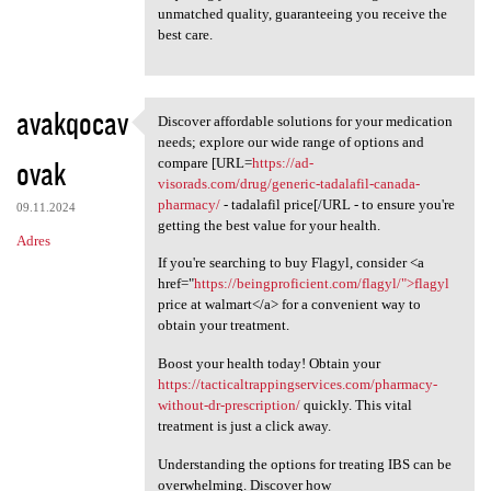
unmatched quality, guaranteeing you receive the
best care.
avakqocav
Discover affordable solutions for your medication
Discover affordable solutions
needs; explore our wide range of options and
ovak
compare [URL=
https://ad-
visorads.com/drug/generic-tadalafil-canada-
pharmacy/
- tadalafil price[/URL - to ensure you're
09.11.2024
getting the best value for your health.
Adres
If you're searching to buy Flagyl, consider <a
href="
https://beingproficient.com/flagyl/">flagyl
price at walmart</a> for a convenient way to
obtain your treatment.
Boost your health today! Obtain your
https://tacticaltrappingservices.com/pharmacy-
without-dr-prescription/
quickly. This vital
treatment is just a click away.
Understanding the options for treating IBS can be
overwhelming. Discover how