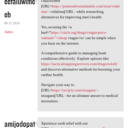
eefaluwime
I discovered
I discovered [URL=https:/
[URL=
https://primerafootandankle.com/item/vidal
eb
ista/
- vidalista[/URL - while researching
alternatives for improving men's health.
09.11.2024
Yes, securing the <a
Adres
href="
https://csicls.org/drugs/viagra-price-
walmart/">cheap
viagra</a> can be simple when
you hunt on the internet.
A comprehensive guide to managing heart
conditions effectively: Explore options like
https://tacticaltrappingservices.com/drugs/zoloft/
and discover alternative methods for boosting your
cardiac health.
Navigate your way to
[URL=
https://recipiy.com/nizagara/
-
nizagara[/URL - for an ultimate answer to medical
necessities.
amijodopat
Xperience swift relief with our
Xperience swift relief with