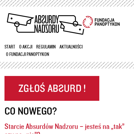
Przejdź
do
treści
START
O AKCJI
REGULAMIN
AKTUALNOŚCI
O FUNDACJI PANOPTYKON
CO NOWEGO?
Starcie Absurdów Nadzoru – jesteś na „tak”