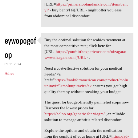
[URL=
https://primerafootandankle.com/item/bent
yl/
- buy bentyl fa[/URL - might offer you ease
from abdominal discomfort.
eywopogof
Buy the optimal solution for scabies treatment at
Buy the optimal solution for
the most competitive rate; click here for
op
[URL=
https://yourbirthexperience.com/nizagara/
-
www.nizagara.com[/URL
- .
09.11.2024
Need a cost-effective solution for your medical
Adres
needs? <a
href="
https://frankfortamerican.com/product/moln
upiravir/">molnupiravir</a>
ensures you get high-
quality therapy without breaking your budget.
The quest for budget-friendly pain relief stops now.
Discover the lowest prices for
https://helpo.org/generic-for-viagra/
, an reliable
solution to manage arthritis-related discomfort.
Explore the options and obtain the medication
from the comfort of your home at [URL=
https://ad-