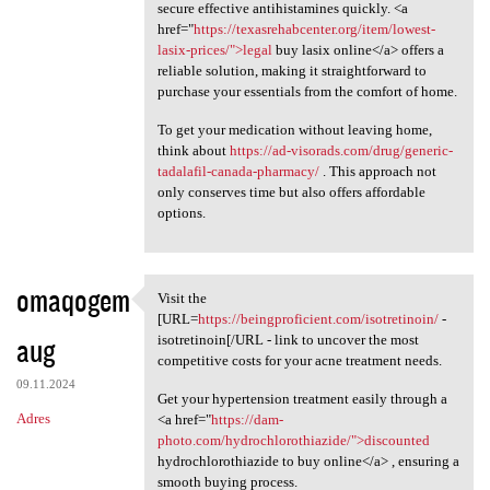
secure effective antihistamines quickly. <a
href="
https://texasrehabcenter.org/item/lowest-
lasix-prices/">legal
buy lasix online</a> offers a
reliable solution, making it straightforward to
purchase your essentials from the comfort of home.
To get your medication without leaving home,
think about
https://ad-visorads.com/drug/generic-
tadalafil-canada-pharmacy/
. This approach not
only conserves time but also offers affordable
options.
omaqogem
Visit the
Visit the [URL=https:/
[URL=
https://beingproficient.com/isotretinoin/
-
aug
isotretinoin[/URL - link to uncover the most
competitive costs for your acne treatment needs.
09.11.2024
Get your hypertension treatment easily through a
Adres
<a href="
https://dam-
photo.com/hydrochlorothiazide/">discounted
hydrochlorothiazide to buy online</a> , ensuring a
smooth buying process.