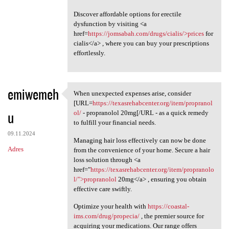
Discover affordable options for erectile
dysfunction by visiting <a
href=
https://jomsabah.com/drugs/cialis/>prices
for
cialis</a> , where you can buy your prescriptions
effortlessly.
emiwemeh
When unexpected expenses arise, consider
When unexpected expenses
[URL=
https://texasrehabcenter.org/item/propranol
u
ol/
- propranolol 20mg[/URL - as a quick remedy
to fulfill your financial needs.
09.11.2024
Managing hair loss effectively can now be done
Adres
from the convenience of your home. Secure a hair
loss solution through <a
href="
https://texasrehabcenter.org/item/propranolo
l/">propranolol
20mg</a> , ensuring you obtain
effective care swiftly.
Optimize your health with
https://coastal-
ims.com/drug/propecia/
, the premier source for
acquiring your medications. Our range offers