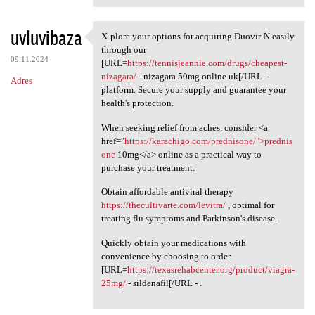
uvluvibaza
X-plore your options for acquiring Duovir-N easily
X-plore your options for
through our
09.11.2024
[URL=
https://tennisjeannie.com/drugs/cheapest-
nizagara/
- nizagara 50mg online uk[/URL -
Adres
platform. Secure your supply and guarantee your
health's protection.
When seeking relief from aches, consider <a
href="
https://karachigo.com/prednisone/">prednis
one
10mg</a> online as a practical way to
purchase your treatment.
Obtain affordable antiviral therapy
https://thecultivarte.com/levitra/
, optimal for
treating flu symptoms and Parkinson's disease.
Quickly obtain your medications with
convenience by choosing to order
[URL=
https://texasrehabcenter.org/product/viagra-
25mg/
- sildenafil[/URL - .