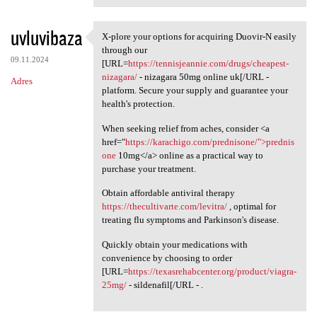
uvluvibaza
X-plore your options for acquiring Duovir-N easily
X-plore your options for
through our
09.11.2024
[URL=
https://tennisjeannie.com/drugs/cheapest-
nizagara/
- nizagara 50mg online uk[/URL -
Adres
platform. Secure your supply and guarantee your
health's protection.
When seeking relief from aches, consider <a
href="
https://karachigo.com/prednisone/">prednis
one
10mg</a> online as a practical way to
purchase your treatment.
Obtain affordable antiviral therapy
https://thecultivarte.com/levitra/
, optimal for
treating flu symptoms and Parkinson's disease.
Quickly obtain your medications with
convenience by choosing to order
[URL=
https://texasrehabcenter.org/product/viagra-
25mg/
- sildenafil[/URL - .