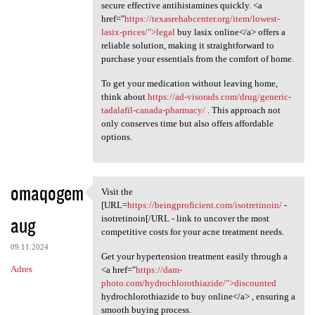
secure effective antihistamines quickly. <a
href="
https://texasrehabcenter.org/item/lowest-
lasix-prices/">legal
buy lasix online</a> offers a
reliable solution, making it straightforward to
purchase your essentials from the comfort of home.
To get your medication without leaving home,
think about
https://ad-visorads.com/drug/generic-
tadalafil-canada-pharmacy/
. This approach not
only conserves time but also offers affordable
options.
omaqogem
Visit the
Visit the [URL=https:/
[URL=
https://beingproficient.com/isotretinoin/
-
aug
isotretinoin[/URL - link to uncover the most
competitive costs for your acne treatment needs.
09.11.2024
Get your hypertension treatment easily through a
Adres
<a href="
https://dam-
photo.com/hydrochlorothiazide/">discounted
hydrochlorothiazide to buy online</a> , ensuring a
smooth buying process.