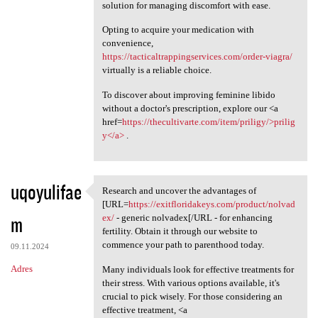
solution for managing discomfort with ease.
Opting to acquire your medication with
convenience,
https://tacticaltrappingservices.com/order-viagra/
virtually is a reliable choice.
To discover about improving feminine libido
without a doctor's prescription, explore our <a
href=
https://thecultivarte.com/item/priligy/>prilig
y</a>
.
uqoyulifae
Research and uncover the advantages of
Research and uncover the
[URL=
https://exitfloridakeys.com/product/nolvad
m
ex/
- generic nolvadex[/URL - for enhancing
fertility. Obtain it through our website to
commence your path to parenthood today.
09.11.2024
Adres
Many individuals look for effective treatments for
their stress. With various options available, it's
crucial to pick wisely. For those considering an
effective treatment, <a