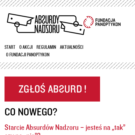
Przejdź
do
treści
START
O AKCJI
REGULAMIN
AKTUALNOŚCI
O FUNDACJI PANOPTYKON
CO NOWEGO?
Starcie Absurdów Nadzoru – jesteś na „tak”