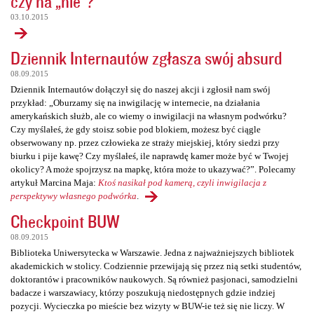
czy na „nie”?
03.10.2015
Dziennik Internautów zgłasza swój absurd
08.09.2015
Dziennik Internautów dołączył się do naszej akcji i zgłosił nam swój
przykład: „Oburzamy się na inwigilację w internecie, na działania
amerykańskich służb, ale co wiemy o inwigilacji na własnym podwórku?
Czy myślałeś, że gdy stoisz sobie pod blokiem, możesz być ciągle
obserwowany np. przez człowieka ze straży miejskiej, który siedzi przy
biurku i pije kawę? Czy myślałeś, ile naprawdę kamer może być w Twojej
okolicy? A może spojrzysz na mapkę, która może to ukazywać?”. Polecamy
artykuł Marcina Maja:
Ktoś nasikał pod kamerą, czyli inwigilacja z
perspektywy własnego podwórka
.
Checkpoint BUW
08.09.2015
Biblioteka Uniwersytecka w Warszawie. Jedna z najważniejszych bibliotek
akademickich w stolicy. Codziennie przewijają się przez nią setki studentów,
doktorantów i pracowników naukowych. Są również pasjonaci, samodzielni
badacze i warszawiacy, którzy poszukują niedostępnych gdzie indziej
pozycji. Wycieczka po mieście bez wizyty w BUW-ie też się nie liczy. W