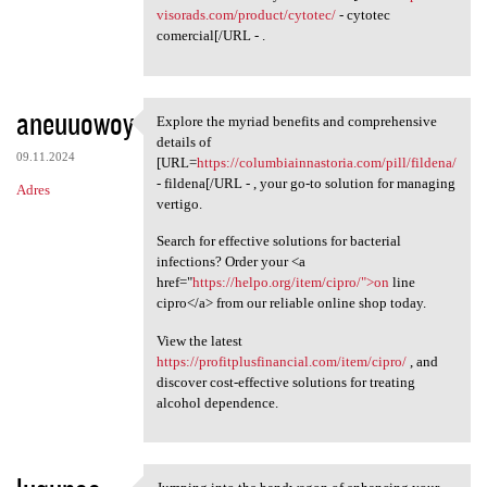
visorads.com/product/cytotec/
- cytotec
comercial[/URL - .
aneuuowoy
Explore the myriad benefits and comprehensive
Explore the myriad benefits
details of
09.11.2024
[URL=
https://columbiainnastoria.com/pill/fildena/
- fildena[/URL - , your go-to solution for managing
Adres
vertigo.
Search for effective solutions for bacterial
infections? Order your <a
href="
https://helpo.org/item/cipro/">on
line
cipro</a> from our reliable online shop today.
View the latest
https://profitplusfinancial.com/item/cipro/
, and
discover cost-effective solutions for treating
alcohol dependence.