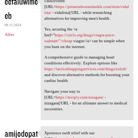
eefaluwime
I discovered
I discovered [URL=https:/
[URL=
https://primerafootandankle.com/item/vidal
eb
ista/
- vidalista[/URL - while researching
alternatives for improving men's health.
09.11.2024
Yes, securing the <a
Adres
href="
https://csicls.org/drugs/viagra-price-
walmart/">cheap
viagra</a> can be simple when
you hunt on the internet.
A comprehensive guide to managing heart
conditions effectively: Explore options like
https://tacticaltrappingservices.com/drugs/zoloft/
and discover alternative methods for boosting your
cardiac health.
Navigate your way to
[URL=
https://recipiy.com/nizagara/
-
nizagara[/URL - for an ultimate answer to medical
necessities.
amijodopat
Xperience swift relief with our
Xperience swift relief with