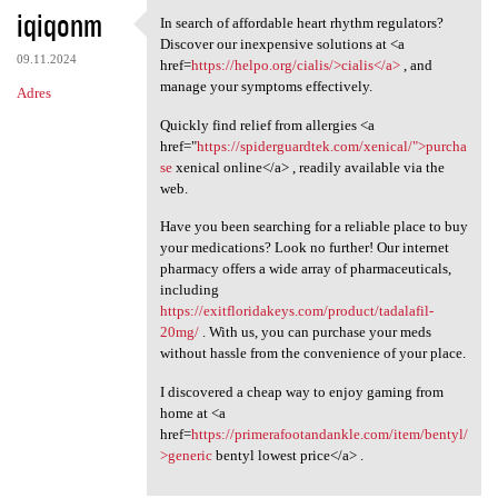
iqiqonm
In search of affordable heart rhythm regulators?
In search of affordable heart
Discover our inexpensive solutions at <a
09.11.2024
href=
https://helpo.org/cialis/>cialis</a>
, and
manage your symptoms effectively.
Adres
Quickly find relief from allergies <a
href="
https://spiderguardtek.com/xenical/">purcha
se
xenical online</a> , readily available via the
web.
Have you been searching for a reliable place to buy
your medications? Look no further! Our internet
pharmacy offers a wide array of pharmaceuticals,
including
https://exitfloridakeys.com/product/tadalafil-
20mg/
. With us, you can purchase your meds
without hassle from the convenience of your place.
I discovered a cheap way to enjoy gaming from
home at <a
href=
https://primerafootandankle.com/item/bentyl/
>generic
bentyl lowest price</a> .