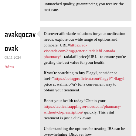
unmatched quality, guaranteeing you receive the
best care.
avakqocav
Discover affordable solutions for your medication
Discover affordable solutions
needs; explore our wide range of options and
ovak
compare [URL=
https://ad-
visorads.com/drug/generic-tadalafil-canada-
pharmacy/
- tadalafil price[/URL - to ensure you're
09.11.2024
getting the best value for your health.
Adres
If you're searching to buy Flagyl, consider <a
href="
https://beingproficient.com/flagyl/">flagyl
price at walmart</a> for a convenient way to
obtain your treatment.
Boost your health today! Obtain your
https://tacticaltrappingservices.com/pharmacy-
without-dr-prescription/
quickly. This vital
treatment is just a click away.
Understanding the options for treating IBS can be
overwhelming. Discover how