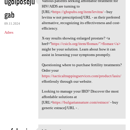
ugoiposeju
Various patients seeking affordable treatment for
Various patients seeking
HIV/AIDS are turning to
gab
[URL=
https://ghspubs.org/item/levitra/
- buy
levitra w not prescription[/URL - as their preferred
alternative, recognizing its effectiveness and cost-
09.11.2024
efficiency.
Adres
X-ray results showing enlarged prostate? <a
href="
https://csicls.org/item/flomax/">flomax</a>
might be your solution. Learn about how it can
assist in lessening your symptoms promptly.
Questioning where to purchase fertility treatments?
Order your
https://tacticaltrappingservices.com/product/lasix/
effortlessly through our website.
Looking to manage your IBD? Discover the most
affordable solutions at
[URL=
https://bulgariannature.com/estrace/
- buy
generic estrace[/URL - .