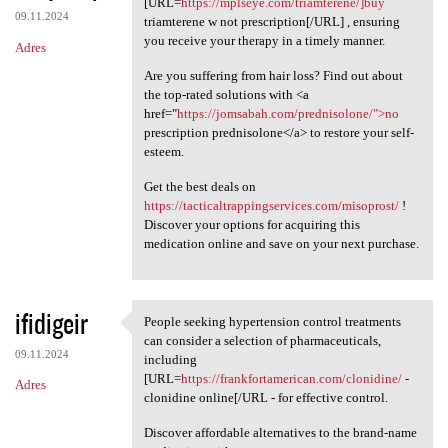
[URL=
https://mplseye.com/triamterene/]buy
09.11.2024
triamterene w not prescription[/URL] , ensuring
you receive your therapy in a timely manner.
Adres
Are you suffering from hair loss? Find out about
the top-rated solutions with <a
href="
https://jomsabah.com/prednisolone/">no
prescription prednisolone</a> to restore your self-
esteem.
Get the best deals on
https://tacticaltrappingservices.com/misoprost/
!
Discover your options for acquiring this
medication online and save on your next purchase.
ifidigeir
People seeking hypertension control treatments
People seeking hypertension
can consider a selection of pharmaceuticals,
09.11.2024
including
[URL=
https://frankfortamerican.com/clonidine/
-
Adres
clonidine online[/URL - for effective control.
Discover affordable alternatives to the brand-name