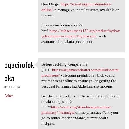
Quickly get
https://sci-ed.org/nitrofurantoin-
online/
to manage your ocular issues, available on
the web.
Ensure you obtain your <a
href=
https://cubscoutpack152.org/product/hydrox
ychloroquine-coupon/>hydroxych...
with
assurance for malaria prevention.
oqacirofok
Before deciding, compare the
Before deciding, compare the
[URL=
https://airjamaicacharter.com/pill/discount-
oka
prednisone/
- discount prednisone[/URL - , and
review prices online to ensure you're getting the
best deal for managing Alzheimer's symptoms.
09.11.2024
Adres
Get the latest updates on flu treatment options and
breakthroughs at <a
href="
https://csicls.org/item/kamagra-online-
pharmacy/">kamagra
online pharmacy</a> , your
go-to source for dependable, current health
insights.