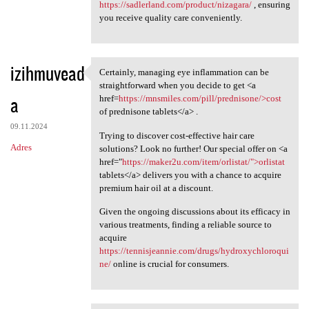
https://sadlerland.com/product/nizagara/
, ensuring
you receive quality care conveniently.
izihmuvead
Certainly, managing eye inflammation can be
Certainly, managing eye
straightforward when you decide to get <a
a
href=
https://mnsmiles.com/pill/prednisone/>cost
of prednisone tablets</a> .
09.11.2024
Trying to discover cost-effective hair care
Adres
solutions? Look no further! Our special offer on <a
href="
https://maker2u.com/item/orlistat/">orlistat
tablets</a> delivers you with a chance to acquire
premium hair oil at a discount.
Given the ongoing discussions about its efficacy in
various treatments, finding a reliable source to
acquire
https://tennisjeannie.com/drugs/hydroxychloroqui
ne/
online is crucial for consumers.