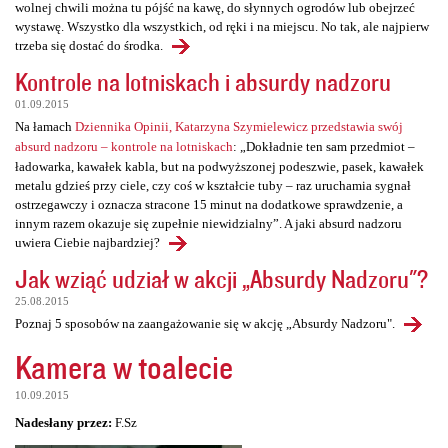
wolnej chwili można tu pójść na kawę, do słynnych ogrodów lub obejrzeć
wystawę. Wszystko dla wszystkich, od ręki i na miejscu. No tak, ale najpierw
trzeba się dostać do środka.
Kontrole na lotniskach i absurdy nadzoru
01.09.2015
Na łamach
Dziennika Opinii, Katarzyna Szymielewicz przedstawia swój
absurd nadzoru – kontrole na lotniskach
: „Dokładnie ten sam przedmiot –
ładowarka, kawałek kabla, but na podwyższonej podeszwie, pasek, kawałek
metalu gdzieś przy ciele, czy coś w kształcie tuby – raz uruchamia sygnał
ostrzegawczy i oznacza stracone 15 minut na dodatkowe sprawdzenie, a
innym razem okazuje się zupełnie niewidzialny”. A jaki absurd nadzoru
uwiera Ciebie najbardziej?
Jak wziąć udział w akcji „Absurdy Nadzoru"?
25.08.2015
Poznaj 5 sposobów na zaangażowanie się w akcję „Absurdy Nadzoru".
Kamera w toalecie
10.09.2015
Nadesłany przez:
F.Sz