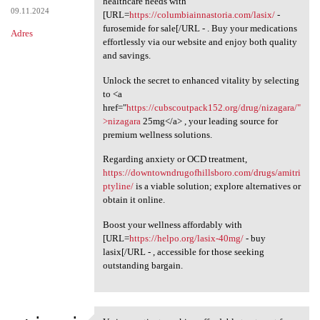
healthcare needs with
09.11.2024
[URL=
https://columbiainnastoria.com/lasix/
-
furosemide for sale[/URL - . Buy your medications
Adres
effortlessly via our website and enjoy both quality
and savings.
Unlock the secret to enhanced vitality by selecting
to <a
href="
https://cubscoutpack152.org/drug/nizagara/"
>nizagara
25mg</a> , your leading source for
premium wellness solutions.
Regarding anxiety or OCD treatment,
https://downtowndrugofhillsboro.com/drugs/amitri
ptyline/
is a viable solution; explore alternatives or
obtain it online.
Boost your wellness affordably with
[URL=
https://helpo.org/lasix-40mg/
- buy
lasix[/URL - , accessible for those seeking
outstanding bargain.