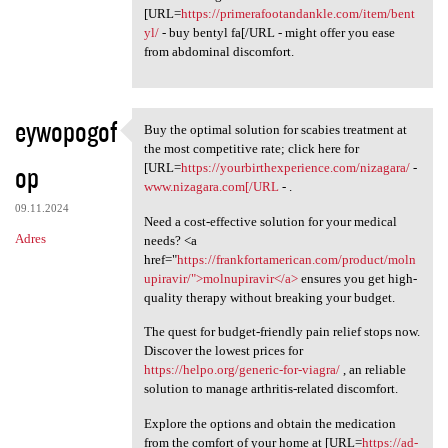
[URL=
https://primerafootandankle.com/item/bent
yl/
- buy bentyl fa[/URL - might offer you ease
from abdominal discomfort.
eywopogof
Buy the optimal solution for scabies treatment at
Buy the optimal solution for
the most competitive rate; click here for
op
[URL=
https://yourbirthexperience.com/nizagara/
-
www.nizagara.com[/URL
- .
09.11.2024
Need a cost-effective solution for your medical
Adres
needs? <a
href="
https://frankfortamerican.com/product/moln
upiravir/">molnupiravir</a>
ensures you get high-
quality therapy without breaking your budget.
The quest for budget-friendly pain relief stops now.
Discover the lowest prices for
https://helpo.org/generic-for-viagra/
, an reliable
solution to manage arthritis-related discomfort.
Explore the options and obtain the medication
from the comfort of your home at [URL=
https://ad-