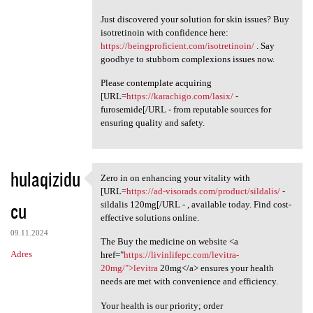
Just discovered your solution for skin issues? Buy
isotretinoin with confidence here:
https://beingproficient.com/isotretinoin/
. Say
goodbye to stubborn complexions issues now.
Please contemplate acquiring
[URL=
https://karachigo.com/lasix/
-
furosemide[/URL - from reputable sources for
ensuring quality and safety.
hulaqizidu
Zero in on enhancing your vitality with
Zero in on enhancing your
[URL=
https://ad-visorads.com/product/sildalis/
-
cu
sildalis 120mg[/URL - , available today. Find cost-
effective solutions online.
09.11.2024
The Buy the medicine on website <a
Adres
href="
https://livinlifepc.com/levitra-
20mg/">levitra
20mg</a> ensures your health
needs are met with convenience and efficiency.
Your health is our priority; order