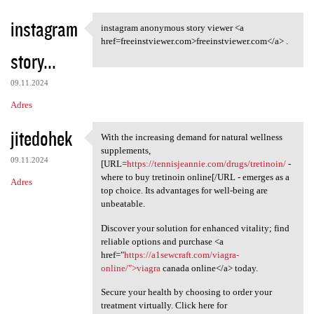
instagram
instagram anonymous story viewer <a
instagram anonymous story
href=freeinstviewer.com>freeinstviewer.com</a> .
story...
09.11.2024
Adres
jitedohek
With the increasing demand for natural wellness
With the increasing demand
supplements,
09.11.2024
[URL=
https://tennisjeannie.com/drugs/tretinoin/
-
where to buy tretinoin online[/URL - emerges as a
Adres
top choice. Its advantages for well-being are
unbeatable.
Discover your solution for enhanced vitality; find
reliable options and purchase <a
href="
https://a1sewcraft.com/viagra-
online/">viagra
canada online</a> today.
Secure your health by choosing to order your
treatment virtually. Click here for