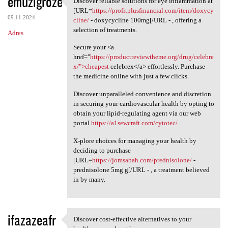
emuzigroze
Discover reliable solutions for eye inflammation at
Discover reliable solutions
o
[URL=
https://profitplusfinancial.com/item/doxycy
09.11.2024
m
cline/
- doxycycline 100mg[/URL - , offering a
selection of treatments.
Adres
e
Secure your <a
n
href="
https://productreviewtheme.org/drug/celebre
t
x/">cheapest
celebrex</a> effortlessly. Purchase
the medicine online with just a few clicks.
a
r
Discover unparalleled convenience and discretion
in securing your cardiovascular health by opting to
z
obtain your lipid-regulating agent via our web
e
portal
https://a1sewcraft.com/cytotec/
.
X-plore choices for managing your health by
deciding to purchase
[URL=
https://jomsabah.com/prednisolone/
-
prednisolone 5mg g[/URL - , a treatment believed
in by many.
ifazazeafr
Discover cost-effective alternatives to your
Discover cost-effective