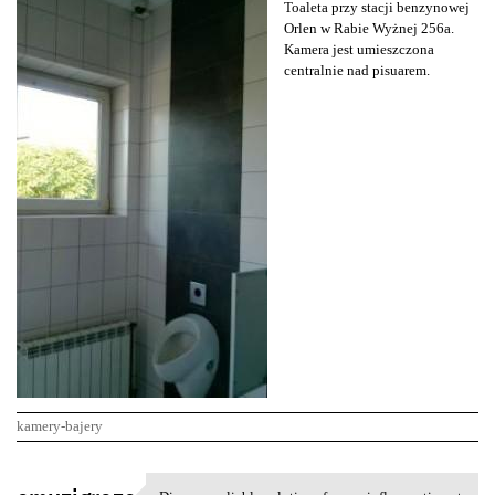
Toaleta przy stacji benzynowej
Orlen w Rabie Wyżnej 256a.
Kamera jest umieszczona
centralnie nad pisuarem.
kamery-bajery
K