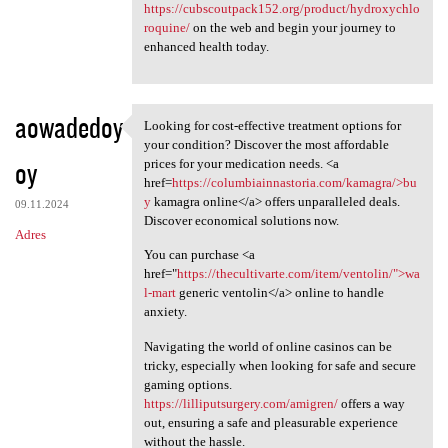
https://cubscoutpack152.org/product/hydroxychlo
roquine/
on the web and begin your journey to
enhanced health today.
aowadedoy
Looking for cost-effective treatment options for
Looking for cost-effective
your condition? Discover the most affordable
oy
prices for your medication needs. <a
href=
https://columbiainnastoria.com/kamagra/>bu
y
kamagra online</a> offers unparalleled deals.
09.11.2024
Discover economical solutions now.
Adres
You can purchase <a
href="
https://thecultivarte.com/item/ventolin/">wa
l-mart
generic ventolin</a> online to handle
anxiety.
Navigating the world of online casinos can be
tricky, especially when looking for safe and secure
gaming options.
https://lilliputsurgery.com/amigren/
offers a way
out, ensuring a safe and pleasurable experience
without the hassle.