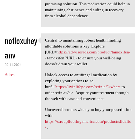
promising solution. This medication could help in
maintaining abstinence and aiding in recovery
from alcohol dependence.
nofloxuhey
Central to maintaining robust health, finding
Central to maintaining robust
affordable solutions is key. Explore
anv
[URL=
https://ad-visorads.com/product/tamoxifen/
- tamoxifen[/URL - to ensure your well-being
doesn’t drain your wallet.
09.11.2024
Adres
Unlock access to antifungal medication by
exploring your options to <a
href="
https://livinlifepc.com/retin-a/">where
to
order retin a</a> . Acquire your treatment through
the web with ease and convenience.
Uncover discounts when you buy your prescription
with
https://stroupflooringamerica.com/product/sildalis
/
.