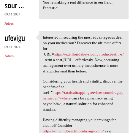
sour ...
You’re making a real difference in our field.
Fantastic!
09.11.2024
Adres
ufevigu
Interested in securing the most advantageous deal
Interested in securing the
on your medication? Discover the ultimate offers
09.11.2024
for
[URL=
https://exitfloridakeys.com/product/retin-a/
Adres
- retin a cost[/URL - effortlessly. Now, obtaining
management over urinary incontinence is more
straightforward than before.
Considering your health and vitality, discover the
benefits of <a
href="
https://tacticaltrappingservices.com/drugs/p
harmacy/">where
can i buy pharmacy using
paypal</a> , a natural solution for enhanced
stamina.
Having difficulty managing your cravings for
alcohol? Consider
https://ormondbeachflorida.org/cipro/
as a