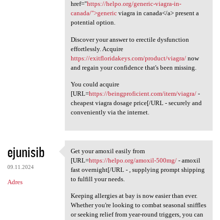
href="
https://helpo.org/generic-viagra-in-
canada/">generic
viagra in canada</a> present a
potential option.
Discover your answer to erectile dysfunction
effortlessly. Acquire
https://exitfloridakeys.com/product/viagra/
now
and regain your confidence that's been missing.
You could acquire
[URL=
https://beingproficient.com/item/viagra/
-
cheapest viagra dosage price[/URL - securely and
conveniently via the internet.
ejunisib
Get your amoxil easily from
Get your amoxil easily from
[URL=
https://helpo.org/amoxil-500mg/
- amoxil
09.11.2024
fast overnight[/URL - , supplying prompt shipping
to fulfill your needs.
Adres
Keeping allergies at bay is now easier than ever.
Whether you're looking to combat seasonal sniffles
or seeking relief from year-round triggers, you can