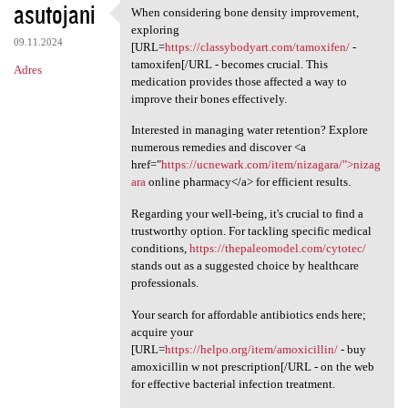
asutojani
When considering bone density improvement,
When considering bone density
exploring
09.11.2024
[URL=
https://classybodyart.com/tamoxifen/
-
tamoxifen[/URL - becomes crucial. This
Adres
medication provides those affected a way to
improve their bones effectively.
Interested in managing water retention? Explore
numerous remedies and discover <a
href="
https://ucnewark.com/item/nizagara/">nizag
ara
online pharmacy</a> for efficient results.
Regarding your well-being, it's crucial to find a
trustworthy option. For tackling specific medical
conditions,
https://thepaleomodel.com/cytotec/
stands out as a suggested choice by healthcare
professionals.
Your search for affordable antibiotics ends here;
acquire your
[URL=
https://helpo.org/item/amoxicillin/
- buy
amoxicillin w not prescription[/URL - on the web
for effective bacterial infection treatment.