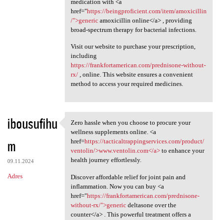
medication with <a
href="
https://beingproficient.com/item/amoxicillin
/">generic
amoxicillin online</a> , providing
broad-spectrum therapy for bacterial infections.
Visit our website to purchase your prescription,
including
https://frankfortamerican.com/prednisone-without-
rx/
, online. This website ensures a convenient
method to access your required medicines.
ibousufihu
Zero hassle when you choose to procure your
Zero hassle when you choose
wellness supplements online. <a
m
href=
https://tacticaltrappingservices.com/product/
ventolin/>www.ventolin.com</a>
to enhance your
health journey effortlessly.
09.11.2024
Adres
Discover affordable relief for joint pain and
inflammation. Now you can buy <a
href="
https://frankfortamerican.com/prednisone-
without-rx/">generic
deltasone over the
counter</a> . This powerful treatment offers a