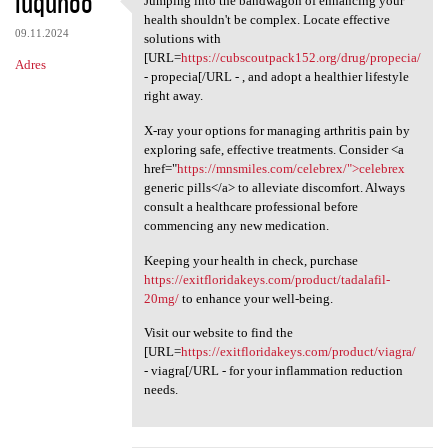
luqunoo
Jumping into the bandwagon of enhancing your
Jumping into the bandwagon of
health shouldn't be complex. Locate effective
09.11.2024
solutions with
[URL=
https://cubscoutpack152.org/drug/propecia/
Adres
- propecia[/URL - , and adopt a healthier lifestyle
right away.
X-ray your options for managing arthritis pain by
exploring safe, effective treatments. Consider <a
href="
https://mnsmiles.com/celebrex/">celebrex
generic pills</a> to alleviate discomfort. Always
consult a healthcare professional before
commencing any new medication.
Keeping your health in check, purchase
https://exitfloridakeys.com/product/tadalafil-
20mg/
to enhance your well-being.
Visit our website to find the
[URL=
https://exitfloridakeys.com/product/viagra/
- viagra[/URL - for your inflammation reduction
needs.