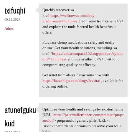
ixifuqhi
Quickly uncover <a
Quickly uncover <a href=https
href=
https://wellnowuc.com/buy-
09.11.2024
prednisone/>purchase
prednisone from canada</a>
and explore the multifaceted health benefits it
Adres
offers.
Purchase cheap medications safely and easily
online. Get your health solutions, including <a
href="
https://cubscoutpack152.org/product/synthr
oid/">purchase
200mcg synthroid</a> , without
compromising quality or efficacy.
Get relief from allergic reactions now with
https://karachigo.com/drugs/levitra/
, available for
ordering online.
atunefguku
Optimize your health and savings by exploring the
Optimize your health and
[URL=
https://petermillerfineart.com/product/propr
kud
anolol/
- propranolol generic pills[/URL - .
Discover affordable options to preserve your well-
being.