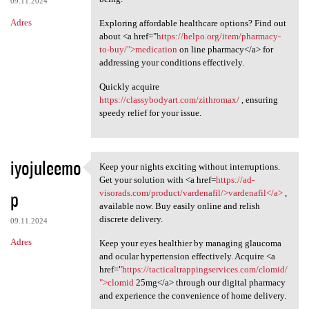
09.11.2024
Adres
Exploring affordable healthcare options? Find out
about <a href="
https://helpo.org/item/pharmacy-
to-buy/">medication
on line pharmacy</a> for
addressing your conditions effectively.
Quickly acquire
https://classybodyart.com/zithromax/
, ensuring
speedy relief for your issue.
iyojuleemo
Keep your nights exciting without interruptions.
Keep your nights exciting
Get your solution with <a href=
https://ad-
p
visorads.com/product/vardenafil/>vardenafil</a>
,
available now. Buy easily online and relish
discrete delivery.
09.11.2024
Adres
Keep your eyes healthier by managing glaucoma
and ocular hypertension effectively. Acquire <a
href="
https://tacticaltrappingservices.com/clomid/
">clomid
25mg</a> through our digital pharmacy
and experience the convenience of home delivery.