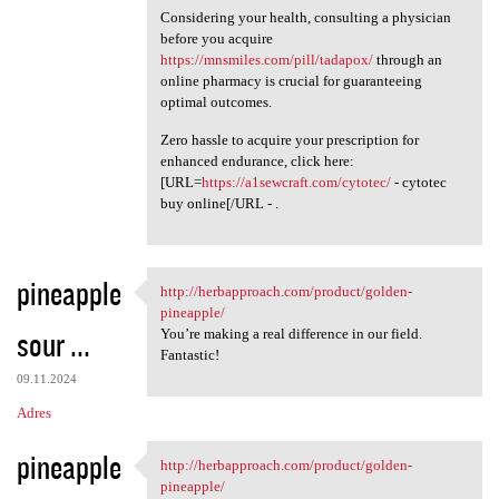
Considering your health, consulting a physician
before you acquire
https://mnsmiles.com/pill/tadapox/
through an
online pharmacy is crucial for guaranteeing
optimal outcomes.
Zero hassle to acquire your prescription for
enhanced endurance, click here:
[URL=
https://a1sewcraft.com/cytotec/
- cytotec
buy online[/URL - .
pineapple
http://herbapproach.com/product/golden-
http://herbapproach.com
pineapple/
sour ...
You’re making a real difference in our field.
Fantastic!
09.11.2024
Adres
pineapple
http://herbapproach.com/product/golden-
http://herbapproach.com
pineapple/