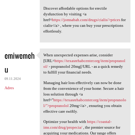
Discover affordable options for erectile
dysfunction by visiting <a
href=
https://jomsabah.com/drugs/cialis/>prices
for
cialis</a> , where you can buy your prescriptions
effortlessly.
emiwemeh
When unexpected expenses arise, consider
When unexpected expenses
[URL=
https://texasrehabcenter.org/item/propranol
u
ol/
- propranolol 20mg[/URL - as a quick remedy
to fulfill your financial needs.
09.11.2024
Managing hair loss effectively can now be done
Adres
from the convenience of your home. Secure a hair
loss solution through <a
href="
https://texasrehabcenter.org/item/propranolo
l/">propranolol
20mg</a> , ensuring you obtain
effective care swiftly.
Optimize your health with
https://coastal-
ims.com/drug/propecia/
, the premier source for
acquiring your medications. Our range offers