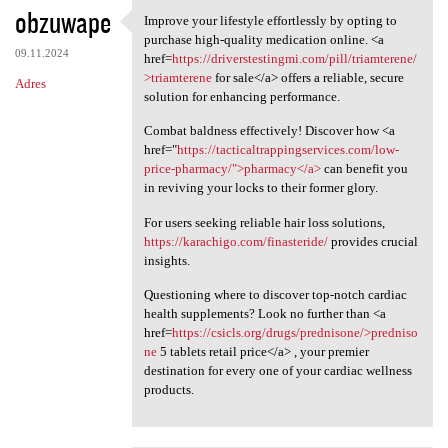
obzuwape
Improve your lifestyle effortlessly by opting to
Improve your lifestyle
purchase high-quality medication online. <a
09.11.2024
href=
https://driverstestingmi.com/pill/triamterene/
>triamterene
for sale</a> offers a reliable, secure
Adres
solution for enhancing performance.
Combat baldness effectively! Discover how <a
href="
https://tacticaltrappingservices.com/low-
price-pharmacy/">pharmacy</a>
can benefit you
in reviving your locks to their former glory.
For users seeking reliable hair loss solutions,
https://karachigo.com/finasteride/
provides crucial
insights.
Questioning where to discover top-notch cardiac
health supplements? Look no further than <a
href=
https://csicls.org/drugs/prednisone/>predniso
ne
5 tablets retail price</a> , your premier
destination for every one of your cardiac wellness
products.