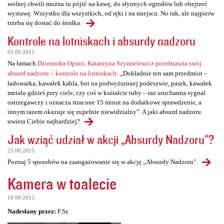
wolnej chwili można tu pójść na kawę, do słynnych ogrodów lub obejrzeć
wystawę. Wszystko dla wszystkich, od ręki i na miejscu. No tak, ale najpierw
trzeba się dostać do środka.
Kontrole na lotniskach i absurdy nadzoru
01.09.2015
Na łamach
Dziennika Opinii, Katarzyna Szymielewicz przedstawia swój
absurd nadzoru – kontrole na lotniskach
: „Dokładnie ten sam przedmiot –
ładowarka, kawałek kabla, but na podwyższonej podeszwie, pasek, kawałek
metalu gdzieś przy ciele, czy coś w kształcie tuby – raz uruchamia sygnał
ostrzegawczy i oznacza stracone 15 minut na dodatkowe sprawdzenie, a
innym razem okazuje się zupełnie niewidzialny”. A jaki absurd nadzoru
uwiera Ciebie najbardziej?
Jak wziąć udział w akcji „Absurdy Nadzoru"?
25.08.2015
Poznaj 5 sposobów na zaangażowanie się w akcję „Absurdy Nadzoru".
Kamera w toalecie
10.09.2015
Nadesłany przez:
F.Sz