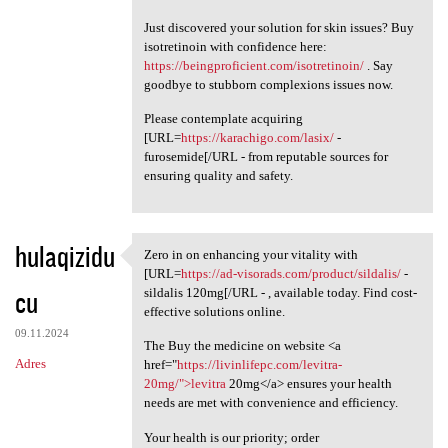
Just discovered your solution for skin issues? Buy
isotretinoin with confidence here:
https://beingproficient.com/isotretinoin/
. Say
goodbye to stubborn complexions issues now.
Please contemplate acquiring
[URL=
https://karachigo.com/lasix/
-
furosemide[/URL - from reputable sources for
ensuring quality and safety.
hulaqizidu
Zero in on enhancing your vitality with
Zero in on enhancing your
[URL=
https://ad-visorads.com/product/sildalis/
-
cu
sildalis 120mg[/URL - , available today. Find cost-
effective solutions online.
09.11.2024
The Buy the medicine on website <a
Adres
href="
https://livinlifepc.com/levitra-
20mg/">levitra
20mg</a> ensures your health
needs are met with convenience and efficiency.
Your health is our priority; order