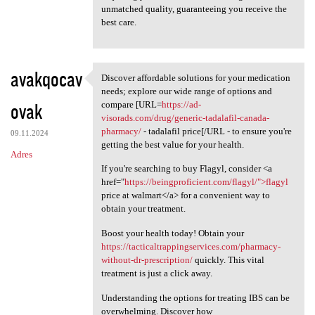
unmatched quality, guaranteeing you receive the
best care.
avakqocav
Discover affordable solutions for your medication
Discover affordable solutions
needs; explore our wide range of options and
ovak
compare [URL=
https://ad-
visorads.com/drug/generic-tadalafil-canada-
pharmacy/
- tadalafil price[/URL - to ensure you're
09.11.2024
getting the best value for your health.
Adres
If you're searching to buy Flagyl, consider <a
href="
https://beingproficient.com/flagyl/">flagyl
price at walmart</a> for a convenient way to
obtain your treatment.
Boost your health today! Obtain your
https://tacticaltrappingservices.com/pharmacy-
without-dr-prescription/
quickly. This vital
treatment is just a click away.
Understanding the options for treating IBS can be
overwhelming. Discover how