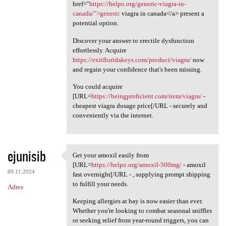
href="
https://helpo.org/generic-viagra-in-
canada/">generic
viagra in canada</a> present a
potential option.
Discover your answer to erectile dysfunction
effortlessly. Acquire
https://exitfloridakeys.com/product/viagra/
now
and regain your confidence that's been missing.
You could acquire
[URL=
https://beingproficient.com/item/viagra/
-
cheapest viagra dosage price[/URL - securely and
conveniently via the internet.
ejunisib
Get your amoxil easily from
Get your amoxil easily from
[URL=
https://helpo.org/amoxil-500mg/
- amoxil
09.11.2024
fast overnight[/URL - , supplying prompt shipping
to fulfill your needs.
Adres
Keeping allergies at bay is now easier than ever.
Whether you're looking to combat seasonal sniffles
or seeking relief from year-round triggers, you can