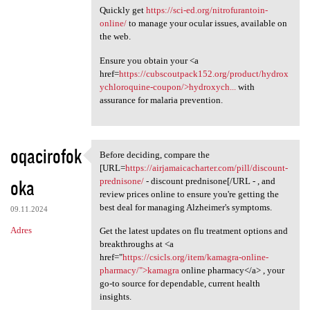
Quickly get
https://sci-ed.org/nitrofurantoin-
online/
to manage your ocular issues, available on
the web.
Ensure you obtain your <a
href=
https://cubscoutpack152.org/product/hydrox
ychloroquine-coupon/>hydroxych...
with
assurance for malaria prevention.
oqacirofok
Before deciding, compare the
Before deciding, compare the
[URL=
https://airjamaicacharter.com/pill/discount-
oka
prednisone/
- discount prednisone[/URL - , and
review prices online to ensure you're getting the
best deal for managing Alzheimer's symptoms.
09.11.2024
Adres
Get the latest updates on flu treatment options and
breakthroughs at <a
href="
https://csicls.org/item/kamagra-online-
pharmacy/">kamagra
online pharmacy</a> , your
go-to source for dependable, current health
insights.