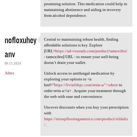
promising solution. This medication could help in
maintaining abstinence and aiding in recovery
from alcohol dependence.
nofloxuhey
Central to maintaining robust health, finding
Central to maintaining robust
affordable solutions is key. Explore
anv
[URL=
https://ad-visorads.com/product/tamoxifen/
- tamoxifen[/URL - to ensure your well-being
doesn’t drain your wallet.
09.11.2024
Adres
Unlock access to antifungal medication by
exploring your options to <a
href="
https://livinlifepc.com/retin-a/">where
to
order retin a</a> . Acquire your treatment through
the web with ease and convenience.
Uncover discounts when you buy your prescription
with
https://stroupflooringamerica.com/product/sildalis
/
.