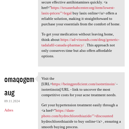
secure effective antihistamines quickly. <a
href="
https://texasrehabcenter.org/item/lowest-
lasix-prices/">legal
buy lasix online</a> offers a
reliable solution, making it straightforward to
purchase your essentials from the comfort of home.
To get your medication without leaving home,
think about
https://ad-visorads.com/drug/generic-
tadalafil-canada-pharmacy/
. This approach not
only conserves time but also offers affordable
options.
omaqogem
Visit the
Visit the [URL=https:/
[URL=
https://beingproficient.com/isotretinoin/
-
aug
isotretinoin[/URL - link to uncover the most
competitive costs for your acne treatment needs.
09.11.2024
Get your hypertension treatment easily through a
Adres
<a href="
https://dam-
photo.com/hydrochlorothiazide/">discounted
hydrochlorothiazide to buy online</a> , ensuring a
smooth buying process.