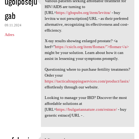
ugoiposeju
Various patients seeking affordable treatment for
Various patients seeking
HIV/AIDS are turning to
gab
[URL=
https://ghspubs.org/item/levitra/
- buy
levitra w not prescription[/URL - as their preferred
alternative, recognizing its effectiveness and cost-
09.11.2024
efficiency.
Adres
X-ray results showing enlarged prostate? <a
href="
https://csicls.org/item/flomax/">flomax</a>
might be your solution. Learn about how it can
assist in lessening your symptoms promptly.
Questioning where to purchase fertility treatments?
Order your
https://tacticaltrappingservices.com/product/lasix/
effortlessly through our website.
Looking to manage your IBD? Discover the most
affordable solutions at
[URL=
https://bulgariannature.com/estrace/
- buy
generic estrace[/URL - .