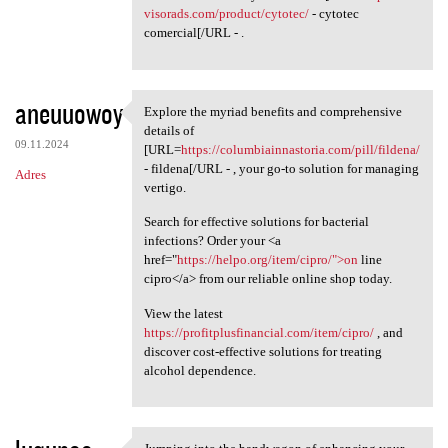
visorads.com/product/cytotec/
- cytotec
comercial[/URL - .
aneuuowoy
Explore the myriad benefits and comprehensive
Explore the myriad benefits
details of
09.11.2024
[URL=
https://columbiainnastoria.com/pill/fildena/
- fildena[/URL - , your go-to solution for managing
Adres
vertigo.
Search for effective solutions for bacterial
infections? Order your <a
href="
https://helpo.org/item/cipro/">on
line
cipro</a> from our reliable online shop today.
View the latest
https://profitplusfinancial.com/item/cipro/
, and
discover cost-effective solutions for treating
alcohol dependence.