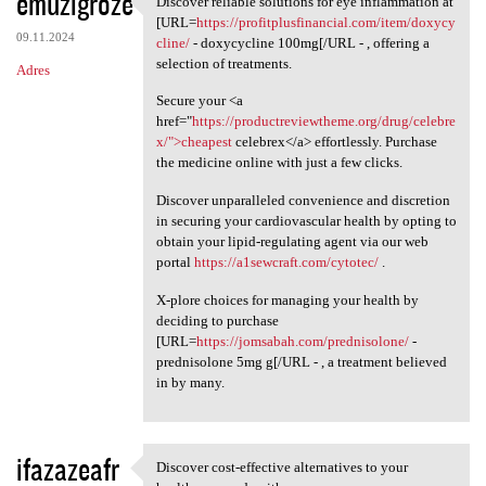
emuzigroze
Discover reliable solutions for eye inflammation at
Discover reliable solutions
o
[URL=
https://profitplusfinancial.com/item/doxycy
09.11.2024
m
cline/
- doxycycline 100mg[/URL - , offering a
selection of treatments.
Adres
e
Secure your <a
n
href="
https://productreviewtheme.org/drug/celebre
t
x/">cheapest
celebrex</a> effortlessly. Purchase
the medicine online with just a few clicks.
a
r
Discover unparalleled convenience and discretion
in securing your cardiovascular health by opting to
z
obtain your lipid-regulating agent via our web
e
portal
https://a1sewcraft.com/cytotec/
.
X-plore choices for managing your health by
deciding to purchase
[URL=
https://jomsabah.com/prednisolone/
-
prednisolone 5mg g[/URL - , a treatment believed
in by many.
ifazazeafr
Discover cost-effective alternatives to your
Discover cost-effective