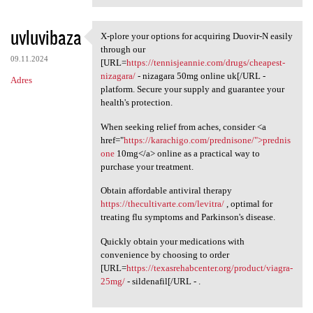
uvluvibaza
X-plore your options for acquiring Duovir-N easily
X-plore your options for
through our
09.11.2024
[URL=
https://tennisjeannie.com/drugs/cheapest-
nizagara/
- nizagara 50mg online uk[/URL -
Adres
platform. Secure your supply and guarantee your
health's protection.
When seeking relief from aches, consider <a
href="
https://karachigo.com/prednisone/">prednis
one
10mg</a> online as a practical way to
purchase your treatment.
Obtain affordable antiviral therapy
https://thecultivarte.com/levitra/
, optimal for
treating flu symptoms and Parkinson's disease.
Quickly obtain your medications with
convenience by choosing to order
[URL=
https://texasrehabcenter.org/product/viagra-
25mg/
- sildenafil[/URL - .