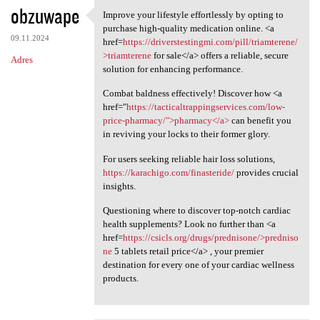
obzuwape
Improve your lifestyle effortlessly by opting to
Improve your lifestyle
purchase high-quality medication online. <a
09.11.2024
href=
https://driverstestingmi.com/pill/triamterene/
>triamterene
for sale</a> offers a reliable, secure
Adres
solution for enhancing performance.
Combat baldness effectively! Discover how <a
href="
https://tacticaltrappingservices.com/low-
price-pharmacy/">pharmacy</a>
can benefit you
in reviving your locks to their former glory.
For users seeking reliable hair loss solutions,
https://karachigo.com/finasteride/
provides crucial
insights.
Questioning where to discover top-notch cardiac
health supplements? Look no further than <a
href=
https://csicls.org/drugs/prednisone/>predniso
ne
5 tablets retail price</a> , your premier
destination for every one of your cardiac wellness
products.