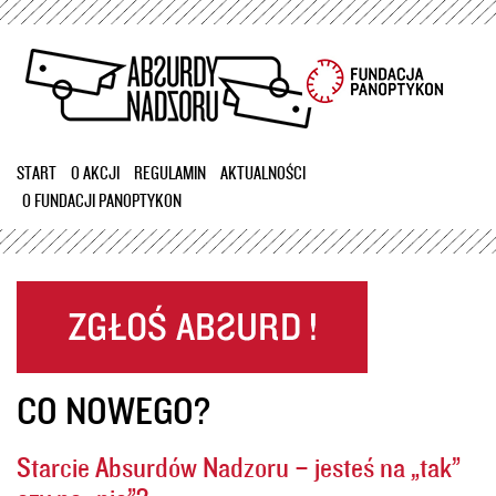
Przejdź
do
treści
START
O AKCJI
REGULAMIN
AKTUALNOŚCI
O FUNDACJI PANOPTYKON
CO NOWEGO?
Starcie Absurdów Nadzoru – jesteś na „tak”