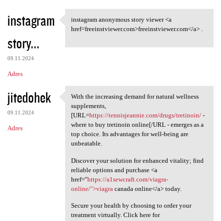
instagram
instagram anonymous story viewer <a
instagram anonymous story
href=freeinstviewer.com>freeinstviewer.com</a> .
story...
09.11.2024
Adres
jitedohek
With the increasing demand for natural wellness
With the increasing demand
supplements,
09.11.2024
[URL=
https://tennisjeannie.com/drugs/tretinoin/
-
where to buy tretinoin online[/URL - emerges as a
Adres
top choice. Its advantages for well-being are
unbeatable.
Discover your solution for enhanced vitality; find
reliable options and purchase <a
href="
https://a1sewcraft.com/viagra-
online/">viagra
canada online</a> today.
Secure your health by choosing to order your
treatment virtually. Click here for