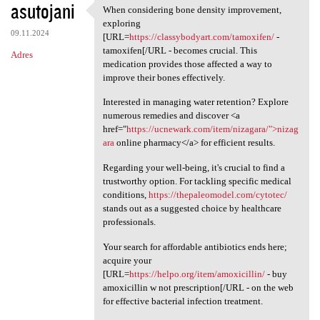
asutojani
When considering bone density improvement,
When considering bone density
exploring
09.11.2024
[URL=
https://classybodyart.com/tamoxifen/
-
tamoxifen[/URL - becomes crucial. This
Adres
medication provides those affected a way to
improve their bones effectively.
Interested in managing water retention? Explore
numerous remedies and discover <a
href="
https://ucnewark.com/item/nizagara/">nizag
ara
online pharmacy</a> for efficient results.
Regarding your well-being, it's crucial to find a
trustworthy option. For tackling specific medical
conditions,
https://thepaleomodel.com/cytotec/
stands out as a suggested choice by healthcare
professionals.
Your search for affordable antibiotics ends here;
acquire your
[URL=
https://helpo.org/item/amoxicillin/
- buy
amoxicillin w not prescription[/URL - on the web
for effective bacterial infection treatment.