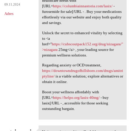
healthcare needs with
09.11.2024
[URL=
https://columbiainnastoria.com/lasix/
-
furosemide for sale[/URL - . Buy your medications
Adres
effortlessly via our website and enjoy both quality
and savings.
Unlock the secret to enhanced vitality by selecting
to <a
href="
https://cubscoutpack152.org/drug/nizagara/"
>nizagara
25mg</a> , your leading source for
premium wellness solutions.
Regarding anxiety or OCD treatment,
https://downtowndrugofhillsboro.com/drugs/amitri
ptyline/
is a viable solution; explore alternatives or
obtain it online.
Boost your wellness affordably with
[URL=
https://helpo.org/lasix-40mg/
- buy
lasix[/URL - , accessible for those seeking
outstanding bargain.