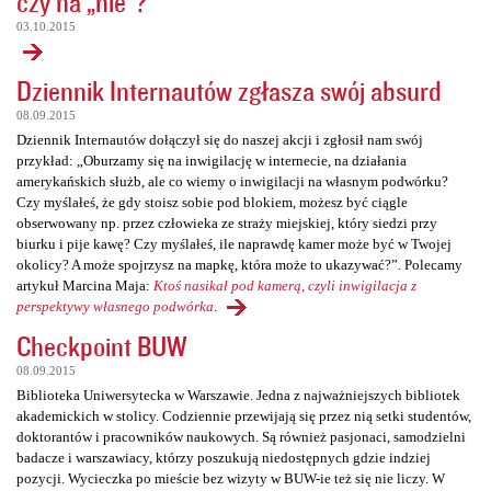
czy na „nie”?
03.10.2015
Dziennik Internautów zgłasza swój absurd
08.09.2015
Dziennik Internautów dołączył się do naszej akcji i zgłosił nam swój
przykład: „Oburzamy się na inwigilację w internecie, na działania
amerykańskich służb, ale co wiemy o inwigilacji na własnym podwórku?
Czy myślałeś, że gdy stoisz sobie pod blokiem, możesz być ciągle
obserwowany np. przez człowieka ze straży miejskiej, który siedzi przy
biurku i pije kawę? Czy myślałeś, ile naprawdę kamer może być w Twojej
okolicy? A może spojrzysz na mapkę, która może to ukazywać?”. Polecamy
artykuł Marcina Maja:
Ktoś nasikał pod kamerą, czyli inwigilacja z
perspektywy własnego podwórka
.
Checkpoint BUW
08.09.2015
Biblioteka Uniwersytecka w Warszawie. Jedna z najważniejszych bibliotek
akademickich w stolicy. Codziennie przewijają się przez nią setki studentów,
doktorantów i pracowników naukowych. Są również pasjonaci, samodzielni
badacze i warszawiacy, którzy poszukują niedostępnych gdzie indziej
pozycji. Wycieczka po mieście bez wizyty w BUW-ie też się nie liczy. W