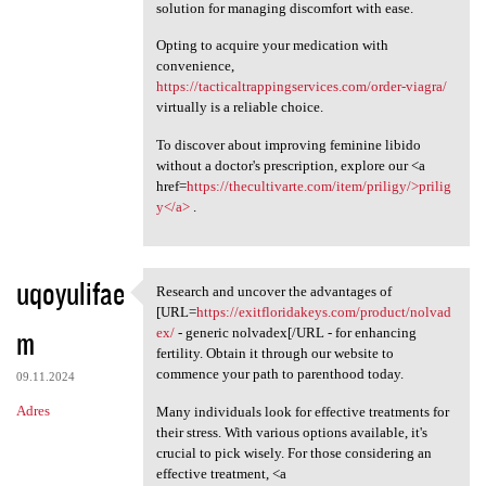
solution for managing discomfort with ease.
Opting to acquire your medication with
convenience,
https://tacticaltrappingservices.com/order-viagra/
virtually is a reliable choice.
To discover about improving feminine libido
without a doctor's prescription, explore our <a
href=
https://thecultivarte.com/item/priligy/>prilig
y</a>
.
uqoyulifae
Research and uncover the advantages of
Research and uncover the
[URL=
https://exitfloridakeys.com/product/nolvad
m
ex/
- generic nolvadex[/URL - for enhancing
fertility. Obtain it through our website to
commence your path to parenthood today.
09.11.2024
Adres
Many individuals look for effective treatments for
their stress. With various options available, it's
crucial to pick wisely. For those considering an
effective treatment, <a