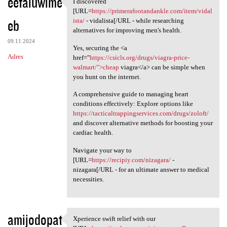
eefaluwime
I discovered
I discovered [URL=https:/
[URL=
https://primerafootandankle.com/item/vidal
eb
ista/
- vidalista[/URL - while researching
alternatives for improving men's health.
09.11.2024
Yes, securing the <a
Adres
href="
https://csicls.org/drugs/viagra-price-
walmart/">cheap
viagra</a> can be simple when
you hunt on the internet.
A comprehensive guide to managing heart
conditions effectively: Explore options like
https://tacticaltrappingservices.com/drugs/zoloft/
and discover alternative methods for boosting your
cardiac health.
Navigate your way to
[URL=
https://recipiy.com/nizagara/
-
nizagara[/URL - for an ultimate answer to medical
necessities.
amijodopat
Xperience swift relief with our
Xperience swift relief with