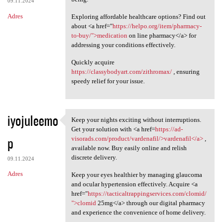
09.11.2024
Adres
Exploring affordable healthcare options? Find out
about <a href="
https://helpo.org/item/pharmacy-
to-buy/">medication
on line pharmacy</a> for
addressing your conditions effectively.
Quickly acquire
https://classybodyart.com/zithromax/
, ensuring
speedy relief for your issue.
iyojuleemo
Keep your nights exciting without interruptions.
Keep your nights exciting
Get your solution with <a href=
https://ad-
p
visorads.com/product/vardenafil/>vardenafil</a>
,
available now. Buy easily online and relish
discrete delivery.
09.11.2024
Adres
Keep your eyes healthier by managing glaucoma
and ocular hypertension effectively. Acquire <a
href="
https://tacticaltrappingservices.com/clomid/
">clomid
25mg</a> through our digital pharmacy
and experience the convenience of home delivery.