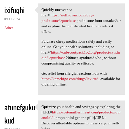
ixifuqhi
Quickly uncover <a
Quickly uncover <a href=https
href=
https://wellnowuc.com/buy-
09.11.2024
prednisone/>purchase
prednisone from canada</a>
and explore the multifaceted health benefits it
Adres
offers.
Purchase cheap medications safely and easily
online. Get your health solutions, including <a
href="
https://cubscoutpack152.org/product/synthr
oid/">purchase
200mcg synthroid</a> , without
compromising quality or efficacy.
Get relief from allergic reactions now with
https://karachigo.com/drugs/levitra/
, available for
ordering online.
atunefguku
Optimize your health and savings by exploring the
Optimize your health and
[URL=
https://petermillerfineart.com/product/propr
kud
anolol/
- propranolol generic pills[/URL - .
Discover affordable options to preserve your well-
being.