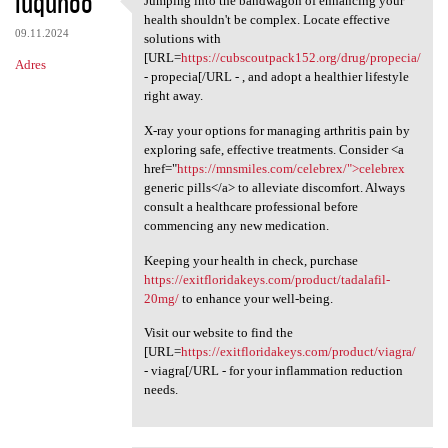
luqunoo
Jumping into the bandwagon of enhancing your
Jumping into the bandwagon of
health shouldn't be complex. Locate effective
09.11.2024
solutions with
[URL=
https://cubscoutpack152.org/drug/propecia/
Adres
- propecia[/URL - , and adopt a healthier lifestyle
right away.
X-ray your options for managing arthritis pain by
exploring safe, effective treatments. Consider <a
href="
https://mnsmiles.com/celebrex/">celebrex
generic pills</a> to alleviate discomfort. Always
consult a healthcare professional before
commencing any new medication.
Keeping your health in check, purchase
https://exitfloridakeys.com/product/tadalafil-
20mg/
to enhance your well-being.
Visit our website to find the
[URL=
https://exitfloridakeys.com/product/viagra/
- viagra[/URL - for your inflammation reduction
needs.