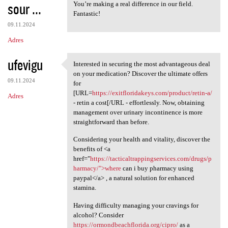
sour ...
You’re making a real difference in our field.
Fantastic!
09.11.2024
Adres
ufevigu
Interested in securing the most advantageous deal
Interested in securing the
on your medication? Discover the ultimate offers
09.11.2024
for
[URL=
https://exitfloridakeys.com/product/retin-a/
Adres
- retin a cost[/URL - effortlessly. Now, obtaining
management over urinary incontinence is more
straightforward than before.
Considering your health and vitality, discover the
benefits of <a
href="
https://tacticaltrappingservices.com/drugs/p
harmacy/">where
can i buy pharmacy using
paypal</a> , a natural solution for enhanced
stamina.
Having difficulty managing your cravings for
alcohol? Consider
https://ormondbeachflorida.org/cipro/
as a