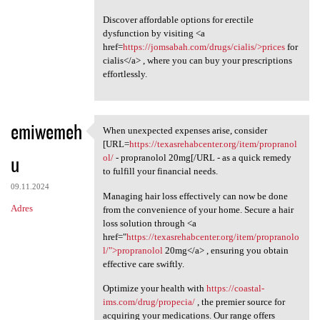
Discover affordable options for erectile
dysfunction by visiting <a
href=
https://jomsabah.com/drugs/cialis/>prices
for
cialis</a> , where you can buy your prescriptions
effortlessly.
emiwemeh
When unexpected expenses arise, consider
When unexpected expenses
[URL=
https://texasrehabcenter.org/item/propranol
u
ol/
- propranolol 20mg[/URL - as a quick remedy
to fulfill your financial needs.
09.11.2024
Managing hair loss effectively can now be done
Adres
from the convenience of your home. Secure a hair
loss solution through <a
href="
https://texasrehabcenter.org/item/propranolo
l/">propranolol
20mg</a> , ensuring you obtain
effective care swiftly.
Optimize your health with
https://coastal-
ims.com/drug/propecia/
, the premier source for
acquiring your medications. Our range offers