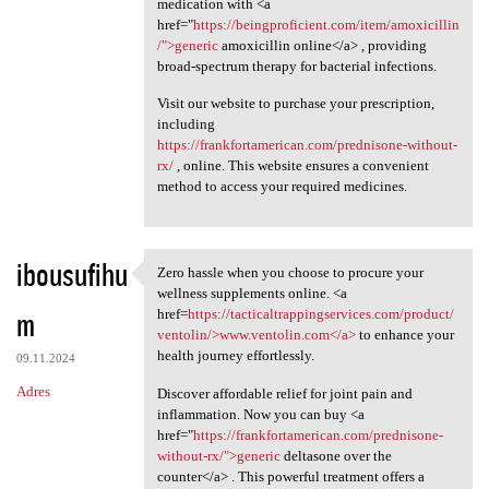
medication with <a
href="
https://beingproficient.com/item/amoxicillin
/">generic
amoxicillin online</a> , providing
broad-spectrum therapy for bacterial infections.
Visit our website to purchase your prescription,
including
https://frankfortamerican.com/prednisone-without-
rx/
, online. This website ensures a convenient
method to access your required medicines.
ibousufihu
Zero hassle when you choose to procure your
Zero hassle when you choose
wellness supplements online. <a
m
href=
https://tacticaltrappingservices.com/product/
ventolin/>www.ventolin.com</a>
to enhance your
health journey effortlessly.
09.11.2024
Adres
Discover affordable relief for joint pain and
inflammation. Now you can buy <a
href="
https://frankfortamerican.com/prednisone-
without-rx/">generic
deltasone over the
counter</a> . This powerful treatment offers a