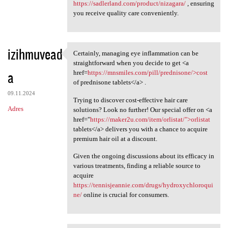
https://sadlerland.com/product/nizagara/
, ensuring
you receive quality care conveniently.
izihmuvead
Certainly, managing eye inflammation can be
Certainly, managing eye
straightforward when you decide to get <a
a
href=
https://mnsmiles.com/pill/prednisone/>cost
of prednisone tablets</a> .
09.11.2024
Trying to discover cost-effective hair care
Adres
solutions? Look no further! Our special offer on <a
href="
https://maker2u.com/item/orlistat/">orlistat
tablets</a> delivers you with a chance to acquire
premium hair oil at a discount.
Given the ongoing discussions about its efficacy in
various treatments, finding a reliable source to
acquire
https://tennisjeannie.com/drugs/hydroxychloroqui
ne/
online is crucial for consumers.