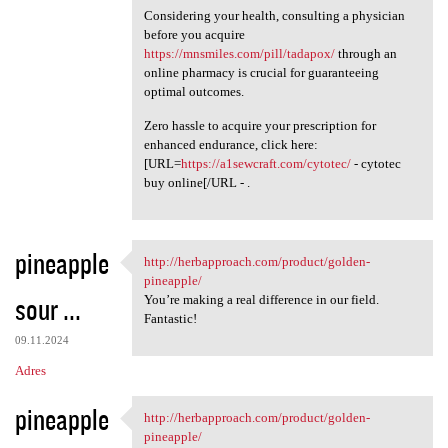
Considering your health, consulting a physician
before you acquire
https://mnsmiles.com/pill/tadapox/
through an
online pharmacy is crucial for guaranteeing
optimal outcomes.
Zero hassle to acquire your prescription for
enhanced endurance, click here:
[URL=
https://a1sewcraft.com/cytotec/
- cytotec
buy online[/URL - .
pineapple
http://herbapproach.com/product/golden-
http://herbapproach.com
pineapple/
sour ...
You’re making a real difference in our field.
Fantastic!
09.11.2024
Adres
pineapple
http://herbapproach.com/product/golden-
http://herbapproach.com
pineapple/