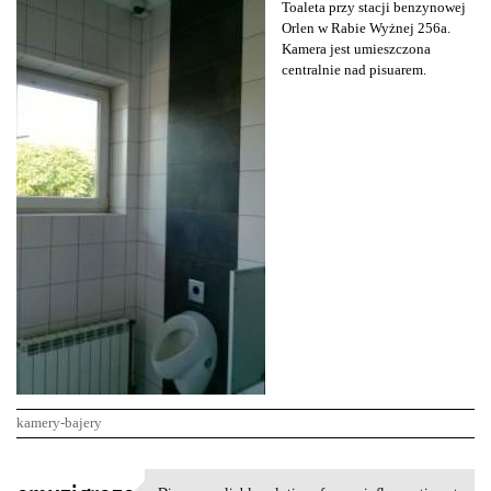
Toaleta przy stacji benzynowej
Orlen w Rabie Wyżnej 256a.
Kamera jest umieszczona
centralnie nad pisuarem.
kamery-bajery
K