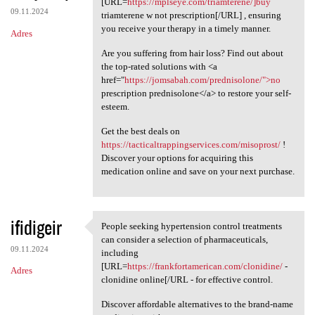
[URL=
https://mplseye.com/triamterene/]buy
09.11.2024
triamterene w not prescription[/URL] , ensuring
you receive your therapy in a timely manner.
Adres
Are you suffering from hair loss? Find out about
the top-rated solutions with <a
href="
https://jomsabah.com/prednisolone/">no
prescription prednisolone</a> to restore your self-
esteem.
Get the best deals on
https://tacticaltrappingservices.com/misoprost/
!
Discover your options for acquiring this
medication online and save on your next purchase.
ifidigeir
People seeking hypertension control treatments
People seeking hypertension
can consider a selection of pharmaceuticals,
09.11.2024
including
[URL=
https://frankfortamerican.com/clonidine/
-
Adres
clonidine online[/URL - for effective control.
Discover affordable alternatives to the brand-name