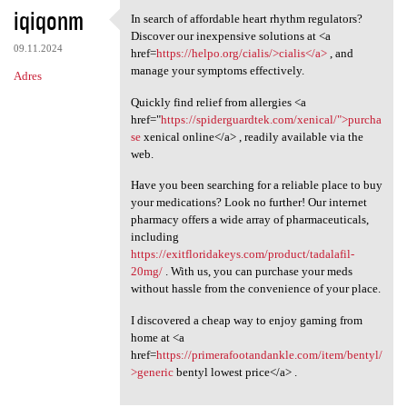
iqiqonm
In search of affordable heart rhythm regulators?
In search of affordable heart
Discover our inexpensive solutions at <a
09.11.2024
href=
https://helpo.org/cialis/>cialis</a>
, and
manage your symptoms effectively.
Adres
Quickly find relief from allergies <a
href="
https://spiderguardtek.com/xenical/">purcha
se
xenical online</a> , readily available via the
web.
Have you been searching for a reliable place to buy
your medications? Look no further! Our internet
pharmacy offers a wide array of pharmaceuticals,
including
https://exitfloridakeys.com/product/tadalafil-
20mg/
. With us, you can purchase your meds
without hassle from the convenience of your place.
I discovered a cheap way to enjoy gaming from
home at <a
href=
https://primerafootandankle.com/item/bentyl/
>generic
bentyl lowest price</a> .