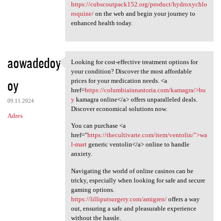
https://cubscoutpack152.org/product/hydroxychlo
roquine/
on the web and begin your journey to
enhanced health today.
aowadedoy
Looking for cost-effective treatment options for
Looking for cost-effective
your condition? Discover the most affordable
oy
prices for your medication needs. <a
href=
https://columbiainnastoria.com/kamagra/>bu
y
kamagra online</a> offers unparalleled deals.
09.11.2024
Discover economical solutions now.
Adres
You can purchase <a
href="
https://thecultivarte.com/item/ventolin/">wa
l-mart
generic ventolin</a> online to handle
anxiety.
Navigating the world of online casinos can be
tricky, especially when looking for safe and secure
gaming options.
https://lilliputsurgery.com/amigren/
offers a way
out, ensuring a safe and pleasurable experience
without the hassle.