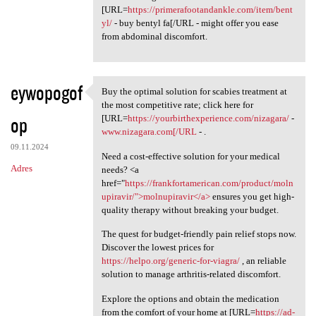
[URL=
https://primerafootandankle.com/item/bent
yl/
- buy bentyl fa[/URL - might offer you ease
from abdominal discomfort.
eywopogof
Buy the optimal solution for scabies treatment at
Buy the optimal solution for
the most competitive rate; click here for
op
[URL=
https://yourbirthexperience.com/nizagara/
-
www.nizagara.com[/URL
- .
09.11.2024
Need a cost-effective solution for your medical
Adres
needs? <a
href="
https://frankfortamerican.com/product/moln
upiravir/">molnupiravir</a>
ensures you get high-
quality therapy without breaking your budget.
The quest for budget-friendly pain relief stops now.
Discover the lowest prices for
https://helpo.org/generic-for-viagra/
, an reliable
solution to manage arthritis-related discomfort.
Explore the options and obtain the medication
from the comfort of your home at [URL=
https://ad-