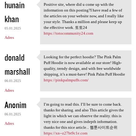
hunain
Positive site, where did u come up with the
Positive site, where did u
information on this posting?I have read a few of
khan
the articles on your website now, and I really like
your style. Thanks a million and please keep up
the effective work. 토토24
05.01.2025
https://totocommunity24.com
Adres
donald
Looking for the perfect hoodie? The Pink Palm
Looking for the perfect
Puff Hoodie is now available at our store! High-
marshall
quality, trendy design, and with free worldwide
shipping, it’s a must-have! Pink Palm Puff Hoodie
https://pinkpalmpuffs.com/
06.01.2025
Adres
Anonim
I’m going to read this. I’ll be sure to come back.
I’m going to read this. I’ll
thanks for sharing. and also This article gives the
06.01.2025
light in which we can observe the reality. this is
very nice one and gives indepth information.
Adres
thanks for this nice article... 웹툰사이트순위
https://xn--z27bt9c1e.com