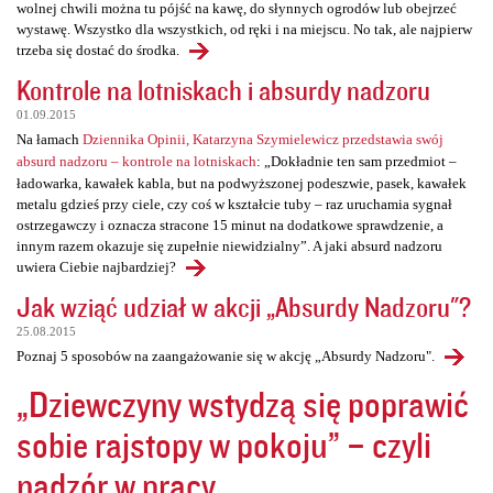
wolnej chwili można tu pójść na kawę, do słynnych ogrodów lub obejrzeć
wystawę. Wszystko dla wszystkich, od ręki i na miejscu. No tak, ale najpierw
trzeba się dostać do środka.
Kontrole na lotniskach i absurdy nadzoru
01.09.2015
Na łamach
Dziennika Opinii, Katarzyna Szymielewicz przedstawia swój
absurd nadzoru – kontrole na lotniskach
: „Dokładnie ten sam przedmiot –
ładowarka, kawałek kabla, but na podwyższonej podeszwie, pasek, kawałek
metalu gdzieś przy ciele, czy coś w kształcie tuby – raz uruchamia sygnał
ostrzegawczy i oznacza stracone 15 minut na dodatkowe sprawdzenie, a
innym razem okazuje się zupełnie niewidzialny”. A jaki absurd nadzoru
uwiera Ciebie najbardziej?
Jak wziąć udział w akcji „Absurdy Nadzoru"?
25.08.2015
Poznaj 5 sposobów na zaangażowanie się w akcję „Absurdy Nadzoru".
„Dziewczyny wstydzą się poprawić
sobie rajstopy w pokoju” – czyli
nadzór w pracy