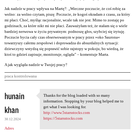
Jak nadzór w pracy wpływa na Martę?: „Wieczne poczucie, że coś robię za
wolno: za wolno czytam, piszę. Poczucie, że kogoś okradam z czasu, za który
mi płaci. Choć, myśląc racjonalnie, wcale tak nie jest. Mimo to zostaję po
godzinach, za które nikt mi nie płaci. Zauważyłam też, że stałam się o wiele
bardziej nerwowa w życiu prywatnym: podnoszę głos, szybciej się irytuję.
Poczucie bycia cały czas obserwowanym w pracy przez »oko Saurona«
towarzyszy całemu zespołowi i doprowadza do absurdalnych sytuacji:
dziewczyny wstydzą się poprawić sobie rajstopy w pokoju, bo wiedzą, że
ktoś to gdzieś zapisuje, monitoruje, ogląda” – komentuje Marta.
A jak wygląda nadzór w Twojej pracy?
praca kontrolowana
K
hunain
Thanks for the blog loaded with so many
Thanks for the blog loaded
o
information. Stopping by your blog helped me to
khan
m
get what I was looking for.
http://www.5starsstocks.com
e
https://5starsstocks.com
30.12.2024
n
Adres
t