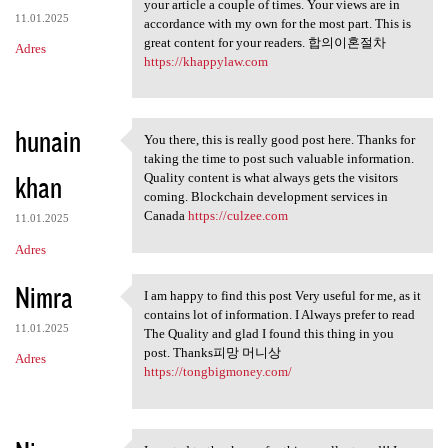
You make so many great points
your article a couple of times. Your views are in
11.01.2025
accordance with my own for the most part. This is
great content for your readers. 합의이혼절차
Adres
https://khappylaw.com
hunain
You there, this is really good post here. Thanks for
You there, this is really
taking the time to post such valuable information.
khan
Quality content is what always gets the visitors
coming. Blockchain development services in
Canada
https://culzee.com
11.01.2025
Adres
Nimra
I am happy to find this post Very useful for me, as it
I am happy to find this post
contains lot of information. I Always prefer to read
11.01.2025
The Quality and glad I found this thing in you
post. Thanks피망 머니상
Adres
https://tongbigmoney.com/