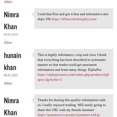
Adres
Nimra
I read that Post and got it fine and informative.slot
I read that Post and got it
depo 10k
https://allianceforintegrity.com/
Khan
08.01.2025
Adres
hunain
This is highly informatics, crisp and clear. I think
This is highly informatics,
that everything has been described in systematic
khan
manner so that reader could get maximum
information and learn many things. ElphaPex
https://elphapexasics.com/index.php/product/elph
08.01.2025
apex-dg-hydro-1/
Adres
Nimra
Thanks for sharing this quality information with
Thanks for sharing this
us. I really enjoyed reading. Will surely going to
Khan
share this URL with my friends.Jasminer
https://jasminers.io/product/jasminer-x44-p/