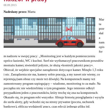
08.09.2015
Nadesłany przez:
Marta
Mar
ta
prze
słał
a
nam
opis
for
m nadzoru w swojej pracy: „Monitoring jest w każdym pomieszczeniu
oprócz łazienki, WC i kuchni. Szef nie wytłumaczył pracownikom powodów
montażu kamer, stwierdził jedynie, że służą »kontroli jakości pracy«.
Obiecał, że wejdzie specjalne zarządzenie dotyczące kamer. Minęło 1,5 roku
i nic. Zarządzenia nie ma, kamery sobie pracują, a my nawet nie wiemy, co
rejestrują (sam obraz czy może też dźwięk). Na komputerach mamy też
zamontowany program szpiegujący – wiadomo, monitoring to za mało. Na
początku nic nie wiedzieliśmy o tym programie. Jego istnienie odkrył
przypadkiem jeden z pracowników, który trochę się zna na komputerach.
Okazało się, że program robi wszystko: filtruje historię przeglądania i wysyła
do szefa alerty, gdy wchodzi się na strony prywatne (poczta, rachunek
bankowy), oblicza wydajność pracy, czas edycji jednego pliku itd.