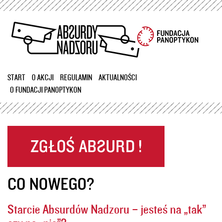
Przejdź
do
treści
START
O AKCJI
REGULAMIN
AKTUALNOŚCI
O FUNDACJI PANOPTYKON
CO NOWEGO?
Starcie Absurdów Nadzoru – jesteś na „tak”