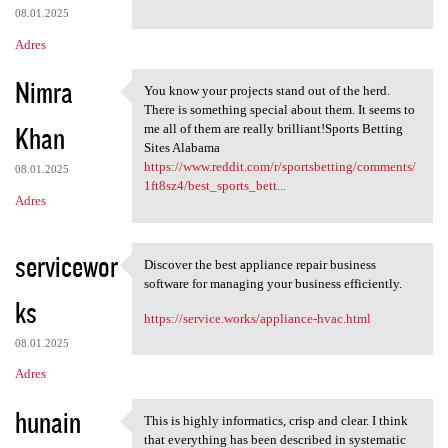
08.01.2025
Adres
Nimra
You know your projects stand out of the herd.
You know your projects stand
There is something special about them. It seems to
Khan
me all of them are really brilliant!Sports Betting
Sites Alabama
https://www.reddit.com/r/sportsbetting/comments/
08.01.2025
1ft8sz4/best_sports_bett...
Adres
servicewor
Discover the best appliance repair business
Discover the best appliance
software for managing your business efficiently.
ks
https://service.works/appliance-hvac.html
08.01.2025
Adres
hunain
This is highly informatics, crisp and clear. I think
This is highly informatics,
that everything has been described in systematic