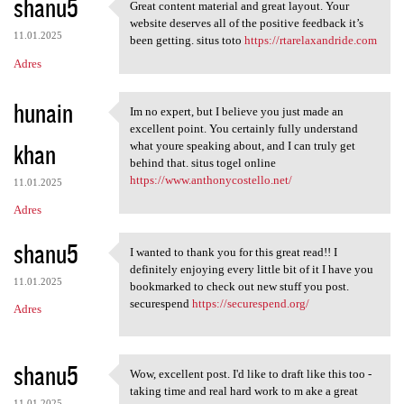
shanu5
Great content material and great layout. Your
Great content material and
website deserves all of the positive feedback it’s
11.01.2025
been getting. situs toto
https://rtarelaxandride.com
Adres
hunain
Im no expert, but I believe you just made an
Im no expert, but I believe
excellent point. You certainly fully understand
khan
what youre speaking about, and I can truly get
behind that. situs togel online
https://www.anthonycostello.net/
11.01.2025
Adres
shanu5
I wanted to thank you for this great read!! I
I wanted to thank you for
definitely enjoying every little bit of it I have you
11.01.2025
bookmarked to check out new stuff you post.
securespend
https://securespend.org/
Adres
shanu5
Wow, excellent post. I'd like to draft like this too -
Wow, excellent post. I'd like
taking time and real hard work to m ake a great
11.01.2025