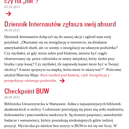
czy na „nie”?
03.10.2015
Dziennik Internautów zgłasza swój absurd
08.09.2015
Dziennik Internautów dołączył się do naszej akcji i zgłosił nam swój
przykład: „Oburzamy się na inwigilację w internecie, na działania
amerykańskich służb, ale co wiemy o inwigilacji na własnym podwórku?
Czy myślałeś, że gdy stoisz sobie pod blokiem, możesz być ciągle
obserwowany np. przez człowieka ze straży miejskiej, który siedzi przy
biurku i pije kawę? Czy myślałeś, ile naprawdę kamer może być w Twojej
okolicy? A może spojrzysz na mapkę, która może to ukazywać?”. Polecamy
artykuł Marcina Maja:
Ktoś nasikał pod kamerą, czyli inwigilacja z
perspektywy własnego podwórka
.
Checkpoint BUW
08.09.2015
Biblioteka Uniwersytecka w Warszawie. Jedna z najważniejszych bibliotek
akademickich w stolicy. Codziennie przewijają się przez nią setki studentów,
doktorantów i pracowników naukowych. Są również pasjonaci, samodzielni
badacze i warszawiacy, którzy poszukują niedostępnych gdzie indziej
pozycji. Wycieczka po mieście bez wizyty w BUW-ie też się nie liczy. W