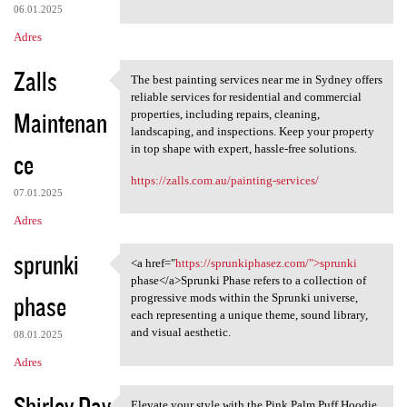
06.01.2025
Adres
Zalls
The best painting services near me in Sydney offers
The best painting services
reliable services for residential and commercial
Maintenan
properties, including repairs, cleaning,
landscaping, and inspections. Keep your property
in top shape with expert, hassle-free solutions.
ce
https://zalls.com.au/painting-services/
07.01.2025
Adres
sprunki
<a href="
https://sprunkiphasez.com/">sprunki
<a href="https:/
phase</a>Sprunki Phase refers to a collection of
phase
progressive mods within the Sprunki universe,
each representing a unique theme, sound library,
and visual aesthetic.
08.01.2025
Adres
Shirley Day
Elevate your style with the Pink Palm Puff Hoodie