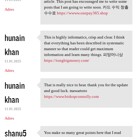
article. This post has encouraged me to write some
posts that I am going to write soon. 카드 수익 창출
Adres
수수료
https://wwww.onepay365.shop
hunain
This is highly informatics, crisp and clear. I think
This is highly informatics,
that everything has been described in systematic
khan
manner so that reader could get maximum
information and learn many things. 피망머니상
https://tongbigmoney.com/
11.01.2025
Adres
hunain
That is really nice to hear. thank you for the update
That is really nice to hear.
and good luck. mawartoto
khan
https://www.bishopconnolly.com
11.01.2025
Adres
shanu5
You make so many great points here that I read