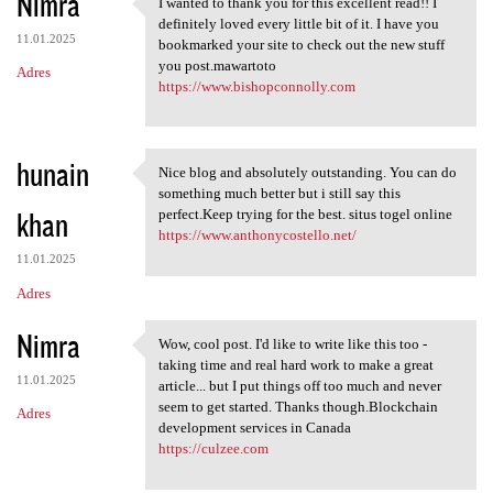
Nimra
I wanted to thank you for this excellent read!! I
I wanted to thank you for
definitely loved every little bit of it. I have you
11.01.2025
bookmarked your site to check out the new stuff
you post.mawartoto
Adres
https://www.bishopconnolly.com
hunain
Nice blog and absolutely outstanding. You can do
Nice blog and absolutely
something much better but i still say this
khan
perfect.Keep trying for the best. situs togel online
https://www.anthonycostello.net/
11.01.2025
Adres
Nimra
Wow, cool post. I'd like to write like this too -
Wow, cool post. I'd like to
taking time and real hard work to make a great
11.01.2025
article... but I put things off too much and never
seem to get started. Thanks though.Blockchain
Adres
development services in Canada
https://culzee.com