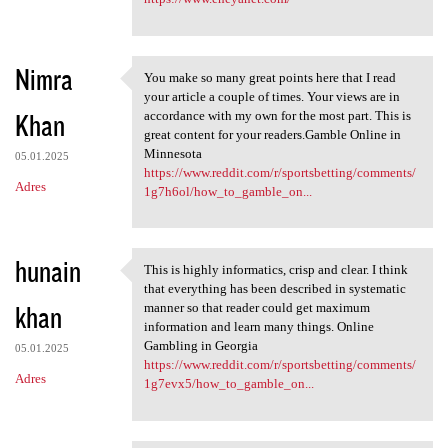
Nimra
You make so many great points here that I read
You make so many great points
your article a couple of times. Your views are in
Khan
accordance with my own for the most part. This is
great content for your readers.Gamble Online in
Minnesota
05.01.2025
https://www.reddit.com/r/sportsbetting/comments/
Adres
1g7h6ol/how_to_gamble_on...
hunain
This is highly informatics, crisp and clear. I think
This is highly informatics,
that everything has been described in systematic
khan
manner so that reader could get maximum
information and learn many things. Online
Gambling in Georgia
05.01.2025
https://www.reddit.com/r/sportsbetting/comments/
Adres
1g7evx5/how_to_gamble_on...