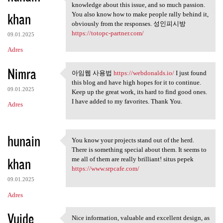
This is a smart blog. I mean
knowledge about this issue, and so much passion.
khan
You also know how to make people rally behind it,
obviously from the responses. 성인피시방
https://totopc-partner.com/
09.01.2025
Adres
Nimra
아임웹 사용법
https://webdonalds.io/
I just found
아임웹 사용법 https://webdonalds.io
this blog and have high hopes for it to continue.
09.01.2025
Keep up the great work, its hard to find good ones.
I have added to my favorites. Thank You.
Adres
hunain
You know your projects stand out of the herd.
You know your projects stand
There is something special about them. It seems to
khan
me all of them are really brilliant! situs pepek
https://www.srpcafe.com/
09.01.2025
Adres
Vuide
Nice information, valuable and excellent design, as