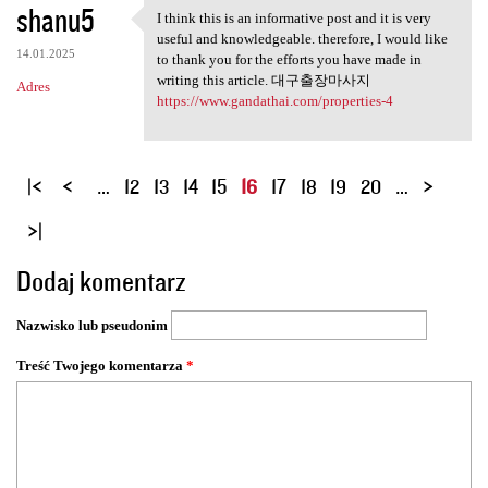
shanu5
I think this is an informative post and it is very
I think this is an
useful and knowledgeable. therefore, I would like
14.01.2025
to thank you for the efforts you have made in
writing this article. 대구출장마사지
Adres
https://www.gandathai.com/properties-4
S
…
12
13
14
15
16
17
18
19
20
…
t
r
o
Dodaj komentarz
n
y
Nazwisko lub pseudonim
Treść Twojego komentarza
*