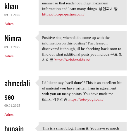
khan
manner so that reader could get maximum
information and learn many things. 성인피시방
https://totopc-partner.com/
09.01.2025
Adres
Nimra
Positive site, where did u come up with the
Positive site, where did u
information on this posting? I'm pleased I
09.01.2025
discovered it though, ill be checking back soon to
find out what additional posts you include.무료 웹
Adres
사이트
https://webdonalds.io/
ahmedali
I’d like to say “well done”! This is an excellent bit
I’d like to say “well done”!
of material you have written. I am in agreement
seo
with you on many points. You have made me
think. 먹튀검증
https://toto-yogi.com/
09.01.2025
Adres
hunain
This is a smart blog. I mean it. You have so much