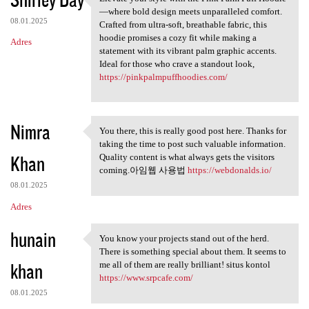
Elevate your style with the
—where bold design meets unparalleled comfort.
08.01.2025
Crafted from ultra-soft, breathable fabric, this
hoodie promises a cozy fit while making a
Adres
statement with its vibrant palm graphic accents.
Ideal for those who crave a standout look,
https://pinkpalmpuffhoodies.com/
Nimra
You there, this is really good post here. Thanks for
You there, this is really
taking the time to post such valuable information.
Khan
Quality content is what always gets the visitors
coming.아임웹 사용법
https://webdonalds.io/
08.01.2025
Adres
hunain
You know your projects stand out of the herd.
You know your projects stand
There is something special about them. It seems to
khan
me all of them are really brilliant! situs kontol
https://www.srpcafe.com/
08.01.2025