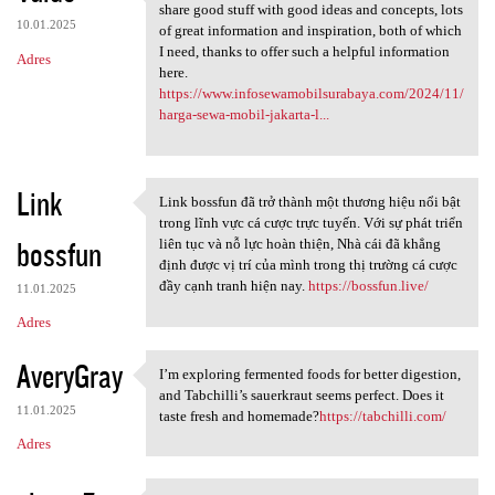
Nice information, valuable
share good stuff with good ideas and concepts, lots
10.01.2025
of great information and inspiration, both of which
I need, thanks to offer such a helpful information
Adres
here.
https://www.infosewamobilsurabaya.com/2024/11/
harga-sewa-mobil-jakarta-l...
Link
Link bossfun đã trở thành một thương hiệu nổi bật
Link bossfun đã trở thành một
trong lĩnh vực cá cược trực tuyến. Với sự phát triển
bossfun
liên tục và nỗ lực hoàn thiện, Nhà cái đã khẳng
định được vị trí của mình trong thị trường cá cược
đầy cạnh tranh hiện nay.
https://bossfun.live/
11.01.2025
Adres
AveryGray
I’m exploring fermented foods for better digestion,
I’m exploring fermented foods
and Tabchilli’s sauerkraut seems perfect. Does it
11.01.2025
taste fresh and homemade?
https://tabchilli.com/
Adres