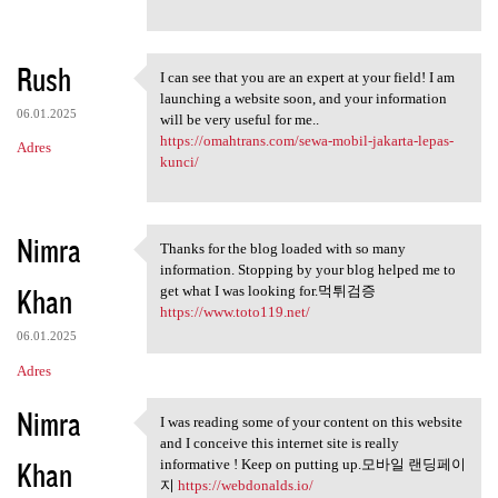
Rush
I can see that you are an expert at your field! I am
I can see that you are an
launching a website soon, and your information
06.01.2025
will be very useful for me..
https://omahtrans.com/sewa-mobil-jakarta-lepas-
Adres
kunci/
Nimra
Thanks for the blog loaded with so many
Thanks for the blog loaded
information. Stopping by your blog helped me to
Khan
get what I was looking for.먹튀검증
https://www.toto119.net/
06.01.2025
Adres
Nimra
I was reading some of your content on this website
I was reading some of your
and I conceive this internet site is really
Khan
informative ! Keep on putting up.모바일 랜딩페이
지
https://webdonalds.io/