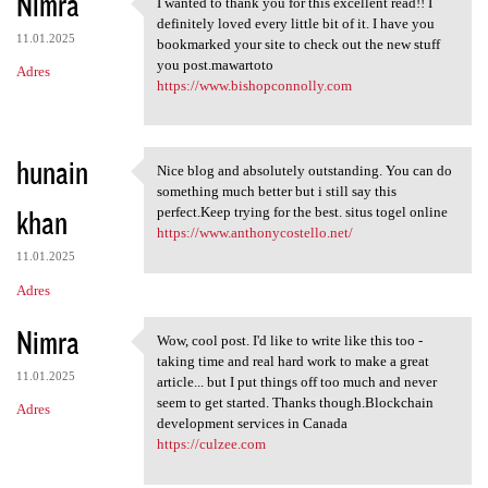
Nimra
I wanted to thank you for this excellent read!! I
I wanted to thank you for
definitely loved every little bit of it. I have you
11.01.2025
bookmarked your site to check out the new stuff
you post.mawartoto
Adres
https://www.bishopconnolly.com
hunain
Nice blog and absolutely outstanding. You can do
Nice blog and absolutely
something much better but i still say this
khan
perfect.Keep trying for the best. situs togel online
https://www.anthonycostello.net/
11.01.2025
Adres
Nimra
Wow, cool post. I'd like to write like this too -
Wow, cool post. I'd like to
taking time and real hard work to make a great
11.01.2025
article... but I put things off too much and never
seem to get started. Thanks though.Blockchain
Adres
development services in Canada
https://culzee.com