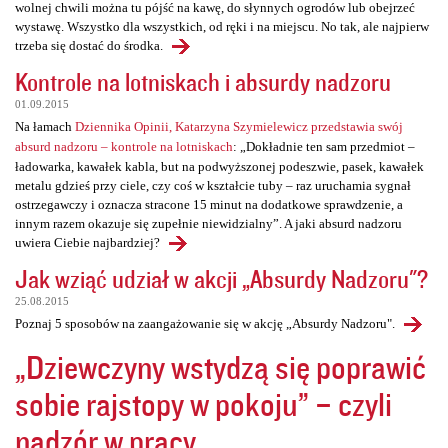
wolnej chwili można tu pójść na kawę, do słynnych ogrodów lub obejrzeć
wystawę. Wszystko dla wszystkich, od ręki i na miejscu. No tak, ale najpierw
trzeba się dostać do środka.
Kontrole na lotniskach i absurdy nadzoru
01.09.2015
Na łamach
Dziennika Opinii, Katarzyna Szymielewicz przedstawia swój
absurd nadzoru – kontrole na lotniskach
: „Dokładnie ten sam przedmiot –
ładowarka, kawałek kabla, but na podwyższonej podeszwie, pasek, kawałek
metalu gdzieś przy ciele, czy coś w kształcie tuby – raz uruchamia sygnał
ostrzegawczy i oznacza stracone 15 minut na dodatkowe sprawdzenie, a
innym razem okazuje się zupełnie niewidzialny”. A jaki absurd nadzoru
uwiera Ciebie najbardziej?
Jak wziąć udział w akcji „Absurdy Nadzoru"?
25.08.2015
Poznaj 5 sposobów na zaangażowanie się w akcję „Absurdy Nadzoru".
„Dziewczyny wstydzą się poprawić
sobie rajstopy w pokoju” – czyli
nadzór w pracy