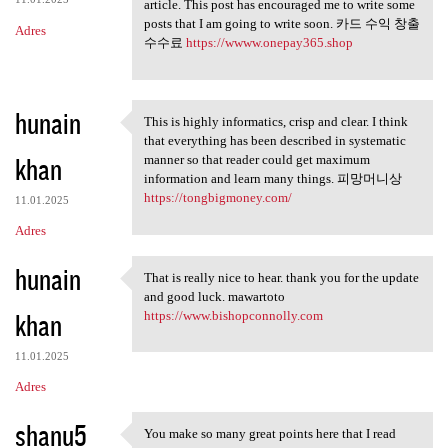
article. This post has encouraged me to write some
posts that I am going to write soon. 카드 수익 창출
Adres
수수료
https://wwww.onepay365.shop
hunain
This is highly informatics, crisp and clear. I think
This is highly informatics,
that everything has been described in systematic
khan
manner so that reader could get maximum
information and learn many things. 피망머니상
https://tongbigmoney.com/
11.01.2025
Adres
hunain
That is really nice to hear. thank you for the update
That is really nice to hear.
and good luck. mawartoto
khan
https://www.bishopconnolly.com
11.01.2025
Adres
shanu5
You make so many great points here that I read