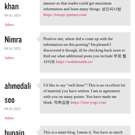
khan
manner so that reader could get maximum
information and learn many things. 성인피시방
https://totopc-partner.com/
09.01.2025
Adres
Nimra
Positive site, where did u come up with the
Positive site, where did u
information on this posting? I'm pleased I
09.01.2025
discovered it though, ill be checking back soon to
find out what additional posts you include.무료 웹
Adres
사이트
https://webdonalds.io/
ahmedali
I’d like to say “well done”! This is an excellent bit
I’d like to say “well done”!
of material you have written. I am in agreement
seo
with you on many points. You have made me
think. 먹튀검증
https://toto-yogi.com/
09.01.2025
Adres
hunain
This is a smart blog. I mean it. You have so much