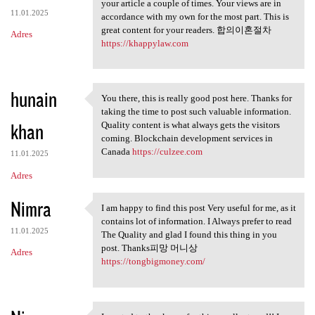
You make so many great points
your article a couple of times. Your views are in
11.01.2025
accordance with my own for the most part. This is
great content for your readers. 합의이혼절차
Adres
https://khappylaw.com
hunain
You there, this is really good post here. Thanks for
You there, this is really
taking the time to post such valuable information.
khan
Quality content is what always gets the visitors
coming. Blockchain development services in
Canada
https://culzee.com
11.01.2025
Adres
Nimra
I am happy to find this post Very useful for me, as it
I am happy to find this post
contains lot of information. I Always prefer to read
11.01.2025
The Quality and glad I found this thing in you
post. Thanks피망 머니상
Adres
https://tongbigmoney.com/