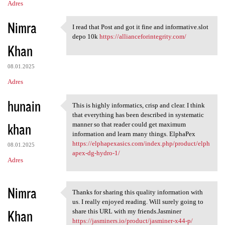
Adres
Nimra
I read that Post and got it fine and informative.slot
I read that Post and got it
depo 10k
https://allianceforintegrity.com/
Khan
08.01.2025
Adres
hunain
This is highly informatics, crisp and clear. I think
This is highly informatics,
that everything has been described in systematic
khan
manner so that reader could get maximum
information and learn many things. ElphaPex
https://elphapexasics.com/index.php/product/elph
08.01.2025
apex-dg-hydro-1/
Adres
Nimra
Thanks for sharing this quality information with
Thanks for sharing this
us. I really enjoyed reading. Will surely going to
Khan
share this URL with my friends.Jasminer
https://jasminers.io/product/jasminer-x44-p/