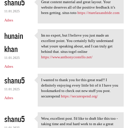
shanu5
Great content material and great layout. Your
Great content material and
website deserves all of the positive feedback it’s
11.01.2025
been getting. situs toto
https://rtarelaxandride.com
Adres
hunain
Im no expert, but I believe you just made an
Im no expert, but I believe
excellent point. You certainly fully understand
khan
what youre speaking about, and I can truly get
behind that. situs togel online
https://www.anthonycostello.net/
11.01.2025
Adres
shanu5
I wanted to thank you for this great read!! I
I wanted to thank you for
definitely enjoying every little bit of it I have you
11.01.2025
bookmarked to check out new stuff you post.
securespend
https://securespend.org/
Adres
shanu5
Wow, excellent post. I'd like to draft like this too -
Wow, excellent post. I'd like
taking time and real hard work to m ake a great
11.01.2025