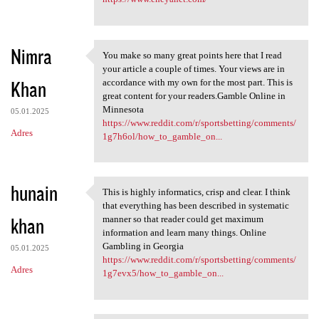
Nimra
You make so many great points here that I read
You make so many great points
your article a couple of times. Your views are in
Khan
accordance with my own for the most part. This is
great content for your readers.Gamble Online in
Minnesota
05.01.2025
https://www.reddit.com/r/sportsbetting/comments/
Adres
1g7h6ol/how_to_gamble_on...
hunain
This is highly informatics, crisp and clear. I think
This is highly informatics,
that everything has been described in systematic
khan
manner so that reader could get maximum
information and learn many things. Online
Gambling in Georgia
05.01.2025
https://www.reddit.com/r/sportsbetting/comments/
Adres
1g7evx5/how_to_gamble_on...