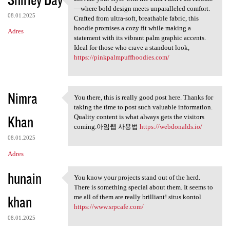
Elevate your style with the
—where bold design meets unparalleled comfort.
08.01.2025
Crafted from ultra-soft, breathable fabric, this
hoodie promises a cozy fit while making a
Adres
statement with its vibrant palm graphic accents.
Ideal for those who crave a standout look,
https://pinkpalmpuffhoodies.com/
Nimra
You there, this is really good post here. Thanks for
You there, this is really
taking the time to post such valuable information.
Khan
Quality content is what always gets the visitors
coming.아임웹 사용법
https://webdonalds.io/
08.01.2025
Adres
hunain
You know your projects stand out of the herd.
You know your projects stand
There is something special about them. It seems to
khan
me all of them are really brilliant! situs kontol
https://www.srpcafe.com/
08.01.2025