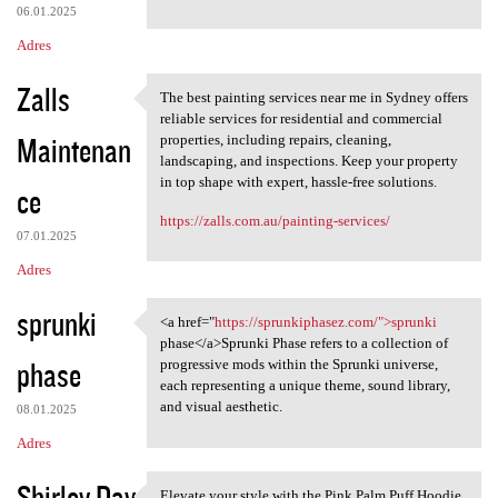
06.01.2025
Adres
Zalls
The best painting services near me in Sydney offers
The best painting services
reliable services for residential and commercial
Maintenan
properties, including repairs, cleaning,
landscaping, and inspections. Keep your property
in top shape with expert, hassle-free solutions.
ce
https://zalls.com.au/painting-services/
07.01.2025
Adres
sprunki
<a href="
https://sprunkiphasez.com/">sprunki
<a href="https:/
phase</a>Sprunki Phase refers to a collection of
phase
progressive mods within the Sprunki universe,
each representing a unique theme, sound library,
and visual aesthetic.
08.01.2025
Adres
Shirley Day
Elevate your style with the Pink Palm Puff Hoodie