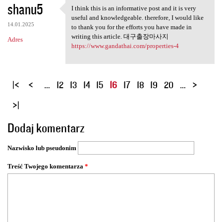
shanu5
I think this is an informative post and it is very
I think this is an
useful and knowledgeable. therefore, I would like
14.01.2025
to thank you for the efforts you have made in
writing this article. 대구출장마사지
Adres
https://www.gandathai.com/properties-4
S
…
12
13
14
15
16
17
18
19
20
…
t
r
o
Dodaj komentarz
n
y
Nazwisko lub pseudonim
Treść Twojego komentarza
*