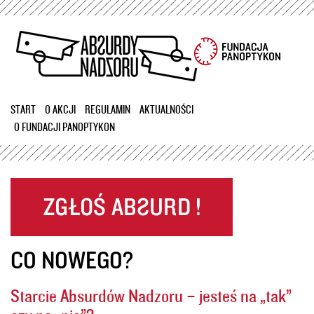
Przejdź
do
treści
START
O AKCJI
REGULAMIN
AKTUALNOŚCI
O FUNDACJI PANOPTYKON
CO NOWEGO?
Starcie Absurdów Nadzoru – jesteś na „tak”