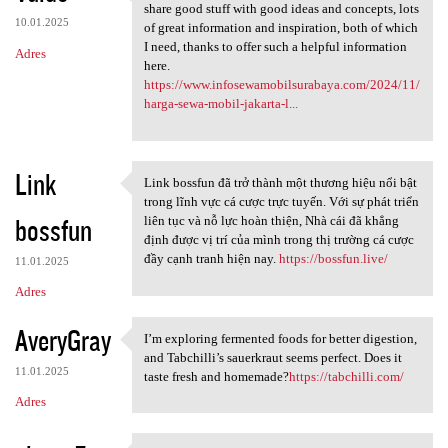
Nice information, valuable
share good stuff with good ideas and concepts, lots
10.01.2025
of great information and inspiration, both of which
I need, thanks to offer such a helpful information
Adres
here.
https://www.infosewamobilsurabaya.com/2024/11/
harga-sewa-mobil-jakarta-l...
Link
Link bossfun đã trở thành một thương hiệu nổi bật
Link bossfun đã trở thành một
trong lĩnh vực cá cược trực tuyến. Với sự phát triển
bossfun
liên tục và nỗ lực hoàn thiện, Nhà cái đã khẳng
định được vị trí của mình trong thị trường cá cược
đầy cạnh tranh hiện nay.
https://bossfun.live/
11.01.2025
Adres
AveryGray
I’m exploring fermented foods for better digestion,
I’m exploring fermented foods
and Tabchilli’s sauerkraut seems perfect. Does it
11.01.2025
taste fresh and homemade?
https://tabchilli.com/
Adres