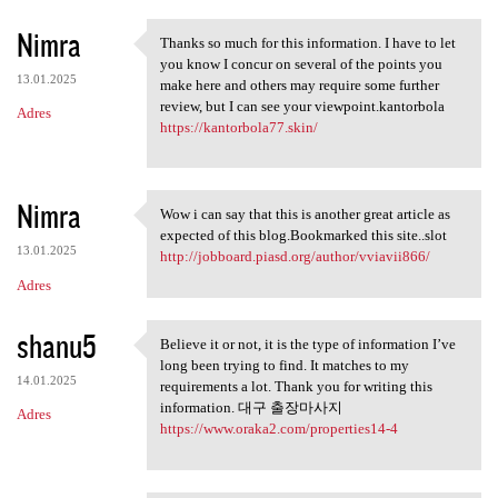
Nimra
Thanks so much for this information. I have to let
Thanks so much for this
you know I concur on several of the points you
13.01.2025
make here and others may require some further
review, but I can see your viewpoint.kantorbola
Adres
https://kantorbola77.skin/
Nimra
Wow i can say that this is another great article as
Wow i can say that this is
expected of this blog.Bookmarked this site..slot
13.01.2025
http://jobboard.piasd.org/author/vviavii866/
Adres
shanu5
Believe it or not, it is the type of information I’ve
Believe it or not, it is the
long been trying to find. It matches to my
14.01.2025
requirements a lot. Thank you for writing this
information. 대구 출장마사지
Adres
https://www.oraka2.com/properties14-4