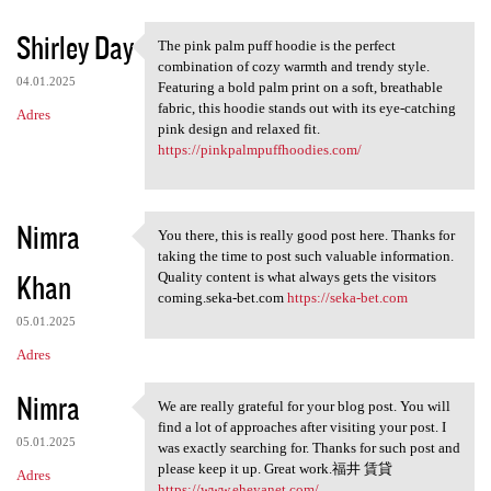
Shirley Day
The pink palm puff hoodie is the perfect
The pink palm puff hoodie is
combination of cozy warmth and trendy style.
04.01.2025
Featuring a bold palm print on a soft, breathable
fabric, this hoodie stands out with its eye-catching
Adres
pink design and relaxed fit.
https://pinkpalmpuffhoodies.com/
Nimra
You there, this is really good post here. Thanks for
You there, this is really
taking the time to post such valuable information.
Khan
Quality content is what always gets the visitors
coming.seka-bet.com
https://seka-bet.com
05.01.2025
Adres
Nimra
We are really grateful for your blog post. You will
We are really grateful for
find a lot of approaches after visiting your post. I
05.01.2025
was exactly searching for. Thanks for such post and
please keep it up. Great work.福井 賃貸
Adres
https://www.eheyanet.com/