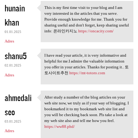
hunain
a
This is my first time visit to your blog and I am
This is my first time visit
very interested in the articles that you serve.
r
khan
Provide enough knowledge for me. Thank you for
z
sharing useful and don't forget, keep sharing useful
info: 온라인카지노
https://oncacity.com/
e
01.01.2025
Adres
shanu5
I have read your article, it is very informative and
I have read your article, it
helpful for me.I admire the valuable information
02.01.2025
you offer in your articles. Thanks for posting it.. 토
토사이트추천
https://mt-totoro.com
Adres
ahmedali
After study a number of the blog articles on your
After study a number of the
web site now, we truly as if your way of blogging. I
seo
bookmarked it to my bookmark web site list and
you will be checking back soon. Pls take a look at
my web site also and tell me how you feel.
03.01.2025
https://ww88.phd/
Adres