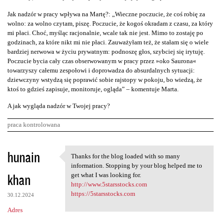
Jak nadzór w pracy wpływa na Martę?: „Wieczne poczucie, że coś robię za
wolno: za wolno czytam, piszę. Poczucie, że kogoś okradam z czasu, za który
mi płaci. Choć, myśląc racjonalnie, wcale tak nie jest. Mimo to zostaję po
godzinach, za które nikt mi nie płaci. Zauważyłam też, że stałam się o wiele
bardziej nerwowa w życiu prywatnym: podnoszę głos, szybciej się irytuję.
Poczucie bycia cały czas obserwowanym w pracy przez »oko Saurona«
towarzyszy całemu zespołowi i doprowadza do absurdalnych sytuacji:
dziewczyny wstydzą się poprawić sobie rajstopy w pokoju, bo wiedzą, że
ktoś to gdzieś zapisuje, monitoruje, ogląda” – komentuje Marta.
A jak wygląda nadzór w Twojej pracy?
praca kontrolowana
K
hunain
Thanks for the blog loaded with so many
Thanks for the blog loaded
o
information. Stopping by your blog helped me to
khan
m
get what I was looking for.
http://www.5starsstocks.com
e
https://5starsstocks.com
30.12.2024
n
Adres
t