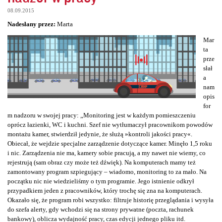
08.09.2015
Nadesłany przez:
Marta
Mar
ta
prze
słał
a
nam
opis
for
m nadzoru w swojej pracy: „Monitoring jest w każdym pomieszczeniu
oprócz łazienki, WC i kuchni. Szef nie wytłumaczył pracownikom powodów
montażu kamer, stwierdził jedynie, że służą »kontroli jakości pracy«.
Obiecał, że wejdzie specjalne zarządzenie dotyczące kamer. Minęło 1,5 roku
i nic. Zarządzenia nie ma, kamery sobie pracują, a my nawet nie wiemy, co
rejestrują (sam obraz czy może też dźwięk). Na komputerach mamy też
zamontowany program szpiegujący – wiadomo, monitoring to za mało. Na
początku nic nie wiedzieliśmy o tym programie. Jego istnienie odkrył
przypadkiem jeden z pracowników, który trochę się zna na komputerach.
Okazało się, że program robi wszystko: filtruje historię przeglądania i wysyła
do szefa alerty, gdy wchodzi się na strony prywatne (poczta, rachunek
bankowy), oblicza wydajność pracy, czas edycji jednego pliku itd.