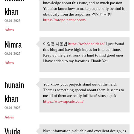
This is a smart blog. I mean
knowledge about this issue, and so much passion.
khan
You also know how to make people rally behind it,
obviously from the responses. 성인피시방
https://totopc-partner.com/
09.01.2025
Adres
Nimra
아임웹 사용법
https://webdonalds.io/
I just found
아임웹 사용법 https://webdonalds.io
this blog and have high hopes for it to continue.
09.01.2025
Keep up the great work, its hard to find good ones.
I have added to my favorites. Thank You.
Adres
hunain
You know your projects stand out of the herd.
You know your projects stand
There is something special about them. It seems to
khan
me all of them are really brilliant! situs pepek
https://www.srpcafe.com/
09.01.2025
Adres
Vuide
Nice information, valuable and excellent design, as