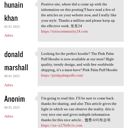
hunain
Positive site, where did u come up with the
Positive site, where did u
information on this posting?I have read a few of
khan
the articles on your website now, and I really like
your style. Thanks a million and please keep up
the effective work. 토토24
05.01.2025
https://totocommunity24.com
Adres
donald
Looking for the perfect hoodie? The Pink Palm
Looking for the perfect
Puff Hoodie is now available at our store! High-
marshall
quality, trendy design, and with free worldwide
shipping, it’s a must-have! Pink Palm Puff Hoodie
https://pinkpalmpuffs.com/
06.01.2025
Adres
Anonim
I’m going to read this. I’ll be sure to come back.
I’m going to read this. I’ll
thanks for sharing. and also This article gives the
06.01.2025
light in which we can observe the reality. this is
very nice one and gives indepth information.
Adres
thanks for this nice article... 웹툰사이트순위
https://xn--z27bt9c1e.com