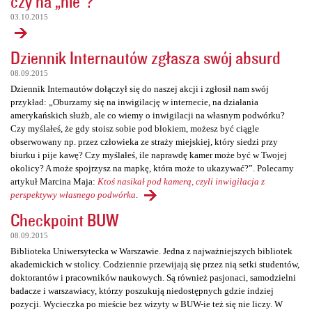
czy na „nie”?
03.10.2015
Dziennik Internautów zgłasza swój absurd
08.09.2015
Dziennik Internautów dołączył się do naszej akcji i zgłosił nam swój
przykład: „Oburzamy się na inwigilację w internecie, na działania
amerykańskich służb, ale co wiemy o inwigilacji na własnym podwórku?
Czy myślałeś, że gdy stoisz sobie pod blokiem, możesz być ciągle
obserwowany np. przez człowieka ze straży miejskiej, który siedzi przy
biurku i pije kawę? Czy myślałeś, ile naprawdę kamer może być w Twojej
okolicy? A może spojrzysz na mapkę, która może to ukazywać?”. Polecamy
artykuł Marcina Maja:
Ktoś nasikał pod kamerą, czyli inwigilacja z
perspektywy własnego podwórka
.
Checkpoint BUW
08.09.2015
Biblioteka Uniwersytecka w Warszawie. Jedna z najważniejszych bibliotek
akademickich w stolicy. Codziennie przewijają się przez nią setki studentów,
doktorantów i pracowników naukowych. Są również pasjonaci, samodzielni
badacze i warszawiacy, którzy poszukują niedostępnych gdzie indziej
pozycji. Wycieczka po mieście bez wizyty w BUW-ie też się nie liczy. W