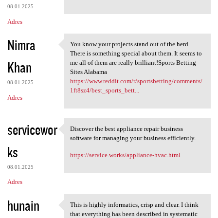
08.01.2025
Adres
Nimra
You know your projects stand out of the herd.
You know your projects stand
There is something special about them. It seems to
Khan
me all of them are really brilliant!Sports Betting
Sites Alabama
https://www.reddit.com/r/sportsbetting/comments/
08.01.2025
1ft8sz4/best_sports_bett...
Adres
servicewor
Discover the best appliance repair business
Discover the best appliance
software for managing your business efficiently.
ks
https://service.works/appliance-hvac.html
08.01.2025
Adres
hunain
This is highly informatics, crisp and clear. I think
This is highly informatics,
that everything has been described in systematic