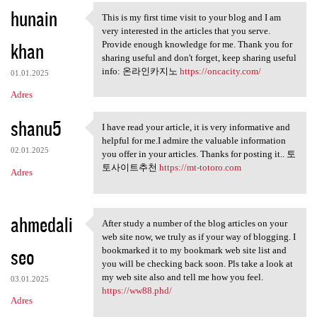
hunain
a
This is my first time visit to your blog and I am
This is my first time visit
very interested in the articles that you serve.
r
khan
Provide enough knowledge for me. Thank you for
z
sharing useful and don't forget, keep sharing useful
info: 온라인카지노
https://oncacity.com/
e
01.01.2025
Adres
shanu5
I have read your article, it is very informative and
I have read your article, it
helpful for me.I admire the valuable information
02.01.2025
you offer in your articles. Thanks for posting it.. 토
토사이트추천
https://mt-totoro.com
Adres
ahmedali
After study a number of the blog articles on your
After study a number of the
web site now, we truly as if your way of blogging. I
seo
bookmarked it to my bookmark web site list and
you will be checking back soon. Pls take a look at
my web site also and tell me how you feel.
03.01.2025
https://ww88.phd/
Adres