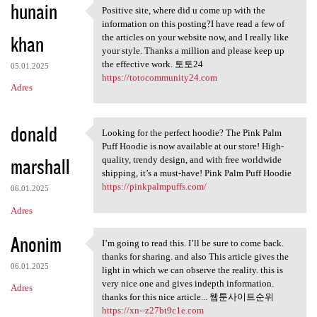
hunain
Positive site, where did u come up with the
Positive site, where did u
information on this posting?I have read a few of
khan
the articles on your website now, and I really like
your style. Thanks a million and please keep up
the effective work. 토토24
05.01.2025
https://totocommunity24.com
Adres
donald
Looking for the perfect hoodie? The Pink Palm
Looking for the perfect
Puff Hoodie is now available at our store! High-
marshall
quality, trendy design, and with free worldwide
shipping, it’s a must-have! Pink Palm Puff Hoodie
https://pinkpalmpuffs.com/
06.01.2025
Adres
Anonim
I’m going to read this. I’ll be sure to come back.
I’m going to read this. I’ll
thanks for sharing. and also This article gives the
06.01.2025
light in which we can observe the reality. this is
very nice one and gives indepth information.
Adres
thanks for this nice article... 웹툰사이트순위
https://xn--z27bt9c1e.com