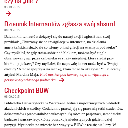
czy na „nie”?
03.10.2015
Dziennik Internautów zgłasza swój absurd
08.09.2015
Dziennik Internautów dołączył się do naszej akcji i zgłosił nam swój
przykład: „Oburzamy się na inwigilację w internecie, na działania
amerykańskich służb, ale co wiemy o inwigilacji na własnym podwórku?
Czy myślałeś, że gdy stoisz sobie pod blokiem, możesz być ciągle
obserwowany np. przez człowieka ze straży miejskiej, który siedzi przy
biurku i pije kawę? Czy myślałeś, ile naprawdę kamer może być w Twojej
okolicy? A może spojrzysz na mapkę, która może to ukazywać?”. Polecamy
artykuł Marcina Maja:
Ktoś nasikał pod kamerą, czyli inwigilacja z
perspektywy własnego podwórka
.
Checkpoint BUW
08.09.2015
Biblioteka Uniwersytecka w Warszawie. Jedna z najważniejszych bibliotek
akademickich w stolicy. Codziennie przewijają się przez nią setki studentów,
doktorantów i pracowników naukowych. Są również pasjonaci, samodzielni
badacze i warszawiacy, którzy poszukują niedostępnych gdzie indziej
pozycji. Wycieczka po mieście bez wizyty w BUW-ie też się nie liczy. W