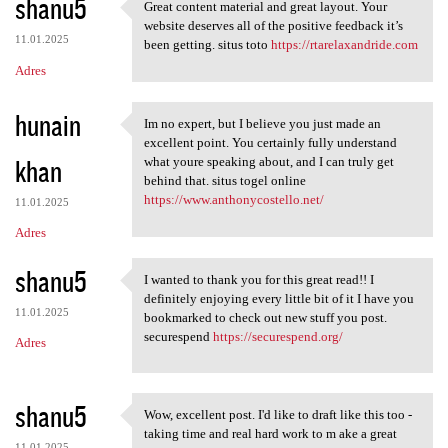
shanu5
Great content material and great layout. Your
Great content material and
website deserves all of the positive feedback it’s
11.01.2025
been getting. situs toto
https://rtarelaxandride.com
Adres
hunain
Im no expert, but I believe you just made an
Im no expert, but I believe
excellent point. You certainly fully understand
khan
what youre speaking about, and I can truly get
behind that. situs togel online
https://www.anthonycostello.net/
11.01.2025
Adres
shanu5
I wanted to thank you for this great read!! I
I wanted to thank you for
definitely enjoying every little bit of it I have you
11.01.2025
bookmarked to check out new stuff you post.
securespend
https://securespend.org/
Adres
shanu5
Wow, excellent post. I'd like to draft like this too -
Wow, excellent post. I'd like
taking time and real hard work to m ake a great
11.01.2025