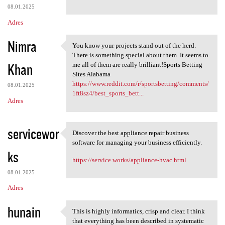
08.01.2025
Adres
Nimra
You know your projects stand out of the herd.
You know your projects stand
There is something special about them. It seems to
Khan
me all of them are really brilliant!Sports Betting
Sites Alabama
https://www.reddit.com/r/sportsbetting/comments/
08.01.2025
1ft8sz4/best_sports_bett...
Adres
servicewor
Discover the best appliance repair business
Discover the best appliance
software for managing your business efficiently.
ks
https://service.works/appliance-hvac.html
08.01.2025
Adres
hunain
This is highly informatics, crisp and clear. I think
This is highly informatics,
that everything has been described in systematic