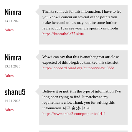
Nimra
Thanks so much for this information. I have to let
Thanks so much for this
you know I concur on several of the points you
13.01.2025
make here and others may require some further
review, but I can see your viewpoint.kantorbola
Adres
https://kantorbola77.skin/
Nimra
Wow i can say that this is another great article as
Wow i can say that this is
expected of this blog.Bookmarked this site..slot
13.01.2025
http://jobboard.piasd.org/author/vviavii866/
Adres
shanu5
Believe it or not, it is the type of information I’ve
Believe it or not, it is the
long been trying to find. It matches to my
14.01.2025
requirements a lot. Thank you for writing this
information. 대구 출장마사지
Adres
https://www.oraka2.com/properties14-4