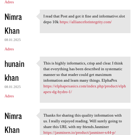
Adres
Nimra
I read that Post and got it fine and informative.slot
I read that Post and got it
depo 10k
https://allianceforintegrity.com/
Khan
08.01.2025
Adres
hunain
This is highly informatics, crisp and clear. I think
This is highly informatics,
that everything has been described in systematic
khan
manner so that reader could get maximum
information and learn many things. ElphaPex
https://elphapexasics.com/index.php/product/elph
08.01.2025
apex-dg-hydro-1/
Adres
Nimra
Thanks for sharing this quality information with
Thanks for sharing this
us. I really enjoyed reading. Will surely going to
Khan
share this URL with my friends.Jasminer
https://jasminers.io/product/jasminer-x44-p/