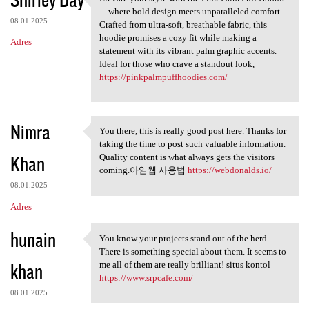
Elevate your style with the
—where bold design meets unparalleled comfort.
08.01.2025
Crafted from ultra-soft, breathable fabric, this
hoodie promises a cozy fit while making a
Adres
statement with its vibrant palm graphic accents.
Ideal for those who crave a standout look,
https://pinkpalmpuffhoodies.com/
Nimra
You there, this is really good post here. Thanks for
You there, this is really
taking the time to post such valuable information.
Khan
Quality content is what always gets the visitors
coming.아임웹 사용법
https://webdonalds.io/
08.01.2025
Adres
hunain
You know your projects stand out of the herd.
You know your projects stand
There is something special about them. It seems to
khan
me all of them are really brilliant! situs kontol
https://www.srpcafe.com/
08.01.2025