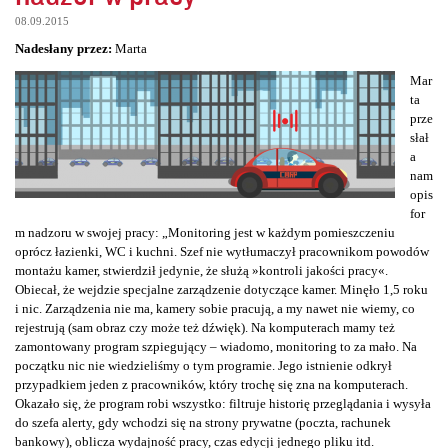
08.09.2015
Nadesłany przez:
Marta
Mar
ta
prze
słał
a
nam
opis
for
m nadzoru w swojej pracy: „Monitoring jest w każdym pomieszczeniu
oprócz łazienki, WC i kuchni. Szef nie wytłumaczył pracownikom powodów
montażu kamer, stwierdził jedynie, że służą »kontroli jakości pracy«.
Obiecał, że wejdzie specjalne zarządzenie dotyczące kamer. Minęło 1,5 roku
i nic. Zarządzenia nie ma, kamery sobie pracują, a my nawet nie wiemy, co
rejestrują (sam obraz czy może też dźwięk). Na komputerach mamy też
zamontowany program szpiegujący – wiadomo, monitoring to za mało. Na
początku nic nie wiedzieliśmy o tym programie. Jego istnienie odkrył
przypadkiem jeden z pracowników, który trochę się zna na komputerach.
Okazało się, że program robi wszystko: filtruje historię przeglądania i wysyła
do szefa alerty, gdy wchodzi się na strony prywatne (poczta, rachunek
bankowy), oblicza wydajność pracy, czas edycji jednego pliku itd.