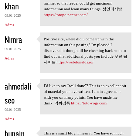
khan
manner so that reader could get maximum
information and learn many things. 성인피시방
https://totopc-partner.com/
09.01.2025
Adres
Nimra
Positive site, where did u come up with the
Positive site, where did u
information on this posting? I'm pleased I
09.01.2025
discovered it though, ill be checking back soon to
find out what additional posts you include.무료 웹
Adres
사이트
https://webdonalds.io/
ahmedali
I’d like to say “well done”! This is an excellent bit
I’d like to say “well done”!
of material you have written. I am in agreement
seo
with you on many points. You have made me
think. 먹튀검증
https://toto-yogi.com/
09.01.2025
Adres
hunain
This is a smart blog. I mean it. You have so much