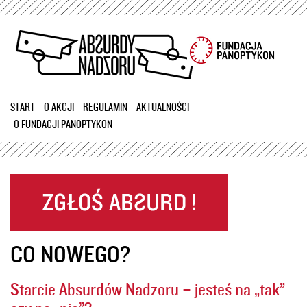
Przejdź
do
treści
START
O AKCJI
REGULAMIN
AKTUALNOŚCI
O FUNDACJI PANOPTYKON
CO NOWEGO?
Starcie Absurdów Nadzoru – jesteś na „tak”