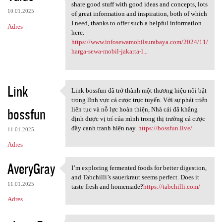
Nice information, valuable
share good stuff with good ideas and concepts, lots
10.01.2025
of great information and inspiration, both of which
I need, thanks to offer such a helpful information
Adres
here.
https://www.infosewamobilsurabaya.com/2024/11/
harga-sewa-mobil-jakarta-l...
Link
Link bossfun đã trở thành một thương hiệu nổi bật
Link bossfun đã trở thành một
trong lĩnh vực cá cược trực tuyến. Với sự phát triển
bossfun
liên tục và nỗ lực hoàn thiện, Nhà cái đã khẳng
định được vị trí của mình trong thị trường cá cược
đầy cạnh tranh hiện nay.
https://bossfun.live/
11.01.2025
Adres
AveryGray
I’m exploring fermented foods for better digestion,
I’m exploring fermented foods
and Tabchilli’s sauerkraut seems perfect. Does it
11.01.2025
taste fresh and homemade?
https://tabchilli.com/
Adres