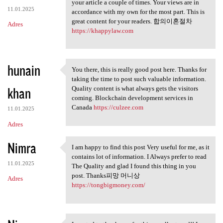
You make so many great points
your article a couple of times. Your views are in
11.01.2025
accordance with my own for the most part. This is
great content for your readers. 합의이혼절차
Adres
https://khappylaw.com
hunain
You there, this is really good post here. Thanks for
You there, this is really
taking the time to post such valuable information.
khan
Quality content is what always gets the visitors
coming. Blockchain development services in
Canada
https://culzee.com
11.01.2025
Adres
Nimra
I am happy to find this post Very useful for me, as it
I am happy to find this post
contains lot of information. I Always prefer to read
11.01.2025
The Quality and glad I found this thing in you
post. Thanks피망 머니상
Adres
https://tongbigmoney.com/