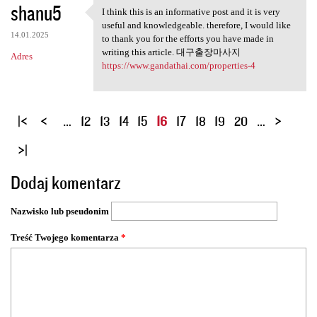
shanu5
I think this is an informative post and it is very
I think this is an
useful and knowledgeable. therefore, I would like
14.01.2025
to thank you for the efforts you have made in
writing this article. 대구출장마사지
Adres
https://www.gandathai.com/properties-4
S
…
12
13
14
15
16
17
18
19
20
…
t
r
o
Dodaj komentarz
n
y
Nazwisko lub pseudonim
Treść Twojego komentarza
*