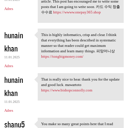
article. This post has encouraged me to write some
posts that I am going to write soon. 카드 수익 창출
Adres
수수료
https://wwww.onepay365.shop
hunain
This is highly informatics, crisp and clear. I think
This is highly informatics,
that everything has been described in systematic
khan
manner so that reader could get maximum
information and learn many things. 피망머니상
https://tongbigmoney.com/
11.01.2025
Adres
hunain
That is really nice to hear. thank you for the update
That is really nice to hear.
and good luck. mawartoto
khan
https://www.bishopconnolly.com
11.01.2025
Adres
shanu5
You make so many great points here that I read