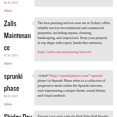
06.01.2025
Adres
Zalls
The best painting services near me in Sydney offers
The best painting services
reliable services for residential and commercial
Maintenan
properties, including repairs, cleaning,
landscaping, and inspections. Keep your property
in top shape with expert, hassle-free solutions.
ce
https://zalls.com.au/painting-services/
07.01.2025
Adres
sprunki
<a href="
https://sprunkiphasez.com/">sprunki
<a href="https:/
phase</a>Sprunki Phase refers to a collection of
phase
progressive mods within the Sprunki universe,
each representing a unique theme, sound library,
and visual aesthetic.
08.01.2025
Adres
Shirley Day
Elevate your style with the Pink Palm Puff Hoodie