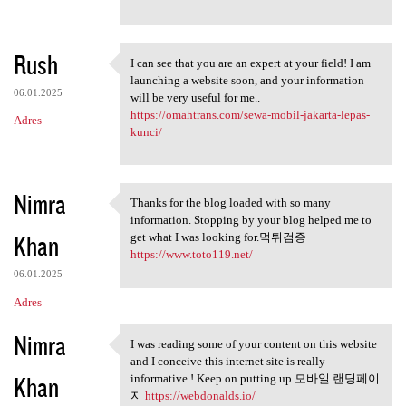
Rush
I can see that you are an expert at your field! I am
I can see that you are an
launching a website soon, and your information
06.01.2025
will be very useful for me..
https://omahtrans.com/sewa-mobil-jakarta-lepas-
Adres
kunci/
Nimra
Thanks for the blog loaded with so many
Thanks for the blog loaded
information. Stopping by your blog helped me to
Khan
get what I was looking for.먹튀검증
https://www.toto119.net/
06.01.2025
Adres
Nimra
I was reading some of your content on this website
I was reading some of your
and I conceive this internet site is really
Khan
informative ! Keep on putting up.모바일 랜딩페이
지
https://webdonalds.io/