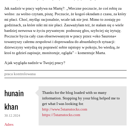
Jak nadzór w pracy wpływa na Martę?: „Wieczne poczucie, że coś robię za
wolno: za wolno czytam, piszę. Poczucie, że kogoś okradam z czasu, za który
mi płaci. Choć, myśląc racjonalnie, wcale tak nie jest. Mimo to zostaję po
godzinach, za które nikt mi nie płaci. Zauważyłam też, że stałam się o wiele
bardziej nerwowa w życiu prywatnym: podnoszę głos, szybciej się irytuję.
Poczucie bycia cały czas obserwowanym w pracy przez »oko Saurona«
towarzyszy całemu zespołowi i doprowadza do absurdalnych sytuacji:
dziewczyny wstydzą się poprawić sobie rajstopy w pokoju, bo wiedzą, że
ktoś to gdzieś zapisuje, monitoruje, ogląda” – komentuje Marta.
A jak wygląda nadzór w Twojej pracy?
praca kontrolowana
K
hunain
Thanks for the blog loaded with so many
Thanks for the blog loaded
o
information. Stopping by your blog helped me to
khan
m
get what I was looking for.
http://www.5starsstocks.com
e
https://5starsstocks.com
30.12.2024
n
Adres
t