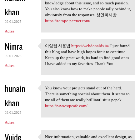
This is a smart blog. I mean
knowledge about this issue, and so much passion.
khan
You also know how to make people rally behind it,
obviously from the responses. 성인피시방
https://totopc-partner.com/
09.01.2025
Adres
Nimra
아임웹 사용법
https://webdonalds.io/
I just found
아임웹 사용법 https://webdonalds.io
this blog and have high hopes for it to continue.
09.01.2025
Keep up the great work, its hard to find good ones.
I have added to my favorites. Thank You.
Adres
hunain
You know your projects stand out of the herd.
You know your projects stand
There is something special about them. It seems to
khan
me all of them are really brilliant! situs pepek
https://www.srpcafe.com/
09.01.2025
Adres
Vuide
Nice information, valuable and excellent design, as