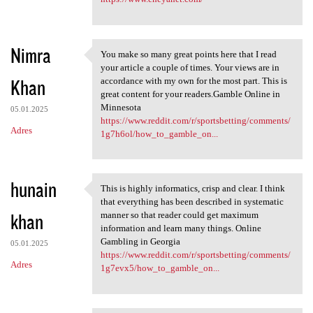
Nimra
You make so many great points here that I read
You make so many great points
your article a couple of times. Your views are in
Khan
accordance with my own for the most part. This is
great content for your readers.Gamble Online in
Minnesota
05.01.2025
https://www.reddit.com/r/sportsbetting/comments/
Adres
1g7h6ol/how_to_gamble_on...
hunain
This is highly informatics, crisp and clear. I think
This is highly informatics,
that everything has been described in systematic
khan
manner so that reader could get maximum
information and learn many things. Online
Gambling in Georgia
05.01.2025
https://www.reddit.com/r/sportsbetting/comments/
Adres
1g7evx5/how_to_gamble_on...