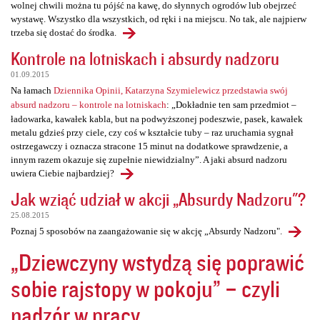
wolnej chwili można tu pójść na kawę, do słynnych ogrodów lub obejrzeć
wystawę. Wszystko dla wszystkich, od ręki i na miejscu. No tak, ale najpierw
trzeba się dostać do środka.
Kontrole na lotniskach i absurdy nadzoru
01.09.2015
Na łamach
Dziennika Opinii, Katarzyna Szymielewicz przedstawia swój
absurd nadzoru – kontrole na lotniskach
: „Dokładnie ten sam przedmiot –
ładowarka, kawałek kabla, but na podwyższonej podeszwie, pasek, kawałek
metalu gdzieś przy ciele, czy coś w kształcie tuby – raz uruchamia sygnał
ostrzegawczy i oznacza stracone 15 minut na dodatkowe sprawdzenie, a
innym razem okazuje się zupełnie niewidzialny”. A jaki absurd nadzoru
uwiera Ciebie najbardziej?
Jak wziąć udział w akcji „Absurdy Nadzoru"?
25.08.2015
Poznaj 5 sposobów na zaangażowanie się w akcję „Absurdy Nadzoru".
„Dziewczyny wstydzą się poprawić
sobie rajstopy w pokoju” – czyli
nadzór w pracy