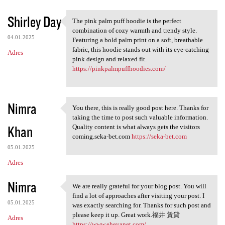
Shirley Day
The pink palm puff hoodie is the perfect
The pink palm puff hoodie is
combination of cozy warmth and trendy style.
04.01.2025
Featuring a bold palm print on a soft, breathable
fabric, this hoodie stands out with its eye-catching
Adres
pink design and relaxed fit.
https://pinkpalmpuffhoodies.com/
Nimra
You there, this is really good post here. Thanks for
You there, this is really
taking the time to post such valuable information.
Khan
Quality content is what always gets the visitors
coming.seka-bet.com
https://seka-bet.com
05.01.2025
Adres
Nimra
We are really grateful for your blog post. You will
We are really grateful for
find a lot of approaches after visiting your post. I
05.01.2025
was exactly searching for. Thanks for such post and
please keep it up. Great work.福井 賃貸
Adres
https://www.eheyanet.com/