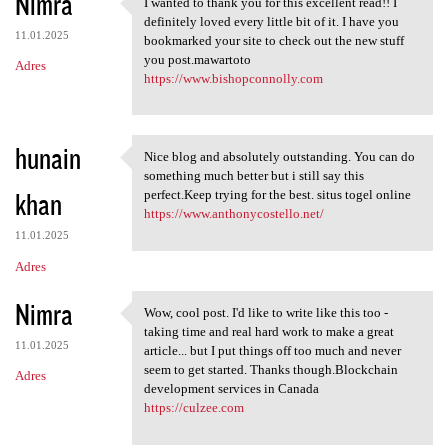
Nimra
I wanted to thank you for this excellent read!! I
I wanted to thank you for
definitely loved every little bit of it. I have you
11.01.2025
bookmarked your site to check out the new stuff
you post.mawartoto
Adres
https://www.bishopconnolly.com
hunain
Nice blog and absolutely outstanding. You can do
Nice blog and absolutely
something much better but i still say this
khan
perfect.Keep trying for the best. situs togel online
https://www.anthonycostello.net/
11.01.2025
Adres
Nimra
Wow, cool post. I'd like to write like this too -
Wow, cool post. I'd like to
taking time and real hard work to make a great
11.01.2025
article... but I put things off too much and never
seem to get started. Thanks though.Blockchain
Adres
development services in Canada
https://culzee.com