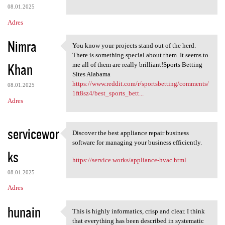
08.01.2025
Adres
Nimra
You know your projects stand out of the herd.
You know your projects stand
There is something special about them. It seems to
Khan
me all of them are really brilliant!Sports Betting
Sites Alabama
https://www.reddit.com/r/sportsbetting/comments/
08.01.2025
1ft8sz4/best_sports_bett...
Adres
servicewor
Discover the best appliance repair business
Discover the best appliance
software for managing your business efficiently.
ks
https://service.works/appliance-hvac.html
08.01.2025
Adres
hunain
This is highly informatics, crisp and clear. I think
This is highly informatics,
that everything has been described in systematic