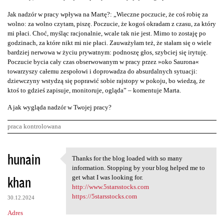
Jak nadzór w pracy wpływa na Martę?: „Wieczne poczucie, że coś robię za
wolno: za wolno czytam, piszę. Poczucie, że kogoś okradam z czasu, za który
mi płaci. Choć, myśląc racjonalnie, wcale tak nie jest. Mimo to zostaję po
godzinach, za które nikt mi nie płaci. Zauważyłam też, że stałam się o wiele
bardziej nerwowa w życiu prywatnym: podnoszę głos, szybciej się irytuję.
Poczucie bycia cały czas obserwowanym w pracy przez »oko Saurona«
towarzyszy całemu zespołowi i doprowadza do absurdalnych sytuacji:
dziewczyny wstydzą się poprawić sobie rajstopy w pokoju, bo wiedzą, że
ktoś to gdzieś zapisuje, monitoruje, ogląda” – komentuje Marta.
A jak wygląda nadzór w Twojej pracy?
praca kontrolowana
K
hunain
Thanks for the blog loaded with so many
Thanks for the blog loaded
o
information. Stopping by your blog helped me to
khan
m
get what I was looking for.
http://www.5starsstocks.com
e
https://5starsstocks.com
30.12.2024
n
Adres
t