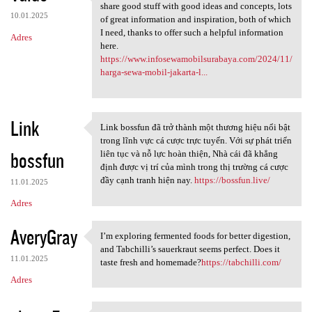
Nice information, valuable
share good stuff with good ideas and concepts, lots
10.01.2025
of great information and inspiration, both of which
I need, thanks to offer such a helpful information
Adres
here.
https://www.infosewamobilsurabaya.com/2024/11/
harga-sewa-mobil-jakarta-l...
Link
Link bossfun đã trở thành một thương hiệu nổi bật
Link bossfun đã trở thành một
trong lĩnh vực cá cược trực tuyến. Với sự phát triển
bossfun
liên tục và nỗ lực hoàn thiện, Nhà cái đã khẳng
định được vị trí của mình trong thị trường cá cược
đầy cạnh tranh hiện nay.
https://bossfun.live/
11.01.2025
Adres
AveryGray
I’m exploring fermented foods for better digestion,
I’m exploring fermented foods
and Tabchilli’s sauerkraut seems perfect. Does it
11.01.2025
taste fresh and homemade?
https://tabchilli.com/
Adres