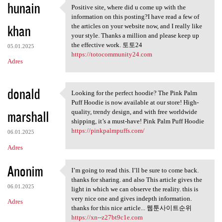
hunain
Positive site, where did u come up with the
Positive site, where did u
information on this posting?I have read a few of
khan
the articles on your website now, and I really like
your style. Thanks a million and please keep up
the effective work. 토토24
05.01.2025
https://totocommunity24.com
Adres
donald
Looking for the perfect hoodie? The Pink Palm
Looking for the perfect
Puff Hoodie is now available at our store! High-
marshall
quality, trendy design, and with free worldwide
shipping, it’s a must-have! Pink Palm Puff Hoodie
https://pinkpalmpuffs.com/
06.01.2025
Adres
Anonim
I’m going to read this. I’ll be sure to come back.
I’m going to read this. I’ll
thanks for sharing. and also This article gives the
06.01.2025
light in which we can observe the reality. this is
very nice one and gives indepth information.
Adres
thanks for this nice article... 웹툰사이트순위
https://xn--z27bt9c1e.com