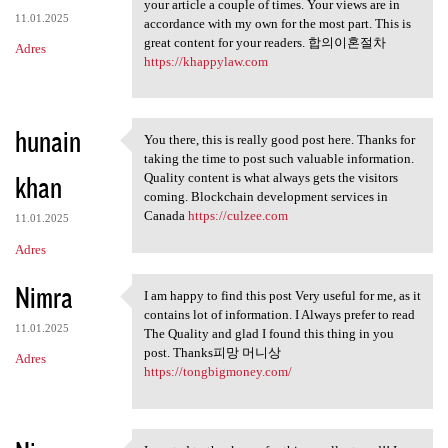
You make so many great points
your article a couple of times. Your views are in
11.01.2025
accordance with my own for the most part. This is
great content for your readers. 합의이혼절차
Adres
https://khappylaw.com
hunain
You there, this is really good post here. Thanks for
You there, this is really
taking the time to post such valuable information.
khan
Quality content is what always gets the visitors
coming. Blockchain development services in
Canada
https://culzee.com
11.01.2025
Adres
Nimra
I am happy to find this post Very useful for me, as it
I am happy to find this post
contains lot of information. I Always prefer to read
11.01.2025
The Quality and glad I found this thing in you
post. Thanks피망 머니상
Adres
https://tongbigmoney.com/