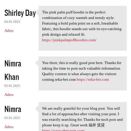
Shirley Day
The pink palm puff hoodie is the perfect
The pink palm puff hoodie is
combination of cozy warmth and trendy style.
04.01.2025
Featuring a bold palm print on a soft, breathable
fabric, this hoodie stands out with its eye-catching
Adres
pink design and relaxed fit.
https://pinkpalmpuffhoodies.com/
Nimra
You there, this is really good post here. Thanks for
You there, this is really
taking the time to post such valuable information.
Khan
Quality content is what always gets the visitors
coming.seka-bet.com
https://seka-bet.com
05.01.2025
Adres
Nimra
We are really grateful for your blog post. You will
We are really grateful for
find a lot of approaches after visiting your post. I
05.01.2025
was exactly searching for. Thanks for such post and
please keep it up. Great work.福井 賃貸
Adres
https://www.eheyanet.com/