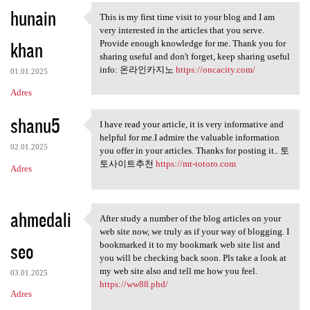
hunain
a
This is my first time visit to your blog and I am
This is my first time visit
very interested in the articles that you serve.
r
khan
Provide enough knowledge for me. Thank you for
z
sharing useful and don't forget, keep sharing useful
info: 온라인카지노
https://oncacity.com/
e
01.01.2025
Adres
shanu5
I have read your article, it is very informative and
I have read your article, it
helpful for me.I admire the valuable information
02.01.2025
you offer in your articles. Thanks for posting it.. 토
토사이트추천
https://mt-totoro.com
Adres
ahmedali
After study a number of the blog articles on your
After study a number of the
web site now, we truly as if your way of blogging. I
seo
bookmarked it to my bookmark web site list and
you will be checking back soon. Pls take a look at
my web site also and tell me how you feel.
03.01.2025
https://ww88.phd/
Adres