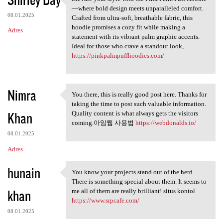
Elevate your style with the
—where bold design meets unparalleled comfort.
08.01.2025
Crafted from ultra-soft, breathable fabric, this
hoodie promises a cozy fit while making a
Adres
statement with its vibrant palm graphic accents.
Ideal for those who crave a standout look,
https://pinkpalmpuffhoodies.com/
Nimra
You there, this is really good post here. Thanks for
You there, this is really
taking the time to post such valuable information.
Khan
Quality content is what always gets the visitors
coming.아임웹 사용법
https://webdonalds.io/
08.01.2025
Adres
hunain
You know your projects stand out of the herd.
You know your projects stand
There is something special about them. It seems to
khan
me all of them are really brilliant! situs kontol
https://www.srpcafe.com/
08.01.2025