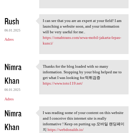
Rush
I can see that you are an expert at your field! I am
I can see that you are an
launching a website soon, and your information
06.01.2025
will be very useful for me..
https://omahtrans.com/sewa-mobil-jakarta-lepas-
Adres
kunci/
Nimra
Thanks for the blog loaded with so many
Thanks for the blog loaded
information. Stopping by your blog helped me to
Khan
get what I was looking for.먹튀검증
https://www.toto119.net/
06.01.2025
Adres
Nimra
I was reading some of your content on this website
I was reading some of your
and I conceive this internet site is really
Khan
informative ! Keep on putting up.모바일 랜딩페이
지
https://webdonalds.io/