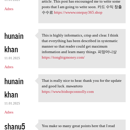
article. This post has encouraged me to write some
posts that I am going to write soon. 카드 수익 창출
Adres
수수료
https://wwww.onepay365.shop
hunain
This is highly informatics, crisp and clear. I think
This is highly informatics,
that everything has been described in systematic
khan
manner so that reader could get maximum
information and learn many things. 피망머니상
https://tongbigmoney.com/
11.01.2025
Adres
hunain
That is really nice to hear. thank you for the update
That is really nice to hear.
and good luck. mawartoto
khan
https://www.bishopconnolly.com
11.01.2025
Adres
shanu5
You make so many great points here that I read