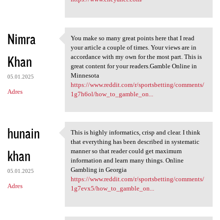
Nimra
You make so many great points here that I read
You make so many great points
your article a couple of times. Your views are in
Khan
accordance with my own for the most part. This is
great content for your readers.Gamble Online in
Minnesota
05.01.2025
https://www.reddit.com/r/sportsbetting/comments/
Adres
1g7h6ol/how_to_gamble_on...
hunain
This is highly informatics, crisp and clear. I think
This is highly informatics,
that everything has been described in systematic
khan
manner so that reader could get maximum
information and learn many things. Online
Gambling in Georgia
05.01.2025
https://www.reddit.com/r/sportsbetting/comments/
Adres
1g7evx5/how_to_gamble_on...