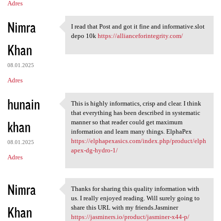
Adres
Nimra
I read that Post and got it fine and informative.slot
I read that Post and got it
depo 10k
https://allianceforintegrity.com/
Khan
08.01.2025
Adres
hunain
This is highly informatics, crisp and clear. I think
This is highly informatics,
that everything has been described in systematic
khan
manner so that reader could get maximum
information and learn many things. ElphaPex
https://elphapexasics.com/index.php/product/elph
08.01.2025
apex-dg-hydro-1/
Adres
Nimra
Thanks for sharing this quality information with
Thanks for sharing this
us. I really enjoyed reading. Will surely going to
Khan
share this URL with my friends.Jasminer
https://jasminers.io/product/jasminer-x44-p/