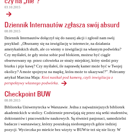
czy na „nie”?
03.10.2015
Dziennik Internautów zgłasza swój absurd
08.09.2015
Dziennik Internautów dołączył się do naszej akcji i zgłosił nam swój
przykład: „Oburzamy się na inwigilację w internecie, na działania
amerykańskich służb, ale co wiemy o inwigilacji na własnym podwórku?
Czy myślałeś, że gdy stoisz sobie pod blokiem, możesz być ciągle
obserwowany np. przez człowieka ze straży miejskiej, który siedzi przy
biurku i pije kawę? Czy myślałeś, ile naprawdę kamer może być w Twojej
okolicy? A może spojrzysz na mapkę, która może to ukazywać?”. Polecamy
artykuł Marcina Maja:
Ktoś nasikał pod kamerą, czyli inwigilacja z
perspektywy własnego podwórka
.
Checkpoint BUW
08.09.2015
Biblioteka Uniwersytecka w Warszawie. Jedna z najważniejszych bibliotek
akademickich w stolicy. Codziennie przewijają się przez nią setki studentów,
doktorantów i pracowników naukowych. Są również pasjonaci, samodzielni
badacze i warszawiacy, którzy poszukują niedostępnych gdzie indziej
pozycji. Wycieczka po mieście bez wizyty w BUW-ie też się nie liczy. W