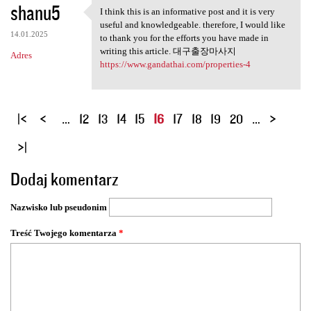
shanu5
I think this is an informative post and it is very
I think this is an
useful and knowledgeable. therefore, I would like
14.01.2025
to thank you for the efforts you have made in
writing this article. 대구출장마사지
Adres
https://www.gandathai.com/properties-4
S
…
12
13
14
15
16
17
18
19
20
…
t
r
o
Dodaj komentarz
n
y
Nazwisko lub pseudonim
Treść Twojego komentarza
*