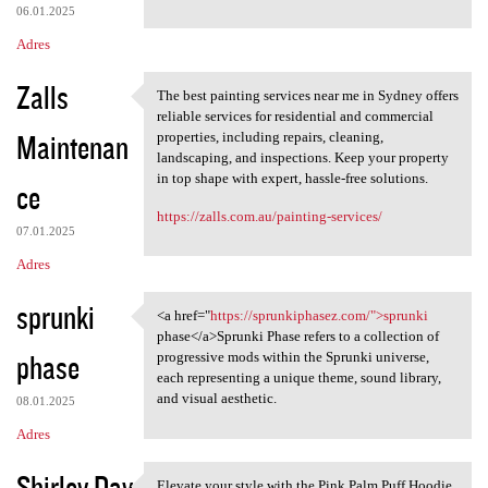
06.01.2025
Adres
Zalls
The best painting services near me in Sydney offers
The best painting services
reliable services for residential and commercial
Maintenan
properties, including repairs, cleaning,
landscaping, and inspections. Keep your property
in top shape with expert, hassle-free solutions.
ce
https://zalls.com.au/painting-services/
07.01.2025
Adres
sprunki
<a href="
https://sprunkiphasez.com/">sprunki
<a href="https:/
phase</a>Sprunki Phase refers to a collection of
phase
progressive mods within the Sprunki universe,
each representing a unique theme, sound library,
and visual aesthetic.
08.01.2025
Adres
Shirley Day
Elevate your style with the Pink Palm Puff Hoodie