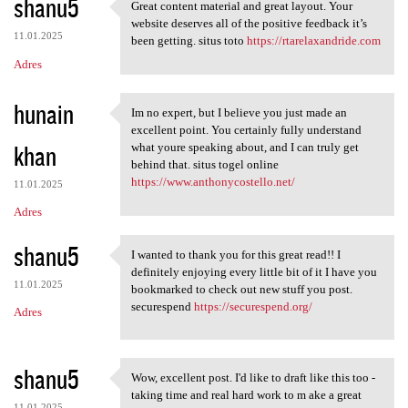
shanu5
Great content material and great layout. Your
Great content material and
website deserves all of the positive feedback it’s
11.01.2025
been getting. situs toto
https://rtarelaxandride.com
Adres
hunain
Im no expert, but I believe you just made an
Im no expert, but I believe
excellent point. You certainly fully understand
khan
what youre speaking about, and I can truly get
behind that. situs togel online
https://www.anthonycostello.net/
11.01.2025
Adres
shanu5
I wanted to thank you for this great read!! I
I wanted to thank you for
definitely enjoying every little bit of it I have you
11.01.2025
bookmarked to check out new stuff you post.
securespend
https://securespend.org/
Adres
shanu5
Wow, excellent post. I'd like to draft like this too -
Wow, excellent post. I'd like
taking time and real hard work to m ake a great
11.01.2025