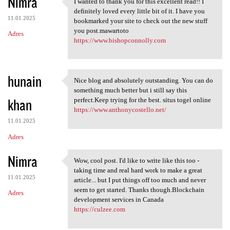
Nimra
I wanted to thank you for this excellent read!! I
I wanted to thank you for
definitely loved every little bit of it. I have you
11.01.2025
bookmarked your site to check out the new stuff
you post.mawartoto
Adres
https://www.bishopconnolly.com
hunain
Nice blog and absolutely outstanding. You can do
Nice blog and absolutely
something much better but i still say this
khan
perfect.Keep trying for the best. situs togel online
https://www.anthonycostello.net/
11.01.2025
Adres
Nimra
Wow, cool post. I'd like to write like this too -
Wow, cool post. I'd like to
taking time and real hard work to make a great
11.01.2025
article... but I put things off too much and never
seem to get started. Thanks though.Blockchain
Adres
development services in Canada
https://culzee.com