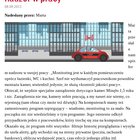
08.09.2015
Nadesłany przez:
Marta
Mar
ta
prze
słał
a
nam
opis
for
m nadzoru w swojej pracy: „Monitoring jest w każdym pomieszczeniu
oprócz łazienki, WC i kuchni. Szef nie wytłumaczył pracownikom powodów
montażu kamer, stwierdził jedynie, że służą »kontroli jakości pracy«.
Obiecał, że wejdzie specjalne zarządzenie dotyczące kamer. Minęło 1,5 roku
i nic. Zarządzenia nie ma, kamery sobie pracują, a my nawet nie wiemy, co
rejestrują (sam obraz czy może też dźwięk). Na komputerach mamy też
zamontowany program szpiegujący – wiadomo, monitoring to za mało. Na
początku nic nie wiedzieliśmy o tym programie. Jego istnienie odkrył
przypadkiem jeden z pracowników, który trochę się zna na komputerach.
Okazało się, że program robi wszystko: filtruje historię przeglądania i wysyła
do szefa alerty, gdy wchodzi się na strony prywatne (poczta, rachunek
bankowy), oblicza wydajność pracy, czas edycji jednego pliku itd.