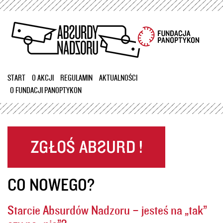
Przejdź
do
treści
START
O AKCJI
REGULAMIN
AKTUALNOŚCI
O FUNDACJI PANOPTYKON
CO NOWEGO?
Starcie Absurdów Nadzoru – jesteś na „tak”