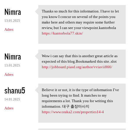
Nimra
Thanks so much for this information. I have to let
Thanks so much for this
you know I concur on several of the points you
13.01.2025
make here and others may require some further
review, but I can see your viewpoint.kantorbola
Adres
https://kantorbola77.skin/
Nimra
Wow i can say that this is another great article as
Wow i can say that this is
expected of this blog.Bookmarked this site..slot
13.01.2025
http://jobboard.piasd.org/author/vviavii866/
Adres
shanu5
Believe it or not, it is the type of information I’ve
Believe it or not, it is the
long been trying to find. It matches to my
14.01.2025
requirements a lot. Thank you for writing this
information. 대구 출장마사지
Adres
https://www.oraka2.com/properties14-4