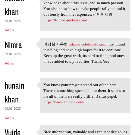
This is a smart blog. I mean
knowledge about this issue, and so much passion.
khan
You also know how to make people rally behind it,
obviously from the responses. 성인피시방
https://totopc-partner.com/
09.01.2025
Adres
Nimra
아임웹 사용법
https://webdonalds.io/
I just found
아임웹 사용법 https://webdonalds.io
this blog and have high hopes for it to continue.
09.01.2025
Keep up the great work, its hard to find good ones.
I have added to my favorites. Thank You.
Adres
hunain
You know your projects stand out of the herd.
You know your projects stand
There is something special about them. It seems to
khan
me all of them are really brilliant! situs pepek
https://www.srpcafe.com/
09.01.2025
Adres
Vuide
Nice information, valuable and excellent design, as