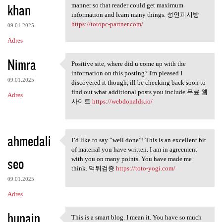
khan
manner so that reader could get maximum
information and learn many things. 성인피시방
https://totopc-partner.com/
09.01.2025
Adres
Nimra
Positive site, where did u come up with the
Positive site, where did u
information on this posting? I'm pleased I
09.01.2025
discovered it though, ill be checking back soon to
find out what additional posts you include.무료 웹
Adres
사이트
https://webdonalds.io/
ahmedali
I’d like to say “well done”! This is an excellent bit
I’d like to say “well done”!
of material you have written. I am in agreement
seo
with you on many points. You have made me
think. 먹튀검증
https://toto-yogi.com/
09.01.2025
Adres
hunain
This is a smart blog. I mean it. You have so much