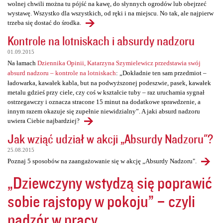
wolnej chwili można tu pójść na kawę, do słynnych ogrodów lub obejrzeć
wystawę. Wszystko dla wszystkich, od ręki i na miejscu. No tak, ale najpierw
trzeba się dostać do środka.
Kontrole na lotniskach i absurdy nadzoru
01.09.2015
Na łamach
Dziennika Opinii, Katarzyna Szymielewicz przedstawia swój
absurd nadzoru – kontrole na lotniskach
: „Dokładnie ten sam przedmiot –
ładowarka, kawałek kabla, but na podwyższonej podeszwie, pasek, kawałek
metalu gdzieś przy ciele, czy coś w kształcie tuby – raz uruchamia sygnał
ostrzegawczy i oznacza stracone 15 minut na dodatkowe sprawdzenie, a
innym razem okazuje się zupełnie niewidzialny”. A jaki absurd nadzoru
uwiera Ciebie najbardziej?
Jak wziąć udział w akcji „Absurdy Nadzoru"?
25.08.2015
Poznaj 5 sposobów na zaangażowanie się w akcję „Absurdy Nadzoru".
„Dziewczyny wstydzą się poprawić
sobie rajstopy w pokoju” – czyli
nadzór w pracy