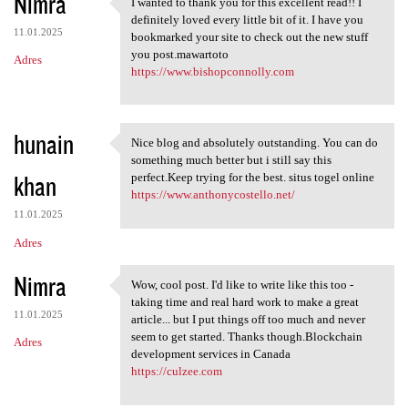
Nimra
I wanted to thank you for this excellent read!! I
I wanted to thank you for
definitely loved every little bit of it. I have you
11.01.2025
bookmarked your site to check out the new stuff
you post.mawartoto
Adres
https://www.bishopconnolly.com
hunain
Nice blog and absolutely outstanding. You can do
Nice blog and absolutely
something much better but i still say this
khan
perfect.Keep trying for the best. situs togel online
https://www.anthonycostello.net/
11.01.2025
Adres
Nimra
Wow, cool post. I'd like to write like this too -
Wow, cool post. I'd like to
taking time and real hard work to make a great
11.01.2025
article... but I put things off too much and never
seem to get started. Thanks though.Blockchain
Adres
development services in Canada
https://culzee.com