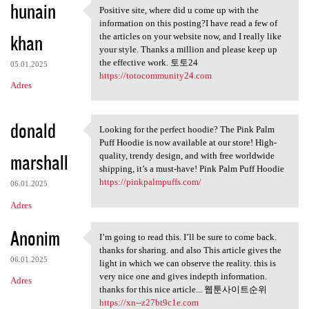
hunain
Positive site, where did u come up with the
Positive site, where did u
information on this posting?I have read a few of
khan
the articles on your website now, and I really like
your style. Thanks a million and please keep up
the effective work. 토토24
05.01.2025
https://totocommunity24.com
Adres
donald
Looking for the perfect hoodie? The Pink Palm
Looking for the perfect
Puff Hoodie is now available at our store! High-
marshall
quality, trendy design, and with free worldwide
shipping, it’s a must-have! Pink Palm Puff Hoodie
https://pinkpalmpuffs.com/
06.01.2025
Adres
Anonim
I’m going to read this. I’ll be sure to come back.
I’m going to read this. I’ll
thanks for sharing. and also This article gives the
06.01.2025
light in which we can observe the reality. this is
very nice one and gives indepth information.
Adres
thanks for this nice article... 웹툰사이트순위
https://xn--z27bt9c1e.com