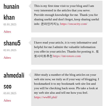
hunain
a
This is my first time visit to your blog and I am
This is my first time visit
very interested in the articles that you serve.
r
khan
Provide enough knowledge for me. Thank you for
z
sharing useful and don't forget, keep sharing useful
info: 온라인카지노
https://oncacity.com/
e
01.01.2025
Adres
shanu5
I have read your article, it is very informative and
I have read your article, it
helpful for me.I admire the valuable information
02.01.2025
you offer in your articles. Thanks for posting it.. 토
토사이트추천
https://mt-totoro.com
Adres
ahmedali
After study a number of the blog articles on your
After study a number of the
web site now, we truly as if your way of blogging. I
seo
bookmarked it to my bookmark web site list and
you will be checking back soon. Pls take a look at
my web site also and tell me how you feel.
03.01.2025
https://ww88.phd/
Adres