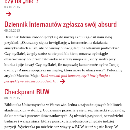
czy na „nie”?
03.10.2015
Dziennik Internautów zgłasza swój absurd
08.09.2015
Dziennik Internautów dołączył się do naszej akcji i zgłosił nam swój
przykład: „Oburzamy się na inwigilację w internecie, na działania
amerykańskich służb, ale co wiemy o inwigilacji na własnym podwórku?
Czy myślałeś, że gdy stoisz sobie pod blokiem, możesz być ciągle
obserwowany np. przez człowieka ze straży miejskiej, który siedzi przy
biurku i pije kawę? Czy myślałeś, ile naprawdę kamer może być w Twojej
okolicy? A może spojrzysz na mapkę, która może to ukazywać?”. Polecamy
artykuł Marcina Maja:
Ktoś nasikał pod kamerą, czyli inwigilacja z
perspektywy własnego podwórka
.
Checkpoint BUW
08.09.2015
Biblioteka Uniwersytecka w Warszawie. Jedna z najważniejszych bibliotek
akademickich w stolicy. Codziennie przewijają się przez nią setki studentów,
doktorantów i pracowników naukowych. Są również pasjonaci, samodzielni
badacze i warszawiacy, którzy poszukują niedostępnych gdzie indziej
pozycji. Wycieczka po mieście bez wizyty w BUW-ie też się nie liczy. W