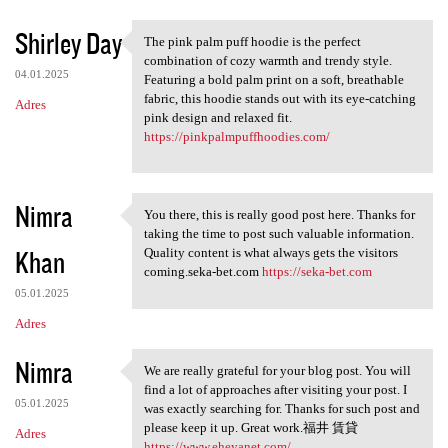
Shirley Day
The pink palm puff hoodie is the perfect
The pink palm puff hoodie is
combination of cozy warmth and trendy style.
04.01.2025
Featuring a bold palm print on a soft, breathable
fabric, this hoodie stands out with its eye-catching
Adres
pink design and relaxed fit.
https://pinkpalmpuffhoodies.com/
Nimra
You there, this is really good post here. Thanks for
You there, this is really
taking the time to post such valuable information.
Khan
Quality content is what always gets the visitors
coming.seka-bet.com
https://seka-bet.com
05.01.2025
Adres
Nimra
We are really grateful for your blog post. You will
We are really grateful for
find a lot of approaches after visiting your post. I
05.01.2025
was exactly searching for. Thanks for such post and
please keep it up. Great work.福井 賃貸
Adres
https://www.eheyanet.com/