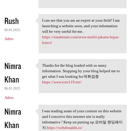
Rush
I can see that you are an expert at your field! I am
I can see that you are an
launching a website soon, and your information
06.01.2025
will be very useful for me..
https://omahtrans.com/sewa-mobil-jakarta-lepas-
Adres
kunci/
Nimra
Thanks for the blog loaded with so many
Thanks for the blog loaded
information. Stopping by your blog helped me to
Khan
get what I was looking for.먹튀검증
https://www.toto119.net/
06.01.2025
Adres
Nimra
I was reading some of your content on this website
I was reading some of your
and I conceive this internet site is really
Khan
informative ! Keep on putting up.모바일 랜딩페이
지
https://webdonalds.io/