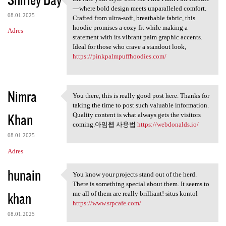
Elevate your style with the
—where bold design meets unparalleled comfort.
08.01.2025
Crafted from ultra-soft, breathable fabric, this
hoodie promises a cozy fit while making a
Adres
statement with its vibrant palm graphic accents.
Ideal for those who crave a standout look,
https://pinkpalmpuffhoodies.com/
Nimra
You there, this is really good post here. Thanks for
You there, this is really
taking the time to post such valuable information.
Khan
Quality content is what always gets the visitors
coming.아임웹 사용법
https://webdonalds.io/
08.01.2025
Adres
hunain
You know your projects stand out of the herd.
You know your projects stand
There is something special about them. It seems to
khan
me all of them are really brilliant! situs kontol
https://www.srpcafe.com/
08.01.2025