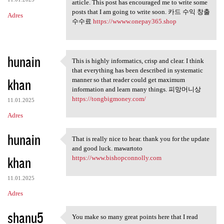
article. This post has encouraged me to write some
posts that I am going to write soon. 카드 수익 창출
Adres
수수료
https://wwww.onepay365.shop
hunain
This is highly informatics, crisp and clear. I think
This is highly informatics,
that everything has been described in systematic
khan
manner so that reader could get maximum
information and learn many things. 피망머니상
https://tongbigmoney.com/
11.01.2025
Adres
hunain
That is really nice to hear. thank you for the update
That is really nice to hear.
and good luck. mawartoto
khan
https://www.bishopconnolly.com
11.01.2025
Adres
shanu5
You make so many great points here that I read