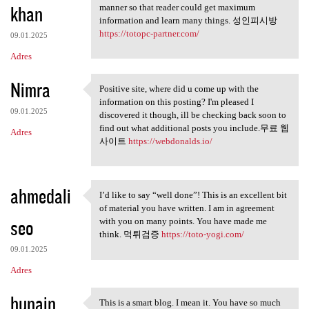
khan
manner so that reader could get maximum
information and learn many things. 성인피시방
https://totopc-partner.com/
09.01.2025
Adres
Nimra
Positive site, where did u come up with the
Positive site, where did u
information on this posting? I'm pleased I
09.01.2025
discovered it though, ill be checking back soon to
find out what additional posts you include.무료 웹
Adres
사이트
https://webdonalds.io/
ahmedali
I’d like to say “well done”! This is an excellent bit
I’d like to say “well done”!
of material you have written. I am in agreement
seo
with you on many points. You have made me
think. 먹튀검증
https://toto-yogi.com/
09.01.2025
Adres
hunain
This is a smart blog. I mean it. You have so much