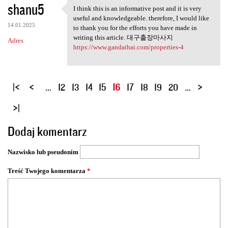
shanu5
I think this is an informative post and it is very
I think this is an
useful and knowledgeable. therefore, I would like
14.01.2025
to thank you for the efforts you have made in
writing this article. 대구출장마사지
Adres
https://www.gandathai.com/properties-4
S
…
12
13
14
15
16
17
18
19
20
…
t
r
o
Dodaj komentarz
n
y
Nazwisko lub pseudonim
Treść Twojego komentarza
*