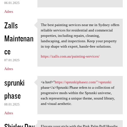
06.01.2025
Adres
Zalls
The best painting services near me in Sydney offers
The best painting services
reliable services for residential and commercial
Maintenan
properties, including repairs, cleaning,
landscaping, and inspections. Keep your property
in top shape with expert, hassle-free solutions.
ce
https://zalls.com.au/painting-services/
07.01.2025
Adres
sprunki
<a href="
https://sprunkiphasez.com/">sprunki
<a href="https:/
phase</a>Sprunki Phase refers to a collection of
phase
progressive mods within the Sprunki universe,
each representing a unique theme, sound library,
and visual aesthetic.
08.01.2025
Adres
Shirley Day
Elevate your style with the Pink Palm Puff Hoodie