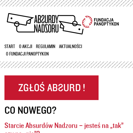
Przejdź
do
treści
START
O AKCJI
REGULAMIN
AKTUALNOŚCI
O FUNDACJI PANOPTYKON
CO NOWEGO?
Starcie Absurdów Nadzoru – jesteś na „tak”