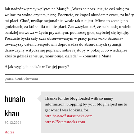
Jak nadzór w pracy wpływa na Martę?: „Wieczne poczucie, że coś robię za
wolno: za wolno czytam, piszę. Poczucie, że kogoś okradam z czasu, za który
mi płaci. Choć, myśląc racjonalnie, wcale tak nie jest. Mimo to zostaję po
godzinach, za które nikt mi nie płaci. Zauważyłam też, że stałam się o wiele
bardziej nerwowa w życiu prywatnym: podnoszę głos, szybciej się irytuję.
Poczucie bycia cały czas obserwowanym w pracy przez »oko Saurona«
towarzyszy całemu zespołowi i doprowadza do absurdalnych sytuacji:
dziewczyny wstydzą się poprawić sobie rajstopy w pokoju, bo wiedzą, że
ktoś to gdzieś zapisuje, monitoruje, ogląda” – komentuje Marta.
A jak wygląda nadzór w Twojej pracy?
praca kontrolowana
K
hunain
Thanks for the blog loaded with so many
Thanks for the blog loaded
o
information. Stopping by your blog helped me to
khan
m
get what I was looking for.
http://www.5starsstocks.com
e
https://5starsstocks.com
30.12.2024
n
Adres
t