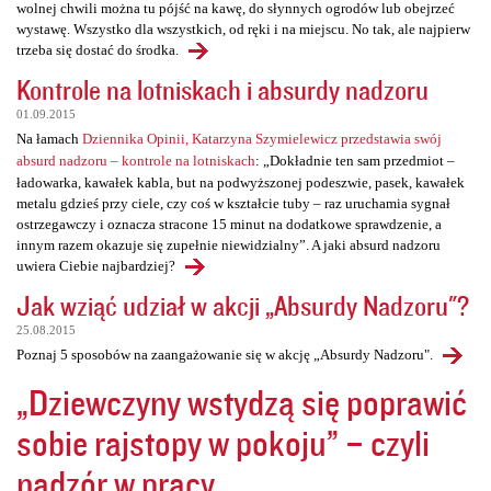
wolnej chwili można tu pójść na kawę, do słynnych ogrodów lub obejrzeć
wystawę. Wszystko dla wszystkich, od ręki i na miejscu. No tak, ale najpierw
trzeba się dostać do środka.
Kontrole na lotniskach i absurdy nadzoru
01.09.2015
Na łamach
Dziennika Opinii, Katarzyna Szymielewicz przedstawia swój
absurd nadzoru – kontrole na lotniskach
: „Dokładnie ten sam przedmiot –
ładowarka, kawałek kabla, but na podwyższonej podeszwie, pasek, kawałek
metalu gdzieś przy ciele, czy coś w kształcie tuby – raz uruchamia sygnał
ostrzegawczy i oznacza stracone 15 minut na dodatkowe sprawdzenie, a
innym razem okazuje się zupełnie niewidzialny”. A jaki absurd nadzoru
uwiera Ciebie najbardziej?
Jak wziąć udział w akcji „Absurdy Nadzoru"?
25.08.2015
Poznaj 5 sposobów na zaangażowanie się w akcję „Absurdy Nadzoru".
„Dziewczyny wstydzą się poprawić
sobie rajstopy w pokoju” – czyli
nadzór w pracy