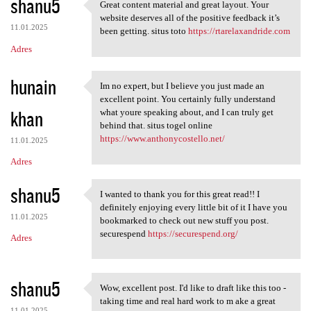
shanu5
Great content material and great layout. Your
Great content material and
website deserves all of the positive feedback it’s
11.01.2025
been getting. situs toto
https://rtarelaxandride.com
Adres
hunain
Im no expert, but I believe you just made an
Im no expert, but I believe
excellent point. You certainly fully understand
khan
what youre speaking about, and I can truly get
behind that. situs togel online
https://www.anthonycostello.net/
11.01.2025
Adres
shanu5
I wanted to thank you for this great read!! I
I wanted to thank you for
definitely enjoying every little bit of it I have you
11.01.2025
bookmarked to check out new stuff you post.
securespend
https://securespend.org/
Adres
shanu5
Wow, excellent post. I'd like to draft like this too -
Wow, excellent post. I'd like
taking time and real hard work to m ake a great
11.01.2025