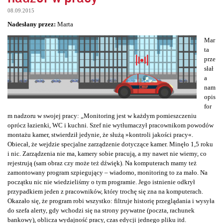
08.09.2015
Nadesłany przez:
Marta
Mar
ta
prze
słał
a
nam
opis
for
m nadzoru w swojej pracy: „Monitoring jest w każdym pomieszczeniu
oprócz łazienki, WC i kuchni. Szef nie wytłumaczył pracownikom powodów
montażu kamer, stwierdził jedynie, że służą »kontroli jakości pracy«.
Obiecał, że wejdzie specjalne zarządzenie dotyczące kamer. Minęło 1,5 roku
i nic. Zarządzenia nie ma, kamery sobie pracują, a my nawet nie wiemy, co
rejestrują (sam obraz czy może też dźwięk). Na komputerach mamy też
zamontowany program szpiegujący – wiadomo, monitoring to za mało. Na
początku nic nie wiedzieliśmy o tym programie. Jego istnienie odkrył
przypadkiem jeden z pracowników, który trochę się zna na komputerach.
Okazało się, że program robi wszystko: filtruje historię przeglądania i wysyła
do szefa alerty, gdy wchodzi się na strony prywatne (poczta, rachunek
bankowy), oblicza wydajność pracy, czas edycji jednego pliku itd.