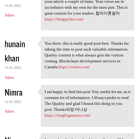
You make so many great points
your article a couple of times. Your views are in
11.01.2025
accordance with my own for the most part. This is
great content for your readers. 합의이혼절차
Adres
https://khappylaw.com
hunain
You there, this is really good post here. Thanks for
You there, this is really
taking the time to post such valuable information.
khan
Quality content is what always gets the visitors
coming. Blockchain development services in
Canada
https://culzee.com
11.01.2025
Adres
Nimra
I am happy to find this post Very useful for me, as it
I am happy to find this post
contains lot of information. I Always prefer to read
11.01.2025
The Quality and glad I found this thing in you
post. Thanks피망 머니상
Adres
https://tongbigmoney.com/