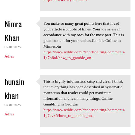
Nimra
You make so many great points here that I read
You make so many great points
your article a couple of times. Your views are in
Khan
accordance with my own for the most part. This is
great content for your readers.Gamble Online in
Minnesota
05.01.2025
https://www.reddit.com/r/sportsbetting/comments/
Adres
1g7h6ol/how_to_gamble_on...
hunain
This is highly informatics, crisp and clear. I think
This is highly informatics,
that everything has been described in systematic
khan
manner so that reader could get maximum
information and learn many things. Online
Gambling in Georgia
05.01.2025
https://www.reddit.com/r/sportsbetting/comments/
Adres
1g7evx5/how_to_gamble_on...