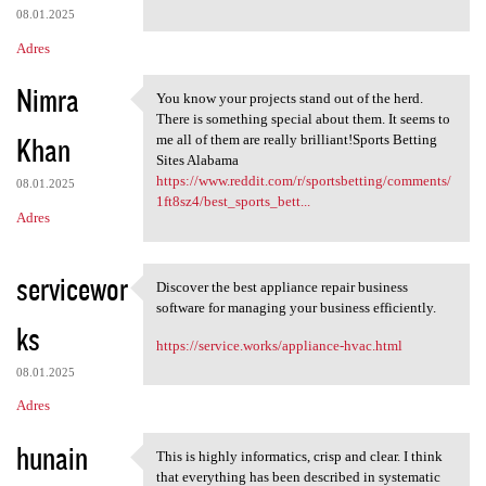
08.01.2025
Adres
Nimra
You know your projects stand out of the herd.
You know your projects stand
There is something special about them. It seems to
Khan
me all of them are really brilliant!Sports Betting
Sites Alabama
https://www.reddit.com/r/sportsbetting/comments/
08.01.2025
1ft8sz4/best_sports_bett...
Adres
servicewor
Discover the best appliance repair business
Discover the best appliance
software for managing your business efficiently.
ks
https://service.works/appliance-hvac.html
08.01.2025
Adres
hunain
This is highly informatics, crisp and clear. I think
This is highly informatics,
that everything has been described in systematic