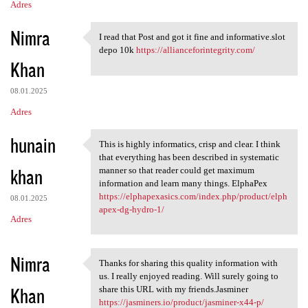
Adres
Nimra
I read that Post and got it fine and informative.slot
I read that Post and got it
depo 10k
https://allianceforintegrity.com/
Khan
08.01.2025
Adres
hunain
This is highly informatics, crisp and clear. I think
This is highly informatics,
that everything has been described in systematic
khan
manner so that reader could get maximum
information and learn many things. ElphaPex
https://elphapexasics.com/index.php/product/elph
08.01.2025
apex-dg-hydro-1/
Adres
Nimra
Thanks for sharing this quality information with
Thanks for sharing this
us. I really enjoyed reading. Will surely going to
Khan
share this URL with my friends.Jasminer
https://jasminers.io/product/jasminer-x44-p/