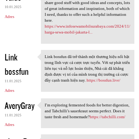
Nice information, valuable
share good stuff with good ideas and concepts, lots
10.01.2025
of great information and inspiration, both of which
I need, thanks to offer such a helpful information
Adres
here.
https://www.infosewamobilsurabaya.com/2024/11/
harga-sewa-mobil-jakarta-l...
Link
Link bossfun đã trở thành một thương hiệu nổi bật
Link bossfun đã trở thành một
trong lĩnh vực cá cược trực tuyến. Với sự phát triển
bossfun
liên tục và nỗ lực hoàn thiện, Nhà cái đã khẳng
định được vị trí của mình trong thị trường cá cược
đầy cạnh tranh hiện nay.
https://bossfun.live/
11.01.2025
Adres
AveryGray
I’m exploring fermented foods for better digestion,
I’m exploring fermented foods
and Tabchilli’s sauerkraut seems perfect. Does it
11.01.2025
taste fresh and homemade?
https://tabchilli.com/
Adres