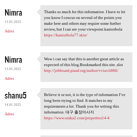
Nimra
Thanks so much for this information. I have to let
Thanks so much for this
you know I concur on several of the points you
13.01.2025
make here and others may require some further
review, but I can see your viewpoint.kantorbola
Adres
https://kantorbola77.skin/
Nimra
Wow i can say that this is another great article as
Wow i can say that this is
expected of this blog.Bookmarked this site..slot
13.01.2025
http://jobboard.piasd.org/author/vviavii866/
Adres
shanu5
Believe it or not, it is the type of information I’ve
Believe it or not, it is the
long been trying to find. It matches to my
14.01.2025
requirements a lot. Thank you for writing this
information. 대구 출장마사지
Adres
https://www.oraka2.com/properties14-4