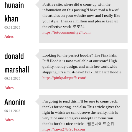
hunain
Positive site, where did u come up with the
Positive site, where did u
information on this posting?I have read a few of
khan
the articles on your website now, and I really like
your style. Thanks a million and please keep up
the effective work. 토토24
05.01.2025
https://totocommunity24.com
Adres
donald
Looking for the perfect hoodie? The Pink Palm
Looking for the perfect
Puff Hoodie is now available at our store! High-
marshall
quality, trendy design, and with free worldwide
shipping, it’s a must-have! Pink Palm Puff Hoodie
https://pinkpalmpuffs.com/
06.01.2025
Adres
Anonim
I’m going to read this. I’ll be sure to come back.
I’m going to read this. I’ll
thanks for sharing. and also This article gives the
06.01.2025
light in which we can observe the reality. this is
very nice one and gives indepth information.
Adres
thanks for this nice article... 웹툰사이트순위
https://xn--z27bt9c1e.com