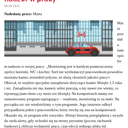
08.09.2015
Nadesłany przez:
Marta
Mar
ta
prze
słał
a
nam
opis
for
m nadzoru w swojej pracy: „Monitoring jest w każdym pomieszczeniu
oprócz łazienki, WC i kuchni. Szef nie wytłumaczył pracownikom powodów
montażu kamer, stwierdził jedynie, że służą »kontroli jakości pracy«.
Obiecał, że wejdzie specjalne zarządzenie dotyczące kamer. Minęło 1,5 roku
i nic. Zarządzenia nie ma, kamery sobie pracują, a my nawet nie wiemy, co
rejestrują (sam obraz czy może też dźwięk). Na komputerach mamy też
zamontowany program szpiegujący – wiadomo, monitoring to za mało. Na
początku nic nie wiedzieliśmy o tym programie. Jego istnienie odkrył
przypadkiem jeden z pracowników, który trochę się zna na komputerach.
Okazało się, że program robi wszystko: filtruje historię przeglądania i wysyła
do szefa alerty, gdy wchodzi się na strony prywatne (poczta, rachunek
bankowy), oblicza wydajność pracy, czas edycji jednego pliku itd.