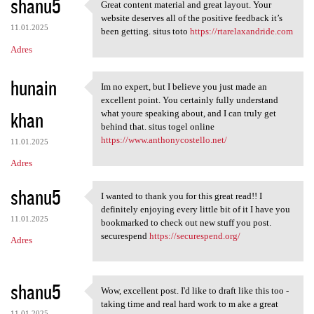
shanu5
Great content material and great layout. Your
Great content material and
website deserves all of the positive feedback it’s
11.01.2025
been getting. situs toto
https://rtarelaxandride.com
Adres
hunain
Im no expert, but I believe you just made an
Im no expert, but I believe
excellent point. You certainly fully understand
khan
what youre speaking about, and I can truly get
behind that. situs togel online
https://www.anthonycostello.net/
11.01.2025
Adres
shanu5
I wanted to thank you for this great read!! I
I wanted to thank you for
definitely enjoying every little bit of it I have you
11.01.2025
bookmarked to check out new stuff you post.
securespend
https://securespend.org/
Adres
shanu5
Wow, excellent post. I'd like to draft like this too -
Wow, excellent post. I'd like
taking time and real hard work to m ake a great
11.01.2025