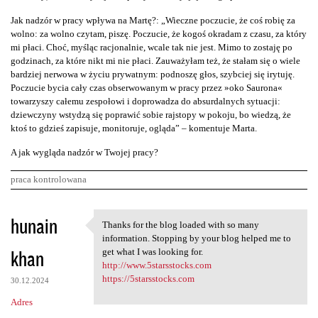
Jak nadzór w pracy wpływa na Martę?: „Wieczne poczucie, że coś robię za
wolno: za wolno czytam, piszę. Poczucie, że kogoś okradam z czasu, za który
mi płaci. Choć, myśląc racjonalnie, wcale tak nie jest. Mimo to zostaję po
godzinach, za które nikt mi nie płaci. Zauważyłam też, że stałam się o wiele
bardziej nerwowa w życiu prywatnym: podnoszę głos, szybciej się irytuję.
Poczucie bycia cały czas obserwowanym w pracy przez »oko Saurona«
towarzyszy całemu zespołowi i doprowadza do absurdalnych sytuacji:
dziewczyny wstydzą się poprawić sobie rajstopy w pokoju, bo wiedzą, że
ktoś to gdzieś zapisuje, monitoruje, ogląda” – komentuje Marta.
A jak wygląda nadzór w Twojej pracy?
praca kontrolowana
K
hunain
Thanks for the blog loaded with so many
Thanks for the blog loaded
o
information. Stopping by your blog helped me to
khan
m
get what I was looking for.
http://www.5starsstocks.com
e
https://5starsstocks.com
30.12.2024
n
Adres
t