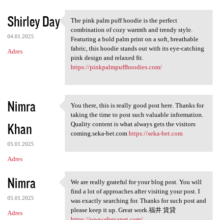
Shirley Day
The pink palm puff hoodie is the perfect
The pink palm puff hoodie is
combination of cozy warmth and trendy style.
04.01.2025
Featuring a bold palm print on a soft, breathable
fabric, this hoodie stands out with its eye-catching
Adres
pink design and relaxed fit.
https://pinkpalmpuffhoodies.com/
Nimra
You there, this is really good post here. Thanks for
You there, this is really
taking the time to post such valuable information.
Khan
Quality content is what always gets the visitors
coming.seka-bet.com
https://seka-bet.com
05.01.2025
Adres
Nimra
We are really grateful for your blog post. You will
We are really grateful for
find a lot of approaches after visiting your post. I
05.01.2025
was exactly searching for. Thanks for such post and
please keep it up. Great work.福井 賃貸
Adres
https://www.eheyanet.com/