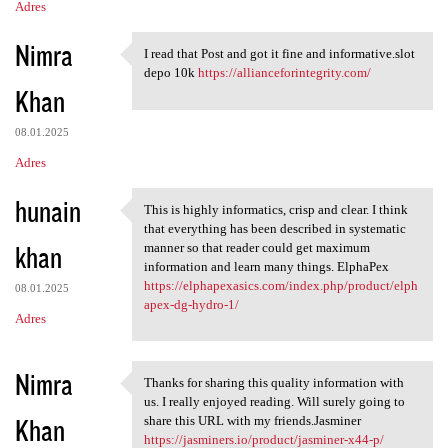
Adres
Nimra
I read that Post and got it fine and informative.slot
I read that Post and got it
depo 10k
https://allianceforintegrity.com/
Khan
08.01.2025
Adres
hunain
This is highly informatics, crisp and clear. I think
This is highly informatics,
that everything has been described in systematic
khan
manner so that reader could get maximum
information and learn many things. ElphaPex
https://elphapexasics.com/index.php/product/elph
08.01.2025
apex-dg-hydro-1/
Adres
Nimra
Thanks for sharing this quality information with
Thanks for sharing this
us. I really enjoyed reading. Will surely going to
Khan
share this URL with my friends.Jasminer
https://jasminers.io/product/jasminer-x44-p/