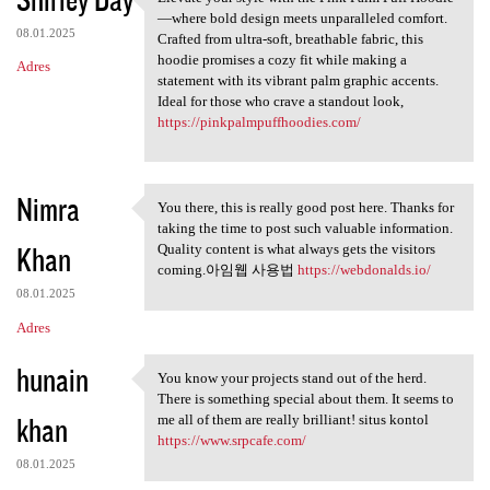
Elevate your style with the
—where bold design meets unparalleled comfort.
08.01.2025
Crafted from ultra-soft, breathable fabric, this
hoodie promises a cozy fit while making a
Adres
statement with its vibrant palm graphic accents.
Ideal for those who crave a standout look,
https://pinkpalmpuffhoodies.com/
Nimra
You there, this is really good post here. Thanks for
You there, this is really
taking the time to post such valuable information.
Khan
Quality content is what always gets the visitors
coming.아임웹 사용법
https://webdonalds.io/
08.01.2025
Adres
hunain
You know your projects stand out of the herd.
You know your projects stand
There is something special about them. It seems to
khan
me all of them are really brilliant! situs kontol
https://www.srpcafe.com/
08.01.2025