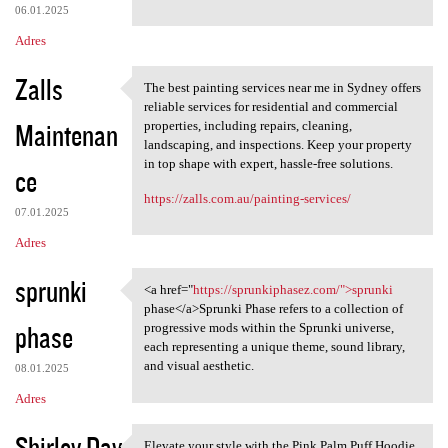
06.01.2025
Adres
Zalls
The best painting services near me in Sydney offers
The best painting services
reliable services for residential and commercial
Maintenan
properties, including repairs, cleaning,
landscaping, and inspections. Keep your property
in top shape with expert, hassle-free solutions.
ce
https://zalls.com.au/painting-services/
07.01.2025
Adres
sprunki
<a href="
https://sprunkiphasez.com/">sprunki
<a href="https:/
phase</a>Sprunki Phase refers to a collection of
phase
progressive mods within the Sprunki universe,
each representing a unique theme, sound library,
and visual aesthetic.
08.01.2025
Adres
Shirley Day
Elevate your style with the Pink Palm Puff Hoodie