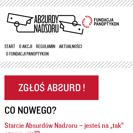
Przejdź
do
treści
START
O AKCJI
REGULAMIN
AKTUALNOŚCI
O FUNDACJI PANOPTYKON
CO NOWEGO?
Starcie Absurdów Nadzoru – jesteś na „tak”