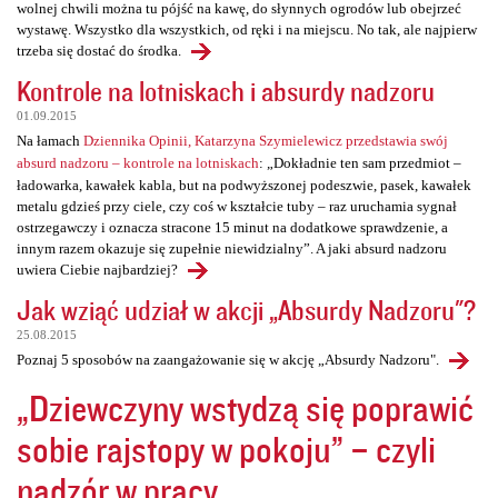
wolnej chwili można tu pójść na kawę, do słynnych ogrodów lub obejrzeć
wystawę. Wszystko dla wszystkich, od ręki i na miejscu. No tak, ale najpierw
trzeba się dostać do środka.
Kontrole na lotniskach i absurdy nadzoru
01.09.2015
Na łamach
Dziennika Opinii, Katarzyna Szymielewicz przedstawia swój
absurd nadzoru – kontrole na lotniskach
: „Dokładnie ten sam przedmiot –
ładowarka, kawałek kabla, but na podwyższonej podeszwie, pasek, kawałek
metalu gdzieś przy ciele, czy coś w kształcie tuby – raz uruchamia sygnał
ostrzegawczy i oznacza stracone 15 minut na dodatkowe sprawdzenie, a
innym razem okazuje się zupełnie niewidzialny”. A jaki absurd nadzoru
uwiera Ciebie najbardziej?
Jak wziąć udział w akcji „Absurdy Nadzoru"?
25.08.2015
Poznaj 5 sposobów na zaangażowanie się w akcję „Absurdy Nadzoru".
„Dziewczyny wstydzą się poprawić
sobie rajstopy w pokoju” – czyli
nadzór w pracy