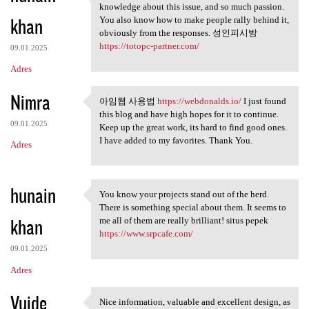
This is a smart blog. I mean
knowledge about this issue, and so much passion.
khan
You also know how to make people rally behind it,
obviously from the responses. 성인피시방
https://totopc-partner.com/
09.01.2025
Adres
Nimra
아임웹 사용법
https://webdonalds.io/
I just found
아임웹 사용법 https://webdonalds.io
this blog and have high hopes for it to continue.
09.01.2025
Keep up the great work, its hard to find good ones.
I have added to my favorites. Thank You.
Adres
hunain
You know your projects stand out of the herd.
You know your projects stand
There is something special about them. It seems to
khan
me all of them are really brilliant! situs pepek
https://www.srpcafe.com/
09.01.2025
Adres
Vuide
Nice information, valuable and excellent design, as