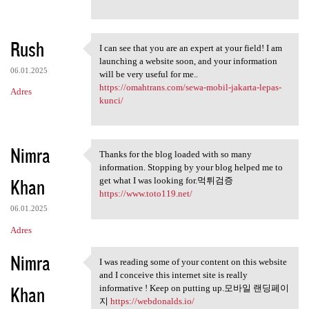
Rush
I can see that you are an expert at your field! I am
I can see that you are an
launching a website soon, and your information
06.01.2025
will be very useful for me..
https://omahtrans.com/sewa-mobil-jakarta-lepas-
Adres
kunci/
Nimra
Thanks for the blog loaded with so many
Thanks for the blog loaded
information. Stopping by your blog helped me to
Khan
get what I was looking for.먹튀검증
https://www.toto119.net/
06.01.2025
Adres
Nimra
I was reading some of your content on this website
I was reading some of your
and I conceive this internet site is really
Khan
informative ! Keep on putting up.모바일 랜딩페이
지
https://webdonalds.io/