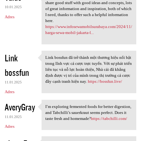
Nice information, valuable
share good stuff with good ideas and concepts, lots
10.01.2025
of great information and inspiration, both of which
I need, thanks to offer such a helpful information
Adres
here.
https://www.infosewamobilsurabaya.com/2024/11/
harga-sewa-mobil-jakarta-l...
Link
Link bossfun đã trở thành một thương hiệu nổi bật
Link bossfun đã trở thành một
trong lĩnh vực cá cược trực tuyến. Với sự phát triển
bossfun
liên tục và nỗ lực hoàn thiện, Nhà cái đã khẳng
định được vị trí của mình trong thị trường cá cược
đầy cạnh tranh hiện nay.
https://bossfun.live/
11.01.2025
Adres
AveryGray
I’m exploring fermented foods for better digestion,
I’m exploring fermented foods
and Tabchilli’s sauerkraut seems perfect. Does it
11.01.2025
taste fresh and homemade?
https://tabchilli.com/
Adres