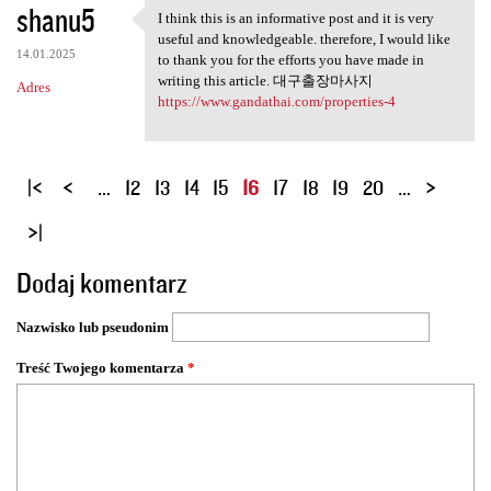
shanu5
I think this is an informative post and it is very
I think this is an
useful and knowledgeable. therefore, I would like
14.01.2025
to thank you for the efforts you have made in
writing this article. 대구출장마사지
Adres
https://www.gandathai.com/properties-4
S
…
12
13
14
15
16
17
18
19
20
…
t
r
o
Dodaj komentarz
n
y
Nazwisko lub pseudonim
Treść Twojego komentarza
*