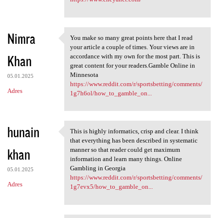
Nimra
You make so many great points here that I read
You make so many great points
your article a couple of times. Your views are in
Khan
accordance with my own for the most part. This is
great content for your readers.Gamble Online in
Minnesota
05.01.2025
https://www.reddit.com/r/sportsbetting/comments/
Adres
1g7h6ol/how_to_gamble_on...
hunain
This is highly informatics, crisp and clear. I think
This is highly informatics,
that everything has been described in systematic
khan
manner so that reader could get maximum
information and learn many things. Online
Gambling in Georgia
05.01.2025
https://www.reddit.com/r/sportsbetting/comments/
Adres
1g7evx5/how_to_gamble_on...