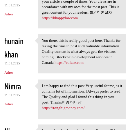
You make so many great points
your article a couple of times. Your views are in
11.01.2025
accordance with my own for the most part. This is
great content for your readers. 합의이혼절차
Adres
https://khappylaw.com
hunain
You there, this is really good post here. Thanks for
You there, this is really
taking the time to post such valuable information.
khan
Quality content is what always gets the visitors
coming. Blockchain development services in
Canada
https://culzee.com
11.01.2025
Adres
Nimra
I am happy to find this post Very useful for me, as it
I am happy to find this post
contains lot of information. I Always prefer to read
11.01.2025
The Quality and glad I found this thing in you
post. Thanks피망 머니상
Adres
https://tongbigmoney.com/