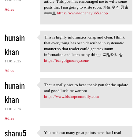
article. This post has encouraged me to write some
posts that I am going to write soon. 카드 수익 창출
Adres
수수료
https://wwww.onepay365.shop
hunain
This is highly informatics, crisp and clear. I think
This is highly informatics,
that everything has been described in systematic
khan
manner so that reader could get maximum
information and learn many things. 피망머니상
https://tongbigmoney.com/
11.01.2025
Adres
hunain
That is really nice to hear. thank you for the update
That is really nice to hear.
and good luck. mawartoto
khan
https://www.bishopconnolly.com
11.01.2025
Adres
shanu5
You make so many great points here that I read