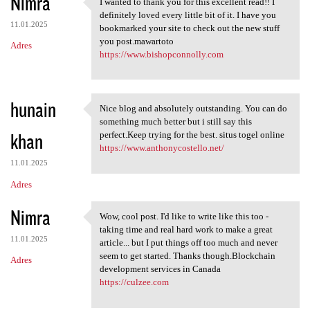
Nimra
I wanted to thank you for this excellent read!! I
I wanted to thank you for
definitely loved every little bit of it. I have you
11.01.2025
bookmarked your site to check out the new stuff
you post.mawartoto
Adres
https://www.bishopconnolly.com
hunain
Nice blog and absolutely outstanding. You can do
Nice blog and absolutely
something much better but i still say this
khan
perfect.Keep trying for the best. situs togel online
https://www.anthonycostello.net/
11.01.2025
Adres
Nimra
Wow, cool post. I'd like to write like this too -
Wow, cool post. I'd like to
taking time and real hard work to make a great
11.01.2025
article... but I put things off too much and never
seem to get started. Thanks though.Blockchain
Adres
development services in Canada
https://culzee.com