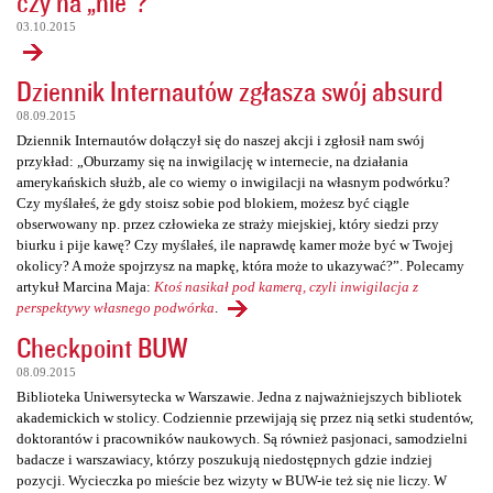
czy na „nie”?
03.10.2015
Dziennik Internautów zgłasza swój absurd
08.09.2015
Dziennik Internautów dołączył się do naszej akcji i zgłosił nam swój
przykład: „Oburzamy się na inwigilację w internecie, na działania
amerykańskich służb, ale co wiemy o inwigilacji na własnym podwórku?
Czy myślałeś, że gdy stoisz sobie pod blokiem, możesz być ciągle
obserwowany np. przez człowieka ze straży miejskiej, który siedzi przy
biurku i pije kawę? Czy myślałeś, ile naprawdę kamer może być w Twojej
okolicy? A może spojrzysz na mapkę, która może to ukazywać?”. Polecamy
artykuł Marcina Maja:
Ktoś nasikał pod kamerą, czyli inwigilacja z
perspektywy własnego podwórka
.
Checkpoint BUW
08.09.2015
Biblioteka Uniwersytecka w Warszawie. Jedna z najważniejszych bibliotek
akademickich w stolicy. Codziennie przewijają się przez nią setki studentów,
doktorantów i pracowników naukowych. Są również pasjonaci, samodzielni
badacze i warszawiacy, którzy poszukują niedostępnych gdzie indziej
pozycji. Wycieczka po mieście bez wizyty w BUW-ie też się nie liczy. W