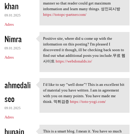
khan
manner so that reader could get maximum
information and learn many things. 성인피시방
https://totopc-partner.com/
09.01.2025
Adres
Nimra
Positive site, where did u come up with the
Positive site, where did u
information on this posting? I'm pleased I
09.01.2025
discovered it though, ill be checking back soon to
find out what additional posts you include.무료 웹
Adres
사이트
https://webdonalds.io/
ahmedali
I’d like to say “well done”! This is an excellent bit
I’d like to say “well done”!
of material you have written. I am in agreement
seo
with you on many points. You have made me
think. 먹튀검증
https://toto-yogi.com/
09.01.2025
Adres
hunain
This is a smart blog. I mean it. You have so much