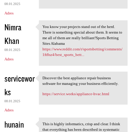
08.01.2025
Adres
Nimra
You know your projects stand out of the herd.
You know your projects stand
There is something special about them. It seems to
Khan
me all of them are really brilliant!Sports Betting
Sites Alabama
https://www.reddit.com/r/sportsbetting/comments/
08.01.2025
1ft8sz4/best_sports_bett...
Adres
servicewor
Discover the best appliance repair business
Discover the best appliance
software for managing your business efficiently.
ks
https://service.works/appliance-hvac.html
08.01.2025
Adres
hunain
This is highly informatics, crisp and clear. I think
This is highly informatics,
that everything has been described in systematic