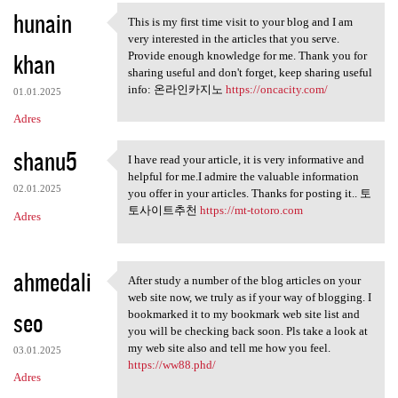
hunain
a
This is my first time visit to your blog and I am
This is my first time visit
very interested in the articles that you serve.
r
khan
Provide enough knowledge for me. Thank you for
z
sharing useful and don't forget, keep sharing useful
info: 온라인카지노
https://oncacity.com/
e
01.01.2025
Adres
shanu5
I have read your article, it is very informative and
I have read your article, it
helpful for me.I admire the valuable information
02.01.2025
you offer in your articles. Thanks for posting it.. 토
토사이트추천
https://mt-totoro.com
Adres
ahmedali
After study a number of the blog articles on your
After study a number of the
web site now, we truly as if your way of blogging. I
seo
bookmarked it to my bookmark web site list and
you will be checking back soon. Pls take a look at
my web site also and tell me how you feel.
03.01.2025
https://ww88.phd/
Adres