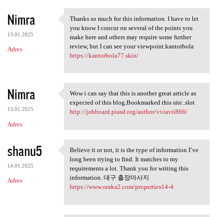
Nimra
Thanks so much for this information. I have to let
Thanks so much for this
you know I concur on several of the points you
13.01.2025
make here and others may require some further
review, but I can see your viewpoint.kantorbola
Adres
https://kantorbola77.skin/
Nimra
Wow i can say that this is another great article as
Wow i can say that this is
expected of this blog.Bookmarked this site..slot
13.01.2025
http://jobboard.piasd.org/author/vviavii866/
Adres
shanu5
Believe it or not, it is the type of information I’ve
Believe it or not, it is the
long been trying to find. It matches to my
14.01.2025
requirements a lot. Thank you for writing this
information. 대구 출장마사지
Adres
https://www.oraka2.com/properties14-4