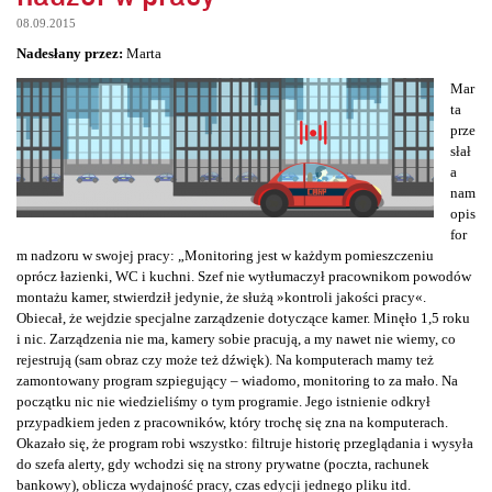
08.09.2015
Nadesłany przez:
Marta
Mar
ta
prze
słał
a
nam
opis
for
m nadzoru w swojej pracy: „Monitoring jest w każdym pomieszczeniu
oprócz łazienki, WC i kuchni. Szef nie wytłumaczył pracownikom powodów
montażu kamer, stwierdził jedynie, że służą »kontroli jakości pracy«.
Obiecał, że wejdzie specjalne zarządzenie dotyczące kamer. Minęło 1,5 roku
i nic. Zarządzenia nie ma, kamery sobie pracują, a my nawet nie wiemy, co
rejestrują (sam obraz czy może też dźwięk). Na komputerach mamy też
zamontowany program szpiegujący – wiadomo, monitoring to za mało. Na
początku nic nie wiedzieliśmy o tym programie. Jego istnienie odkrył
przypadkiem jeden z pracowników, który trochę się zna na komputerach.
Okazało się, że program robi wszystko: filtruje historię przeglądania i wysyła
do szefa alerty, gdy wchodzi się na strony prywatne (poczta, rachunek
bankowy), oblicza wydajność pracy, czas edycji jednego pliku itd.