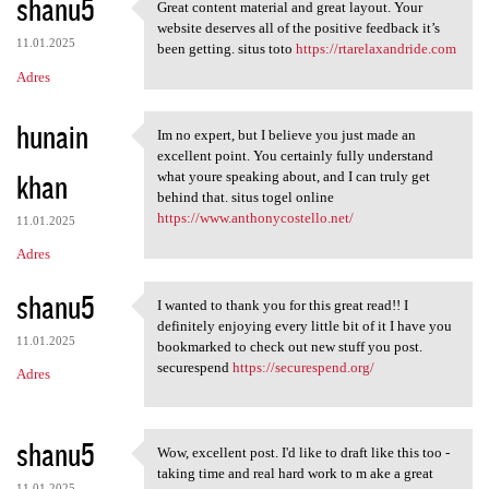
shanu5
Great content material and great layout. Your
Great content material and
website deserves all of the positive feedback it’s
11.01.2025
been getting. situs toto
https://rtarelaxandride.com
Adres
hunain
Im no expert, but I believe you just made an
Im no expert, but I believe
excellent point. You certainly fully understand
khan
what youre speaking about, and I can truly get
behind that. situs togel online
https://www.anthonycostello.net/
11.01.2025
Adres
shanu5
I wanted to thank you for this great read!! I
I wanted to thank you for
definitely enjoying every little bit of it I have you
11.01.2025
bookmarked to check out new stuff you post.
securespend
https://securespend.org/
Adres
shanu5
Wow, excellent post. I'd like to draft like this too -
Wow, excellent post. I'd like
taking time and real hard work to m ake a great
11.01.2025