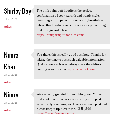
Shirley Day
The pink palm puff hoodie is the perfect
The pink palm puff hoodie is
combination of cozy warmth and trendy style.
04.01.2025
Featuring a bold palm print on a soft, breathable
fabric, this hoodie stands out with its eye-catching
Adres
pink design and relaxed fit.
https://pinkpalmpuffhoodies.com/
Nimra
You there, this is really good post here. Thanks for
You there, this is really
taking the time to post such valuable information.
Khan
Quality content is what always gets the visitors
coming.seka-bet.com
https://seka-bet.com
05.01.2025
Adres
Nimra
We are really grateful for your blog post. You will
We are really grateful for
find a lot of approaches after visiting your post. I
05.01.2025
was exactly searching for. Thanks for such post and
please keep it up. Great work.福井 賃貸
Adres
https://www.eheyanet.com/