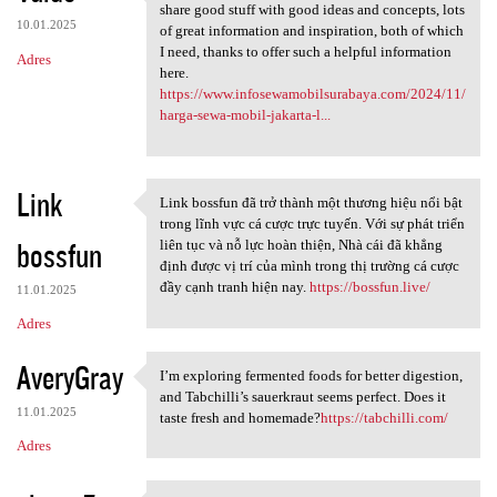
Nice information, valuable
share good stuff with good ideas and concepts, lots
10.01.2025
of great information and inspiration, both of which
I need, thanks to offer such a helpful information
Adres
here.
https://www.infosewamobilsurabaya.com/2024/11/
harga-sewa-mobil-jakarta-l...
Link
Link bossfun đã trở thành một thương hiệu nổi bật
Link bossfun đã trở thành một
trong lĩnh vực cá cược trực tuyến. Với sự phát triển
bossfun
liên tục và nỗ lực hoàn thiện, Nhà cái đã khẳng
định được vị trí của mình trong thị trường cá cược
đầy cạnh tranh hiện nay.
https://bossfun.live/
11.01.2025
Adres
AveryGray
I’m exploring fermented foods for better digestion,
I’m exploring fermented foods
and Tabchilli’s sauerkraut seems perfect. Does it
11.01.2025
taste fresh and homemade?
https://tabchilli.com/
Adres