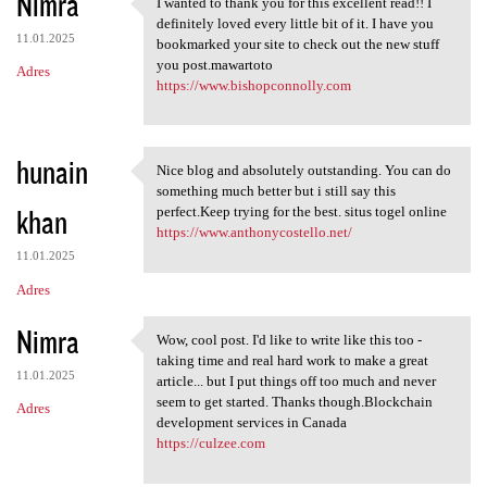
Nimra
I wanted to thank you for this excellent read!! I
I wanted to thank you for
definitely loved every little bit of it. I have you
11.01.2025
bookmarked your site to check out the new stuff
you post.mawartoto
Adres
https://www.bishopconnolly.com
hunain
Nice blog and absolutely outstanding. You can do
Nice blog and absolutely
something much better but i still say this
khan
perfect.Keep trying for the best. situs togel online
https://www.anthonycostello.net/
11.01.2025
Adres
Nimra
Wow, cool post. I'd like to write like this too -
Wow, cool post. I'd like to
taking time and real hard work to make a great
11.01.2025
article... but I put things off too much and never
seem to get started. Thanks though.Blockchain
Adres
development services in Canada
https://culzee.com