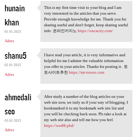
hunain
a
This is my first time visit to your blog and I am
This is my first time visit
very interested in the articles that you serve.
r
khan
Provide enough knowledge for me. Thank you for
z
sharing useful and don't forget, keep sharing useful
info: 온라인카지노
https://oncacity.com/
e
01.01.2025
Adres
shanu5
I have read your article, it is very informative and
I have read your article, it
helpful for me.I admire the valuable information
02.01.2025
you offer in your articles. Thanks for posting it.. 토
토사이트추천
https://mt-totoro.com
Adres
ahmedali
After study a number of the blog articles on your
After study a number of the
web site now, we truly as if your way of blogging. I
seo
bookmarked it to my bookmark web site list and
you will be checking back soon. Pls take a look at
my web site also and tell me how you feel.
03.01.2025
https://ww88.phd/
Adres