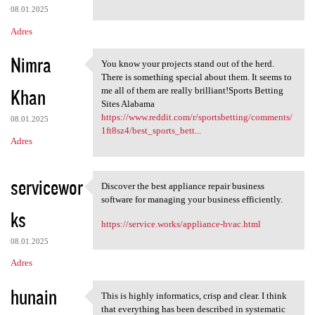
08.01.2025
Adres
Nimra
You know your projects stand out of the herd.
You know your projects stand
There is something special about them. It seems to
Khan
me all of them are really brilliant!Sports Betting
Sites Alabama
https://www.reddit.com/r/sportsbetting/comments/
08.01.2025
1ft8sz4/best_sports_bett...
Adres
servicewor
Discover the best appliance repair business
Discover the best appliance
software for managing your business efficiently.
ks
https://service.works/appliance-hvac.html
08.01.2025
Adres
hunain
This is highly informatics, crisp and clear. I think
This is highly informatics,
that everything has been described in systematic