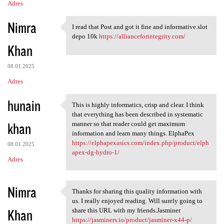
Adres
Nimra
I read that Post and got it fine and informative.slot
I read that Post and got it
depo 10k
https://allianceforintegrity.com/
Khan
08.01.2025
Adres
hunain
This is highly informatics, crisp and clear. I think
This is highly informatics,
that everything has been described in systematic
khan
manner so that reader could get maximum
information and learn many things. ElphaPex
https://elphapexasics.com/index.php/product/elph
08.01.2025
apex-dg-hydro-1/
Adres
Nimra
Thanks for sharing this quality information with
Thanks for sharing this
us. I really enjoyed reading. Will surely going to
Khan
share this URL with my friends.Jasminer
https://jasminers.io/product/jasminer-x44-p/