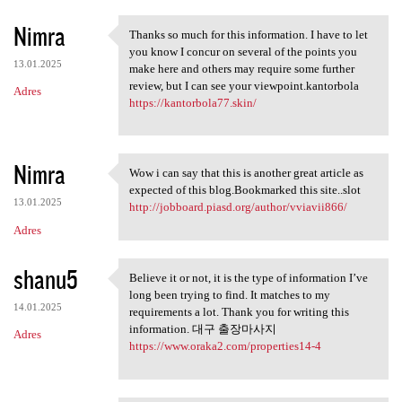
Nimra
Thanks so much for this information. I have to let
Thanks so much for this
you know I concur on several of the points you
13.01.2025
make here and others may require some further
review, but I can see your viewpoint.kantorbola
Adres
https://kantorbola77.skin/
Nimra
Wow i can say that this is another great article as
Wow i can say that this is
expected of this blog.Bookmarked this site..slot
13.01.2025
http://jobboard.piasd.org/author/vviavii866/
Adres
shanu5
Believe it or not, it is the type of information I’ve
Believe it or not, it is the
long been trying to find. It matches to my
14.01.2025
requirements a lot. Thank you for writing this
information. 대구 출장마사지
Adres
https://www.oraka2.com/properties14-4