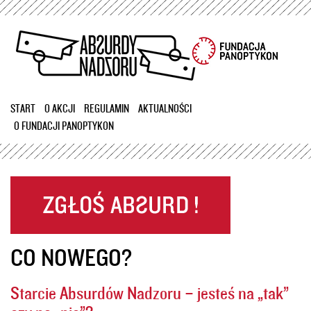
Przejdź
do
treści
START
O AKCJI
REGULAMIN
AKTUALNOŚCI
O FUNDACJI PANOPTYKON
CO NOWEGO?
Starcie Absurdów Nadzoru – jesteś na „tak”