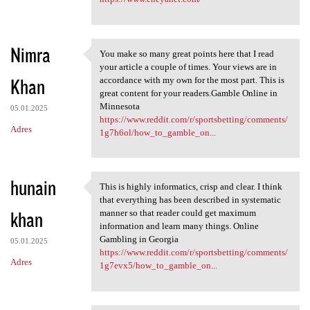
Nimra
You make so many great points here that I read
You make so many great points
your article a couple of times. Your views are in
Khan
accordance with my own for the most part. This is
great content for your readers.Gamble Online in
Minnesota
05.01.2025
https://www.reddit.com/r/sportsbetting/comments/
Adres
1g7h6ol/how_to_gamble_on...
hunain
This is highly informatics, crisp and clear. I think
This is highly informatics,
that everything has been described in systematic
khan
manner so that reader could get maximum
information and learn many things. Online
Gambling in Georgia
05.01.2025
https://www.reddit.com/r/sportsbetting/comments/
Adres
1g7evx5/how_to_gamble_on...