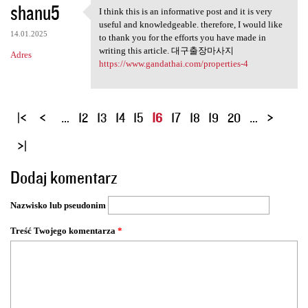
shanu5
I think this is an informative post and it is very
I think this is an
useful and knowledgeable. therefore, I would like
14.01.2025
to thank you for the efforts you have made in
writing this article. 대구출장마사지
Adres
https://www.gandathai.com/properties-4
S
…
12
13
14
15
16
17
18
19
20
…
t
r
o
Dodaj komentarz
n
y
Nazwisko lub pseudonim
Treść Twojego komentarza
*