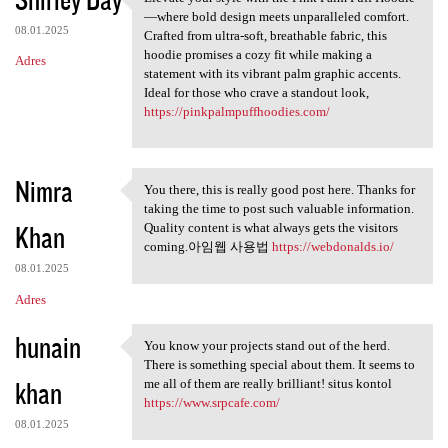
Elevate your style with the
—where bold design meets unparalleled comfort.
08.01.2025
Crafted from ultra-soft, breathable fabric, this
hoodie promises a cozy fit while making a
Adres
statement with its vibrant palm graphic accents.
Ideal for those who crave a standout look,
https://pinkpalmpuffhoodies.com/
Nimra
You there, this is really good post here. Thanks for
You there, this is really
taking the time to post such valuable information.
Khan
Quality content is what always gets the visitors
coming.아임웹 사용법
https://webdonalds.io/
08.01.2025
Adres
hunain
You know your projects stand out of the herd.
You know your projects stand
There is something special about them. It seems to
khan
me all of them are really brilliant! situs kontol
https://www.srpcafe.com/
08.01.2025