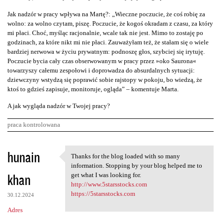
Jak nadzór w pracy wpływa na Martę?: „Wieczne poczucie, że coś robię za
wolno: za wolno czytam, piszę. Poczucie, że kogoś okradam z czasu, za który
mi płaci. Choć, myśląc racjonalnie, wcale tak nie jest. Mimo to zostaję po
godzinach, za które nikt mi nie płaci. Zauważyłam też, że stałam się o wiele
bardziej nerwowa w życiu prywatnym: podnoszę głos, szybciej się irytuję.
Poczucie bycia cały czas obserwowanym w pracy przez »oko Saurona«
towarzyszy całemu zespołowi i doprowadza do absurdalnych sytuacji:
dziewczyny wstydzą się poprawić sobie rajstopy w pokoju, bo wiedzą, że
ktoś to gdzieś zapisuje, monitoruje, ogląda” – komentuje Marta.
A jak wygląda nadzór w Twojej pracy?
praca kontrolowana
K
hunain
Thanks for the blog loaded with so many
Thanks for the blog loaded
o
information. Stopping by your blog helped me to
khan
m
get what I was looking for.
http://www.5starsstocks.com
e
https://5starsstocks.com
30.12.2024
n
Adres
t