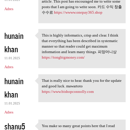
article. This post has encouraged me to write some
posts that I am going to write soon. 카드 수익 창출
Adres
수수료
https://wwww.onepay365.shop
hunain
This is highly informatics, crisp and clear. I think
This is highly informatics,
that everything has been described in systematic
khan
manner so that reader could get maximum
information and learn many things. 피망머니상
https://tongbigmoney.com/
11.01.2025
Adres
hunain
That is really nice to hear. thank you for the update
That is really nice to hear.
and good luck. mawartoto
khan
https://www.bishopconnolly.com
11.01.2025
Adres
shanu5
You make so many great points here that I read