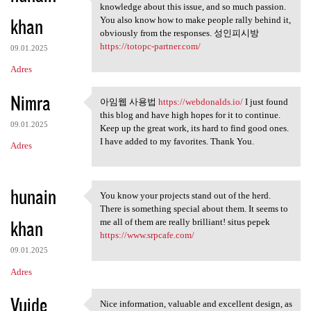
This is a smart blog. I mean
knowledge about this issue, and so much passion.
khan
You also know how to make people rally behind it,
obviously from the responses. 성인피시방
https://totopc-partner.com/
09.01.2025
Adres
Nimra
아임웹 사용법
https://webdonalds.io/
I just found
아임웹 사용법 https://webdonalds.io
this blog and have high hopes for it to continue.
09.01.2025
Keep up the great work, its hard to find good ones.
I have added to my favorites. Thank You.
Adres
hunain
You know your projects stand out of the herd.
You know your projects stand
There is something special about them. It seems to
khan
me all of them are really brilliant! situs pepek
https://www.srpcafe.com/
09.01.2025
Adres
Vuide
Nice information, valuable and excellent design, as