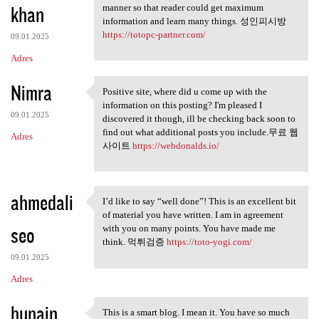
khan
manner so that reader could get maximum
information and learn many things. 성인피시방
https://totopc-partner.com/
09.01.2025
Adres
Nimra
Positive site, where did u come up with the
Positive site, where did u
information on this posting? I'm pleased I
09.01.2025
discovered it though, ill be checking back soon to
find out what additional posts you include.무료 웹
Adres
사이트
https://webdonalds.io/
ahmedali
I’d like to say “well done”! This is an excellent bit
I’d like to say “well done”!
of material you have written. I am in agreement
seo
with you on many points. You have made me
think. 먹튀검증
https://toto-yogi.com/
09.01.2025
Adres
hunain
This is a smart blog. I mean it. You have so much