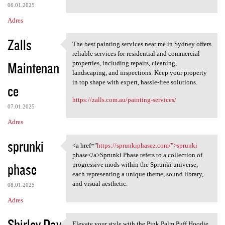
06.01.2025
Adres
Zalls
The best painting services near me in Sydney offers
The best painting services
reliable services for residential and commercial
Maintenan
properties, including repairs, cleaning,
landscaping, and inspections. Keep your property
in top shape with expert, hassle-free solutions.
ce
https://zalls.com.au/painting-services/
07.01.2025
Adres
sprunki
<a href="
https://sprunkiphasez.com/">sprunki
<a href="https:/
phase</a>Sprunki Phase refers to a collection of
phase
progressive mods within the Sprunki universe,
each representing a unique theme, sound library,
and visual aesthetic.
08.01.2025
Adres
Shirley Day
Elevate your style with the Pink Palm Puff Hoodie