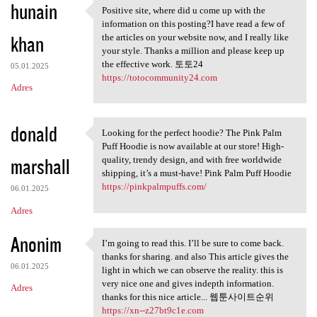
hunain
Positive site, where did u come up with the
Positive site, where did u
information on this posting?I have read a few of
khan
the articles on your website now, and I really like
your style. Thanks a million and please keep up
the effective work. 토토24
05.01.2025
https://totocommunity24.com
Adres
donald
Looking for the perfect hoodie? The Pink Palm
Looking for the perfect
Puff Hoodie is now available at our store! High-
marshall
quality, trendy design, and with free worldwide
shipping, it’s a must-have! Pink Palm Puff Hoodie
https://pinkpalmpuffs.com/
06.01.2025
Adres
Anonim
I’m going to read this. I’ll be sure to come back.
I’m going to read this. I’ll
thanks for sharing. and also This article gives the
06.01.2025
light in which we can observe the reality. this is
very nice one and gives indepth information.
Adres
thanks for this nice article... 웹툰사이트순위
https://xn--z27bt9c1e.com