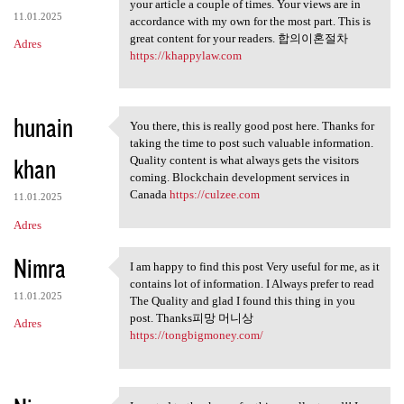
You make so many great points
your article a couple of times. Your views are in
11.01.2025
accordance with my own for the most part. This is
great content for your readers. 합의이혼절차
Adres
https://khappylaw.com
hunain
You there, this is really good post here. Thanks for
You there, this is really
taking the time to post such valuable information.
khan
Quality content is what always gets the visitors
coming. Blockchain development services in
Canada
https://culzee.com
11.01.2025
Adres
Nimra
I am happy to find this post Very useful for me, as it
I am happy to find this post
contains lot of information. I Always prefer to read
11.01.2025
The Quality and glad I found this thing in you
post. Thanks피망 머니상
Adres
https://tongbigmoney.com/