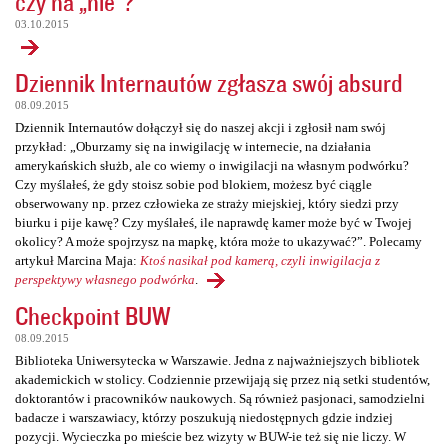
czy na „nie”?
03.10.2015
Dziennik Internautów zgłasza swój absurd
08.09.2015
Dziennik Internautów dołączył się do naszej akcji i zgłosił nam swój
przykład: „Oburzamy się na inwigilację w internecie, na działania
amerykańskich służb, ale co wiemy o inwigilacji na własnym podwórku?
Czy myślałeś, że gdy stoisz sobie pod blokiem, możesz być ciągle
obserwowany np. przez człowieka ze straży miejskiej, który siedzi przy
biurku i pije kawę? Czy myślałeś, ile naprawdę kamer może być w Twojej
okolicy? A może spojrzysz na mapkę, która może to ukazywać?”. Polecamy
artykuł Marcina Maja:
Ktoś nasikał pod kamerą, czyli inwigilacja z
perspektywy własnego podwórka
.
Checkpoint BUW
08.09.2015
Biblioteka Uniwersytecka w Warszawie. Jedna z najważniejszych bibliotek
akademickich w stolicy. Codziennie przewijają się przez nią setki studentów,
doktorantów i pracowników naukowych. Są również pasjonaci, samodzielni
badacze i warszawiacy, którzy poszukują niedostępnych gdzie indziej
pozycji. Wycieczka po mieście bez wizyty w BUW-ie też się nie liczy. W