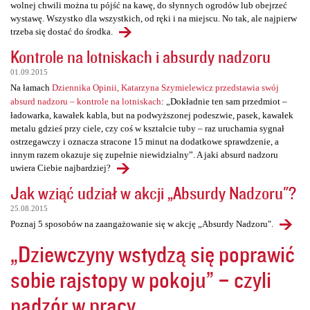
wolnej chwili można tu pójść na kawę, do słynnych ogrodów lub obejrzeć
wystawę. Wszystko dla wszystkich, od ręki i na miejscu. No tak, ale najpierw
trzeba się dostać do środka.
Kontrole na lotniskach i absurdy nadzoru
01.09.2015
Na łamach
Dziennika Opinii, Katarzyna Szymielewicz przedstawia swój
absurd nadzoru – kontrole na lotniskach
: „Dokładnie ten sam przedmiot –
ładowarka, kawałek kabla, but na podwyższonej podeszwie, pasek, kawałek
metalu gdzieś przy ciele, czy coś w kształcie tuby – raz uruchamia sygnał
ostrzegawczy i oznacza stracone 15 minut na dodatkowe sprawdzenie, a
innym razem okazuje się zupełnie niewidzialny”. A jaki absurd nadzoru
uwiera Ciebie najbardziej?
Jak wziąć udział w akcji „Absurdy Nadzoru"?
25.08.2015
Poznaj 5 sposobów na zaangażowanie się w akcję „Absurdy Nadzoru".
„Dziewczyny wstydzą się poprawić
sobie rajstopy w pokoju” – czyli
nadzór w pracy