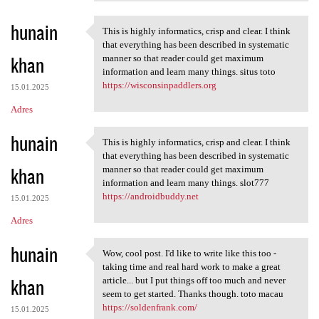
hunain
This is highly informatics, crisp and clear. I think
This is highly informatics,
that everything has been described in systematic
khan
manner so that reader could get maximum
information and learn many things. situs toto
https://wisconsinpaddlers.org
15.01.2025
Adres
hunain
This is highly informatics, crisp and clear. I think
This is highly informatics,
that everything has been described in systematic
khan
manner so that reader could get maximum
information and learn many things. slot777
https://androidbuddy.net
15.01.2025
Adres
hunain
Wow, cool post. I'd like to write like this too -
Wow, cool post. I'd like to
taking time and real hard work to make a great
khan
article... but I put things off too much and never
seem to get started. Thanks though. toto macau
https://soldenfrank.com/
15.01.2025