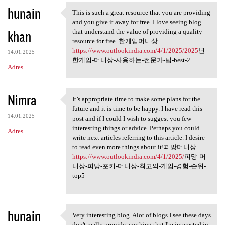
hunain
a
This is such a great resource that you are providing
This is such a great resource
and you give it away for free. I love seeing blog
r
khan
that understand the value of providing a quality
z
resource for free. 한게임머니상
https://www.outlookindia.com/4/1/2025/2025
년-
e
14.01.2025
한게임-머니상-사용하는-전문가-팁-best-2
Adres
Nimra
It’s appropriate time to make some plans for the
It’s appropriate time to make
future and it is time to be happy. I have read this
14.01.2025
post and if I could I wish to suggest you few
interesting things or advice. Perhaps you could
Adres
write next articles referring to this article. I desire
to read even more things about it!피망머니상
https://www.outlookindia.com/4/1/2025/
피망-머
니상-피망-포커-머니상-최고의-게임-경험-순위-
top5
hunain
Very interesting blog. Alot of blogs I see these days
Very interesting blog. Alot
don't really provide anything that I'm interested in,