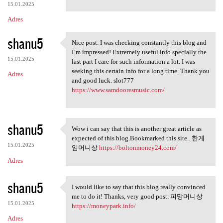
15.01.2025
Adres
shanu5
Nice post. I was checking constantly this blog and
Nice post. I was checking
I’m impressed! Extremely useful info specially the
15.01.2025
last part I care for such information a lot. I was
seeking this certain info for a long time. Thank you
Adres
and good luck. slot777
https://www.samdooresmusic.com/
shanu5
Wow i can say that this is another great article as
Wow i can say that this is
expected of this blog.Bookmarked this site.. 한게
15.01.2025
임머니상
https://boltonmoney24.com/
Adres
shanu5
I would like to say that this blog really convinced
I would like to say that this
me to do it! Thanks, very good post. 피망머니상
15.01.2025
https://moneypark.info/
Adres