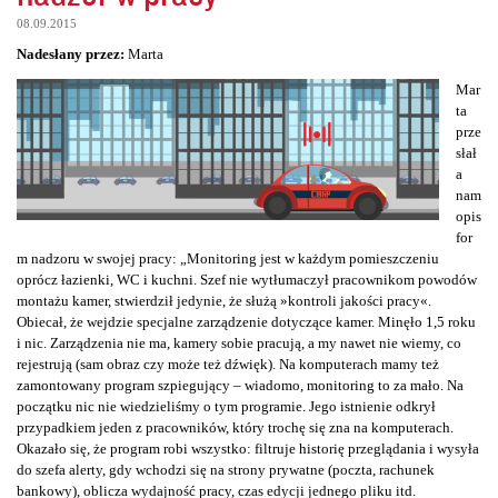
08.09.2015
Nadesłany przez:
Marta
Mar
ta
prze
słał
a
nam
opis
for
m nadzoru w swojej pracy: „Monitoring jest w każdym pomieszczeniu
oprócz łazienki, WC i kuchni. Szef nie wytłumaczył pracownikom powodów
montażu kamer, stwierdził jedynie, że służą »kontroli jakości pracy«.
Obiecał, że wejdzie specjalne zarządzenie dotyczące kamer. Minęło 1,5 roku
i nic. Zarządzenia nie ma, kamery sobie pracują, a my nawet nie wiemy, co
rejestrują (sam obraz czy może też dźwięk). Na komputerach mamy też
zamontowany program szpiegujący – wiadomo, monitoring to za mało. Na
początku nic nie wiedzieliśmy o tym programie. Jego istnienie odkrył
przypadkiem jeden z pracowników, który trochę się zna na komputerach.
Okazało się, że program robi wszystko: filtruje historię przeglądania i wysyła
do szefa alerty, gdy wchodzi się na strony prywatne (poczta, rachunek
bankowy), oblicza wydajność pracy, czas edycji jednego pliku itd.