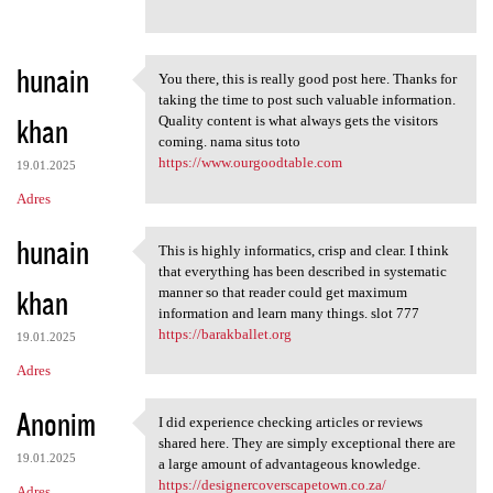
hunain
You there, this is really good post here. Thanks for
You there, this is really
taking the time to post such valuable information.
khan
Quality content is what always gets the visitors
coming. nama situs toto
https://www.ourgoodtable.com
19.01.2025
Adres
hunain
This is highly informatics, crisp and clear. I think
This is highly informatics,
that everything has been described in systematic
khan
manner so that reader could get maximum
information and learn many things. slot 777
https://barakballet.org
19.01.2025
Adres
Anonim
I did experience checking articles or reviews
I did experience checking
shared here. They are simply exceptional there are
19.01.2025
a large amount of advantageous knowledge.
https://designercoverscapetown.co.za/
Adres