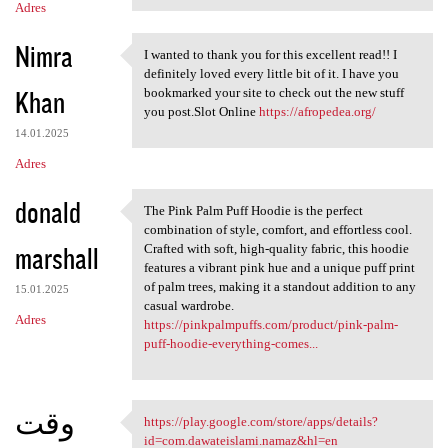
Adres
Nimra
I wanted to thank you for this excellent read!! I
I wanted to thank you for
definitely loved every little bit of it. I have you
Khan
bookmarked your site to check out the new stuff
you post.Slot Online
https://afropedea.org/
14.01.2025
Adres
donald
The Pink Palm Puff Hoodie is the perfect
The Pink Palm Puff Hoodie is
combination of style, comfort, and effortless cool.
marshall
Crafted with soft, high-quality fabric, this hoodie
features a vibrant pink hue and a unique puff print
of palm trees, making it a standout addition to any
15.01.2025
casual wardrobe.
Adres
https://pinkpalmpuffs.com/product/pink-palm-
puff-hoodie-everything-comes...
وقت
https://play.google.com/store/apps/details?
https://play.google.com/store
id=com.dawateislami.namaz&hl=en