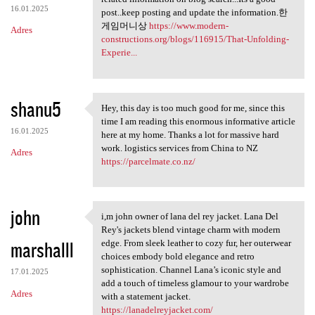
16.01.2025
post..keep posting and update the information.한
게임머니상
https://www.modern-
Adres
constructions.org/blogs/116915/That-Unfolding-
Experie...
shanu5
Hey, this day is too much good for me, since this
Hey, this day is too much
time I am reading this enormous informative article
16.01.2025
here at my home. Thanks a lot for massive hard
work. logistics services from China to NZ
Adres
https://parcelmate.co.nz/
john
i,m john owner of lana del rey jacket. Lana Del
i,m john owner of lana del
Rey's jackets blend vintage charm with modern
marshalll
edge. From sleek leather to cozy fur, her outerwear
choices embody bold elegance and retro
sophistication. Channel Lana’s iconic style and
17.01.2025
add a touch of timeless glamour to your wardrobe
Adres
with a statement jacket.
https://lanadelreyjacket.com/