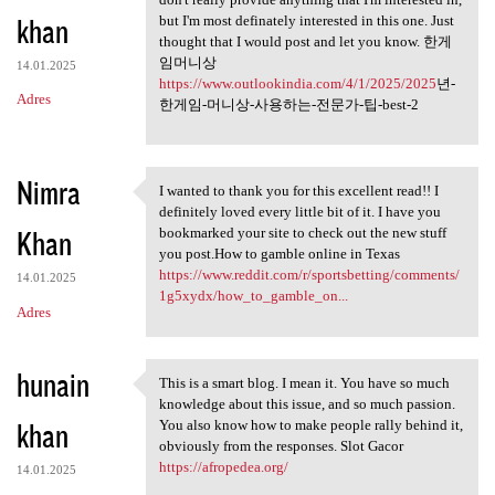
khan
but I'm most definately interested in this one. Just
thought that I would post and let you know. 한게
임머니상
14.01.2025
https://www.outlookindia.com/4/1/2025/2025
년-
Adres
한게임-머니상-사용하는-전문가-팁-best-2
Nimra
I wanted to thank you for this excellent read!! I
I wanted to thank you for
definitely loved every little bit of it. I have you
Khan
bookmarked your site to check out the new stuff
you post.How to gamble online in Texas
https://www.reddit.com/r/sportsbetting/comments/
14.01.2025
1g5xydx/how_to_gamble_on...
Adres
hunain
This is a smart blog. I mean it. You have so much
This is a smart blog. I mean
knowledge about this issue, and so much passion.
khan
You also know how to make people rally behind it,
obviously from the responses. Slot Gacor
https://afropedea.org/
14.01.2025