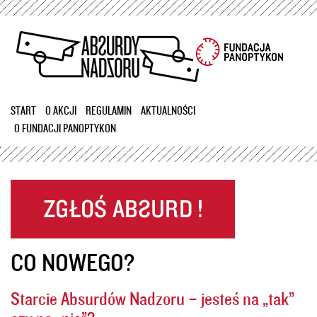
Przejdź
do
treści
START
O AKCJI
REGULAMIN
AKTUALNOŚCI
O FUNDACJI PANOPTYKON
CO NOWEGO?
Starcie Absurdów Nadzoru – jesteś na „tak”