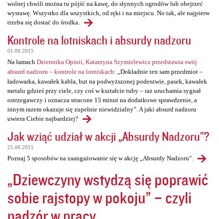
wolnej chwili można tu pójść na kawę, do słynnych ogrodów lub obejrzeć
wystawę. Wszystko dla wszystkich, od ręki i na miejscu. No tak, ale najpierw
trzeba się dostać do środka.
Kontrole na lotniskach i absurdy nadzoru
01.09.2015
Na łamach
Dziennika Opinii, Katarzyna Szymielewicz przedstawia swój
absurd nadzoru – kontrole na lotniskach
: „Dokładnie ten sam przedmiot –
ładowarka, kawałek kabla, but na podwyższonej podeszwie, pasek, kawałek
metalu gdzieś przy ciele, czy coś w kształcie tuby – raz uruchamia sygnał
ostrzegawczy i oznacza stracone 15 minut na dodatkowe sprawdzenie, a
innym razem okazuje się zupełnie niewidzialny”. A jaki absurd nadzoru
uwiera Ciebie najbardziej?
Jak wziąć udział w akcji „Absurdy Nadzoru"?
25.08.2015
Poznaj 5 sposobów na zaangażowanie się w akcję „Absurdy Nadzoru".
„Dziewczyny wstydzą się poprawić
sobie rajstopy w pokoju” – czyli
nadzór w pracy