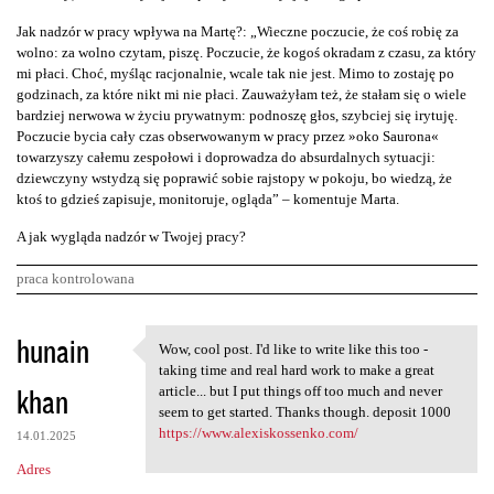
Jak nadzór w pracy wpływa na Martę?: „Wieczne poczucie, że coś robię za
wolno: za wolno czytam, piszę. Poczucie, że kogoś okradam z czasu, za który
mi płaci. Choć, myśląc racjonalnie, wcale tak nie jest. Mimo to zostaję po
godzinach, za które nikt mi nie płaci. Zauważyłam też, że stałam się o wiele
bardziej nerwowa w życiu prywatnym: podnoszę głos, szybciej się irytuję.
Poczucie bycia cały czas obserwowanym w pracy przez »oko Saurona«
towarzyszy całemu zespołowi i doprowadza do absurdalnych sytuacji:
dziewczyny wstydzą się poprawić sobie rajstopy w pokoju, bo wiedzą, że
ktoś to gdzieś zapisuje, monitoruje, ogląda” – komentuje Marta.
A jak wygląda nadzór w Twojej pracy?
praca kontrolowana
K
hunain
Wow, cool post. I'd like to write like this too -
Wow, cool post. I'd like to
o
taking time and real hard work to make a great
khan
m
article... but I put things off too much and never
seem to get started. Thanks though. deposit 1000
e
https://www.alexiskossenko.com/
14.01.2025
n
Adres
t