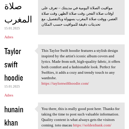
صلاة
مواقيت الصلاة اليومية في مدينتك – تعرف على
اوقات صلاة الفجر، وقت صلاة الظهر، وقت صلاة
المغرب
العصر، ووقت صلاة المغرب بسهولة وبالتفصيل، مع
تحديثات دقيقة للمواقيت حسب المكان
15.01.2025
Adres
Taylor
This Taylor Swift hoodie features a stylish design
This Taylor Swift hoodie
inspired by the artist's iconic album covers and
swift
lyrics. Made from soft, high-quality fabric, it offers
both comfort and a fashionable look. Perfect for
Swifties, it adds a cozy and trendy touch to any
hoodie
wardrobe.
https://taylorswifthoodie.com/
15.01.2025
Adres
hunain
You there, this is really good post here. Thanks for
You there, this is really
taking the time to post such valuable information.
khan
Quality content is what always gets the visitors
coming. toto macau
https://soldenfrank.com/