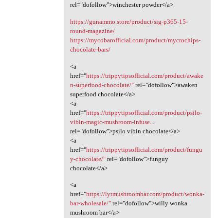
rel="dofollow">winchester powder</a>
https://gunammo.store/product/sig-p365-15-
round-magazine/
https://mycobarofficial.com/product/mycrochips-
chocolate-bars/
<a
href="
https://trippytipsofficial.com/product/awake
n-superfood-chocolate/"
rel="dofollow">awaken
superfood chocolate</a>
<a
href="
https://trippytipsofficial.com/product/psilo-
vibin-magic-mushroom-infuse...
rel="dofollow">psilo vibin chocolate</a>
<a
href="
https://trippytipsofficial.com/product/fungu
y-chocolate/"
rel="dofollow">funguy
chocolate</a>
<a
href="
https://lytmushroombar.com/product/wonka-
bar-wholesale/"
rel="dofollow">willy wonka
mushroom bar</a>