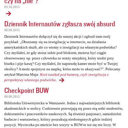
czy na „nie”?
03.10.2015
Dziennik Internautów zgłasza swój absurd
08.09.2015
Dziennik Internautów dołączył się do naszej akcji i zgłosił nam swój
przykład: „Oburzamy się na inwigilację w internecie, na działania
amerykańskich służb, ale co wiemy o inwigilacji na własnym podwórku?
Czy myślałeś, że gdy stoisz sobie pod blokiem, możesz być ciągle
obserwowany np. przez człowieka ze straży miejskiej, który siedzi przy
biurku i pije kawę? Czy myślałeś, ile naprawdę kamer może być w Twojej
okolicy? A może spojrzysz na mapkę, która może to ukazywać?”. Polecamy
artykuł Marcina Maja:
Ktoś nasikał pod kamerą, czyli inwigilacja z
perspektywy własnego podwórka
.
Checkpoint BUW
08.09.2015
Biblioteka Uniwersytecka w Warszawie. Jedna z najważniejszych bibliotek
akademickich w stolicy. Codziennie przewijają się przez nią setki studentów,
doktorantów i pracowników naukowych. Są również pasjonaci, samodzielni
badacze i warszawiacy, którzy poszukują niedostępnych gdzie indziej
pozycji. Wycieczka po mieście bez wizyty w BUW-ie też się nie liczy. W