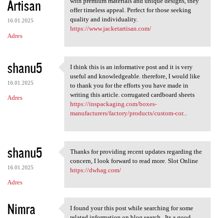
Artisan
with premium materials and unique designs, they
offer timeless appeal. Perfect for those seeking
quality and individuality.
16.01.2025
https://www.jacketartisan.com/
Adres
shanu5
I think this is an informative post and it is very
I think this is an
useful and knowledgeable. therefore, I would like
16.01.2025
to thank you for the efforts you have made in
writing this article. corrugated cardboard sheets
Adres
https://inspackaging.com/boxes-
manufacturers/factory/products/custom-cor...
shanu5
Thanks for providing recent updates regarding the
Thanks for providing recent
concern, I look forward to read more. Slot Online
16.01.2025
https://dwhag.com/
Adres
Nimra
I found your this post while searching for some
I found your this post while
related information on blog search...Its a good