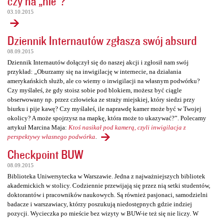
czy na „nie”?
03.10.2015
Dziennik Internautów zgłasza swój absurd
08.09.2015
Dziennik Internautów dołączył się do naszej akcji i zgłosił nam swój
przykład: „Oburzamy się na inwigilację w internecie, na działania
amerykańskich służb, ale co wiemy o inwigilacji na własnym podwórku?
Czy myślałeś, że gdy stoisz sobie pod blokiem, możesz być ciągle
obserwowany np. przez człowieka ze straży miejskiej, który siedzi przy
biurku i pije kawę? Czy myślałeś, ile naprawdę kamer może być w Twojej
okolicy? A może spojrzysz na mapkę, która może to ukazywać?”. Polecamy
artykuł Marcina Maja:
Ktoś nasikał pod kamerą, czyli inwigilacja z
perspektywy własnego podwórka
.
Checkpoint BUW
08.09.2015
Biblioteka Uniwersytecka w Warszawie. Jedna z najważniejszych bibliotek
akademickich w stolicy. Codziennie przewijają się przez nią setki studentów,
doktorantów i pracowników naukowych. Są również pasjonaci, samodzielni
badacze i warszawiacy, którzy poszukują niedostępnych gdzie indziej
pozycji. Wycieczka po mieście bez wizyty w BUW-ie też się nie liczy. W