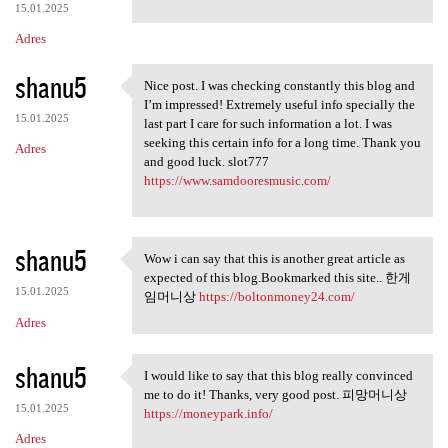
15.01.2025
Adres
shanu5
Nice post. I was checking constantly this blog and
Nice post. I was checking
I’m impressed! Extremely useful info specially the
15.01.2025
last part I care for such information a lot. I was
seeking this certain info for a long time. Thank you
Adres
and good luck. slot777
https://www.samdooresmusic.com/
shanu5
Wow i can say that this is another great article as
Wow i can say that this is
expected of this blog.Bookmarked this site.. 한게
15.01.2025
임머니상
https://boltonmoney24.com/
Adres
shanu5
I would like to say that this blog really convinced
I would like to say that this
me to do it! Thanks, very good post. 피망머니상
15.01.2025
https://moneypark.info/
Adres