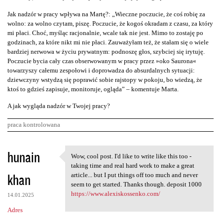
Jak nadzór w pracy wpływa na Martę?: „Wieczne poczucie, że coś robię za
wolno: za wolno czytam, piszę. Poczucie, że kogoś okradam z czasu, za który
mi płaci. Choć, myśląc racjonalnie, wcale tak nie jest. Mimo to zostaję po
godzinach, za które nikt mi nie płaci. Zauważyłam też, że stałam się o wiele
bardziej nerwowa w życiu prywatnym: podnoszę głos, szybciej się irytuję.
Poczucie bycia cały czas obserwowanym w pracy przez »oko Saurona«
towarzyszy całemu zespołowi i doprowadza do absurdalnych sytuacji:
dziewczyny wstydzą się poprawić sobie rajstopy w pokoju, bo wiedzą, że
ktoś to gdzieś zapisuje, monitoruje, ogląda” – komentuje Marta.
A jak wygląda nadzór w Twojej pracy?
praca kontrolowana
K
hunain
Wow, cool post. I'd like to write like this too -
Wow, cool post. I'd like to
o
taking time and real hard work to make a great
khan
m
article... but I put things off too much and never
seem to get started. Thanks though. deposit 1000
e
https://www.alexiskossenko.com/
14.01.2025
n
Adres
t