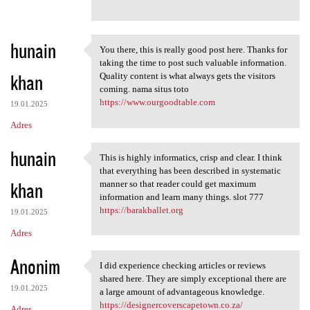
hunain
You there, this is really good post here. Thanks for
You there, this is really
taking the time to post such valuable information.
khan
Quality content is what always gets the visitors
coming. nama situs toto
https://www.ourgoodtable.com
19.01.2025
Adres
hunain
This is highly informatics, crisp and clear. I think
This is highly informatics,
that everything has been described in systematic
khan
manner so that reader could get maximum
information and learn many things. slot 777
https://barakballet.org
19.01.2025
Adres
Anonim
I did experience checking articles or reviews
I did experience checking
shared here. They are simply exceptional there are
19.01.2025
a large amount of advantageous knowledge.
https://designercoverscapetown.co.za/
Adres