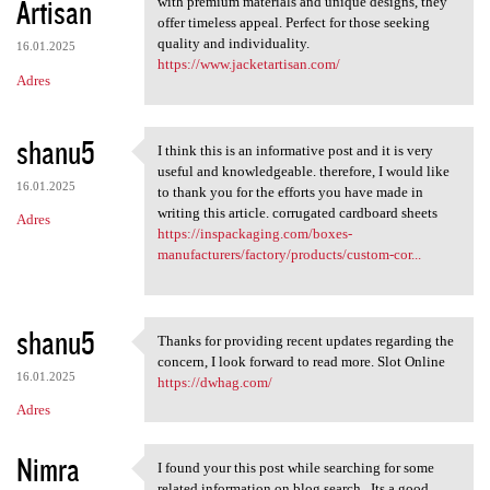
Artisan
with premium materials and unique designs, they
offer timeless appeal. Perfect for those seeking
quality and individuality.
16.01.2025
https://www.jacketartisan.com/
Adres
shanu5
I think this is an informative post and it is very
I think this is an
useful and knowledgeable. therefore, I would like
16.01.2025
to thank you for the efforts you have made in
writing this article. corrugated cardboard sheets
Adres
https://inspackaging.com/boxes-
manufacturers/factory/products/custom-cor...
shanu5
Thanks for providing recent updates regarding the
Thanks for providing recent
concern, I look forward to read more. Slot Online
16.01.2025
https://dwhag.com/
Adres
Nimra
I found your this post while searching for some
I found your this post while
related information on blog search...Its a good