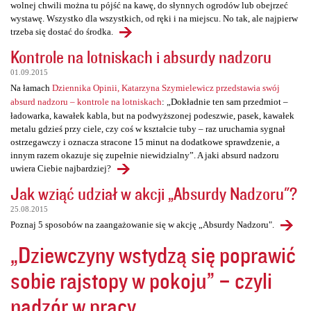
wolnej chwili można tu pójść na kawę, do słynnych ogrodów lub obejrzeć
wystawę. Wszystko dla wszystkich, od ręki i na miejscu. No tak, ale najpierw
trzeba się dostać do środka.
Kontrole na lotniskach i absurdy nadzoru
01.09.2015
Na łamach
Dziennika Opinii, Katarzyna Szymielewicz przedstawia swój
absurd nadzoru – kontrole na lotniskach
: „Dokładnie ten sam przedmiot –
ładowarka, kawałek kabla, but na podwyższonej podeszwie, pasek, kawałek
metalu gdzieś przy ciele, czy coś w kształcie tuby – raz uruchamia sygnał
ostrzegawczy i oznacza stracone 15 minut na dodatkowe sprawdzenie, a
innym razem okazuje się zupełnie niewidzialny”. A jaki absurd nadzoru
uwiera Ciebie najbardziej?
Jak wziąć udział w akcji „Absurdy Nadzoru"?
25.08.2015
Poznaj 5 sposobów na zaangażowanie się w akcję „Absurdy Nadzoru".
„Dziewczyny wstydzą się poprawić
sobie rajstopy w pokoju” – czyli
nadzór w pracy