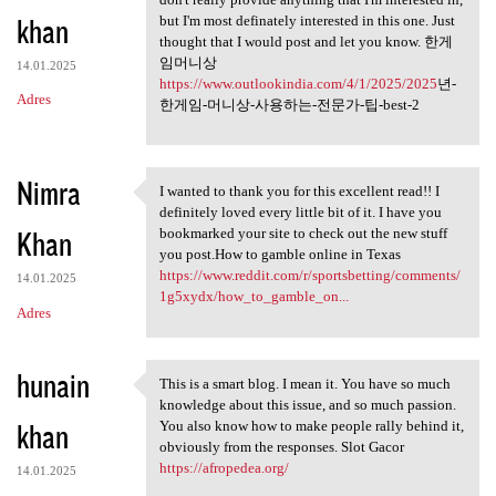
khan
but I'm most definately interested in this one. Just
thought that I would post and let you know. 한게
임머니상
14.01.2025
https://www.outlookindia.com/4/1/2025/2025
년-
Adres
한게임-머니상-사용하는-전문가-팁-best-2
Nimra
I wanted to thank you for this excellent read!! I
I wanted to thank you for
definitely loved every little bit of it. I have you
Khan
bookmarked your site to check out the new stuff
you post.How to gamble online in Texas
https://www.reddit.com/r/sportsbetting/comments/
14.01.2025
1g5xydx/how_to_gamble_on...
Adres
hunain
This is a smart blog. I mean it. You have so much
This is a smart blog. I mean
knowledge about this issue, and so much passion.
khan
You also know how to make people rally behind it,
obviously from the responses. Slot Gacor
https://afropedea.org/
14.01.2025