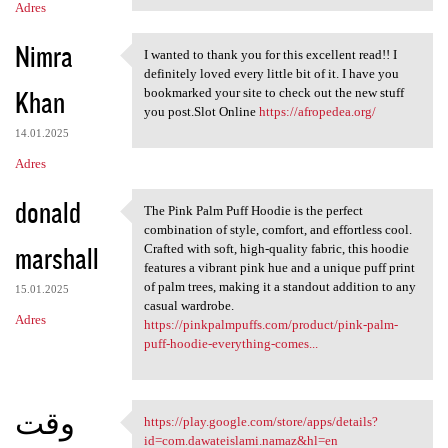
Adres
Nimra
I wanted to thank you for this excellent read!! I
I wanted to thank you for
definitely loved every little bit of it. I have you
Khan
bookmarked your site to check out the new stuff
you post.Slot Online
https://afropedea.org/
14.01.2025
Adres
donald
The Pink Palm Puff Hoodie is the perfect
The Pink Palm Puff Hoodie is
combination of style, comfort, and effortless cool.
marshall
Crafted with soft, high-quality fabric, this hoodie
features a vibrant pink hue and a unique puff print
of palm trees, making it a standout addition to any
15.01.2025
casual wardrobe.
Adres
https://pinkpalmpuffs.com/product/pink-palm-
puff-hoodie-everything-comes...
وقت
https://play.google.com/store/apps/details?
https://play.google.com/store
id=com.dawateislami.namaz&hl=en