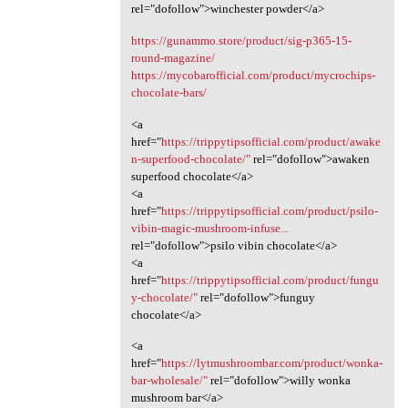
rel="dofollow">winchester powder</a>
https://gunammo.store/product/sig-p365-15-
round-magazine/
https://mycobarofficial.com/product/mycrochips-
chocolate-bars/
<a
href="
https://trippytipsofficial.com/product/awake
n-superfood-chocolate/"
rel="dofollow">awaken
superfood chocolate</a>
<a
href="
https://trippytipsofficial.com/product/psilo-
vibin-magic-mushroom-infuse...
rel="dofollow">psilo vibin chocolate</a>
<a
href="
https://trippytipsofficial.com/product/fungu
y-chocolate/"
rel="dofollow">funguy
chocolate</a>
<a
href="
https://lytmushroombar.com/product/wonka-
bar-wholesale/"
rel="dofollow">willy wonka
mushroom bar</a>