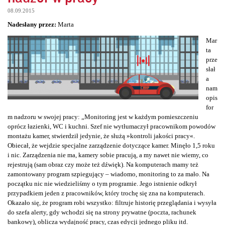
08.09.2015
Nadesłany przez:
Marta
Mar
ta
prze
słał
a
nam
opis
for
m nadzoru w swojej pracy: „Monitoring jest w każdym pomieszczeniu
oprócz łazienki, WC i kuchni. Szef nie wytłumaczył pracownikom powodów
montażu kamer, stwierdził jedynie, że służą »kontroli jakości pracy«.
Obiecał, że wejdzie specjalne zarządzenie dotyczące kamer. Minęło 1,5 roku
i nic. Zarządzenia nie ma, kamery sobie pracują, a my nawet nie wiemy, co
rejestrują (sam obraz czy może też dźwięk). Na komputerach mamy też
zamontowany program szpiegujący – wiadomo, monitoring to za mało. Na
początku nic nie wiedzieliśmy o tym programie. Jego istnienie odkrył
przypadkiem jeden z pracowników, który trochę się zna na komputerach.
Okazało się, że program robi wszystko: filtruje historię przeglądania i wysyła
do szefa alerty, gdy wchodzi się na strony prywatne (poczta, rachunek
bankowy), oblicza wydajność pracy, czas edycji jednego pliku itd.