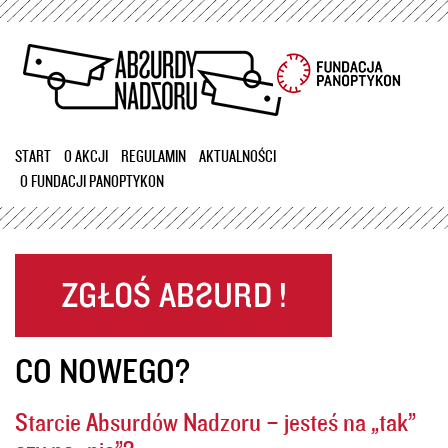
Przejdź
do
treści
START
O AKCJI
REGULAMIN
AKTUALNOŚCI
O FUNDACJI PANOPTYKON
CO NOWEGO?
Starcie Absurdów Nadzoru – jesteś na „tak”