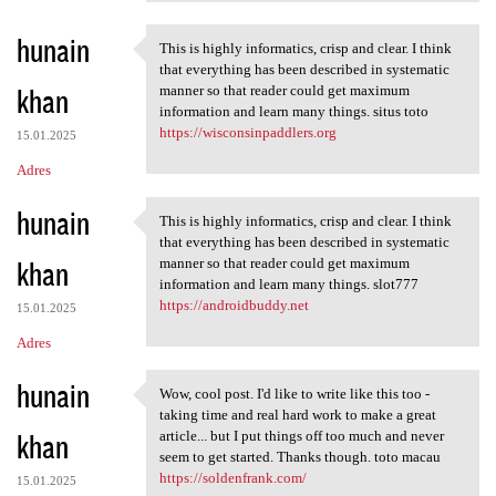
hunain
This is highly informatics, crisp and clear. I think
This is highly informatics,
that everything has been described in systematic
khan
manner so that reader could get maximum
information and learn many things. situs toto
https://wisconsinpaddlers.org
15.01.2025
Adres
hunain
This is highly informatics, crisp and clear. I think
This is highly informatics,
that everything has been described in systematic
khan
manner so that reader could get maximum
information and learn many things. slot777
https://androidbuddy.net
15.01.2025
Adres
hunain
Wow, cool post. I'd like to write like this too -
Wow, cool post. I'd like to
taking time and real hard work to make a great
khan
article... but I put things off too much and never
seem to get started. Thanks though. toto macau
https://soldenfrank.com/
15.01.2025