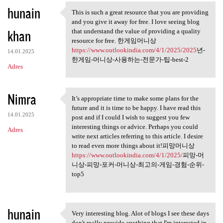
hunain
a
This is such a great resource that you are providing
This is such a great resource
and you give it away for free. I love seeing blog
r
khan
that understand the value of providing a quality
z
resource for free. 한게임머니상
https://www.outlookindia.com/4/1/2025/2025
년-
e
14.01.2025
한게임-머니상-사용하는-전문가-팁-best-2
Adres
Nimra
It’s appropriate time to make some plans for the
It’s appropriate time to make
future and it is time to be happy. I have read this
14.01.2025
post and if I could I wish to suggest you few
interesting things or advice. Perhaps you could
Adres
write next articles referring to this article. I desire
to read even more things about it!피망머니상
https://www.outlookindia.com/4/1/2025/
피망-머
니상-피망-포커-머니상-최고의-게임-경험-순위-
top5
hunain
Very interesting blog. Alot of blogs I see these days
Very interesting blog. Alot
don't really provide anything that I'm interested in,