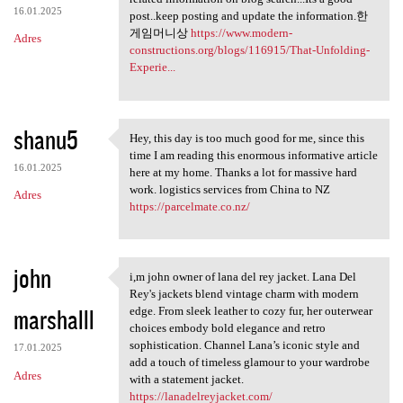
16.01.2025
post..keep posting and update the information.한
게임머니상
https://www.modern-
Adres
constructions.org/blogs/116915/That-Unfolding-
Experie...
shanu5
Hey, this day is too much good for me, since this
Hey, this day is too much
time I am reading this enormous informative article
16.01.2025
here at my home. Thanks a lot for massive hard
work. logistics services from China to NZ
Adres
https://parcelmate.co.nz/
john
i,m john owner of lana del rey jacket. Lana Del
i,m john owner of lana del
Rey's jackets blend vintage charm with modern
marshalll
edge. From sleek leather to cozy fur, her outerwear
choices embody bold elegance and retro
sophistication. Channel Lana’s iconic style and
17.01.2025
add a touch of timeless glamour to your wardrobe
Adres
with a statement jacket.
https://lanadelreyjacket.com/