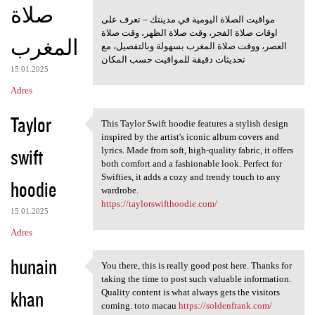
صلاة
مواقيت الصلاة اليومية في مدينتك – تعرف على
اوقات صلاة الفجر، وقت صلاة الظهر، وقت صلاة
المغرب
العصر، ووقت صلاة المغرب بسهولة وبالتفصيل، مع
تحديثات دقيقة للمواقيت حسب المكان
15.01.2025
Adres
Taylor
This Taylor Swift hoodie features a stylish design
This Taylor Swift hoodie
inspired by the artist's iconic album covers and
swift
lyrics. Made from soft, high-quality fabric, it offers
both comfort and a fashionable look. Perfect for
Swifties, it adds a cozy and trendy touch to any
hoodie
wardrobe.
https://taylorswifthoodie.com/
15.01.2025
Adres
hunain
You there, this is really good post here. Thanks for
You there, this is really
taking the time to post such valuable information.
khan
Quality content is what always gets the visitors
coming. toto macau
https://soldenfrank.com/