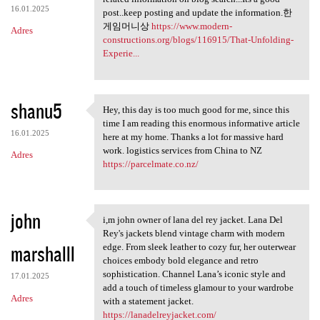
16.01.2025
post..keep posting and update the information.한
게임머니상
https://www.modern-
Adres
constructions.org/blogs/116915/That-Unfolding-
Experie...
shanu5
Hey, this day is too much good for me, since this
Hey, this day is too much
time I am reading this enormous informative article
16.01.2025
here at my home. Thanks a lot for massive hard
work. logistics services from China to NZ
Adres
https://parcelmate.co.nz/
john
i,m john owner of lana del rey jacket. Lana Del
i,m john owner of lana del
Rey's jackets blend vintage charm with modern
marshalll
edge. From sleek leather to cozy fur, her outerwear
choices embody bold elegance and retro
sophistication. Channel Lana’s iconic style and
17.01.2025
add a touch of timeless glamour to your wardrobe
Adres
with a statement jacket.
https://lanadelreyjacket.com/