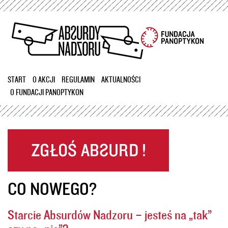
Przejdź
do
treści
START
O AKCJI
REGULAMIN
AKTUALNOŚCI
O FUNDACJI PANOPTYKON
CO NOWEGO?
Starcie Absurdów Nadzoru – jesteś na „tak”