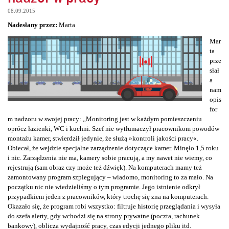
08.09.2015
Nadesłany przez:
Marta
Mar
ta
prze
słał
a
nam
opis
for
m nadzoru w swojej pracy: „Monitoring jest w każdym pomieszczeniu
oprócz łazienki, WC i kuchni. Szef nie wytłumaczył pracownikom powodów
montażu kamer, stwierdził jedynie, że służą »kontroli jakości pracy«.
Obiecał, że wejdzie specjalne zarządzenie dotyczące kamer. Minęło 1,5 roku
i nic. Zarządzenia nie ma, kamery sobie pracują, a my nawet nie wiemy, co
rejestrują (sam obraz czy może też dźwięk). Na komputerach mamy też
zamontowany program szpiegujący – wiadomo, monitoring to za mało. Na
początku nic nie wiedzieliśmy o tym programie. Jego istnienie odkrył
przypadkiem jeden z pracowników, który trochę się zna na komputerach.
Okazało się, że program robi wszystko: filtruje historię przeglądania i wysyła
do szefa alerty, gdy wchodzi się na strony prywatne (poczta, rachunek
bankowy), oblicza wydajność pracy, czas edycji jednego pliku itd.