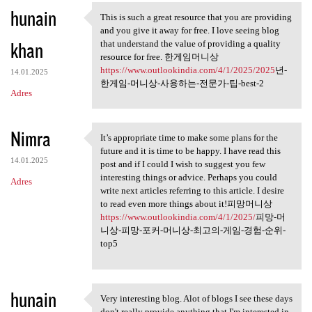
hunain
a
This is such a great resource that you are providing
This is such a great resource
and you give it away for free. I love seeing blog
r
khan
that understand the value of providing a quality
z
resource for free. 한게임머니상
https://www.outlookindia.com/4/1/2025/2025
년-
e
14.01.2025
한게임-머니상-사용하는-전문가-팁-best-2
Adres
Nimra
It’s appropriate time to make some plans for the
It’s appropriate time to make
future and it is time to be happy. I have read this
14.01.2025
post and if I could I wish to suggest you few
interesting things or advice. Perhaps you could
Adres
write next articles referring to this article. I desire
to read even more things about it!피망머니상
https://www.outlookindia.com/4/1/2025/
피망-머
니상-피망-포커-머니상-최고의-게임-경험-순위-
top5
hunain
Very interesting blog. Alot of blogs I see these days
Very interesting blog. Alot
don't really provide anything that I'm interested in,