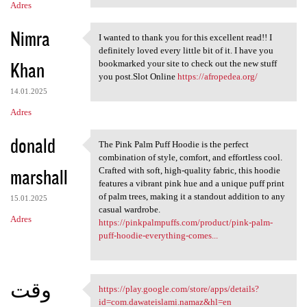
Adres
Nimra
I wanted to thank you for this excellent read!! I
I wanted to thank you for
definitely loved every little bit of it. I have you
Khan
bookmarked your site to check out the new stuff
you post.Slot Online
https://afropedea.org/
14.01.2025
Adres
donald
The Pink Palm Puff Hoodie is the perfect
The Pink Palm Puff Hoodie is
combination of style, comfort, and effortless cool.
marshall
Crafted with soft, high-quality fabric, this hoodie
features a vibrant pink hue and a unique puff print
of palm trees, making it a standout addition to any
15.01.2025
casual wardrobe.
Adres
https://pinkpalmpuffs.com/product/pink-palm-
puff-hoodie-everything-comes...
وقت
https://play.google.com/store/apps/details?
https://play.google.com/store
id=com.dawateislami.namaz&hl=en