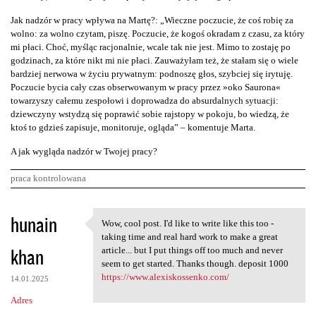
Jak nadzór w pracy wpływa na Martę?: „Wieczne poczucie, że coś robię za
wolno: za wolno czytam, piszę. Poczucie, że kogoś okradam z czasu, za który
mi płaci. Choć, myśląc racjonalnie, wcale tak nie jest. Mimo to zostaję po
godzinach, za które nikt mi nie płaci. Zauważyłam też, że stałam się o wiele
bardziej nerwowa w życiu prywatnym: podnoszę głos, szybciej się irytuję.
Poczucie bycia cały czas obserwowanym w pracy przez »oko Saurona«
towarzyszy całemu zespołowi i doprowadza do absurdalnych sytuacji:
dziewczyny wstydzą się poprawić sobie rajstopy w pokoju, bo wiedzą, że
ktoś to gdzieś zapisuje, monitoruje, ogląda” – komentuje Marta.
A jak wygląda nadzór w Twojej pracy?
praca kontrolowana
K
hunain
Wow, cool post. I'd like to write like this too -
Wow, cool post. I'd like to
o
taking time and real hard work to make a great
khan
m
article... but I put things off too much and never
seem to get started. Thanks though. deposit 1000
e
https://www.alexiskossenko.com/
14.01.2025
n
Adres
t