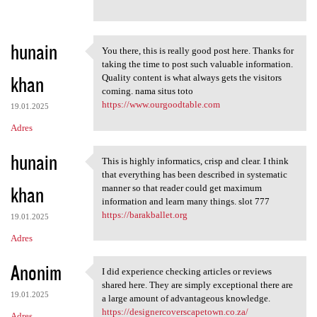
hunain
You there, this is really good post here. Thanks for
You there, this is really
taking the time to post such valuable information.
khan
Quality content is what always gets the visitors
coming. nama situs toto
https://www.ourgoodtable.com
19.01.2025
Adres
hunain
This is highly informatics, crisp and clear. I think
This is highly informatics,
that everything has been described in systematic
khan
manner so that reader could get maximum
information and learn many things. slot 777
https://barakballet.org
19.01.2025
Adres
Anonim
I did experience checking articles or reviews
I did experience checking
shared here. They are simply exceptional there are
19.01.2025
a large amount of advantageous knowledge.
https://designercoverscapetown.co.za/
Adres