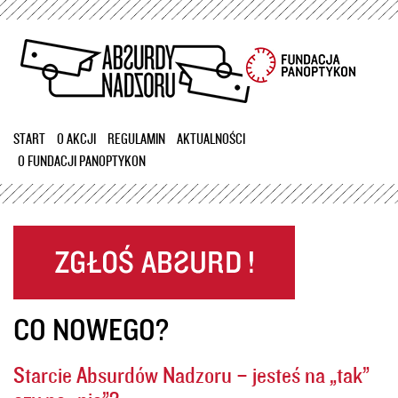
Przejdź
do
treści
START
O AKCJI
REGULAMIN
AKTUALNOŚCI
O FUNDACJI PANOPTYKON
CO NOWEGO?
Starcie Absurdów Nadzoru – jesteś na „tak”