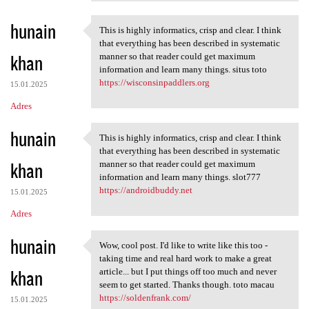
hunain
This is highly informatics, crisp and clear. I think
This is highly informatics,
that everything has been described in systematic
khan
manner so that reader could get maximum
information and learn many things. situs toto
https://wisconsinpaddlers.org
15.01.2025
Adres
hunain
This is highly informatics, crisp and clear. I think
This is highly informatics,
that everything has been described in systematic
khan
manner so that reader could get maximum
information and learn many things. slot777
https://androidbuddy.net
15.01.2025
Adres
hunain
Wow, cool post. I'd like to write like this too -
Wow, cool post. I'd like to
taking time and real hard work to make a great
khan
article... but I put things off too much and never
seem to get started. Thanks though. toto macau
https://soldenfrank.com/
15.01.2025