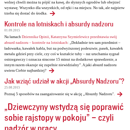
wolnej chwili można tu pójść na kawę, do słynnych ogrodów lub obejrzeć
wystawę. Wszystko dla wszystkich, od ręki i na miejscu. No tak, ale najpierw
trzeba się dostać do środka.
Kontrole na lotniskach i absurdy nadzoru
01.09.2015
Na łamach
Dziennika Opinii, Katarzyna Szymielewicz przedstawia swój
absurd nadzoru – kontrole na lotniskach
: „Dokładnie ten sam przedmiot –
ładowarka, kawałek kabla, but na podwyższonej podeszwie, pasek, kawałek
metalu gdzieś przy ciele, czy coś w kształcie tuby – raz uruchamia sygnał
ostrzegawczy i oznacza stracone 15 minut na dodatkowe sprawdzenie, a
innym razem okazuje się zupełnie niewidzialny”. A jaki absurd nadzoru
uwiera Ciebie najbardziej?
Jak wziąć udział w akcji „Absurdy Nadzoru"?
25.08.2015
Poznaj 5 sposobów na zaangażowanie się w akcję „Absurdy Nadzoru".
„Dziewczyny wstydzą się poprawić
sobie rajstopy w pokoju” – czyli
nadzór w pracy