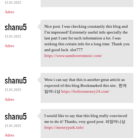
15.01.2025
Adres
shanu5
Nice post. I was checking constantly this blog and
Nice post. I was checking
I’m impressed! Extremely useful info specially the
15.01.2025
last part I care for such information a lot. I was
seeking this certain info for a long time. Thank you
Adres
and good luck. slot777
https://www.samdooresmusic.com/
shanu5
Wow i can say that this is another great article as
Wow i can say that this is
expected of this blog.Bookmarked this site.. 한게
15.01.2025
임머니상
https://boltonmoney24.com/
Adres
shanu5
I would like to say that this blog really convinced
I would like to say that this
me to do it! Thanks, very good post. 피망머니상
15.01.2025
https://moneypark.info/
Adres