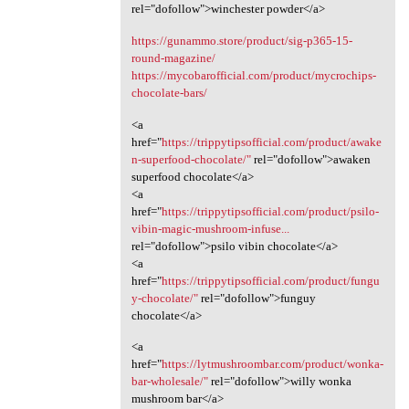
rel="dofollow">winchester powder</a>
https://gunammo.store/product/sig-p365-15-
round-magazine/
https://mycobarofficial.com/product/mycrochips-
chocolate-bars/
<a
href="
https://trippytipsofficial.com/product/awake
n-superfood-chocolate/"
rel="dofollow">awaken
superfood chocolate</a>
<a
href="
https://trippytipsofficial.com/product/psilo-
vibin-magic-mushroom-infuse...
rel="dofollow">psilo vibin chocolate</a>
<a
href="
https://trippytipsofficial.com/product/fungu
y-chocolate/"
rel="dofollow">funguy
chocolate</a>
<a
href="
https://lytmushroombar.com/product/wonka-
bar-wholesale/"
rel="dofollow">willy wonka
mushroom bar</a>