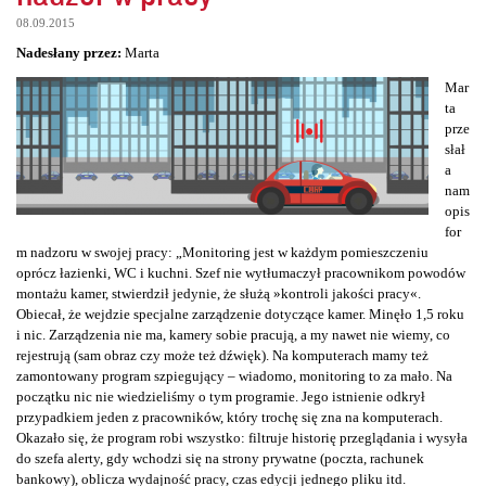
08.09.2015
Nadesłany przez:
Marta
Mar
ta
prze
słał
a
nam
opis
for
m nadzoru w swojej pracy: „Monitoring jest w każdym pomieszczeniu
oprócz łazienki, WC i kuchni. Szef nie wytłumaczył pracownikom powodów
montażu kamer, stwierdził jedynie, że służą »kontroli jakości pracy«.
Obiecał, że wejdzie specjalne zarządzenie dotyczące kamer. Minęło 1,5 roku
i nic. Zarządzenia nie ma, kamery sobie pracują, a my nawet nie wiemy, co
rejestrują (sam obraz czy może też dźwięk). Na komputerach mamy też
zamontowany program szpiegujący – wiadomo, monitoring to za mało. Na
początku nic nie wiedzieliśmy o tym programie. Jego istnienie odkrył
przypadkiem jeden z pracowników, który trochę się zna na komputerach.
Okazało się, że program robi wszystko: filtruje historię przeglądania i wysyła
do szefa alerty, gdy wchodzi się na strony prywatne (poczta, rachunek
bankowy), oblicza wydajność pracy, czas edycji jednego pliku itd.