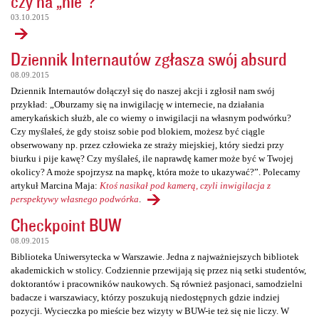
czy na „nie”?
03.10.2015
Dziennik Internautów zgłasza swój absurd
08.09.2015
Dziennik Internautów dołączył się do naszej akcji i zgłosił nam swój
przykład: „Oburzamy się na inwigilację w internecie, na działania
amerykańskich służb, ale co wiemy o inwigilacji na własnym podwórku?
Czy myślałeś, że gdy stoisz sobie pod blokiem, możesz być ciągle
obserwowany np. przez człowieka ze straży miejskiej, który siedzi przy
biurku i pije kawę? Czy myślałeś, ile naprawdę kamer może być w Twojej
okolicy? A może spojrzysz na mapkę, która może to ukazywać?”. Polecamy
artykuł Marcina Maja:
Ktoś nasikał pod kamerą, czyli inwigilacja z
perspektywy własnego podwórka
.
Checkpoint BUW
08.09.2015
Biblioteka Uniwersytecka w Warszawie. Jedna z najważniejszych bibliotek
akademickich w stolicy. Codziennie przewijają się przez nią setki studentów,
doktorantów i pracowników naukowych. Są również pasjonaci, samodzielni
badacze i warszawiacy, którzy poszukują niedostępnych gdzie indziej
pozycji. Wycieczka po mieście bez wizyty w BUW-ie też się nie liczy. W