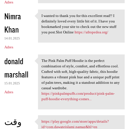
Adres
Nimra
I wanted to thank you for this excellent read!! I
I wanted to thank you for
definitely loved every little bit of it. I have you
Khan
bookmarked your site to check out the new stuff
you post.Slot Online
https://afropedea.org/
14.01.2025
Adres
donald
The Pink Palm Puff Hoodie is the perfect
The Pink Palm Puff Hoodie is
combination of style, comfort, and effortless cool.
marshall
Crafted with soft, high-quality fabric, this hoodie
features a vibrant pink hue and a unique puff print
of palm trees, making it a standout addition to any
15.01.2025
casual wardrobe.
Adres
https://pinkpalmpuffs.com/product/pink-palm-
puff-hoodie-everything-comes...
وقت
https://play.google.com/store/apps/details?
https://play.google.com/store
id=com.dawateislami.namaz&hl=en