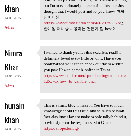
khan
but I'm most definately interested in this one. Just
thought that I would post and let you know. 한게
임머니상
14.01.2025
https://www.outlookindia.com/4/1/2025/2025
년-
Adres
한게임-머니상-사용하는-전문가-팁-best-2
Nimra
I wanted to thank you for this excellent read!! I
I wanted to thank you for
definitely loved every little bit of it. I have you
Khan
bookmarked your site to check out the new stuff
you post.How to gamble online in Texas
https://www.reddit.com/r/sportsbetting/comments/
14.01.2025
1g5xydx/how_to_gamble_on...
Adres
hunain
This is a smart blog. I mean it. You have so much
This is a smart blog. I mean
knowledge about this issue, and so much passion.
khan
You also know how to make people rally behind it,
obviously from the responses. Slot Gacor
https://afropedea.org/
14.01.2025