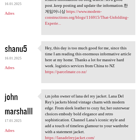
16.01.2025
post..keep posting and update the information.한
게임머니상
https://www.modern-
Adres
constructions.org/blogs/116915/That-Unfolding-
Experie...
shanu5
Hey, this day is too much good for me, since this
Hey, this day is too much
time I am reading this enormous informative article
16.01.2025
here at my home. Thanks a lot for massive hard
work. logistics services from China to NZ
Adres
https://parcelmate.co.nz/
john
i,m john owner of lana del rey jacket. Lana Del
i,m john owner of lana del
Rey's jackets blend vintage charm with modern
marshalll
edge. From sleek leather to cozy fur, her outerwear
choices embody bold elegance and retro
sophistication. Channel Lana’s iconic style and
17.01.2025
add a touch of timeless glamour to your wardrobe
Adres
with a statement jacket.
https://lanadelreyjacket.com/