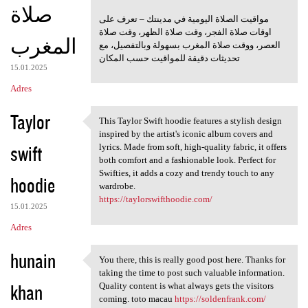
صلاة
مواقيت الصلاة اليومية في مدينتك – تعرف على
اوقات صلاة الفجر، وقت صلاة الظهر، وقت صلاة
المغرب
العصر، ووقت صلاة المغرب بسهولة وبالتفصيل، مع
تحديثات دقيقة للمواقيت حسب المكان
15.01.2025
Adres
Taylor
This Taylor Swift hoodie features a stylish design
This Taylor Swift hoodie
inspired by the artist's iconic album covers and
swift
lyrics. Made from soft, high-quality fabric, it offers
both comfort and a fashionable look. Perfect for
Swifties, it adds a cozy and trendy touch to any
hoodie
wardrobe.
https://taylorswifthoodie.com/
15.01.2025
Adres
hunain
You there, this is really good post here. Thanks for
You there, this is really
taking the time to post such valuable information.
khan
Quality content is what always gets the visitors
coming. toto macau
https://soldenfrank.com/