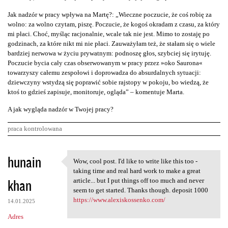
Jak nadzór w pracy wpływa na Martę?: „Wieczne poczucie, że coś robię za
wolno: za wolno czytam, piszę. Poczucie, że kogoś okradam z czasu, za który
mi płaci. Choć, myśląc racjonalnie, wcale tak nie jest. Mimo to zostaję po
godzinach, za które nikt mi nie płaci. Zauważyłam też, że stałam się o wiele
bardziej nerwowa w życiu prywatnym: podnoszę głos, szybciej się irytuję.
Poczucie bycia cały czas obserwowanym w pracy przez »oko Saurona«
towarzyszy całemu zespołowi i doprowadza do absurdalnych sytuacji:
dziewczyny wstydzą się poprawić sobie rajstopy w pokoju, bo wiedzą, że
ktoś to gdzieś zapisuje, monitoruje, ogląda” – komentuje Marta.
A jak wygląda nadzór w Twojej pracy?
praca kontrolowana
K
hunain
Wow, cool post. I'd like to write like this too -
Wow, cool post. I'd like to
o
taking time and real hard work to make a great
khan
m
article... but I put things off too much and never
seem to get started. Thanks though. deposit 1000
e
https://www.alexiskossenko.com/
14.01.2025
n
Adres
t