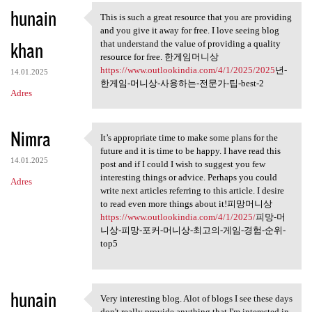
hunain
a
This is such a great resource that you are providing
This is such a great resource
and you give it away for free. I love seeing blog
r
khan
that understand the value of providing a quality
z
resource for free. 한게임머니상
https://www.outlookindia.com/4/1/2025/2025
년-
e
14.01.2025
한게임-머니상-사용하는-전문가-팁-best-2
Adres
Nimra
It’s appropriate time to make some plans for the
It’s appropriate time to make
future and it is time to be happy. I have read this
14.01.2025
post and if I could I wish to suggest you few
interesting things or advice. Perhaps you could
Adres
write next articles referring to this article. I desire
to read even more things about it!피망머니상
https://www.outlookindia.com/4/1/2025/
피망-머
니상-피망-포커-머니상-최고의-게임-경험-순위-
top5
hunain
Very interesting blog. Alot of blogs I see these days
Very interesting blog. Alot
don't really provide anything that I'm interested in,