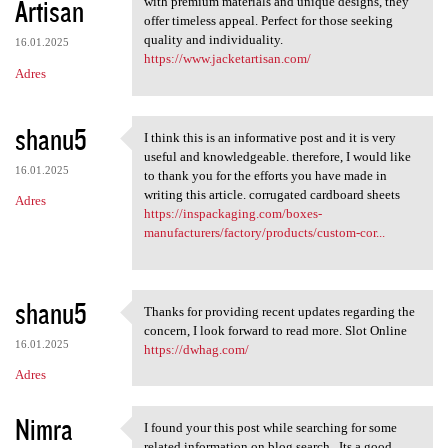
Artisan
with premium materials and unique designs, they
offer timeless appeal. Perfect for those seeking
quality and individuality.
16.01.2025
https://www.jacketartisan.com/
Adres
shanu5
I think this is an informative post and it is very
I think this is an
useful and knowledgeable. therefore, I would like
16.01.2025
to thank you for the efforts you have made in
writing this article. corrugated cardboard sheets
Adres
https://inspackaging.com/boxes-
manufacturers/factory/products/custom-cor...
shanu5
Thanks for providing recent updates regarding the
Thanks for providing recent
concern, I look forward to read more. Slot Online
16.01.2025
https://dwhag.com/
Adres
Nimra
I found your this post while searching for some
I found your this post while
related information on blog search...Its a good