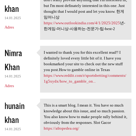
khan
but I'm most definately interested in this one. Just
thought that I would post and let you know. 한게
임머니상
14.01.2025
https://www.outlookindia.com/4/1/2025/2025
년-
Adres
한게임-머니상-사용하는-전문가-팁-best-2
Nimra
I wanted to thank you for this excellent read!! I
I wanted to thank you for
definitely loved every little bit of it. I have you
Khan
bookmarked your site to check out the new stuff
you post.How to gamble online in Texas
https://www.reddit.com/r/sportsbetting/comments/
14.01.2025
1g5xydx/how_to_gamble_on...
Adres
hunain
This is a smart blog. I mean it. You have so much
This is a smart blog. I mean
knowledge about this issue, and so much passion.
khan
You also know how to make people rally behind it,
obviously from the responses. Slot Gacor
https://afropedea.org/
14.01.2025