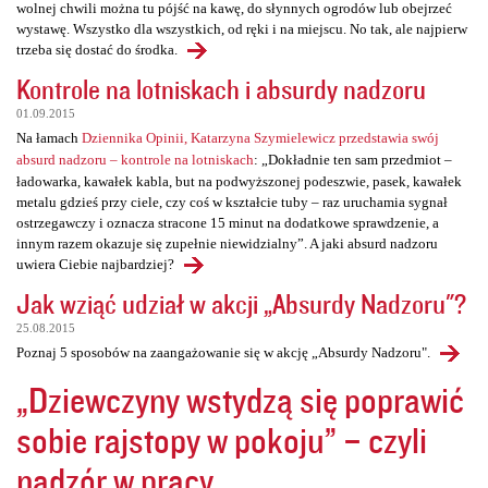
wolnej chwili można tu pójść na kawę, do słynnych ogrodów lub obejrzeć
wystawę. Wszystko dla wszystkich, od ręki i na miejscu. No tak, ale najpierw
trzeba się dostać do środka.
Kontrole na lotniskach i absurdy nadzoru
01.09.2015
Na łamach
Dziennika Opinii, Katarzyna Szymielewicz przedstawia swój
absurd nadzoru – kontrole na lotniskach
: „Dokładnie ten sam przedmiot –
ładowarka, kawałek kabla, but na podwyższonej podeszwie, pasek, kawałek
metalu gdzieś przy ciele, czy coś w kształcie tuby – raz uruchamia sygnał
ostrzegawczy i oznacza stracone 15 minut na dodatkowe sprawdzenie, a
innym razem okazuje się zupełnie niewidzialny”. A jaki absurd nadzoru
uwiera Ciebie najbardziej?
Jak wziąć udział w akcji „Absurdy Nadzoru"?
25.08.2015
Poznaj 5 sposobów na zaangażowanie się w akcję „Absurdy Nadzoru".
„Dziewczyny wstydzą się poprawić
sobie rajstopy w pokoju” – czyli
nadzór w pracy