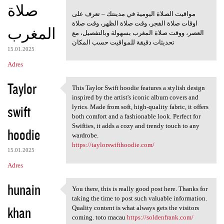
صلاة
مواقيت الصلاة اليومية في مدينتك – تعرف على
اوقات صلاة الفجر، وقت صلاة الظهر، وقت صلاة
المغرب
العصر، ووقت صلاة المغرب بسهولة وبالتفصيل، مع
تحديثات دقيقة للمواقيت حسب المكان
15.01.2025
Adres
Taylor
This Taylor Swift hoodie features a stylish design
This Taylor Swift hoodie
inspired by the artist's iconic album covers and
swift
lyrics. Made from soft, high-quality fabric, it offers
both comfort and a fashionable look. Perfect for
Swifties, it adds a cozy and trendy touch to any
hoodie
wardrobe.
https://taylorswifthoodie.com/
15.01.2025
Adres
hunain
You there, this is really good post here. Thanks for
You there, this is really
taking the time to post such valuable information.
khan
Quality content is what always gets the visitors
coming. toto macau
https://soldenfrank.com/