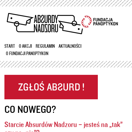
Przejdź
do
treści
START
O AKCJI
REGULAMIN
AKTUALNOŚCI
O FUNDACJI PANOPTYKON
CO NOWEGO?
Starcie Absurdów Nadzoru – jesteś na „tak”