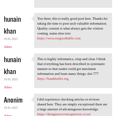
hunain
You there, this is really good post here. Thanks for
You there, this is really
taking the time to post such valuable information.
khan
Quality content is what always gets the visitors
coming. nama situs toto
https://www.ourgoodtable.com
19.01.2025
Adres
hunain
This is highly informatics, crisp and clear. I think
This is highly informatics,
that everything has been described in systematic
khan
manner so that reader could get maximum
information and learn many things. slot 777
https://barakballet.org
19.01.2025
Adres
Anonim
I did experience checking articles or reviews
I did experience checking
shared here. They are simply exceptional there are
19.01.2025
a large amount of advantageous knowledge.
https://designercoverscapetown.co.za/
Adres