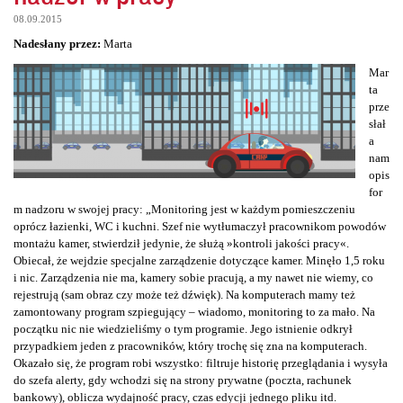
08.09.2015
Nadesłany przez:
Marta
Mar
ta
prze
słał
a
nam
opis
for
m nadzoru w swojej pracy: „Monitoring jest w każdym pomieszczeniu
oprócz łazienki, WC i kuchni. Szef nie wytłumaczył pracownikom powodów
montażu kamer, stwierdził jedynie, że służą »kontroli jakości pracy«.
Obiecał, że wejdzie specjalne zarządzenie dotyczące kamer. Minęło 1,5 roku
i nic. Zarządzenia nie ma, kamery sobie pracują, a my nawet nie wiemy, co
rejestrują (sam obraz czy może też dźwięk). Na komputerach mamy też
zamontowany program szpiegujący – wiadomo, monitoring to za mało. Na
początku nic nie wiedzieliśmy o tym programie. Jego istnienie odkrył
przypadkiem jeden z pracowników, który trochę się zna na komputerach.
Okazało się, że program robi wszystko: filtruje historię przeglądania i wysyła
do szefa alerty, gdy wchodzi się na strony prywatne (poczta, rachunek
bankowy), oblicza wydajność pracy, czas edycji jednego pliku itd.