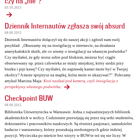
czy na „nie”?
03.10.2015
Dziennik Internautów zgłasza swój absurd
08.09.2015
Dziennik Internautów dołączył się do naszej akcji i zgłosił nam swój
przykład: „Oburzamy się na inwigilację w internecie, na działania
amerykańskich służb, ale co wiemy o inwigilacji na własnym podwórku?
Czy myślałeś, że gdy stoisz sobie pod blokiem, możesz być ciągle
obserwowany np. przez człowieka ze straży miejskiej, który siedzi przy
biurku i pije kawę? Czy myślałeś, ile naprawdę kamer może być w Twojej
okolicy? A może spojrzysz na mapkę, która może to ukazywać?”. Polecamy
artykuł Marcina Maja:
Ktoś nasikał pod kamerą, czyli inwigilacja z
perspektywy własnego podwórka
.
Checkpoint BUW
08.09.2015
Biblioteka Uniwersytecka w Warszawie. Jedna z najważniejszych bibliotek
akademickich w stolicy. Codziennie przewijają się przez nią setki studentów,
doktorantów i pracowników naukowych. Są również pasjonaci, samodzielni
badacze i warszawiacy, którzy poszukują niedostępnych gdzie indziej
pozycji. Wycieczka po mieście bez wizyty w BUW-ie też się nie liczy. W