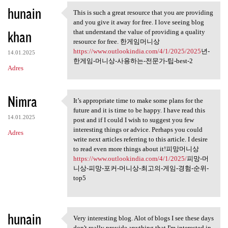
hunain
a
This is such a great resource that you are providing
This is such a great resource
and you give it away for free. I love seeing blog
r
khan
that understand the value of providing a quality
z
resource for free. 한게임머니상
https://www.outlookindia.com/4/1/2025/2025
년-
e
14.01.2025
한게임-머니상-사용하는-전문가-팁-best-2
Adres
Nimra
It’s appropriate time to make some plans for the
It’s appropriate time to make
future and it is time to be happy. I have read this
14.01.2025
post and if I could I wish to suggest you few
interesting things or advice. Perhaps you could
Adres
write next articles referring to this article. I desire
to read even more things about it!피망머니상
https://www.outlookindia.com/4/1/2025/
피망-머
니상-피망-포커-머니상-최고의-게임-경험-순위-
top5
hunain
Very interesting blog. Alot of blogs I see these days
Very interesting blog. Alot
don't really provide anything that I'm interested in,