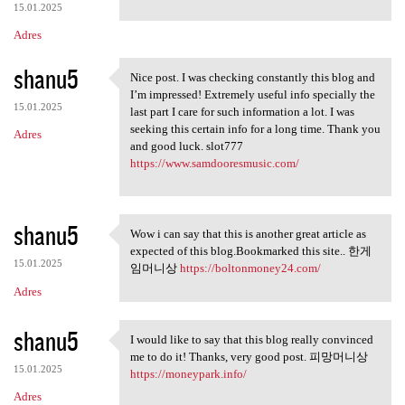
15.01.2025
Adres
shanu5
Nice post. I was checking constantly this blog and
Nice post. I was checking
I’m impressed! Extremely useful info specially the
15.01.2025
last part I care for such information a lot. I was
seeking this certain info for a long time. Thank you
Adres
and good luck. slot777
https://www.samdooresmusic.com/
shanu5
Wow i can say that this is another great article as
Wow i can say that this is
expected of this blog.Bookmarked this site.. 한게
15.01.2025
임머니상
https://boltonmoney24.com/
Adres
shanu5
I would like to say that this blog really convinced
I would like to say that this
me to do it! Thanks, very good post. 피망머니상
15.01.2025
https://moneypark.info/
Adres