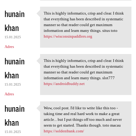
hunain
This is highly informatics, crisp and clear. I think
This is highly informatics,
that everything has been described in systematic
khan
manner so that reader could get maximum
information and learn many things. situs toto
https://wisconsinpaddlers.org
15.01.2025
Adres
hunain
This is highly informatics, crisp and clear. I think
This is highly informatics,
that everything has been described in systematic
khan
manner so that reader could get maximum
information and learn many things. slot777
https://androidbuddy.net
15.01.2025
Adres
hunain
Wow, cool post. I'd like to write like this too -
Wow, cool post. I'd like to
taking time and real hard work to make a great
khan
article... but I put things off too much and never
seem to get started. Thanks though. toto macau
https://soldenfrank.com/
15.01.2025