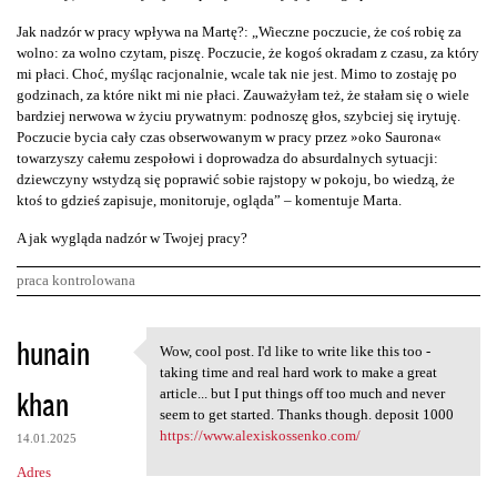
Jak nadzór w pracy wpływa na Martę?: „Wieczne poczucie, że coś robię za
wolno: za wolno czytam, piszę. Poczucie, że kogoś okradam z czasu, za który
mi płaci. Choć, myśląc racjonalnie, wcale tak nie jest. Mimo to zostaję po
godzinach, za które nikt mi nie płaci. Zauważyłam też, że stałam się o wiele
bardziej nerwowa w życiu prywatnym: podnoszę głos, szybciej się irytuję.
Poczucie bycia cały czas obserwowanym w pracy przez »oko Saurona«
towarzyszy całemu zespołowi i doprowadza do absurdalnych sytuacji:
dziewczyny wstydzą się poprawić sobie rajstopy w pokoju, bo wiedzą, że
ktoś to gdzieś zapisuje, monitoruje, ogląda” – komentuje Marta.
A jak wygląda nadzór w Twojej pracy?
praca kontrolowana
K
hunain
Wow, cool post. I'd like to write like this too -
Wow, cool post. I'd like to
o
taking time and real hard work to make a great
khan
m
article... but I put things off too much and never
seem to get started. Thanks though. deposit 1000
e
https://www.alexiskossenko.com/
14.01.2025
n
Adres
t