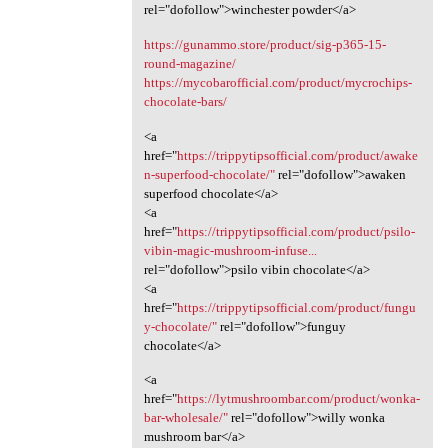
rel="dofollow">winchester powder</a>
https://gunammo.store/product/sig-p365-15-
round-magazine/
https://mycobarofficial.com/product/mycrochips-
chocolate-bars/
<a
href="
https://trippytipsofficial.com/product/awake
n-superfood-chocolate/"
rel="dofollow">awaken
superfood chocolate</a>
<a
href="
https://trippytipsofficial.com/product/psilo-
vibin-magic-mushroom-infuse...
rel="dofollow">psilo vibin chocolate</a>
<a
href="
https://trippytipsofficial.com/product/fungu
y-chocolate/"
rel="dofollow">funguy
chocolate</a>
<a
href="
https://lytmushroombar.com/product/wonka-
bar-wholesale/"
rel="dofollow">willy wonka
mushroom bar</a>