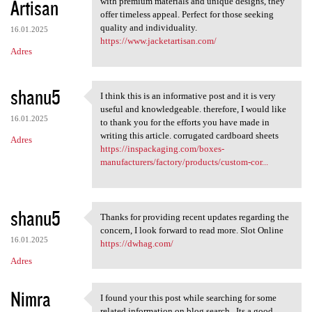
Artisan
with premium materials and unique designs, they
offer timeless appeal. Perfect for those seeking
quality and individuality.
16.01.2025
https://www.jacketartisan.com/
Adres
shanu5
I think this is an informative post and it is very
I think this is an
useful and knowledgeable. therefore, I would like
16.01.2025
to thank you for the efforts you have made in
writing this article. corrugated cardboard sheets
Adres
https://inspackaging.com/boxes-
manufacturers/factory/products/custom-cor...
shanu5
Thanks for providing recent updates regarding the
Thanks for providing recent
concern, I look forward to read more. Slot Online
16.01.2025
https://dwhag.com/
Adres
Nimra
I found your this post while searching for some
I found your this post while
related information on blog search...Its a good