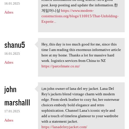
16.01.2025
post..keep posting and update the information.한
게임머니상
https://www.modern-
Adres
constructions.org/blogs/116915/That-Unfolding-
Experie...
shanu5
Hey, this day is too much good for me, since this
Hey, this day is too much
time I am reading this enormous informative article
16.01.2025
here at my home. Thanks a lot for massive hard
work. logistics services from China to NZ
Adres
https://parcelmate.co.nz/
john
i,m john owner of lana del rey jacket. Lana Del
i,m john owner of lana del
Rey's jackets blend vintage charm with modern
marshalll
edge. From sleek leather to cozy fur, her outerwear
choices embody bold elegance and retro
sophistication. Channel Lana’s iconic style and
17.01.2025
add a touch of timeless glamour to your wardrobe
Adres
with a statement jacket.
https://lanadelreyjacket.com/