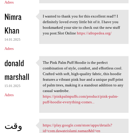
Adres
Nimra
I wanted to thank you for this excellent read!! I
I wanted to thank you for
definitely loved every little bit of it. I have you
Khan
bookmarked your site to check out the new stuff
you post.Slot Online
https://afropedea.org/
14.01.2025
Adres
donald
The Pink Palm Puff Hoodie is the perfect
The Pink Palm Puff Hoodie is
combination of style, comfort, and effortless cool.
marshall
Crafted with soft, high-quality fabric, this hoodie
features a vibrant pink hue and a unique puff print
of palm trees, making it a standout addition to any
15.01.2025
casual wardrobe.
Adres
https://pinkpalmpuffs.com/product/pink-palm-
puff-hoodie-everything-comes...
وقت
https://play.google.com/store/apps/details?
https://play.google.com/store
id=com.dawateislami.namaz&hl=en