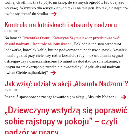
wolnej chwili można tu pójść na kawę, do słynnych ogrodów lub obejrzeć
wystawę. Wszystko dla wszystkich, od ręki i na miejscu. No tak, ale najpierw
trzeba się dostać do środka.
Kontrole na lotniskach i absurdy nadzoru
01.09.2015
Na łamach
Dziennika Opinii, Katarzyna Szymielewicz przedstawia swój
absurd nadzoru – kontrole na lotniskach
: „Dokładnie ten sam przedmiot –
ładowarka, kawałek kabla, but na podwyższonej podeszwie, pasek, kawałek
metalu gdzieś przy ciele, czy coś w kształcie tuby – raz uruchamia sygnał
ostrzegawczy i oznacza stracone 15 minut na dodatkowe sprawdzenie, a
innym razem okazuje się zupełnie niewidzialny”. A jaki absurd nadzoru
uwiera Ciebie najbardziej?
Jak wziąć udział w akcji „Absurdy Nadzoru"?
25.08.2015
Poznaj 5 sposobów na zaangażowanie się w akcję „Absurdy Nadzoru".
„Dziewczyny wstydzą się poprawić
sobie rajstopy w pokoju” – czyli
nadzór w pracy