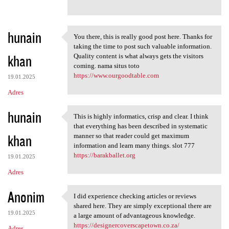
hunain
You there, this is really good post here. Thanks for
You there, this is really
taking the time to post such valuable information.
khan
Quality content is what always gets the visitors
coming. nama situs toto
https://www.ourgoodtable.com
19.01.2025
Adres
hunain
This is highly informatics, crisp and clear. I think
This is highly informatics,
that everything has been described in systematic
khan
manner so that reader could get maximum
information and learn many things. slot 777
https://barakballet.org
19.01.2025
Adres
Anonim
I did experience checking articles or reviews
I did experience checking
shared here. They are simply exceptional there are
19.01.2025
a large amount of advantageous knowledge.
https://designercoverscapetown.co.za/
Adres