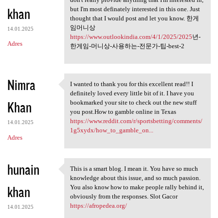
khan
but I'm most definately interested in this one. Just
thought that I would post and let you know. 한게
임머니상
14.01.2025
https://www.outlookindia.com/4/1/2025/2025
년-
Adres
한게임-머니상-사용하는-전문가-팁-best-2
Nimra
I wanted to thank you for this excellent read!! I
I wanted to thank you for
definitely loved every little bit of it. I have you
Khan
bookmarked your site to check out the new stuff
you post.How to gamble online in Texas
https://www.reddit.com/r/sportsbetting/comments/
14.01.2025
1g5xydx/how_to_gamble_on...
Adres
hunain
This is a smart blog. I mean it. You have so much
This is a smart blog. I mean
knowledge about this issue, and so much passion.
khan
You also know how to make people rally behind it,
obviously from the responses. Slot Gacor
https://afropedea.org/
14.01.2025