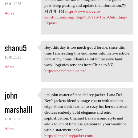
16.01.2025
post..keep posting and update the information.한
게임머니상
https://www.modern-
Adres
constructions.org/blogs/116915/That-Unfolding-
Experie...
shanu5
Hey, this day is too much good for me, since this
Hey, this day is too much
time I am reading this enormous informative article
16.01.2025
here at my home. Thanks a lot for massive hard
work. logistics services from China to NZ
Adres
https://parcelmate.co.nz/
john
i,m john owner of lana del rey jacket. Lana Del
i,m john owner of lana del
Rey's jackets blend vintage charm with modern
marshalll
edge. From sleek leather to cozy fur, her outerwear
choices embody bold elegance and retro
sophistication. Channel Lana’s iconic style and
17.01.2025
add a touch of timeless glamour to your wardrobe
Adres
with a statement jacket.
https://lanadelreyjacket.com/