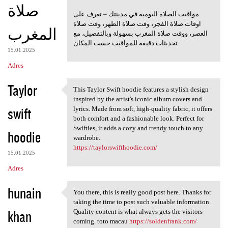
صلاة
مواقيت الصلاة اليومية في مدينتك – تعرف على
اوقات صلاة الفجر، وقت صلاة الظهر، وقت صلاة
المغرب
العصر، ووقت صلاة المغرب بسهولة وبالتفصيل، مع
تحديثات دقيقة للمواقيت حسب المكان
15.01.2025
Adres
Taylor
This Taylor Swift hoodie features a stylish design
This Taylor Swift hoodie
inspired by the artist's iconic album covers and
swift
lyrics. Made from soft, high-quality fabric, it offers
both comfort and a fashionable look. Perfect for
Swifties, it adds a cozy and trendy touch to any
hoodie
wardrobe.
https://taylorswifthoodie.com/
15.01.2025
Adres
hunain
You there, this is really good post here. Thanks for
You there, this is really
taking the time to post such valuable information.
khan
Quality content is what always gets the visitors
coming. toto macau
https://soldenfrank.com/