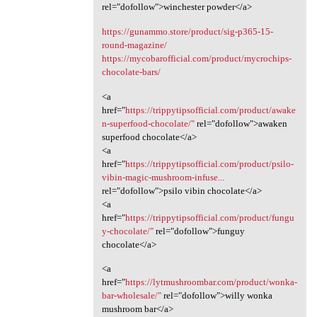
rel="dofollow">winchester powder</a>
https://gunammo.store/product/sig-p365-15-
round-magazine/
https://mycobarofficial.com/product/mycrochips-
chocolate-bars/
<a
href="
https://trippytipsofficial.com/product/awake
n-superfood-chocolate/"
rel="dofollow">awaken
superfood chocolate</a>
<a
href="
https://trippytipsofficial.com/product/psilo-
vibin-magic-mushroom-infuse...
rel="dofollow">psilo vibin chocolate</a>
<a
href="
https://trippytipsofficial.com/product/fungu
y-chocolate/"
rel="dofollow">funguy
chocolate</a>
<a
href="
https://lytmushroombar.com/product/wonka-
bar-wholesale/"
rel="dofollow">willy wonka
mushroom bar</a>