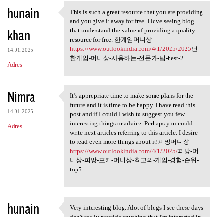
hunain
a
This is such a great resource that you are providing
This is such a great resource
and you give it away for free. I love seeing blog
r
khan
that understand the value of providing a quality
z
resource for free. 한게임머니상
https://www.outlookindia.com/4/1/2025/2025
년-
e
14.01.2025
한게임-머니상-사용하는-전문가-팁-best-2
Adres
Nimra
It’s appropriate time to make some plans for the
It’s appropriate time to make
future and it is time to be happy. I have read this
14.01.2025
post and if I could I wish to suggest you few
interesting things or advice. Perhaps you could
Adres
write next articles referring to this article. I desire
to read even more things about it!피망머니상
https://www.outlookindia.com/4/1/2025/
피망-머
니상-피망-포커-머니상-최고의-게임-경험-순위-
top5
hunain
Very interesting blog. Alot of blogs I see these days
Very interesting blog. Alot
don't really provide anything that I'm interested in,