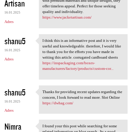
Artisan
with premium materials and unique designs, they
offer timeless appeal. Perfect for those seeking
quality and individuality.
16.01.2025
https://www.jacketartisan.com/
Adres
shanu5
I think this is an informative post and it is very
I think this is an
useful and knowledgeable. therefore, I would like
16.01.2025
to thank you for the efforts you have made in
writing this article. corrugated cardboard sheets
Adres
https://inspackaging.com/boxes-
manufacturers/factory/products/custom-cor...
shanu5
Thanks for providing recent updates regarding the
Thanks for providing recent
concern, I look forward to read more. Slot Online
16.01.2025
https://dwhag.com/
Adres
Nimra
I found your this post while searching for some
I found your this post while
related information on blog search...Its a good