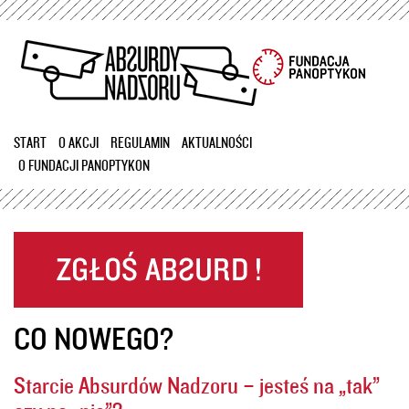
Przejdź
do
treści
START
O AKCJI
REGULAMIN
AKTUALNOŚCI
O FUNDACJI PANOPTYKON
CO NOWEGO?
Starcie Absurdów Nadzoru – jesteś na „tak”