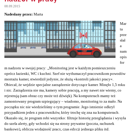
08.09.2015
Nadesłany przez:
Marta
Mar
ta
prze
słał
a
nam
opis
for
m nadzoru w swojej pracy: „Monitoring jest w każdym pomieszczeniu
oprócz łazienki, WC i kuchni. Szef nie wytłumaczył pracownikom powodów
montażu kamer, stwierdził jedynie, że służą »kontroli jakości pracy«.
Obiecał, że wejdzie specjalne zarządzenie dotyczące kamer. Minęło 1,5 roku
i nic. Zarządzenia nie ma, kamery sobie pracują, a my nawet nie wiemy, co
rejestrują (sam obraz czy może też dźwięk). Na komputerach mamy też
zamontowany program szpiegujący – wiadomo, monitoring to za mało. Na
początku nic nie wiedzieliśmy o tym programie. Jego istnienie odkrył
przypadkiem jeden z pracowników, który trochę się zna na komputerach.
Okazało się, że program robi wszystko: filtruje historię przeglądania i wysyła
do szefa alerty, gdy wchodzi się na strony prywatne (poczta, rachunek
bankowy), oblicza wydajność pracy, czas edycji jednego pliku itd.