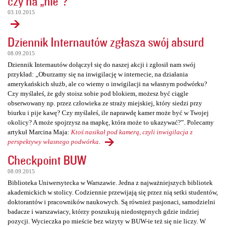
czy na „nie”?
03.10.2015
Dziennik Internautów zgłasza swój absurd
08.09.2015
Dziennik Internautów dołączył się do naszej akcji i zgłosił nam swój
przykład: „Oburzamy się na inwigilację w internecie, na działania
amerykańskich służb, ale co wiemy o inwigilacji na własnym podwórku?
Czy myślałeś, że gdy stoisz sobie pod blokiem, możesz być ciągle
obserwowany np. przez człowieka ze straży miejskiej, który siedzi przy
biurku i pije kawę? Czy myślałeś, ile naprawdę kamer może być w Twojej
okolicy? A może spojrzysz na mapkę, która może to ukazywać?”. Polecamy
artykuł Marcina Maja:
Ktoś nasikał pod kamerą, czyli inwigilacja z
perspektywy własnego podwórka
.
Checkpoint BUW
08.09.2015
Biblioteka Uniwersytecka w Warszawie. Jedna z najważniejszych bibliotek
akademickich w stolicy. Codziennie przewijają się przez nią setki studentów,
doktorantów i pracowników naukowych. Są również pasjonaci, samodzielni
badacze i warszawiacy, którzy poszukują niedostępnych gdzie indziej
pozycji. Wycieczka po mieście bez wizyty w BUW-ie też się nie liczy. W