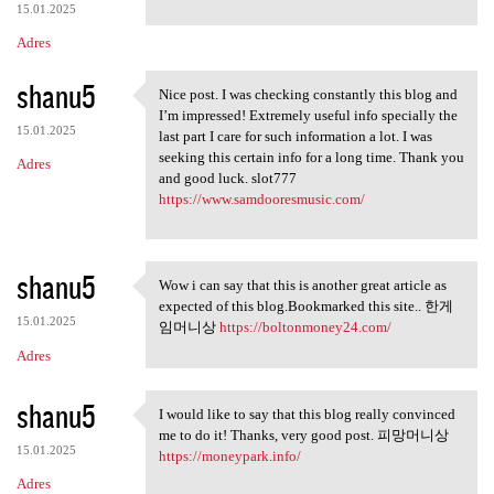
15.01.2025
Adres
shanu5
Nice post. I was checking constantly this blog and
Nice post. I was checking
I’m impressed! Extremely useful info specially the
15.01.2025
last part I care for such information a lot. I was
seeking this certain info for a long time. Thank you
Adres
and good luck. slot777
https://www.samdooresmusic.com/
shanu5
Wow i can say that this is another great article as
Wow i can say that this is
expected of this blog.Bookmarked this site.. 한게
15.01.2025
임머니상
https://boltonmoney24.com/
Adres
shanu5
I would like to say that this blog really convinced
I would like to say that this
me to do it! Thanks, very good post. 피망머니상
15.01.2025
https://moneypark.info/
Adres