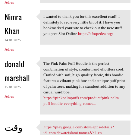
Adres
Nimra
I wanted to thank you for this excellent read!! I
I wanted to thank you for
definitely loved every little bit of it. I have you
Khan
bookmarked your site to check out the new stuff
you post.Slot Online
https://afropedea.org/
14.01.2025
Adres
donald
The Pink Palm Puff Hoodie is the perfect
The Pink Palm Puff Hoodie is
combination of style, comfort, and effortless cool.
marshall
Crafted with soft, high-quality fabric, this hoodie
features a vibrant pink hue and a unique puff print
of palm trees, making it a standout addition to any
15.01.2025
casual wardrobe.
Adres
https://pinkpalmpuffs.com/product/pink-palm-
puff-hoodie-everything-comes...
وقت
https://play.google.com/store/apps/details?
https://play.google.com/store
id=com.dawateislami.namaz&hl=en