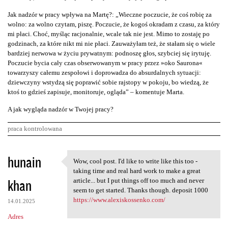
Jak nadzór w pracy wpływa na Martę?: „Wieczne poczucie, że coś robię za
wolno: za wolno czytam, piszę. Poczucie, że kogoś okradam z czasu, za który
mi płaci. Choć, myśląc racjonalnie, wcale tak nie jest. Mimo to zostaję po
godzinach, za które nikt mi nie płaci. Zauważyłam też, że stałam się o wiele
bardziej nerwowa w życiu prywatnym: podnoszę głos, szybciej się irytuję.
Poczucie bycia cały czas obserwowanym w pracy przez »oko Saurona«
towarzyszy całemu zespołowi i doprowadza do absurdalnych sytuacji:
dziewczyny wstydzą się poprawić sobie rajstopy w pokoju, bo wiedzą, że
ktoś to gdzieś zapisuje, monitoruje, ogląda” – komentuje Marta.
A jak wygląda nadzór w Twojej pracy?
praca kontrolowana
K
hunain
Wow, cool post. I'd like to write like this too -
Wow, cool post. I'd like to
o
taking time and real hard work to make a great
khan
m
article... but I put things off too much and never
seem to get started. Thanks though. deposit 1000
e
https://www.alexiskossenko.com/
14.01.2025
n
Adres
t