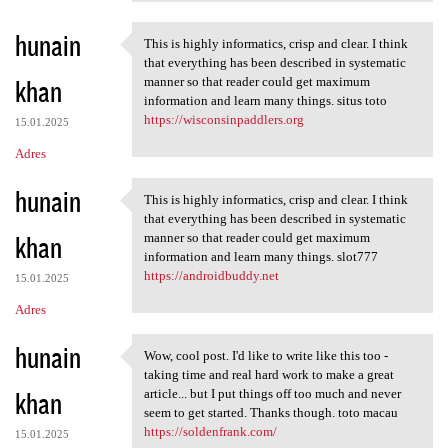
hunain
This is highly informatics, crisp and clear. I think
This is highly informatics,
that everything has been described in systematic
khan
manner so that reader could get maximum
information and learn many things. situs toto
https://wisconsinpaddlers.org
15.01.2025
Adres
hunain
This is highly informatics, crisp and clear. I think
This is highly informatics,
that everything has been described in systematic
khan
manner so that reader could get maximum
information and learn many things. slot777
https://androidbuddy.net
15.01.2025
Adres
hunain
Wow, cool post. I'd like to write like this too -
Wow, cool post. I'd like to
taking time and real hard work to make a great
khan
article... but I put things off too much and never
seem to get started. Thanks though. toto macau
https://soldenfrank.com/
15.01.2025