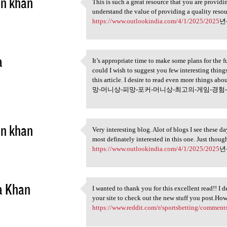
in khan
This is such a great resource that you are providi
This is such a great resource
understand the value of providing a quality 
5
https://www.outlookindia.com/4/1/2025/2025
년
a
It’s appropriate time to make some plans for the fu
It’s appropriate time to make
could I wish to suggest you few interesting things
5
this article. I desire to read even more thing
망-머니상-피망-포커-머니상-최고의-게임-경험-순
in khan
Very interesting blog. Alot of blogs I see these da
Very interesting blog. Alot
most definately interested in this one. Just t
5
https://www.outlookindia.com/4/1/2025/2025
년
a Khan
I wanted to thank you for this excellent read!! I d
I wanted to thank you for
your site to check out the new stuff you post.Ho
5
https://www.reddit.com/r/sportsbetting/comme