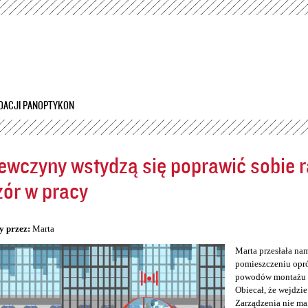
Przejdź
do
treści
DACJI PANOPTYKON
ewczyny wstydzą się poprawić sobie ra
ór w pracy
5
y przez:
Marta
Marta przesłała na
pomieszczeniu opró
powodów montażu kam
Obiecał, że wejdzie
Zarządzenia nie ma,