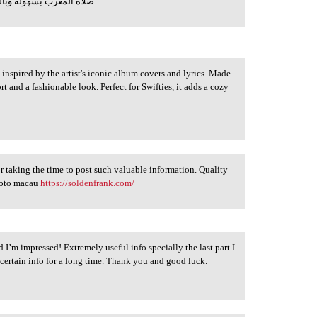
صلاة المغرب بسهولة وبال
 inspired by the artist's iconic album covers and lyrics. Made
ort and a fashionable look. Perfect for Swifties, it adds a cozy
or taking the time to post such valuable information. Quality
 toto macau
https://soldenfrank.com/
 I’m impressed! Extremely useful info specially the last part I
s certain info for a long time. Thank you and good luck.