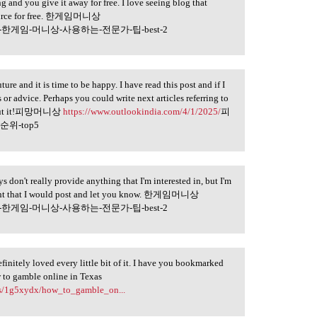
ng and you give it away for free. I love seeing blog that
resource for free. 한게임머니상
-한게임-머니상-사용하는-전문가-팁-best-2
ture and it is time to be happy. I have read this post and if I
 or advice. Perhaps you could write next articles referring to
s about it!피망머니상
https://www.outlookindia.com/4/1/2025/
피
위-top5
ys don't really provide anything that I'm interested in, but I'm
hought that I would post and let you know. 한게임머니상
-한게임-머니상-사용하는-전문가-팁-best-2
efinitely loved every little bit of it. I have you bookmarked
w to gamble online in Texas
nts/1g5xydx/how_to_gamble_on...