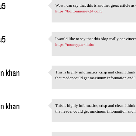
u5
Wow i can say that this is another great artic
Wow i can say that this is
https://boltonmoney24.com/
5
u5
I would like to say that this blog really conv
I would like to say that this
https://moneypark.info/
5
in khan
This is highly informatics, crisp and clear. I thi
This is highly informatics,
that reader could get maximum information and l
5
in khan
This is highly informatics, crisp and clear. I thi
This is highly informatics,
that reader could get maximum information and 
5