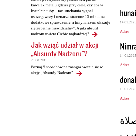
kawałek metalu gdzieś przy ciele, czy coś w
huna
kształcie tuby – raz uruchamia sygnał
ostrzegawczy i oznacza stracone 15 minut na
dodatkowe sprawdzenie, a innym razem okazuje
14.01.202
się zupełnie niewidzialny”. A jaki absurd
Adres
nadzoru uwiera Ciebie najbardziej?
Jak wziąć udział w akcji
Nimr
„Absurdy Nadzoru"?
14.01.202
25.08.2015
Adres
Poznaj 5 sposobów na zaangażowanie się w
akcję „Absurdy Nadzoru".
donal
15.01.202
Adres
لاة
غرب