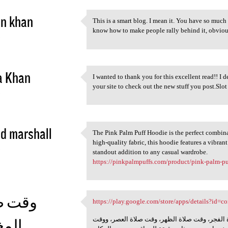
in khan
This is a smart blog. I mean it. You have so muc
This is a smart blog. I mean
know how to make people rally behind it, obviou
5
a Khan
I wanted to thank you for this excellent read!! I d
I wanted to thank you for
your site to check out the new stuff you post.Slo
5
d marshall
The Pink Palm Puff Hoodie is the perfect combinati
The Pink Palm Puff Hoodie is
high-quality fabric, this hoodie features a vibran
5
standout addition to any casual wardrobe.
https://pinkpalmpuffs.com/product/pink-palm-pu
وقت ص
https://play.google.com/store/apps/details?id
https://play.google.com/store
 الفجر، وقت صلاة الظهر، وقت صلاة العصر، ووقت
الم