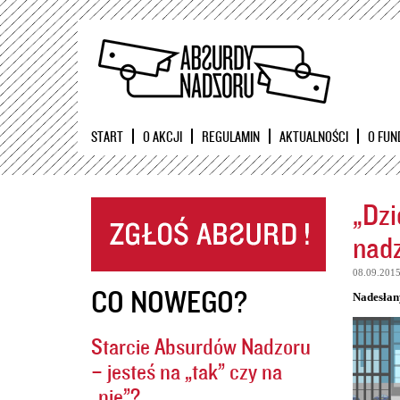
START
O AKCJI
REGULAMIN
AKTUALNOŚCI
O FUN
„Dzi
nadz
08.09.201
CO NOWEGO?
Nadesłan
Starcie Absurdów Nadzoru
– jesteś na „tak” czy na
„nie”?