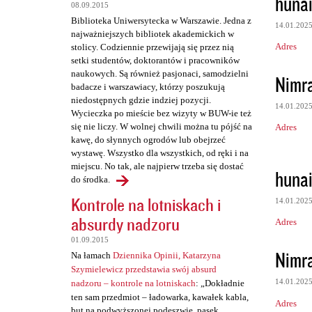
huna
t
08.09.2015
Biblioteka Uniwersytecka w Warszawie. Jedna z
a
14.01.202
najważniejszych bibliotek akademickich w
r
Adres
stolicy. Codziennie przewijają się przez nią
setki studentów, doktorantów i pracowników
z
naukowych. Są również pasjonaci, samodzielni
Nimr
e
badacze i warszawiacy, którzy poszukują
niedostępnych gdzie indziej pozycji.
14.01.202
Wycieczka po mieście bez wizyty w BUW-ie też
się nie liczy. W wolnej chwili można tu pójść na
Adres
kawę, do słynnych ogrodów lub obejrzeć
wystawę. Wszystko dla wszystkich, od ręki i na
miejscu. No tak, ale najpierw trzeba się dostać
huna
do środka.
Kontrole na lotniskach i
14.01.202
absurdy nadzoru
Adres
01.09.2015
Nimr
Na łamach
Dziennika Opinii, Katarzyna
Szymielewicz przedstawia swój absurd
14.01.202
nadzoru – kontrole na lotniskach
: „Dokładnie
ten sam przedmiot – ładowarka, kawałek kabla,
Adres
but na podwyższonej podeszwie, pasek,