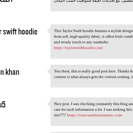
تفصيل، مع تحديثات دقيقة للمواقيت حسب المكان
5
r swift hoodie
This Taylor Swift hoodie features a stylish design
This Taylor Swift hoodie
from soft, high-quality fabric, it offers both comf
5
and trendy touch to any wardrobe.
https://taylorswifthoodie.com/
in khan
You there, this is really good post here. Thanks f
You there, this is really
content is what always gets the visitors coming.
5
u5
Nice post. I was checking constantly this blog and
Nice post. I was checking
care for such information a lot. I was seeking thi
5
slot777
https://www.samdooresmusic.com/