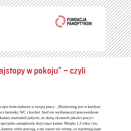
jstopy w pokoju” – czyli
m opis form nadzoru w swojej pracy: „Monitoring jest w każdym
cz łazienki, WC i kuchni. Szef nie wytłumaczył pracownikom
er, stwierdził jedynie, że służą »kontroli jakości pracy«.
 specjalne zarządzenie dotyczące kamer. Minęło 1,5 roku i nic.
 kamery sobie pracują, a my nawet nie wiemy, co rejestrują (sam