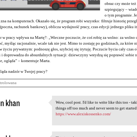
obraz czy może te
szpiegujący – wiad
o tym programie. J
 zna na komputerach. Okazało się, że program robi wszystko: filtruje historię przeg
(poczta, rachunek bankowy), oblicza wydajność pracy, czas edycji jednego pliku it
r w pracy wpływa na Martę?: „Wieczne poczucie, że coś robię za wolno: za wolno c
ć, myśląc racjonalnie, wcale tak nie jest. Mimo to zostaję po godzinach, za które n
 życiu prywatnym: podnoszę głos, szybciej się irytuję. Poczucie bycia cały cza
 i doprowadza do absurdalnych sytuacji: dziewczyny wstydzą się poprawić sobie raj
e, ogląda” – komentuje Marta.
ląda nadzór w Twojej pracy?
trolowana
in khan
Wow, cool post. I'd like to write like this too - ta
Wow, cool post. I'd like to
things off too much and never seem to get starte
5
https://www.alexiskossenko.com/