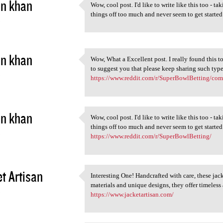
in khan
Wow, cool post. I'd like to write like this too - ta
Wow, cool post. I'd like to
things off too much and never seem to get start
5
in khan
Wow, What a Excellent post. I really found this to
Wow, What a Excellent post. I
to suggest you that please keep sharing such typ
5
https://www.reddit.com/r/SuperBowlBetting/comm
in khan
Wow, cool post. I'd like to write like this too - ta
Wow, cool post. I'd like to
things off too much and never seem to get start
5
https://www.reddit.com/r/SuperBowlBetting/
t Artisan
Interesting One! Handcrafted with care, these j
Interesting One! Handcrafted
materials and unique designs, they offer timeless 
5
https://www.jacketartisan.com/