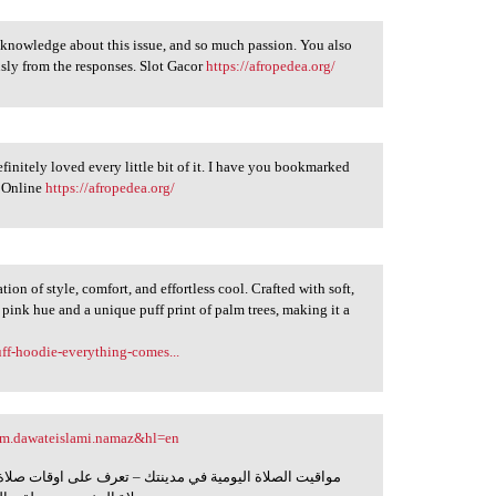
h knowledge about this issue, and so much passion. You also
sly from the responses. Slot Gacor
https://afropedea.org/
efinitely loved every little bit of it. I have you bookmarked
t Online
https://afropedea.org/
on of style, comfort, and effortless cool. Crafted with soft,
t pink hue and a unique puff print of palm trees, making it a
ff-hoodie-everything-comes...
=com.dawateislami.namaz&hl=en
مواقيت الصلاة اليومية في مدينتك – تعرف على اوقات صلاة