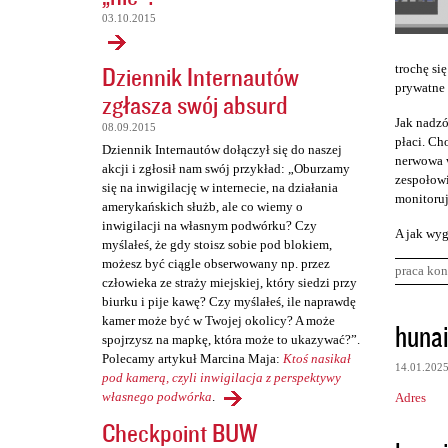
03.10.2015
Dziennik Internautów
trochę się
prywatne 
zgłasza swój absurd
Jak nadzó
08.09.2015
płaci. Cho
Dziennik Internautów dołączył się do naszej
nerwowa w
akcji i zgłosił nam swój przykład: „Oburzamy
zespołowi
się na inwigilację w internecie, na działania
monitoruj
amerykańskich służb, ale co wiemy o
inwigilacji na własnym podwórku? Czy
A jak wyg
myślałeś, że gdy stoisz sobie pod blokiem,
możesz być ciągle obserwowany np. przez
praca kon
człowieka ze straży miejskiej, który siedzi przy
biurku i pije kawę? Czy myślałeś, ile naprawdę
K
kamer może być w Twojej okolicy? A może
huna
spojrzysz na mapkę, która może to ukazywać?”.
o
Polecamy artykuł Marcina Maja:
Ktoś nasikał
14.01.202
m
pod kamerą, czyli inwigilacja z perspektywy
własnego podwórka
.
Adres
e
Checkpoint BUW
n