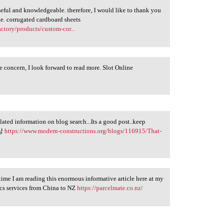
 useful and knowledgeable. therefore, I would like to thank you
cle. corrugated cardboard sheets
ctory/products/custom-cor...
e concern, I look forward to read more. Slot Online
lated information on blog search...Its a good post..keep
니상
https://www.modern-constructions.org/blogs/116915/That-
 time I am reading this enormous informative article here at my
ics services from China to NZ
https://parcelmate.co.nz/