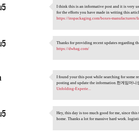
u5
I think this is an informative post and it is very
I think this is an
for the efforts you have made in writing this arti
5
https://inspackaging.com/boxes-manufacturers/fa
u5
Thanks for providing recent updates regarding th
Thanks for providing recent
https://dwhag.com/
5
a
I found your this post while searching for some re
I found your this post while
posting and update the information.한게임머
5
Unfolding-Experie...
u5
Hey, this day is too much good for me, since this
Hey, this day is too much
home. Thanks a lot for massive hard work. logist
5