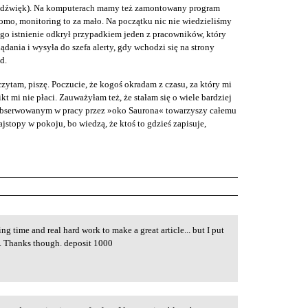
ż dźwięk). Na komputerach mamy też zamontowany program
omo, monitoring to za mało. Na początku nic nie wiedzieliśmy
ego istnienie odkrył przypadkiem jeden z pracowników, który
lądania i wysyła do szefa alerty, gdy wchodzi się na strony
d.
zytam, piszę. Poczucie, że kogoś okradam z czasu, za który mi
ikt mi nie płaci. Zauważyłam też, że stałam się o wiele bardziej
s obserwowanym w pracy przez »oko Saurona« towarzyszy całemu
stopy w pokoju, bo wiedzą, że ktoś to gdzieś zapisuje,
king time and real hard work to make a great article... but I put
d. Thanks though. deposit 1000