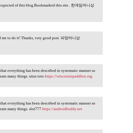
le as expected of this blog.Bookmarked this site.. 한게임머니상
inced me to do it! Thanks, very good post. 피망머니상
nk that everything has been described in systematic manner so
earn many things. situs toto
https://wisconsinpaddlers.org
nk that everything has been described in systematic manner so
learn many things. slot777
https://androidbuddy.net