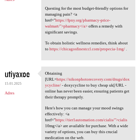
Questing for the most budget-friendly options for
managing pain? <a
href="
https://fpny.org/pharmacy-price-
walmart/">pharmacy</a>
offers a remedy with
significant savings.
To obtain holistic wellness remedies, think about
to
https://chicagosfinestccl.com/propecia-1mg/
.
utiyaxoe
Obtaining
Obtaining [URL=https:/
[URL=
https://nikonphotorecovery.com/drugs/dox
15.01.2025
ycycline/
- doxycycline to buy cheap uk[/URL -
online has never been easier, ensuring patients get
Adres
their therapy promptly.
Here's how you can manage your mood swings
effectively: <a
href="
https://tier1automation.com/cialis/">cialis
10mg</a> are available for purchase. With a wide
variety of options, you can buy this crucial
medication on the web.