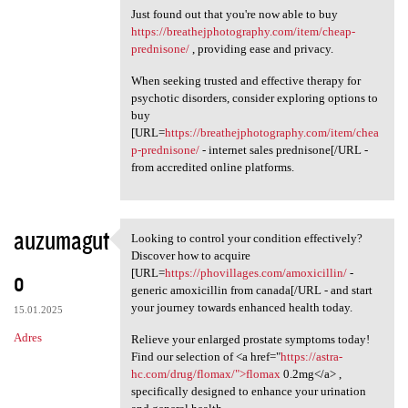
Just found out that you're now able to buy
https://breathejphotography.com/item/cheap-
prednisone/
, providing ease and privacy.
When seeking trusted and effective therapy for
psychotic disorders, consider exploring options to
buy
[URL=
https://breathejphotography.com/item/chea
p-prednisone/
- internet sales prednisone[/URL -
from accredited online platforms.
auzumagut
Looking to control your condition effectively?
Looking to control your
Discover how to acquire
o
[URL=
https://phovillages.com/amoxicillin/
-
generic amoxicillin from canada[/URL - and start
your journey towards enhanced health today.
15.01.2025
Adres
Relieve your enlarged prostate symptoms today!
Find our selection of <a href="
https://astra-
hc.com/drug/flomax/">flomax
0.2mg</a> ,
specifically designed to enhance your urination