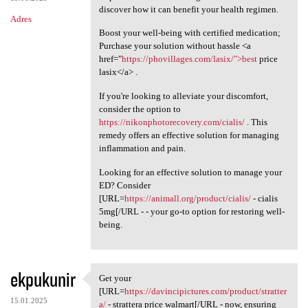
discover how it can benefit your health regimen.
Adres
Boost your well-being with certified medication;
Purchase your solution without hassle <a
href="
https://phovillages.com/lasix/">best
price
lasix</a> .
If you're looking to alleviate your discomfort,
consider the option to
https://nikonphotorecovery.com/cialis/
. This
remedy offers an effective solution for managing
inflammation and pain.
Looking for an effective solution to manage your
ED? Consider
[URL=
https://animall.org/product/cialis/
- cialis
5mg[/URL - - your go-to option for restoring well-
being.
ekpukunir
Get your
Get your [URL=https:/
[URL=
https://davincipictures.com/product/stratter
15.01.2025
a/
- strattera price walmart[/URL - now, ensuring