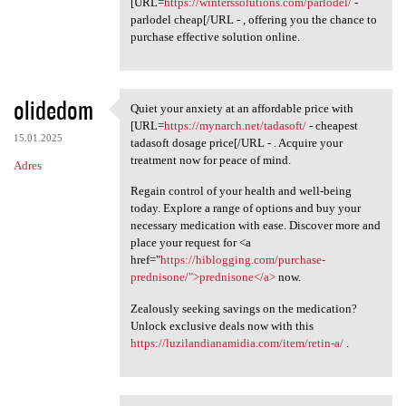
[URL=
https://winterssolutions.com/parlodel/
-
parlodel cheap[/URL - , offering you the chance to
purchase effective solution online.
olidedom
Quiet your anxiety at an affordable price with
Quiet your anxiety at an
[URL=
https://mynarch.net/tadasoft/
- cheapest
15.01.2025
tadasoft dosage price[/URL - . Acquire your
treatment now for peace of mind.
Adres
Regain control of your health and well-being
today. Explore a range of options and buy your
necessary medication with ease. Discover more and
place your request for <a
href="
https://hiblogging.com/purchase-
prednisone/">prednisone</a>
now.
Zealously seeking savings on the medication?
Unlock exclusive deals now with this
https://luzilandianamidia.com/item/retin-a/
.