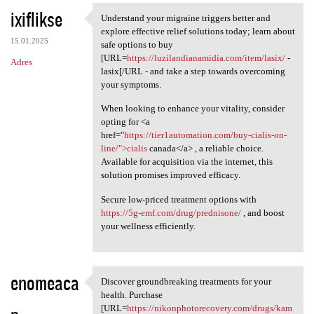
ixiflikse
Understand your migraine triggers better and
Understand your migraine
explore effective relief solutions today; learn about
15.01.2025
safe options to buy
[URL=
https://luzilandianamidia.com/item/lasix/
-
Adres
lasix[/URL - and take a step towards overcoming
your symptoms.
When looking to enhance your vitality, consider
opting for <a
href="
https://tier1automation.com/buy-cialis-on-
line/">cialis
canada</a> , a reliable choice.
Available for acquisition via the internet, this
solution promises improved efficacy.
Secure low-priced treatment options with
https://5g-emf.com/drug/prednisone/
, and boost
your wellness efficiently.
enomeaca
Discover groundbreaking treatments for your
Discover groundbreaking
health. Purchase
[URL=
https://nikonphotorecovery.com/drugs/kam