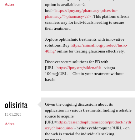
Adres
option is available at <a
href="
https://fpny.org/pharmacy-prices-for-
pharmacy/">pharmacy</a>
. This platform offers a
seamless way for individuals needing to secure
their treatment.
X-plore ophthalmic treatments with innovative
solutions. Buy
https://animall.org/product/lasix-
40mg/
online for treating glaucoma effectively.
Discover secure solutions for ED with
[URL=
https://fpny.org/sildenafil/
- viagra
100mg[/URL - . Obtain your treatment without
hassle.
olisirita
Given the ongoing discussions about its
Given the ongoing discussions
application in various treatments, finding a reliable
15.01.2025
source to acquire
[URL=
https://cassandraplummer.com/product/hydr
Adres
oxychloroquine/
- hydroxychloroquine[/URL - on
the web is crucial for individuals seeking
treatment.