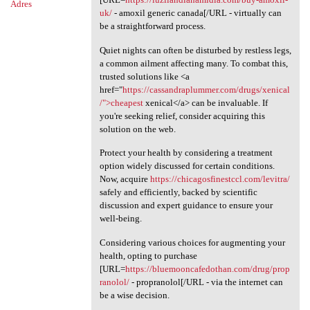
Adres
uk/
- amoxil generic canada[/URL - virtually can
be a straightforward process.
Quiet nights can often be disturbed by restless legs,
a common ailment affecting many. To combat this,
trusted solutions like <a
href="
https://cassandraplummer.com/drugs/xenical
/">cheapest
xenical</a> can be invaluable. If
you're seeking relief, consider acquiring this
solution on the web.
Protect your health by considering a treatment
option widely discussed for certain conditions.
Now, acquire
https://chicagosfinestccl.com/levitra/
safely and efficiently, backed by scientific
discussion and expert guidance to ensure your
well-being.
Considering various choices for augmenting your
health, opting to purchase
[URL=
https://bluemooncafedothan.com/drug/prop
ranolol/
- propranolol[/URL - via the internet can
be a wise decision.