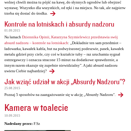
wolnej chwili można tu pójść na kawę, do słynnych ogrodów lub obejrzeć
wystawę. Wszystko dla wszystkich, od ręki i na miejscu. No tak, ale najpierw
trzeba się dostać do środka.
Kontrole na lotniskach i absurdy nadzoru
01.09.2015
Na łamach
Dziennika Opinii, Katarzyna Szymielewicz przedstawia swój
absurd nadzoru – kontrole na lotniskach
: „Dokładnie ten sam przedmiot –
ładowarka, kawałek kabla, but na podwyższonej podeszwie, pasek, kawałek
metalu gdzieś przy ciele, czy coś w kształcie tuby – raz uruchamia sygnał
ostrzegawczy i oznacza stracone 15 minut na dodatkowe sprawdzenie, a
innym razem okazuje się zupełnie niewidzialny”. A jaki absurd nadzoru
uwiera Ciebie najbardziej?
Jak wziąć udział w akcji „Absurdy Nadzoru"?
25.08.2015
Poznaj 5 sposobów na zaangażowanie się w akcję „Absurdy Nadzoru".
Kamera w toalecie
10.09.2015
Nadesłany przez:
F.Sz