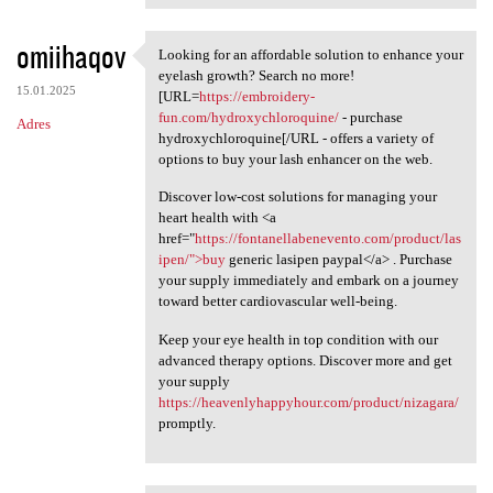
omiihaqov
Looking for an affordable solution to enhance your
Looking for an affordable
eyelash growth? Search no more!
15.01.2025
[URL=
https://embroidery-
fun.com/hydroxychloroquine/
- purchase
Adres
hydroxychloroquine[/URL - offers a variety of
options to buy your lash enhancer on the web.
Discover low-cost solutions for managing your
heart health with <a
href="
https://fontanellabenevento.com/product/las
ipen/">buy
generic lasipen paypal</a> . Purchase
your supply immediately and embark on a journey
toward better cardiovascular well-being.
Keep your eye health in top condition with our
advanced therapy options. Discover more and get
your supply
https://heavenlyhappyhour.com/product/nizagara/
promptly.