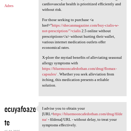
cardiovascular health is prioritized efficiently and
Adres
without risk.
For those seeking to purchase <a
href="
https://shecanmagazine.com/buy-cialis-w-
not-prescription/">cialis
2.5 online without
prescriptions</a> without hurting their wallet,
various internet medication outlets offer
economical rates.
X-plore the myriad benefits of alleviating seasonal
allergy symptoms with
https://bluemooncafedothan.com/drug/flomax-
capsules/
. Whether you seek alleviation from
itching, this medication presents a reliable
solution.
ecuyafoaze
I advise you to obtain your
I advise you to obtain your
[URL=
https://bluemooncafedothan.com/drug/filde
te
na/
- fildena[/URL - without delay, to treat your
symptoms effectively.