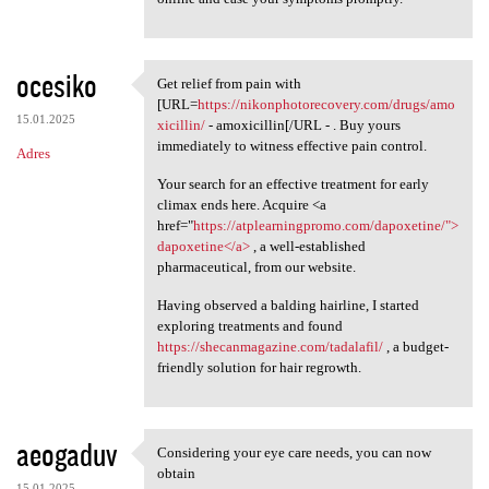
ocesiko
Get relief from pain with
Get relief from pain with
[URL=
https://nikonphotorecovery.com/drugs/amo
15.01.2025
xicillin/
- amoxicillin[/URL - . Buy yours
immediately to witness effective pain control.
Adres
Your search for an effective treatment for early
climax ends here. Acquire <a
href="
https://atplearningpromo.com/dapoxetine/">
dapoxetine</a>
, a well-established
pharmaceutical, from our website.
Having observed a balding hairline, I started
exploring treatments and found
https://shecanmagazine.com/tadalafil/
, a budget-
friendly solution for hair regrowth.
aeogaduv
Considering your eye care needs, you can now
Considering your eye care
obtain
15.01.2025