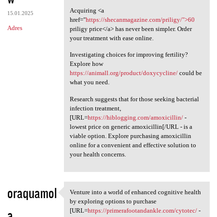
Acquiring <a
15.01.2025
href="
https://shecanmagazine.com/priligy/">60
Adres
priligy price</a> has never been simpler. Order
your treatment with ease online.
Investigating choices for improving fertility?
Explore how
https://animall.org/product/doxycycline/
could be
what you need.
Research suggests that for those seeking bacterial
infection treatment,
[URL=
https://hiblogging.com/amoxicillin/
-
lowest price on generic amoxicillin[/URL - is a
viable option. Explore purchasing amoxicillin
online for a convenient and effective solution to
your health concerns.
oraquamol
Venture into a world of enhanced cognitive health
Venture into a world of
by exploring options to purchase
a
[URL=
https://primerafootandankle.com/cytotec/
-