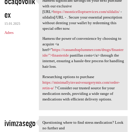
ocaqovolik
Harness significant savings on your next purchase
Harness significant savings
o
with our exclusive
ex
m
[URL=
https://monticelloptservices.com/sildalis/
-
sildalis[/URL - . Secure your essential prescription
e
without denting your wallet by redeeming this
15.01.2025
n
special offer now.
Adres
t
Harness the power of convenience by choosing to
acquire <a
a
href="
https://cassandraplummer.com/drugs/finaster
r
ide/">finasteride
pastillas costo</a> through the
internet, ensuring a hassle-free process for handling
z
hair loss.
e
Researching options to purchase
https://minimallyinvasivesurgerymis.com/order-
retin-a/
? Consider our trusted source for your
medication needs, providing a wide range of
medications with efficient delivery options.
ivimzasego
Questioning where to find stress medication? Look
Questioning where to find
no further and