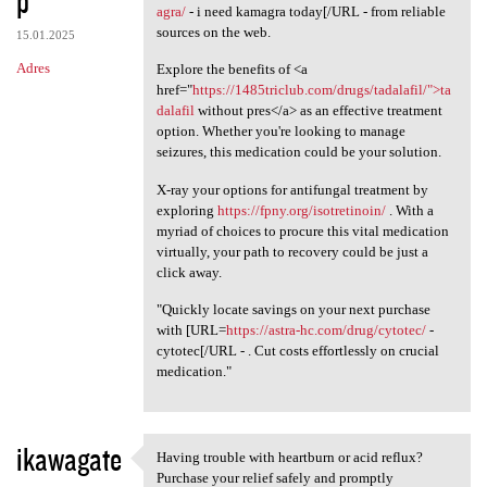
p
agra/
- i need kamagra today[/URL - from reliable
sources on the web.
15.01.2025
Adres
Explore the benefits of <a
href="
https://1485triclub.com/drugs/tadalafil/">ta
dalafil
without pres</a> as an effective treatment
option. Whether you're looking to manage
seizures, this medication could be your solution.
X-ray your options for antifungal treatment by
exploring
https://fpny.org/isotretinoin/
. With a
myriad of choices to procure this vital medication
virtually, your path to recovery could be just a
click away.
"Quickly locate savings on your next purchase
with [URL=
https://astra-hc.com/drug/cytotec/
-
cytotec[/URL - . Cut costs effortlessly on crucial
medication."
ikawagate
Having trouble with heartburn or acid reflux?
Having trouble with heartburn
Purchase your relief safely and promptly