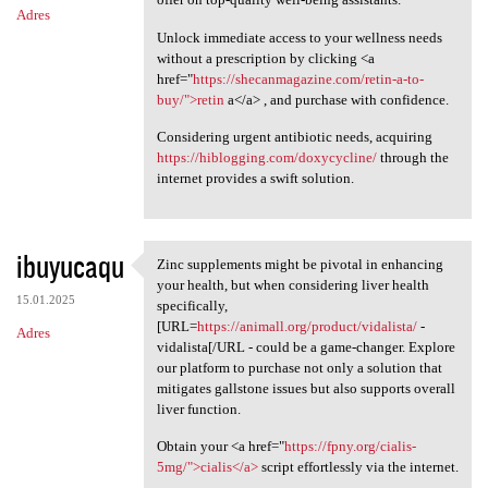
Adres
Unlock immediate access to your wellness needs
without a prescription by clicking <a
href="
https://shecanmagazine.com/retin-a-to-
buy/">retin
a</a> , and purchase with confidence.
Considering urgent antibiotic needs, acquiring
https://hiblogging.com/doxycycline/
through the
internet provides a swift solution.
ibuyucaqu
Zinc supplements might be pivotal in enhancing
Zinc supplements might be
your health, but when considering liver health
15.01.2025
specifically,
[URL=
https://animall.org/product/vidalista/
-
Adres
vidalista[/URL - could be a game-changer. Explore
our platform to purchase not only a solution that
mitigates gallstone issues but also supports overall
liver function.
Obtain your <a href="
https://fpny.org/cialis-
5mg/">cialis</a>
script effortlessly via the internet.