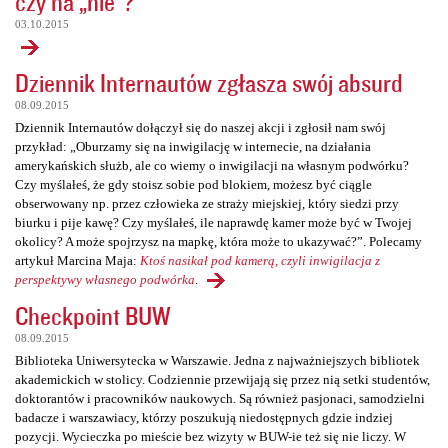
czy na „nie”?
03.10.2015
Dziennik Internautów zgłasza swój absurd
08.09.2015
Dziennik Internautów dołączył się do naszej akcji i zgłosił nam swój
przykład: „Oburzamy się na inwigilację w internecie, na działania
amerykańskich służb, ale co wiemy o inwigilacji na własnym podwórku?
Czy myślałeś, że gdy stoisz sobie pod blokiem, możesz być ciągle
obserwowany np. przez człowieka ze straży miejskiej, który siedzi przy
biurku i pije kawę? Czy myślałeś, ile naprawdę kamer może być w Twojej
okolicy? A może spojrzysz na mapkę, która może to ukazywać?”. Polecamy
artykuł Marcina Maja:
Ktoś nasikał pod kamerą, czyli inwigilacja z
perspektywy własnego podwórka
.
Checkpoint BUW
08.09.2015
Biblioteka Uniwersytecka w Warszawie. Jedna z najważniejszych bibliotek
akademickich w stolicy. Codziennie przewijają się przez nią setki studentów,
doktorantów i pracowników naukowych. Są również pasjonaci, samodzielni
badacze i warszawiacy, którzy poszukują niedostępnych gdzie indziej
pozycji. Wycieczka po mieście bez wizyty w BUW-ie też się nie liczy. W