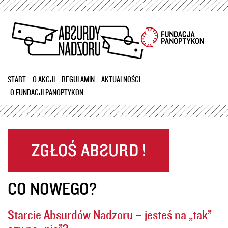
Przejdź
do
treści
START
O AKCJI
REGULAMIN
AKTUALNOŚCI
O FUNDACJI PANOPTYKON
CO NOWEGO?
Starcie Absurdów Nadzoru – jesteś na „tak”