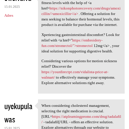
Regain your vitality and
fitness levels with the help of <a
15.01.2025
href=
https://nikonphotorecovery.com/drugs/amoxi
cillin/>amoxicillin</a>
. Offering a solution for
Adres
men seeking to balance their hormonal levels, this
product is available for purchase via the internet.
Xperiencing gastrointestinal discomfort? Look for
relief with <a href="
https://embroidery-
fun.com/stromectol/">stromectol
12mg</a> , your
ideal solution for supporting digestive health.
Considering various options for motion sickness
relief? Discover the
https://yourdirectpt.com/vidalista-price-at-
walmart/
to effectively manage your symptoms.
Explore alternative solutions right away.
uyekupula
When considering cholesterol management,
When considering cholesterol
selecting the right medication is crucial.
was
[URL=
https://atplearningpromo.com/drug/tadalafil
/
- tadalafil[/URL - offers an effective solution.
Explore alternatives through our website to
15.01.2025