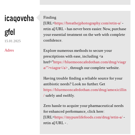
icaqoveha
Finding
Finding [URL=https:/
[URL=
https://breathejphotography.com/retin-a/
-
gfel
retin a[/URL - has never been easier. Now, purchase
your essential treatment on the web with complete
confidence.
15.01.2025
Adres
Explore numerous methods to secure your
prescriptions with ease, including <a
href="
https://bluemooncafedothan.com/drug/viagr
a/">viagra</a>
, through our complete website.
Having trouble finding a reliable source for your
antibiotic needs? Look no further. Get
https://bluemooncafedothan.com/drug/amoxicillin
/
safely and swiftly.
Zero hassle to acquire your pharmaceutical needs
for enhanced performance, click here:
[URL=
https://mypurelifefoods.com/drug/retin-a/
-
retin a[/URL - .