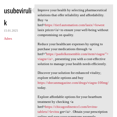
usubeviruli
Improve your health by selecting pharmaceutical
Improve your health by
solutions that offer reliability and affordability.
k
Buy <a
href=
https://tier1automation.com/lasix/>lowest
lasix prices</a> to ensure your well-being without
15.01.2025
compromising on quality.
Adres
Reduce your healthcare expenses by opting to
purchase your medications through <a
href="
https://pasfolkensemble.com/item/viagra/">
viagra</a>
, presenting you with a cost-effective
solution to manage your health needs efficiently.
Discover your solution for enhanced vitality;
explore reliable options and buy
https://shecanmagazine.com/drugs/viagra-100mg/
today.
Explore affordable options for your heartburn
treatment by checking <a
href=
https://chicagosfinestccl.com/levitra-
tablets/>levitra
ger</a> . Obtain your prescription
online and ease your symptoms promptly.