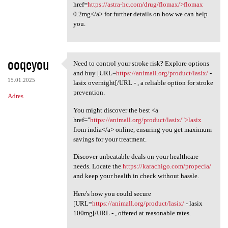
href=
https://astra-hc.com/drug/flomax/>flomax
0.2mg</a> for further details on how we can help
you.
ooqeyou
Need to control your stroke risk? Explore options
Need to control your stroke
and buy [URL=
https://animall.org/product/lasix/
-
15.01.2025
lasix overnight[/URL - , a reliable option for stroke
prevention.
Adres
You might discover the best <a
href="
https://animall.org/product/lasix/">lasix
from india</a> online, ensuring you get maximum
savings for your treatment.
Discover unbeatable deals on your healthcare
needs. Locate the
https://karachigo.com/propecia/
and keep your health in check without hassle.
Here's how you could secure
[URL=
https://animall.org/product/lasix/
- lasix
100mg[/URL - , offered at reasonable rates.