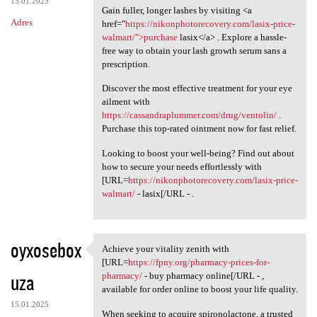
15.01.2025
Gain fuller, longer lashes by visiting <a
Adres
href="
https://nikonphotorecovery.com/lasix-price-
walmart/">purchase
lasix</a> . Explore a hassle-
free way to obtain your lash growth serum sans a
prescription.
Discover the most effective treatment for your eye
ailment with
https://cassandraplummer.com/drug/ventolin/
.
Purchase this top-rated ointment now for fast relief.
Looking to boost your well-being? Find out about
how to secure your needs effortlessly with
[URL=
https://nikonphotorecovery.com/lasix-price-
walmart/
- lasix[/URL - .
oyxosebox
Achieve your vitality zenith with
Achieve your vitality zenith
[URL=
https://fpny.org/pharmacy-prices-for-
uza
pharmacy/
- buy pharmacy online[/URL - ,
available for order online to boost your life quality.
15.01.2025
When seeking to acquire spironolactone, a trusted