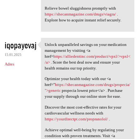
Relieve bowel sluggishness promptly with
https://shecanmagazine.com/drugs/viagra/
.
Explore how to acquire instant relief securely.
iqopayevaj
Unlock unparalleled savings on your medication
Unlock unparalleled savings
management by visiting <a
15.01.2025
href=
https://alliedentinc.com/product/vpxl/>vpxl<
/a>
. Score the best deal now and ensure your
Adres
health remains our top priority.
Optimize your health today with our <a
href="
https://shecanmagazine.com/drugs/propecia/
">generic
propecia lowest price</a> . Purchase
your supply through our online store for ease.
Discover the most cost-effective rates for your
cardiovascular wellness needs with
https://yourdirectpt.com/propranolol/
.
Achieve optimal well-being by regulating your
condition with proven treatments. Visit <a