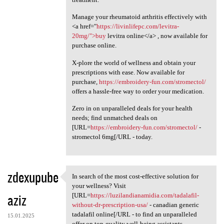
Manage your rheumatoid arthritis effectively with
<a href="
https://livinlifepc.com/levitra-
20mg/">buy
levitra online</a> , now available for
purchase online.
X-plore the world of wellness and obtain your
prescriptions with ease. Now available for
purchase,
https://embroidery-fun.com/stromectol/
offers a hassle-free way to order your medication.
Zero in on unparalleled deals for your health
needs; find unmatched deals on
[URL=
https://embroidery-fun.com/stromectol/
-
stromectol 6mg[/URL - today.
zdexupube
In search of the most cost-effective solution for
In search of the most cost
your wellness? Visit
aziz
[URL=
https://luzilandianamidia.com/tadalafil-
without-dr-prescription-usa/
- canadian generic
tadalafil online[/URL - to find an unparalleled
15.01.2025
offer on top-quality well-being assistants.