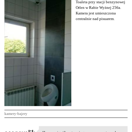
Toaleta przy stacji benzynowej
Orlen w Rabie Wyżnej 256a.
Kamera jest umieszczona
centralnie nad pisuarem.
kamery-bajery
K