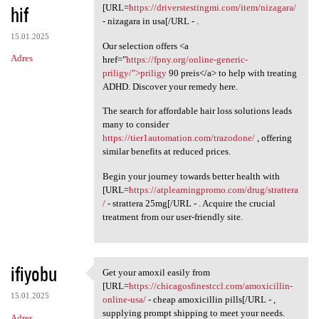
hif
[URL=
https://driverstestingmi.com/item/nizagara/
- nizagara in usa[/URL - .
15.01.2025
Our selection offers <a
Adres
href="
https://fpny.org/online-generic-
priligy/">priligy
90 preis</a> to help with treating
ADHD. Discover your remedy here.
The search for affordable hair loss solutions leads
many to consider
https://tier1automation.com/trazodone/
, offering
similar benefits at reduced prices.
Begin your journey towards better health with
[URL=
https://atplearningpromo.com/drug/strattera
/
- strattera 25mg[/URL - . Acquire the crucial
treatment from our user-friendly site.
ifiyobu
Get your amoxil easily from
Get your amoxil easily from
[URL=
https://chicagosfinestccl.com/amoxicillin-
15.01.2025
online-usa/
- cheap amoxicillin pills[/URL - ,
supplying prompt shipping to meet your needs.
Adres