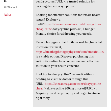
venda cytotec[/URL - , a trusted solution for
tackling dementia symptoms.
15.01.2025
Adres
Looking for effective solutions for female health
issues? Explore <a
href="
https://shecanmagazine.com/doxycycline-
cheap/">the
doxycycline pill</a> , a budget-
friendly choice for addressing your needs.
Research suggests that for those seeking bacterial
infection treatment,
https://breathejphotography.com/item/amoxicillin/
is a viable option. Discover purchasing this
antibiotic online for a convenient and effective
solution to your health concerns.
Looking for doxycycline? Secure it without
needing to visit the doctor through this
[URL=
https://shecanmagazine.com/doxycycline-
cheap/
- doxycycline 200mg price of[/URL - .
Acquire your dose promptly and begin treatment
right away.