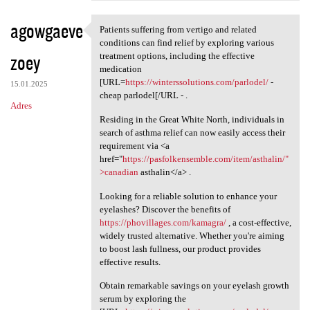
agowgaeve
Patients suffering from vertigo and related
Patients suffering from
conditions can find relief by exploring various
zoey
treatment options, including the effective
medication
[URL=
https://winterssolutions.com/parlodel/
-
15.01.2025
cheap parlodel[/URL - .
Adres
Residing in the Great White North, individuals in
search of asthma relief can now easily access their
requirement via <a
href="
https://pasfolkensemble.com/item/asthalin/"
>canadian
asthalin</a> .
Looking for a reliable solution to enhance your
eyelashes? Discover the benefits of
https://phovillages.com/kamagra/
, a cost-effective,
widely trusted alternative. Whether you're aiming
to boost lash fullness, our product provides
effective results.
Obtain remarkable savings on your eyelash growth
serum by exploring the