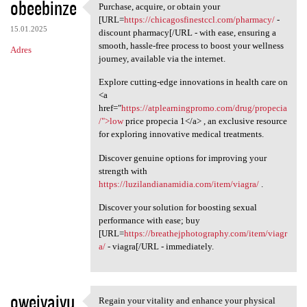
obeebinze
Purchase, acquire, or obtain your
Purchase, acquire, or obtain
[URL=
https://chicagosfinestccl.com/pharmacy/
-
15.01.2025
discount pharmacy[/URL - with ease, ensuring a
smooth, hassle-free process to boost your wellness
Adres
journey, available via the internet.
Explore cutting-edge innovations in health care on
<a
href="
https://atplearningpromo.com/drug/propecia
/">low
price propecia 1</a> , an exclusive resource
for exploring innovative medical treatments.
Discover genuine options for improving your
strength with
https://luzilandianamidia.com/item/viagra/
.
Discover your solution for boosting sexual
performance with ease; buy
[URL=
https://breathejphotography.com/item/viagr
a/
- viagra[/URL - immediately.
oweivaivu
Regain your vitality and enhance your physical