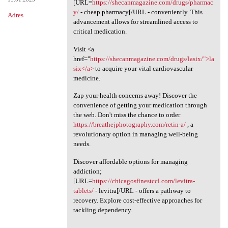
[URL=
https://shecanmagazine.com/drugs/pharmac
y/
- cheap pharmacy[/URL - conveniently. This
Adres
advancement allows for streamlined access to
critical medication.
Visit <a
href="
https://shecanmagazine.com/drugs/lasix/">la
six</a>
to acquire your vital cardiovascular
medicine.
Zap your health concerns away! Discover the
convenience of getting your medication through
the web. Don't miss the chance to order
https://breathejphotography.com/retin-a/
, a
revolutionary option in managing well-being
needs.
Discover affordable options for managing
addiction;
[URL=
https://chicagosfinestccl.com/levitra-
tablets/
- levitra[/URL - offers a pathway to
recovery. Explore cost-effective approaches for
tackling dependency.