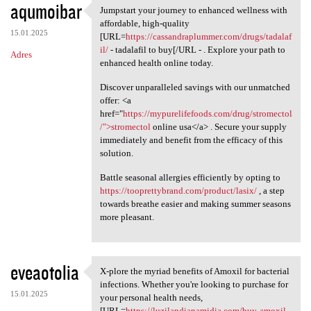
aqumoibar
Jumpstart your journey to enhanced wellness with
Jumpstart your journey to
affordable, high-quality
15.01.2025
[URL=
https://cassandraplummer.com/drugs/tadalaf
il/
- tadalafil to buy[/URL - . Explore your path to
Adres
enhanced health online today.
Discover unparalleled savings with our unmatched
offer: <a
href="
https://mypurelifefoods.com/drug/stromectol
/">stromectol
online usa</a> . Secure your supply
immediately and benefit from the efficacy of this
solution.
Battle seasonal allergies efficiently by opting to
https://tooprettybrand.com/product/lasix/
, a step
towards breathe easier and making summer seasons
more pleasant.
eveaotolia
X-plore the myriad benefits of Amoxil for bacterial
X-plore the myriad benefits
infections. Whether you're looking to purchase for
15.01.2025
your personal health needs,
[URL=
https://luzilandianamidia.com/buy-amoxil-