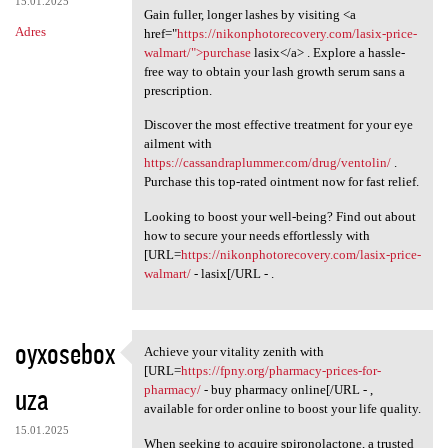
15.01.2025
Gain fuller, longer lashes by visiting <a
Adres
href="
https://nikonphotorecovery.com/lasix-price-
walmart/">purchase
lasix</a> . Explore a hassle-
free way to obtain your lash growth serum sans a
prescription.
Discover the most effective treatment for your eye
ailment with
https://cassandraplummer.com/drug/ventolin/
.
Purchase this top-rated ointment now for fast relief.
Looking to boost your well-being? Find out about
how to secure your needs effortlessly with
[URL=
https://nikonphotorecovery.com/lasix-price-
walmart/
- lasix[/URL - .
oyxosebox
Achieve your vitality zenith with
Achieve your vitality zenith
[URL=
https://fpny.org/pharmacy-prices-for-
uza
pharmacy/
- buy pharmacy online[/URL - ,
available for order online to boost your life quality.
15.01.2025
When seeking to acquire spironolactone, a trusted