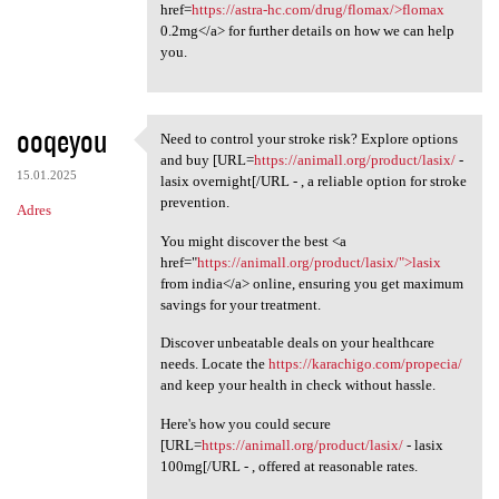
href=
https://astra-hc.com/drug/flomax/>flomax
0.2mg</a> for further details on how we can help
you.
ooqeyou
Need to control your stroke risk? Explore options
Need to control your stroke
and buy [URL=
https://animall.org/product/lasix/
-
15.01.2025
lasix overnight[/URL - , a reliable option for stroke
prevention.
Adres
You might discover the best <a
href="
https://animall.org/product/lasix/">lasix
from india</a> online, ensuring you get maximum
savings for your treatment.
Discover unbeatable deals on your healthcare
needs. Locate the
https://karachigo.com/propecia/
and keep your health in check without hassle.
Here's how you could secure
[URL=
https://animall.org/product/lasix/
- lasix
100mg[/URL - , offered at reasonable rates.