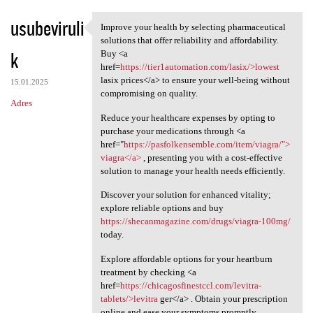
usubeviruli
Improve your health by selecting pharmaceutical
Improve your health by
solutions that offer reliability and affordability.
k
Buy <a
href=
https://tier1automation.com/lasix/>lowest
lasix prices</a> to ensure your well-being without
15.01.2025
compromising on quality.
Adres
Reduce your healthcare expenses by opting to
purchase your medications through <a
href="
https://pasfolkensemble.com/item/viagra/">
viagra</a>
, presenting you with a cost-effective
solution to manage your health needs efficiently.
Discover your solution for enhanced vitality;
explore reliable options and buy
https://shecanmagazine.com/drugs/viagra-100mg/
today.
Explore affordable options for your heartburn
treatment by checking <a
href=
https://chicagosfinestccl.com/levitra-
tablets/>levitra
ger</a> . Obtain your prescription
online and ease your symptoms promptly.