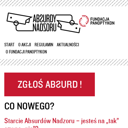
Przejdź
do
treści
START
O AKCJI
REGULAMIN
AKTUALNOŚCI
O FUNDACJI PANOPTYKON
CO NOWEGO?
Starcie Absurdów Nadzoru – jesteś na „tak”