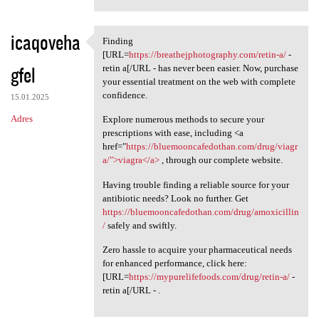
icaqoveha
Finding
Finding [URL=https:/
[URL=
https://breathejphotography.com/retin-a/
-
gfel
retin a[/URL - has never been easier. Now, purchase
your essential treatment on the web with complete
confidence.
15.01.2025
Adres
Explore numerous methods to secure your
prescriptions with ease, including <a
href="
https://bluemooncafedothan.com/drug/viagr
a/">viagra</a>
, through our complete website.
Having trouble finding a reliable source for your
antibiotic needs? Look no further. Get
https://bluemooncafedothan.com/drug/amoxicillin
/
safely and swiftly.
Zero hassle to acquire your pharmaceutical needs
for enhanced performance, click here:
[URL=
https://mypurelifefoods.com/drug/retin-a/
-
retin a[/URL - .