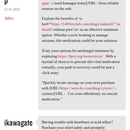
p
agra/
- i need kamagra today[/URL - from reliable
sources on the web.
15.01.2025
Adres
Explore the benefits of <a
href="
https://1485triclub.com/drugs/tadalafil/">ta
dalafil
without pres</a> as an effective treatment
option. Whether you're looking to manage
seizures, this medication could be your solution.
X-ray your options for antifungal treatment by
exploring
https://fpny.org/isotretinoin/
. With a
myriad of choices to procure this vital medication
virtually, your path to recovery could be just a
click away.
"Quickly locate savings on your next purchase
with [URL=
https://astra-hc.com/drug/cytotec/
-
cytotec[/URL - . Cut costs effortlessly on crucial
medication."
ikawagate
Having trouble with heartburn or acid reflux?
Having trouble with heartburn
Purchase your relief safely and promptly