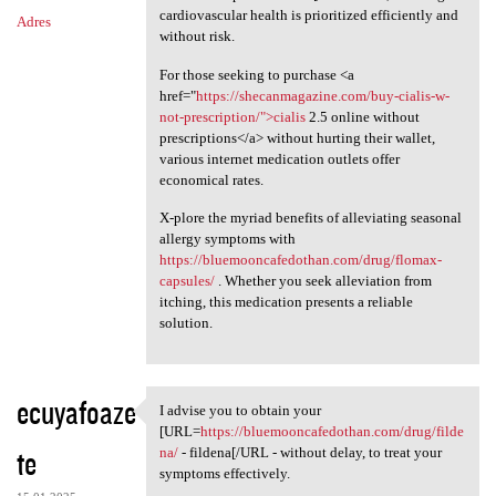
cardiovascular health is prioritized efficiently and
Adres
without risk.
For those seeking to purchase <a
href="
https://shecanmagazine.com/buy-cialis-w-
not-prescription/">cialis
2.5 online without
prescriptions</a> without hurting their wallet,
various internet medication outlets offer
economical rates.
X-plore the myriad benefits of alleviating seasonal
allergy symptoms with
https://bluemooncafedothan.com/drug/flomax-
capsules/
. Whether you seek alleviation from
itching, this medication presents a reliable
solution.
ecuyafoaze
I advise you to obtain your
I advise you to obtain your
[URL=
https://bluemooncafedothan.com/drug/filde
te
na/
- fildena[/URL - without delay, to treat your
symptoms effectively.