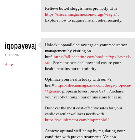
Relieve bowel sluggishness promptly with
https://shecanmagazine.com/drugs/viagra/
.
Explore how to acquire instant relief securely.
iqopayevaj
Unlock unparalleled savings on your medication
Unlock unparalleled savings
management by visiting <a
15.01.2025
href=
https://alliedentinc.com/product/vpxl/>vpxl<
/a>
. Score the best deal now and ensure your
Adres
health remains our top priority.
Optimize your health today with our <a
href="
https://shecanmagazine.com/drugs/propecia/
">generic
propecia lowest price</a> . Purchase
your supply through our online store for ease.
Discover the most cost-effective rates for your
cardiovascular wellness needs with
https://yourdirectpt.com/propranolol/
.
Achieve optimal well-being by regulating your
condition with proven treatments. Visit <a