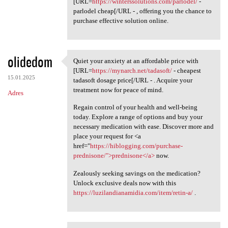
[URL=
https://winterssolutions.com/parlodel/
-
parlodel cheap[/URL - , offering you the chance to
purchase effective solution online.
olidedom
Quiet your anxiety at an affordable price with
Quiet your anxiety at an
[URL=
https://mynarch.net/tadasoft/
- cheapest
15.01.2025
tadasoft dosage price[/URL - . Acquire your
treatment now for peace of mind.
Adres
Regain control of your health and well-being
today. Explore a range of options and buy your
necessary medication with ease. Discover more and
place your request for <a
href="
https://hiblogging.com/purchase-
prednisone/">prednisone</a>
now.
Zealously seeking savings on the medication?
Unlock exclusive deals now with this
https://luzilandianamidia.com/item/retin-a/
.