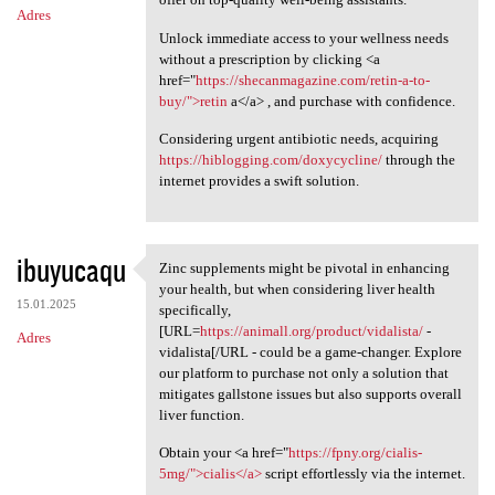
Adres
Unlock immediate access to your wellness needs
without a prescription by clicking <a
href="
https://shecanmagazine.com/retin-a-to-
buy/">retin
a</a> , and purchase with confidence.
Considering urgent antibiotic needs, acquiring
https://hiblogging.com/doxycycline/
through the
internet provides a swift solution.
ibuyucaqu
Zinc supplements might be pivotal in enhancing
Zinc supplements might be
your health, but when considering liver health
15.01.2025
specifically,
[URL=
https://animall.org/product/vidalista/
-
Adres
vidalista[/URL - could be a game-changer. Explore
our platform to purchase not only a solution that
mitigates gallstone issues but also supports overall
liver function.
Obtain your <a href="
https://fpny.org/cialis-
5mg/">cialis</a>
script effortlessly via the internet.