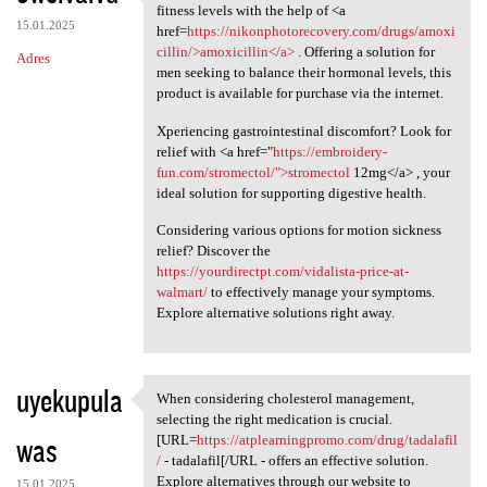
Regain your vitality and
fitness levels with the help of <a
15.01.2025
href=
https://nikonphotorecovery.com/drugs/amoxi
cillin/>amoxicillin</a>
. Offering a solution for
Adres
men seeking to balance their hormonal levels, this
product is available for purchase via the internet.
Xperiencing gastrointestinal discomfort? Look for
relief with <a href="
https://embroidery-
fun.com/stromectol/">stromectol
12mg</a> , your
ideal solution for supporting digestive health.
Considering various options for motion sickness
relief? Discover the
https://yourdirectpt.com/vidalista-price-at-
walmart/
to effectively manage your symptoms.
Explore alternative solutions right away.
uyekupula
When considering cholesterol management,
When considering cholesterol
selecting the right medication is crucial.
was
[URL=
https://atplearningpromo.com/drug/tadalafil
/
- tadalafil[/URL - offers an effective solution.
Explore alternatives through our website to
15.01.2025