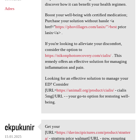
discover how it can benefit your health regimen.
Adres
Boost your well-being with certified medication;
Purchase your solution without hassle <a
href="
https://phovillages.com/lasix/">best
price
lasix</a> .
If you're looking to alleviate your discomfort,
consider the option to
https://nikonphotorecovery.com/cialis/
. This
remedy offers an effective solution for managing
inflammation and pain.
Looking for an effective solution to manage your
ED? Consider
[URL=
https://animall.org/product/cialis/
- cialis
5mg[/URL - - your go-to option for restoring well-
being.
ekpukunir
Get your
Get your [URL=https:/
[URL=
https://davincipictures.com/product/stratter
15.01.2025
a/
- strattera price walmart[/URL - now, ensuring