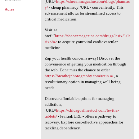
[URL=
https://shecanmagazine.com/drugs/pharmac
y/
- cheap pharmacy[/URL - conveniently. This
Adres
advancement allows for streamlined access to
critical medication.
Visit <a
href="
https://shecanmagazine.com/drugs/lasix/">la
six</a>
to acquire your vital cardiovascular
medicine.
Zap your health concerns away! Discover the
convenience of getting your medication through
the web. Don't miss the chance to order
https://breathejphotography.com/retin-a/
, a
revolutionary option in managing well-being
needs.
Discover affordable options for managing
addiction;
[URL=
https://chicagosfinestccl.com/levitra-
tablets/
- levitra[/URL - offers a pathway to
recovery. Explore cost-effective approaches for
tackling dependency.