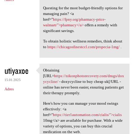
Questing for the most budget-friendly options for
managing pain? <a
href="
https://fpny.org/pharmacy-price-
walmart/">pharmacy</a>
offers a remedy with
significant savings.
To obtain holistic wellness remedies, think about
to
https://chicagosfinestccl.com/propecia-1mg/
.
utiyaxoe
Obtaining
Obtaining [URL=https:/
[URL=
https://nikonphotorecovery.com/drugs/dox
15.01.2025
ycycline/
- doxycycline to buy cheap uk[/URL -
online has never been easier, ensuring patients get
Adres
their therapy promptly.
Here's how you can manage your mood swings
effectively: <a
href="
https://tier1automation.com/cialis/">cialis
10mg</a> are available for purchase. With a wide
variety of options, you can buy this crucial
medication on the web.