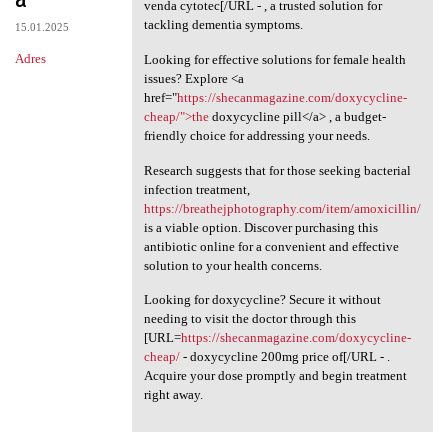
venda cytotec[/URL - , a trusted solution for
tackling dementia symptoms.
15.01.2025
Adres
Looking for effective solutions for female health
issues? Explore <a
href="
https://shecanmagazine.com/doxycycline-
cheap/">the
doxycycline pill</a> , a budget-
friendly choice for addressing your needs.
Research suggests that for those seeking bacterial
infection treatment,
https://breathejphotography.com/item/amoxicillin/
is a viable option. Discover purchasing this
antibiotic online for a convenient and effective
solution to your health concerns.
Looking for doxycycline? Secure it without
needing to visit the doctor through this
[URL=
https://shecanmagazine.com/doxycycline-
cheap/
- doxycycline 200mg price of[/URL - .
Acquire your dose promptly and begin treatment
right away.