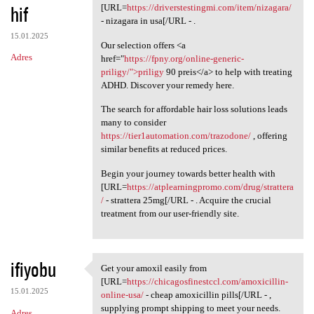
hif
[URL=
https://driverstestingmi.com/item/nizagara/
- nizagara in usa[/URL - .
15.01.2025
Our selection offers <a
Adres
href="
https://fpny.org/online-generic-
priligy/">priligy
90 preis</a> to help with treating
ADHD. Discover your remedy here.
The search for affordable hair loss solutions leads
many to consider
https://tier1automation.com/trazodone/
, offering
similar benefits at reduced prices.
Begin your journey towards better health with
[URL=
https://atplearningpromo.com/drug/strattera
/
- strattera 25mg[/URL - . Acquire the crucial
treatment from our user-friendly site.
ifiyobu
Get your amoxil easily from
Get your amoxil easily from
[URL=
https://chicagosfinestccl.com/amoxicillin-
15.01.2025
online-usa/
- cheap amoxicillin pills[/URL - ,
supplying prompt shipping to meet your needs.
Adres