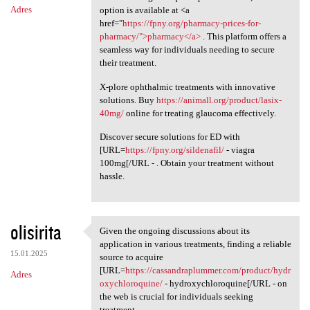
Adres
option is available at <a
href="
https://fpny.org/pharmacy-prices-for-
pharmacy/">pharmacy</a>
. This platform offers a
seamless way for individuals needing to secure
their treatment.
X-plore ophthalmic treatments with innovative
solutions. Buy
https://animall.org/product/lasix-
40mg/
online for treating glaucoma effectively.
Discover secure solutions for ED with
[URL=
https://fpny.org/sildenafil/
- viagra
100mg[/URL - . Obtain your treatment without
hassle.
olisirita
Given the ongoing discussions about its
Given the ongoing discussions
application in various treatments, finding a reliable
15.01.2025
source to acquire
[URL=
https://cassandraplummer.com/product/hydr
Adres
oxychloroquine/
- hydroxychloroquine[/URL - on
the web is crucial for individuals seeking
treatment.