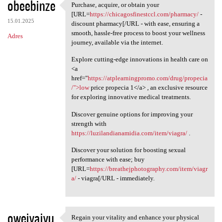
obeebinze
Purchase, acquire, or obtain your
Purchase, acquire, or obtain
[URL=
https://chicagosfinestccl.com/pharmacy/
-
15.01.2025
discount pharmacy[/URL - with ease, ensuring a
smooth, hassle-free process to boost your wellness
Adres
journey, available via the internet.
Explore cutting-edge innovations in health care on
<a
href="
https://atplearningpromo.com/drug/propecia
/">low
price propecia 1</a> , an exclusive resource
for exploring innovative medical treatments.
Discover genuine options for improving your
strength with
https://luzilandianamidia.com/item/viagra/
.
Discover your solution for boosting sexual
performance with ease; buy
[URL=
https://breathejphotography.com/item/viagr
a/
- viagra[/URL - immediately.
oweivaivu
Regain your vitality and enhance your physical