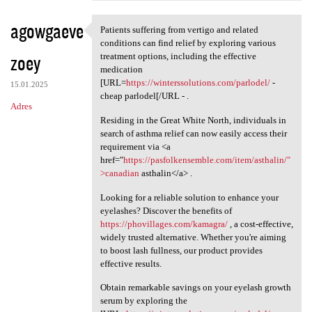
agowgaeve
Patients suffering from vertigo and related
Patients suffering from
conditions can find relief by exploring various
zoey
treatment options, including the effective
medication
[URL=
https://winterssolutions.com/parlodel/
-
15.01.2025
cheap parlodel[/URL - .
Adres
Residing in the Great White North, individuals in
search of asthma relief can now easily access their
requirement via <a
href="
https://pasfolkensemble.com/item/asthalin/"
>canadian
asthalin</a> .
Looking for a reliable solution to enhance your
eyelashes? Discover the benefits of
https://phovillages.com/kamagra/
, a cost-effective,
widely trusted alternative. Whether you're aiming
to boost lash fullness, our product provides
effective results.
Obtain remarkable savings on your eyelash growth
serum by exploring the