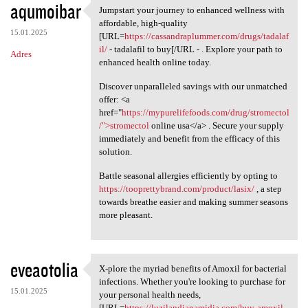
aqumoibar
Jumpstart your journey to enhanced wellness with
Jumpstart your journey to
affordable, high-quality
15.01.2025
[URL=
https://cassandraplummer.com/drugs/tadalaf
il/
- tadalafil to buy[/URL - . Explore your path to
Adres
enhanced health online today.
Discover unparalleled savings with our unmatched
offer: <a
href="
https://mypurelifefoods.com/drug/stromectol
/">stromectol
online usa</a> . Secure your supply
immediately and benefit from the efficacy of this
solution.
Battle seasonal allergies efficiently by opting to
https://tooprettybrand.com/product/lasix/
, a step
towards breathe easier and making summer seasons
more pleasant.
eveaotolia
X-plore the myriad benefits of Amoxil for bacterial
X-plore the myriad benefits
infections. Whether you're looking to purchase for
15.01.2025
your personal health needs,
[URL=
https://luzilandianamidia.com/buy-amoxil-