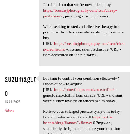
Just found out that you're now able to buy
https://breathejphotography.com/item/cheap-
prednisone/
, providing ease and privacy.
When seeking trusted and effective therapy for
psychotic disorders, consider exploring options to
buy
[URL=
https://breathejphotography.com/item/chea
p-prednisone/
- internet sales prednisone[/URL -
from accredited online platforms.
auzumagut
Looking to control your condition effectively?
Looking to control your
Discover how to acquire
o
[URL=
https://phovillages.com/amoxicillin/
-
generic amoxicillin from canada[/URL - and start
your journey towards enhanced health today.
15.01.2025
Adres
Relieve your enlarged prostate symptoms today!
Find our selection of <a href="
https://astra-
hc.com/drug/flomax/">flomax
0.2mg</a> ,
specifically designed to enhance your urination