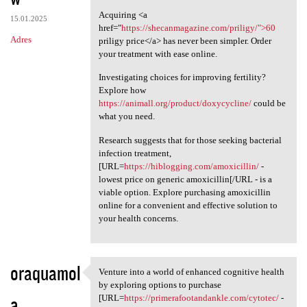
Acquiring <a
15.01.2025
href="
https://shecanmagazine.com/priligy/">60
Adres
priligy price</a> has never been simpler. Order
your treatment with ease online.
Investigating choices for improving fertility?
Explore how
https://animall.org/product/doxycycline/
could be
what you need.
Research suggests that for those seeking bacterial
infection treatment,
[URL=
https://hiblogging.com/amoxicillin/
-
lowest price on generic amoxicillin[/URL - is a
viable option. Explore purchasing amoxicillin
online for a convenient and effective solution to
your health concerns.
oraquamol
Venture into a world of enhanced cognitive health
Venture into a world of
by exploring options to purchase
a
[URL=
https://primerafootandankle.com/cytotec/
-