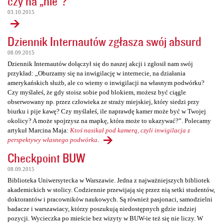
czy na „nie”?
03.10.2015
Dziennik Internautów zgłasza swój absurd
08.09.2015
Dziennik Internautów dołączył się do naszej akcji i zgłosił nam swój
przykład: „Oburzamy się na inwigilację w internecie, na działania
amerykańskich służb, ale co wiemy o inwigilacji na własnym podwórku?
Czy myślałeś, że gdy stoisz sobie pod blokiem, możesz być ciągle
obserwowany np. przez człowieka ze straży miejskiej, który siedzi przy
biurku i pije kawę? Czy myślałeś, ile naprawdę kamer może być w Twojej
okolicy? A może spojrzysz na mapkę, która może to ukazywać?”. Polecamy
artykuł Marcina Maja:
Ktoś nasikał pod kamerą, czyli inwigilacja z
perspektywy własnego podwórka
.
Checkpoint BUW
08.09.2015
Biblioteka Uniwersytecka w Warszawie. Jedna z najważniejszych bibliotek
akademickich w stolicy. Codziennie przewijają się przez nią setki studentów,
doktorantów i pracowników naukowych. Są również pasjonaci, samodzielni
badacze i warszawiacy, którzy poszukują niedostępnych gdzie indziej
pozycji. Wycieczka po mieście bez wizyty w BUW-ie też się nie liczy. W