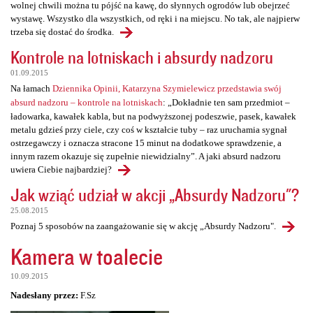
wolnej chwili można tu pójść na kawę, do słynnych ogrodów lub obejrzeć
wystawę. Wszystko dla wszystkich, od ręki i na miejscu. No tak, ale najpierw
trzeba się dostać do środka.
Kontrole na lotniskach i absurdy nadzoru
01.09.2015
Na łamach
Dziennika Opinii, Katarzyna Szymielewicz przedstawia swój
absurd nadzoru – kontrole na lotniskach
: „Dokładnie ten sam przedmiot –
ładowarka, kawałek kabla, but na podwyższonej podeszwie, pasek, kawałek
metalu gdzieś przy ciele, czy coś w kształcie tuby – raz uruchamia sygnał
ostrzegawczy i oznacza stracone 15 minut na dodatkowe sprawdzenie, a
innym razem okazuje się zupełnie niewidzialny”. A jaki absurd nadzoru
uwiera Ciebie najbardziej?
Jak wziąć udział w akcji „Absurdy Nadzoru"?
25.08.2015
Poznaj 5 sposobów na zaangażowanie się w akcję „Absurdy Nadzoru".
Kamera w toalecie
10.09.2015
Nadesłany przez:
F.Sz