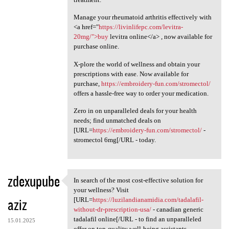
Manage your rheumatoid arthritis effectively with
<a href="
https://livinlifepc.com/levitra-
20mg/">buy
levitra online</a> , now available for
purchase online.
X-plore the world of wellness and obtain your
prescriptions with ease. Now available for
purchase,
https://embroidery-fun.com/stromectol/
offers a hassle-free way to order your medication.
Zero in on unparalleled deals for your health
needs; find unmatched deals on
[URL=
https://embroidery-fun.com/stromectol/
-
stromectol 6mg[/URL - today.
zdexupube
In search of the most cost-effective solution for
In search of the most cost
your wellness? Visit
aziz
[URL=
https://luzilandianamidia.com/tadalafil-
without-dr-prescription-usa/
- canadian generic
tadalafil online[/URL - to find an unparalleled
15.01.2025
offer on top-quality well-being assistants.