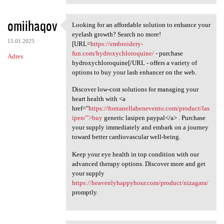
omiihaqov
Looking for an affordable solution to enhance your
Looking for an affordable
eyelash growth? Search no more!
15.01.2025
[URL=
https://embroidery-
fun.com/hydroxychloroquine/
- purchase
Adres
hydroxychloroquine[/URL - offers a variety of
options to buy your lash enhancer on the web.
Discover low-cost solutions for managing your
heart health with <a
href="
https://fontanellabenevento.com/product/las
ipen/">buy
generic lasipen paypal</a> . Purchase
your supply immediately and embark on a journey
toward better cardiovascular well-being.
Keep your eye health in top condition with our
advanced therapy options. Discover more and get
your supply
https://heavenlyhappyhour.com/product/nizagara/
promptly.