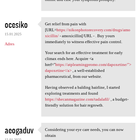
ocesiko
Get relief from pain with
Get relief from pain with
[URL=
https://nikonphotorecovery.com/drugs/amo
15.01.2025
xicillin/
- amoxicillin[/URL - . Buy yours
immediately to witness effective pain control.
Adres
Your search for an effective treatment for early
climax ends here. Acquire <a
href="
https://atplearningpromo.com/dapoxetine/">
dapoxetine</a>
, a well-established
pharmaceutical, from our website.
Having observed a balding hairline, I started
exploring treatments and found
https://shecanmagazine.com/tadalafil/
, a budget-
friendly solution for hair regrowth.
aeogaduv
Considering your eye care needs, you can now
Considering your eye care
obtain
15.01.2025