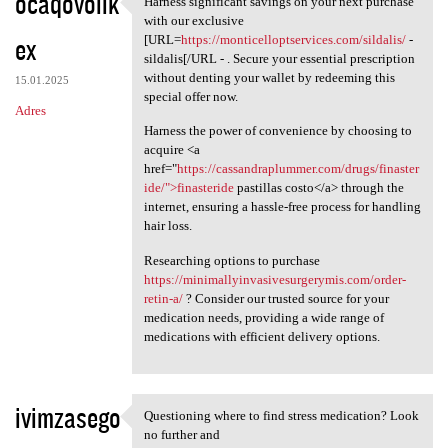
ocaqovolik
Harness significant savings on your next purchase
Harness significant savings
o
with our exclusive
ex
m
[URL=
https://monticelloptservices.com/sildalis/
-
sildalis[/URL - . Secure your essential prescription
e
without denting your wallet by redeeming this
15.01.2025
n
special offer now.
Adres
t
Harness the power of convenience by choosing to
acquire <a
a
href="
https://cassandraplummer.com/drugs/finaster
r
ide/">finasteride
pastillas costo</a> through the
internet, ensuring a hassle-free process for handling
z
hair loss.
e
Researching options to purchase
https://minimallyinvasivesurgerymis.com/order-
retin-a/
? Consider our trusted source for your
medication needs, providing a wide range of
medications with efficient delivery options.
ivimzasego
Questioning where to find stress medication? Look
Questioning where to find
no further and