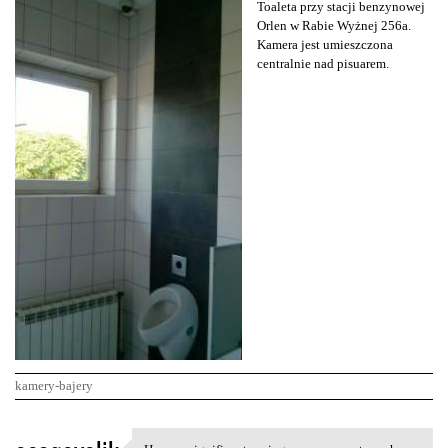
Toaleta przy stacji benzynowej
Orlen w Rabie Wyżnej 256a.
Kamera jest umieszczona
centralnie nad pisuarem.
kamery-bajery
K