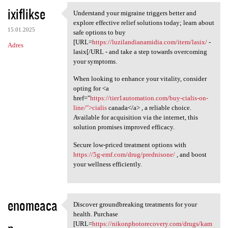
ixiflikse
Understand your migraine triggers better and
Understand your migraine
explore effective relief solutions today; learn about
15.01.2025
safe options to buy
[URL=
https://luzilandianamidia.com/item/lasix/
-
Adres
lasix[/URL - and take a step towards overcoming
your symptoms.
When looking to enhance your vitality, consider
opting for <a
href="
https://tier1automation.com/buy-cialis-on-
line/">cialis
canada</a> , a reliable choice.
Available for acquisition via the internet, this
solution promises improved efficacy.
Secure low-priced treatment options with
https://5g-emf.com/drug/prednisone/
, and boost
your wellness efficiently.
enomeaca
Discover groundbreaking treatments for your
Discover groundbreaking
health. Purchase
[URL=
https://nikonphotorecovery.com/drugs/kam