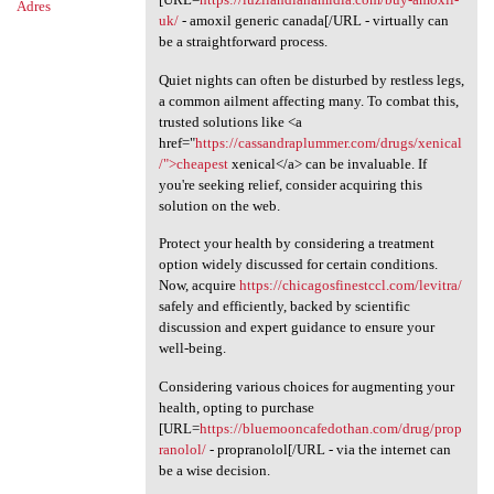
Adres
uk/
- amoxil generic canada[/URL - virtually can
be a straightforward process.
Quiet nights can often be disturbed by restless legs,
a common ailment affecting many. To combat this,
trusted solutions like <a
href="
https://cassandraplummer.com/drugs/xenical
/">cheapest
xenical</a> can be invaluable. If
you're seeking relief, consider acquiring this
solution on the web.
Protect your health by considering a treatment
option widely discussed for certain conditions.
Now, acquire
https://chicagosfinestccl.com/levitra/
safely and efficiently, backed by scientific
discussion and expert guidance to ensure your
well-being.
Considering various choices for augmenting your
health, opting to purchase
[URL=
https://bluemooncafedothan.com/drug/prop
ranolol/
- propranolol[/URL - via the internet can
be a wise decision.