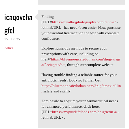
icaqoveha
Finding
Finding [URL=https:/
[URL=
https://breathejphotography.com/retin-a/
-
gfel
retin a[/URL - has never been easier. Now, purchase
your essential treatment on the web with complete
confidence.
15.01.2025
Adres
Explore numerous methods to secure your
prescriptions with ease, including <a
href="
https://bluemooncafedothan.com/drug/viagr
a/">viagra</a>
, through our complete website.
Having trouble finding a reliable source for your
antibiotic needs? Look no further. Get
https://bluemooncafedothan.com/drug/amoxicillin
/
safely and swiftly.
Zero hassle to acquire your pharmaceutical needs
for enhanced performance, click here:
[URL=
https://mypurelifefoods.com/drug/retin-a/
-
retin a[/URL - .