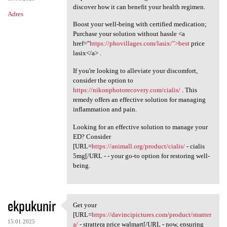
discover how it can benefit your health regimen.
Adres
Boost your well-being with certified medication;
Purchase your solution without hassle <a
href="
https://phovillages.com/lasix/">best
price
lasix</a> .
If you're looking to alleviate your discomfort,
consider the option to
https://nikonphotorecovery.com/cialis/
. This
remedy offers an effective solution for managing
inflammation and pain.
Looking for an effective solution to manage your
ED? Consider
[URL=
https://animall.org/product/cialis/
- cialis
5mg[/URL - - your go-to option for restoring well-
being.
ekpukunir
Get your
Get your [URL=https:/
[URL=
https://davincipictures.com/product/stratter
15.01.2025
a/
- strattera price walmart[/URL - now, ensuring