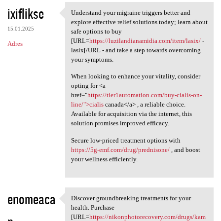
ixiflikse
Understand your migraine triggers better and
Understand your migraine
explore effective relief solutions today; learn about
15.01.2025
safe options to buy
[URL=
https://luzilandianamidia.com/item/lasix/
-
Adres
lasix[/URL - and take a step towards overcoming
your symptoms.
When looking to enhance your vitality, consider
opting for <a
href="
https://tier1automation.com/buy-cialis-on-
line/">cialis
canada</a> , a reliable choice.
Available for acquisition via the internet, this
solution promises improved efficacy.
Secure low-priced treatment options with
https://5g-emf.com/drug/prednisone/
, and boost
your wellness efficiently.
enomeaca
Discover groundbreaking treatments for your
Discover groundbreaking
health. Purchase
[URL=
https://nikonphotorecovery.com/drugs/kam