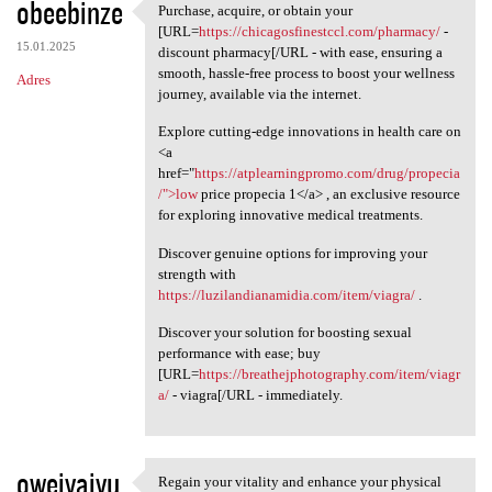
obeebinze
Purchase, acquire, or obtain your
Purchase, acquire, or obtain
[URL=
https://chicagosfinestccl.com/pharmacy/
-
15.01.2025
discount pharmacy[/URL - with ease, ensuring a
smooth, hassle-free process to boost your wellness
Adres
journey, available via the internet.
Explore cutting-edge innovations in health care on
<a
href="
https://atplearningpromo.com/drug/propecia
/">low
price propecia 1</a> , an exclusive resource
for exploring innovative medical treatments.
Discover genuine options for improving your
strength with
https://luzilandianamidia.com/item/viagra/
.
Discover your solution for boosting sexual
performance with ease; buy
[URL=
https://breathejphotography.com/item/viagr
a/
- viagra[/URL - immediately.
oweivaivu
Regain your vitality and enhance your physical