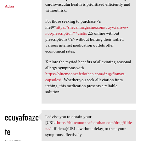
cardiovascular health is prioritized efficiently and
Adres
without risk.
For those seeking to purchase <a
href="
https://shecanmagazine.com/buy-cialis-w-
not-prescription/">cialis
2.5 online without
prescriptions</a> without hurting their wallet,
various internet medication outlets offer
economical rates.
X-plore the myriad benefits of alleviating seasonal
allergy symptoms with
https://bluemooncafedothan.com/drug/flomax-
capsules/
. Whether you seek alleviation from
itching, this medication presents a reliable
solution.
ecuyafoaze
I advise you to obtain your
I advise you to obtain your
[URL=
https://bluemooncafedothan.com/drug/filde
te
na/
- fildena[/URL - without delay, to treat your
symptoms effectively.