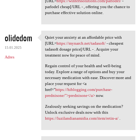
[URL=
https://winterssolutions.com/parlodel/
-
parlodel cheap[/URL - , offering you the chance to
purchase effective solution online.
olidedom
Quiet your anxiety at an affordable price with
Quiet your anxiety at an
[URL=
https://mynarch.net/tadasoft/
- cheapest
15.01.2025
tadasoft dosage price[/URL - . Acquire your
treatment now for peace of mind.
Adres
Regain control of your health and well-being
today. Explore a range of options and buy your
necessary medication with ease. Discover more and
place your request for <a
href="
https://hiblogging.com/purchase-
prednisone/">prednisone</a>
now.
Zealously seeking savings on the medication?
Unlock exclusive deals now with this
https://luzilandianamidia.com/item/retin-a/
.