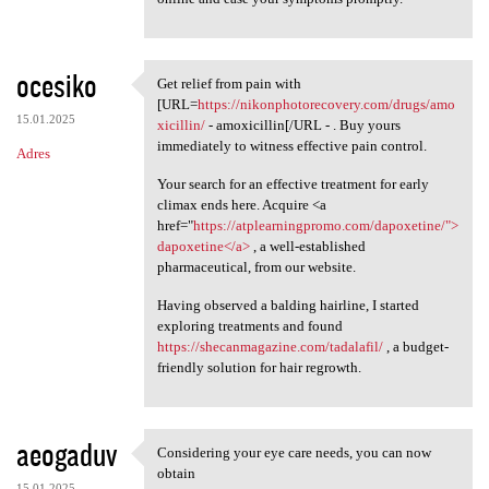
ocesiko
Get relief from pain with
Get relief from pain with
[URL=
https://nikonphotorecovery.com/drugs/amo
15.01.2025
xicillin/
- amoxicillin[/URL - . Buy yours
immediately to witness effective pain control.
Adres
Your search for an effective treatment for early
climax ends here. Acquire <a
href="
https://atplearningpromo.com/dapoxetine/">
dapoxetine</a>
, a well-established
pharmaceutical, from our website.
Having observed a balding hairline, I started
exploring treatments and found
https://shecanmagazine.com/tadalafil/
, a budget-
friendly solution for hair regrowth.
aeogaduv
Considering your eye care needs, you can now
Considering your eye care
obtain
15.01.2025