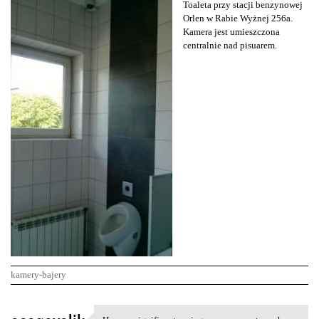
Toaleta przy stacji benzynowej
Orlen w Rabie Wyżnej 256a.
Kamera jest umieszczona
centralnie nad pisuarem.
kamery-bajery
K