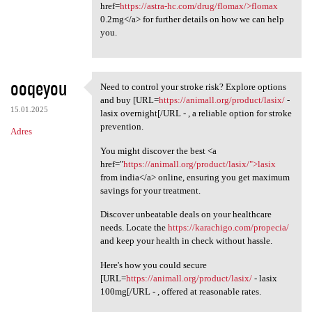
href=
https://astra-hc.com/drug/flomax/>flomax
0.2mg</a> for further details on how we can help
you.
ooqeyou
Need to control your stroke risk? Explore options
Need to control your stroke
and buy [URL=
https://animall.org/product/lasix/
-
15.01.2025
lasix overnight[/URL - , a reliable option for stroke
prevention.
Adres
You might discover the best <a
href="
https://animall.org/product/lasix/">lasix
from india</a> online, ensuring you get maximum
savings for your treatment.
Discover unbeatable deals on your healthcare
needs. Locate the
https://karachigo.com/propecia/
and keep your health in check without hassle.
Here's how you could secure
[URL=
https://animall.org/product/lasix/
- lasix
100mg[/URL - , offered at reasonable rates.