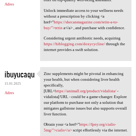
Adres
Unlock immediate access to your wellness needs
without a prescription by clicking <a
href="
https://shecanmagazine.com/retin-a-to-
buy/">retin
a</a> , and purchase with confidence.
Considering urgent antibiotic needs, acquiring
https://hiblogging.com/doxycycline/
through the
internet provides a swift solution.
ibuyucaqu
Zinc supplements might be pivotal in enhancing
Zinc supplements might be
your health, but when considering liver health
15.01.2025
specifically,
[URL=
https://animall.org/product/vidalista/
-
Adres
vidalista[/URL - could be a game-changer. Explore
our platform to purchase not only a solution that
mitigates gallstone issues but also supports overall
liver function.
Obtain your <a href="
https://fpny.org/cialis-
5mg/">cialis</a>
script effortlessly via the internet.