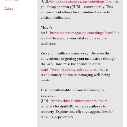
[URL=
https://shecanmagazine.com/drugs/pharmac
y/
- cheap pharmacy[/URL - conveniently. This
Adres
advancement allows for streamlined access to
critical medication.
Visit <a
href="
https://shecanmagazine.com/drugs/lasix/">la
six</a>
to acquire your vital cardiovascular
medicine.
Zap your health concerns away! Discover the
convenience of getting your medication through
the web. Don't miss the chance to order
https://breathejphotography.com/retin-a/
, a
revolutionary option in managing well-being
needs.
Discover affordable options for managing
addiction;
[URL=
https://chicagosfinestccl.com/levitra-
tablets/
- levitra[/URL - offers a pathway to
recovery. Explore cost-effective approaches for
tackling dependency.