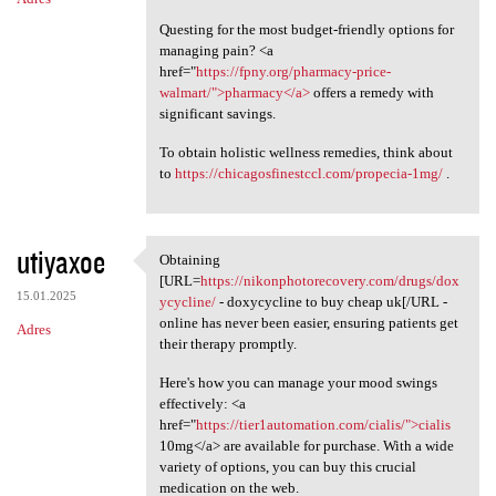
Questing for the most budget-friendly options for
managing pain? <a
href="
https://fpny.org/pharmacy-price-
walmart/">pharmacy</a>
offers a remedy with
significant savings.
To obtain holistic wellness remedies, think about
to
https://chicagosfinestccl.com/propecia-1mg/
.
utiyaxoe
Obtaining
Obtaining [URL=https:/
[URL=
https://nikonphotorecovery.com/drugs/dox
15.01.2025
ycycline/
- doxycycline to buy cheap uk[/URL -
online has never been easier, ensuring patients get
Adres
their therapy promptly.
Here's how you can manage your mood swings
effectively: <a
href="
https://tier1automation.com/cialis/">cialis
10mg</a> are available for purchase. With a wide
variety of options, you can buy this crucial
medication on the web.