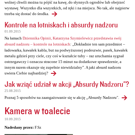
wolnej chwili można tu pójść na kawę, do słynnych ogrodów lub obejrzeć
wystawę. Wszystko dla wszystkich, od ręki i na miejscu. No tak, ale najpierw
trzeba się dostać do środka.
Kontrole na lotniskach i absurdy nadzoru
01.09.2015
Na łamach
Dziennika Opinii, Katarzyna Szymielewicz przedstawia swój
absurd nadzoru – kontrole na lotniskach
: „Dokładnie ten sam przedmiot –
ładowarka, kawałek kabla, but na podwyższonej podeszwie, pasek, kawałek
metalu gdzieś przy ciele, czy coś w kształcie tuby – raz uruchamia sygnał
ostrzegawczy i oznacza stracone 15 minut na dodatkowe sprawdzenie, a
innym razem okazuje się zupełnie niewidzialny”. A jaki absurd nadzoru
uwiera Ciebie najbardziej?
Jak wziąć udział w akcji „Absurdy Nadzoru"?
25.08.2015
Poznaj 5 sposobów na zaangażowanie się w akcję „Absurdy Nadzoru".
Kamera w toalecie
10.09.2015
Nadesłany przez:
F.Sz