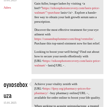
15.01.2025
Gain fuller, longer lashes by visiting <a
Adres
href="
https://nikonphotorecovery.com/lasix-price-
walmart/">purchase
lasix</a> . Explore a hassle-
free way to obtain your lash growth serum sans a
prescription.
Discover the most effective treatment for your eye
ailment with
https://cassandraplummer.com/drug/ventolin/
.
Purchase this top-rated ointment now for fast relief.
Looking to boost your well-being? Find out about
how to secure your needs effortlessly with
[URL=
https://nikonphotorecovery.com/lasix-price-
walmart/
- lasix[/URL - .
oyxosebox
Achieve your vitality zenith with
Achieve your vitality zenith
[URL=
https://fpny.org/pharmacy-prices-for-
uza
pharmacy/
- buy pharmacy online[/URL - ,
available for order online to boost your life quality.
15.01.2025
When seeking to acquire spironolactone, a trusted