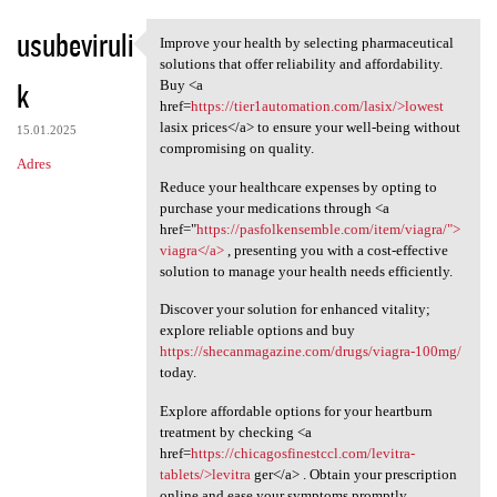
usubeviruli
Improve your health by selecting pharmaceutical
Improve your health by
solutions that offer reliability and affordability.
k
Buy <a
href=
https://tier1automation.com/lasix/>lowest
lasix prices</a> to ensure your well-being without
15.01.2025
compromising on quality.
Adres
Reduce your healthcare expenses by opting to
purchase your medications through <a
href="
https://pasfolkensemble.com/item/viagra/">
viagra</a>
, presenting you with a cost-effective
solution to manage your health needs efficiently.
Discover your solution for enhanced vitality;
explore reliable options and buy
https://shecanmagazine.com/drugs/viagra-100mg/
today.
Explore affordable options for your heartburn
treatment by checking <a
href=
https://chicagosfinestccl.com/levitra-
tablets/>levitra
ger</a> . Obtain your prescription
online and ease your symptoms promptly.