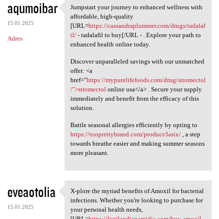
aqumoibar
Jumpstart your journey to enhanced wellness with
Jumpstart your journey to
affordable, high-quality
15.01.2025
[URL=
https://cassandraplummer.com/drugs/tadalaf
il/
- tadalafil to buy[/URL - . Explore your path to
Adres
enhanced health online today.
Discover unparalleled savings with our unmatched
offer: <a
href="
https://mypurelifefoods.com/drug/stromectol
/">stromectol
online usa</a> . Secure your supply
immediately and benefit from the efficacy of this
solution.
Battle seasonal allergies efficiently by opting to
https://tooprettybrand.com/product/lasix/
, a step
towards breathe easier and making summer seasons
more pleasant.
eveaotolia
X-plore the myriad benefits of Amoxil for bacterial
X-plore the myriad benefits
infections. Whether you're looking to purchase for
15.01.2025
your personal health needs,
[URL=
https://luzilandianamidia.com/buy-amoxil-