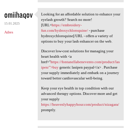
omiihaqov
Looking for an affordable solution to enhance your
Looking for an affordable
eyelash growth? Search no more!
15.01.2025
[URL=
https://embroidery-
fun.com/hydroxychloroquine/
- purchase
Adres
hydroxychloroquine[/URL - offers a variety of
options to buy your lash enhancer on the web.
Discover low-cost solutions for managing your
heart health with <a
href="
https://fontanellabenevento.com/product/las
ipen/">buy
generic lasipen paypal</a> . Purchase
your supply immediately and embark on a journey
toward better cardiovascular well-being.
Keep your eye health in top condition with our
advanced therapy options. Discover more and get
your supply
https://heavenlyhappyhour.com/product/nizagara/
promptly.