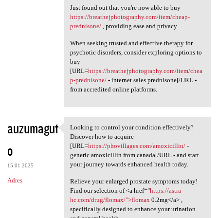
Just found out that you're now able to buy
https://breathejphotography.com/item/cheap-
prednisone/
, providing ease and privacy.
When seeking trusted and effective therapy for
psychotic disorders, consider exploring options to
buy
[URL=
https://breathejphotography.com/item/chea
p-prednisone/
- internet sales prednisone[/URL -
from accredited online platforms.
auzumagut
Looking to control your condition effectively?
Looking to control your
Discover how to acquire
o
[URL=
https://phovillages.com/amoxicillin/
-
generic amoxicillin from canada[/URL - and start
your journey towards enhanced health today.
15.01.2025
Adres
Relieve your enlarged prostate symptoms today!
Find our selection of <a href="
https://astra-
hc.com/drug/flomax/">flomax
0.2mg</a> ,
specifically designed to enhance your urination