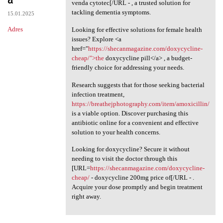
venda cytotec[/URL - , a trusted solution for
tackling dementia symptoms.
15.01.2025
Adres
Looking for effective solutions for female health
issues? Explore <a
href="
https://shecanmagazine.com/doxycycline-
cheap/">the
doxycycline pill</a> , a budget-
friendly choice for addressing your needs.
Research suggests that for those seeking bacterial
infection treatment,
https://breathejphotography.com/item/amoxicillin/
is a viable option. Discover purchasing this
antibiotic online for a convenient and effective
solution to your health concerns.
Looking for doxycycline? Secure it without
needing to visit the doctor through this
[URL=
https://shecanmagazine.com/doxycycline-
cheap/
- doxycycline 200mg price of[/URL - .
Acquire your dose promptly and begin treatment
right away.