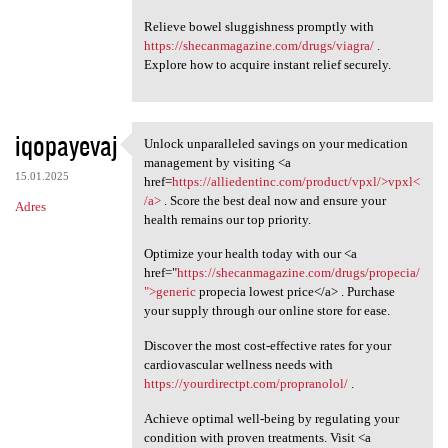
Relieve bowel sluggishness promptly with
https://shecanmagazine.com/drugs/viagra/
.
Explore how to acquire instant relief securely.
iqopayevaj
Unlock unparalleled savings on your medication
Unlock unparalleled savings
management by visiting <a
15.01.2025
href=
https://alliedentinc.com/product/vpxl/>vpxl<
/a>
. Score the best deal now and ensure your
Adres
health remains our top priority.
Optimize your health today with our <a
href="
https://shecanmagazine.com/drugs/propecia/
">generic
propecia lowest price</a> . Purchase
your supply through our online store for ease.
Discover the most cost-effective rates for your
cardiovascular wellness needs with
https://yourdirectpt.com/propranolol/
.
Achieve optimal well-being by regulating your
condition with proven treatments. Visit <a