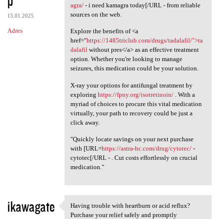
p
agra/
- i need kamagra today[/URL - from reliable
sources on the web.
15.01.2025
Adres
Explore the benefits of <a
href="
https://1485triclub.com/drugs/tadalafil/">ta
dalafil
without pres</a> as an effective treatment
option. Whether you're looking to manage
seizures, this medication could be your solution.
X-ray your options for antifungal treatment by
exploring
https://fpny.org/isotretinoin/
. With a
myriad of choices to procure this vital medication
virtually, your path to recovery could be just a
click away.
"Quickly locate savings on your next purchase
with [URL=
https://astra-hc.com/drug/cytotec/
-
cytotec[/URL - . Cut costs effortlessly on crucial
medication."
ikawagate
Having trouble with heartburn or acid reflux?
Having trouble with heartburn
Purchase your relief safely and promptly