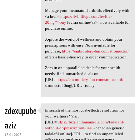
Manage your rheumatoid arthritis effectively with
<a href="
https://livinlifepc.com/levitra-
20mg/">buy
levitra online</a> , now available for
purchase online.
X-plore the world of wellness and obtain your
prescriptions with ease. Now available for
purchase,
https://embroidery-fun.com/stromectol/
offers a hassle-free way to order your medication.
Zero in on unparalleled deals for your health
needs; find unmatched deals on
[URL=
https://embroidery-fun.com/stromectol/
-
stromectol 6mg[/URL - today.
zdexupube
In search of the most cost-effective solution for
In search of the most cost
your wellness? Visit
aziz
[URL=
https://luzilandianamidia.com/tadalafil-
without-dr-prescription-usa/
- canadian generic
tadalafil online[/URL - to find an unparalleled
15.01.2025
offer on top-quality well-being assistants.