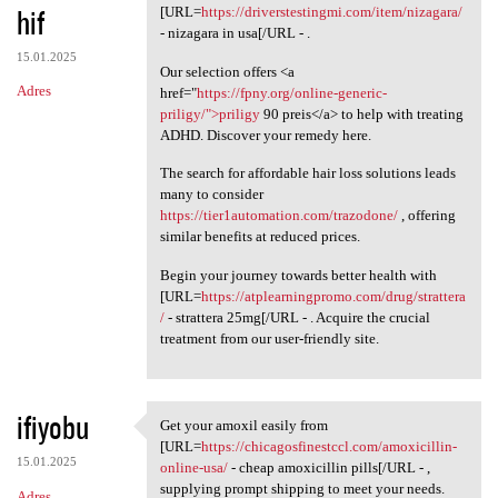
hif
[URL=
https://driverstestingmi.com/item/nizagara/
- nizagara in usa[/URL - .
15.01.2025
Our selection offers <a
Adres
href="
https://fpny.org/online-generic-
priligy/">priligy
90 preis</a> to help with treating
ADHD. Discover your remedy here.
The search for affordable hair loss solutions leads
many to consider
https://tier1automation.com/trazodone/
, offering
similar benefits at reduced prices.
Begin your journey towards better health with
[URL=
https://atplearningpromo.com/drug/strattera
/
- strattera 25mg[/URL - . Acquire the crucial
treatment from our user-friendly site.
ifiyobu
Get your amoxil easily from
Get your amoxil easily from
[URL=
https://chicagosfinestccl.com/amoxicillin-
15.01.2025
online-usa/
- cheap amoxicillin pills[/URL - ,
supplying prompt shipping to meet your needs.
Adres