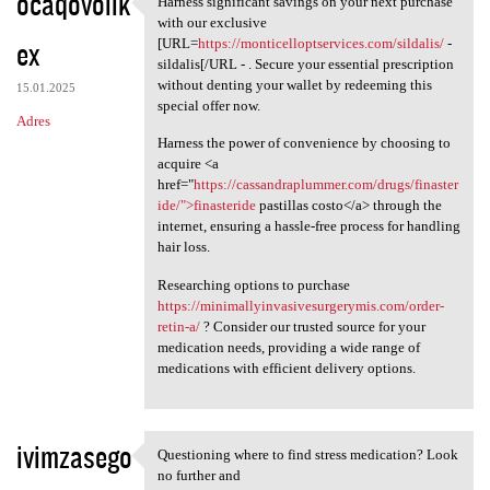
ocaqovolik
Harness significant savings on your next purchase
Harness significant savings
o
with our exclusive
ex
m
[URL=
https://monticelloptservices.com/sildalis/
-
sildalis[/URL - . Secure your essential prescription
e
without denting your wallet by redeeming this
15.01.2025
n
special offer now.
Adres
t
Harness the power of convenience by choosing to
acquire <a
a
href="
https://cassandraplummer.com/drugs/finaster
r
ide/">finasteride
pastillas costo</a> through the
internet, ensuring a hassle-free process for handling
z
hair loss.
e
Researching options to purchase
https://minimallyinvasivesurgerymis.com/order-
retin-a/
? Consider our trusted source for your
medication needs, providing a wide range of
medications with efficient delivery options.
ivimzasego
Questioning where to find stress medication? Look
Questioning where to find
no further and