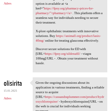
Adres
option is available at <a
href="
https://fpny.org/pharmacy-prices-for-
pharmacy/">pharmacy</a>
. This platform offers a
seamless way for individuals needing to secure
their treatment.
X-plore ophthalmic treatments with innovative
solutions. Buy
https://animall.org/product/lasix-
40mg/
online for treating glaucoma effectively.
Discover secure solutions for ED with
[URL=
https://fpny.org/sildenafil/
- viagra
100mg[/URL - . Obtain your treatment without
hassle.
olisirita
Given the ongoing discussions about its
Given the ongoing discussions
application in various treatments, finding a reliable
15.01.2025
source to acquire
[URL=
https://cassandraplummer.com/product/hydr
Adres
oxychloroquine/
- hydroxychloroquine[/URL - on
the web is crucial for individuals seeking
treatment.