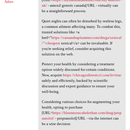
Adres
uk/
- amoxil generic canada[/URL - virtually can
be a straightforward process.
Quiet nights can often be disturbed by restless legs,
a common ailment affecting many. To combat this,
trusted solutions like <a
href="
https://cassandraplummer.com/drugs/xenical
/">cheapest
xenical</a> can be invaluable. If
you're seeking relief, consider acquiring this
solution on the web.
Protect your health by considering a treatment
option widely discussed for certain conditions.
Now, acquire
https://chicagosfinestccl.com/levitra/
safely and efficiently, backed by scientific
discussion and expert guidance to ensure your
well-being.
Considering various choices for augmenting your
health, opting to purchase
[URL=
https://bluemooncafedothan.com/drug/prop
ranolol/
- propranolol[/URL - via the internet can
be a wise decision.