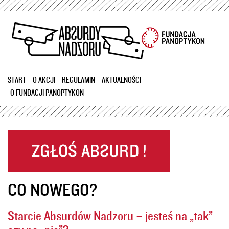
Przejdź
do
treści
START
O AKCJI
REGULAMIN
AKTUALNOŚCI
O FUNDACJI PANOPTYKON
CO NOWEGO?
Starcie Absurdów Nadzoru – jesteś na „tak”