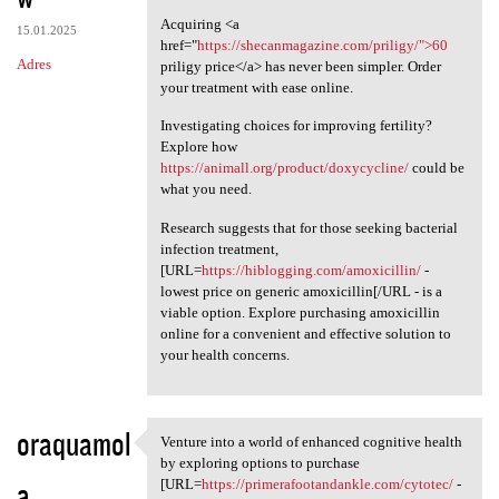
Acquiring <a
15.01.2025
href="
https://shecanmagazine.com/priligy/">60
Adres
priligy price</a> has never been simpler. Order
your treatment with ease online.
Investigating choices for improving fertility?
Explore how
https://animall.org/product/doxycycline/
could be
what you need.
Research suggests that for those seeking bacterial
infection treatment,
[URL=
https://hiblogging.com/amoxicillin/
-
lowest price on generic amoxicillin[/URL - is a
viable option. Explore purchasing amoxicillin
online for a convenient and effective solution to
your health concerns.
oraquamol
Venture into a world of enhanced cognitive health
Venture into a world of
by exploring options to purchase
a
[URL=
https://primerafootandankle.com/cytotec/
-