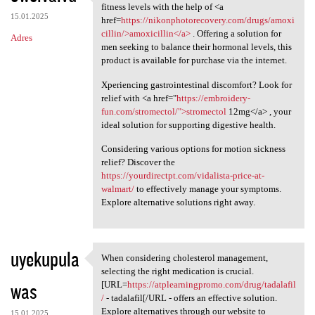
Regain your vitality and
fitness levels with the help of <a
15.01.2025
href=
https://nikonphotorecovery.com/drugs/amoxi
cillin/>amoxicillin</a>
. Offering a solution for
Adres
men seeking to balance their hormonal levels, this
product is available for purchase via the internet.
Xperiencing gastrointestinal discomfort? Look for
relief with <a href="
https://embroidery-
fun.com/stromectol/">stromectol
12mg</a> , your
ideal solution for supporting digestive health.
Considering various options for motion sickness
relief? Discover the
https://yourdirectpt.com/vidalista-price-at-
walmart/
to effectively manage your symptoms.
Explore alternative solutions right away.
uyekupula
When considering cholesterol management,
When considering cholesterol
selecting the right medication is crucial.
was
[URL=
https://atplearningpromo.com/drug/tadalafil
/
- tadalafil[/URL - offers an effective solution.
Explore alternatives through our website to
15.01.2025