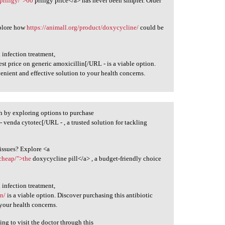
priligy/">60
priligy price</a> has never been simpler. Order
xplore how
https://animall.org/product/doxycycline/
could be
 infection treatment,
est price on generic amoxicillin[/URL - is a viable option.
enient and effective solution to your health concerns.
h by exploring options to purchase
- venda cytotec[/URL - , a trusted solution for tackling
 issues? Explore <a
cheap/">the
doxycycline pill</a> , a budget-friendly choice
 infection treatment,
in/
is a viable option. Discover purchasing this antibiotic
 your health concerns.
ng to visit the doctor through this