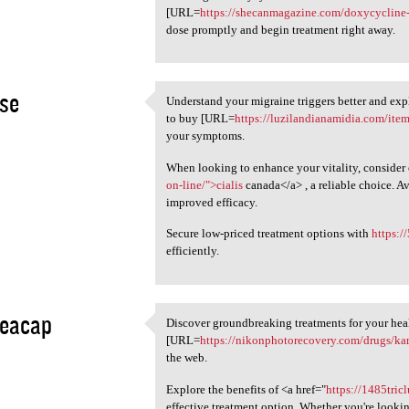
[URL=
https://shecanmagazine.com/doxycycline
dose promptly and begin treatment right away.
kse
Understand your migraine triggers better and expl
Understand your migraine
to buy [URL=
https://luzilandianamidia.com/item
5
your symptoms.
When looking to enhance your vitality, consider 
on-line/">cialis
canada</a> , a reliable choice. Av
improved efficacy.
Secure low-priced treatment options with
https:/
efficiently.
eacap
Discover groundbreaking treatments for your hea
Discover groundbreaking
[URL=
https://nikonphotorecovery.com/drugs/ka
5
the web.
Explore the benefits of <a href="
https://1485tric
effective treatment option. Whether you're looki