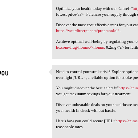
Optimize your health today with our <a href="
ht
lowest price</a> . Purchase your supply through o
Discover the most cost-effective rates for your c
https://yourdirectpt.com/propranolol/
.
Achieve optimal well-being by regulating your co
hc.com/drug/flomax/>flomax
0.2mg</a> for furth
you
Need to control your stroke risk? Explore optio
Need to control your stroke
overnight[/URL - , a reliable option for stroke pr
5
You might discover the best <a href="
https://ani
you get maximum savings for your treatment.
Discover unbeatable deals on your healthcare ne
your health in check without hassle.
Here's how you could secure [URL=
https://anima
reasonable rates.