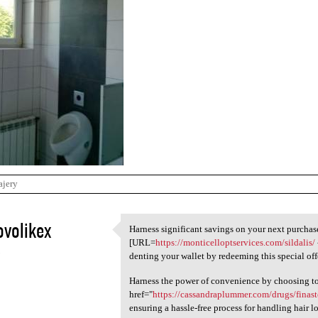
ajery
volikex
Harness significant savings on your next purchas
Harness significant savings
[URL=
https://monticelloptservices.com/sildalis/
5
denting your wallet by redeeming this special off
Harness the power of convenience by choosing to
href="
https://cassandraplummer.com/drugs/finaste
ensuring a hassle-free process for handling hair lo