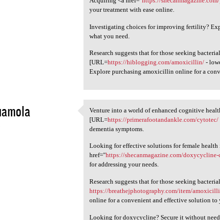
Acquiring <a href="
https://shecanmagazine.com/
your treatment with ease online.
Investigating choices for improving fertility? E
what you need.
Research suggests that for those seeking bacterial
[URL=
https://hiblogging.com/amoxicillin/
- low
Explore purchasing amoxicillin online for a conv
uamola
Venture into a world of enhanced cognitive healt
Venture into a world of
[URL=
https://primerafootandankle.com/cytotec/
5
dementia symptoms.
Looking for effective solutions for female health
href="
https://shecanmagazine.com/doxycycline-
for addressing your needs.
Research suggests that for those seeking bacterial
https://breathejphotography.com/item/amoxicill
online for a convenient and effective solution to
Looking for doxycycline? Secure it without needi