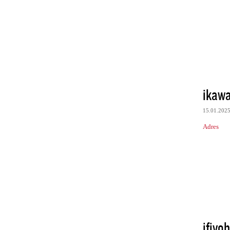
ikawa
15.01.202
Adres
ifiyo