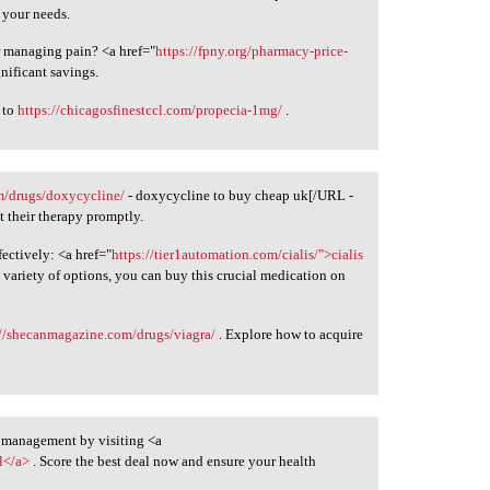
 your needs.
r managing pain? <a href="
https://fpny.org/pharmacy-price-
nificant savings.
t to
https://chicagosfinestccl.com/propecia-1mg/
.
m/drugs/doxycycline/
- doxycycline to buy cheap uk[/URL -
t their therapy promptly.
ectively: <a href="
https://tier1automation.com/cialis/">cialis
 variety of options, you can buy this crucial medication on
://shecanmagazine.com/drugs/viagra/
. Explore how to acquire
 management by visiting <a
l</a>
. Score the best deal now and ensure your health