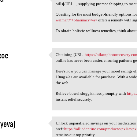
Get your amoxil easily from
pills[/URL - , supplying prompt shipping to meet
5
Questing for the most budget-friendly options fo
walmart/">pharmacy</a>
offers a remedy with sig
To obtain holistic wellness remedies, think abou
xoe
Obtaining [URL=
https://nikonphotorecovery.co
Obtaining [URL=https:/
online has never been easier, ensuring patients ge
5
Here's how you can manage your mood swings eff
10mg</a> are available for purchase. With a wide
the web.
Relieve bowel sluggishness promptly with
https
instant relief securely.
yevaj
Unlock unparalleled savings on your medication
Unlock unparalleled savings
href=
https://alliedentinc.com/product/vpxl/>vpx
5
remains our top priority.