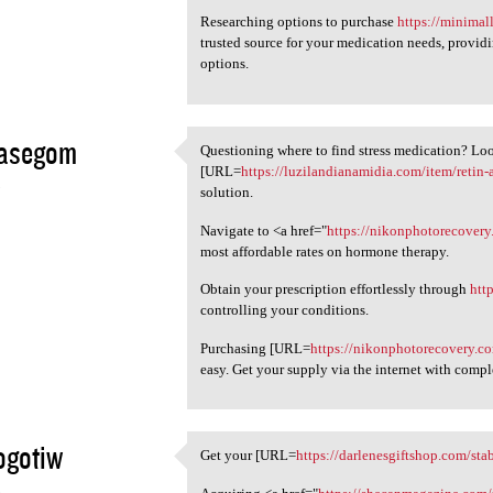
Researching options to purchase
https://minimal
trusted source for your medication needs, providi
options.
zasegom
Questioning where to find stress medication? Loo
Questioning where to find
[URL=
https://luzilandianamidia.com/item/retin-
5
solution.
Navigate to <a href="
https://nikonphotorecover
most affordable rates on hormone therapy.
Obtain your prescription effortlessly through
htt
controlling your conditions.
Purchasing [URL=
https://nikonphotorecovery.c
easy. Get your supply via the internet with comp
ogotiw
Get your [URL=
https://darlenesgiftshop.com/sta
Get your [URL=https:/
5