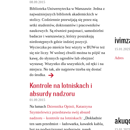
t
08.09.2015
a
Biblioteka Uniwersytecka w Warszawie. Jedna z
najważniejszych bibliotek akademickich w
r
stolicy. Codziennie przewijają się przez nią
z
setki studentów, doktorantów i pracowników
naukowych. Są również pasjonaci, samodzielni
e
badacze i warszawiacy, którzy poszukują
ivim
niedostępnych gdzie indziej pozycji.
Wycieczka po mieście bez wizyty w BUW-ie też
15.01.202
się nie liczy. W wolnej chwili można tu pójść na
Adres
kawę, do słynnych ogrodów lub obejrzeć
wystawę. Wszystko dla wszystkich, od ręki i na
miejscu. No tak, ale najpierw trzeba się dostać
do środka.
Kontrole na lotniskach i
absurdy nadzoru
01.09.2015
Na łamach
Dziennika Opinii, Katarzyna
Szymielewicz przedstawia swój absurd
akuq
nadzoru – kontrole na lotniskach
: „Dokładnie
ten sam przedmiot – ładowarka, kawałek kabla,
but na podwyższonej podeszwie, pasek,
15.01.202