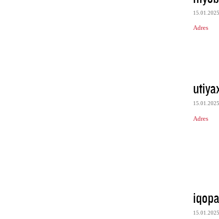
15.01.202
Adres
utiya
15.01.202
Adres
iqopa
15.01.202