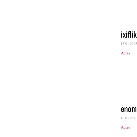
ixifli
15.01.202
Adres
enom
15.01.202
Adres