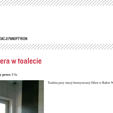
Przejdź
do
treści
DACJI PANOPTYKON
ra w toalecie
5
y przez:
F.Sz
Toaleta przy stacji benzynowej Orlen w Rabie 