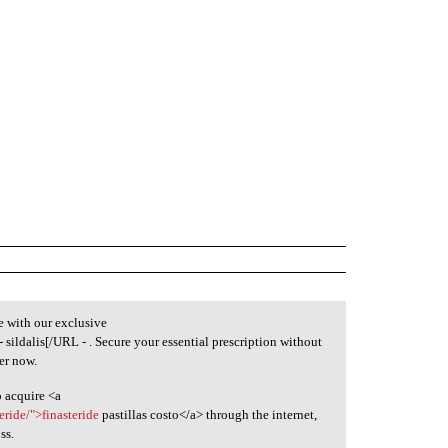
e with our exclusive
- sildalis[/URL - . Secure your essential prescription without
er now.
 acquire <a
ride/">finasteride
pastillas costo</a> through the internet,
ss.