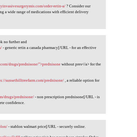
lyinvasivesurgerymis.com/order-retin-a/
? Consider our
ng a wide range of medications with efficient delivery
k no further and
a/
- generic retin a canada pharmacy[/URL - for an effective
y.com/drugs/prednisone/">prednisone
without pres</a> for the
ps://sunsethilltreefarm.com/prednisone/
, a reliable option for
om/drugs/prednisone/
- non prescription prednisone[/URL - is
lete confidence.
blon/
- stablon walmart price[/URL - securely online.