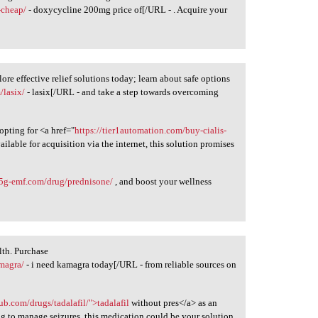
-cheap/
- doxycycline 200mg price of[/URL - . Acquire your
ore effective relief solutions today; learn about safe options
/lasix/
- lasix[/URL - and take a step towards overcoming
opting for <a href="
https://tier1automation.com/buy-cialis-
ailable for acquisition via the internet, this solution promises
/5g-emf.com/drug/prednisone/
, and boost your wellness
lth. Purchase
magra/
- i need kamagra today[/URL - from reliable sources on
lub.com/drugs/tadalafil/">tadalafil
without pres</a> as an
ng to manage seizures, this medication could be your solution.