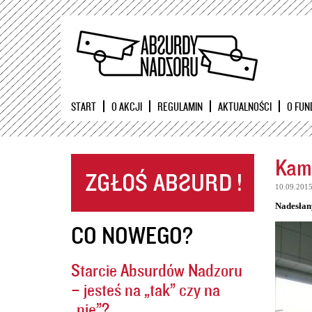
START
O AKCJI
REGULAMIN
AKTUALNOŚCI
O FUN
Kame
10.09.201
Nadesłan
CO NOWEGO?
Starcie Absurdów Nadzoru
– jesteś na „tak” czy na
„nie”?