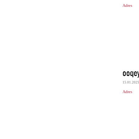
Adres
ooqe
15.01.202
Adres