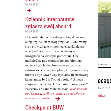
03.10.2015
Dziennik Internautów
zgłasza swój absurd
08.09.2015
Dziennik Internautów dołączył się do naszej
akcji i zgłosił nam swój przykład: „Oburzamy
się na inwigilację w internecie, na działania
amerykańskich służb, ale co wiemy o
inwigilacji na własnym podwórku? Czy
myślałeś, że gdy stoisz sobie pod blokiem,
kamery-b
możesz być ciągle obserwowany np. przez
człowieka ze straży miejskiej, który siedzi przy
biurku i pije kawę? Czy myślałeś, ile naprawdę
K
ocaqo
kamer może być w Twojej okolicy? A może
o
spojrzysz na mapkę, która może to ukazywać?”.
15.01.202
Polecamy artykuł Marcina Maja:
Ktoś nasikał
m
pod kamerą, czyli inwigilacja z perspektywy
Adres
e
własnego podwórka
.
n
Checkpoint BUW