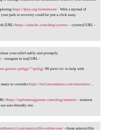
xploring
https://fpny.org/isotretinoin/
. With a myriad of
, your path to recovery could be just a click away.
with [URL=
https://astra-hc.com/drug/cytotec/
- cytotec[/URL -
chase your relief safely and promptly
a/
- nizagara in usa[/URL - .
ine-generic-priligy/">priligy
90 preis</a> to help with
ds many to consider
https://tier1automation.com/trazodone/
,
[URL=
https://atplearningpromo.com/drug/strattera/
- strattera
our user-friendly site.
gosfinestccl.com/amoxicillin-online-usa/
- cheap amoxicillin