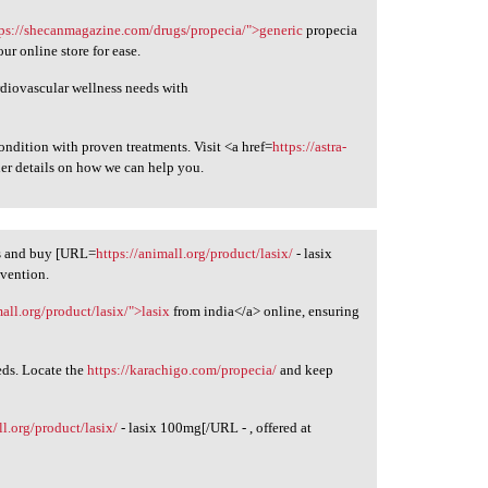
tps://shecanmagazine.com/drugs/propecia/">generic
propecia
ur online store for ease.
ardiovascular wellness needs with
ndition with proven treatments. Visit <a href=
https://astra-
er details on how we can help you.
ns and buy [URL=
https://animall.org/product/lasix/
- lasix
evention.
mall.org/product/lasix/">lasix
from india</a> online, ensuring
eds. Locate the
https://karachigo.com/propecia/
and keep
ll.org/product/lasix/
- lasix 100mg[/URL - , offered at