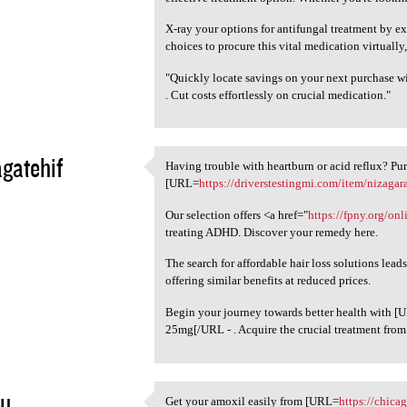
X-ray your options for antifungal treatment by e
choices to procure this vital medication virtually
"Quickly locate savings on your next purchase 
. Cut costs effortlessly on crucial medication."
gatehif
Having trouble with heartburn or acid reflux? Pur
Having trouble with heartburn
[URL=
https://driverstestingmi.com/item/nizagar
5
Our selection offers <a href="
https://fpny.org/onl
treating ADHD. Discover your remedy here.
The search for affordable hair loss solutions lea
offering similar benefits at reduced prices.
Begin your journey towards better health with 
25mg[/URL - . Acquire the crucial treatment from 
bu
Get your amoxil easily from [URL=
https://chica