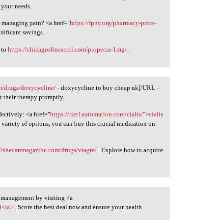
 your needs.
r managing pain? <a href="
https://fpny.org/pharmacy-price-
nificant savings.
t to
https://chicagosfinestccl.com/propecia-1mg/
.
m/drugs/doxycycline/
- doxycycline to buy cheap uk[/URL -
t their therapy promptly.
ectively: <a href="
https://tier1automation.com/cialis/">cialis
 variety of options, you can buy this crucial medication on
://shecanmagazine.com/drugs/viagra/
. Explore how to acquire
 management by visiting <a
l</a>
. Score the best deal now and ensure your health