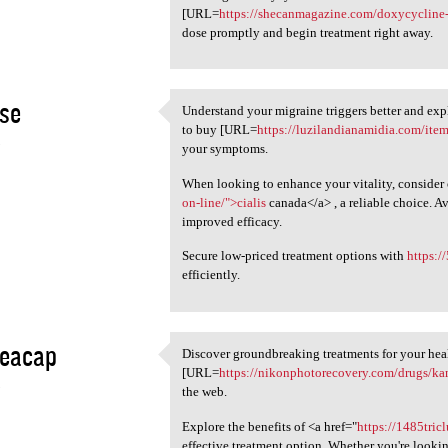
[URL=
https://shecanmagazine.com/doxycycline
dose promptly and begin treatment right away.
kse
Understand your migraine triggers better and expl
Understand your migraine
to buy [URL=
https://luzilandianamidia.com/item
5
your symptoms.
When looking to enhance your vitality, consider 
on-line/">cialis
canada</a> , a reliable choice. Av
improved efficacy.
Secure low-priced treatment options with
https:/
efficiently.
eacap
Discover groundbreaking treatments for your hea
Discover groundbreaking
[URL=
https://nikonphotorecovery.com/drugs/ka
5
the web.
Explore the benefits of <a href="
https://1485tric
effective treatment option. Whether you're looki