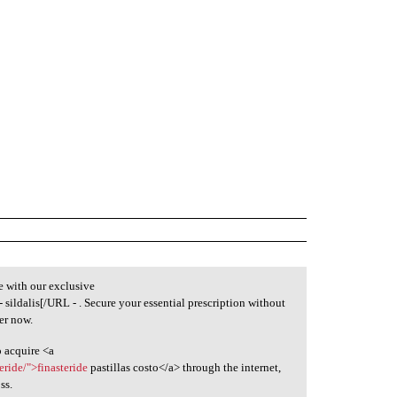
e with our exclusive
- sildalis[/URL - . Secure your essential prescription without
er now.
 acquire <a
ride/">finasteride
pastillas costo</a> through the internet,
ss.