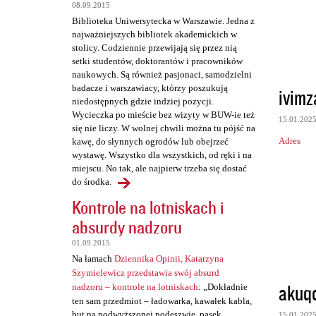
t
08.09.2015
a
Biblioteka Uniwersytecka w Warszawie. Jedna z
najważniejszych bibliotek akademickich w
r
stolicy. Codziennie przewijają się przez nią
z
setki studentów, doktorantów i pracowników
naukowych. Są również pasjonaci, samodzielni
e
badacze i warszawiacy, którzy poszukują
ivim
niedostępnych gdzie indziej pozycji.
Wycieczka po mieście bez wizyty w BUW-ie też
15.01.202
się nie liczy. W wolnej chwili można tu pójść na
Adres
kawę, do słynnych ogrodów lub obejrzeć
wystawę. Wszystko dla wszystkich, od ręki i na
miejscu. No tak, ale najpierw trzeba się dostać
do środka.
Kontrole na lotniskach i
absurdy nadzoru
01.09.2015
Na łamach
Dziennika Opinii, Katarzyna
Szymielewicz przedstawia swój absurd
akuq
nadzoru – kontrole na lotniskach
: „Dokładnie
ten sam przedmiot – ładowarka, kawałek kabla,
but na podwyższonej podeszwie, pasek,
15.01.202