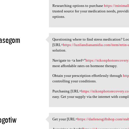
Researching options to purchase
https://minimal
trusted source for your medication needs, providi
options.
zasegom
Questioning where to find stress medication? Loo
Questioning where to find
[URL=
https://luzilandianamidia.com/item/retin-
5
solution.
Navigate to <a href="
https://nikonphotorecover
most affordable rates on hormone therapy.
Obtain your prescription effortlessly through
htt
controlling your conditions.
Purchasing [URL=
https://nikonphotorecovery.c
easy. Get your supply via the internet with comp
ogotiw
Get your [URL=
https://darlenesgiftshop.com/sta
Get your [URL=https:/
5