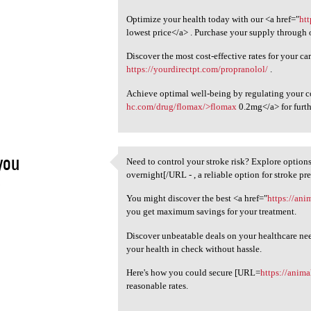
Optimize your health today with our <a href="
ht
lowest price</a> . Purchase your supply through o
Discover the most cost-effective rates for your c
https://yourdirectpt.com/propranolol/
.
Achieve optimal well-being by regulating your co
hc.com/drug/flomax/>flomax
0.2mg</a> for furth
you
Need to control your stroke risk? Explore optio
Need to control your stroke
overnight[/URL - , a reliable option for stroke pr
5
You might discover the best <a href="
https://ani
you get maximum savings for your treatment.
Discover unbeatable deals on your healthcare ne
your health in check without hassle.
Here's how you could secure [URL=
https://anima
reasonable rates.