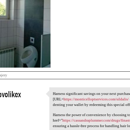
ajery
volikex
Harness significant savings on your next purchas
Harness significant savings
[URL=
https://monticelloptservices.com/sildalis/
5
denting your wallet by redeeming this special off
Harness the power of convenience by choosing to
href="
https://cassandraplummer.com/drugs/finaste
ensuring a hassle-free process for handling hair lo