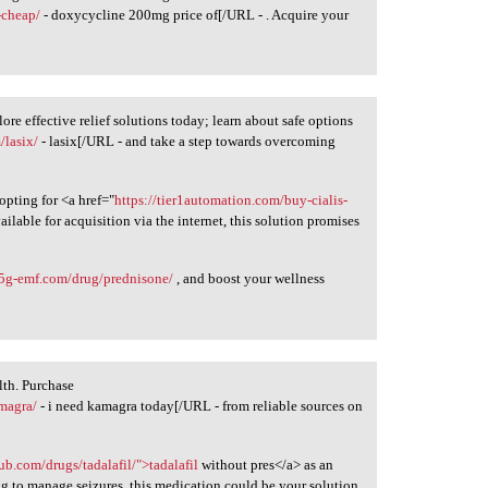
-cheap/
- doxycycline 200mg price of[/URL - . Acquire your
ore effective relief solutions today; learn about safe options
/lasix/
- lasix[/URL - and take a step towards overcoming
opting for <a href="
https://tier1automation.com/buy-cialis-
ailable for acquisition via the internet, this solution promises
/5g-emf.com/drug/prednisone/
, and boost your wellness
lth. Purchase
magra/
- i need kamagra today[/URL - from reliable sources on
lub.com/drugs/tadalafil/">tadalafil
without pres</a> as an
ng to manage seizures, this medication could be your solution.