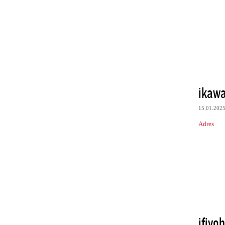
ikawa
15.01.202
Adres
ifiyo