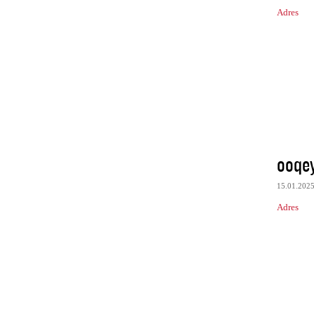
Adres
ooqe
15.01.202
Adres