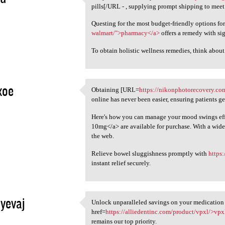
Get your amoxil easily from
pills[/URL - , supplying prompt shipping to meet
5
Questing for the most budget-friendly options fo
walmart/">pharmacy</a>
offers a remedy with sig
To obtain holistic wellness remedies, think abou
xoe
Obtaining [URL=
https://nikonphotorecovery.co
Obtaining [URL=https:/
online has never been easier, ensuring patients ge
5
Here's how you can manage your mood swings eff
10mg</a> are available for purchase. With a wide
the web.
Relieve bowel sluggishness promptly with
https
instant relief securely.
yevaj
Unlock unparalleled savings on your medication
Unlock unparalleled savings
href=
https://alliedentinc.com/product/vpxl/>vpx
5
remains our top priority.