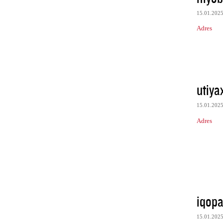
15.01.202
Adres
utiya
15.01.202
Adres
iqopa
15.01.202