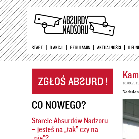
START
O AKCJI
REGULAMIN
AKTUALNOŚCI
O FUN
Kame
10.09.201
Nadesłan
CO NOWEGO?
Starcie Absurdów Nadzoru
– jesteś na „tak” czy na
„nie”?