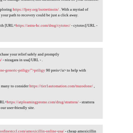
xploring
https://fpny.org/isotretinoin/
. With a myriad of
, your path to recovery could be just a click away.
with [URL=
https://astra-hc.com/drug/cytotec/
- cytotec[/URL -
chase your relief safely and promptly
a/
- nizagara in usa[/URL - .
ine-generic-priligy/">priligy
90 preis</a> to help with
ds many to consider
https://tier1automation.com/trazodone/
,
[URL=
https://atplearningpromo.com/drug/strattera/
- strattera
our user-friendly site.
gosfinestccl.com/amoxicillin-online-usa/
- cheap amoxicillin