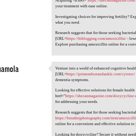
Acquiring <a href="
https://shecanmagazine.com/
your treatment with ease online.
Investigating choices for improving fertility? E
what you need.
Research suggests that for those seeking bacterial
[URL=
https://hiblogging.com/amoxicillin/
- low
Explore purchasing amoxicillin online for a conv
uamola
Venture into a world of enhanced cognitive healt
Venture into a world of
[URL=
https://primerafootandankle.com/cytotec/
5
dementia symptoms.
Looking for effective solutions for female health
href="
https://shecanmagazine.com/doxycycline-
for addressing your needs.
Research suggests that for those seeking bacterial
https://breathejphotography.com/item/amoxicill
online for a convenient and effective solution to
Looking for doxycycline? Secure it without needi