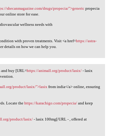
tps://shecanmagazine.com/drugs/propecia/">generic
propecia
ur online store for ease.
ardiovascular wellness needs with
ndition with proven treatments. Visit <a href=
https://astra-
er details on how we can help you.
ns and buy [URL=
https://animall.org/product/lasix/
- lasix
evention.
mall.org/product/lasix/">lasix
from india</a> online, ensuring
eds. Locate the
https://karachigo.com/propecia/
and keep
ll.org/product/lasix/
- lasix 100mg[/URL - , offered at