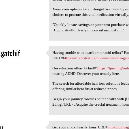
X-ray your options for antifungal treatment by e
choices to procure this vital medication virtually
"Quickly locate savings on your next purchase 
. Cut costs effortlessly on crucial medication."
gatehif
Having trouble with heartburn or acid reflux? Pur
Having trouble with heartburn
[URL=
https://driverstestingmi.com/item/nizagar
5
Our selection offers <a href="
https://fpny.org/onl
treating ADHD. Discover your remedy here.
The search for affordable hair loss solutions lea
offering similar benefits at reduced prices.
Begin your journey towards better health with 
25mg[/URL - . Acquire the crucial treatment from 
bu
Get your amoxil easily from [URL=
https://chica