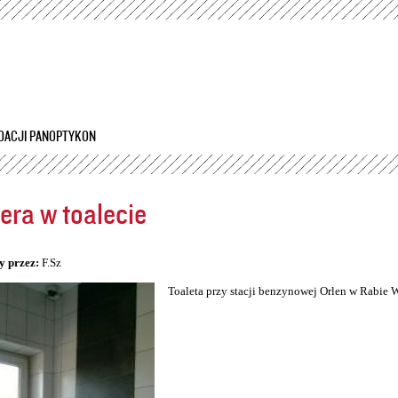
Przejdź
do
treści
DACJI PANOPTYKON
ra w toalecie
5
y przez:
F.Sz
Toaleta przy stacji benzynowej Orlen w Rabie 