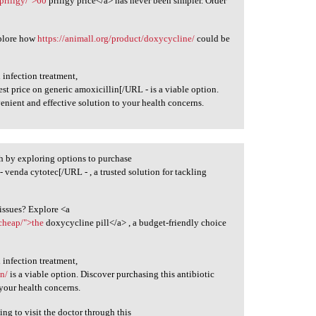
priligy/">60
priligy price</a> has never been simpler. Order
xplore how
https://animall.org/product/doxycycline/
could be
 infection treatment,
est price on generic amoxicillin[/URL - is a viable option.
enient and effective solution to your health concerns.
h by exploring options to purchase
- venda cytotec[/URL - , a trusted solution for tackling
 issues? Explore <a
cheap/">the
doxycycline pill</a> , a budget-friendly choice
 infection treatment,
in/
is a viable option. Discover purchasing this antibiotic
 your health concerns.
ng to visit the doctor through this