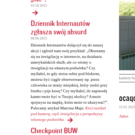
03.10.2015
Dziennik Internautów
zgłasza swój absurd
08.09.2015
Dziennik Internautów dołączył się do naszej
akcji i zgłosił nam swój przykład: „Oburzamy
się na inwigilację w internecie, na działania
amerykańskich służb, ale co wiemy o
inwigilacji na własnym podwórku? Czy
myślałeś, że gdy stoisz sobie pod blokiem,
kamery-b
możesz być ciągle obserwowany np. przez
człowieka ze straży miejskiej, który siedzi przy
biurku i pije kawę? Czy myślałeś, ile naprawdę
K
ocaqo
kamer może być w Twojej okolicy? A może
o
spojrzysz na mapkę, która może to ukazywać?”.
15.01.202
Polecamy artykuł Marcina Maja:
Ktoś nasikał
m
pod kamerą, czyli inwigilacja z perspektywy
Adres
e
własnego podwórka
.
n
Checkpoint BUW