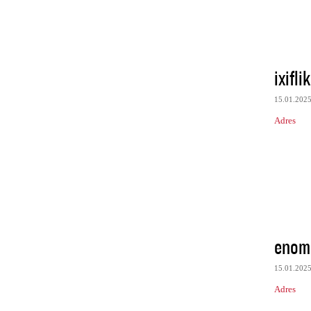
ixifli
15.01.202
Adres
enom
15.01.202
Adres